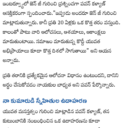
ఇంటర్వ్యూలో జెన్ జీ గురించి ప్రశ్నించగా పవన్ కళ్యాణ్
ఆసక్తికరంగా స్పందించారు.”ఇప్పుడు అందరూ జెన్ జీ గురించి
మాట్లాడుతున్నారు. కానీ ప్రతి 20 ఏళ్లకు ఒక కొత్త తరం వస్తుంది.
కాలంతో పాటు వారి ఆలోచనలు, ఆశయాలు, ఆకాంక్షలు
మారుతుంటాయి. సమాజం మారుతున్న కొద్దీ యువత
అభిప్రాయాలు కూడా కొత్త దిశలో సాగుతాయి” అని ఆయన
అన్నారు.
ప్రతి తరానికి ప్రత్యేకమైన ఆలోచనా విధానం ఉంటుందని, దానిని
అర్థం చేసుకోవడం నాయకుల బాధ్యత అని పవన్ పేర్కొన్నారు.
నా కుమారుడి స్నేహితుల ఉదాహరణ
యువత మనస్తత్వం గురించి మాట్లాడిన పవన్ కళ్యాణ్, తన
కుటుంబానికి సంబంధించిన ఒక ఉదాహరణను కూడా