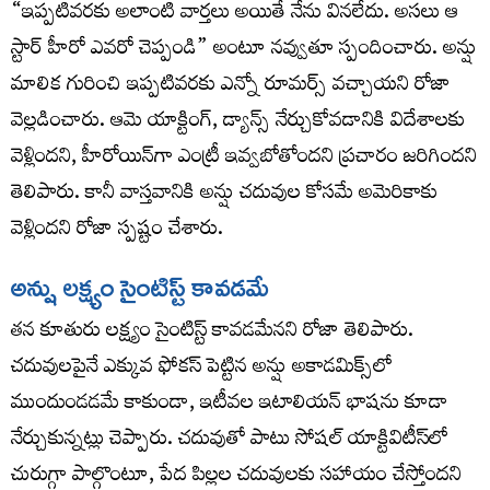
“ఇప్పటివరకు అలాంటి వార్తలు అయితే నేను వినలేదు. అసలు ఆ
స్టార్ హీరో ఎవరో చెప్పండి” అంటూ నవ్వుతూ స్పందించారు. అన్షు
మాలిక గురించి ఇప్పటివరకు ఎన్నో రూమర్స్ వచ్చాయని రోజా
వెల్లడించారు. ఆమె యాక్టింగ్, డ్యాన్స్ నేర్చుకోవడానికి విదేశాలకు
వెళ్లిందని, హీరోయిన్‌గా ఎంట్రీ ఇవ్వబోతోందని ప్రచారం జరిగిందని
తెలిపారు. కానీ వాస్తవానికి అన్షు చదువుల కోసమే అమెరికాకు
వెళ్లిందని రోజా స్పష్టం చేశారు.
అన్షు లక్ష్యం సైంటిస్ట్ కావడమే
తన కూతురు లక్ష్యం సైంటిస్ట్ కావడమేనని రోజా తెలిపారు.
చదువులపైనే ఎక్కువ ఫోకస్ పెట్టిన అన్షు అకాడమిక్స్‌లో
ముందుండడమే కాకుండా, ఇటీవల ఇటాలియన్ భాషను కూడా
నేర్చుకున్నట్లు చెప్పారు. చదువుతో పాటు సోషల్ యాక్టివిటీస్‌లో
చురుగ్గా పాల్గొంటూ, పేద పిల్లల చదువులకు సహాయం చేస్తోందని