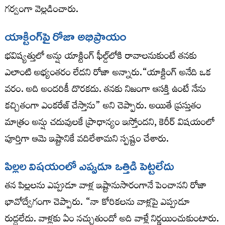
గర్వంగా వెల్లడించారు.
యాక్టింగ్‌పై రోజా అభిప్రాయం
భవిష్యత్తులో అన్షు యాక్టింగ్ ఫీల్డ్‌లోకి రావాలనుకుంటే తనకు
ఎలాంటి అభ్యంతరం లేదని రోజా అన్నారు.“యాక్టింగ్ అనేది ఒక
వరం. అది అందరికీ దొరకదు. తనకు నిజంగా ఆసక్తి ఉంటే నేను
కచ్చితంగా ఎంకరేజ్ చేస్తాను” అని చెప్పారు. అయితే ప్రస్తుతం
మాత్రం అన్షు చదువులకే ప్రాధాన్యం ఇస్తోందని, కెరీర్ విషయంలో
పూర్తిగా ఆమె ఇష్టానికే వదిలేశామని స్పష్టం చేశారు.
పిల్లల విషయంలో ఎప్పుడూ ఒత్తిడి పెట్టలేదు
తన పిల్లలను ఎప్పుడూ వాళ్ల ఇష్టానుసారంగానే పెంచానని రోజా
భావోద్వేగంగా చెప్పారు. “నా కోరికలను వాళ్లపై ఎప్పుడూ
రుద్దలేదు. వాళ్లకు ఏం నచ్చుతుందో అది వాళ్లే నిర్ణయించుకుంటారు.