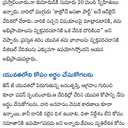
ప్రస్తావించారు.నా కుమారుడికి సుమారు 20 మంది స్నేహితులు
ఉన్నారు. వారిలో ముగ్గురు ‘కాక్రోచ్ జనతా పార్టీ’ అనే ఆన్‌లైన్
వేదికలో చేరారు. వారికి నచ్చని విషయాలపై మాట్లాడటానికి, తమ
అభిప్రాయాలను వ్యక్తపరచడానికి ఒక వేదిక దొరికింది” అని
చెప్పారు. ప్రస్తుత తరం యువత తమ భావాలను వ్యక్తపరచడానికి
డిజిటల్ వేదికలను ఎక్కువగా ఉపయోగిస్తోందని ఆయన
అభిప్రాయపడ్డారు.
యువతలోని కోపం అర్థం చేసుకోగలను
జెన్ జీ యువతలో పెరుగుతున్న అసంతృప్తి, ఆగ్రహం గురించి
కూడా పవన్ స్పందించారు.ఆ వేదికల్లో చేరిన యువత కోపాన్ని నేను
అర్థం చేసుకోగలను. వారి అసహనం వెనుక కారణాలు కూడా
ఉన్నాయి. కానీ దానికి సరైన దిశ ఉండాలి. దిశా నిర్దేశం లేని కోపం
సమాజానికి ఉపయోగపడదు అని అన్నారు.కేవలం వ్యతిరేకత కోసం