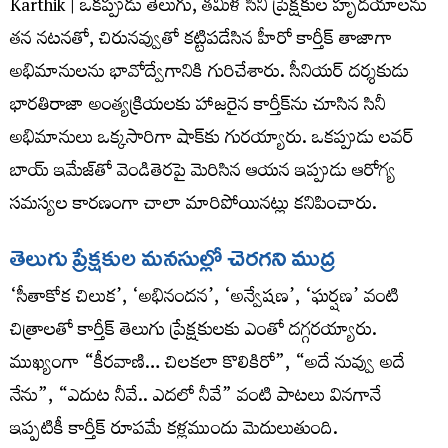
Karthik | ఒకప్పుడు తెలుగు, తమిళ సినీ ప్రేక్షకుల హృదయాలను
తన నటనతో, చిరునవ్వుతో కట్టిపడేసిన హీరో కార్తీక్ తాజాగా
అభిమానులను భావోద్వేగానికి గురిచేశారు. సీనియర్ దర్శకుడు
భారతిరాజా అంత్యక్రియలకు హాజరైన కార్తీక్‌ను చూసిన సినీ
అభిమానులు ఒక్కసారిగా షాక్‌కు గురయ్యారు. ఒకప్పుడు లవర్
బాయ్ ఇమేజ్‌తో వెండితెరపై మెరిసిన ఆయన ఇప్పుడు ఆరోగ్య
సమస్యల కారణంగా చాలా మారిపోయినట్లు కనిపించారు.
తెలుగు ప్రేక్షకుల మనసుల్లో చెరగని ముద్ర
‘సీతాకోక చిలుక’, ‘అభినందన’, ‘అన్వేషణ’, ‘ఘర్షణ’ వంటి
చిత్రాలతో కార్తీక్ తెలుగు ప్రేక్షకులకు ఎంతో దగ్గరయ్యారు.
ముఖ్యంగా “కీరవాణి… చిలకలా కొలికిరో”, “అదే నువ్వు అదే
నేను”, “ఎదుట నీవే.. ఎదలో నీవే” వంటి పాటలు వినగానే
ఇప్పటికీ కార్తీక్ రూపమే కళ్లముందు మెదులుతుంది.