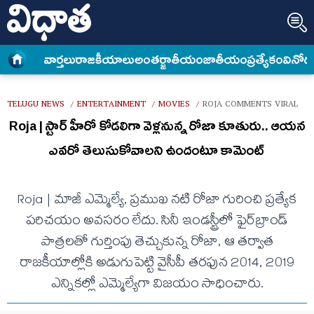
వార్త‌లు
రాజకీయాలు
అంత‌ర్జాతీయం
జాతీయం
ప్రత్యేకం
వినోద
TELUGU NEWS
ENTERTAINMENT
MOVIES
ROJA COMMENTS VIRAL
/
/
/
Roja | స్టార్ హీరో కోడ‌లిగా వెళ్ల‌నున్న రోజా కూతురు.. ఆయ‌న
ఎవ‌రో తెలుసుకోవాల‌ని ఉందంటూ కామెంట్
Roja | మాజీ ఎమ్మెల్యే, ప్రముఖ నటి రోజా గురించి ప్రత్యేక
పరిచయం అవసరం లేదు. సినీ ఇండస్ట్రీలో ఫైర్‌బ్రాండ్
పాత్రలతో గుర్తింపు తెచ్చుకున్న రోజా, ఆ తర్వాత
రాజకీయాల్లోకి అడుగుపెట్టి వైసీపీ తరఫున 2014, 2019
ఎన్నికల్లో ఎమ్మెల్యేగా విజయం సాధించారు.