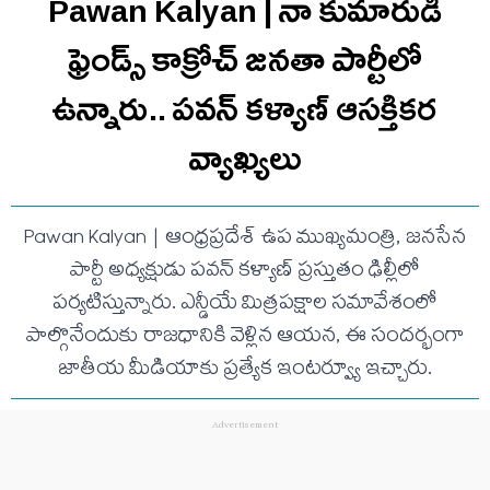
Pawan Kalyan | నా కుమారుడి
ఫ్రెండ్స్ కాక్రోచ్ జనతా పార్టీలో
ఉన్నారు.. ప‌వ‌న్ క‌ళ్యాణ్ ఆసక్తిక‌ర
వ్యాఖ్య‌లు
Pawan Kalyan | ఆంధ్రప్రదేశ్ ఉప ముఖ్యమంత్రి, జనసేన
పార్టీ అధ్యక్షుడు పవన్ కళ్యాణ్ ప్రస్తుతం ఢిల్లీలో
పర్యటిస్తున్నారు. ఎన్డీయే మిత్రపక్షాల సమావేశంలో
పాల్గొనేందుకు రాజధానికి వెళ్లిన ఆయన, ఈ సందర్భంగా
జాతీయ మీడియాకు ప్రత్యేక ఇంటర్వ్యూ ఇచ్చారు.