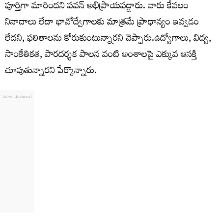
పూర్తిగా మారిందని పవన్ అభిప్రాయపడ్డారు. వారు కేవలం
నినాదాలు లేదా భావోద్వేగాలకు మాత్రమే ప్రాధాన్యం ఇవ్వడం
లేదని, ఫలితాలను కోరుకుంటున్నారని చెప్పారు.ఉద్యోగాలు, విద్య,
సాంకేతికత, పారదర్శక పాలన వంటి అంశాలపై ఎక్కువ ఆసక్తి
చూపుతున్నారని పేర్కొన్నారు.