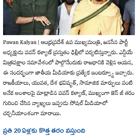
Pawan Kalyan | ఆంధ్రప్రదేశ్ ఉప ముఖ్యమంత్రి, జనసేన పార్టీ
అధ్యక్షుడు పవన్ కళ్యాణ్ ప్రస్తుతం ఢిల్లీలో పర్యటిస్తున్నారు. ఎన్డీయే
మిత్రపక్షాల సమావేశంలో పాల్గొనేందుకు రాజధానికి వెళ్లిన ఆయన,
ఈ సందర్భంగా జాతీయ మీడియాకు ప్రత్యేక ఇంటర్వ్యూ ఇచ్చారు.
రాజకీయాలు, యువత, దేశ భవిష్యత్, సామాజిక మార్పులు వంటి
అనేక అంశాలపై మాట్లాడిన పవన్ కళ్యాణ్, ముఖ్యంగా జెన్ జీ తరం
గురించి చేసిన వ్యాఖ్యలు ఇప్పుడు సోషల్ మీడియాలో
చర్చనీయాంశంగా మారాయి.
ప్రతి 20 ఏళ్లకు కొత్త తరం వస్తుంది