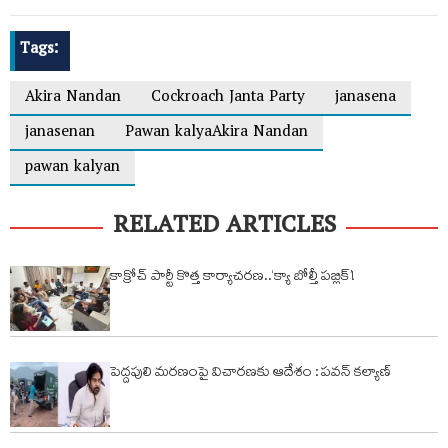
Tags:
Akira Nandan
Cockroach Janta Party
janasena
janasenan
Pawan kalyaAkira Nandan
pawan kalyan
RELATED ARTICLES
కాక్రోచ్ పార్టీ కొత్త కార్యాచరణ..‘క్యా బోల్తీ పబ్లిక్’!
పెద్దపులి మరణంపై విచారణకు ఆదేశం : పవన్ కల్యాణ్