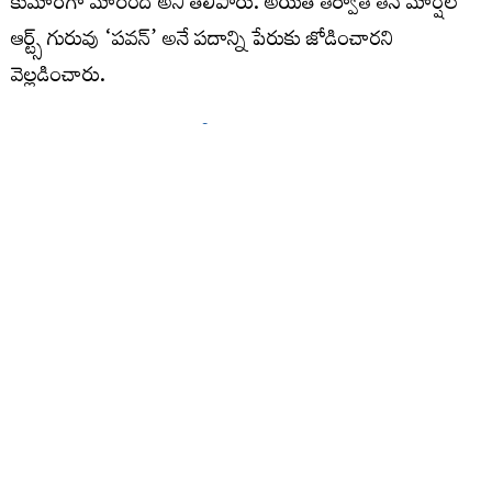
కుమార్‌గా మారింది అని తెలిపారు. అయితే తర్వాత తన మార్షల్
ఆర్ట్స్ గురువు ‘పవన్’ అనే పదాన్ని పేరుకు జోడించారని
వెల్లడించారు.
హనుమంతుడి పేరుతో వచ్చిన ‘పవన్’
మార్షల్ ఆర్ట్స్ శిక్షణ తీసుకుంటున్న సమయంలో తాను కఠినమైన
ప్రదర్శనలు చేసేవాడినని పవన్ గుర్తు చేసుకున్నారు. ఛాతిపై భారీ
బండరాళ్లు పెట్టుకుని వాటిని పగలగొట్టించే స్టంట్స్ చేసేవాడిని. నా
ప్రదర్శనలు చూసిన గురువు నువ్వు పవనసుతుడు హనుమంతుడిలా
ఉన్నావని చెప్పి ‘పవన్’ అనే పేరును జోడించారు. అలా పవన్
కళ్యాణ్ అనే పేరు ఏర్పడింది” అని వివరించారు. ఇప్పటికే కోట్లాది
అభిమానుల గుండెల్లో చెరగని ముద్ర వేసుకున్న ఈ పేరు వెనుక
ఉన్న కథ తెలుసుకుని అభిమానులు ఆనందం వ్యక్తం చేస్తున్నారు.
ఒకప్పుడు నక్సలైట్ కావాలనుకున్నా