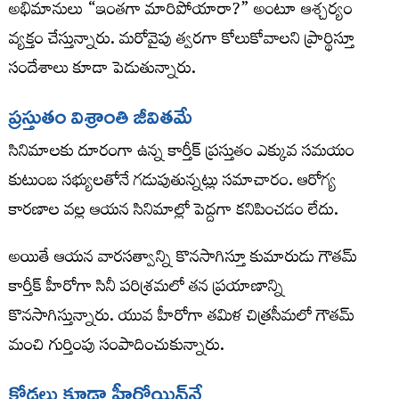
అభిమానులు “ఇంతగా మారిపోయారా?” అంటూ ఆశ్చర్యం
వ్యక్తం చేస్తున్నారు. మరోవైపు త్వరగా కోలుకోవాలని ప్రార్థిస్తూ
సందేశాలు కూడా పెడుతున్నారు.
ప్రస్తుతం విశ్రాంతి జీవితమే
సినిమాలకు దూరంగా ఉన్న కార్తీక్ ప్రస్తుతం ఎక్కువ సమయం
కుటుంబ సభ్యులతోనే గడుపుతున్నట్లు సమాచారం. ఆరోగ్య
కారణాల వల్ల ఆయన సినిమాల్లో పెద్దగా కనిపించడం లేదు.
అయితే ఆయన వారసత్వాన్ని కొనసాగిస్తూ కుమారుడు గౌతమ్
కార్తీక్ హీరోగా సినీ పరిశ్రమలో తన ప్రయాణాన్ని
కొనసాగిస్తున్నారు. యువ హీరోగా తమిళ చిత్రసీమలో గౌతమ్
మంచి గుర్తింపు సంపాదించుకున్నారు.
కోడలు కూడా హీరోయిన్‌నే