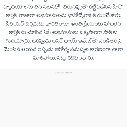
హృదయాలను తన నటనతో, చిరునవ్వుతో కట్టిపడేసిన హీరో
కార్తీక్ తాజాగా అభిమానులను భావోద్వేగానికి గురిచేశారు.
సీనియర్ దర్శకుడు భారతిరాజా అంత్యక్రియలకు హాజరైన
కార్తీక్‌ను చూసిన సినీ అభిమానులు ఒక్కసారిగా షాక్‌కు
గురయ్యారు. ఒకప్పుడు లవర్ బాయ్ ఇమేజ్‌తో వెండితెరపై
మెరిసిన ఆయన ఇప్పుడు ఆరోగ్య సమస్యల కారణంగా చాలా
మారిపోయినట్లు కనిపించారు.