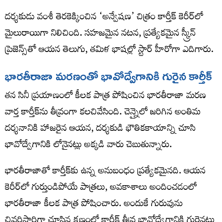
దర్శకుడు వంశీ తెరకెక్కించిన ‘అన్వేషణ’ చిత్రం కార్తీక్ కెరీర్‌లో
మైలురాయిగా నిలిచింది. సహజమైన నటన, ప్రత్యేకమైన స్క్రీన్
ప్రెజెన్స్‌తో ఆయన తెలుగు, తమిళ భాషల్లో స్టార్ హీరోగా ఎదిగారు.
భారతీరాజా మరణంతో భావోద్వేగానికి గురైన కార్తీక్
తన సినీ ప్రయాణంలో కీలక పాత్ర పోషించిన భారతీరాజా మరణ
వార్త కార్తీక్‌ను తీవ్రంగా కలచివేసింది. చెన్నైలో జరిగిన అంతిమ
దర్శనానికి హాజరైన ఆయన, దర్శకుడి భౌతికకాయాన్ని చూసి
భావోద్వేగానికి లోనైనట్లు అక్కడి వారు చెబుతున్నారు.
భారతీరాజాతో కార్తీక్‌కు ఉన్న అనుబంధం ప్రత్యేకమైనది. ఆయన
కెరీర్‌లో గుర్తుండిపోయే పాత్రలు, అవకాశాలు అందించడంలో
భారతీరాజా కీలక పాత్ర పోషించారు. అందుకే గురువును
చివరిసారిగా చూసిన క్షణంలో కార్తీక్ తీవ్ర భావోద్వేగానికి గురైనట్లు