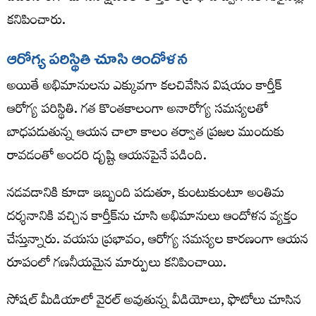
కనిపించారు.
ఆరోగ్య పరిస్థితి చూసి ఆందోళన
అయితే అభిమానులను ఎక్కువగా కలచివేసిన విషయం కార్తీక్
ఆరోగ్య పరిస్థితి. గత కొంతకాలంగా అనారోగ్య సమస్యలతో
బాధపడుతున్న ఆయన చాలా కాలం తర్వాత ప్రజల ముందుకు
రావడంతో అందరి దృష్టి ఆయనపైనే పడింది.
నడవడానికి కూడా ఇబ్బంది పడుతూ, కుంటుకుంటూ అంతిమ
దర్శనానికి వచ్చిన కార్తీక్‌ను చూసి అభిమానులు ఆందోళన వ్యక్తం
చేస్తున్నారు. వయసు ప్రభావం, ఆరోగ్య సమస్యల కారణంగా ఆయన
రూపంలో గణనీయమైన మార్పులు కనిపించాయి.
సోషల్ మీడియాలో వైరల్ అవుతున్న వీడియోలు, ఫొటోలు చూసిన