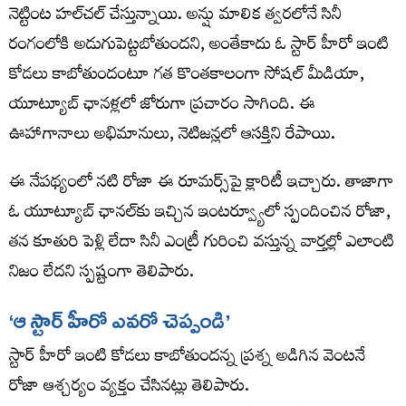
నెట్టింట హల్‌చల్ చేస్తున్నాయి. అన్షు మాలిక త్వరలోనే సినీ
రంగంలోకి అడుగుపెట్టబోతుందని, అంతేకాదు ఓ స్టార్ హీరో ఇంటి
కోడలు కాబోతుందంటూ గత కొంతకాలంగా సోషల్ మీడియా,
యూట్యూబ్ ఛానళ్లలో జోరుగా ప్రచారం సాగింది. ఈ
ఊహాగానాలు అభిమానులు, నెటిజన్లలో ఆసక్తిని రేపాయి.
ఈ నేపథ్యంలో నటి రోజా ఈ రూమర్స్‌పై క్లారిటీ ఇచ్చారు. తాజాగా
ఓ యూట్యూబ్ ఛానల్‌కు ఇచ్చిన ఇంటర్వ్యూలో స్పందించిన రోజా,
తన కూతురి పెళ్లి లేదా సినీ ఎంట్రీ గురించి వస్తున్న వార్తల్లో ఎలాంటి
నిజం లేదని స్పష్టంగా తెలిపారు.
‘ఆ స్టార్ హీరో ఎవరో చెప్పండి’
స్టార్ హీరో ఇంటి కోడలు కాబోతుందన్న ప్రశ్న అడిగిన వెంటనే
రోజా ఆశ్చర్యం వ్యక్తం చేసినట్లు తెలిపారు.