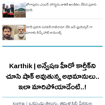
భోగాపురం ఎయిర్ పోర్టును జాతికి అంకితం చేసిన ప్రధాని
మోదీ
మోదీ ప్రధాని పదవికి రాజీనామా చేసి ఇన్ ఫ్లుయెన్సర్ గా
మారాలి: దీప్కే హాట్ కామెంట్స్
Karthik | అన్వేషణ హీరో కార్తీక్‌ని
చూసి షాక్ అవుతున్న అభిమానులు..
ఇలా మారిపోయాడేంటి..!
Karthik | ఒకప్పుడు తెలుగు, తమిళ సినీ ప్రేక్షకుల