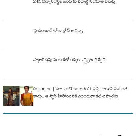
24న విద్యాసంస్ధల బంద్ కు విద్యార్థి సంఘాల పిలుపు
హైదరాబాద్ లో కాక్రోచ్ ల ధర్నా
స్కాలర్‌షిప్స్ పంపిణీలో రష్మిక ఇన్స్పైరింగ్ స్పీచ్
Samantha | ‘మా ఇంటి బంగారం’కు ఫస్ట్ ఛాయిస్ సమంత
కాదు.. ఆ స్టార్ హీరోయిన్‌కి ముందుగా కథ చెప్పారట!