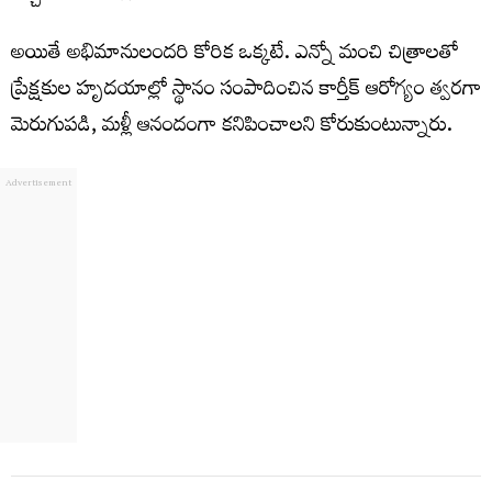
అయితే అభిమానులందరి కోరిక ఒక్కటే. ఎన్నో మంచి చిత్రాలతో
ప్రేక్షకుల హృదయాల్లో స్థానం సంపాదించిన కార్తీక్ ఆరోగ్యం త్వరగా
మెరుగుపడి, మళ్లీ ఆనందంగా కనిపించాలని కోరుకుంటున్నారు.