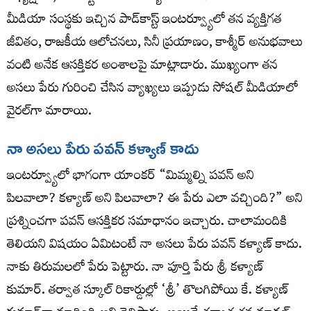
మీడియా సంస్థకు ఇచ్చిన పాడ్‌కాస్ట్ ఇంటర్వ్యూలో తన వ్యక్తిగత
జీవితం, రాజకీయ ఆలోచనలు, సినీ ప్రయాణం, కాశ్మీర్ అనుభవాలు
వంటి అనేక ఆసక్తికర అంశాలపై మాట్లాడారు. ముఖ్యంగా తన
అసలు పేరు గురించి చేసిన వ్యాఖ్యలు ఇప్పుడు సోషల్ మీడియాలో
వైరల్‌గా మారాయి.
నా అసలు పేరు పవన్ కళ్యాణ్ కాదు
ఇంటర్వ్యూలో భాగంగా యాంకర్ “మిమ్మల్ని పవన్ అని
పిలవాలా? కళ్యాణ్ అని పిలవాలా? ఈ పేరు ఎలా వచ్చింది?” అని
ప్రశ్నించగా పవన్ ఆసక్తికర సమాధానం ఇచ్చారు. చాలామందికి
తెలియని విషయం ఏమిటంటే నా అసలు పేరు పవన్ కళ్యాణ్ కాదు.
నాకు తిరుమలలో పేరు పెట్టారు. నా పూర్తి పేరు శ్రీ కళ్యాణ్
కుమార్. తర్వాత స్కూల్ రికార్డుల్లో ‘శ్రీ’ తొలగిపోయి కే. కళ్యాణ్