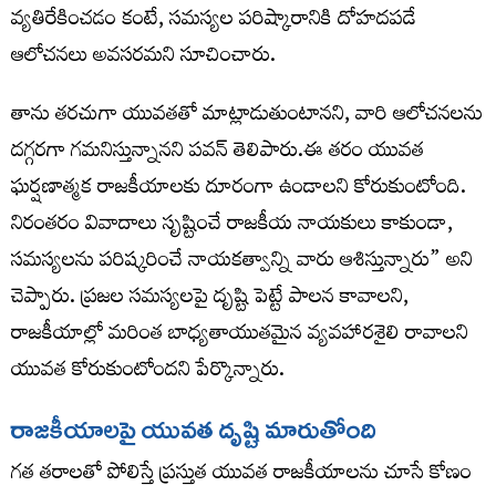
వ్యతిరేకించడం కంటే, సమస్యల పరిష్కారానికి దోహదపడే
ఆలోచనలు అవసరమని సూచించారు.
తాను తరచుగా యువతతో మాట్లాడుతుంటానని, వారి ఆలోచనలను
దగ్గరగా గమనిస్తున్నానని పవన్ తెలిపారు.ఈ తరం యువత
ఘర్షణాత్మక రాజకీయాలకు దూరంగా ఉండాలని కోరుకుంటోంది.
నిరంతరం వివాదాలు సృష్టించే రాజకీయ నాయకులు కాకుండా,
సమస్యలను పరిష్కరించే నాయకత్వాన్ని వారు ఆశిస్తున్నారు” అని
చెప్పారు. ప్రజల సమస్యలపై దృష్టి పెట్టే పాలన కావాలని,
రాజకీయాల్లో మరింత బాధ్యతాయుతమైన వ్యవహారశైలి రావాలని
యువత కోరుకుంటోందని పేర్కొన్నారు.
రాజకీయాలపై యువత దృష్టి మారుతోంది
గత తరాలతో పోలిస్తే ప్రస్తుత యువత రాజకీయాలను చూసే కోణం