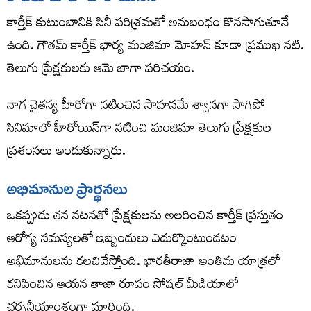
కార్తీక్ కుటుంబానికి సినీ పరిశ్రమతో అనుబంధం కొనసాగుతూనే
ఉంది. గౌతమ్ కార్తీక్ భార్య మంజిమా మోహన్ కూడా ప్రముఖ నటి.
తెలుగు ప్రేక్షకులకు ఆమె బాగా పరిచయం.
నాగ చైతన్య హీరోగా నటించిన సాహసమే శ్వాసగా సాగిపో
సినిమాలో హీరోయిన్‌గా నటించి మంజిమా తెలుగు ప్రేక్షకుల
ప్రశంసలు అందుకున్నారు.
అభిమానుల ప్రార్థనలు
ఒకప్పుడు తన నటనతో ప్రేక్షకులను అలరించిన కార్తీక్ ప్రస్తుతం
ఆరోగ్య సమస్యలతో ఇబ్బందులు ఎదుర్కొంటుండటం
అభిమానులను కలచివేస్తోంది. భారతీరాజా అంతిమ యాత్రలో
కనిపించిన ఆయన తాజా రూపం సోషల్ మీడియాలో
చర్చనీయాంశంగా మారింది.