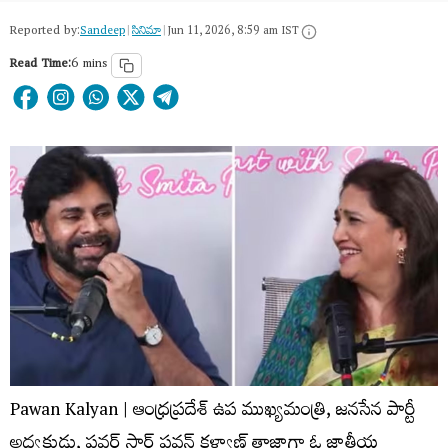
Reported by:
Sandeep
|
సినిమా
|
Jun 11, 2026, 8:59 am IST
Read Time:
6 mins
Pawan Kalyan | ఆంధ్రప్రదేశ్ ఉప ముఖ్యమంత్రి, జనసేన పార్టీ
అధ్యక్షుడు, పవర్ స్టార్ పవన్ కళ్యాణ్ తాజాగా ఓ జాతీయ