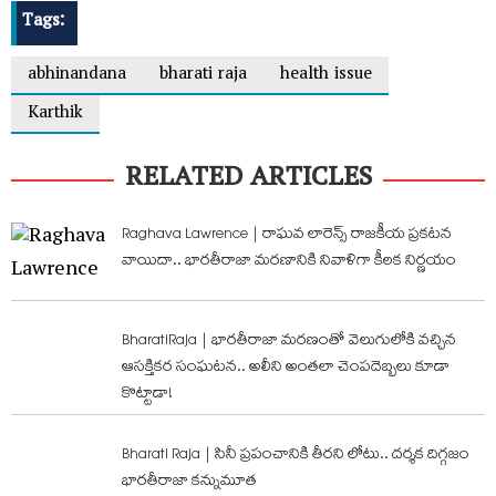
Tags:
abhinandana
bharati raja
health issue
Karthik
RELATED ARTICLES
Raghava Lawrence | రాఘవ లారెన్స్ రాజకీయ ప్రకటన
వాయిదా.. భారతీరాజా మరణానికి నివాళిగా కీలక నిర్ణయం
BharatiRaja | భారతీరాజా మరణంతో వెలుగులోకి వచ్చిన
ఆసక్తికర సంఘటన.. అలీని అంతలా చెంపదెబ్బలు కూడా
కొట్టాడా!
Bharati Raja | సినీ ప్రపంచానికి తీరని లోటు.. దర్శక దిగ్గజం
భారతీరాజా కన్నుమూత