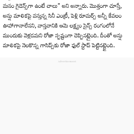
మనం గైడెన్స్‌గా ఉంటే చాలు” అని అన్నారు. మొత్తంగా చూస్తే,
అన్షు మాలికపై వస్తున్న సినీ ఎంట్రీ, పెళ్లి రూమర్స్ అన్నీ కేవలం
ఊహాగానాలేనని, వాస్తవానికి ఆమె లక్ష్యం సైన్స్ రంగంలోనే
ముందుకు వెళ్లడమని రోజా స్పష్టంగా చెప్పినట్లైంది. దీంతో అన్షు
మాలికపై నెలకొన్న గాసిప్స్‌కు రోజా ఫుల్ స్టాప్ పెట్టినట్టైంది.