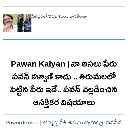
వీల్‌చైర్‌లో ‘దర్శక శిఖరం’ భారతీరాజా…
Pawan Kalyan | నా అసలు పేరు
పవన్ కళ్యాణ్ కాదు .. తిరుమలలో
పెట్టిన పేరు ఇదే.. ప‌వ‌న్ వెల్లడించిన
ఆస‌క్తిక‌ర విష‌యాలు
Pawan Kalyan | ఆంధ్రప్రదేశ్ ఉప ముఖ్యమంత్రి, జనసేన