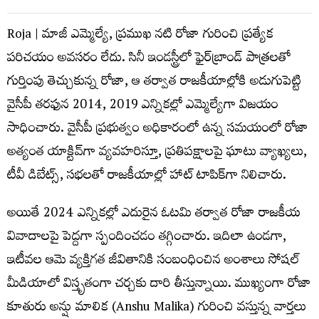
Roja | మాజీ ఎమ్మెల్యే, ప్రముఖ నటి రోజా గురించి ప్రత్యేక
పరిచయం అవసరం లేదు. సినీ ఇండస్ట్రీలో ఫైర్‌బ్రాండ్ పాత్రలతో
గుర్తింపు తెచ్చుకున్న రోజా, ఆ తర్వాత రాజకీయాల్లోకి అడుగుపెట్టి
వైసీపీ తరఫున 2014, 2019 ఎన్నికల్లో ఎమ్మెల్యేగా విజయం
సాధించారు. వైసీపీ ప్రభుత్వం అధికారంలో ఉన్న సమయంలో రోజా
అత్యంత యాక్టివ్‌గా వ్యవహరిస్తూ, ప్రతిపక్షాలపై ఘాటు వ్యాఖ్యలు,
టీవీ డిబేట్స్, సభలతో రాజకీయాల్లో హాట్ టాపిక్‌గా నిలిచారు.
అయితే 2024 ఎన్నికల్లో ఎదురైన ఓటమి తర్వాత రోజా రాజకీయ
వివాదాలపై పెద్దగా స్పందించడం తగ్గించారు. ఇదిలా ఉండగా,
ఇటీవల ఆమె వ్యక్తిగత జీవితానికి సంబంధించిన అంశాలు సోషల్
మీడియాలో విస్తృతంగా చర్చకు దారి తీస్తున్నాయి. ముఖ్యంగా రోజా
కూతురు అన్షు మాలిక (Anshu Malika) గురించి వస్తున్న వార్తలు