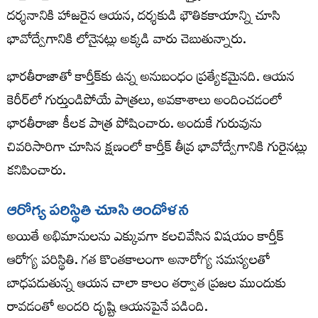
దర్శనానికి హాజరైన ఆయన, దర్శకుడి భౌతికకాయాన్ని చూసి
భావోద్వేగానికి లోనైనట్లు అక్కడి వారు చెబుతున్నారు.
భారతీరాజాతో కార్తీక్‌కు ఉన్న అనుబంధం ప్రత్యేకమైనది. ఆయన
కెరీర్‌లో గుర్తుండిపోయే పాత్రలు, అవకాశాలు అందించడంలో
భారతీరాజా కీలక పాత్ర పోషించారు. అందుకే గురువును
చివరిసారిగా చూసిన క్షణంలో కార్తీక్ తీవ్ర భావోద్వేగానికి గురైనట్లు
కనిపించారు.
ఆరోగ్య పరిస్థితి చూసి ఆందోళన
అయితే అభిమానులను ఎక్కువగా కలచివేసిన విషయం కార్తీక్
ఆరోగ్య పరిస్థితి. గత కొంతకాలంగా అనారోగ్య సమస్యలతో
బాధపడుతున్న ఆయన చాలా కాలం తర్వాత ప్రజల ముందుకు
రావడంతో అందరి దృష్టి ఆయనపైనే పడింది.