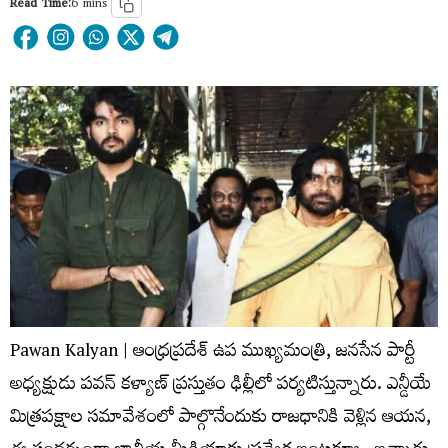
Read Time:
6 mins
Pawan Kalyan | ఆంధ్రప్రదేశ్ ఉప ముఖ్యమంత్రి, జనసేన పార్టీ
అధ్యక్షుడు పవన్ కళ్యాణ్ ప్రస్తుతం ఢిల్లీలో పర్యటిస్తున్నారు. ఎన్డీయే
మిత్రపక్షాల సమావేశంలో పాల్గొనేందుకు రాజధానికి వెళ్లిన ఆయన,