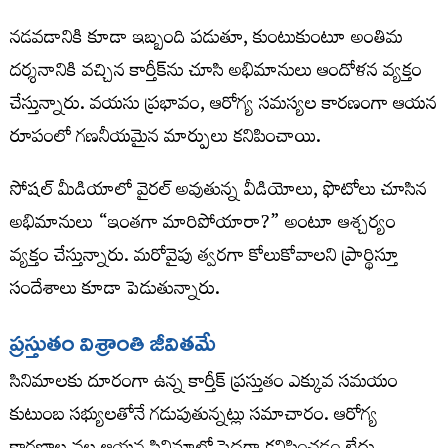
నడవడానికి కూడా ఇబ్బంది పడుతూ, కుంటుకుంటూ అంతిమ
దర్శనానికి వచ్చిన కార్తీక్‌ను చూసి అభిమానులు ఆందోళన వ్యక్తం
చేస్తున్నారు. వయసు ప్రభావం, ఆరోగ్య సమస్యల కారణంగా ఆయన
రూపంలో గణనీయమైన మార్పులు కనిపించాయి.
సోషల్ మీడియాలో వైరల్ అవుతున్న వీడియోలు, ఫొటోలు చూసిన
అభిమానులు “ఇంతగా మారిపోయారా?” అంటూ ఆశ్చర్యం
వ్యక్తం చేస్తున్నారు. మరోవైపు త్వరగా కోలుకోవాలని ప్రార్థిస్తూ
సందేశాలు కూడా పెడుతున్నారు.
ప్రస్తుతం విశ్రాంతి జీవితమే
సినిమాలకు దూరంగా ఉన్న కార్తీక్ ప్రస్తుతం ఎక్కువ సమయం
కుటుంబ సభ్యులతోనే గడుపుతున్నట్లు సమాచారం. ఆరోగ్య