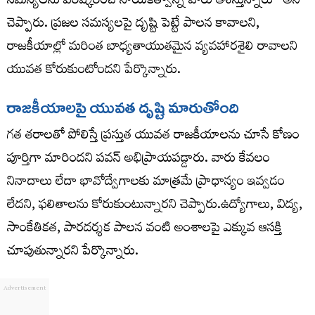
సమస్యలను పరిష్కరించే నాయకత్వాన్ని వారు ఆశిస్తున్నారు” అని
చెప్పారు. ప్రజల సమస్యలపై దృష్టి పెట్టే పాలన కావాలని,
రాజకీయాల్లో మరింత బాధ్యతాయుతమైన వ్యవహారశైలి రావాలని
యువత కోరుకుంటోందని పేర్కొన్నారు.
రాజకీయాలపై యువత దృష్టి మారుతోంది
గత తరాలతో పోలిస్తే ప్రస్తుత యువత రాజకీయాలను చూసే కోణం
పూర్తిగా మారిందని పవన్ అభిప్రాయపడ్డారు. వారు కేవలం
నినాదాలు లేదా భావోద్వేగాలకు మాత్రమే ప్రాధాన్యం ఇవ్వడం
లేదని, ఫలితాలను కోరుకుంటున్నారని చెప్పారు.ఉద్యోగాలు, విద్య,
సాంకేతికత, పారదర్శక పాలన వంటి అంశాలపై ఎక్కువ ఆసక్తి
చూపుతున్నారని పేర్కొన్నారు.