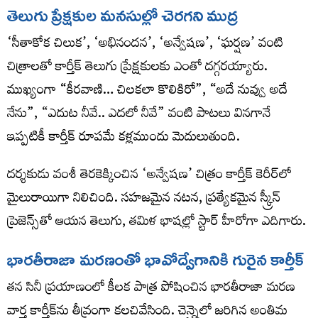
తెలుగు ప్రేక్షకుల మనసుల్లో చెరగని ముద్ర
‘సీతాకోక చిలుక’, ‘అభినందన’, ‘అన్వేషణ’, ‘ఘర్షణ’ వంటి
చిత్రాలతో కార్తీక్ తెలుగు ప్రేక్షకులకు ఎంతో దగ్గరయ్యారు.
ముఖ్యంగా “కీరవాణి… చిలకలా కొలికిరో”, “అదే నువ్వు అదే
నేను”, “ఎదుట నీవే.. ఎదలో నీవే” వంటి పాటలు వినగానే
ఇప్పటికీ కార్తీక్ రూపమే కళ్లముందు మెదులుతుంది.
దర్శకుడు వంశీ తెరకెక్కించిన ‘అన్వేషణ’ చిత్రం కార్తీక్ కెరీర్‌లో
మైలురాయిగా నిలిచింది. సహజమైన నటన, ప్రత్యేకమైన స్క్రీన్
ప్రెజెన్స్‌తో ఆయన తెలుగు, తమిళ భాషల్లో స్టార్ హీరోగా ఎదిగారు.
భారతీరాజా మరణంతో భావోద్వేగానికి గురైన కార్తీక్
తన సినీ ప్రయాణంలో కీలక పాత్ర పోషించిన భారతీరాజా మరణ
వార్త కార్తీక్‌ను తీవ్రంగా కలచివేసింది. చెన్నైలో జరిగిన అంతిమ