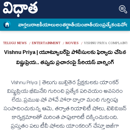
వార్త‌లు
రాజకీయాలు
అంత‌ర్జాతీయం
జాతీయం
ప్రత్యేకం
వినోద
TELUGU NEWS
ENTERTAINMENT
MOVIES
VISHNU PRIYA COMPLAINT
/
/
/
Vishnu Priya | యూట్యూబర్‌పై పోలీసులకు ఫిర్యాదు చేసిన
విష్ణుప్రియ.. తప్పుడు ప్రచారంపై సీరియస్ వార్నింగ్
Vishnu Priya | తెలుగు బుల్లితెర ప్రేక్షకులకు యాంకర్
విష్ణుప్రియ భీమినేని గురించి ప్రత్యేక పరిచయం అవసరం
లేదు. ప్రముఖ షో పోవే పోరా ద్వారా మంచి గుర్తింపు
సంపాదించుకున్న ఆమె, తర్వాత రియాలిటీ షోలు, టెలివిజన్
కార్యక్రమాలతో మరింత పాపులారిటీ దక్కించుకుంది.
ప్రస్తుతం పలు టీవీ షోలకు యాంకరింగ్ చేస్తూ బిజీగా