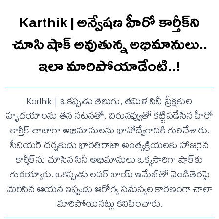
Karthik | అన్వేషణ హీరో కార్తీక్‌ని
చూసి షాక్ అవుతున్న అభిమానులు..
ఇలా మారిపోయాడేంటి..!
Karthik | ఒకప్పుడు తెలుగు, తమిళ సినీ ప్రేక్షకుల
హృదయాలను తన నటనతో, చిరునవ్వుతో కట్టిపడేసిన హీరో
కార్తీక్ తాజాగా అభిమానులను భావోద్వేగానికి గురిచేశారు.
సీనియర్ దర్శకుడు భారతిరాజా అంత్యక్రియలకు హాజరైన
కార్తీక్‌ను చూసిన సినీ అభిమానులు ఒక్కసారిగా షాక్‌కు
గురయ్యారు. ఒకప్పుడు లవర్ బాయ్ ఇమేజ్‌తో వెండితెరపై
మెరిసిన ఆయన ఇప్పుడు ఆరోగ్య సమస్యల కారణంగా చాలా
మారిపోయినట్లు కనిపించారు.