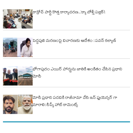
కాక్రోచ్ పార్టీ కొత్త కార్యాచరణ..‘క్యా బోల్తీ పబ్లిక్’!
పెద్దపులి మరణంపై విచారణకు ఆదేశం : పవన్ కల్యాణ్
భోగాపురం ఎయిర్ పోర్టును జాతికి అంకితం చేసిన ప్రధాని
మోదీ
మోదీ ప్రధాని పదవికి రాజీనామా చేసి ఇన్ ఫ్లుయెన్సర్ గా
మారాలి: దీప్కే హాట్ కామెంట్స్