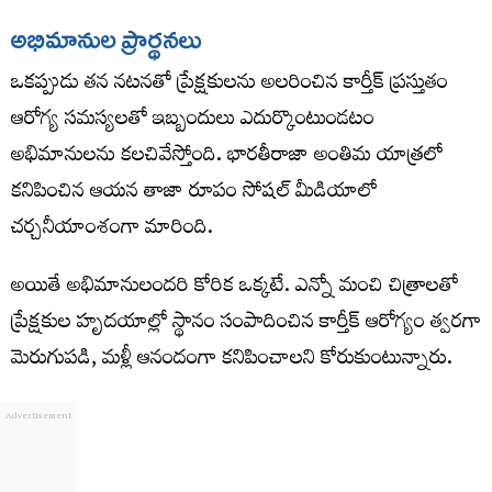
అభిమానుల ప్రార్థనలు
ఒకప్పుడు తన నటనతో ప్రేక్షకులను అలరించిన కార్తీక్ ప్రస్తుతం
ఆరోగ్య సమస్యలతో ఇబ్బందులు ఎదుర్కొంటుండటం
అభిమానులను కలచివేస్తోంది. భారతీరాజా అంతిమ యాత్రలో
కనిపించిన ఆయన తాజా రూపం సోషల్ మీడియాలో
చర్చనీయాంశంగా మారింది.
అయితే అభిమానులందరి కోరిక ఒక్కటే. ఎన్నో మంచి చిత్రాలతో
ప్రేక్షకుల హృదయాల్లో స్థానం సంపాదించిన కార్తీక్ ఆరోగ్యం త్వరగా
మెరుగుపడి, మళ్లీ ఆనందంగా కనిపించాలని కోరుకుంటున్నారు.