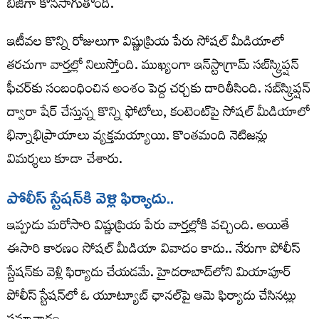
బిజీగా కొనసాగుతోంది.
ఇటీవల కొన్ని రోజులుగా విష్ణుప్రియ పేరు సోషల్ మీడియాలో
తరచుగా వార్తల్లో నిలుస్తోంది. ముఖ్యంగా ఇన్‌స్టాగ్రామ్ సబ్‌స్క్రిప్షన్
ఫీచర్‌కు సంబంధించిన అంశం పెద్ద చర్చకు దారితీసింది. సబ్‌స్క్రిప్షన్
ద్వారా షేర్ చేస్తున్న కొన్ని ఫోటోలు, కంటెంట్‌పై సోషల్ మీడియాలో
భిన్నాభిప్రాయాలు వ్యక్తమయ్యాయి. కొంతమంది నెటిజన్లు
విమర్శలు కూడా చేశారు.
పోలీస్ స్టేష‌న్‌కి వెళ్లి ఫిర్యాదు..
ఇప్పుడు మరోసారి విష్ణుప్రియ పేరు వార్తల్లోకి వచ్చింది. అయితే
ఈసారి కారణం సోషల్ మీడియా వివాదం కాదు.. నేరుగా పోలీస్
స్టేషన్‌కు వెళ్లి ఫిర్యాదు చేయడమే. హైదరాబాద్‌లోని మియాపూర్
పోలీస్ స్టేషన్‌లో ఓ యూట్యూబ్ ఛానల్‌పై ఆమె ఫిర్యాదు చేసినట్లు