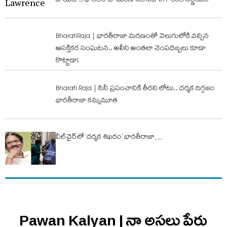
వాయిదా.. భారతీరాజా మరణానికి నివాళిగా కీలక నిర్ణయం
BharatiRaja | భారతీరాజా మరణంతో వెలుగులోకి వచ్చిన
ఆసక్తికర సంఘటన.. అలీని అంతలా చెంపదెబ్బలు కూడా
కొట్టాడా!
Bharati Raja | సినీ ప్రపంచానికి తీరని లోటు.. దర్శక దిగ్గజం
భారతీరాజా కన్నుమూత
వీల్‌చైర్‌లో ‘దర్శక శిఖరం’ భారతీరాజా…
Pawan Kalyan | నా అసలు పేరు