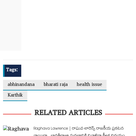
Tags:
abhinandana
bharati raja
health issue
Karthik
RELATED ARTICLES
Raghava Lawrence | రాఘవ లారెన్స్ రాజకీయ ప్రకటన