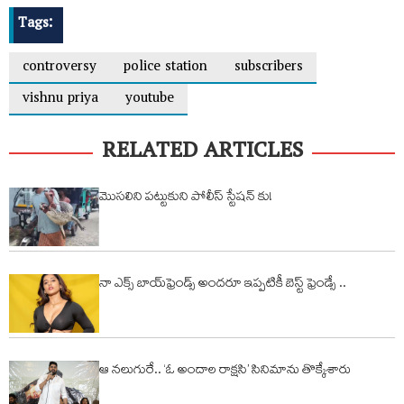
Tags:
controversy
police station
subscribers
vishnu priya
youtube
RELATED ARTICLES
మొసలిని పట్టుకుని పోలీస్ స్టేషన్ కు!
నా ఎక్స్ బాయ్‌ఫ్రెండ్స్ అందరూ ఇప్పటికీ బెస్ట్ ఫ్రెండ్సే ..
ఆ న‌లుగురే.. ‘ఓ అందాల రాక్షసి’ సినిమాను తొక్కేశారు