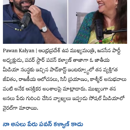
Pawan Kalyan | ఆంధ్రప్రదేశ్ ఉప ముఖ్యమంత్రి, జనసేన పార్టీ
అధ్యక్షుడు, పవర్ స్టార్ పవన్ కళ్యాణ్ తాజాగా ఓ జాతీయ
మీడియా సంస్థకు ఇచ్చిన పాడ్‌కాస్ట్ ఇంటర్వ్యూలో తన వ్యక్తిగత
జీవితం, రాజకీయ ఆలోచనలు, సినీ ప్రయాణం, కాశ్మీర్ అనుభవాలు
వంటి అనేక ఆసక్తికర అంశాలపై మాట్లాడారు. ముఖ్యంగా తన
అసలు పేరు గురించి చేసిన వ్యాఖ్యలు ఇప్పుడు సోషల్ మీడియాలో
వైరల్‌గా మారాయి.
నా అసలు పేరు పవన్ కళ్యాణ్ కాదు