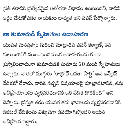
ప్రతి తరానికి ప్రత్యేకమైన ఆలోచనా విధానం ఉంటుందని, దానిని
అర్థం చేసుకోవడం నాయకుల బాధ్యత అని పవన్ పేర్కొన్నారు.
నా కుమారుడి స్నేహితుల ఉదాహరణ
యువత మనస్తత్వం గురించి మాట్లాడిన పవన్ కళ్యాణ్, తన
కుటుంబానికి సంబంధించిన ఒక ఉదాహరణను కూడా
ప్రస్తావించారు.నా కుమారుడికి సుమారు 20 మంది స్నేహితులు
ఉన్నారు. వారిలో ముగ్గురు ‘కాక్రోచ్ జనతా పార్టీ’ అనే ఆన్‌లైన్
వేదికలో చేరారు. వారికి నచ్చని విషయాలపై మాట్లాడటానికి, తమ
అభిప్రాయాలను వ్యక్తపరచడానికి ఒక వేదిక దొరికింది” అని
చెప్పారు. ప్రస్తుత తరం యువత తమ భావాలను వ్యక్తపరచడానికి
డిజిటల్ వేదికలను ఎక్కువగా ఉపయోగిస్తోందని ఆయన
అభిప్రాయపడ్డారు.