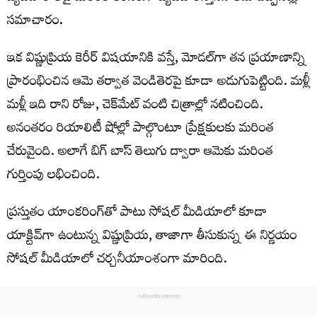
సమాచారం.
ఇక విష్ణుప్రియ కెరీర్ విషయానికి వస్తే, మోడల్‌గా తన ప్రయాణాన్ని
ప్రారంభించిన ఆమె తర్వాత వెండితెరపై కూడా అడుగుపెట్టింది. మ‌ళ్లీ
మ‌ళ్లీ ఇది రాని రోజు, చెక్‌మేట్ వంటి చిత్రాల్లో నటించింది.
అనంతరం రియాలిటీ షోల్లో పాల్గొంటూ ప్రేక్షకులకు మరింత
చేరువైంది. అలాగే బిగ్ బాస్ తెలుగు ద్వారా ఆమెకు మరింత
గుర్తింపు లభించింది.
ప్రస్తుతం యాంకరింగ్‌తో పాటు సోషల్ మీడియాలో కూడా
యాక్టివ్‌గా ఉంటున్న విష్ణుప్రియ, తాజాగా తీసుకున్న ఈ నిర్ణయం
సోషల్ మీడియాలో చర్చనీయాంశంగా మారింది.