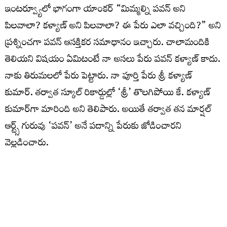
ఇంటర్వ్యూలో భాగంగా యాంకర్ “మిమ్మల్ని పవన్ అని
పిలవాలా? కళ్యాణ్ అని పిలవాలా? ఈ పేరు ఎలా వచ్చింది?” అని
ప్రశ్నించగా పవన్ ఆసక్తికర సమాధానం ఇచ్చారు. చాలామందికి
తెలియని విషయం ఏమిటంటే నా అసలు పేరు పవన్ కళ్యాణ్ కాదు.
నాకు తిరుమలలో పేరు పెట్టారు. నా పూర్తి పేరు శ్రీ కళ్యాణ్
కుమార్. తర్వాత స్కూల్ రికార్డుల్లో ‘శ్రీ’ తొలగిపోయి కే. కళ్యాణ్
కుమార్‌గా మారింది అని తెలిపారు. అయితే తర్వాత తన మార్షల్
ఆర్ట్స్ గురువు ‘పవన్’ అనే పదాన్ని పేరుకు జోడించారని
వెల్లడించారు.
హనుమంతుడి పేరుతో వచ్చిన ‘పవన్’
మార్షల్ ఆర్ట్స్ శిక్షణ తీసుకుంటున్న సమయంలో తాను కఠినమైన
ప్రదర్శనలు చేసేవాడినని పవన్ గుర్తు చేసుకున్నారు. ఛాతిపై భారీ
బండరాళ్లు పెట్టుకుని వాటిని పగలగొట్టించే స్టంట్స్ చేసేవాడిని. నా