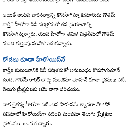
కారణాల వల్ల ఆయన సినిమాల్లో పెద్దగా కనిపించడం లేదు.
అయితే ఆయన వారసత్వాన్ని కొనసాగిస్తూ కుమారుడు గౌతమ్
కార్తీక్ హీరోగా సినీ పరిశ్రమలో తన ప్రయాణాన్ని
కొనసాగిస్తున్నారు. యువ హీరోగా తమిళ చిత్రసీమలో గౌతమ్
మంచి గుర్తింపు సంపాదించుకున్నారు.
కోడలు కూడా హీరోయిన్‌నే
కార్తీక్ కుటుంబానికి సినీ పరిశ్రమతో అనుబంధం కొనసాగుతూనే
ఉంది. గౌతమ్ కార్తీక్ భార్య మంజిమా మోహన్ కూడా ప్రముఖ నటి.
తెలుగు ప్రేక్షకులకు ఆమె బాగా పరిచయం.
నాగ చైతన్య హీరోగా నటించిన సాహసమే శ్వాసగా సాగిపో
సినిమాలో హీరోయిన్‌గా నటించి మంజిమా తెలుగు ప్రేక్షకుల
ప్రశంసలు అందుకున్నారు.