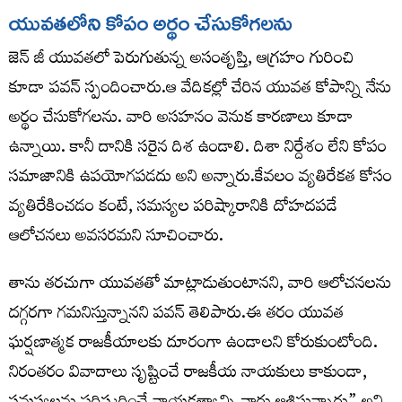
యువతలోని కోపం అర్థం చేసుకోగలను
జెన్ జీ యువతలో పెరుగుతున్న అసంతృప్తి, ఆగ్రహం గురించి
కూడా పవన్ స్పందించారు.ఆ వేదికల్లో చేరిన యువత కోపాన్ని నేను
అర్థం చేసుకోగలను. వారి అసహనం వెనుక కారణాలు కూడా
ఉన్నాయి. కానీ దానికి సరైన దిశ ఉండాలి. దిశా నిర్దేశం లేని కోపం
సమాజానికి ఉపయోగపడదు అని అన్నారు.కేవలం వ్యతిరేకత కోసం
వ్యతిరేకించడం కంటే, సమస్యల పరిష్కారానికి దోహదపడే
ఆలోచనలు అవసరమని సూచించారు.
తాను తరచుగా యువతతో మాట్లాడుతుంటానని, వారి ఆలోచనలను
దగ్గరగా గమనిస్తున్నానని పవన్ తెలిపారు.ఈ తరం యువత
ఘర్షణాత్మక రాజకీయాలకు దూరంగా ఉండాలని కోరుకుంటోంది.
నిరంతరం వివాదాలు సృష్టించే రాజకీయ నాయకులు కాకుండా,