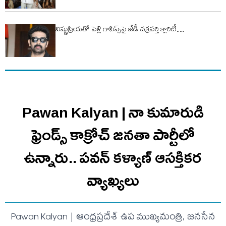
విష్ణుప్రియతో పెళ్లి గాసిప్స్‌పై జేడీ చక్రవర్తి క్లారిటీ…
Pawan Kalyan | నా కుమారుడి
ఫ్రెండ్స్ కాక్రోచ్ జనతా పార్టీలో
ఉన్నారు.. ప‌వ‌న్ క‌ళ్యాణ్ ఆసక్తిక‌ర
వ్యాఖ్య‌లు
Pawan Kalyan | ఆంధ్రప్రదేశ్ ఉప ముఖ్యమంత్రి, జనసేన