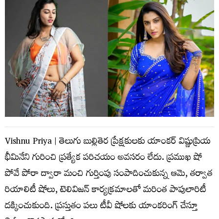
Vishnu Priya | తెలుగు బుల్లితెర ప్రేక్షకులకు యాంకర్ విష్ణుప్రియ
భీమినేని గురించి ప్రత్యేక పరిచయం అవసరం లేదు. ప్రముఖ షో
పోవే పోరా ద్వారా మంచి గుర్తింపు సంపాదించుకున్న ఆమె, తర్వాత
రియాలిటీ షోలు, టెలివిజన్ కార్యక్రమాలతో మరింత పాపులారిటీ
దక్కించుకుంది. ప్రస్తుతం పలు టీవీ షోలకు యాంకరింగ్ చేస్తూ