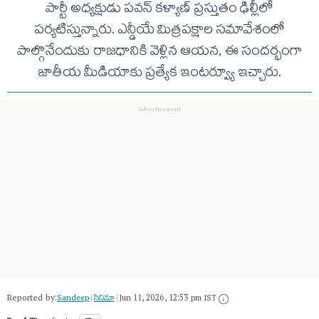
పార్టీ అధ్యక్షుడు పవన్ కళ్యాణ్ ప్రస్తుతం ఢిల్లీలో
పర్యటిస్తున్నారు. ఎన్డీయే మిత్రపక్షాల సమావేశంలో
పాల్గొనేందుకు రాజధానికి వెళ్లిన ఆయన, ఈ సందర్భంగా
జాతీయ మీడియాకు ప్రత్యేక ఇంటర్వ్యూ ఇచ్చారు.
Reported by:
Sandeep
|
సినిమా
|
Jun 11, 2026, 12:53 pm IST