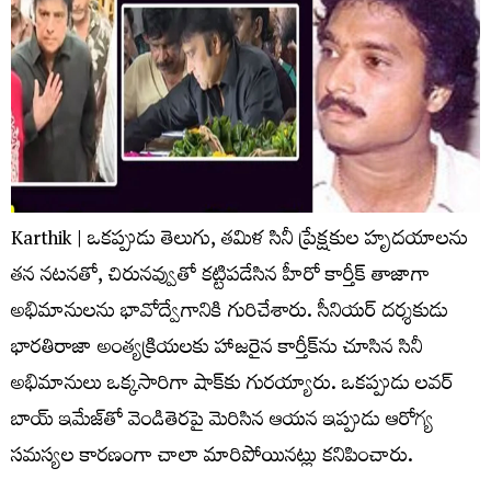
Karthik | ఒకప్పుడు తెలుగు, తమిళ సినీ ప్రేక్షకుల హృదయాలను
తన నటనతో, చిరునవ్వుతో కట్టిపడేసిన హీరో కార్తీక్ తాజాగా
అభిమానులను భావోద్వేగానికి గురిచేశారు. సీనియర్ దర్శకుడు
భారతిరాజా అంత్యక్రియలకు హాజరైన కార్తీక్‌ను చూసిన సినీ
అభిమానులు ఒక్కసారిగా షాక్‌కు గురయ్యారు. ఒకప్పుడు లవర్
బాయ్ ఇమేజ్‌తో వెండితెరపై మెరిసిన ఆయన ఇప్పుడు ఆరోగ్య
సమస్యల కారణంగా చాలా మారిపోయినట్లు కనిపించారు.