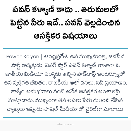
పవన్ కళ్యాణ్ కాదు .. తిరుమలలో
పెట్టిన పేరు ఇదే.. ప‌వ‌న్ వెల్లడించిన
ఆస‌క్తిక‌ర విష‌యాలు
Pawan Kalyan | ఆంధ్రప్రదేశ్ ఉప ముఖ్యమంత్రి, జనసేన
పార్టీ అధ్యక్షుడు, పవర్ స్టార్ పవన్ కళ్యాణ్ తాజాగా ఓ
జాతీయ మీడియా సంస్థకు ఇచ్చిన పాడ్‌కాస్ట్ ఇంటర్వ్యూలో
తన వ్యక్తిగత జీవితం, రాజకీయ ఆలోచనలు, సినీ ప్రయాణం,
కాశ్మీర్ అనుభవాలు వంటి అనేక ఆసక్తికర అంశాలపై
మాట్లాడారు. ముఖ్యంగా తన అసలు పేరు గురించి చేసిన
వ్యాఖ్యలు ఇప్పుడు సోషల్ మీడియాలో వైరల్‌గా మారాయి.