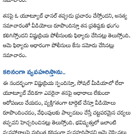
సమాచారం.
తనపై ఓ యూట్యూబ్ ఛానల్ తప్పుడు ప్రచారం చేస్తోందని, అసత్య
సమాచారంతో వీడియోలు రూపొందిస్తూ తన ప్రతిష్ఠకు భంగం
కలిగిస్తోందని విష్ణుప్రియ పోలీసులకు ఫిర్యాదు చేసినట్లు తెలుస్తోంది.
ఆమె ఫిర్యాదు ఆధారంగా పోలీసులు కేసు నమోదు చేసినట్లు
సమాచారం.
క‌ఠినంగా వ్య‌వ‌హరిస్తాను..
ఈ సందర్భంగా విష్ణుప్రియ స్పందిస్తూ, సోషల్ మీడియాలో లేదా
యూట్యూబ్ వేదికగా ఎవరైనా తనపై ఆధారాలు లేకుండా
ఆరోపణలు చేయడం, వ్యక్తిగతంగా టార్గెట్ చేస్తూ వీడియోలు
రూపొందించడం, వేధింపులకు పాల్పడటం చేస్తే చట్టపరమైన చర్యలు
తప్పవని హెచ్చరించినట్లు తెలుస్తోంది. భవిష్యత్తులో ఇలాంటి
వ్యవహారాలపై మరింత కఠినంగా వ్యవహరిస్తానని ఆమె చెప్పినట్లు