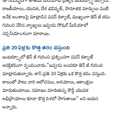
ఈ సందర్భంగా జాతీయ మీడియాకు ప్రత్యేక ఇంటర్వ్యూ ఇచ్చారు.
రాజకీయాలు, యువత, దేశ భవిష్యత్, సామాజిక మార్పులు వంటి
అనేక అంశాలపై మాట్లాడిన పవన్ కళ్యాణ్, ముఖ్యంగా జెన్ జీ తరం
గురించి చేసిన వ్యాఖ్యలు ఇప్పుడు సోషల్ మీడియాలో
చర్చనీయాంశంగా మారాయి.
ప్రతి 20 ఏళ్లకు కొత్త తరం వస్తుంది
ఇంటర్వ్యూలో జెన్ జీ గురించి ప్రశ్నించగా పవన్ కళ్యాణ్
ఆసక్తికరంగా స్పందించారు.”ఇప్పుడు అందరూ జెన్ జీ గురించి
మాట్లాడుతున్నారు. కానీ ప్రతి 20 ఏళ్లకు ఒక కొత్త తరం వస్తుంది.
కాలంతో పాటు వారి ఆలోచనలు, ఆశయాలు, ఆకాంక్షలు
మారుతుంటాయి. సమాజం మారుతున్న కొద్దీ యువత
అభిప్రాయాలు కూడా కొత్త దిశలో సాగుతాయి” అని ఆయన
అన్నారు.