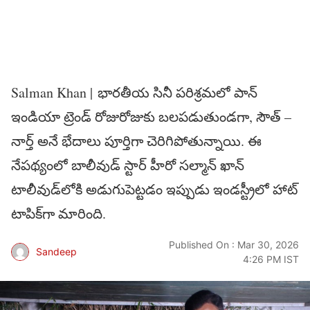
Salman Khan | భారతీయ సినీ పరిశ్రమలో పాన్
ఇండియా ట్రెండ్ రోజురోజుకు బలపడుతుండగా, సౌత్ –
నార్త్ అనే భేదాలు పూర్తిగా చెరిగిపోతున్నాయి. ఈ
నేపథ్యంలో బాలీవుడ్ స్టార్ హీరో సల్మాన్ ఖాన్
టాలీవుడ్‌లోకి అడుగుపెట్టడం ఇప్పుడు ఇండస్ట్రీలో హాట్
టాపిక్‌గా మారింది.
Published On : Mar 30, 2026
Sandeep
4:26 PM IST