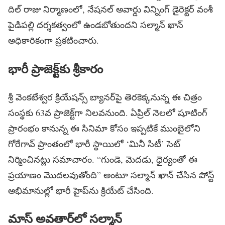
దిల్ రాజు నిర్మాణంలో, నేషనల్ అవార్డు విన్నింగ్ డైరెక్టర్ వంశీ
పైడిపల్లి దర్శకత్వంలో ఉండబోతుందని సల్మాన్ ఖాన్
అధికారికంగా ప్రకటించారు.
భారీ ప్రాజెక్ట్‌కు శ్రీకారం
శ్రీ వెంకటేశ్వర క్రియేషన్స్ బ్యానర్‌పై తెరకెక్కనున్న ఈ చిత్రం
సంస్థకు 63వ ప్రాజెక్ట్‌గా నిలవనుంది. ఏప్రిల్ నెలలో షూటింగ్
ప్రారంభం కానున్న ఈ సినిమా కోసం ఇప్పటికే ముంబైలోని
గోరేగావ్ ప్రాంతంలో భారీ స్థాయిలో ‘మినీ సిటీ’ సెట్
నిర్మించినట్లు సమాచారం. “గుండె, మెదడు, ధైర్యంతో ఈ
ప్రయాణం మొదలవుతోంది” అంటూ సల్మాన్ ఖాన్ చేసిన పోస్ట్
అభిమానుల్లో భారీ హైప్‌ను క్రియేట్ చేసింది.
మాస్ అవతార్‌లో సల్మాన్