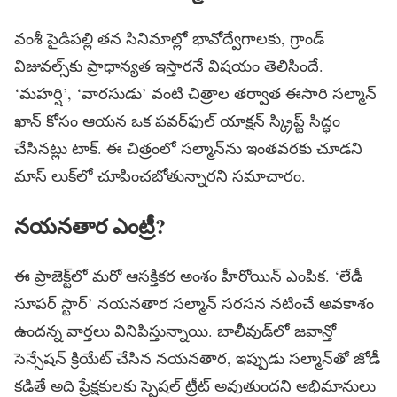
వంశీ పైడిపల్లి తన సినిమాల్లో భావోద్వేగాలకు, గ్రాండ్
విజువల్స్‌కు ప్రాధాన్యత ఇస్తారనే విషయం తెలిసిందే.
‘మహర్షి’, ‘వారసుడు’ వంటి చిత్రాల తర్వాత ఈసారి సల్మాన్
ఖాన్ కోసం ఆయన ఒక పవర్‌ఫుల్ యాక్షన్ స్క్రిప్ట్ సిద్ధం
చేసినట్లు టాక్. ఈ చిత్రంలో సల్మాన్‌ను ఇంతవరకు చూడని
మాస్ లుక్‌లో చూపించబోతున్నారని సమాచారం.
నయనతార ఎంట్రీ?
ఈ ప్రాజెక్ట్‌లో మరో ఆసక్తికర అంశం హీరోయిన్ ఎంపిక. ‘లేడీ
సూపర్ స్టార్’ నయనతార సల్మాన్ సరసన నటించే అవకాశం
ఉందన్న వార్తలు వినిపిస్తున్నాయి. బాలీవుడ్‌లో జవాన్తో
సెన్సేషన్ క్రియేట్ చేసిన నయనతార, ఇప్పుడు సల్మాన్‌తో జోడీ
కడితే అది ప్రేక్షకులకు స్పెషల్ ట్రీట్ అవుతుందని అభిమానులు