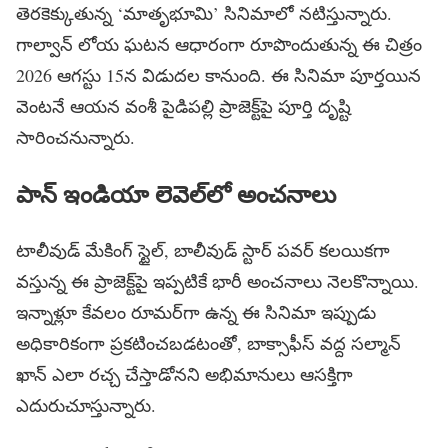
తెరకెక్కుతున్న ‘మాతృభూమి’ సినిమాలో నటిస్తున్నారు.
గాల్వాన్ లోయ ఘటన ఆధారంగా రూపొందుతున్న ఈ చిత్రం
2026 ఆగస్టు 15న విడుదల కానుంది. ఈ సినిమా పూర్తయిన
వెంటనే ఆయన వంశీ పైడిపల్లి ప్రాజెక్ట్‌పై పూర్తి దృష్టి
సారించనున్నారు.
పాన్ ఇండియా లెవెల్‌లో అంచనాలు
టాలీవుడ్ మేకింగ్ స్టైల్, బాలీవుడ్ స్టార్ పవర్ కలయికగా
వస్తున్న ఈ ప్రాజెక్ట్‌పై ఇప్పటికే భారీ అంచనాలు నెలకొన్నాయి.
ఇన్నాళ్లూ కేవలం రూమర్‌గా ఉన్న ఈ సినిమా ఇప్పుడు
అధికారికంగా ప్రకటించబడటంతో, బాక్సాఫీస్ వద్ద సల్మాన్
ఖాన్ ఎలా రచ్చ చేస్తాడోనని అభిమానులు ఆసక్తిగా
ఎదురుచూస్తున్నారు.