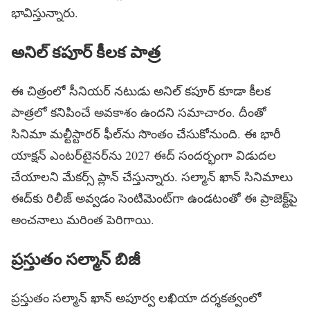
భావిస్తున్నారు.
అనిల్ కపూర్ కీలక పాత్ర
ఈ చిత్రంలో సీనియర్ నటుడు అనిల్ కపూర్ కూడా కీలక
పాత్రలో కనిపించే అవకాశం ఉందని సమాచారం. దీంతో
సినిమా మల్టీస్టారర్ ఫీల్‌ను సొంతం చేసుకోనుంది. ఈ భారీ
యాక్షన్ ఎంటర్‌టైనర్‌ను 2027 ఈద్ సందర్భంగా విడుదల
చేయాలని మేకర్స్ ప్లాన్ చేస్తున్నారు. సల్మాన్ ఖాన్ సినిమాలు
ఈద్‌కు రిలీజ్ అవ్వడం సెంటిమెంట్‌గా ఉండటంతో ఈ ప్రాజెక్ట్‌పై
అంచనాలు మరింత పెరిగాయి.
ప్రస్తుతం సల్మాన్ బిజీ
ప్రస్తుతం సల్మాన్ ఖాన్ అపూర్వ లఖియా దర్శకత్వంలో