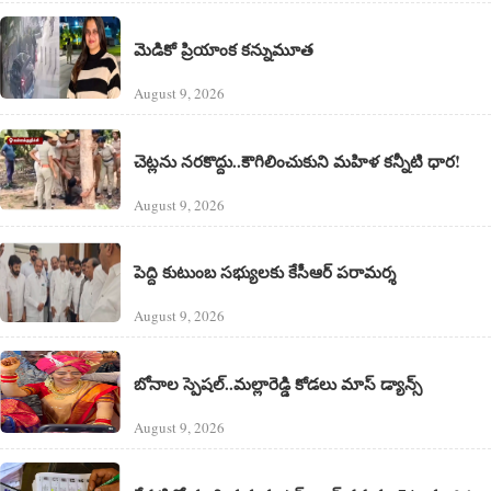
మెడికో ప్రియాంక కన్నుమూత
August 9, 2026
చెట్లను నరకొద్దు..కౌగిలించుకుని మహిళ కన్నీటి ధార!
August 9, 2026
పెద్ది కుటుంబ సభ్యులకు కేసీఆర్ పరామర్శ
August 9, 2026
బోనాల స్పెషల్..మల్లారెడ్డి కోడలు మాస్ డ్యాన్స్
August 9, 2026