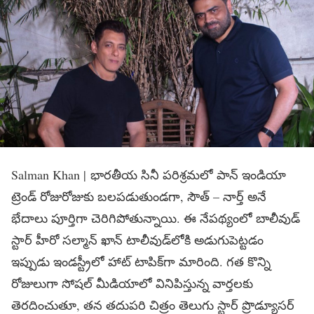
Salman Khan | భారతీయ సినీ పరిశ్రమలో పాన్ ఇండియా
ట్రెండ్ రోజురోజుకు బలపడుతుండగా, సౌత్ – నార్త్ అనే
భేదాలు పూర్తిగా చెరిగిపోతున్నాయి. ఈ నేపథ్యంలో బాలీవుడ్
స్టార్ హీరో సల్మాన్ ఖాన్ టాలీవుడ్‌లోకి అడుగుపెట్టడం
ఇప్పుడు ఇండస్ట్రీలో హాట్ టాపిక్‌గా మారింది. గత కొన్ని
రోజులుగా సోషల్ మీడియాలో వినిపిస్తున్న వార్తలకు
తెరదించుతూ, తన తదుపరి చిత్రం తెలుగు స్టార్ ప్రొడ్యూసర్