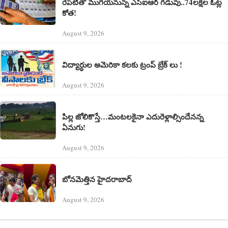
రేపటితో ముగియనున్న ఎస్‌ఐఆర్ గడువు..74లక్షల ఓట్ల
కోత!
August 9, 2026
విద్యార్ధుల అమెరికా కలకు ట్రంప్ బ్రేక్ లు !
August 9, 2026
పిల్ల జోలికొస్తే…మంటలకైనా ఎదురెళ్లాల్సిందేనన్న
ఏనుగు!
August 9, 2026
బోనమెత్తిన హైదరాబాద్
August 9, 2026