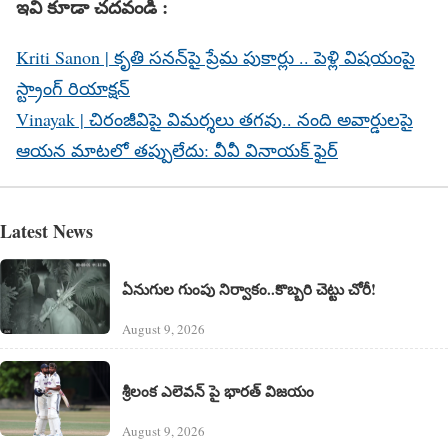
ఇవి కూడా చదవండి :
Kriti Sanon | కృతి సనన్‌పై ప్రేమ పుకార్లు .. పెళ్లి విషయంపై
స్ట్రాంగ్ రియాక్షన్
Vinayak | చిరంజీవిపై విమర్శలు తగవు.. నంది అవార్డులపై
ఆయన మాటలో తప్పులేదు: వీవీ వినాయక్ ఫైర్
Latest News
ఏనుగుల గుంపు నిర్వాకం..కొబ్బరి చెట్టు చోరీ!
August 9, 2026
శ్రీలంక ఎలెవన్‌ పై భారత్ విజయం
August 9, 2026