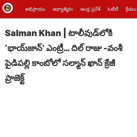
అభిప్రాయం
ఆధ్యాత్మికం
ఆంధ్ర ప్రదేశ్
ఓటీటీ
క్రీడలు
Salman Khan | టాలీవుడ్‌లోకి
‘భాయ్‌జాన్’ ఎంట్రీ… దిల్ రాజు -వంశీ
పైడిపల్లి కాంబోలో సల్మాన్ ఖాన్ క్రేజీ
ప్రాజెక్ట్