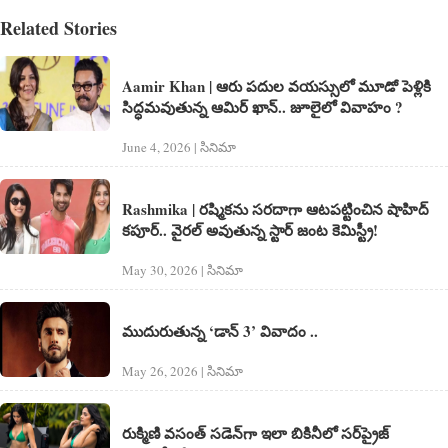
Related Stories
Aamir Khan | ఆరు ప‌దుల వ‌య‌స్సులో మూడో పెళ్లికి
సిద్ధమవుతున్న ఆమిర్ ఖాన్.. జూలైలో వివాహం ?
June 4, 2026 | సినిమా
Rashmika | రష్మికను సరదాగా ఆటపట్టించిన షాహిద్
కపూర్.. వైరల్ అవుతున్న స్టార్ జంట కెమిస్ట్రీ!
May 30, 2026 | సినిమా
ముదురుతున్న ‘డాన్ 3’ వివాదం ..
May 26, 2026 | సినిమా
రుక్మిణి వసంత్ స‌డెన్‌గా ఇలా బికినీలో స‌ర్‌ప్రైజ్