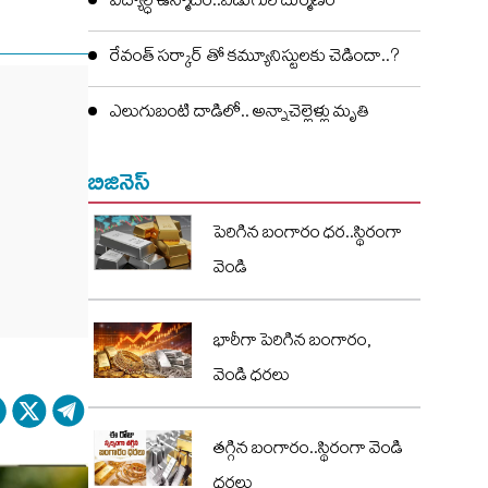
విద్యార్ధి ఉన్మాదం..ఏడుగురి దుర్మణం
రేవంత్ సర్కార్ తో కమ్యూనిస్టులకు చెడిందా..?
ఎలుగుబంటి దాడిలో.. అన్నాచెల్లెళ్లు మృతి
బిజినెస్
పెరిగిన బంగారం ధర..స్థిరంగా
వెండి
భారీగా పెరిగిన బంగారం,
వెండి ధరలు
తగ్గిన బంగారం..స్థిరంగా వెండి
ధరలు