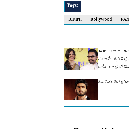
Tags:
BIKINI
Bollywood
PAN
Aamir Khan | ఆర
మూడో పెళ్లికి సి
ఖాన్.. జూలైలో వ
ముదురుతున్న ‘డాన