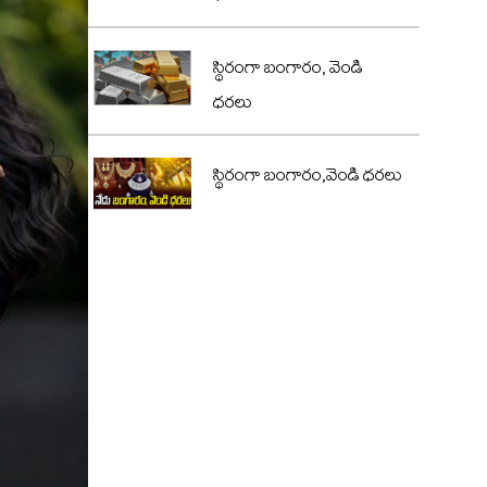
స్థిరంగా బంగారం, వెండి
ధరలు
స్థిరంగా బంగారం,వెండి ధరలు