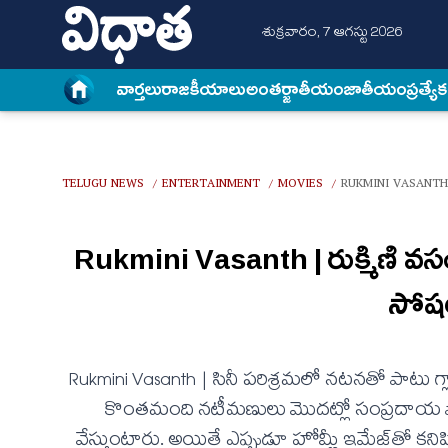
శుక్రవారం, 7 ఆగస్టు 2026
వార్త‌లు
రాజకీయాలు
అంత‌ర్జాతీయం
జాతీయం
ప్రత్యే
TELUGU NEWS
ENTERTAINMENT
MOVIES
RUKMINI VASANTH 
/
/
/
Rukmini Vasanth | రుక్మిణి వసంత్ స
సోషల
Rukmini Vasanth | సినీ పరిశ్రమలో నటనతో పాటు గ్ల
కొంతమంది నటీమణులు మొదట్లో సంప్రదాయ పాత్ర
వేస్తుంటారు. అయితే ఎప్పుడూ హోమ్లీ ఇమేజ్‌తో కని