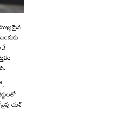
 ముఖ్యమైన
 ముందుకు
ంచే
్తుతం
ది.
ో,
క్టులతో
రోవైపు యశ్