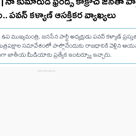
ా కుమారుడి ఫ్రెండ్స్ కాక్రోచ్ జనతా పార
.. ప‌వ‌న్ క‌ళ్యాణ్ ఆసక్తిక‌ర వ్యాఖ్య‌లు
ఉప ముఖ్యమంత్రి, జనసేన పార్టీ అధ్యక్షుడు పవన్ కళ్యాణ్ ప్రస్తుత
యే మిత్రపక్షాల సమావేశంలో పాల్గొనేందుకు రాజధానికి వెళ్లిన ఆ
గా జాతీయ మీడియాకు ప్రత్యేక ఇంటర్వ్యూ ఇచ్చారు.