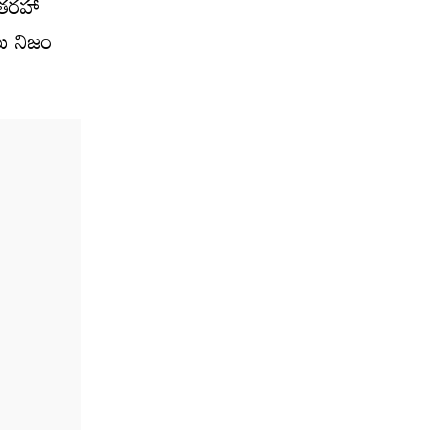
 తరహా
లు నిజం