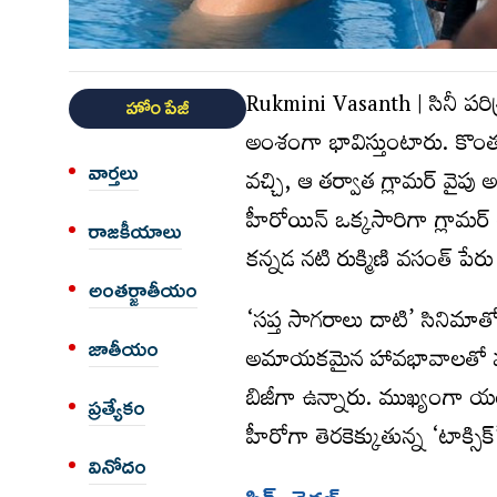
Rukmini Vasanth | సినీ పరిశ
హోం పేజీ
అంశంగా భావిస్తుంటారు. కొం
వార్త‌లు
వచ్చి, ఆ తర్వాత గ్లామర్ వైపు
హీరోయిన్ ఒక్కసారిగా గ్లామర్ ల
రాజకీయాలు
కన్నడ నటి రుక్మిణి వసంత్ ప
అంత‌ర్జాతీయం
‘సప్త సాగరాలు దాటి’ సినిమాతో
జాతీయం
అమాయకమైన హావభావాలతో మంచి గు
బిజీగా ఉన్నారు. ముఖ్యంగా యంగ
ప్రత్యేకం
హీరోగా తెరకెక్కుతున్న ‘టాక్స
వినోదం