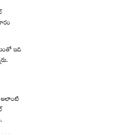
్
రచారం
ండటంతో ఇది
ారు.
డా అలాంటి
్
.