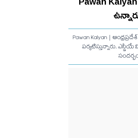
Pawan Kalyan | న
ఉన్నారు
Pawan Kalyan | ఆంధ్రప్రదేశ్ 
పర్యటిస్తున్నారు. ఎన్డీ
సందర్భం