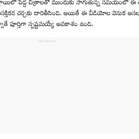
్థాయిలో పెద్ద చిత్రాలతో ముందుకు సాగుతున్న సమయంలో ఈ
ో ఆసక్తికర చర్చకు దారితీసింది. అయితే ఈ వీడియోల వెనుక అస
్వాతే పూర్తిగా స్పష్టమయ్యే అవకాశం ఉంది.