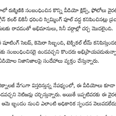
రుక్మిణికి సంబంధించిన కొన్ని వీడియో క్లిప్స్, ఫోటోలు వైరల
్ కలర్ బికినీ ధరించి స్విమ్మింగ్ పూల్ వద్ద కనిపించినట్లు ప్
టకు రావడంతో అభిమానులు, సినీ వర్గాల్లో చర్చ మొదలైంది.
ీ షూటింగ్ సెటప్, కెమెరా సిబ్బంది, టెక్నికల్ టీమ్ కనిపిస్తు
నకు సంబంధించినదై ఉండవచ్చని కొందరు అభిప్రాయపడుతున్న
ియోల నిజానిజాలపై సందేహాలు వ్యక్తం చేస్తున్నారు.
 టెక్నాలజీ వేగంగా విస్తరిస్తున్న నేపథ్యంలో, ఈ వీడియోలు కూ
చ్చని నెటిజన్లు చర్చిస్తున్నారు. అయితే ఇప్పటివరకు ఈ వైరల
లేదా ఆమె బృందం నుంచి ఎలాంటి అధికారిక స్పందన వెలువడలేదు