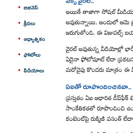
పిక్స్ వైర‌ల్..
బిజినెస్
అయితే తాజాగా సోషల్ మీడియాలో 
అవుతున్నాయి. అందులో ఆమె గ్రీన
క్రీడలు
జరుగుతోంది. ఈ విజువల్స్ బయ
ఆధ్యాత్మికం
వైరల్ అవుతున్న వీడియోల్లో భార
ఫోటోలు
ఏదైనా ఫోటోషూట్ లేదా ప్రకట
మరోవైపు కొందరు మాత్రం ఈ వీడ
వీడియోలు
ఏఐతో రూపొందించిన‌వా..
ప్రస్తుతం ఏఐ ఆధారిత డీప్‌ఫేక్
సాంకేతికతతో రూపొందించి ఉండవ
కంటెంట్‌పై రుక్మిణి వసంత్ 