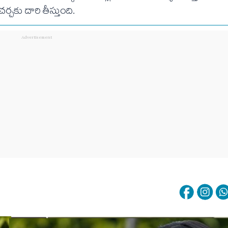
చర్చకు దారి తీస్తుంది.