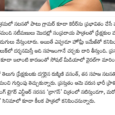
్రమలో నటనతో పాటు గ్లామర్ కూడా కెరీర్‌ను ప్రభావితం చేసే
తమంది నటీమణులు మొదట్లో సంప్రదాయ పాత్రలతో ప్రేక్షకుల
 అడుగులు వేస్తుంటారు. అయితే ఎప్పుడూ హోమ్లీ ఇమేజ్‌తో కనిపి
ుక్‌లో దర్శనమిస్తే అది సహజంగానే చర్చకు దారి తీస్తుంది. ప్రస
ేరు కూడా ఇలాంటి కారణంతో సోషల్ మీడియాలో వైరల్‌గా మారిం
 తెలుగు ప్రేక్షకులకు దగ్గరైన రుక్మిణి వసంత్, తన సహజ నటనత
ర్తింపు తెచ్చుకున్నారు. ప్రస్తుతం ఆమె వరుస భారీ ప్రాజె
్ టైగర్ ఎన్టీఆర్ సరసన ‘డ్రాగన్’ చిత్రంలో నటిస్తుండగా, మ
ిక్’ సినిమాలో కూడా కీలక పాత్రలో కనిపించనున్నారు.