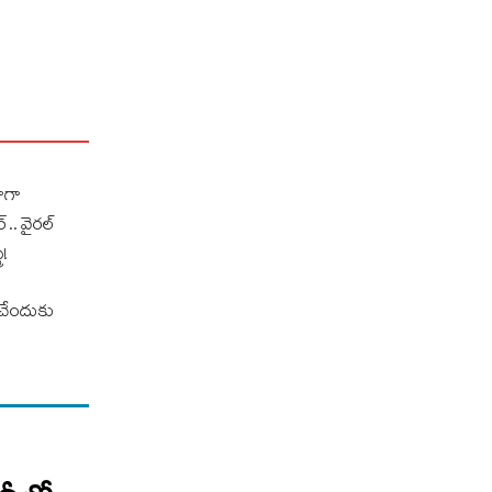
ాగా
.. వైరల్
ీ!
ంచేందుకు