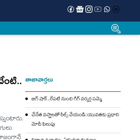
దేంటి..
తాజావార్తలు
బిగ్ షాక్..రేపటి నుంచి గిగ్ వర్కర్ల సమ్మె
చేనేత వస్త్రాలతో రీల్స్ చేయండి: యువతకు ప్రధాని
స్తుంటారు.
మోదీ పిలుపు
ుగులు
 సహజంగానే