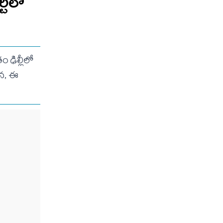
్టీలో
ం ఢిల్లీలో
యన, ఈ