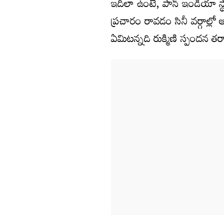
ఇదిలా ఉంటే, పాన్ ఇండియా స
ప్రచారం రావడం సినీ వర్గాల్ల
ఏమిటన్నది రుక్మిణి స్పందన తర