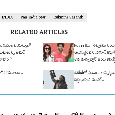
 INDIA
Pan India Star
Rukmini Vasanth
RELATED ARTICLES
ు ప‌దుల వ‌య‌స్సులో
Rashmika | రష్మికను సరద
ద్ధమవుతున్న ఆమిర్
ఆటపట్టించిన షాహిద్ కపూర్
ివాహం ?
అవుతున్న స్టార్ జంట కెమిస్ట్ర
్ 3’ వివాదం ..
ఓటీటీలో సంచ‌ల‌నం సృష్టి
సిద్ధ‌మైన ధురంధ‌ర్..