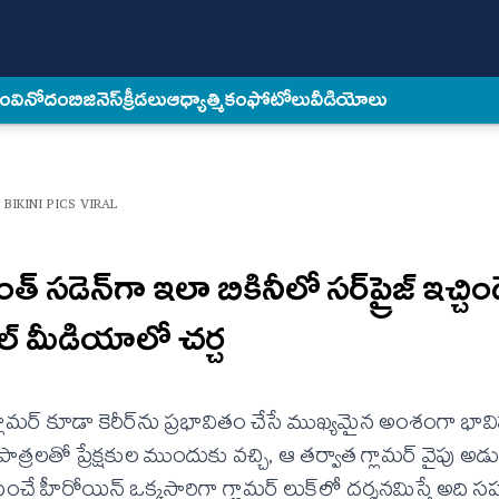
కం
వినోదం
బిజినెస్
క్రీడలు
ఆధ్యాత్మికం
ఫోటోలు
వీడియోలు
BIKINI PICS VIRAL
‌డెన్‌గా ఇలా బికినీలో స‌ర్‌ప్రైజ్ ఇచ్చిం
్ మీడియాలో చర్చ
ామర్ కూడా కెరీర్‌ను ప్రభావితం చేసే ముఖ్యమైన అంశంగా భావి
లతో ప్రేక్షకుల ముందుకు వచ్చి, ఆ తర్వాత గ్లామర్ వైపు అడ
పించే హీరోయిన్ ఒక్కసారిగా గ్లామర్ లుక్‌లో దర్శనమిస్తే అది