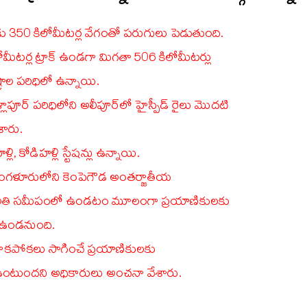
కు 350 కిలోమీటర్ల వేగంతో పరుగులు పెడుతుంది.
ోమీటర్ల ట్రాక్ ఉండగా మిగతా 506 కిలోమీటర్లు
్రాల పరిధిలో ఉన్నాయి.
్లాపూర్‌ పరిధిలోని అలీపూర్‌లో హైస్పీడ్ రైలు మొదటి
శారు.
, కోడిహళ్లి స్టేషన్లు ఉన్నాయి.
 బెంగళూరులోని కెంపెగౌడ అంతర్జాతీయ
ి అతి సమీపంలో ఉండటం మూలంగా ప్రయాణికులకు
 ఉండనుంది.
రాకపోకలు సాగించే ప్రయాణికులకు
ుందని అధికారులు అంచనా వేశారు.