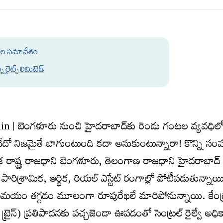
ారుల సమావేశం
రైట్స్ లిమిటెడ్
 | బెంగళూరు నుంచి హైదరాబాద్‌కు రెండు గంటల వ్యవధిల
దో నిజమైతే బాగుంటుంది కదా అనుకుంటున్నారా! కొన్ని సంవత్
టక రాష్ట్ర రాజధాని బెంగళూరు, తెలంగాణ రాజధాని హైదరాబాద
ిశ్రామిక, ఆర్థిక, రియల్ ఎస్టేట్ రంగాల్లో పోటీపడుతున్నాయ
సమయం తగ్గడం మూలంగా రూపురేఖలే మారిపోనున్నాయి. కేంద
ెట్ ట్రైన్) ప్రతిపాదనకు పచ్చజెండా ఊపడంతో సెంట్రల్ రైల్వే అధ