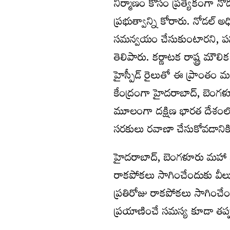
నిర్మాణం కోసం ప్రత్యేకంగా నో
ప్రభుత్వాన్ని కోరారు. నోడల్ అ
సమన్వయం చేసుకుంటారని, పను
తెలిపారు. కర్ణాటక రాష్ట్ర మ
హైస్పీడ్ రైలుతో ఈ ప్రాంతం మ
కేంద్రంగా హైదరాబాద్, బెంగళూరు
మూలంగా దక్షిణ భారత దేశంలో మ
సరకులు రవాణా చేసుకోవడానికి
హైదరాబాద్, బెంగళూరు మహా నగరాల
రాకపోకలు సాగించేందుకు వీ
ప్రతిరోజు రాకపోకలు సాగించేంద
ప్రయాణించే సమస్య కూడా తప్ప