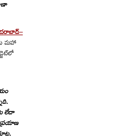
వాణా
దరాబాద్–
ెండు మహా
ెట్‌లో
సమయం
నది.
ట లేదా
ే ప్రయాణ
మాట.