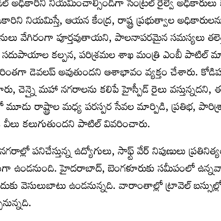
డల్ అధికారిని నియమించాల్సిందిగా సెంట్రల్ రైల్వే అధికారులు 
ధికారిని నియమిస్తే, ఆయన కేంద్ర, రాష్ట్ర ప్రభుత్వాల అధికారులన
లు వేగిరంగా పూర్తవుతాయని, పాలనాపరమైన సమస్యలు తలెత
ౌలిక సదుపాయాల కల్పన, పరిశ్రమల శాఖ మంత్రి ఎంబీ పాటిల్ మ
రింతగా డెవలప్ అవుతుందని ఆశాభావం వ్యక్తం చేశారు. కోడిహళ
, చెన్నై మహా నగరాలను కలిపే హైస్పీడ్ రైలు వస్తున్నదని, ఈ న
ూడు రాష్ట్రాల మధ్య పరస్పర సేవల మార్పిడి, ప్రతిభ, పారిశ్
 వీలు కలుగుతుందని పాటిల్ వివరించారు.
్లో పనిచేస్తున్న ఉద్యోగులు, సాఫ్ట్ వేర్ నిపుణులు ప్రతినిత్
లుగా ఉండనుంది. హైదరాబాద్, బెంగళూరుకు సమీపంలో ఉన్నవ
ుకు వెసులుబాటు ఉండనున్నది. వారాంతాల్లో ట్రావెల్ బస్సుల్ల
నున్నది.