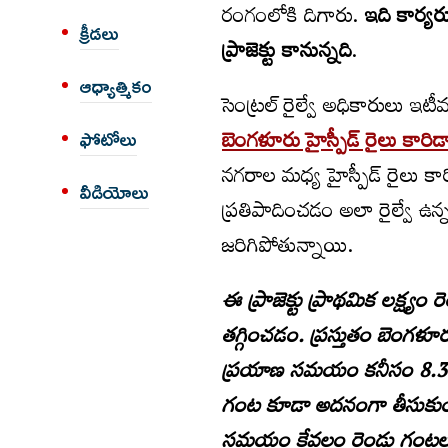
రంగంలోకి దిగారు.
ఇది కార్యర
క్రీడలు
ప్రాజెక్టు కానున్నది
.
ఆధ్యాత్మికం
సెంట్రల్ రైల్వే అధికారులు ఇట
బెంగళూరు హైస్పీడ్ రైలు కారిడా
ఫోటోలు
నగరాల మధ్య హైస్పీడ్ రైలు కారి
వీడియోలు
ప్రతిపాదించడం అలా రైల్వే ఉ
జరిగిపోతున్నాయి.
ఈ ప్రాజెక్టు ప్రాథమిక లక్ష
తగ్గించడం. ప్రస్తుతం బెంగళూర
ప్రయాణ సమయం కనీసం 8.30 గం
గంట కూడా అదనంగా తీసుకుంటున
సమయం కేవలం రెండు గంటలు