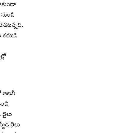
కాకుండా
్ నుంచి
డననున్నది.
ల తరబడి
్లో
లో అటవీ
ించి
. రైలు
పీడ్ రైలు