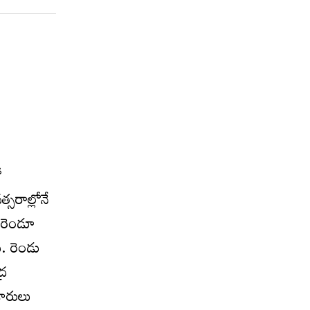
ో
సరాల్లోనే
్ రెండూ
ి. రెండు
్ర
ికారులు