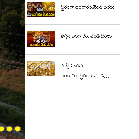
స్థిరంగా బంగారం,వెండి ధరలు
తగ్గిన బంగారం, వెండి ధరలు
మళ్లీ పెరిగిన
బంగారం..స్థిరంగా వెండి
ధరలు