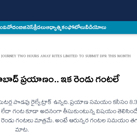
కం
వినోదం
బిజినెస్
క్రీడలు
ఆధ్యాత్మికం
ఫోటోలు
వీడియోలు
 JOURNEY TWO HOURS AWAY RITES LIMITED TO SUBMIT DPR THIS MONTH
బాద్ ప్రయాణం.. ఇక రెండు గంటలే
ీటర్ల పొడవు రైల్వే ట్రాక్ ఉన్నది. ప్రయాణ సమయం కనీసం 
గంట లేదా గంట కూడా అదనంగా తీసుకుంటున్న విషయం తెలిసిందే. 
 రెండు గంటలు మాత్రమే. అంటే ఆరున్నర గంటల సమయం తగ్
మాట.