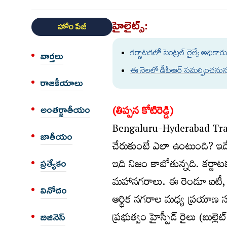
హైలైట్స్:
హోం పేజీ
కర్ణాటకలో సెంట్రల్ రైల్వే అధిక
వార్త‌లు
ఈ నెలలో డీపీఆర్ సమర్పించనున్న 
రాజకీయాలు
(తిప్పన కోటిరెడ్డి)
అంత‌ర్జాతీయం
Bengaluru-Hyderabad Train
జాతీయం
చేరుకుంటే ఎలా ఉంటుంది? ఇదే
ఇది నిజం కాబోతున్నది. కర్ణా
ప్రత్యేకం
మహానగరాలు. ఈ రెండూ ఐటీ, పార
వినోదం
ఆర్థిక నగరాల మధ్య ప్రయాణ 
ప్రభుత్వం హైస్పీడ్ రైలు (బుల్ల
బిజినెస్