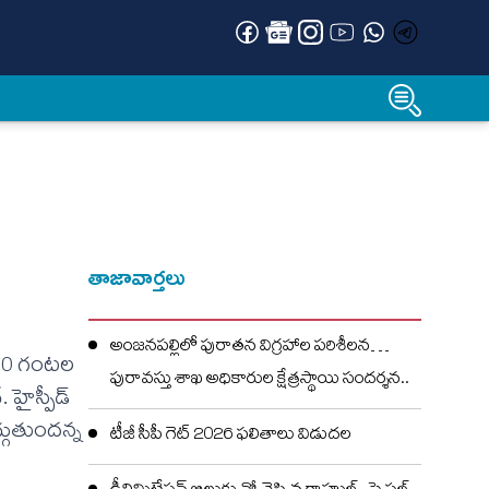
తాజావార్తలు
అంజనపల్లిలో పురాతన విగ్రహాల పరిశీలన…
8.30 గంటల
పురావస్తు శాఖ అధికారుల క్షేత్రస్థాయి సందర్శన..
హైస్పీడ్
గుతుందన్న
టీజీ సీపీ గెట్ 2026 ఫలితాలు విడుదల