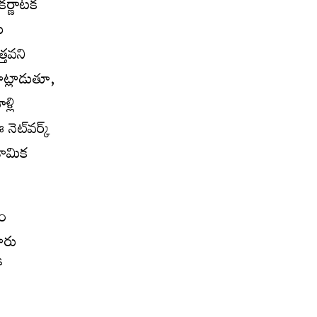
కర్ణాటక
ు
్తవని
ాట్లాడుతూ,
్లి
ెట్‌వర్క్‌
రామిక
యం
ారు
ో