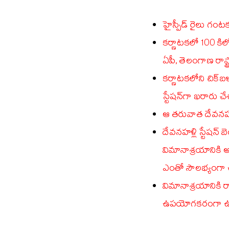
హైస్పీడ్ రైలు గంట
కర్ణాటకలో 100 కిల
ఏపీ, తెలంగాణ రాష్ట
కర్ణాటకలోని చిక్‌బళ
స్టేషన్‌గా ఖరారు చే
ఆ తరువాత దేవనహళ్లి
దేవనహళ్లి స్టేషన్
విమానాశ్రయానిక
ఎంతో సౌలభ్యంగా
విమానాశ్రయానికి 
ఉపయోగకరంగా ఉంట