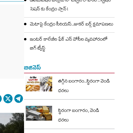
డీలిమిటేషన్ బిల్లుకు నో చెప్పిన రాహుల్..స్పెషల్
సెషన్ కు కేంద్రం ప్లాన్ !
మెటాపై కేంద్రం సీరియస్..జుకర్ బర్గ్ క్షమాపణలు
ఇంటర్ కాలేజీల ఫేక్ ఎన్ వోసీల వ్యవహారంలో
బిగ్ ట్వీస్ట్
బిజినెస్
తగ్గిన బంగారం..స్థిరంగా వెండి
ధరలు
స్థిరంగా బంగారం, వెండి
ధరలు