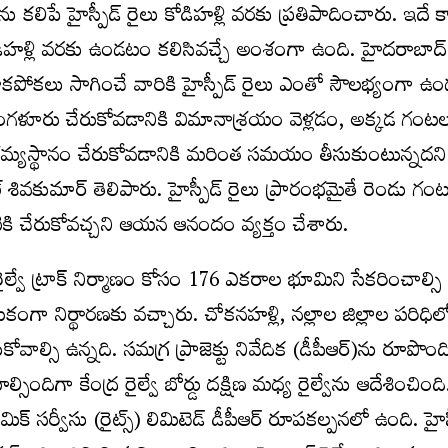
కలిపే హైస్పీడ్ రైలు కోడిహళ్లి వరకు ప్రతిపాదించారు. ఇదే 
ా కోడిహళ్లి వరకు ఉండటం కలిసివచ్చే అంశంగా ఉంది. హైదరాబాద
పోకలు సాగించే వారికి హైస్పీడ్ రైలు ఎంతో సౌలభ్యంగా ఉం
బెంగళూరు చేరుకోవడానికి విమానాశ్రయం వెళ్లడం, అక్కడ గంట
గమ్యస్థానం చేరుకోవడానికి మరింత సమయం తీసుకుంటున్నదని
్ శివకుమార్ తెలిపారు. హైస్పీడ్ రైలు ప్రారంభమైతే రెండు గంటల
ఇంటికి చేరుకోవచ్చని ఆయన ఆనందం వ్యక్తం చేశారు.
ేక రైల్వే ట్రాక్ నిర్మాణం కోసం 176 ఎకరాల భూమిని సేకరించాల్సి
ంగా నిర్థారణకు వచ్చారు. చోకనహళ్లి, నల్లాల జిల్లాల పరిధి
ాల్సి ఉన్నది. సమగ్ర ప్రాజెక్టు నివేదిక (డీపీఆర్)ను రూపొంద
ందిగా కేంద్ర రైల్వే బోర్డు దక్షిణ మధ్య రైల్వేను ఆదేశించింది
క్ సర్వీసు (రైట్స్) లిమిటెడ్ డీపీఆర్ రూపకల్పనలో ఉంది. హైస్