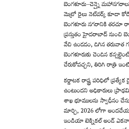
బెంగళూరు–చెన్నై మహానగరాలను 
మెట్రో రైలు నెట్‌వర్క్‌ కూడ
బెంగళూరు నగరానికి తరచూ రాక
ప్రస్తుతం హైదరాబాద్ నుంచి 
వేచి ఉండడం, దిగిన తరువాత 
బెంగళూరుకు చెందిన కన్సల్టెంట
చేరుకోవచ్చని, తిరిగి రాత్రి 
కర్ణాటక రాష్ట్ర పరిధిలో ప్రత్య
ఉంటుందని అధికారులు ప్రాథమిక
శాఖ భూములను స్వాధీనం చేసుకోవ
మార్చి, 2026 లోగా అందచేయాల్సి
ఇండియా టెక్నికల్ అండ్ ఎకనామి