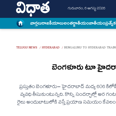
గురువారం, 6 ఆగస్టు 2026
వార్త‌లు
రాజకీయాలు
అంత‌ర్జాతీయం
జాతీయం
ప్రత్యే
TELUGU NEWS
HYDERABAD
BENGALURU TO HYDERABAD TRAIN
/
/
బెంగళూరు టూ హైదరా
ప్రస్తుతం బెంగళూరు– హైదరాబాద్ మధ్య 606 కిలోమ
వ్యవధి తీసుకుంటున్నది. కొన్ని సందర్భాల్లో అర 
రైలు అందుబాటులోకి వస్తే ప్రయాణ సమయం కేవలం