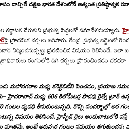
ూపం దాల్చితే దక్షిణ భారత దేశంలోనే అత్యంత ప్రతిష్ఠాత్మక ర
ీవల కర్ణాటక చేరుకుని ప్రభుత్వ పెద్దలతో సమావేశమయ్యారు.
హై
ర్‌
పై ప్రాథమిక చర్చలు జరిపారు. కేంద్ర ప్రభుత్వ బడ్జెట్‌లో ర
డార్ నిర్మించనున్నట్టు ప్రకటించిన విషయం తెలిసిందే. ఇలా బడ్జ
న్నతాధికారులు రంగంలోకి దిగి చర్చలు ప్రారంభించడం చకచకా
్యం రెండు మహానగరాల మధ్య కనెక్టివిటీని పెంచడం, ప్రయాణ 
ు– హైదరాబాద్ మధ్య 606 కిలోమీటర్ల పొడవు రైల్వే ట్రాక్ ఉన్
టల వ్యవధి తీసుకుంటున్నది. కొన్ని సందర్భాల్లో అర గం
్న విషయం తెలిసిందే. హైస్పీడ్ రైలు అందుబాటులోకి వస్త
 మాత్రమే. అంటే ఆరున్నర గంటల సమయం తగ్గుతుందన్న 