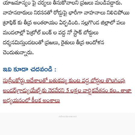
యాజమాన్యం పై చర్యలు తీసుకోవాలని ప్రజలు మండిపడ్డారు.
వాహనదారులు నిరసనతో రోడ్డుపై భారీగా వాహనాలు నిలిచిపోయి
ట్రాఫిక్ కు తీవ్ర అంతరాయం ఏర్పడింది. నల్లగొండ జిల్లాలో పలు
మండలాల్లో పెట్రోల్ బంక్ ల వద్ద నో స్టాక్ బోర్డులు
దర్శనమిస్తుండటంతో ప్రజలు, రైతులు తీవ్ర ఆందోళన
చెందుతున్నారు.
ఇవి కూడా చదవండి :
సుప్రీంకోర్టు ఆదేశాలతో బతుకమ్మ కుంట వద్ద బోర్డుల తొలగింపు
అండర్‌గ్రాడ్యుయేట్స్‌కు నెరవేరని 5 లక్షల వార్షికవేతనం కల.. తాజా
అధ్యయనంలో కీలక అంశాలు