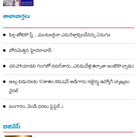
తాజావార్తలు
పిల్ల జోలికొస్తే…మంటలకైనా ఎదురెళ్లాల్సిందేనన్న ఏనుగు!
బోనమెత్తిన హైదరాబాద్
చనిపోయాడని గంగలో వదిలేశారు..ఎనిమిదేళ్ల తర్వాతా ఇంటికొచ్చాడు!
బిల్లు విడుదలకు 10శాతం కమిషన్ అడిగారు: రిటైర్డు ఉద్యోగి వ్యాఖ్యలు
వైరల్
బంగారం, వెండి ధరలు పైపైకే..!
బిజినెస్