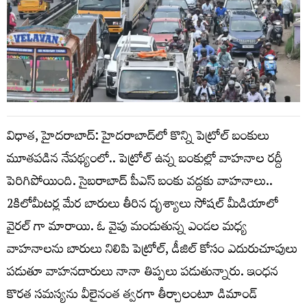
విధాత, హైదరాబాద్: హైదరాబాద్‌లో కొన్ని పెట్రోల్ బంకులు
మూతపడిన నేపథ్యంలో.. పెట్రోల్ ఉన్న బంకుల్లో వాహనాల రద్దీ
పెరిగిపోయింది. సైబరాబాద్ పీఎస్ బంకు వద్దకు వాహనాలు..
2కిలోమీటర్ల మేర బారులు తీరిన దృశ్యాలు సోషల్ మీడియాలో
వైరల్ గా మారాయి. ఓ వైపు మండుతున్న ఎండల మధ్య
వాహనాలను బారులు నిలిపి పెట్రోల్, డీజిల్ కోసం ఎదురుచూపులు
పడుతూ వాహనదారులు నానా తిప్పలు పడుతున్నారు. ఇంధన
కొరత సమస్యను వీలైనంత త్వరగా తీర్చాలంటూ డిమాండ్