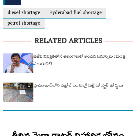
diesel shortage
Hyderabad fuel shortage
petrol shortage
RELATED ARTICLES
బీజేపీ వివక్షతతోనే తెలంగాణలో ఇంధన సమస్యలు : మంత్రి
పొంగులేటి
హైదరాబాద్‌లోని పెట్రోల్ బంకుల్లో మళ్లీ ‘నో స్టాక్’ బోర్డులు
తీరిన మెగా డాటర్ నిహారిక బోనం