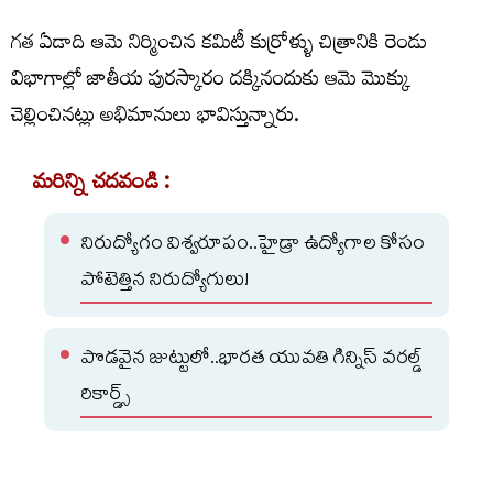
గత ఏడాది ఆమె నిర్మించిన కమిటీ కుర్రోళ్ళు చిత్రానికి రెండు
విభాగాల్లో జాతీయ పురస్కారం దక్కినందుకు ఆమె మొక్కు
చెల్లించినట్లు అభిమానులు భావిస్తున్నారు.
మరిన్ని చదవండి :
నిరుద్యోగం విశ్వరూపం..హైడ్రా ఉద్యోగాల కోసం
పోటెత్తిన నిరుద్యోగులు!
పొడవైన జుట్టులో..భారత యువతి గిన్నిస్ వరల్డ్
రికార్డ్స్