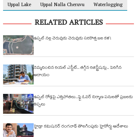
Uppal Lake
Uppal Nalla Cheruvu
Waterlogging
RELATED ARTICLES
ఉప్పల్ నల్ల చెరువుకు చెరువుకు సరికొత్త జల కళ !
నెమ్మదించిన రియల్ ఎస్టేట్.. తగ్గిన రిజిస్ట్రేషన్లు.. పెరిగిన
ఆదాయం
ఉప్పల్ రోడ్లపై ఎత్తిపోతలు..ఫ్లై ఓవర్ నిర్మాణ పనులతో ప్రజలకు
తిప్పలు
హైడ్రా కమిషనర్ రంగనాథ్ తొలగింపుకు హైకోర్టు ఆదేశాలు