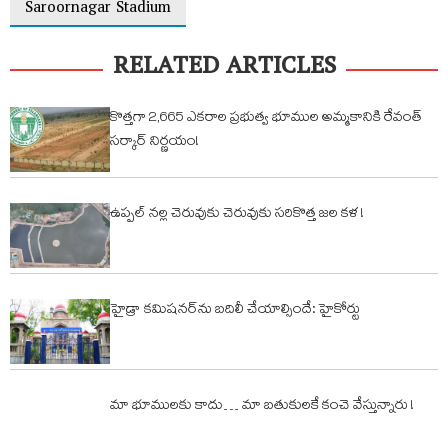
Saroornagar Stadium
RELATED ARTICLES
కొత్తగా 2,665 ఎకరాల ప్రభుత్వ భూముల అమ్మకానికి రేవంత్
సర్కార్ నిర్ణయం!
ఉప్పల్ నల్ల చెరువుకు చెరువుకు సరికొత్త జల కళ !
హైడ్రా కమిషనర్‌ను బదిలీ చేయాల్సిందే: హైకోర్టు
మా భూములకు కాదు… మా బతుకులకే కంచె వేస్తున్నారు !