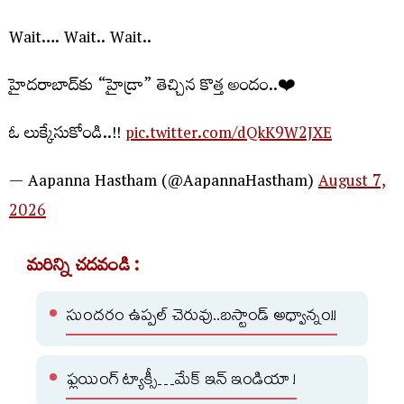
Wait…. Wait.. Wait..
హైదరాబాద్‌కు “హైడ్రా” తెచ్చిన కొత్త అందం..❤️
ఓ లుక్కేసుకోండి..!!
pic.twitter.com/dQkK9W2JXE
— Aapanna Hastham (@AapannaHastham)
August 7,
2026
మరిన్ని చదవండి :
సుందరం ఉప్పల్ చెరువు..బస్టాండ్ అధ్వాన్నం!!
ఫ్లయింగ్ ట్యాక్సీ…మేక్ ఇన్ ఇండియా !