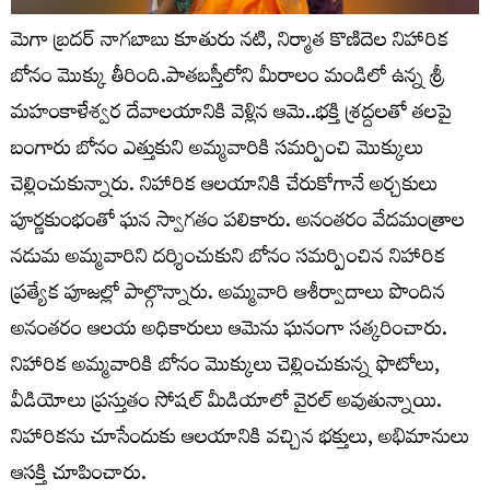
మెగా బ్రదర్ నాగబాబు కూతురు నటి, నిర్మాత కొణిదెల నిహారిక
బోనం మొక్కు తీరింది.పాతబస్తీలోని మీరాలం మండిలో ఉన్న శ్రీ
మహంకాళేశ్వర దేవాలయానికి వెళ్లిన ఆమె..భక్తి శ్రద్దలతో తలపై
బంగారు బోనం ఎత్తుకుని అమ్మవారికి సమర్పించి మొక్కులు
చెల్లించుకున్నారు. నిహారిక ఆలయానికి చేరుకోగానే అర్చకులు
పూర్ణకుంభంతో ఘన స్వాగతం పలికారు. అనంతరం వేదమంత్రాల
నడుమ అమ్మవారిని దర్శించుకుని బోనం సమర్పించిన నిహారిక
ప్రత్యేక పూజల్లో పాల్గొన్నారు. అమ్మవారి ఆశీర్వాదాలు పొందిన
అనంతరం ఆలయ అధికారులు ఆమెను ఘనంగా సత్కరించారు.
నిహారిక అమ్మవారికి బోనం మొక్కులు చెల్లించుకున్న ఫొటోలు,
వీడియోలు ప్రస్తుతం సోషల్ మీడియాలో వైరల్ అవుతున్నాయి.
నిహారికను చూసేందుకు ఆలయానికి వచ్చిన భక్తులు, అభిమానులు
ఆసక్తి చూపించారు.