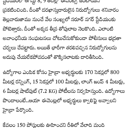
స్టేడియంలో ఆగస్టు 8, 9 తేదీల్లో ఈవెంట్స్ ఉంటాయని
ప్రకటించింది. దీంతో దరఖాస్తుదారులైన నిరుద్యోగులు శనివారం
తెల్లవారుజాము నుంచే వేల సంఖ్యలో సరూర్ నగర్ స్టేడియంకు
పోటెత్తారు. దీంతో అక్కడ తీవ్ర తోపులాట నెలకొంది. ఎలాంటి
అవాంఛనీయ సంఘటనలు చోటుచేసుకోకుండా పోలీసులు భద్రతా
చర్యలు చేపట్టారు. అయితే భారీగా తరలివచ్చిన నిరుద్యోగులను
అదుపు చేయలేకపోవడంతో తొక్కిసలాటకు దారితీసింది.
ఉద్యోగాల ఎంపిక కోసం హైడ్రా అభ్యర్థులకు 170 సెకన్లలో 800
మీటర్ల రన్నింగ్, 15 సెకన్లలో 100 మీటర్లు, లాంగ్ జంప్ 4 మీటర్లు,
6 మీటర్ల షాట్‌పుట్ (7.2 KG) పోటీలను నిర్వహిస్తుంది. ఉద్యోగాలు
పొందాలంటే..ఆయా ఈవెంట్లలో అభ్యర్థులు క్వాలిఫై అవ్వాలని
హైడ్రా పేర్కొంది.
కేవలం 150 పోస్టులకు ఊహించని రీతిలో వేలాది మంది