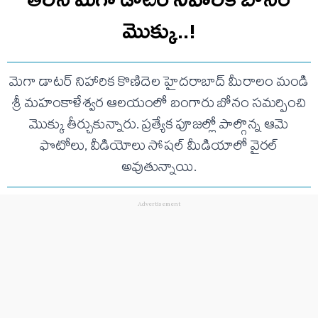
మొక్కు..!
మెగా డాటర్ నిహారిక కొణిదెల హైదరాబాద్ మీరాలం మండి
శ్రీ మహంకాళేశ్వర ఆలయంలో బంగారు బోనం సమర్పించి
మొక్కు తీర్చుకున్నారు. ప్రత్యేక పూజల్లో పాల్గొన్న ఆమె
ఫొటోలు, వీడియోలు సోషల్ మీడియాలో వైరల్
అవుతున్నాయి.