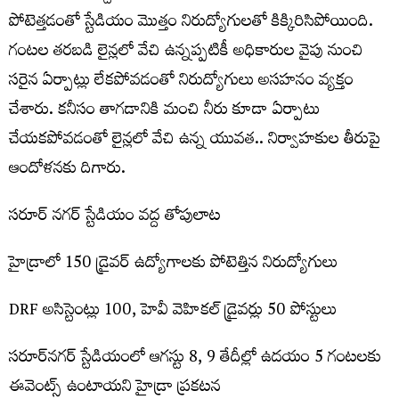
పోటెత్తడంతో స్టేడియం మొత్తం నిరుద్యోగులతో కిక్కిరిసిపోయింది.
గంటల తరబడి లైన్లలో వేచి ఉన్నప్పటికీ అధికారుల వైపు నుంచి
సరైన ఏర్పాట్లు లేకపోవడంతో నిరుద్యోగులు అసహనం వ్యక్తం
చేశారు. కనీసం తాగడానికి మంచి నీరు కూడా ఏర్పాటు
చేయకపోవడంతో లైన్లలో వేచి ఉన్న యువత.. నిర్వాహకుల తీరుపై
ఆందోళనకు దిగారు.
సరూర్ నగర్ స్టేడియం వద్ద తోపులాట
హైడ్రాలో 150 డ్రైవర్ ఉద్యోగాలకు పోటెత్తిన నిరుద్యోగులు
DRF అసిస్టెంట్లు 100, హెవీ వెహికల్ డ్రైవర్లు 50 పోస్టులు
సరూర్‌నగర్ స్టేడియంలో ఆగస్టు 8, 9 తేదీల్లో ఉదయం 5 గంటలకు
ఈవెంట్స్ ఉంటాయని హైడ్రా ప్రకటన