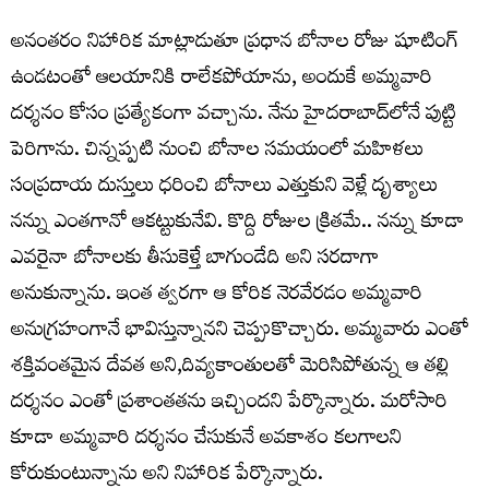
అనంతరం నిహారిక మాట్లాడుతూ ప్రధాన బోనాల రోజు షూటింగ్
ఉండటంతో ఆలయానికి రాలేకపోయాను, అందుకే అమ్మవారి
దర్శనం కోసం ప్రత్యేకంగా వచ్చాను. నేను హైదరాబాద్‌లోనే పుట్టి
పెరిగాను. చిన్నప్పటి నుంచి బోనాల సమయంలో మహిళలు
సంప్రదాయ దుస్తులు ధరించి బోనాలు ఎత్తుకుని వెళ్లే దృశ్యాలు
నన్ను ఎంతగానో ఆకట్టుకునేవి. కొద్ది రోజుల క్రితమే.. నన్ను కూడా
ఎవరైనా బోనాలకు తీసుకెళ్తే బాగుండేది అని సరదాగా
అనుకున్నాను. ఇంత త్వరగా ఆ కోరిక నెరవేరడం అమ్మవారి
అనుగ్రహంగానే భావిస్తున్నానని చెప్పుకొచ్చారు. అమ్మవారు ఎంతో
శక్తివంతమైన దేవత అని,దివ్యకాంతులతో మెరిసిపోతున్న ఆ తల్లి
దర్శనం ఎంతో ప్రశాంతతను ఇచ్చిందని పేర్కొన్నారు. మరోసారి
కూడా అమ్మవారి దర్శనం చేసుకునే అవకాశం కలగాలని
కోరుకుంటున్నాను అని నిహారిక పేర్కొన్నారు.