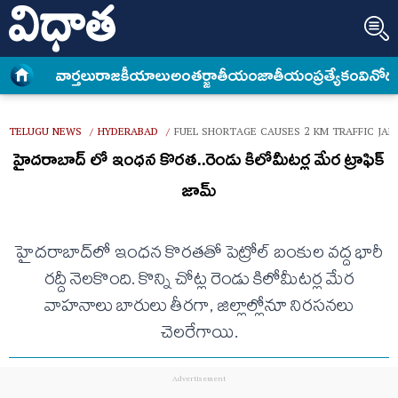
వార్త‌లు
రాజకీయాలు
అంత‌ర్జాతీయం
జాతీయం
ప్రత్యేకం
వినోద
TELUGU NEWS
HYDERABAD
FUEL SHORTAGE CAUSES 2 KM TRAFFIC JAM
/
/
హైదరాబాద్ లో ఇంధన కొరత..రెండు కిలోమీటర్ల మేర ట్రాఫిక్
జామ్
హైదరాబాద్‌లో ఇంధన కొరతతో పెట్రోల్ బంకుల వద్ద భారీ
రద్దీ నెలకొంది. కొన్ని చోట్ల రెండు కిలోమీటర్ల మేర
వాహనాలు బారులు తీరగా, జిల్లాల్లోనూ నిరసనలు
చెలరేగాయి.