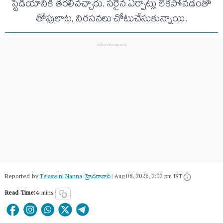
స్టేడియానికి తరలివచ్చారు. సరైన ఏర్పాట్లు లేకపోవడంతో
తోపులాట, నిరసనలు చోటుచేసుకున్నాయి.
Reported by:
Tejaswini Nanna
|
హైదరాబాద్​
|
Aug 08, 2026, 2:02 pm IST
Read Time:
4 mins