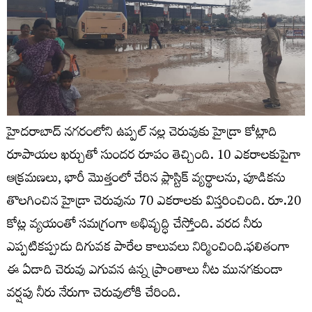
హైదరాబాద్ నగరంలోని ఉప్పల్ నల్ల చెరువుకు హైడ్రా కోట్లాది
రూపాయల ఖర్చుతో సుందర రూపం తెచ్చింది. 10 ఎకరాలకుపైగా
ఆక్రమణలు, భారీ మొత్తంలో చేరిన ప్లాస్టిక్‌ వ్యర్థాలను, పూడికను
తొలగించిన హైడ్రా చెరువును 70 ఎకరాలకు విస్తరించింది. రూ.20
కోట్ల వ్యయంతో సమగ్రంగా అభివృద్ధి చేస్తోంది. వరద నీరు
ఎప్పటికప్పుడు దిగువక పారేల కాలువలు నిర్మించింది.ఫలితంగా
ఈ ఏడాది చెరువు ఎగువన ఉన్న ప్రాంతాలు నీట మునగకుండా
వర్షపు నీరు నేరుగా చెరువులోకి చేరింది.