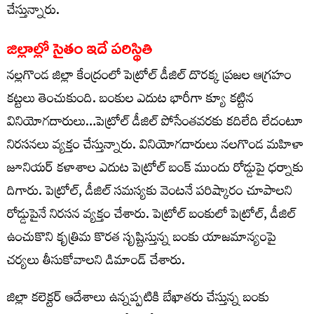
చేస్తున్నారు.
జిల్లాల్లో సైతం ఇదే పరిస్థితి
నల్లగొండ జిల్లా కేంద్రంలో పెట్రోల్ డీజిల్ దొరక్క ప్రజల ఆగ్రహం
కట్టలు తెంచుకుంది. బంకుల ఎదుట భారీగా క్యూ కట్టిన
వినియోగదారులు…పెట్రోల్ డీజిల్ పోసేంతవరకు కదిలేది లేదంటూ
నిరసనలు వ్యక్తం చేస్తున్నారు. వినియోగదారులు నలగొండ మహిళా
జూనియర్ కళాశాల ఎదుట పెట్రోల్ బంక్ ముందు రోడ్డుపై ధర్నాకు
దిగారు. పెట్రోల్, డీజిల్ సమస్యకు వెంటనే పరిష్కారం చూపాలని
రోడ్డుపైనే నిరసన వ్యక్తం చేశారు. పెట్రోల్ బంకులో పెట్రోల్, డీజిల్
ఉంచుకొని కృత్రిమ కొరత సృష్టిస్తున్న బంకు యాజమాన్యంపై
చర్యలు తీసుకోవాలని డిమాండ్ చేశారు.
జిల్లా కలెక్టర్ ఆదేశాలు ఉన్నప్పటికి బేఖాతరు చేస్తున్న బంకు