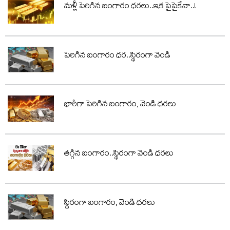
మళ్లీ పెరిగిన బంగారం ధరలు..ఇక పైపైకేనా..!
పెరిగిన బంగారం ధర..స్థిరంగా వెండి
భారీగా పెరిగిన బంగారం, వెండి ధరలు
తగ్గిన బంగారం..స్థిరంగా వెండి ధరలు
స్థిరంగా బంగారం, వెండి ధరలు