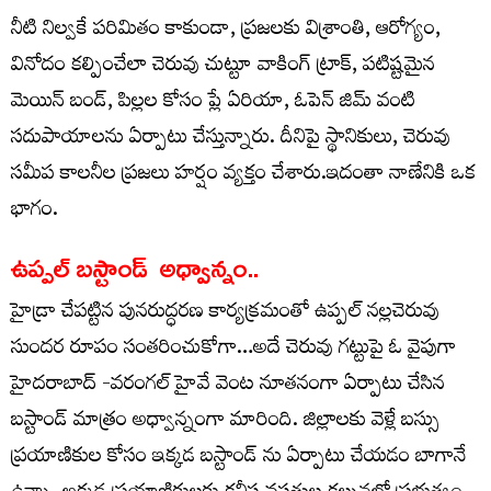
నీటి నిల్వకే పరిమితం కాకుండా, ప్రజలకు విశ్రాంతి, ఆరోగ్యం,
వినోదం కల్పించేలా చెరువు చుట్టూ వాకింగ్‌ ట్రాక్, పటిష్టమైన
మెయిన్‌ బండ్, పిల్లల కోసం ప్లే ఏరియా, ఓపెన్‌ జిమ్‌ వంటి
సదుపాయాలను ఏర్పాటు చేస్తున్నారు. దీనిపై స్థానికులు, చెరువు
సమీప కాలనీల ప్రజలు హర్షం వ్యక్తం చేశారు.ఇదంతా నాణేనికి ఒక
భాగం.
ఉప్పల్ బస్టాండ్ అధ్వాన్నం..
హైడ్రా చేపట్టిన పునరుద్ధరణ కార్యక్రమంతో ఉప్పల్ నల్లచెరువు
సుందర రూపం సంతరించుకోగా…అదే చెరువు గట్టుపై ఓ వైపుగా
హైదరాబాద్ -వరంగల్ హైవే వెంట నూతనంగా ఏర్పాటు చేసిన
బస్టాండ్ మాత్రం అధ్వాన్నంగా మారింది. జిల్లాలకు వెళ్లే బస్సు
ప్రయాణికుల కోసం ఇక్కడ బస్టాండ్ ను ఏర్పాటు చేయడం బాగానే