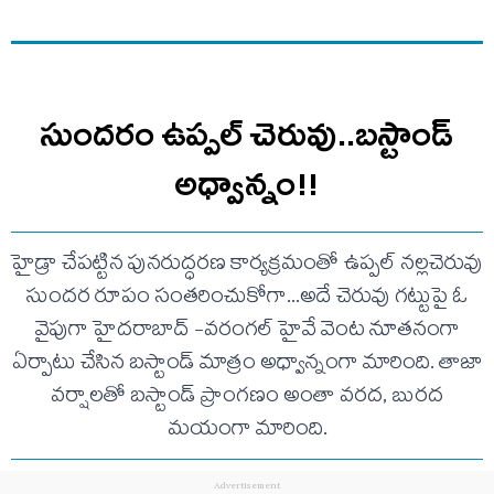
సుందరం ఉప్పల్ చెరువు..బస్టాండ్
అధ్వాన్నం!!
హైడ్రా చేపట్టిన పునరుద్ధరణ కార్యక్రమంతో ఉప్పల్ నల్లచెరువు
సుందర రూపం సంతరించుకోగా...అదే చెరువు గట్టుపై ఓ
వైపుగా హైదరాబాద్ -వరంగల్ హైవే వెంట నూతనంగా
ఏర్పాటు చేసిన బస్టాండ్ మాత్రం అధ్వాన్నంగా మారింది. తాజా
వర్షాలతో బస్టాండ్ ప్రాంగణం అంతా వరద, బురద
మయంగా మారింది.