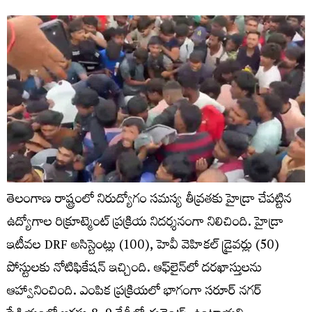
తెలంగాణ రాష్ట్రంలో నిరుద్యోగం సమస్య తీవ్రతకు హైడ్రా చేపట్టిన
ఉద్యోగాల రిక్రూట్మెంట్ ప్రక్రియ నిదర్శనంగా నిలిచింది. హైడ్రా
ఇటీవల DRF అసిస్టెంట్లు (100), హెవీ వెహికల్ డ్రైవర్లు (50)
పోస్టులకు నోటిఫికేషన్ ఇచ్చింది. ఆఫ్‌లైన్‌లో దరఖాస్తులను
ఆహ్వానించింది. ఎంపిక ప్రక్రియలో భాగంగా సరూర్ నగర్