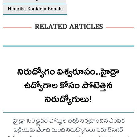
Niharika Konidela Bonalu
RELATED ARTICLES
నిరుద్యోగం విశ్వరూపం..హైడ్రా
ఉద్యోగాల కోసం పోటెత్తిన
నిరుద్యోగులు!
హైడ్రా 150 డ్రైవర్ పోస్టుల భర్తీకి నిర్వహించిన ఎంపిక
ప్రక్రియకు వేలాది మంది నిరుద్యోగులు సరూర్‌నగర్