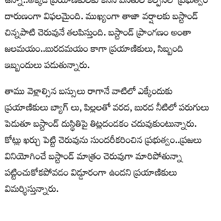
ఉన్నా..అక్కడ ప్రయాణికులకు కనీస వసతుల కల్పనలో ప్రభుత్వం
దారుణంగా విఫలమైంది. ముఖ్యంగా తాజా వర్షాలకు బస్టాండ్
చిన్నపాటి చెరువునే తలపిస్తుంది. బస్టాండ్ ప్రాంగణం అంతా
జలమయం..బురదమయం కాగా ప్రయాణికులు, సిబ్బంది
ఇబ్బందులు పడుతున్నారు.
తాము వెళ్లాల్సిన బస్సులు రాగానే వాటిలో ఎక్కేందుకు
ప్రయాణికులు బ్యాగ్ లు, పిల్లలతో వరద, బురద నీటిలో పరుగులు
పెడుతూ బస్టాండ్ దుస్థితిపై తిట్లదండకం చదువుకుంటున్నారు.
కోట్లు ఖర్చు పెట్టి చెరువును సుందరీకరించిన ప్రభుత్వం..ప్రజలు
వినియోగించే బస్టాండ్ మాత్రం చెరువుగా మారిపోతున్నా
పట్టించుకోకపోవడం విడ్డూరంగా ఉందని ప్రయాణికులు
విమర్శిస్తున్నారు.