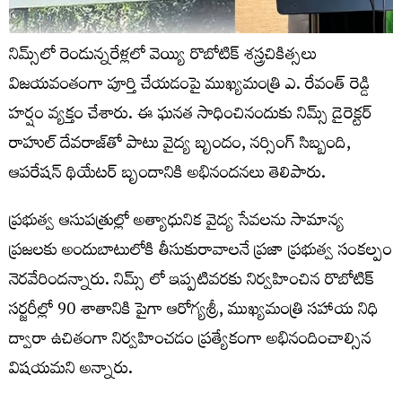
నిమ్స్‌లో రెండున్నరేళ్లలో వెయ్యి రొబోటిక్ శస్త్రచికిత్సలు
విజయవంతంగా పూర్తి చేయడంపై ముఖ్యమంత్రి ఎ. రేవంత్ రెడ్డి
హర్షం వ్యక్తం చేశారు. ఈ ఘనత సాధించినందుకు నిమ్స్​ డైరెక్టర్​
రాహుల్​ దేవరాజ్​తో పాటు వైద్య బృందం, నర్సింగ్ సిబ్బంది,
ఆపరేషన్ థియేటర్ బృందానికి అభినందనలు తెలిపారు.
ప్రభుత్వ ఆసుపత్రుల్లో అత్యాధునిక వైద్య సేవలను సామాన్య
ప్రజలకు అందుబాటులోకి తీసుకురావాలనే ప్రజా ప్రభుత్వ సంకల్పం
నెరవేరిందన్నారు. నిమ్స్​ లో ఇప్పటివరకు నిర్వహించిన రొబోటిక్
సర్జరీల్లో 90 శాతానికి పైగా ఆరోగ్యశ్రీ, ముఖ్యమంత్రి సహాయ నిధి
ద్వారా ఉచితంగా నిర్వహించడం ప్రత్యేకంగా అభినందించాల్సిన
విషయమని అన్నారు.