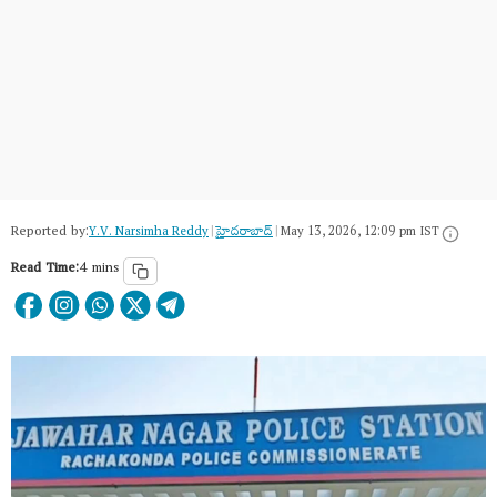
Reported by:
Y.V. Narsimha Reddy
|
హైదరాబాద్​
|
May 13, 2026, 12:09 pm IST
Read Time:
4 mins