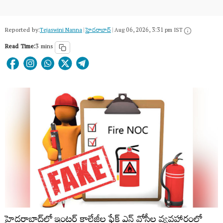
Reported by:
Tejaswini Nanna
|
హైదరాబాద్​
|
Aug 06, 2026, 3:31 pm IST
Read Time:
3 mins
హైదరాబాద్‍లో ఇంటర్ కాలేజీల ఫేక్ ఎన్ వోసీల వ్యవహారంలో