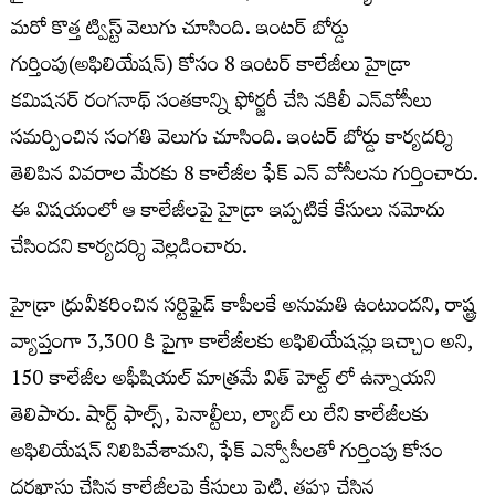
మరో కొత్త ట్విస్ట్ వెలుగు చూసింది. ఇంటర్ బోర్డు
గుర్తింపు(అఫిలియేషన్) కోసం 8 ఇంటర్ కాలేజీలు హైడ్రా
కమిషనర్ రంగనాథ్ సంతకాన్ని ఫోర్జరీ చేసి నకిలీ ఎన్‍వోసీలు
సమర్పించిన సంగతి వెలుగు చూసింది. ఇంటర్ బోర్డు కార్యదర్శి
తెలిపిన వివరాల మేరకు 8 కాలేజీల ఫేక్ ఎన్ వోసీలను గుర్తించారు.
ఈ విషయంలో ఆ కాలేజీలపై హైడ్రా ఇప్పటికే కేసులు నమోదు
చేసిందని కార్యదర్శి వెల్లడించారు.
హైడ్రా ధ్రువీకరించిన సర్టిఫైడ్ కాపీలకే అనుమతి ఉంటుందని, రాష్ట్ర
వ్యాప్తంగా 3,300 కి పైగా కాలేజీలకు అఫిలియేషన్లు ఇచ్చాం అని,
150 కాలేజీల అఫీషియల్ మాత్రమే విత్ హెల్ట్ లో ఉన్నాయని
తెలిపారు. షార్ట్ ఫాల్స్, పెనాల్టీలు, ల్యాబ్ లు లేని కాలేజీలకు
అఫిలియేషన్ నిలిపివేశామని, ఫేక్ ఎన్వోసీలతో గుర్తింపు కోసం
దరఖాస్తు చేసిన కాలేజీలపై కేసులు పెట్టి, తప్పు చేసిన