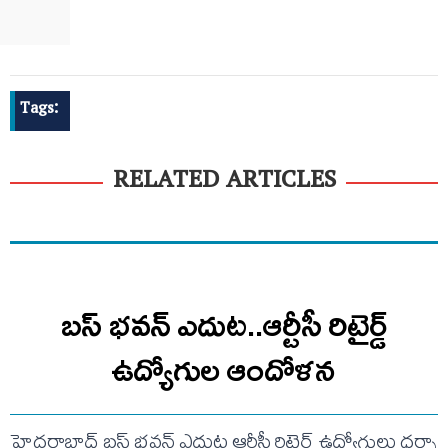
Tags:
RELATED ARTICLES
బస్ భవన్ ఎదుట..ఆర్టీసీ రిటైర్డ్
ఉద్యోగుల ఆందోళన
హైదరాబాద్ బస్ భవన్ ఎదుట ఆర్టీసీ రిటైర్డ్ ఉద్యోగులు ధర్నా