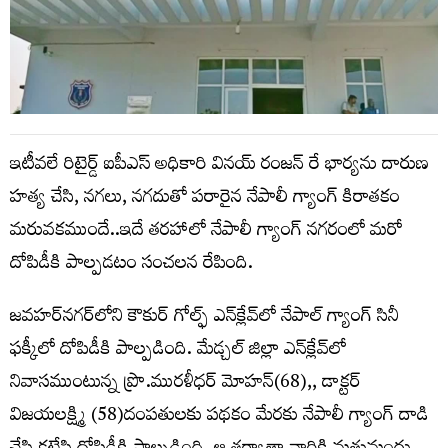
ఇటీవలే రిటైర్డ్ ఐపీఎస్ అధికారి వినయ్ రంజన్ రే భార్యను దారుణ
హత్య చేసి, నగలు, నగదుతో పరారైన నేపాలీ గ్యాంగ్ కిరాతకం
మరువకముందే..ఇదే తరహాలో నేపాలీ గ్యాంగ్ నగరంలో మరో
దోపిడీకి పాల్పడటం సంచలన రేపింది.
జవహర్‌నగర్‌లోని కౌకుర్ గోల్ఫ్ ఎన్‌క్లేవ్‌లో నేపాల్ గ్యాంగ్ సినీ
ఫక్కీలో దోపిడీకి పాల్పడింది. మేడ్చల్ జిల్లా ఎన్‌క్లేవ్‌లో
నివాసముంటున్న ప్రొ.మురళీధర్ మోహన్(68),, డాక్టర్
విజయలక్ష్మి (58)దంపతులకు పథకం మేరకు నేపాలీ గ్యాంగ్ దాడి