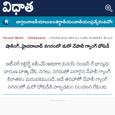
వార్త‌లు
రాజకీయాలు
అంత‌ర్జాతీయం
జాతీయం
ప్రత్యేకం
వినోద
TELUGU NEWS
HYDERABAD
HYDERABAD NEPALI GANG ROBBERY IN JAW
/
/
షాకింగ్..హైదరాబాద్ నగరంలో మరో నేపాలీ గ్యాంగ్ దోపిడీ
ఇటీవలే రిటైర్డ్ ఐపీఎస్ అధికారి వినయ్ రంజన్ రే భార్యను
దారుణ హత్య చేసి, నగలు, నగదుతో పరారైన నేపాలీ గ్యాంగ్
కిరాతకం మరువకముందే..ఇదే తరహాలో నేపాలీ గ్యాంగ్
నగరంలో మరో దోపిడీకి పాల్పడటం సంచలన రేపింది.