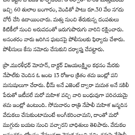
చేసి కట్టేసి దోపిడీకి పాల్పడింది. ఆ తర్వాతా వారికి మత్తుమందు
ఇచ్చి 60 తులాల బంగారం, వెండితో పాటు రూ.30 వేల నగదు
చోరీ చేసి ఉడాయించారు. మత్తు నుంచి తేరుకున్న దంపతులు
కిటికీలో నుంచి అరువడంతో ఇరుగుపొరుగు వారిని రక్షించారు.
అనంతరం వారు జరిగిన ఘటనపై పోలీసులకు ఫిర్యాదు చేశారు.
పోలీసులు కేసు నమోదు చేసుకుని దర్యాప్తు చేపట్టారు.
ప్రొ.మురళీధర్ మోహన్, డాక్టర్ విజయలక్ష్మిల కథనం మేరకు
నేపాల్‌కు చెందిన ఓ జంట 13 రోజుల క్రితం తమ ఇంట్లో పని
మనుషులుగా చేరారు. భీమ్ అనే ఎజెంట్ ద్వారా మమత అనే నకిలీ
పేరుతో ఇటీవలే మరో మహిళ వచ్చి వారి బంధువుగా పరిచయమై
తమ ఇంట్లో ఉంటుంది. సోమవారం రాత్రి నేపాలీ మహిళ జన్మదిన
వేడుకలు చేసుకుంటామంటే అంగీకరించామని, దాంతో మరో
ముగ్గురు బయట నుంచి వచ్చారని బాధితులు తెలిపారు. వేడుకల