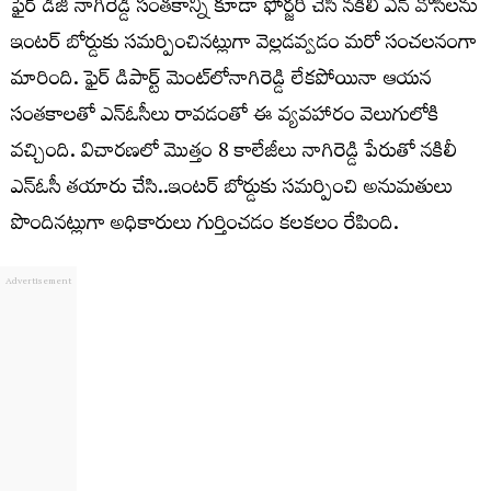
ఫైర్ డీజీ నాగిరెడ్డి సంతకాన్ని కూడా ఫోర్జరీ చేసి నకిలీ ఎన్ వోసీలను
ఇంటర్ బోర్డుకు సమర్పించినట్లుగా వెల్లడవ్వడం మరో సంచలనంగా
మారింది. ఫైర్ డిపార్ట్ మెంట్‍లోనాగిరెడ్డి లేకపోయినా ఆయన
సంతకాలతో ఎన్‍ఓసీలు రావడంతో ఈ వ్యవహారం వెలుగులోకి
వచ్చింది. విచారణలో మొత్తం 8 కాలేజీలు నాగిరెడ్డి పేరుతో నకిలీ
ఎన్ఓసీ తయారు చేసి..ఇంటర్ బోర్డుకు సమర్పించి అనుమతులు
పొందినట్లుగా అధికారులు గుర్తించడం కలకలం రేపింది.