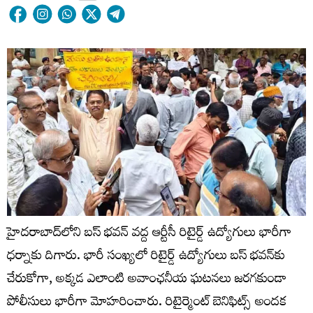
హైదరాబాద్‌లోని బస్ భవన్ వద్ద ఆర్టీసీ రిటైర్డ్ ఉద్యోగులు భారీగా
ధర్నాకు దిగారు. భారీ సంఖ్యలో రిటైర్డ్ ఉద్యోగులు బస్ భవన్‌కు
చేరుకోగా, అక్కడ ఎలాంటి అవాంఛనీయ ఘటనలు జరగకుండా
పోలీసులు భారీగా మోహరించారు. రిటైర్మెంట్ బెనిఫిట్స్ అందక