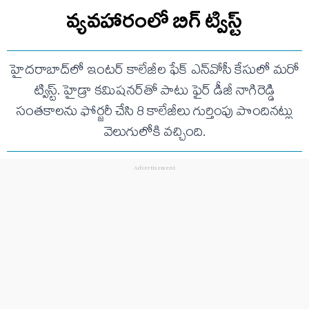
వ్యవహారంలో బిగ్ ట్విస్ట్
హైదరాబాద్‌లో ఇంటర్ కాలేజీల ఫేక్ ఎన్‌వోసీ కేసులో మరో
ట్విస్ట్. హైడ్రా కమిషనర్‌తో పాటు ఫైర్ డీజీ నాగిరెడ్డి
సంతకాలను ఫోర్జరీ చేసి 8 కాలేజీలు గుర్తింపు పొందినట్లు
వెలుగులోకి వచ్చింది.