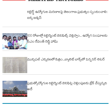
RELATED ARTICLES
రిటైర్డ్ ఉద్యోగుల మరణాలపై తెలంగాణ ప్రభుత్వం స్పందించాలి:
బక్క జడ్సన్
100 రోజుల్లో రిటైర్మెంట్ బెనిఫిట్స్ చెల్లిస్తాం.. ఉద్యోగ సంఘాలకు
సీఎం రేవంత్ రెడ్డి హామీ
మున్సిపల్ ఎన్నికలలో సిత్రం..బ్యాలెట్ బాక్స్‌లో పెన్షనర్ లెటర్
ప్రభుత్వోద్యోగుల రిటైర్మెంట్‌ బెనిఫిట్ల చెల్లింపులకు బ్రేక్ వేస్తున్నది
అదే