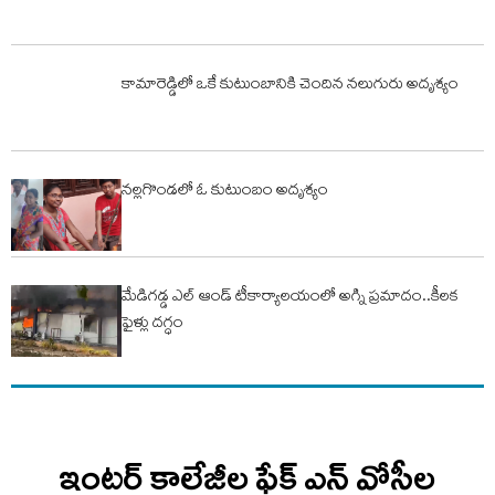
కామారెడ్డిలో ఒకే కుటుంబానికి చెందిన నలుగురు అదృశ్యం
న‌ల్ల‌గొండ‌లో ఓ కుటుంబం అదృశ్యం
మేడిగడ్డ ఎల్ ఆండ్ టీకార్యాలయంలో అగ్ని ప్రమాదం..కీలక
ఫైళ్లు దగ్ధం
ఇంటర్ కాలేజీల ఫేక్ ఎన్ వోసీల