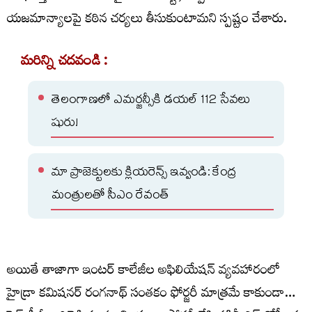
యజమాన్యాలపై కఠిన చర్యలు తీసుకుంటామని స్పష్టం చేశారు.
మరిన్ని చదవండి :
తెలంగాణలో ఎమర్జన్సీకి డయల్ 112 సేవలు
షురు!
మా ప్రాజెక్టులకు క్లియరెన్స్ ఇవ్వండి: కేంద్ర
మంత్రులతో సీఎం రేవంత్
అయితే తాజాగా ఇంటర్ కాలేజీల అఫిలియేషన్ వ్యవహారంలో
హైడ్రా కమిషనర్ రంగనాథ్ సంతకం ఫోర్జరీ మాత్రమే కాకుండా…