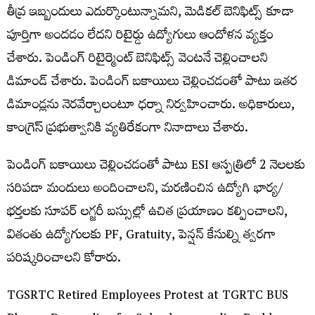
తీవ్ర ఇబ్బందులు ఎదుర్కొంటున్నామని, మెడికల్ బెనిఫిట్స్ కూడా
పూర్తిగా అందడం లేదని రిటైర్డు ఉద్యోగులు ఆందోళన వ్యక్తం
చేశారు. పెండింగ్ రిటైర్మెంట్ బెనిఫిట్స్ వెంటనే చెల్లించాలని
డిమాండ్ చేశారు. పెండింగ్ బకాయిలు చెల్లించడంతో పాటు ఇతర
డిమాండ్లను నెరవేర్చాలంటూ ధర్నా నిర్వహించారు. అధికారులు,
కాంగ్రెస్ ప్రభుత్వానికి వ్యతిరేకంగా నినాదాలు చేశారు.
పెండింగ్ బకాయిలు చెల్లించడంతో పాటు ESI ఆస్పత్రిలో 2 నెలలకు
సరిపడా మందులు అందించాలని, మరణించిన ఉద్యోగి భార్య/
భర్తలకు సూపర్ లగ్జరీ బస్సుల్లో ఉచిత ప్రయాణం కల్పించాలని,
వితంతు ఉద్యోగులకు PF, Gratuity, పెన్షన్ కేసుల్ని త్వరగా
పరిష్కరించాలని కోరారు.
TGSRTC Retired Employees Protest at TGRTC BUS