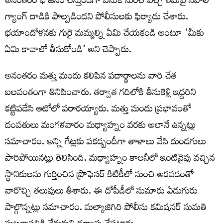
అనంతరం భోజనం చేస్తుండగా వెనుక నుంచి వచ్చి తమపై నేపాలీ
గ్యాంగ్ దాడికి పాల్పడిందని పోలీసులకు ఫిర్యాదు చేశారు.
భయాందోళనకు గురై మమ్మల్ని ఏమి చేయకండి అంటూ ‘మీకు
ఏమి కావాలో తీసుకోండి’ అని చెప్పారు.
అనంతరం మత్తు మందు కలిపిన పదార్థాలను వారి చేత
బలవంతంగా తినిపించారు. తర్వాత గదిలోకి తీసుకెళ్లి ఇద్దరిని
కట్టిపడేసి ఆటోలో పరారయ్యారు. మత్తు మందు ప్రభావంతో
దంపతులు మంగళవారం మధ్యాహ్నం వరకు అలానే ఉన్నట్లు
సమాచారం. అన్ని గేట్లకు పకడ్బందీగా తాళాలు వేసి దుండగులు
పారిపోయినట్లు తెలిసింది. మధ్యాహ్నం కాలనీలో ఇంటివైపు వచ్చిన
స్థానికులను గుర్తించిన ప్రొఫెసర్‌ కిటికీలో నుంచి అరవడంతో
వారొచ్చి తలుపులు తీశారు. ఈ దోపీడీలో సుమారు ఏడుగురు
పాల్గొన్నట్లు సమాచారం. మల్కాజిగిరి పోలీసు కమిషనర్ సుమతి