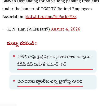
Bhavan Demanding for Solve long pending Problems
under the banner of TGSRTC Retired Employees
Association
pic.twitter.com/YePocbFYBs
— K. N. Hari (@KNHari9)
August 4, 2026
మరిన్ని చదవండి :
హరీశ్ రావు క్షుద్ర పూజలపై ఆధారాలు ఉన్నాయి :
పీసీసీ చీఫ్ మహేశ్ కుమార్ గౌడ్
ఉదయనిధి స్టాలిన్‌కు చెన్నై హైకోర్టు ఊరట