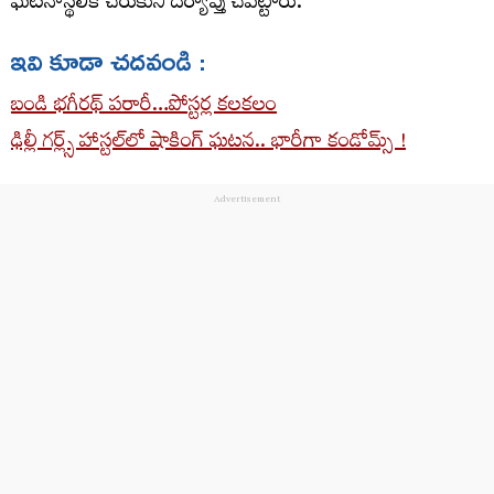
ఘటనాస్థలికి చేరుకుని దర్యాప్తు చేపట్టారు.
ఇవి కూడా చదవండి :
బండి భగీరథ్ పరారీ…పోస్టర్ల కలకలం
ఢిల్లీ గర్ల్స్ హాస్టల్‌లో షాకింగ్ ఘటన.. భారీగా కండోమ్స్ !