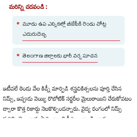
మరిన్ని చదవండి :
మూడు ఉప ఎన్నికల్లో బీజేపీకి రెండు చోట్ల
ఎదురుదెబ్బ
తెలంగాణ జిల్లాలకు భారీ వర్ష సూచన
ఇటీవలే రెండు వేల కిడ్నీ మార్పిడి శస్త్రచికిత్సలను పూర్తి చేసిన
నిమ్స్, ఇప్పుడు వెయ్యి రొబోటిక్ సర్జరీల మైలురాయిని చేరుకోవటం
ద్వారా కొత్త రికార్డు నెలకొల్పిందన్నారు. వైద్య రంగంలో నిమ్స్
మరిన్ని మైలురాళ్లు సాధించాలని సీఎం ఆకాంక్షించారు.