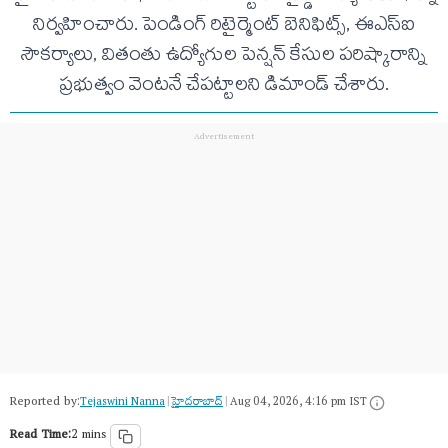
నిర్వహించారు. పెండింగ్ రిటైర్మెంట్ బెనిఫిట్స్, ఈఎస్ఐ
సౌకర్యాలు, వితంతు ఉద్యోగుల పెన్షన్ కేసుల పరిష్కారాన్ని
ప్రభుత్వం వెంటనే చేపట్టాలని డిమాండ్ చేశారు.
Reported by:
Tejaswini Nanna
|
హైదరాబాద్​
|
Aug 04, 2026, 4:16 pm IST
Read Time:
2 mins