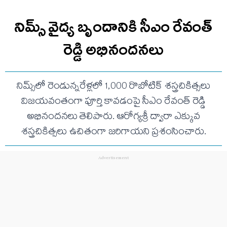
నిమ్స్ వైద్య బృందానికి సీఎం రేవంత్
రెడ్డి అభినందనలు
నిమ్స్‌లో రెండున్నరేళ్లలో 1,000 రొబోటిక్ శస్త్రచికిత్సలు
విజయవంతంగా పూర్తి కావడంపై సీఎం రేవంత్ రెడ్డి
అభినందనలు తెలిపారు. ఆరోగ్యశ్రీ ద్వారా ఎక్కువ
శస్త్రచికిత్సలు ఉచితంగా జరిగాయని ప్రశంసించారు.