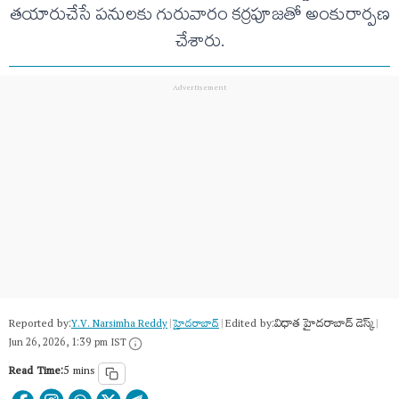
తయారుచేసే పనులకు గురువారం కర్రపూజతో అంకురార్పణ
చేశారు.
Reported by:
Edited by:
విధాత హైదరాబాద్ డెస్క్
Y.V. Narsimha Reddy
|
హైదరాబాద్​
|
|
Jun 26, 2026, 1:39 pm IST
Read Time:
5 mins