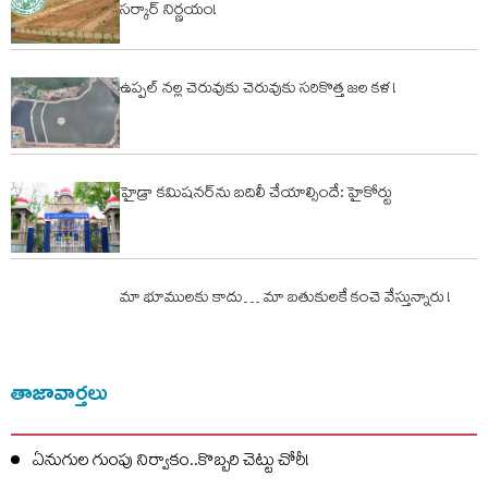
సర్కార్ నిర్ణయం!
ఉప్పల్ నల్ల చెరువుకు చెరువుకు సరికొత్త జల కళ !
హైడ్రా కమిషనర్‌ను బదిలీ చేయాల్సిందే: హైకోర్టు
మా భూములకు కాదు… మా బతుకులకే కంచె వేస్తున్నారు !
తాజావార్తలు
ఏనుగుల గుంపు నిర్వాకం..కొబ్బరి చెట్టు చోరీ!