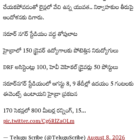
చేయకపోవడంతో లైన్లలో వేచి ఉన్న యువత.. నిర్వాహకుల తీరుపై
ఆందోళనకు దిగారు.
సరూర్ నగర్ స్టేడియం వద్ద తోపులాట
హైడ్రాలో 150 డ్రైవర్ ఉద్యోగాలకు పోటెత్తిన నిరుద్యోగులు
DRF అసిస్టెంట్లు 100, హెవీ వెహికల్ డ్రైవర్లు 50 పోస్టులు
సరూర్‌నగర్ స్టేడియంలో ఆగస్టు 8, 9 తేదీల్లో ఉదయం 5 గంటలకు
ఈవెంట్స్ ఉంటాయని హైడ్రా ప్రకటన
170 సెకన్లలో 800 మీటర్ల రన్నింగ్, 15…
pic.twitter.com/Cg6RlZaOLm
— Telugu Scribe (@TeluguScribe)
August 8, 2026