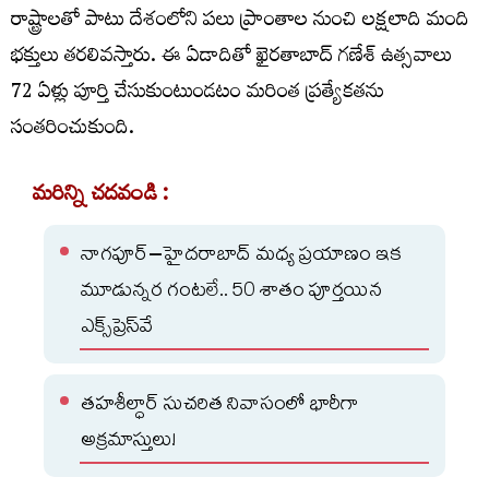
రాష్ట్రాలతో పాటు దేశంలోని పలు ప్రాంతాల నుంచి లక్షలాది మంది
భక్తులు తరలివస్తారు. ఈ ఏడాదితో ఖైరతాబాద్ గణేశ్ ఉత్సవాలు
72 ఏళ్లు పూర్తి చేసుకుంటుండటం మరింత ప్రత్యేకతను
సంతరించుకుంది.
మరిన్ని చదవండి :
నాగపూర్‌–హైదరాబాద్‌ మధ్య ప్రయాణం ఇక
మూడున్నర గంటలే.. 50 శాతం పూర్తయిన
ఎక్స్‌ప్రెస్‌వే
తహశీల్ధార్ సుచరిత నివాసంలో భారీగా
అక్రమాస్తులు!