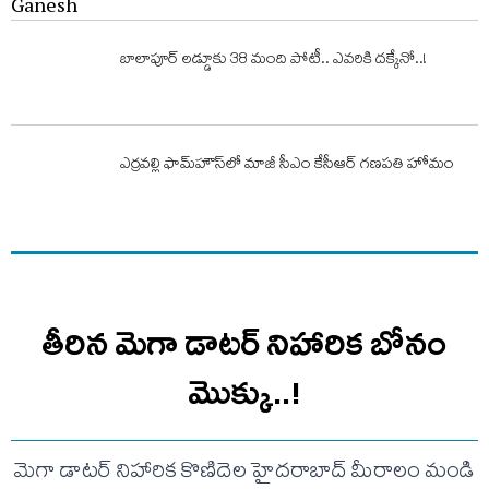
బాలాపూర్ ల‌డ్డూకు 38 మంది పోటీ.. ఎవ‌రికి ద‌క్కేనో..!
ఎర్రవల్లి ఫామ్‌హౌస్‌లో మాజీ సీఎం కేసీఆర్‌ గణపతి హోమం
తీరిన మెగా డాటర్ నిహారిక బోనం
మొక్కు..!
మెగా డాటర్ నిహారిక కొణిదెల హైదరాబాద్ మీరాలం మండి