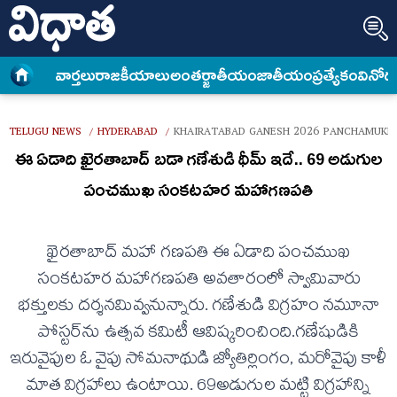
వార్త‌లు
రాజకీయాలు
అంత‌ర్జాతీయం
జాతీయం
ప్రత్యేకం
వినోద
TELUGU NEWS
HYDERABAD
KHAIRATABAD GANESH 2026 PANCHAMUKH
/
/
ఈ ఏడాది ఖైరతాబాద్ బడా గణేశుడి థీమ్ ఇదే.. 69 అడుగుల
పంచముఖ సంకటహర మహాగణపతి
ఖైరతాబాద్ మహా గణపతి ఈ ఏడాది పంచముఖ
సంకటహర మహాగణపతి అవతారంలో స్వామివారు
భక్తులకు దర్శనమివ్వనున్నారు. గణేశుడి విగ్రహం నమూనా
పోస్టర్‌ను ఉత్సవ కమిటీ ఆవిష్కరించింది.గణేషుడికి
ఇరువైపుల ఓ వైపు సోమనాథుడి జ్యోతిర్లింగం, మరోవైపు కాళీ
మాత విగ్రహాలు ఉంటాయి. 69అడుగుల మట్టి విగ్రహాన్ని