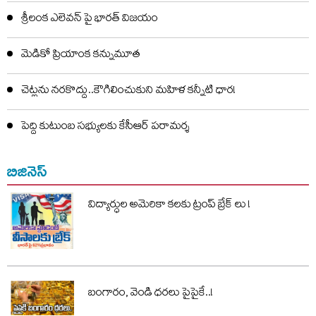
శ్రీలంక ఎలెవన్‌ పై భారత్ విజయం
మెడికో ప్రియాంక కన్నుమూత
చెట్లను నరకొద్దు..కౌగిలించుకుని మహిళ కన్నీటి ధార!
పెద్ది కుటుంబ సభ్యులకు కేసీఆర్ పరామర్శ
బిజినెస్
విద్యార్ధుల అమెరికా కలకు ట్రంప్ బ్రేక్ లు !
బంగారం, వెండి ధరలు పైపైకే..!