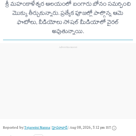
శ్రీ మహంకాళేశ్వర ఆలయంలో బంగారు బోనం సమర్పించి
మొక్కు తీర్చుకున్నారు. ప్రత్యేక పూజల్లో పాల్గొన్న ఆమె
ఫొటోలు, వీడియోలు సోషల్ మీడియాలో వైరల్
అవుతున్నాయి.
Reported by:
Tejaswini Nanna
|
హైదరాబాద్​
|
Aug 08, 2026, 3:12 pm IST