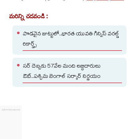
మరిన్ని చదవండి :
పొడవైన జుట్టులో..భారత యువతి గిన్నిస్ వరల్డ్
రికార్డ్స్
సర్ దెబ్బకు 57వేల మంది లబ్ధిదారులు
ఔట్..పశ్చిమ బెంగాల్ సర్కార్ నిర్ణయం