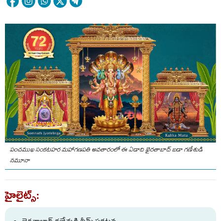
పంచముఖ సంకటహర మహాగణపతి అవతారంలో ఈ ఏడాది ఖైరతాబాద్ బడా గణేశుడి
నమూనా
హైలైట్స్: