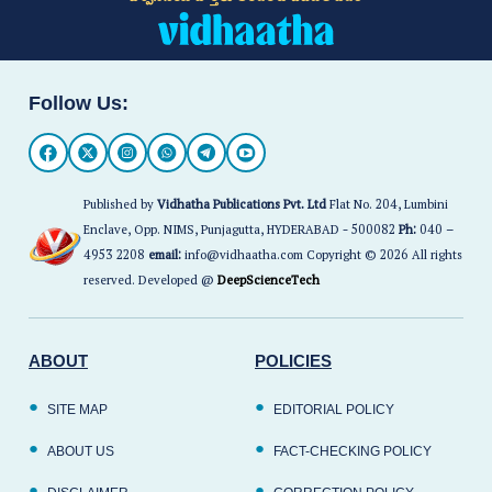
Follow Us:
Published by
Vidhatha Publications Pvt. Ltd
Flat No. 204, Lumbini
Enclave, Opp. NIMS, Punjagutta, HYDERABAD - 500082
Ph:
040 –
4953 2208
email:
info@vidhaatha.com Copyright © 2026 All rights
reserved. Developed @
DeepScienceTech
ABOUT
POLICIES
SITE MAP
EDITORIAL POLICY
ABOUT US
FACT-CHECKING POLICY