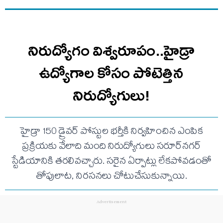
నిరుద్యోగం విశ్వరూపం..హైడ్రా
ఉద్యోగాల కోసం పోటెత్తిన
నిరుద్యోగులు!
హైడ్రా 150 డ్రైవర్ పోస్టుల భర్తీకి నిర్వహించిన ఎంపిక
ప్రక్రియకు వేలాది మంది నిరుద్యోగులు సరూర్‌నగర్
స్టేడియానికి తరలివచ్చారు. సరైన ఏర్పాట్లు లేకపోవడంతో
తోపులాట, నిరసనలు చోటుచేసుకున్నాయి.