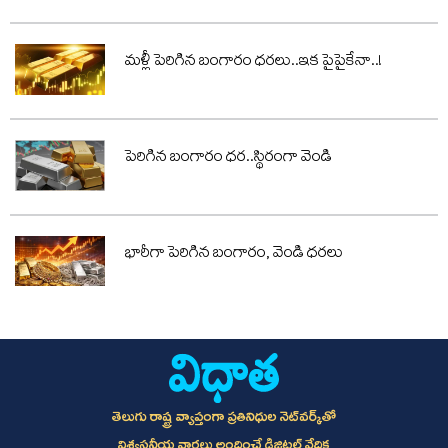
మళ్లీ పెరిగిన బంగారం ధరలు..ఇక పైపైకేనా..!
పెరిగిన బంగారం ధర..స్థిరంగా వెండి
భారీగా పెరిగిన బంగారం, వెండి ధరలు
తెలుగు రాష్ట్ర వ్యాప్తంగా ప్రతినిధుల నెట్‌వర్క్‌తో
విశ్వసనీయ వార్తలు అందించే డిజిటల్ వేదిక