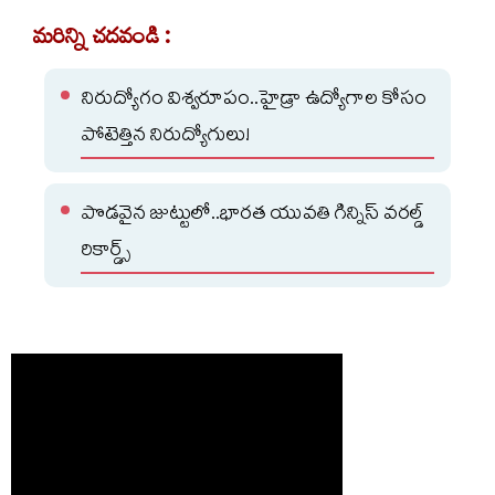
మరిన్ని చదవండి :
నిరుద్యోగం విశ్వరూపం..హైడ్రా ఉద్యోగాల కోసం
పోటెత్తిన నిరుద్యోగులు!
పొడవైన జుట్టులో..భారత యువతి గిన్నిస్ వరల్డ్
రికార్డ్స్