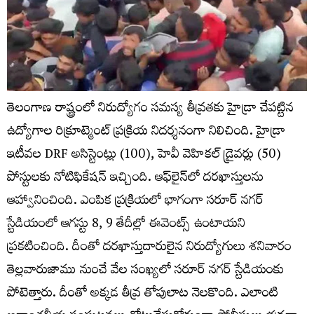
తెలంగాణ రాష్ట్రంలో నిరుద్యోగం సమస్య తీవ్రతకు హైడ్రా చేపట్టిన
ఉద్యోగాల రిక్రూట్మెంట్ ప్రక్రియ నిదర్శనంగా నిలిచింది. హైడ్రా
ఇటీవల DRF అసిస్టెంట్లు (100), హెవీ వెహికల్ డ్రైవర్లు (50)
పోస్టులకు నోటిఫికేషన్ ఇచ్చింది. ఆఫ్‌లైన్‌లో దరఖాస్తులను
ఆహ్వానించింది. ఎంపిక ప్రక్రియలో భాగంగా సరూర్ నగర్
స్టేడియంలో ఆగస్టు 8, 9 తేదీల్లో ఈవెంట్స్ ఉంటాయని
ప్రకటించింది. దీంతో దరఖాస్తుదారులైన నిరుద్యోగులు శనివారం
తెల్లవారుజాము నుంచే వేల సంఖ్యలో సరూర్ నగర్ స్టేడియంకు
పోటెత్తారు. దీంతో అక్కడ తీవ్ర తోపులాట నెలకొంది. ఎలాంటి