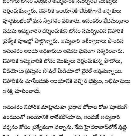
బంగారు బోనం ఎత్తుకుని అమ్మవారికి సమర్పించి మొక్కులు
చెల్లించుకున్నారు. నిహారిక ఆలయానికి చేరుకోగానే అర్చకులు
పూర్ణకుంభంతో ఘన స్వాగతం పలికారు. అనంతరం వేదమంత్రాల
నడుమ అమ్మవారిని దర్శించుకుని బోనం సమర్పించిన నిహారిక
ప్రత్యేక పూజల్లో పాల్గొన్నారు. అమ్మవారి ఆశీర్వాదాలు పొందిన
అనంతరం ఆలయ అధికారులు ఆమెను ఘనంగా సత్కరించారు.
నిహారిక అమ్మవారికి బోనం మొక్కులు చెల్లించుకున్న ఫొటోలు,
వీడియోలు ప్రస్తుతం సోషల్ మీడియాలో వైరల్ అవుతున్నాయి.
నిహారికను చూసేందుకు ఆలయానికి వచ్చిన భక్తులు, అభిమానులు
ఆసక్తి చూపించారు.
అనంతరం నిహారిక మాట్లాడుతూ ప్రధాన బోనాల రోజు షూటింగ్
ఉండటంతో ఆలయానికి రాలేకపోయాను, అందుకే అమ్మవారి
దర్శనం కోసం ప్రత్యేకంగా వచ్చాను. నేను హైదరాబాద్‌లోనే పుట్టి