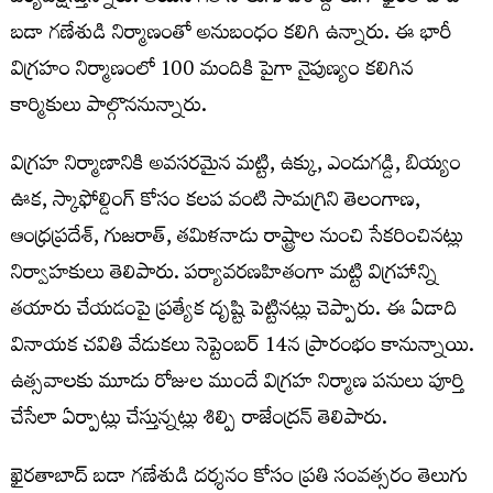
బడా గణేశుడి నిర్మాణంతో అనుబంధం కలిగి ఉన్నారు. ఈ భారీ
విగ్రహం నిర్మాణంలో 100 మందికి పైగా నైపుణ్యం కలిగిన
కార్మికులు పాల్గొననున్నారు.
విగ్రహ నిర్మాణానికి అవసరమైన మట్టి, ఉక్కు, ఎండుగడ్డి, బియ్యం
ఊక, స్కాఫోల్డింగ్ కోసం కలప వంటి సామగ్రిని తెలంగాణ,
ఆంధ్రప్రదేశ్, గుజరాత్, తమిళనాడు రాష్ట్రాల నుంచి సేకరించినట్లు
నిర్వాహకులు తెలిపారు. పర్యావరణహితంగా మట్టి విగ్రహాన్ని
తయారు చేయడంపై ప్రత్యేక దృష్టి పెట్టినట్లు చెప్పారు. ఈ ఏడాది
వినాయక చవితి వేడుకలు సెప్టెంబర్ 14న ప్రారంభం కానున్నాయి.
ఉత్సవాలకు మూడు రోజుల ముందే విగ్రహ నిర్మాణ పనులు పూర్తి
చేసేలా ఏర్పాట్లు చేస్తున్నట్లు శిల్పి రాజేంద్రన్ తెలిపారు.
ఖైరతాబాద్ బడా గణేశుడి దర్శనం కోసం ప్రతి సంవత్సరం తెలుగు