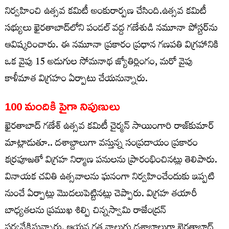
నిర్వహించి ఉత్సవ కమిటీ అంకురార్పణ చేసింది.ఉత్సవ కమిటీ
సభ్యులు ఖైరతాబాద్‌లోని పండల్ వద్ద గణేశుడి నమూనా పోస్టర్‌ను
ఆవిష్కరించారు. ఈ నమూనా ప్రకారం ప్రధాన గణపతి విగ్రహానికి
ఒక వైపు 15 అడుగుల సోమనాథ జ్యోతిర్లింగం, మరో వైపు
కాళీమాత విగ్రహం ఏర్పాటు చేయనున్నారు.
100 మందికి పైగా నిపుణులు
ఖైరతాబాద్ గణేశ్ ఉత్సవ కమిటీ చైర్మన్ సాయింగారి రాజ్‌కుమార్
మాట్లాడుతూ.. దశాబ్దాలుగా వస్తున్న సంప్రదాయం ప్రకారం
కర్రపూజతో విగ్రహ నిర్మాణ పనులను ప్రారంభించినట్లు తెలిపారు.
వినాయక చవితి ఉత్సవాలను ఘనంగా నిర్వహించేందుకు ఇప్పటి
నుంచే ఏర్పాట్లు మొదలుపెట్టినట్లు చెప్పారు. విగ్రహ తయారీ
బాధ్యతలను ప్రముఖ శిల్పి చిన్నస్వామి రాజేంద్రన్
పర్యవేక్షిస్తున్నారు. ఆయన గత నాలుగు దశాబ్దాలుగా ఖైరతాబాద్