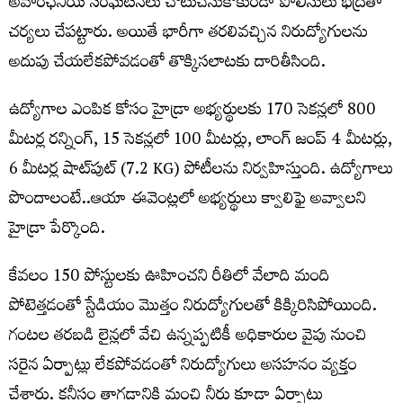
అవాంఛనీయ సంఘటనలు చోటుచేసుకోకుండా పోలీసులు భద్రతా
చర్యలు చేపట్టారు. అయితే భారీగా తరలివచ్చిన నిరుద్యోగులను
అదుపు చేయలేకపోవడంతో తొక్కిసలాటకు దారితీసింది.
ఉద్యోగాల ఎంపిక కోసం హైడ్రా అభ్యర్థులకు 170 సెకన్లలో 800
మీటర్ల రన్నింగ్, 15 సెకన్లలో 100 మీటర్లు, లాంగ్ జంప్ 4 మీటర్లు,
6 మీటర్ల షాట్‌పుట్ (7.2 KG) పోటీలను నిర్వహిస్తుంది. ఉద్యోగాలు
పొందాలంటే..ఆయా ఈవెంట్లలో అభ్యర్థులు క్వాలిఫై అవ్వాలని
హైడ్రా పేర్కొంది.
కేవలం 150 పోస్టులకు ఊహించని రీతిలో వేలాది మంది
పోటెత్తడంతో స్టేడియం మొత్తం నిరుద్యోగులతో కిక్కిరిసిపోయింది.
గంటల తరబడి లైన్లలో వేచి ఉన్నప్పటికీ అధికారుల వైపు నుంచి
సరైన ఏర్పాట్లు లేకపోవడంతో నిరుద్యోగులు అసహనం వ్యక్తం
చేశారు. కనీసం తాగడానికి మంచి నీరు కూడా ఏర్పాటు