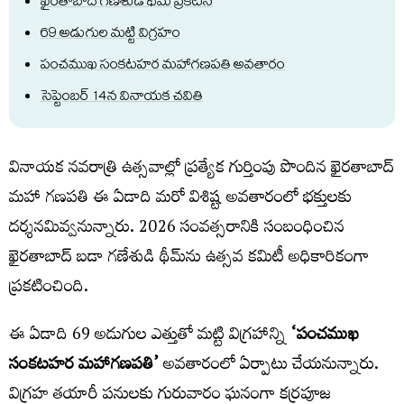
ఖైరతాబాద్ గణేశుడి థీమ్ ప్రకటన
69 అడుగుల మట్టి విగ్రహం
పంచముఖ సంకటహర మహాగణపతి అవతారం
సెప్టెంబర్ 14న వినాయక చవితి
వినాయక నవరాత్రి ఉత్సవాల్లో ప్రత్యేక గుర్తింపు పొందిన ఖైరతాబాద్
మహా గణపతి ఈ ఏడాది మరో విశిష్ట అవతారంలో భక్తులకు
దర్శనమివ్వనున్నారు. 2026 సంవత్సరానికి సంబంధించిన
ఖైరతాబాద్ బడా గణేశుడి థీమ్‌ను ఉత్సవ కమిటీ అధికారికంగా
ప్రకటించింది.
ఈ ఏడాది 69 అడుగుల ఎత్తుతో మట్టి విగ్రహాన్ని
‘పంచముఖ
సంకటహర మహాగణపతి’
అవతారంలో ఏర్పాటు చేయనున్నారు.
విగ్రహ తయారీ పనులకు గురువారం ఘనంగా కర్రపూజ