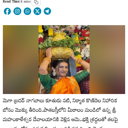
Read Time:
4 mins
మెగా బ్రదర్ నాగబాబు కూతురు నటి, నిర్మాత కొణిదెల నిహారిక
బోనం మొక్కు తీరింది.పాతబస్తీలోని మీరాలం మండిలో ఉన్న శ్రీ
మహంకాళేశ్వర దేవాలయానికి వెళ్లిన ఆమె..భక్తి శ్రద్దలతో తలపై