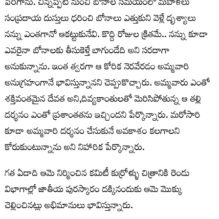
పెరిగాను. చిన్నప్పటి నుంచి బోనాల సమయంలో మహిళలు
సంప్రదాయ దుస్తులు ధరించి బోనాలు ఎత్తుకుని వెళ్లే దృశ్యాలు
నన్ను ఎంతగానో ఆకట్టుకునేవి. కొద్ది రోజుల క్రితమే.. నన్ను కూడా
ఎవరైనా బోనాలకు తీసుకెళ్తే బాగుండేది అని సరదాగా
అనుకున్నాను. ఇంత త్వరగా ఆ కోరిక నెరవేరడం అమ్మవారి
అనుగ్రహంగానే భావిస్తున్నానని చెప్పుకొచ్చారు. అమ్మవారు ఎంతో
శక్తివంతమైన దేవత అని,దివ్యకాంతులతో మెరిసిపోతున్న ఆ తల్లి
దర్శనం ఎంతో ప్రశాంతతను ఇచ్చిందని పేర్కొన్నారు. మరోసారి
కూడా అమ్మవారి దర్శనం చేసుకునే అవకాశం కలగాలని
కోరుకుంటున్నాను అని నిహారిక పేర్కొన్నారు.
గత ఏడాది ఆమె నిర్మించిన కమిటీ కుర్రోళ్ళు చిత్రానికి రెండు
విభాగాల్లో జాతీయ పురస్కారం దక్కినందుకు ఆమె మొక్కు
చెల్లించినట్లు అభిమానులు భావిస్తున్నారు.