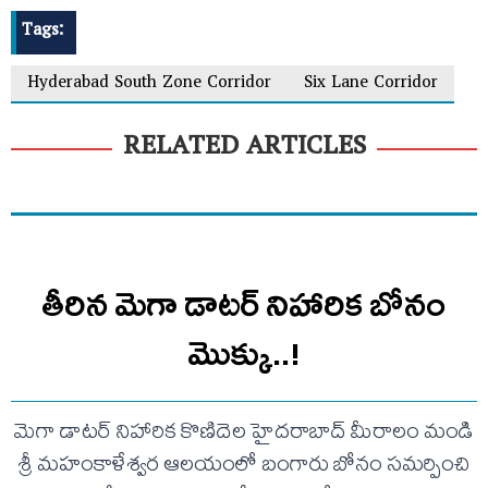
Tags:
Hyderabad South Zone Corridor
Six Lane Corridor
RELATED ARTICLES
తీరిన మెగా డాటర్ నిహారిక బోనం
మొక్కు..!
మెగా డాటర్ నిహారిక కొణిదెల హైదరాబాద్ మీరాలం మండి
శ్రీ మహంకాళేశ్వర ఆలయంలో బంగారు బోనం సమర్పించి