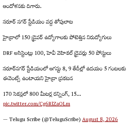
ఆందోళనకు దిగారు.
సరూర్ నగర్ స్టేడియం వద్ద తోపులాట
హైడ్రాలో 150 డ్రైవర్ ఉద్యోగాలకు పోటెత్తిన నిరుద్యోగులు
DRF అసిస్టెంట్లు 100, హెవీ వెహికల్ డ్రైవర్లు 50 పోస్టులు
సరూర్‌నగర్ స్టేడియంలో ఆగస్టు 8, 9 తేదీల్లో ఉదయం 5 గంటలకు
ఈవెంట్స్ ఉంటాయని హైడ్రా ప్రకటన
170 సెకన్లలో 800 మీటర్ల రన్నింగ్, 15…
pic.twitter.com/Cg6RlZaOLm
— Telugu Scribe (@TeluguScribe)
August 8, 2026