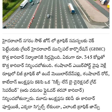
హైదరాబాద్ నగరం సౌత్ జోన్ లో ట్రాఫిక్ సమస్యలకు చెక్
పెట్టేందుకు గ్రేటర్ హైదరాబాద్ మున్సిపల్ కార్పొరేషన్ (GHMC)
కొత్త కారిడార్ నిర్మాణానికి సిద్దమైంది. ఏకంగా రూ. 345 కోట్లతో
కొత్త కారిడార్ నిర్మించబోతుంది. శంషాబాద్ ఎయిర్‌పోర్ట్ వైపు వెళ్లే
రూట్లలో బిజీ ట్రాఫిక్ తో ఉండే మెయిలార్‌దేవ్‌పల్లి, శంషాబాద్ రోడ్,
కాటేదాన్​ జంక్షన్లను కలిపి ఒక ‘సిక్స్-లేన్ బై-డైరెక్షనల్ గ్రేడ్
సెపరేటర్’ (ఆరు వరుసల ఫ్లైఓవర్ తరహా కారిడార్)
నిర్మించబోతున్నారు. మూడు జంక్షన్లను కలిపే ఈ కారిడార్
పూర్తయితే, ఎక్కడా సిగ్నల్స్ లేకుండా, ఎలాంటి ట్రాఫిక్ జామ్స్