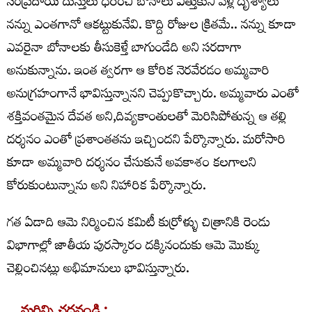
సంప్రదాయ దుస్తులు ధరించి బోనాలు ఎత్తుకుని వెళ్లే దృశ్యాలు
నన్ను ఎంతగానో ఆకట్టుకునేవి. కొద్ది రోజుల క్రితమే.. నన్ను కూడా
ఎవరైనా బోనాలకు తీసుకెళ్తే బాగుండేది అని సరదాగా
అనుకున్నాను. ఇంత త్వరగా ఆ కోరిక నెరవేరడం అమ్మవారి
అనుగ్రహంగానే భావిస్తున్నానని చెప్పుకొచ్చారు. అమ్మవారు ఎంతో
శక్తివంతమైన దేవత అని,దివ్యకాంతులతో మెరిసిపోతున్న ఆ తల్లి
దర్శనం ఎంతో ప్రశాంతతను ఇచ్చిందని పేర్కొన్నారు. మరోసారి
కూడా అమ్మవారి దర్శనం చేసుకునే అవకాశం కలగాలని
కోరుకుంటున్నాను అని నిహారిక పేర్కొన్నారు.
గత ఏడాది ఆమె నిర్మించిన కమిటీ కుర్రోళ్ళు చిత్రానికి రెండు
విభాగాల్లో జాతీయ పురస్కారం దక్కినందుకు ఆమె మొక్కు
చెల్లించినట్లు అభిమానులు భావిస్తున్నారు.