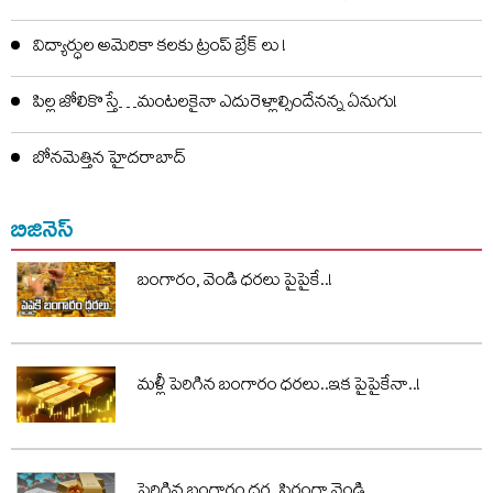
విద్యార్ధుల అమెరికా కలకు ట్రంప్ బ్రేక్ లు !
పిల్ల జోలికొస్తే…మంటలకైనా ఎదురెళ్లాల్సిందేనన్న ఏనుగు!
బోనమెత్తిన హైదరాబాద్
బిజినెస్
బంగారం, వెండి ధరలు పైపైకే..!
మళ్లీ పెరిగిన బంగారం ధరలు..ఇక పైపైకేనా..!
పెరిగిన బంగారం ధర..స్థిరంగా వెండి