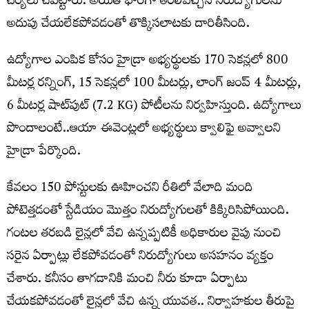
చర్యలు చేపట్టారు. అయితే భారీగా తరలివచ్చిన నిరుద్యోగులను
అదుపు చేయలేకపోవడంతో తొక్కిసలాటకు దారితీసింది.
ఉద్యోగాల ఎంపిక కోసం హైడ్రా అభ్యర్థులకు 170 సెకన్లలో 800
మీటర్ల రన్నింగ్, 15 సెకన్లలో 100 మీటర్లు, లాంగ్ జంప్ 4 మీటర్లు,
6 మీటర్ల షాట్‌పుట్ (7.2 KG) పోటీలను నిర్వహిస్తుంది. ఉద్యోగాలు
పొందాలంటే..ఆయా ఈవెంట్లలో అభ్యర్థులు క్వాలిఫై అవ్వాలని
హైడ్రా పేర్కొంది.
కేవలం 150 పోస్టులకు ఊహించని రీతిలో వేలాది మంది
పోటెత్తడంతో స్టేడియం మొత్తం నిరుద్యోగులతో కిక్కిరిసిపోయింది.
గంటల తరబడి లైన్లలో వేచి ఉన్నప్పటికీ అధికారుల వైపు నుంచి
సరైన ఏర్పాట్లు లేకపోవడంతో నిరుద్యోగులు అసహనం వ్యక్తం
చేశారు. కనీసం తాగడానికి మంచి నీరు కూడా ఏర్పాటు
చేయకపోవడంతో లైన్లలో వేచి ఉన్న యువత.. నిర్వాహకుల తీరుపై