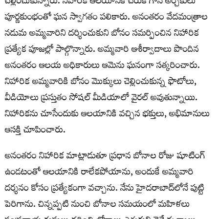
చెల్లించుకున్నారు. నిహారిక ఆలయానికి చేరుకోగానే అర్చకులు
పూర్ణకుంభంతో ఘన స్వాగతం పలికారు. అనంతరం వేదమంత్రాల
నడుమ అమ్మవారిని దర్శించుకుని బోనం సమర్పించిన నిహారిక
ప్రత్యేక పూజల్లో పాల్గొన్నారు. అమ్మవారి ఆశీర్వాదాలు పొందిన
అనంతరం ఆలయ అధికారులు ఆమెను ఘనంగా సత్కరించారు.
నిహారిక అమ్మవారికి బోనం మొక్కులు చెల్లించుకున్న ఫొటోలు,
వీడియోలు ప్రస్తుతం సోషల్ మీడియాలో వైరల్ అవుతున్నాయి.
నిహారికను చూసేందుకు ఆలయానికి వచ్చిన భక్తులు, అభిమానులు
ఆసక్తి చూపించారు.
అనంతరం నిహారిక మాట్లాడుతూ ప్రధాన బోనాల రోజు షూటింగ్
ఉండటంతో ఆలయానికి రాలేకపోయాను, అందుకే అమ్మవారి
దర్శనం కోసం ప్రత్యేకంగా వచ్చాను. నేను హైదరాబాద్‌లోనే పుట్టి
పెరిగాను. చిన్నప్పటి నుంచి బోనాల సమయంలో మహిళలు