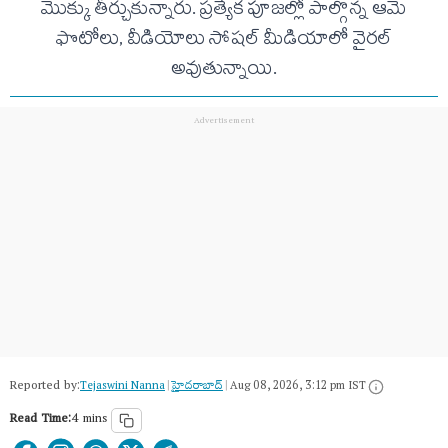
మొక్కు తీర్చుకున్నారు. ప్రత్యేక పూజల్లో పాల్గొన్న ఆమె
ఫొటోలు, వీడియోలు సోషల్ మీడియాలో వైరల్
అవుతున్నాయి.
Reported by:
Tejaswini Nanna
|
హైదరాబాద్​
|
Aug 08, 2026, 3:12 pm IST
Read Time:
4 mins