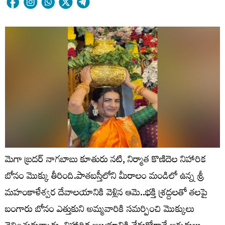
మెగా బ్రదర్ నాగబాబు కూతురు నటి, నిర్మాత కొణిదెల నిహారిక
బోనం మొక్కు తీరింది.పాతబస్తీలోని మీరాలం మండిలో ఉన్న శ్రీ
మహంకాళేశ్వర దేవాలయానికి వెళ్లిన ఆమె..భక్తి శ్రద్దలతో తలపై
బంగారు బోనం ఎత్తుకుని అమ్మవారికి సమర్పించి మొక్కులు