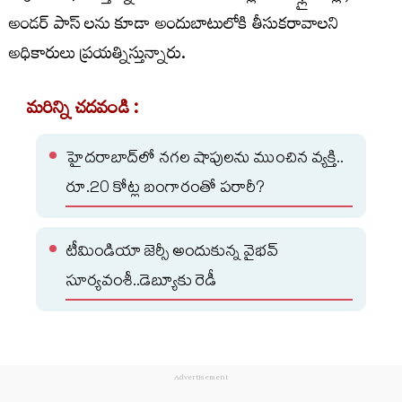
అండర్ పాస్ లను కూడా అందుబాటులోకి తీసుకరావాలని
అధికారులు ప్రయత్నిస్తున్నారు.
మరిన్ని చదవండి :
హైదరాబాద్‌లో నగల షాపులను ముంచిన వ్యక్తి..
రూ.20 కోట్ల బంగారంతో పరారీ?
టీమిండియా జెర్సీ అందుకున్న వైభవ్
సూర్యవంశీ..డెబ్యూకు రెడీ