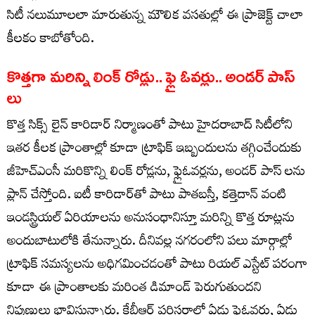
సిటీ నలుమూలలా మారుతున్న మౌలిక వసతుల్లో ఈ ప్రాజెక్ట్ చాలా
కీలకం కాబోతోంది.
కొత్తగా మరిన్ని లింక్ రోడ్లు.. ఫ్లై ఓవర్లు.. అండర్ పాస్
లు
కొత్త సిక్స్ లైన్ కారిడార్ నిర్మాణంతో పాటు హైదరాబాద్ సిటీలోని
ఇతర కీలక ప్రాంతాల్లో కూడా ట్రాఫిక్ ఇబ్బందులను తగ్గించేందుకు
జీహెచ్ఎంసీ మరికొన్ని లింక్ రోడ్లను, ఫ్లైఓవర్లను, అండర్ పాస్ లను
ప్లాన్ చేస్తోంది. ఐటీ కారిడార్‌తో పాటు పాతబస్తీ, కత్తెదాన్ వంటి
ఇండస్ట్రియల్ ఏరియాలను అనుసంధానిస్తూ మరిన్ని కొత్త రూట్లను
అందుబాటులోకి తేనున్నారు. దీనివల్ల నగరంలోని పలు మార్గాల్లో
ట్రాఫిక్ సమస్యలను అధిగమించడంతో పాటు రియల్ ఎస్టేట్ పరంగా
కూడా ఈ ప్రాంతాలకు మరింత డిమాండ్ పెరుగుతుందని
నిపుణులు భావిస్తున్నారు. కేబీఆర్ పరిసరాల్లో ఏడు ఫ్లైఓవర్లు, ఏడు