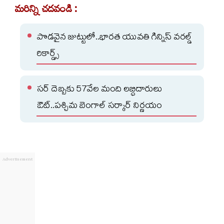
మరిన్ని చదవండి :
పొడవైన జుట్టులో..భారత యువతి గిన్నిస్ వరల్డ్
రికార్డ్స్
సర్ దెబ్బకు 57వేల మంది లబ్ధిదారులు
ఔట్..పశ్చిమ బెంగాల్ సర్కార్ నిర్ణయం