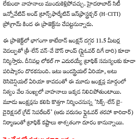
లేకుండా వాహనాలు ముందుకెళ్లిపోవచ్చు. హైదరాబాద్ సిటీ
ఇన్నోవేటివ్ అండ్ ట్రాన్స్‌ఫార్మేటివ్ ఇన్‌ఫ్రాస్ట్రక్చర్ (H-CITI)
ప్రోగ్రామ్ కింద ఈ ప్రాజెక్ట్‌ను చేపట్టనున్నారు.
ఈ ప్రాజెక్ట్‌లో భాగంగా కాటేదాన్ జంక్షన్ దగ్గర 11.5 మీటర్ల
వెడల్పుతో త్రీ-లేన్ వన్-వే డౌన్ రాంప్ (ఫ్లైఓవర్ దిగే దారి) కూడా
నిర్మిస్తారు. దీనివల్ల లోకల్ గా ఎదురయ్యే ట్రాఫిక్ సమస్యలకు కూడా
పరిష్కారం దొరకనుంది. ఇటు ఇండస్ట్రియల్ ఏరియా, అటు
రెసిడెన్షియల్ ఏరియా కావడంతో ఈ మూడు జంక్షన్ల మార్గంలో
నిత్యం వేల సంఖ్యలో వాహనాలు ఇక్కడ నిలిచిపోతుంటాయి.
మూడు జంక్షన్లను కలిపి కొత్తగా నిర్మించనున్న ‘సిక్స్-లేన్ బై-
డైరెక్షనల్ గ్రేడ్ సెపరేటర్’ (ఆరు వరుసల ఫ్లైఓవర్ తరహా కారిడార్)
నిర్మాణంతో ట్రాఫిక్ కష్టాలు శాశ్వతంగా దూరం కానున్నాయి.