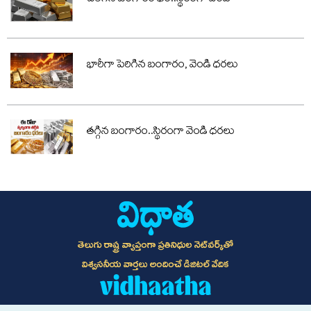
భారీగా పెరిగిన బంగారం, వెండి ధరలు
తగ్గిన బంగారం..స్థిరంగా వెండి ధరలు
తెలుగు రాష్ట్ర వ్యాప్తంగా ప్రతినిధుల నెట్‌వర్క్‌తో
విశ్వసనీయ వార్తలు అందించే డిజిటల్ వేదిక