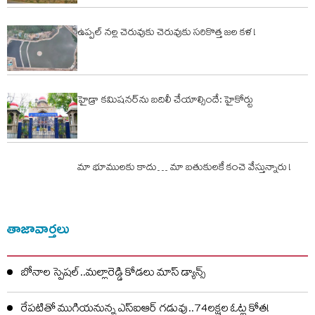
ఉప్పల్ నల్ల చెరువుకు చెరువుకు సరికొత్త జల కళ !
హైడ్రా కమిషనర్‌ను బదిలీ చేయాల్సిందే: హైకోర్టు
మా భూములకు కాదు… మా బతుకులకే కంచె వేస్తున్నారు !
తాజావార్తలు
బోనాల స్పెషల్..మల్లారెడ్డి కోడలు మాస్ డ్యాన్స్
రేపటితో ముగియనున్న ఎస్‌ఐఆర్ గడువు..74లక్షల ఓట్ల కోత!