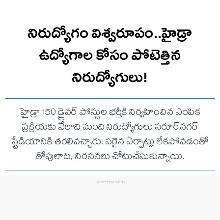
నిరుద్యోగం విశ్వరూపం..హైడ్రా
ఉద్యోగాల కోసం పోటెత్తిన
నిరుద్యోగులు!
హైడ్రా 150 డ్రైవర్ పోస్టుల భర్తీకి నిర్వహించిన ఎంపిక
ప్రక్రియకు వేలాది మంది నిరుద్యోగులు సరూర్‌నగర్
స్టేడియానికి తరలివచ్చారు. సరైన ఏర్పాట్లు లేకపోవడంతో
తోపులాట, నిరసనలు చోటుచేసుకున్నాయి.