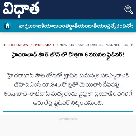
వార్త‌లు
రాజకీయాలు
అంత‌ర్జాతీయం
జాతీయం
ప్రత్యేకం
వినోద
TELUGU NEWS
HYDERABAD
NEW SIX LANE CORRIDOR PLANNED FOR H
/
/
హైదరాబాద్ సౌత్ జోన్ లో కొత్తగా 6 వరుసల ఫ్లైఓవర్​!
హైదరాబాద్ సౌత్ జోన్‌లో ట్రాఫిక్ సమస్యల పరిష్కారానికి
జీహెచ్ఎంసీ రూ.345 కోట్లతో మెయిలార్‌దేవ్‌పల్లి-
శంషాబాద్-కాటేదాన్​ మధ్య రెండు వైపులా ప్రయాణించగలిగే
ఆరు లేన్ల ఫ్లైఓవర్​ నిర్మించనుంది.