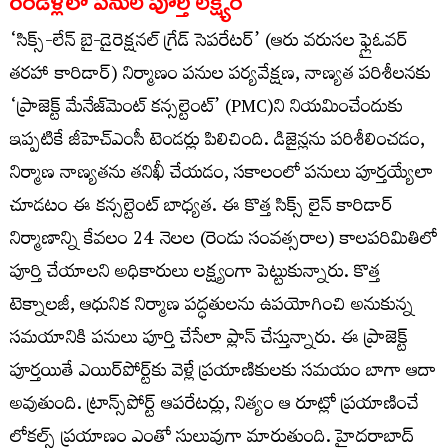
రెండేళ్లలో పనుల పూర్తి లక్ష్యం
‘సిక్స్-లేన్ బై-డైరెక్షనల్ గ్రేడ్ సెపరేటర్’ (ఆరు వరుసల ఫ్లైఓవర్
తరహా కారిడార్) నిర్మాణం పనుల పర్యవేక్షణ, నాణ్యత పరిశీలనకు
‘ప్రాజెక్ట్ మేనేజ్‌మెంట్ కన్సల్టెంట్’ (PMC)ని నియమించేందుకు
ఇప్పటికే జీహెచ్ఎంసీ టెండర్లు పిలిచింది. డిజైన్లను పరిశీలించడం,
నిర్మాణ నాణ్యతను తనిఖీ చేయడం, సకాలంలో పనులు పూర్తయ్యేలా
చూడటం ఈ కన్సల్టెంట్ బాధ్యత. ఈ కొత్త సిక్స్ లైన్ కారిడార్
నిర్మాణాన్ని కేవలం 24 నెలల (రెండు సంవత్సరాల) కాలపరిమితిలో
పూర్తి చేయాలని అధికారులు లక్ష్యంగా పెట్టుకున్నారు. కొత్త
టెక్నాలజీ, ఆధునిక నిర్మాణ పద్ధతులను ఉపయోగించి అనుకున్న
సమయానికి పనులు పూర్తి చేసేలా ప్లాన్ చేస్తున్నారు. ఈ ప్రాజెక్ట్
పూర్తయితే ఎయిర్‌పోర్ట్‌కు వెళ్లే ప్రయాణికులకు సమయం బాగా ఆదా
అవుతుంది. ట్రాన్స్‌పోర్ట్ ఆపరేటర్లు, నిత్యం ఆ రూట్లో ప్రయాణించే
లోకల్స్ ప్రయాణం ఎంతో సులువుగా మారుతుంది. హైదరాబాద్