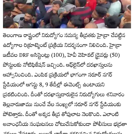
తెలంగాణ రాష్ట్రంలో నిరుద్యోగం సమస్య తీవ్రతకు హైడ్రా చేపట్టిన
ఉద్యోగాల రిక్రూట్మెంట్ ప్రక్రియ నిదర్శనంగా నిలిచింది. హైడ్రా
ఇటీవల DRF అసిస్టెంట్లు (100), హెవీ వెహికల్ డ్రైవర్లు (50)
పోస్టులకు నోటిఫికేషన్ ఇచ్చింది. ఆఫ్‌లైన్‌లో దరఖాస్తులను
ఆహ్వానించింది. ఎంపిక ప్రక్రియలో భాగంగా సరూర్ నగర్
స్టేడియంలో ఆగస్టు 8, 9 తేదీల్లో ఈవెంట్స్ ఉంటాయని
ప్రకటించింది. దీంతో దరఖాస్తుదారులైన నిరుద్యోగులు శనివారం
తెల్లవారుజాము నుంచే వేల సంఖ్యలో సరూర్ నగర్ స్టేడియంకు
పోటెత్తారు. దీంతో అక్కడ తీవ్ర తోపులాట నెలకొంది. ఎలాంటి
అవాంఛనీయ సంఘటనలు చోటుచేసుకోకుండా పోలీసులు భద్రతా