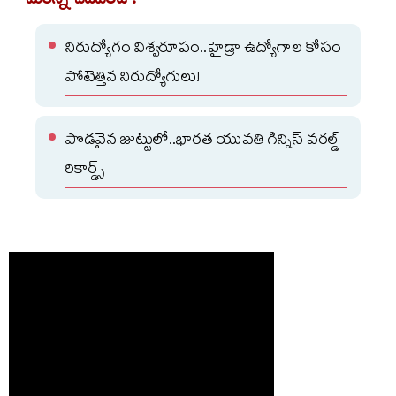
మరిన్ని చదవండి :
నిరుద్యోగం విశ్వరూపం..హైడ్రా ఉద్యోగాల కోసం
పోటెత్తిన నిరుద్యోగులు!
పొడవైన జుట్టులో..భారత యువతి గిన్నిస్ వరల్డ్
రికార్డ్స్