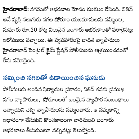
హైదరాబాద్‌
: నగరంలో ఆభరణాల మోసం కలకలం రేపింది. నితిన్‌
అనే వ్యక్తి నలుగురు నగల షోరూం యజమానులను నమ్మించి,
సుమారు రూ.20 కోట్ల విలువైన బంగారు ఆభరణాలతో పరారైనట్లు
ఆరోపణలు వచ్చాయి. ఈ వ్యవహారంపై బాధిత వ్యాపారులు
హైదరాబాద్‌ సెంట్రల్‌ క్రైమ్‌ స్టేషన్‌ పోలీసులను ఆశ్రయించడంతో
కేసు నమోదైంది.
నమ్మించి నగలతో ఉడాయించిన ఘనుడు
పోలీసులకు అందిన ఫిర్యాదుల ప్రకారం, నితిన్‌ తనకు ప్రముఖ
నగల వ్యాపారులు, షోరూంలతో బలమైన వ్యాపార సంబంధాలు
ఉన్నాయని చెప్పి వ్యాపారులను నమ్మించాడు. ఆ నమ్మకాన్ని
ఆధారంగా చేసుకుని కొంతకాలంగా వారినుంచి బంగారు
ఆభరణాలు తీసుకుంటూ వచ్చినట్లు తెలుస్తోంది.