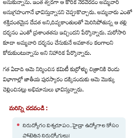
అనుకున్నాను. ఇంత త్వరగా ఆ కోరిక నెరవేరడం అమ్మవారి
అనుగ్రహంగానే భావిస్తున్నానని చెప్పుకొచ్చారు. అమ్మవారు ఎంతో
శక్తివంతమైన దేవత అని,దివ్యకాంతులతో మెరిసిపోతున్న ఆ తల్లి
దర్శనం ఎంతో ప్రశాంతతను ఇచ్చిందని పేర్కొన్నారు. మరోసారి
కూడా అమ్మవారి దర్శనం చేసుకునే అవకాశం కలగాలని
కోరుకుంటున్నాను అని నిహారిక పేర్కొన్నారు.
గత ఏడాది ఆమె నిర్మించిన కమిటీ కుర్రోళ్ళు చిత్రానికి రెండు
విభాగాల్లో జాతీయ పురస్కారం దక్కినందుకు ఆమె మొక్కు
చెల్లించినట్లు అభిమానులు భావిస్తున్నారు.
మరిన్ని చదవండి :
నిరుద్యోగం విశ్వరూపం..హైడ్రా ఉద్యోగాల కోసం
పోటెత్తిన నిరుద్యోగులు!