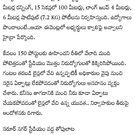
మీటర్ల రన్నింగ్, 15 సెకన్లలో 100 మీటర్లు, లాంగ్ జంప్ 4 మీటర్లు,
6 మీటర్ల షాట్‌పుట్ (7.2 KG) పోటీలను నిర్వహిస్తుంది. ఉద్యోగాలు
పొందాలంటే..ఆయా ఈవెంట్లలో అభ్యర్థులు క్వాలిఫై అవ్వాలని
హైడ్రా పేర్కొంది.
కేవలం 150 పోస్టులకు ఊహించని రీతిలో వేలాది మంది
పోటెత్తడంతో స్టేడియం మొత్తం నిరుద్యోగులతో కిక్కిరిసిపోయింది.
గంటల తరబడి లైన్లలో వేచి ఉన్నప్పటికీ అధికారుల వైపు నుంచి
సరైన ఏర్పాట్లు లేకపోవడంతో నిరుద్యోగులు అసహనం వ్యక్తం
చేశారు. కనీసం తాగడానికి మంచి నీరు కూడా ఏర్పాటు
చేయకపోవడంతో లైన్లలో వేచి ఉన్న యువత.. నిర్వాహకుల తీరుపై
ఆందోళనకు దిగారు.
సరూర్ నగర్ స్టేడియం వద్ద తోపులాట