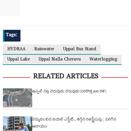
Tags:
HYDRAA
Rainwater
Uppal Bus Stand
Uppal Lake
Uppal Nalla Cheruvu
Waterlogging
RELATED ARTICLES
ఉప్పల్ నల్ల చెరువుకు చెరువుకు సరికొత్త జల కళ !
నెమ్మదించిన రియల్ ఎస్టేట్.. తగ్గిన రిజిస్ట్రేషన్లు.. పెరిగిన
ఆదాయం