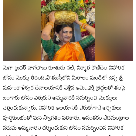
మెగా బ్రదర్ నాగబాబు కూతురు నటి, నిర్మాత కొణిదెల నిహారిక
బోనం మొక్కు తీరింది.పాతబస్తీలోని మీరాలం మండిలో ఉన్న శ్రీ
మహంకాళేశ్వర దేవాలయానికి వెళ్లిన ఆమె..భక్తి శ్రద్దలతో తలపై
బంగారు బోనం ఎత్తుకుని అమ్మవారికి సమర్పించి మొక్కులు
చెల్లించుకున్నారు. నిహారిక ఆలయానికి చేరుకోగానే అర్చకులు
పూర్ణకుంభంతో ఘన స్వాగతం పలికారు. అనంతరం వేదమంత్రాల
నడుమ అమ్మవారిని దర్శించుకుని బోనం సమర్పించిన నిహారిక