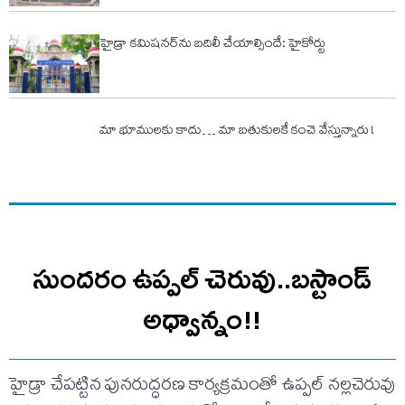
హైడ్రా కమిషనర్‌ను బదిలీ చేయాల్సిందే: హైకోర్టు
మా భూములకు కాదు… మా బతుకులకే కంచె వేస్తున్నారు !
సుందరం ఉప్పల్ చెరువు..బస్టాండ్
అధ్వాన్నం!!
హైడ్రా చేపట్టిన పునరుద్ధరణ కార్యక్రమంతో ఉప్పల్ నల్లచెరువు