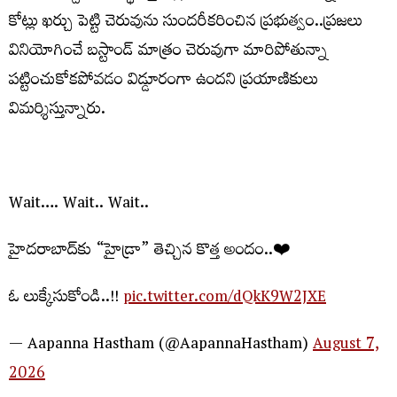
కోట్లు ఖర్చు పెట్టి చెరువును సుందరీకరించిన ప్రభుత్వం..ప్రజలు
వినియోగించే బస్టాండ్ మాత్రం చెరువుగా మారిపోతున్నా
పట్టించుకోకపోవడం విడ్డూరంగా ఉందని ప్రయాణికులు
విమర్శిస్తున్నారు.
Wait…. Wait.. Wait..
హైదరాబాద్‌కు “హైడ్రా” తెచ్చిన కొత్త అందం..❤️
ఓ లుక్కేసుకోండి..!!
pic.twitter.com/dQkK9W2JXE
— Aapanna Hastham (@AapannaHastham)
August 7,
2026