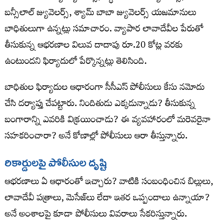
బన్సీలాల్‌ జ్యువెలర్స్‌, శ్యామ్‌ బాబా జ్యువెలర్స్‌ యజమానులు
బాధితులుగా ఉన్నట్లు సమాచారం. వ్యాపార లావాదేవీల పేరుతో
తీసుకున్న ఆభరణాల విలువ దాదాపు రూ.20 కోట్ల వరకు
ఉంటుందని ఫిర్యాదులో పేర్కొన్నట్లు తెలిసింది.
బాధితుల ఫిర్యాదుల ఆధారంగా సీసీఎస్‌ పోలీసులు కేసు నమోదు
చేసి దర్యాప్తు చేపట్టారు. నిందితుడు ఎక్కడున్నాడు? తీసుకున్న
బంగారాన్ని ఎవరికి విక్రయించాడు? ఈ వ్యవహారంలో మరెవరైనా
సహకరించారా? అనే కోణాల్లో పోలీసులు ఆరా తీస్తున్నారు.
రికార్డులపై
పోలీసుల
దృష్టి
ఆభరణాలు ఏ ఆధారంతో ఇచ్చారు? వాటికి సంబంధించిన బిల్లులు,
లావాదేవీ పత్రాలు, మెసేజ్‌లు లేదా ఇతర ఒప్పందాలు ఉన్నాయా?
అనే అంశాలపై కూడా పోలీసులు వివరాలు సేకరిస్తున్నారు.