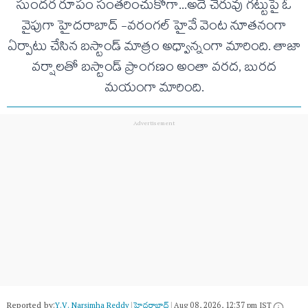
సుందర రూపం సంతరించుకోగా...అదే చెరువు గట్టుపై ఓ
వైపుగా హైదరాబాద్ -వరంగల్ హైవే వెంట నూతనంగా
ఏర్పాటు చేసిన బస్టాండ్ మాత్రం అధ్వాన్నంగా మారింది. తాజా
వర్షాలతో బస్టాండ్ ప్రాంగణం అంతా వరద, బురద
మయంగా మారింది.
Reported by:
Y.V. Narsimha Reddy
|
హైదరాబాద్​
|
Aug 08, 2026, 12:37 pm IST