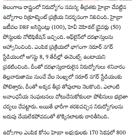
తెలంగాణ రాష్ట్రంలో నిరుద్యోగం సమస్య తీవ్రతకు హైడ్రా చేపట్టిన
ఉద్యోగాల రిక్రూట్మెంట్ ప్రక్రియ నిదర్శనంగా నిలిచింది. హైడ్రా
ఇటీవల DRF అసిస్టెంట్లు (100), హెవీ వెహికల్ డ్రైవర్లు (50)
పోస్టులకు నోటిఫికేషన్ ఇచ్చింది. ఆఫ్‌లైన్‌లో దరఖాస్తులను
ఆహ్వానించింది. ఎంపిక ప్రక్రియలో భాగంగా సరూర్ నగర్
స్టేడియంలో ఆగస్టు 8, 9 తేదీల్లో ఈవెంట్స్ ఉంటాయని
ప్రకటించింది. దీంతో దరఖాస్తుదారులైన నిరుద్యోగులు శనివారం
తెల్లవారుజాము నుంచే వేల సంఖ్యలో సరూర్ నగర్ స్టేడియంకు
పోటెత్తారు. దీంతో అక్కడ తీవ్ర తోపులాట నెలకొంది. ఎలాంటి
అవాంఛనీయ సంఘటనలు చోటుచేసుకోకుండా పోలీసులు భద్రతా
చర్యలు చేపట్టారు. అయితే భారీగా తరలివచ్చిన నిరుద్యోగులను
అదుపు చేయలేకపోవడంతో తొక్కిసలాటకు దారితీసింది.
ఉద్యోగాల ఎంపిక కోసం హైడ్రా అభ్యర్థులకు 170 సెకన్లలో 800