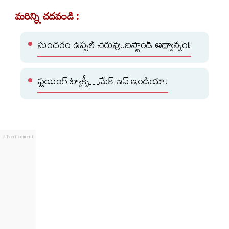
మరిన్ని చదవండి :
సుందరం ఉప్పల్ చెరువు..బస్టాండ్ అధ్వాన్నం!!
ఫ్లయింగ్ ట్యాక్సీ…మేక్ ఇన్ ఇండియా !