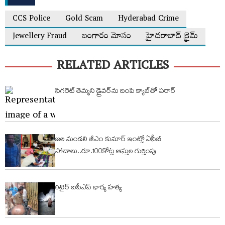
CCS Police
Gold Scam
Hyderabad Crime
Jewellery Fraud
బంగారం మోసం
హైదరాబాద్ క్రైమ్
RELATED ARTICLES
సిగరెట్‌ తెమ్మని డ్రైవర్‌ను దింపి క్యాబ్‌తో పరార్‌
జల మండలి జీఎం కుమార్ ఇంట్లో ఏసీబీ
సోదాలు..రూ.100కోట్ల ఆస్తుల గుర్తింపు
రిటైర్ ఐపీఎస్ భార్య హత్య