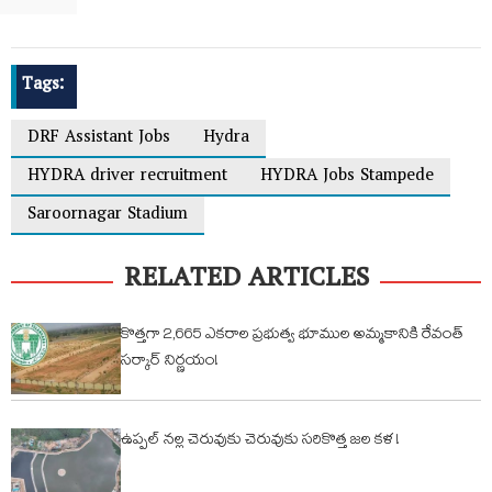
Tags:
DRF Assistant Jobs
Hydra
HYDRA driver recruitment
HYDRA Jobs Stampede
Saroornagar Stadium
RELATED ARTICLES
కొత్తగా 2,665 ఎకరాల ప్రభుత్వ భూముల అమ్మకానికి రేవంత్
సర్కార్ నిర్ణయం!
ఉప్పల్ నల్ల చెరువుకు చెరువుకు సరికొత్త జల కళ !