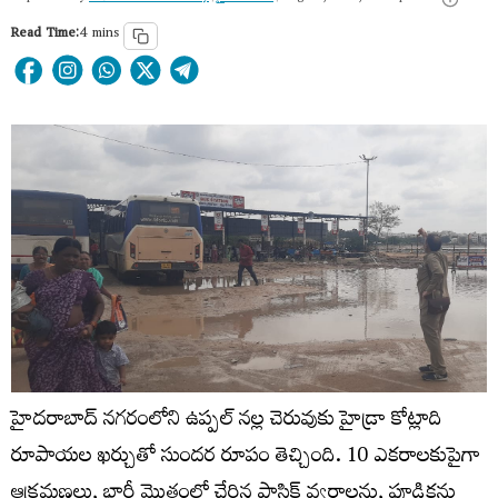
Read Time:
4 mins
హైదరాబాద్ నగరంలోని ఉప్పల్ నల్ల చెరువుకు హైడ్రా కోట్లాది
రూపాయల ఖర్చుతో సుందర రూపం తెచ్చింది. 10 ఎకరాలకుపైగా
ఆక్రమణలు, భారీ మొత్తంలో చేరిన ప్లాస్టిక్‌ వ్యర్థాలను, పూడికను