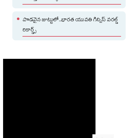
పొడవైన జుట్టులో..భారత యువతి గిన్నిస్ వరల్డ్
రికార్డ్స్