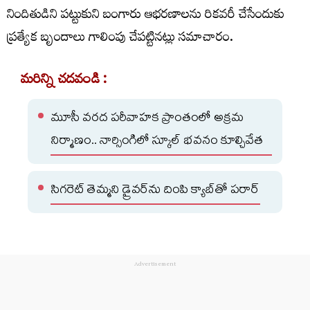
నిందితుడిని పట్టుకుని బంగారు ఆభరణాలను రికవరీ చేసేందుకు
ప్రత్యేక బృందాలు గాలింపు చేపట్టినట్లు సమాచారం.
మరిన్ని చదవండి :
మూసీ వరద పరీవాహక ప్రాంతంలో అక్రమ
నిర్మాణం.. నార్సింగిలో స్కూల్‌ భవనం కూల్చివేత
సిగరెట్‌ తెమ్మని డ్రైవర్‌ను దింపి క్యాబ్‌తో పరార్‌