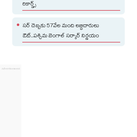
రికార్డ్స్
సర్ దెబ్బకు 57వేల మంది లబ్ధిదారులు
ఔట్..పశ్చిమ బెంగాల్ సర్కార్ నిర్ణయం