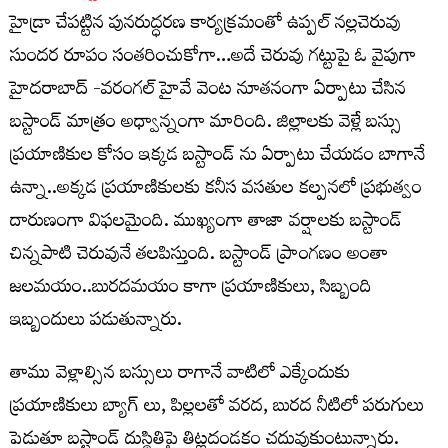
హైడ్రా చేపట్టిన పునరుద్ధరణ కార్యక్రమంతో ఉప్పల్ నల్లచెరువు
సుందర రూపం సంతరించుకోగా…అదే చెరువు గట్టుపై ఓ వైపుగా
హైదరాబాద్ -వరంగల్ హైవే వెంట నూతనంగా ఏర్పాటు చేసిన
బస్టాండ్ మాత్రం అధ్వాన్నంగా మారింది. జిల్లాలకు వెళ్లే బస్సు
ప్రయాణికుల కోసం ఇక్కడ బస్టాండ్ ను ఏర్పాటు చేయడం బాగానే
ఉన్నా..అక్కడ ప్రయాణికులకు కనీస వసతుల కల్పనలో ప్రభుత్వం
దారుణంగా విఫలమైంది. ముఖ్యంగా తాజా వర్షాలకు బస్టాండ్
చిన్నపాటి చెరువునే తలపిస్తుంది. బస్టాండ్ ప్రాంగణం అంతా
జలమయం..బురదమయం కాగా ప్రయాణికులు, సిబ్బంది
ఇబ్బందులు పడుతున్నారు.
తాము వెళ్లాల్సిన బస్సులు రాగానే వాటిలో ఎక్కేందుకు
ప్రయాణికులు బ్యాగ్ లు, పిల్లలతో వరద, బురద నీటిలో పరుగులు
పెడుతూ బస్టాండ్ దుస్థితిపై తిట్లదండకం చదువుకుంటున్నారు.