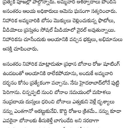
ప్రత్యేక పూజల్లో పాల్గొన్నారు. అమ్మవారి ఆశీర్వాదాలు పొందిన
అనంతరం ఆలయ అధికారులు ఆమెను ఘనంగా సత్కరించారు.
నిహారిక అమ్మవారికి బోనం మొక్కులు చెల్లించుకున్న ఫొటోలు,
వీడియోలు ప్రస్తుతం సోషల్ మీడియాలో వైరల్ అవుతున్నాయి.
నిహారికను చూసేందుకు ఆలయానికి వచ్చిన భక్తులు, అభిమానులు
ఆసక్తి చూపించారు.
అనంతరం నిహారిక మాట్లాడుతూ ప్రధాన బోనాల రోజు షూటింగ్
ఉండటంతో ఆలయానికి రాలేకపోయాను, అందుకే అమ్మవారి
దర్శనం కోసం ప్రత్యేకంగా వచ్చాను. నేను హైదరాబాద్‌లోనే పుట్టి
పెరిగాను. చిన్నప్పటి నుంచి బోనాల సమయంలో మహిళలు
సంప్రదాయ దుస్తులు ధరించి బోనాలు ఎత్తుకుని వెళ్లే దృశ్యాలు
నన్ను ఎంతగానో ఆకట్టుకునేవి. కొద్ది రోజుల క్రితమే.. నన్ను కూడా
ఎవరైనా బోనాలకు తీసుకెళ్తే బాగుండేది అని సరదాగా