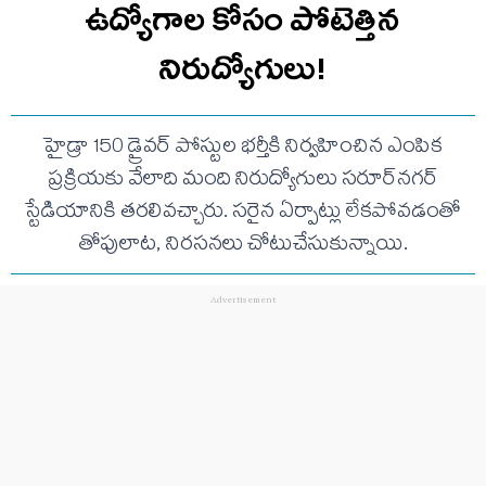
ఉద్యోగాల కోసం పోటెత్తిన
నిరుద్యోగులు!
హైడ్రా 150 డ్రైవర్ పోస్టుల భర్తీకి నిర్వహించిన ఎంపిక
ప్రక్రియకు వేలాది మంది నిరుద్యోగులు సరూర్‌నగర్
స్టేడియానికి తరలివచ్చారు. సరైన ఏర్పాట్లు లేకపోవడంతో
తోపులాట, నిరసనలు చోటుచేసుకున్నాయి.