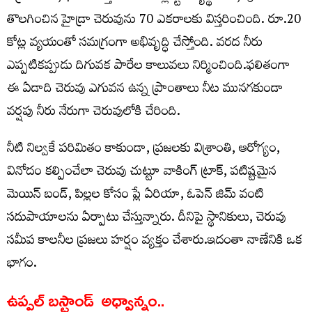
తొలగించిన హైడ్రా చెరువును 70 ఎకరాలకు విస్తరించింది. రూ.20
కోట్ల వ్యయంతో సమగ్రంగా అభివృద్ధి చేస్తోంది. వరద నీరు
ఎప్పటికప్పుడు దిగువక పారేల కాలువలు నిర్మించింది.ఫలితంగా
ఈ ఏడాది చెరువు ఎగువన ఉన్న ప్రాంతాలు నీట మునగకుండా
వర్షపు నీరు నేరుగా చెరువులోకి చేరింది.
నీటి నిల్వకే పరిమితం కాకుండా, ప్రజలకు విశ్రాంతి, ఆరోగ్యం,
వినోదం కల్పించేలా చెరువు చుట్టూ వాకింగ్‌ ట్రాక్, పటిష్టమైన
మెయిన్‌ బండ్, పిల్లల కోసం ప్లే ఏరియా, ఓపెన్‌ జిమ్‌ వంటి
సదుపాయాలను ఏర్పాటు చేస్తున్నారు. దీనిపై స్థానికులు, చెరువు
సమీప కాలనీల ప్రజలు హర్షం వ్యక్తం చేశారు.ఇదంతా నాణేనికి ఒక
భాగం.
ఉప్పల్ బస్టాండ్ అధ్వాన్నం..