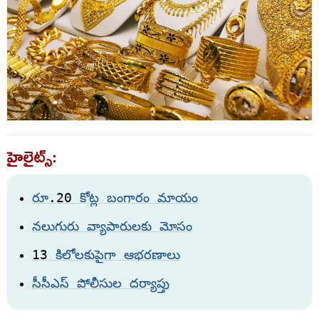
హైలైట్స్:
.20
రూ
కోట్ల
బంగారం
మాయం
నలుగురు
వ్యాపారులకు
మోసం
13
కిలోలకుపైగా
ఆభరణాలు
సీసీఎస్‌
పోలీసుల
దర్యాప్తు