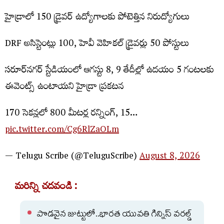
హైడ్రాలో 150 డ్రైవర్ ఉద్యోగాలకు పోటెత్తిన నిరుద్యోగులు
DRF అసిస్టెంట్లు 100, హెవీ వెహికల్ డ్రైవర్లు 50 పోస్టులు
సరూర్‌నగర్ స్టేడియంలో ఆగస్టు 8, 9 తేదీల్లో ఉదయం 5 గంటలకు
ఈవెంట్స్ ఉంటాయని హైడ్రా ప్రకటన
170 సెకన్లలో 800 మీటర్ల రన్నింగ్, 15…
pic.twitter.com/Cg6RlZaOLm
— Telugu Scribe (@TeluguScribe)
August 8, 2026
మరిన్ని చదవండి :
పొడవైన జుట్టులో..భారత యువతి గిన్నిస్ వరల్డ్