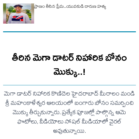
ప్రాణం తీసిన ప్రేమ..యువకుడి దారుణ హత్య
తీరిన మెగా డాటర్ నిహారిక బోనం
మొక్కు..!
మెగా డాటర్ నిహారిక కొణిదెల హైదరాబాద్ మీరాలం మండి
శ్రీ మహంకాళేశ్వర ఆలయంలో బంగారు బోనం సమర్పించి
మొక్కు తీర్చుకున్నారు. ప్రత్యేక పూజల్లో పాల్గొన్న ఆమె
ఫొటోలు, వీడియోలు సోషల్ మీడియాలో వైరల్
అవుతున్నాయి.