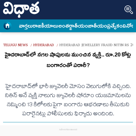
వార్త‌లు
రాజకీయాలు
అంత‌ర్జాతీయం
జాతీయం
ప్రత్యేకం
వినోద
TELUGU NEWS
HYDERABAD
HYDERABAD JEWELLERY FRAUD NITIN RS 2
/
/
హైదరాబాద్‌లో నగల షాపులను ముంచిన వ్యక్తి.. రూ.20 కోట్ల
బంగారంతో పరారీ?
హైదరాబాద్‌లో భారీ జ్యువెలరీ మోసం వెలుగులోకి వచ్చింది.
నితిన్‌ అనే వ్యక్తి నాలుగు జ్యువెలరీ షోరూం యజమానులను
నమ్మించి 13 కిలోలకుపైగా బంగారు ఆభరణాలు తీసుకుని
పరారైనట్లు పోలీసులకు ఫిర్యాదు అందింది.