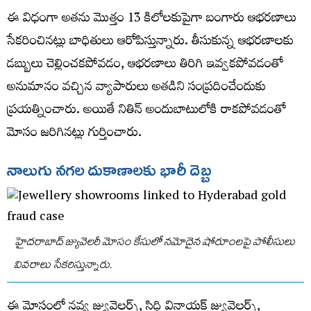
ఈ విధంగా అతను మొత్తం 13 కిలోలకుపైగా బంగారు ఆభరణాలు
సేకరించినట్లు బాధితులు ఆరోపిస్తున్నారు. తీసుకున్న ఆభరణాలకు
డబ్బులు చెల్లించకపోవడం, ఆభరణాలు తిరిగి ఇవ్వకపోవడంతో
అనుమానం వచ్చిన వ్యాపారులు అతడిని సంప్రదించేందుకు
ప్రయత్నించారు. అయితే నితిన్‌ అందుబాటులోకి రాకపోవడంతో
మోసం జరిగినట్లు గుర్తించారు.
నాలుగు
నగల దుకాణాలకు భారీ
దెబ్బ
హైదరాబాద్‌ జ్యువెలరీ మోసం కేసులో నమోదైన షోరూంలపై పోలీసులు
వివరాలు సేకరిస్తున్నారు.
ఈ మోసంలో నవ్య జ్యువెలర్స్‌, సిద్ధి వినాయక్‌ జ్యువెలర్స్‌,