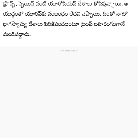
ఫ్రాన్స్‌, స్పెయిన్‌ వంటి యూరోపియన్‌ దేశాలు తోసిపుచ్చాయి. ఆ
యుద్ధంతో యూరప్‌కు సంబంధం లేదని చెప్పాయి. దీంతో నాటో
భాగస్వామ్య దేశాలు పిరికిపందలంటూ ట్రంప్‌ బహిరంగంగానే
మండిపడ్డారు.