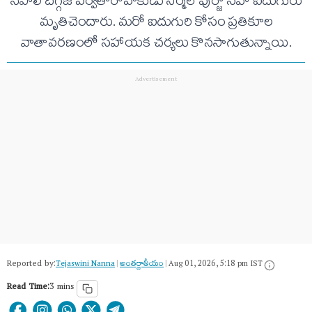
నేపాలీ దిగ్గజ పర్వతారోహకుడు నిర్మల్ పుర్జా సహా ఐదుగురు
మృతిచెందారు. మరో ఐదుగురి కోసం ప్రతికూల
వాతావరణంలో సహాయక చర్యలు కొనసాగుతున్నాయి.
Reported by:
Tejaswini Nanna
|
అంత‌ర్జాతీయం
|
Aug 01, 2026, 5:18 pm IST
Read Time:
3 mins