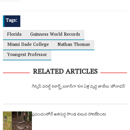
Tags:
Florida
Guinness World Records
Miami Dade College
Nathan Thomas
Youngest Professor
RELATED ARTICLES
గిన్నిస్ వరల్డ్ రికార్డ్స్ ఐకాన్‌గా 194 ఏళ్ల వృద్ధ తాబేలు ‘జోనాథన్’
ప్రపంచంలోనే అతిపెద్ద కొండ చిలువ దొరికేసింది!