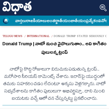
వార్త‌లు
రాజకీయాలు
అంత‌ర్జాతీయం
జాతీయం
ప్రత్యేకం
వినోద
TELUGU NEWS
INTERNATIONAL
DONALD TRUMP STATED SERIOUSLY CO
/
/
Donald Trump | నాటో నుంచి వైదొలుగుతాం.. అవి కాగితం
పులులన్న ట్రంప్‌
నాటోపై కొద్ది రోజులుగా విరుచుకుపడుతున్న ట్రంప్‌..
మరోసారి సీరియస్‌ కామెంట్స్‌ చేశారు. ఇరాన్‌పై యుద్ధంలో
తమకు సహకరించడం లేదంటూ అక్కసు వెళ్లగక్కారు. నాటో
సభ్యదేశాలను కాగితం పులులుగా అభివర్ణిస్తూ.. దాని నుంచి
బయటకు వచ్చే ఆలోచన చేస్తున్నట్టు ప్రకటించారు.