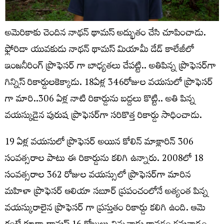
అమెరికాకు చెందిన నాథన్ థామస్ అద్భుతం చేసి చూపించాడు.
ఫ్లోరిడా యువకుడు నాథన్ థామస్ మియామీ డేడ్ కాలేజీలో
ఇంజనీరింగ్ ప్రొఫెసర్ గా బాధ్యతలు చేపట్టి.. అతిపిన్న ప్రొఫెసర్‌గా
గిన్నిస్‌ రికార్డులకెక్కాడు. 18ఏళ్ల 346రోజుల వయసులో ప్రొఫెసర్
గా మారి..306 ఏళ్ల నాటి రికార్డును బద్దలు కొట్టి.. అతి పిన్న
వయస్కుడైన పురుష ప్రొఫెసర్‌గా సరికొత్త రికార్డు సాధించాడు.
19 ఏళ్ల వయసులో ప్రొఫెసర్ అయిన కోలిన్ మాక్లారిన్ 306
సంవత్సరాల పాటు ఈ రికార్డును కలిగి ఉన్నారు. 2008లో 18
సంవత్సరాల 362 రోజుల వయస్సులో ప్రొఫెసర్‌గా మారిన
మహిళా ప్రొఫెసర్ ఆలియా సబూర్ ప్రపంచంలోనే అత్యంత పిన్న
వయస్కురాలైన ప్రొఫెసర్ గా ప్రస్తుతం రికార్డు కలిగి ఉంది. ఆమె