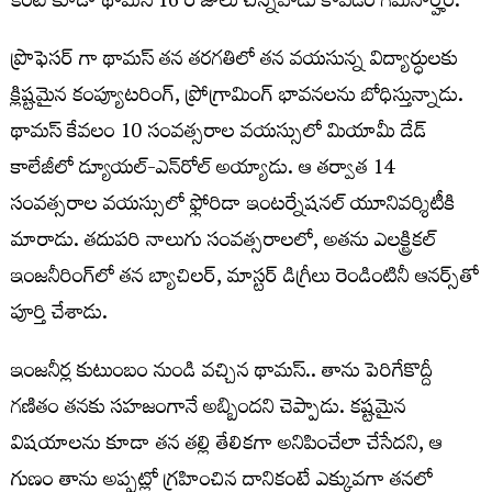
కంటే కూడా థామస్ 16 రోజులు చిన్నవాడు కావడం గమనార్హం.
ప్రొఫెసర్ గా థామస్ తన తరగతిలో తన వయసున్న విద్యార్ధులకు
క్లిష్టమైన కంప్యూటరింగ్, ప్రోగ్రామింగ్ భావనలను బోధిస్తున్నాడు.
థామస్ కేవలం 10 సంవత్సరాల వయస్సులో మియామీ డేడ్
కాలేజీలో డ్యూయల్-ఎన్‌రోల్ అయ్యాడు. ఆ తర్వాత 14
సంవత్సరాల వయస్సులో ఫ్లోరిడా ఇంటర్నేషనల్ యూనివర్శిటీకి
మారాడు. తదుపరి నాలుగు సంవత్సరాలలో, అతను ఎలక్ట్రికల్
ఇంజనీరింగ్‌లో తన బ్యాచిలర్, మాస్టర్ డిగ్రీలు రెండింటినీ ఆనర్స్‌తో
పూర్తి చేశాడు.
ఇంజనీర్ల కుటుంబం నుండి వచ్చిన థామస్.. తాను పెరిగేకొద్దీ
గణితం తనకు సహజంగానే అబ్బిందని చెప్పాడు. కష్టమైన
విషయాలను కూడా తన తల్లి తేలికగా అనిపించేలా చేసేదని, ఆ
గుణం తాను అప్పట్లో గ్రహించిన దానికంటే ఎక్కువగా తనలో