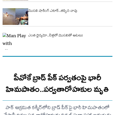
మొసలి షాకింగ్ ఎటాక్..తప్పిన చావు
ఎంత ధైర్యమో..నీళ్లలో మొసలితో ఆటలు!
పీవోకే బ్రాడ్ పీక్ పర్వతంపై భారీ
హిమపాతం..పర్వతారోహకుల మృతి
పాక్ ఆక్రమిత కశ్మీర్‌లోని బ్రాడ్ పీక్‌పై భారీ హిమపాతంలో