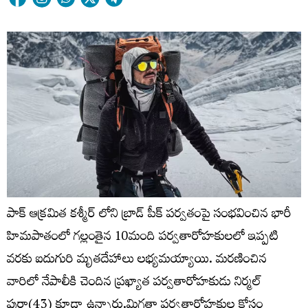
పాక్ ఆక్రమిత కశ్మీర్ లోని బ్రాడ్‌ పీక్‌ పర్వతంపై సంభవించిన భారీ
హిమపాతంలో గల్లంతైన 10మంది పర్వతారోహకులలో ఇప్పటి
వరకు ఐదుగురి మృతదేహాలు లభ్యమయ్యాయి. మరణించిన
వారిలో నేపాలీకి చెందిన ప్రఖ్యాత పర్వతారోహకుడు నిర్మల్‌
పుర్జా(43) కూడా ఉన్నారు.మిగతా పర్వతారోహకుల కోసం