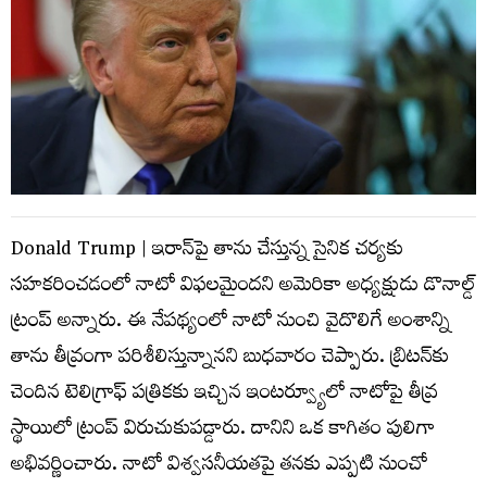
Donald Trump | ఇరాన్‌పై తాను చేస్తున్న సైనిక చర్యకు
సహకరించడంలో నాటో విఫలమైందని అమెరికా అధ్యక్షుడు డొనాల్డ్‌
ట్రంప్‌ అన్నారు. ఈ నేపథ్యంలో నాటో నుంచి వైదొలిగే అంశాన్ని
తాను తీవ్రంగా పరిశీలిస్తున్నానని బుధవారం చెప్పారు. బ్రిటన్‌కు
చెందిన టెలిగ్రాఫ్‌ పత్రికకు ఇచ్చిన ఇంటర్వ్యూలో నాటోపై తీవ్ర
స్థాయిలో ట్రంప్‌ విరుచుకుపడ్డారు. దానిని ఒక కాగితం పులిగా
అభివర్ణించారు. నాటో విశ్వసనీయతపై తనకు ఎప్పటి నుంచో