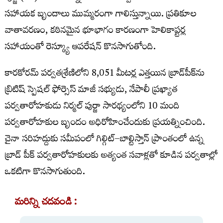
సహాయక బృందాలు ముమ్మరంగా గాలిస్తున్నాయి. ప్రతికూల
వాతావరణం, కఠినమైన భూభాగం కారణంగా హెలికాప్టర్ల
సహాయంతో రెస్క్యూ ఆపరేషన్ కొనసాగుతోంది.
కారకోరమ్‌ పర్వతశ్రేణిలోని 8,051 మీటర్ల ఎత్తయిన బ్రాడ్‌పీక్‌ను
బ్రిటిష్‌ స్పెషల్‌ ఫోర్సెస్‌ మాజీ సభ్యుడు, నేపాలీ ప్రఖ్యాత
పర్వతారోహకుడు నిర్మల్‌ పుర్జా సారథ్యంలోని 10 మంది
పర్వతారోహకుల బృందం అధిరోహించేందుకు ప్రయత్నించింది.
చైనా సరిహద్దుకు సమీపంలో గిల్గిట్‌–బాల్టిస్తాన్‌ ప్రాంతంలో ఉన్న
బ్రాడ్‌ పీక్‌ పర్వతారోహకులకు అత్యంత సవాళ్లతో కూడిన పర్వతాల్లో
ఒకటిగా కొనసాగుతుంది.
మరిన్ని చదవండి :