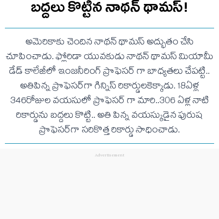
బద్దలు కొట్టిన నాథన్ థామస్!
అమెరికాకు చెందిన నాథన్ థామస్ అద్భుతం చేసి
చూపించాడు. ఫ్లోరిడా యువకుడు నాథన్ థామస్ మియామీ
డేడ్ కాలేజీలో ఇంజనీరింగ్ ప్రొఫెసర్ గా బాధ్యతలు చేపట్టి..
అతిపిన్న ప్రొఫెసర్‌గా గిన్నిస్‌ రికార్డులకెక్కాడు. 18ఏళ్ల
346రోజుల వయసులో ప్రొఫెసర్ గా మారి..306 ఏళ్ల నాటి
రికార్డును బద్దలు కొట్టి.. అతి పిన్న వయస్కుడైన పురుష
ప్రొఫెసర్‌గా సరికొత్త రికార్డు సాధించాడు.