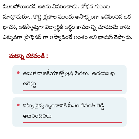
నిలిచిపోయిందని అతను వివరించాడు. బోధన గురించి
మాట్లాడుతూ.. కొద్ది క్షణాల ముందు అసాధ్యంగా అనిపించిన ఒక
భావన, అకస్మాత్తుగా విద్యార్థికి అర్థం కావడాన్ని చూడటమే తాను
ఎక్కువగా ప్రొఫెసర్ గా ఆస్వాదించే అంశం అని థామస్ చెప్పాడు.
మరిన్ని చదవండి :
తమిళ రాజకీయాల్లో త్రిష సెగలు.. ఉదయనిధి
అరెస్టు
నిమ్స్ వైద్య బృందానికి సీఎం రేవంత్ రెడ్డి
అభినందనలు