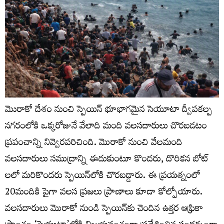
మెురాకో దేశం నుంచి స్పెయిన్‌ భూభాగమైన సెయూటా ద్వీపకల్ప
నగరంలోకి ఒక్కరోజునే వేలాది మంది వలసదారులు చొరబడటం
ప్రపంచాన్ని నివ్వెరపరిచింది. మొరాకో నుంచి వేలమంది
వలసదారులు సముద్రాన్ని ఈదుకుంటూ కొందరు, దొరికన బోట్
లలో మరికొందరు స్పెయిన్‌లోకి చొరబడ్డారు. ఈ ప్రయత్నంలో
20మందికి పైగా వలస ప్రజలు ప్రాణాలు కూడా కోల్పోయారు.
వలసదారులు మొరాకో నుండి స్పెయిన్‌కు చెందిన ఉత్తర ఆఫ్రికా