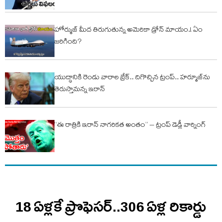
హోర్ముజ్​ మీద తిరుగుతున్న అమెరికా డ్రోన్​ మాయం.! ఏం
జరిగింది?
యుద్ధానికి రెండు వారాల బ్రేక్‌.. దిగొచ్చిన ట్రంప్‌.. హర్మూజ్‌ను
తెరుస్తామన్న ఇరాన్‌
“ఈ రాత్రికి ఇరాన్​ నాగరికత అంతం” – ట్రంప్ డెడ్లీ వార్నింగ్​
18 ఏళ్లకే ప్రొఫెసర్‌..306 ఏళ్ల రికార్డు