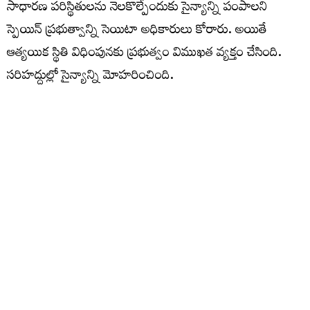
సాధారణ పరిస్థితులను నెలకొల్పేందుకు సైన్యాన్ని పంపాలని
స్పెయిన్‌ ప్రభుత్వాన్ని సెయిటా అధికారులు కోరారు. అయితే
ఆత్యయిక స్థితి విధింపునకు ప్రభుత్వం విముఖత వ్యక్తం చేసింది.
సరిహద్దుల్లో సైన్యాన్ని మోహరించింది.
సరిహద్దుల్లో నిరంతర నిఘా ఉన్నప్పటికీ.. మొరాకో నుంచి
వలసదారులు ఫెన్సింగ్‌ ఎక్కి స్పెయిన్‌లోకి ప్రవేశించడం
సాధారణంగా కొనసాతుంటుంది. అయితే ఈసారి చాలా మంది
సముద్రాన్ని ఈదుకుంటూ సరిహద్దు దాటేందుకు ప్రయత్నించడం
ఆశ్చర్యం కల్గించింది. ఈ సముద్ర మార్గం తక్కువ దూరమే
అయినప్పటికీ..బలమైన అలలు, సరిహద్దు బ్యారియర్లను దాటుకుని
వచ్చే క్రమంలో అనేక మంది మృత్యువాత పడుతున్నారని
అధికారులు వెల్లడించారు.
ఇప్పుడే ఎందుకీ భారీ వలసలు..?