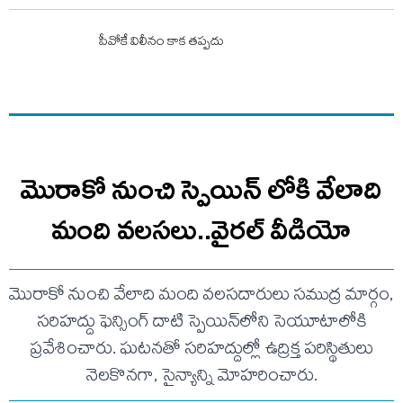
పీవోకే విలీనం కాక తప్పదు
మొరాకో నుంచి స్పెయిన్ లోకి వేలాది
మంది వలసలు..వైరల్ వీడియో
మొరాకో నుంచి వేలాది మంది వలసదారులు సముద్ర మార్గం,
సరిహద్దు ఫెన్సింగ్ దాటి స్పెయిన్‌లోని సెయూటాలోకి
ప్రవేశించారు. ఘటనతో సరిహద్దుల్లో ఉద్రిక్త పరిస్థితులు
నెలకొనగా, సైన్యాన్ని మోహరించారు.