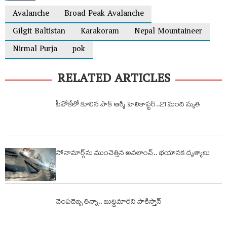
Avalanche
Broad Peak Avalanche
Gilgit Baltistan
Karakoram
Nepal Mountaineer
Nirmal Purja
pok
RELATED ARTICLES
పీవోకేలో కూలిన పాక్ ఆర్మీ హెలికాప్టర్..21 మంది మృతి
సోనామార్గ్‌ను ముంచెత్తిన అవలాంచ్‌.. భయానక దృశ్యాలు
చెంపదెబ్బ తిన్నా.. బుద్ధిమారని పాకిస్తాన్​