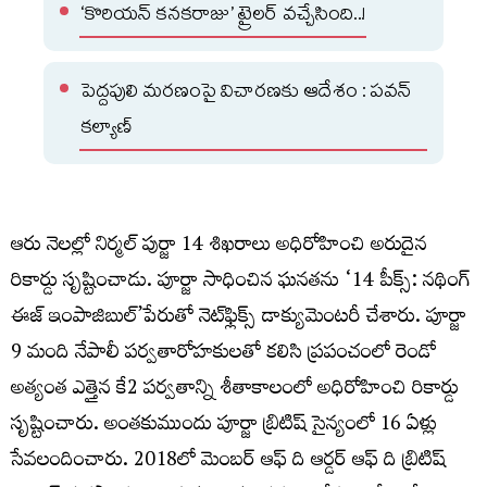
‘కొరియన్ కనకరాజు’ ట్రైలర్ వచ్చేసింది..!
పెద్దపులి మరణంపై విచారణకు ఆదేశం : పవన్
కల్యాణ్
ఆరు నెలల్లో నిర్మల్‌ పుర్జా 14 శిఖరాలు అధిరోహించి అరుదైన
రికార్డు సృష్టించాడు. పూర్జా సాధించిన ఘనతను ‘14 పీక్స్‌: నథింగ్‌
ఈజ్‌ ఇంపాజిబుల్‌’పేరుతో నెట్‌ఫ్లిక్స్‌ డాక్యుమెంటరీ చేశారు. పూర్జా
9 మంది నేపాలీ పర్వతారోహకులతో కలిసి ప్రపంచంలో రెండో
అత్యంత ఎత్తైన కే2 పర్వతాన్ని శీతాకాలంలో అధిరోహించి రికార్డు
సృష్టించారు. అంతకుముందు పూర్జా బ్రిటిష్‌ సైన్యంలో 16 ఏళ్లు
సేవలందించారు. 2018లో మెంబర్‌ ఆఫ్‌ ది ఆర్డర్‌ ఆఫ్‌ ది బ్రిటిష్‌