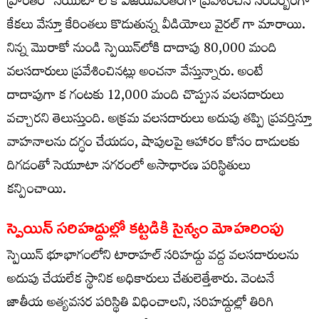
ప్రాంతం ‘సెయుటా’లోకి విజయవంతంగా ప్రవేశించిన సందర్బంగా
కేకలు వేస్తూ కేరింతలు కొడుతున్న వీడియోలు వైరల్ గా మారాయి.
నిన్న మొరాకో నుండి స్పెయిన్‌లోకి దాదాపు 80,000 మంది
వలసదారులు ప్రవేశించినట్లు అంచనా వేస్తున్నారు. అంటే
దాదాపుగా క గంటకు 12,000 మంది చొప్పున వలసదారులు
వచ్చారని తెలుస్తుంది. అక్రమ వలసదారులు అదుపు తప్పి ప్రవర్తిస్తూ
వాహనాలను దగ్ధం చేయడం, షాపులపై ఆహారం కోసం దాడులకు
దిగడంతో సెయూటా నగరంలో అసాధారణ పరిస్థితులు
కన్పించాయి.
స్పెయిన్ సరిహద్దుల్లో కట్టడికి సైన్యం మోహరింపు
స్పెయిన్ భూభాగంలోని టారాహల్‌ సరిహద్దు వద్ద వలసదారులను
అదుపు చేయలేక స్థానిక అధికారులు చేతులెత్తేశారు. వెంటనే
జాతీయ అత్యవసర పరిస్థితి విధించాలని, సరిహద్దుల్లో తిరిగి