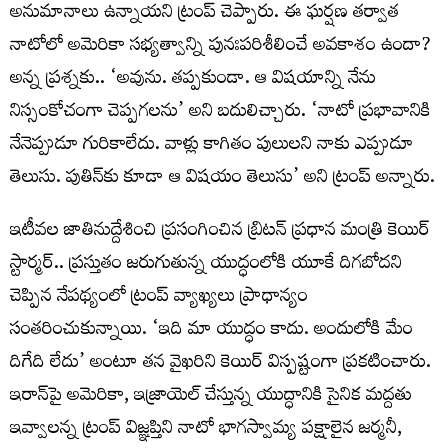
అనుమానాలు ఉన్నాయని ట్రంప్‌ చెప్పారు. ఈ ఘర్షణ తర్వాత
నాటోలో అమెరికా సభ్యత్వాన్ని పునఃపరిశీలించే అవకాశం ఉందా?
అన్న ప్రశ్నకు.. ‘అవును. తప్పకుండా. ఆ విషయాన్ని నేను
నిస్సంకోచంగా చెప్పగలను’ అని బదులిచ్చారు. ‘నాటో ప్రభావానికి
నేనెప్పుడూ గురికాలేదు. వాళ్లు కాగితం పులులని నాకు ఎప్పుడూ
తెలుసు. పుతిన్‌కు కూడా ఆ విషయం తెలుసు’ అని ట్రంప్‌ అన్నారు.
ఇటీవల జాతినుద్దేశించి ప్రసంగించిన బ్రిటన్‌ ప్రధాన మంత్రి కెయిర్‌
స్టార్మర్‌.. ప్రస్తుతం జరుగుతున్న యుద్ధంలోకి యూకే దిగబోదని
చెప్పిన నేపథ్యంలో ట్రంప్‌ వ్యాఖ్యలు ప్రాధాన్యం
సంతరించుకున్నాయి. ‘ఇది మా యుద్ధం కాదు. అందులోకి మేం
దిగేది లేదు’ అంటూ తన వైఖరిని కెయిర్‌ విస్పష్టంగా ప్రకటించారు.
ఇరాన్‌పై అమెరికా, ఇజ్రాయెల్‌ చేస్తున్న యుద్ధానికి సైనిక మద్దతు
ఇవ్వాలన్న ట్రంప్‌ విజ్ఞప్తిని నాటో భాగస్వామ్య పక్షాలైన జర్మనీ,