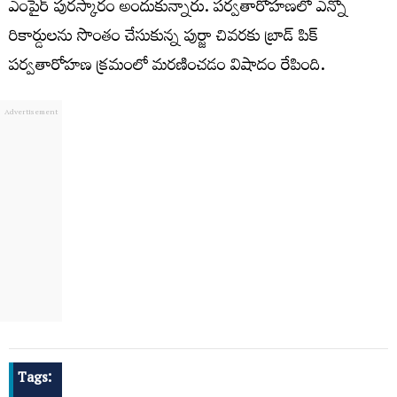
ఎంపైర్‌ పురస్కారం అందుకున్నారు. పర్వతారోహణలో ఎన్నో
రికార్డులను సొంతం చేసుకున్న పుర్జా చివరకు బ్రాడ్ పిక్
పర్వతారోహణ క్రమంలో మరణించడం విషాదం రేపింది.
Tags: