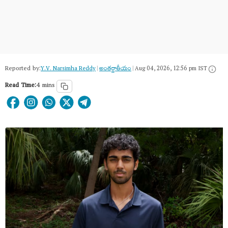
Reported by:
Y.V. Narsimha Reddy
|
అంత‌ర్జాతీయం
|
Aug 04, 2026, 12:56 pm IST
Read Time:
4 mins