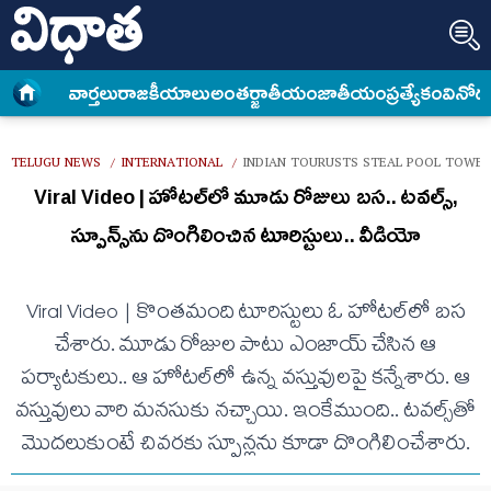
వార్త‌లు
రాజకీయాలు
అంత‌ర్జాతీయం
జాతీయం
ప్రత్యేకం
వినోద
TELUGU NEWS
INTERNATIONAL
INDIAN TOURUSTS STEAL POOL TOWEL
/
/
Viral Video | హోట‌ల్‌లో మూడు రోజులు బ‌స‌.. ట‌వ‌ల్స్,
స్పూన్స్‌ను దొంగిలించిన టూరిస్టులు.. వీడియో
Viral Video | కొంత‌మంది టూరిస్టులు ఓ హోట‌ల్‌లో బ‌స
చేశారు. మూడు రోజుల పాటు ఎంజాయ్ చేసిన ఆ
ప‌ర్యాట‌కులు.. ఆ హోట‌ల్‌లో ఉన్న వ‌స్తువుల‌పై క‌న్నేశారు. ఆ
వ‌స్తువులు వారి మ‌న‌సుకు న‌చ్చాయి. ఇంకేముంది.. ట‌వ‌ల్స్‌తో
మొద‌లుకుంటే చివ‌ర‌కు స్పూన్ల‌ను కూడా దొంగిలించేశారు.