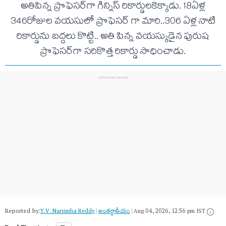
అతిపిన్న ప్రొఫెసర్‌గా గిన్నిస్‌ రికార్డులకెక్కాడు. 18ఏళ్ల
346రోజుల వయసులో ప్రొఫెసర్ గా మారి..306 ఏళ్ల నాటి
రికార్డును బద్దలు కొట్టి.. అతి పిన్న వయస్కుడైన పురుష
ప్రొఫెసర్‌గా సరికొత్త రికార్డు సాధించాడు.
Reported by:
Y.V. Narsimha Reddy
|
అంత‌ర్జాతీయం
|
Aug 04, 2026, 12:56 pm IST