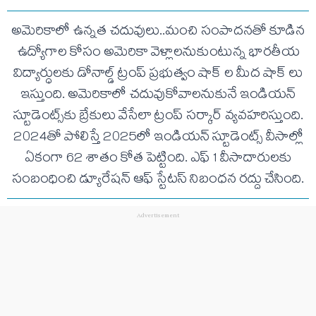
అమెరికాలో ఉన్నత చదువులు..మంచి సంపాదనతో కూడిన
ఉద్యోగాల కోసం అమెరికా వెళ్లాలనుకుంటున్న భారతీయ
విద్యార్ధులకు డోనాల్డ్ ట్రంప్ ప్రభుత్వం షాక్ ల మీద షాక్ లు
ఇస్తుంది. అమెరికాలో చదువుకోవాలనుకునే ఇండియన్
స్టూడెంట్స్‌కు బ్రేకులు వేసేలా ట్రంప్ సర్కార్ వ్యవహరిస్తుంది.
2024తో పోలిస్తే 2025లో ఇండియన్ స్టూడెంట్స్ వీసాల్లో
ఏకంగా 62 శాతం కోత పెట్టింది. ఎఫ్ 1 వీసాదారులకు
సంబంధించి డ్యూరేషన్ ఆఫ్ స్టేటస్ నిబంధన రద్దు చేసింది.