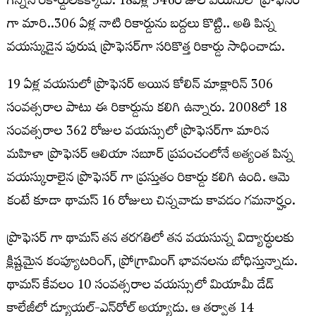
గిన్నిస్‌ రికార్డులకెక్కాడు. 18ఏళ్ల 346రోజుల వయసులో ప్రొఫెసర్
గా మారి..306 ఏళ్ల నాటి రికార్డును బద్దలు కొట్టి.. అతి పిన్న
వయస్కుడైన పురుష ప్రొఫెసర్‌గా సరికొత్త రికార్డు సాధించాడు.
19 ఏళ్ల వయసులో ప్రొఫెసర్ అయిన కోలిన్ మాక్లారిన్ 306
సంవత్సరాల పాటు ఈ రికార్డును కలిగి ఉన్నారు. 2008లో 18
సంవత్సరాల 362 రోజుల వయస్సులో ప్రొఫెసర్‌గా మారిన
మహిళా ప్రొఫెసర్ ఆలియా సబూర్ ప్రపంచంలోనే అత్యంత పిన్న
వయస్కురాలైన ప్రొఫెసర్ గా ప్రస్తుతం రికార్డు కలిగి ఉంది. ఆమె
కంటే కూడా థామస్ 16 రోజులు చిన్నవాడు కావడం గమనార్హం.
ప్రొఫెసర్ గా థామస్ తన తరగతిలో తన వయసున్న విద్యార్ధులకు
క్లిష్టమైన కంప్యూటరింగ్, ప్రోగ్రామింగ్ భావనలను బోధిస్తున్నాడు.
థామస్ కేవలం 10 సంవత్సరాల వయస్సులో మియామీ డేడ్
కాలేజీలో డ్యూయల్-ఎన్‌రోల్ అయ్యాడు. ఆ తర్వాత 14