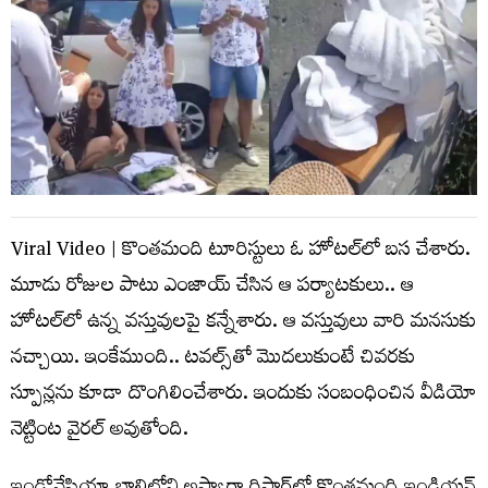
Viral Video | కొంత‌మంది టూరిస్టులు ఓ హోట‌ల్‌లో బ‌స చేశారు.
మూడు రోజుల పాటు ఎంజాయ్ చేసిన ఆ ప‌ర్యాట‌కులు.. ఆ
హోట‌ల్‌లో ఉన్న వ‌స్తువుల‌పై క‌న్నేశారు. ఆ వ‌స్తువులు వారి మ‌న‌సుకు
న‌చ్చాయి. ఇంకేముంది.. ట‌వ‌ల్స్‌తో మొద‌లుకుంటే చివ‌ర‌కు
స్పూన్ల‌ను కూడా దొంగిలించేశారు. ఇందుకు సంబంధించిన వీడియో
నెట్టింట వైరల్ అవుతోంది.