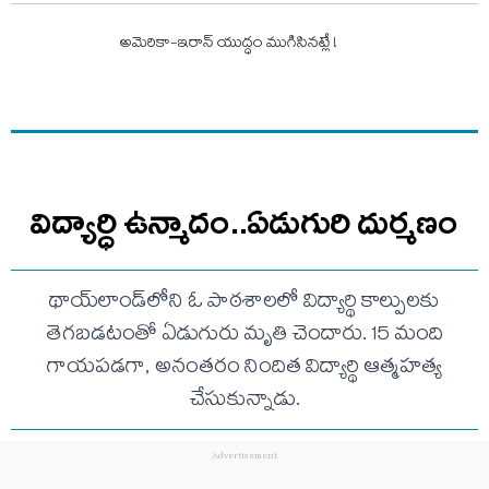
అమెరికా-ఇరాన్‌ యుద్ధం ముగిసినట్లే !
విద్యార్ధి ఉన్మాదం..ఏడుగురి దుర్మణం
థాయ్‌లాండ్‌లోని ఓ పాఠశాలలో విద్యార్థి కాల్పులకు
తెగబడటంతో ఏడుగురు మృతి చెందారు. 15 మంది
గాయపడగా, అనంతరం నిందిత విద్యార్థి ఆత్మహత్య
చేసుకున్నాడు.