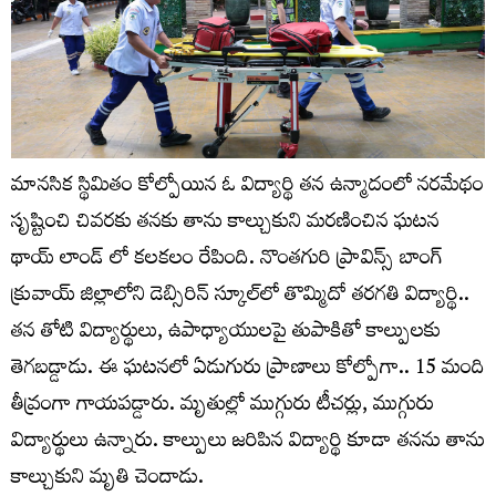
మానసిక స్థిమితం కోల్పోయిన ఓ విద్యార్థి తన ఉన్మాదంలో నరమేథం
సృష్టించి చివరకు తనకు తాను కాల్చుకుని మరణించిన ఘటన
థాయ్ లాండ్ లో కలకలం రేపింది. నొంతగురి ప్రావిన్స్‌ బాంగ్‌
క్రువాయ్‌ జిల్లాలోని డెబ్సిరిన్ స్కూల్‌లో తొమ్మిదో తరగతి విద్యార్థి..
తన తోటి విద్యార్థులు, ఉపాధ్యాయులపై తుపాకితో కాల్పులకు
తెగబడ్డాడు. ఈ ఘటనలో ఏడుగురు ప్రాణాలు కోల్పోగా.. 15 మంది
తీవ్రంగా గాయపడ్డారు. మృతుల్లో ముగ్గురు టీచర్లు, ముగ్గురు
విద్యార్థులు ఉన్నారు. కాల్పులు జరిపిన విద్యార్థి కూడా తనను తాను
కాల్చుకుని మృతి చెందాడు.