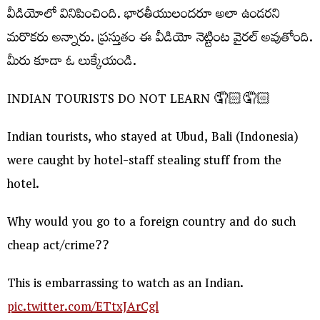
వీడియోలో వినిపించింది. భార‌తీయులంద‌రూ అలా ఉండ‌ర‌ని
మ‌రొక‌రు అన్నారు. ప్ర‌స్తుతం ఈ వీడియో నెట్టింట వైర‌ల్ అవుతోంది.
మీరు కూడా ఓ లుక్కేయండి.
INDIAN TOURISTS DO NOT LEARN 🤦🏻🤦🏻
Indian tourists, who stayed at Ubud, Bali (Indonesia)
were caught by hotel-staff stealing stuff from the
hotel.
Why would you go to a foreign country and do such
cheap act/crime??
This is embarrassing to watch as an Indian.
pic.twitter.com/ETtxJArCgl