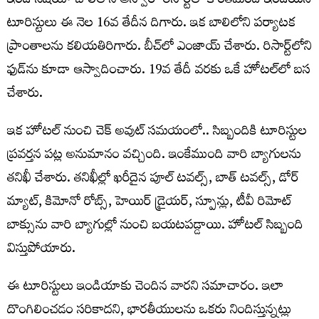
ఇండోనేషియా బాలిలోని అస్వారా రిసార్ట్‌లో కొంత‌మంది ఇండియ‌న్
టూరిస్టులు ఈ నెల 16వ తేదీన దిగారు. ఇక బాలిలోని ప‌ర్యాట‌క
ప్రాంతాల‌ను క‌లియ‌తిరిగారు. బీచ్‌లో ఎంజాయ్ చేశారు. రిసార్ట్‌లోని
ఫుడ్‌ను కూడా ఆస్వాదించారు. 19వ తేదీ వ‌ర‌కు ఒకే హోట‌ల్‌లో బ‌స
చేశారు.
ఇక హోట‌ల్ నుంచి చెక్ అవుట్ స‌మ‌యంలో.. సిబ్బందికి టూరిస్టుల
ప్ర‌వ‌ర్త‌న ప‌ట్ల అనుమానం వ‌చ్చింది. ఇంకేముంది వారి బ్యాగుల‌ను
త‌నిఖీ చేశారు. త‌నిఖీల్లో ఖ‌రీదైన పూల్ ట‌వ‌ల్స్, బాత్ ట‌వ‌ల్స్, డోర్
మ్యాట్, కిమోనో రోబ్స్, హెయిర్ డ్రైయ‌ర్, స్పూన్లు, టీవీ రిమోట్
బాక్సును వారి బ్యాగుల్లో నుంచి బ‌య‌ట‌ప‌డ్డాయి. హోట‌ల్ సిబ్బంది
విస్తుపోయారు.
ఈ టూరిస్టులు ఇండియాకు చెందిన వారని స‌మాచారం. ఇలా
దొంగిలించ‌డం స‌రికాద‌ని, భార‌తీయుల‌ను ఒక‌రు నిందిస్తున్న‌ట్లు