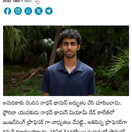
Read Time:
4 mins
అమెరికాకు చెందిన నాథన్ థామస్ అద్భుతం చేసి చూపించాడు.
ఫ్లోరిడా యువకుడు నాథన్ థామస్ మియామీ డేడ్ కాలేజీలో
ఇంజనీరింగ్ ప్రొఫెసర్ గా బాధ్యతలు చేపట్టి.. అతిపిన్న ప్రొఫెసర్‌గా