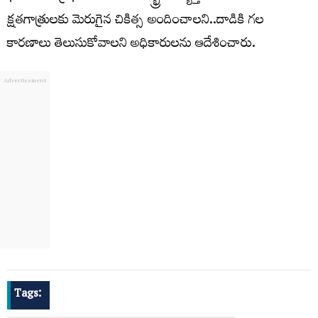
క్షతగాత్రులకు మెరుగైన చికిత్స అందించాలని..దాడికి గల
కారణాలు తెలుసుకోవాలని అధికారులను ఆదేశించారు.
Tags: