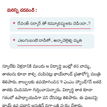
మరిన్ని చదవండి :
రేవంత్ సర్కార్ తో కమ్యూనిస్టులకు చెడిందా..?
ఎలుగుబంటి దాడిలో.. అన్నాచెల్లెళ్లు మృతి
స్కూల్‌కు వెళ్లడానికి ముందు ఆ విద్యార్థి ఇంట్లో తన బామ్మ,
తాతలను కూడా కాల్చి చంపినట్లు థాయ్‌లాండ్ ప్రజారోగ్య మంత్రి
తెలిపారు. కాల్పులకు ఉపయోగించిన 9 ఎంఎం హ్యాండ్‌గన్ అతడి
తాతకు చెందినదిగా గుర్తించామన్నారు. విద్యార్థి తాత కూడా
గతంలో ఉపాధ్యాయుడిగా పని చేసినట్లు తెలిపారు. ఈ ఘటనపై
థాయ్ ఉప ప్రధాని అనుతిన్ దిగ్భ్రాంతి వ్యక్తం చేశారు.