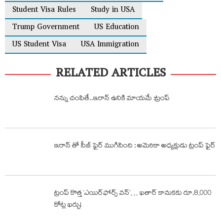
Student Visa Rules
Study in USA
Trump Government
US Education
US Student Visa
USA Immigration
RELATED ARTICLES
నన్ను చంపితే..ఇరాన్ ఉనికి మాయమే :ట్రంప్
ఇరాన్ తో సీజ్ ఫైర్ ముగిసింది : అమెరికా అధ్యక్షుడు ట్రంప్ ఫైర్
ట్రంప్‌ కొత్త ‘ఎయిర్​ఫోర్స్​ వన్​’… ఖతార్‌ కానుకకు రూ.8,000
కోట్ల ఖర్చు!