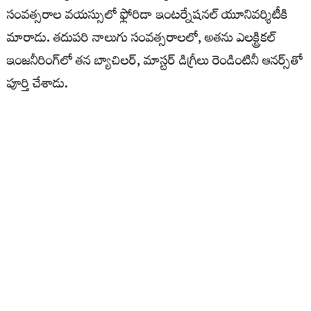
సంవత్సరాల వయస్సులో ఫ్లోరిడా ఇంటర్నేషనల్ యూనివర్శిటీకి
మారాడు. తదుపరి నాలుగు సంవత్సరాలలో, అతను ఎలక్ట్రికల్
ఇంజనీరింగ్‌లో తన బ్యాచిలర్, మాస్టర్ డిగ్రీలు రెండింటినీ ఆనర్స్‌తో
పూర్తి చేశాడు.
ఇంజనీర్ల కుటుంబం నుండి వచ్చిన థామస్.. తాను పెరిగేకొద్దీ
గణితం తనకు సహజంగానే అబ్బిందని చెప్పాడు. కష్టమైన
విషయాలను కూడా తన తల్లి తేలికగా అనిపించేలా చేసేదని, ఆ
గుణం తాను అప్పట్లో గ్రహించిన దానికంటే ఎక్కువగా తనలో
నిలిచిపోయిందని అతను వివరించాడు. బోధన గురించి
మాట్లాడుతూ.. కొద్ది క్షణాల ముందు అసాధ్యంగా అనిపించిన ఒక
భావన, అకస్మాత్తుగా విద్యార్థికి అర్థం కావడాన్ని చూడటమే తాను
ఎక్కువగా ప్రొఫెసర్ గా ఆస్వాదించే అంశం అని థామస్ చెప్పాడు.