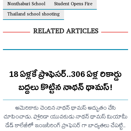
Nonthaburi School
Student Opens Fire
Thailand school shooting
RELATED ARTICLES
18 ఏళ్లకే ప్రొఫెసర్‌..306 ఏళ్ల రికార్డు
బద్దలు కొట్టిన నాథన్ థామస్!
అమెరికాకు చెందిన నాథన్ థామస్ అద్భుతం చేసి
చూపించాడు. ఫ్లోరిడా యువకుడు నాథన్ థామస్ మియామీ
డేడ్ కాలేజీలో ఇంజనీరింగ్ ప్రొఫెసర్ గా బాధ్యతలు చేపట్టి..