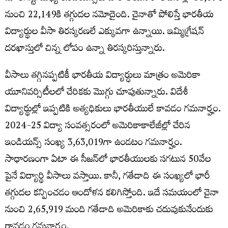
నుంచి 22,149కి తగ్గుదల నమోదైంది. చైనాతో పోలిస్తే భారతీయ
విద్యార్థుల వీసా తిరస్కరణలే ఎక్కువగా ఉన్నాయి. ఇమ్మిగ్రేషన్
దరఖాస్తులో చిన్న లోపం ఉన్నా తిరస్కరిస్తున్నారు.
వీసాలు తగ్గినప్పటికీ భారతీయ విద్యార్ధులు మాత్రం అమెరికా
యూనివర్సిటీలలో చేరికకు మొగ్గు చూపుతున్నారు. విదేశీ
విద్యార్థుల్లో ఇప్పటికి అత్యధికులు భారతీయులే కావడం గమనార్హం.
2024-25 విద్యా సంవత్సరంలో అమెరికాకాలేజీల్లో చేరిన
ఇండియన్స్ సంఖ్య 3,63,019గా ఉండటం గమనార్హం.
సాధారణంగా ఏటా ఈ సీజన్‌లో భారతీయులకు సగటున 50వేల
పైనే విద్యార్థి వీసాలు వస్తాయి. కానీ, గతేడాది ఈ సంఖ్యలో భారీ
తగ్గుదల కన్పించడం ఆందోళన కలిగిస్తోంది. ఇదే సమయంలో చైనా
నుంచి 2,65,919 మంది గతేడాది అమెరికాకు చదువుకునేందుకు
రావడం గమనార్హం.