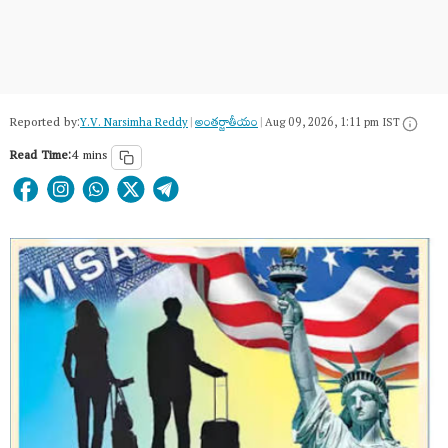
Reported by:
Y.V. Narsimha Reddy
|
అంత‌ర్జాతీయం
|
Aug 09, 2026, 1:11 pm IST
Read Time:
4 mins