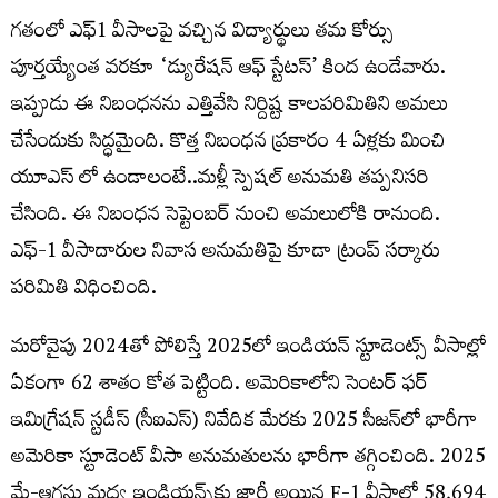
గతంలో ఎఫ్‌1 వీసాలపై వచ్చిన విద్యార్థులు తమ కోర్సు
పూర్తయ్యేంత వరకూ ‘డ్యురేషన్‌ ఆఫ్‌ స్టేటస్‌’ కింద ఉండేవారు.
ఇప్పుడు ఈ నిబంధనను ఎత్తివేసి నిర్దిష్ట కాలపరిమితిని అమలు
చేసేందుకు సిద్ధమైంది. కొత్త నిబంధన ప్రకారం 4 ఏళ్లకు మించి
యూఎస్ లో ఉండాలంటే..మళ్లీ స్పెషల్ అనుమతి తప్పనిసరి
చేసింది. ఈ నిబంధన సెప్టెంబర్ నుంచి అమలులోకి రానుంది.
ఎఫ్‌-1 వీసాదారుల నివాస అనుమతిపై కూడా ట్రంప్‌ సర్కారు
పరిమితి విధించింది.
మరోవైపు 2024తో పోలిస్తే 2025లో ఇండియన్ స్టూడెంట్స్ వీసాల్లో
ఏకంగా 62 శాతం కోత పెట్టింది. అమెరికాలోని సెంటర్‌ ఫర్‌
ఇమిగ్రేషన్‌ స్టడీస్‌ (సీఐఎస్‌) నివేదిక మేరకు 2025 సీజన్‌లో భారీగా
అమెరికా స్టూడెంట్ వీసా అనుమతులను భారీగా తగ్గించింది. 2025
మే-ఆగస్టు మధ్య ఇండియన్స్‌కు జారీ అయిన F-1 వీసాల్లో 58,694