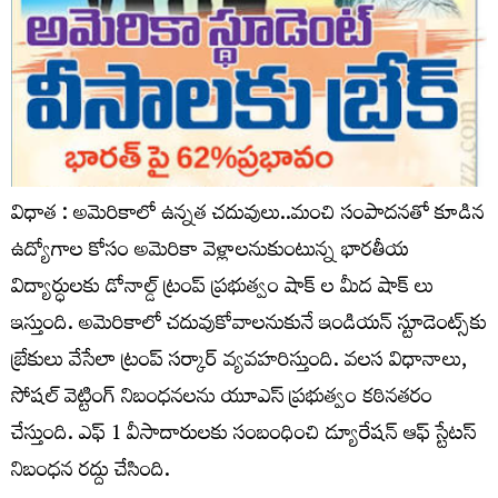
విధాత : అమెరికాలో ఉన్నత చదువులు..మంచి సంపాదనతో కూడిన
ఉద్యోగాల కోసం అమెరికా వెళ్లాలనుకుంటున్న భారతీయ
విద్యార్ధులకు డోనాల్డ్ ట్రంప్ ప్రభుత్వం షాక్ ల మీద షాక్ లు
ఇస్తుంది. అమెరికాలో చదువుకోవాలనుకునే ఇండియన్ స్టూడెంట్స్‌కు
బ్రేకులు వేసేలా ట్రంప్ సర్కార్ వ్యవహరిస్తుంది. వలస విధానాలు,
సోషల్ వెట్టింగ్ నిబంధనలను యూఎస్ ప్రభుత్వం కఠినతరం
చేస్తుంది. ఎఫ్ 1 వీసాదారులకు సంబంధించి డ్యూరేషన్ ఆఫ్ స్టేటస్
నిబంధన రద్దు చేసింది.