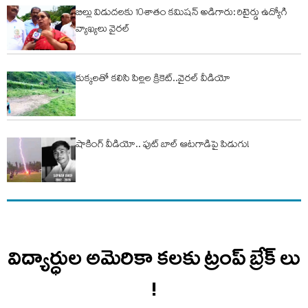
బిల్లు విడుదలకు 10శాతం కమిషన్ అడిగారు: రిటైర్డు ఉద్యోగి
వ్యాఖ్యలు వైరల్
కుక్కలతో కలిసి పిల్లల క్రికెట్..వైరల్ వీడియో
షాకింగ్ వీడియో.. ఫుట్ బాల్ ఆటగాడిపై పిడుగు!
విద్యార్ధుల అమెరికా కలకు ట్రంప్ బ్రేక్ లు
!