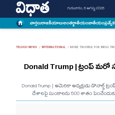
గురువారం, 6 ఆగస్టు 2026
వార్త‌లు
రాజకీయాలు
అంత‌ర్జాతీయం
జాతీయం
ప్రత్యే
TELUGU NEWS
INTERNATIONAL
MORE TROUBLE FOR INDIA TRU
/
/
Donald Trump | ట్రంప్‌ మరో
Donald Trump | అమెరికా అధ్యక్షుడు డొనాల్డ్‌ ట్
దేశాలపై సుంకాలను 500 శాతం పెంచేందుకు రూపొం