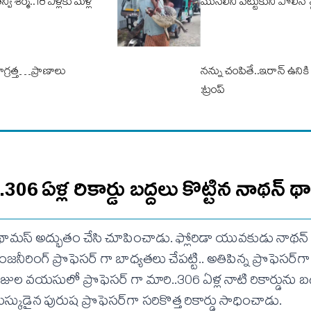
న్వీ శర్మ..18 ఏళ్లకు మళ్లీ
మొసలిని పట్టుకుని పోలీస్ స్
గ్రత్త…ప్రాణాలు
నన్ను చంపితే..ఇరాన్ ఉన
:ట్రంప్
‌..306 ఏళ్ల రికార్డు బద్దలు కొట్టిన నాథన్ 
 థామస్ అద్భుతం చేసి చూపించాడు. ఫ్లోరిడా యువకుడు నాథన
రింగ్ ప్రొఫెసర్ గా బాధ్యతలు చేపట్టి.. అతిపిన్న ప్రొఫెసర్‌గా గి
రోజుల వయసులో ప్రొఫెసర్ గా మారి..306 ఏళ్ల నాటి రికార్డును బద్ద
్కుడైన పురుష ప్రొఫెసర్‌గా సరికొత్త రికార్డు సాధించాడు.