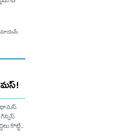
టేషన్ కు!
ికి మాయమే
థామస్!
్ థామస్
న్నిస్‌
లు కొట్టి..