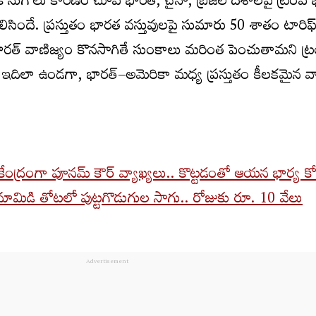
కొనుగోలు కారణం చూపి భారత్‌, చైనా, బ్రెజిల్‌ దేశాలపై ట్రంప్‌
ిసిందే. ప్రస్తుతం భారత వస్తువులపై సుమారు 50 శాతం టారిఫ్
ారత్ వాణిజ్యం కొనసాగితే సుంకాలు మరింత పెంచుతామని ట్రం
. ఇదిలా ఉండగా, భారత్–అమెరికా మధ్య ప్రస్తుతం కీలకమైన వా
ద్రంగా పూనమ్ కౌర్ వ్యాఖ్యలు.. కొట్ట‌డంతో ఆయ‌న భార్య క
మిడి తోట‌లో పుట్ట‌గొడుగుల సాగు.. రోజుకు రూ. 10 వేలు