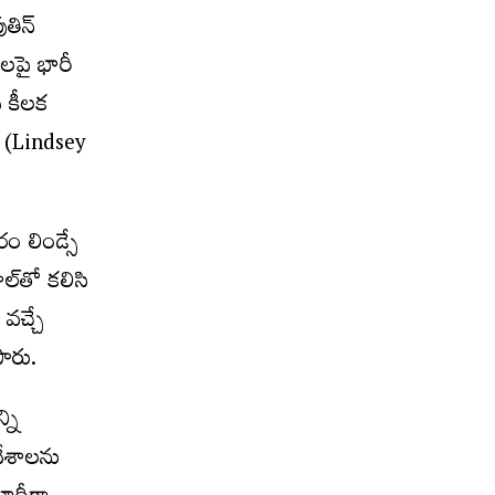
తిన్‌
ాలపై భారీ
 కీలక
మ్‌ (Lindsey
ం లిండ్సే
ాల్‌తో కలిసి
 వచ్చే
పారు.
్ని
దేశాలను