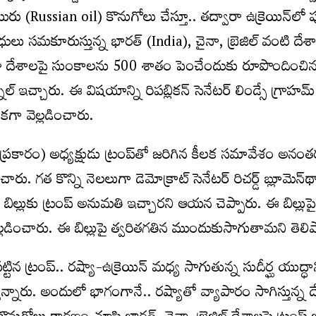
రు (Russian oil) కొనుగోలు చేస్తూ.. తద్వారా ఉక్రెయిన్‌లో పు
ధులు సమకూరుస్తున్న భారత్ (India)‌, చైనా, బ్రెజిల్‌ వంటి దేశ
ా దేశాలపై సుంకాలను 500 శాతం పెంచేందుకు రూపొందించిన
సిగ్నల్‌ ఇచ్చారు. ఈ విషయాన్ని రిపబ్లికన్‌ సెనేటర్‌ లిండ్సే గ్రాహ
గా వెల్లడించారు.
్రకారం) అధ్యక్షుడు ట్రంప్‌తో జరిగిన కీలక సమావేశం అనంతర
రు. గత కొన్ని నెలలుగా డెమోక్రాట్‌ సెనేటర్‌ రిచర్డ్‌ బ్లూమెన్‌థ
ల బిల్లుకు ట్రంప్‌ అనుమతి ఇచ్చారని ఆయన చెప్పారు. ఈ బిల్లుపై
ల్లడించారు. ఈ బిల్లుపై త్వరితగతిన ముందుకుసాగుతామని తెలి
ిన ట్రంప్‌.. రష్యా-ఉక్రెయిన్‌ మధ్య సాగుతున్న సుదీర్ఘ యుద్ధాన
తున్నారు. అందులో భాగంగానే.. రష్యాతో వ్యాపారం సాగిస్తున్న 