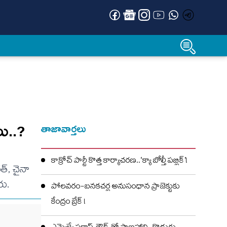
ు..?
తాజావార్తలు
కాక్రోచ్ పార్టీ కొత్త కార్యాచరణ..‘క్యా బోల్తీ పబ్లిక్’!
్‌, చైనా
రు.
పోలవరం-బనకచర్ల అనుసంధాన ప్రాజెక్టుకు
కేంద్రం బ్రేక్ !