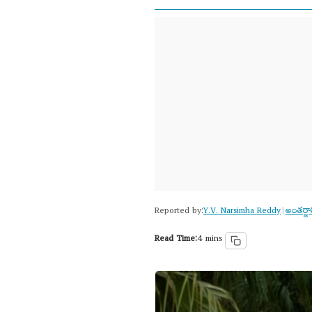
Reported by:
Y.V. Narsimha Reddy
అంత‌ర్
|
Read Time:
4 mins