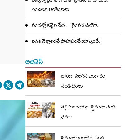
ఎమ్మెల్యే ప్రకాష్ గౌడ్ తో ప్రాణహాని..కొడుకు
సంచలన ఆరోపణలు
వరదల్లో కట్టెల వేట… వైరల్ వీడియో!
బడికి వెళ్లాలంటే సాహసంచేయాల్సిందే..!
బిజినెస్
భారీగా పెరిగిన బంగారం,
వెండి ధరలు
తగ్గిన బంగారం..స్థిరంగా వెండి
ధరలు
స్థిరంగా బంగారం, వెండి