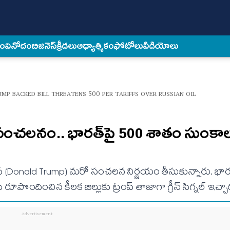
కం
వినోదం
బిజినెస్
క్రీడలు
ఆధ్యాత్మికం
ఫోటోలు
వీడియోలు
MP BACKED BILL THREATENS 500 PER TARIFFS OVER RUSSIAN OIL
 సంచలనం.. భారత్‌పై 500 శాతం సుంకాల
రంప్‌ (Donald Trump) మరో సంచలన నిర్ణయం తీసుకున్నారు. భారత
దించిన కీలక బిల్లుకు ట్రంప్‌ తాజాగా గ్రీన్‌ సిగ్నల్‌ ఇచ్చా