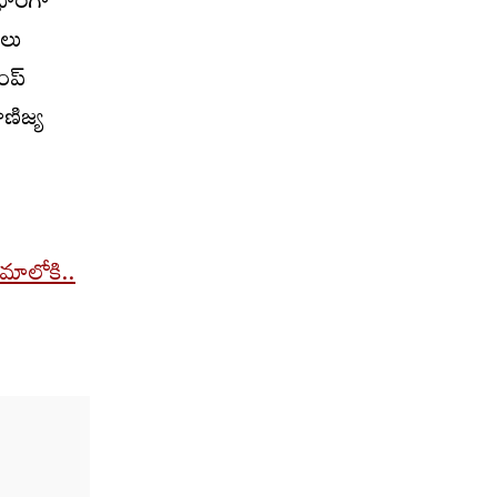
 భారీగా
‌లు
ప్‌
ణిజ్య
ోమాలోకి..