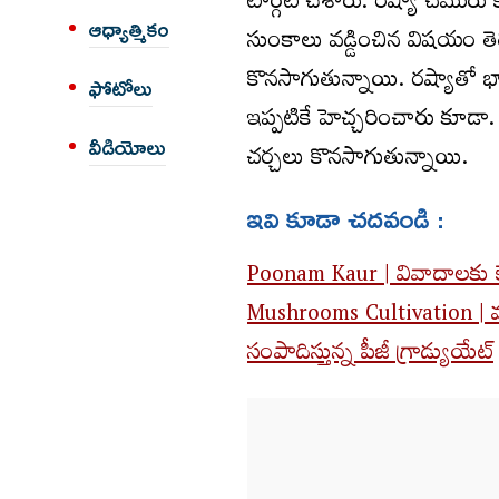
టార్గెట్‌ చేశారు. రష్యా చమురు 
ఆధ్యాత్మికం
సుంకాలు వడ్డించిన విషయం తెల
కొనసాగుతున్నాయి. రష్యాతో భ
ఫోటోలు
ఇప్పటికే హెచ్చరించారు కూడా
వీడియోలు
చర్చలు కొనసాగుతున్నాయి.
ఇవి కూడా చదవండి :
Poonam Kaur | వివాదాలకు కేం
Mushrooms Cultivation | మా
సంపాదిస్తున్న పీజీ గ్రాడ్యుయేట్