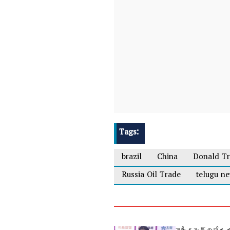
Tags:
brazil
China
Donald T
Russia Oil Trade
telugu n