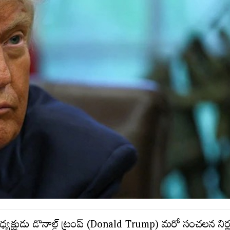
యక్షుడు డొనాల్డ్‌ ట్రంప్‌ (Donald Trump) మరో సంచలన ని