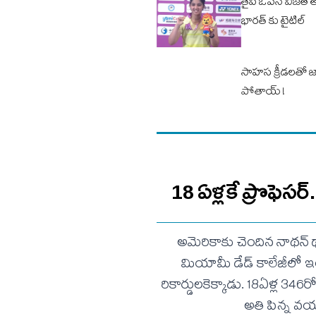
తైపీ ఓపెన్‌ విజేత త
భారత్ కు టైటిల్‌
సాహస క్రీడలతో జా
పోతాయ్ !
18 ఏళ్లకే ప్రొఫెసర్
అమెరికాకు చెందిన నాథన్
మియామీ డేడ్ కాలేజీలో ఇంజనీ
రికార్డులకెక్కాడు. 18ఏళ్ల 346
అతి పిన్న వయస