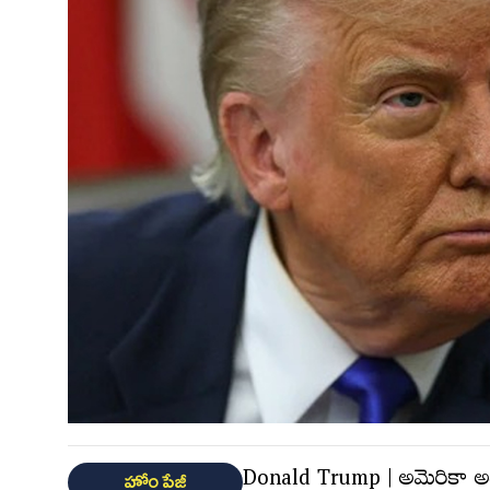
Donald Trump | అమెరికా అధ్
హోం పేజీ