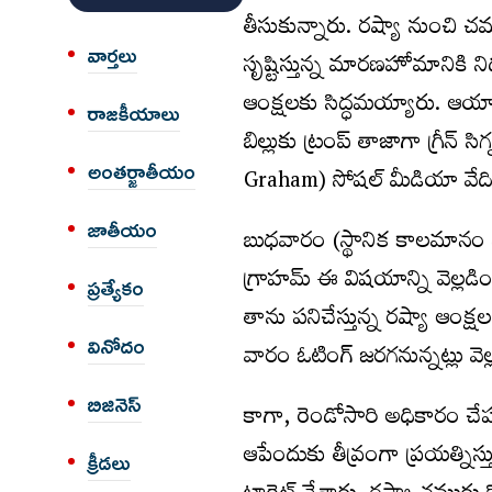
తీసుకున్నారు. రష్యా నుంచి చము
వార్త‌లు
సృష్టిస్తున్న మారణహోమానికి ని
ఆంక్షలకు సిద్ధమయ్యారు. ఆయ
రాజకీయాలు
బిల్లుకు ట్రంప్‌ తాజాగా గ్రీన్‌ 
అంత‌ర్జాతీయం
Graham) సోషల్‌ మీడియా వేదిక
జాతీయం
బుధవారం (స్థానిక కాలమానం ప
గ్రాహమ్‌ ఈ విషయాన్ని వెల్లడించా
ప్రత్యేకం
తాను పనిచేస్తున్న రష్యా ఆంక్ష
వినోదం
వారం ఓటింగ్‌ జరగనున్నట్లు వె
బిజినెస్
కాగా, రెండోసారి అధికారం చేపట్ట
ఆపేందుకు తీవ్రంగా ప్రయత్నిస్
క్రీడలు