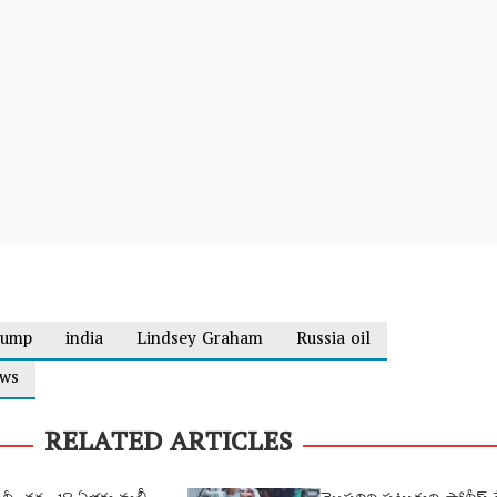
rump
india
Lindsey Graham
Russia oil
ews
RELATED ARTICLES