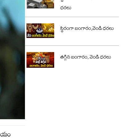
ధరలు
స్థిరంగా బంగారం,వెండి ధరలు
తగ్గిన బంగారం, వెండి ధరలు
ర్ణయం