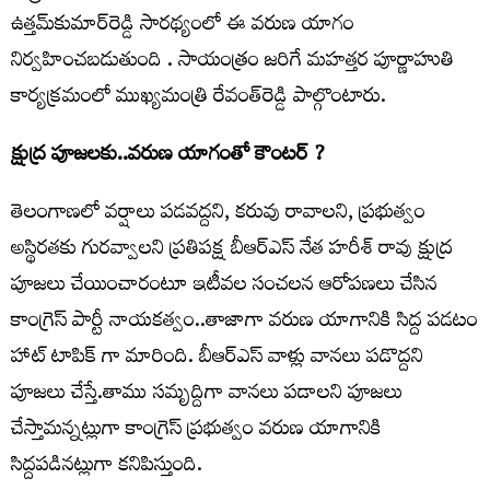
ఉత్తమ్‌కుమార్‌రెడ్డి సారథ్యంలో ఈ వరుణ యాగం
నిర్వహించబడుతుంది . సాయంత్రం జరిగే మహత్తర పూర్ణాహుతి
కార్యక్రమంలో ముఖ్యమంత్రి రేవంత్‌రెడ్డి పాల్గొంటారు.
క్షుద్ర పూజలకు..వరుణ యాగంతో కౌంటర్ ?
తెలంగాణలో వర్షాలు పడవద్దని, కరువు రావాలని, ప్రభుత్వం
అస్థిరతకు గురవ్వాలని ప్రతిపక్ష బీఆర్ఎస్ నేత హరీశ్ రావు క్షుద్ర
పూజలు చేయించారంటూ ఇటీవల సంచలన ఆరోపణలు చేసిన
కాంగ్రెస్ పార్టీ నాయకత్వం..తాజాగా వరుణ యాగానికి సిద్ద పడటం
హాట్ టాపిక్ గా మారింది. బీఆర్ఎస్ వాళ్లు వానలు పడొద్దని
పూజలు చేస్తే.తాము సమృద్దిగా వానలు పడాలని పూజలు
చేస్తామన్నట్లుగా కాంగ్రెస్ ప్రభుత్వం వరుణ యాగానికి
సిద్దపడినట్లుగా కనిపిస్తుంది.