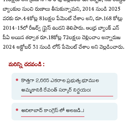
11లక్షలు అని ప్రేమ్ సాగర్ రావు వెల్లడించారు. ఆర్బీఐ, సెబీ రిజిస్టర్
బ్యాంకుల నుంచి రుణాలు తీసుకున్నామని, 2014 నుండి 2025
వరకు రూ.44కోట్ల 81లక్షల పేమెంట్ చేశాం అని, రూ.168 కోట్లు
2014-15లో రీజర్వ్ ప్రైస్ ఉందని తెలిపారు. ఆంధ్ర బ్యాంక్ ఎన్
పీఏ అయిన తర్వాత రూ.18కోట్ల 72లక్షలు చెల్లించాం అన్నారుజ
2024 అక్టోబర్ 31 నుండి లోన్ పేమెంట్ చేశాం అని వెల్లడించారు.
మరిన్ని చదవండి :
కొత్తగా 2,665 ఎకరాల ప్రభుత్వ భూముల
అమ్మకానికి రేవంత్ సర్కార్ నిర్ణయం!
అదిలాబాద్ కాంగ్రెస్ లో అలజడి..!