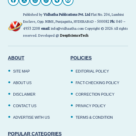
Published by
Vidhatha Publications Pvt. Ltd
Flat No. 204, Lumbini
Enclave, Opp. NIMS, Punjagutta, HYDERABAD - 500082
Ph:
040 –
4953 2208
email:
info@vidhaatha.com Copyright © 2026 All rights
reserved. Developed @
DeepScienceTech
ABOUT
POLICIES
SITE MAP
EDITORIAL POLICY
ABOUT US
FACT-CHECKING POLICY
DISCLAIMER
CORRECTION POLICY
CONTACT US
PRIVACY POLICY
ADVERTISE WITH US
TERMS & CONDITION
POPULAR CATEGORIES