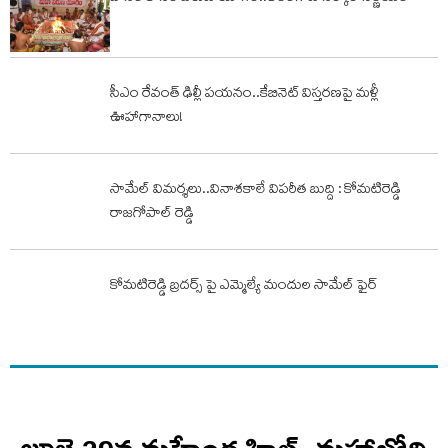
సీఎం రేవంత్ ఢిల్లీ పయనం..కేబినెట్ విస్తరణపై మళ్లీ
ఊహాగానాలు!
సామేల్ విమర్శలు..వినాశకాలే విపరీత బుద్ది : కోమటిరెడ్డి
రాజగోపాల్ రెడ్డి
కోమటిరెడ్డి బ్రదర్స్ పై ఎమ్మెల్యే మందుల సామేల్ ఫైర్