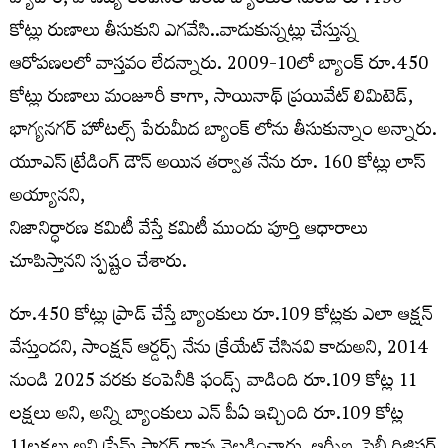
వ్యాపార, వాణిజ్య కంపెనీల పేరిట బ్యాంకుల నుంచి రూ.450
కోట్లు రుణాలు తీసుకుని ఎగవేసి..వాడుకున్నట్లు చేస్తున్న
ఆరోపణలలో వాస్తవం లేదన్నారు. 2009-10లో బ్యాంక్ రూ.450
కోట్లు రుణాలు మంజూరీ కాగా, సాయినాథ్ ప్రయివేట్ లిమిటెడ్,
భాగ్యనగర్ హోటల్స్ పేరుమీద బ్యాంక్ లోను తీసుకున్నాం అన్నారు.
యూఎస్ ట్రేడింగ్ డౌన్ అయిన తర్వాత నేను రూ. 160 కోట్లు లాస్
అయ్యానని,
నిజానిర్ధారణ కమిటీ వేస్తే కమిటీ ముందు పూర్తి ఆధారాలు
చూపిస్తానని స్పష్టం చేశారు.
రూ.450 కోట్లు ప్రాడ్ చేస్తే బ్యాంకులు రూ.109 కోట్లకు ఎలా ఆక్షన్
వేస్తుందని, సాంక్షన్ ఆర్డర్స్ నేను క్రేయేట్ చేసినవి కాదుఅని, 2014
నుండి 2025 వరకు కంపెనీకి ఫండ్స్ వాడింది రూ.109 కోట్ల 11
లక్షలు అని, అన్ని బ్యాంకులు ఎన్ పీఏ ఇచ్చింది రూ.109 కోట్ల