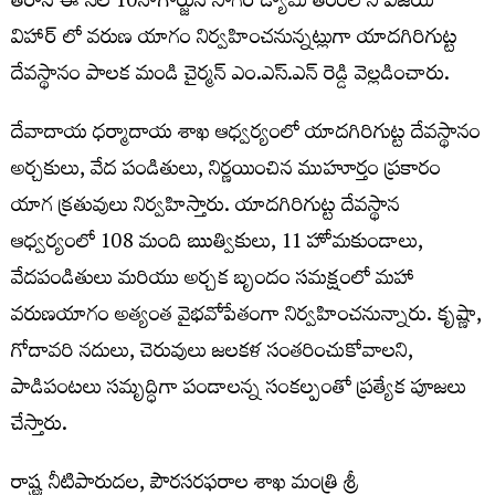
తీరాన ఈ నెల 10నాగార్జున సాగర్ డ్యామ్ తీరంలోని విజయ్
విహార్ లో వరుణ యాగం నిర్వహించనున్నట్లుగా యాదగిరిగుట్ట
దేవస్థానం పాలక మండి చైర్మన్ ఎం.ఎస్.ఎన్ రెడ్డి వెల్లడించారు.
దేవాదాయ ధర్మాదాయ శాఖ ఆధ్వర్యంలో యాదగిరిగుట్ట దేవస్థానం
అర్చకులు, వేద పండితులు, నిర్ణయించిన ముహూర్తం ప్రకారం
యాగ క్రతువులు నిర్వహిస్తారు. యాదగిరిగుట్ట దేవస్థాన
ఆధ్వర్యంలో 108 మంది ఋత్వికులు, 11 హోమకుండాలు,
వేదపండితులు మరియు అర్చక బృందం సమక్షంలో మహా
వరుణయాగం అత్యంత వైభవోపేతంగా నిర్వహించనున్నారు. కృష్ణా,
గోదావరి నదులు, చెరువులు జలకళ సంతరించుకోవాలని,
పాడిపంటలు సమృద్ధిగా పండాలన్న సంకల్పంతో ప్రత్యేక పూజలు
చేస్తారు.
రాష్ట్ర నీటిపారుదల, పౌరసరఫరాల శాఖ మంత్రి శ్రీ