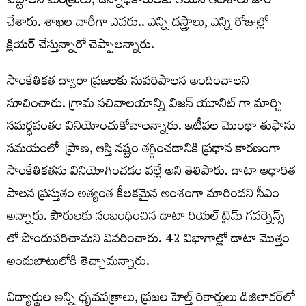
పెట్టాలని మంత్రులు, ఉన్నాధికారులకు ఆయన ఆదేశాలు జారీ
చేశారు. శాఖల వారీగా ఎవరు.. ఎన్ని దస్త్రాలు, ఎన్ని రోజుల్లో
క్లియర్‌ చేస్తున్నారో చెప్పాలన్నారు.
సాంకేతికత ద్వారా ప్రజలకు సుపరిపాలన అందించాలని
సూచించారు. గ్రామ సచివాలయాన్ని విజన్ యూనిట్ గా మార్చి
సమర్ధవంతం వినియోంచుకోవాలన్నారు. ఇ
టీవల మొంథా తుఫాను
సమయంలో ప్రాణ, ఆస్తి నష్టం తగ్గించడానికి ప్రధాన కారణంగా
సాంకేతికతను వినియోగించడం వల్లే అని తెలిపారు. డాటా ఆధారిత
పాలన ప్రస్తుతం అత్యంత కీలకమైన అంశంగా మారిందని సీఎం
అన్నారు. పౌరులకు సంబంధించిన డాటా రియల్ టైమ్ గవర్నెన్స్
లో పొందుపరిచామని వివరించారు. 42 విభాగాల్లో డాటా మొత్తం
అందుబాటులోకి తెచ్చామన్నారు.
విద్యార్థుల అన్ని ధృవపత్రాలు, ప్రజల హెల్త్‌ రికార్డులు డిజిలాకర్‌లో