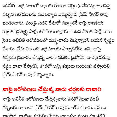
అవినీతి, అక్రమాలతో బ్యాంకు రుణాల చెల్లింపు చేసినట్లుగా తనపై
వచ్చిన ఆరోపణలను మంచిర్యాల ఎమ్మెల్యే కే. ప్రేమ్ సాగర్ రావు
ఖండించారు. మంత్రి పదవి రేసులో ఉన్నాననే నాపై రాజకీయ
కుట్రతో ప్రత్యర్థి పార్టీలతో పాటు జిల్లాకు చెందిన సొంత పార్టీ వారు
సైతం అవినీతి ఆరోపణలతో దుష్ప్రచారం చేస్తున్నారని ఆయన స్పష్టం
చేశారు. నేను ఎలాంటి అక్రమాలకు పాల్పడలేదు అని, నాపై
తప్పుడు ప్రచారం చేస్తున్న వారిని వదిలిపెట్టబోనని, వారిపై పరువు
నష్టం దావా వేస్తానని, త్వరలో అన్ని కుట్రలు బయటకు వస్తాయని
ప్రేమ్ సాగర్ రావు పేర్కొన్నారు.
నాపై ఆరోపణలు చేస్తున్న వారు చర్చలకు రావాలి
నాపై అవినీతి ఆరోపణలు చేస్తున్నవారు తనతో ముఖాముఖీ
చర్చలకు రావాలని ప్రేమ్ సాగర్ రావు సవాల్ విసిరారు. నేను నా