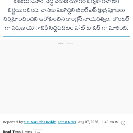
విజయ్ విహార్ వద్ద వరుణ యాగం నిర్వహించాలని
నిర్ణయించింది. వానలు పడొద్దని బీఆర్ఎస్ క్షుద్ర పూజలు
నిర్వహించిందని ఆరోపించిన కాంగ్రెస్ నాయకత్వం.. కౌంటర్
గా వరుణ యాగానికి సిద్దపడటం హాట్ టాపిక్ గా మారింది.
Reported by:
Y.V. Narsimha Reddy
|
Latest News
|
Aug 07, 2026, 11:40 am IST
Read Time:
4 mins