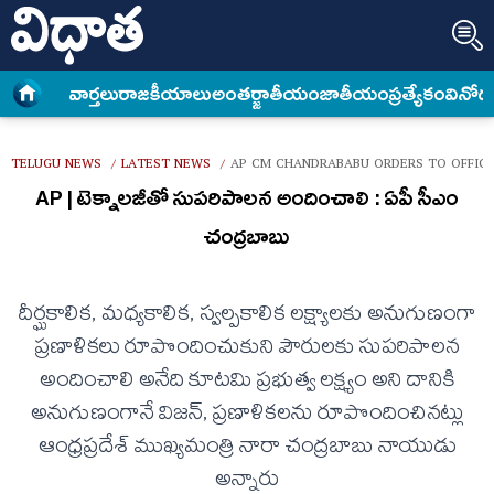
వార్త‌లు
రాజకీయాలు
అంత‌ర్జాతీయం
జాతీయం
ప్రత్యేకం
వినోద
TELUGU NEWS
LATEST NEWS
AP CM CHANDRABABU ORDERS TO OFFICE
/
/
AP | టెక్నాలజీతో సుపరిపాలన అందించాలి : ఏపీ సీఎం
చంద్రబాబు
దీర్ఘకాలిక, మధ్యకాలిక, స్వల్పకాలిక లక్ష్యాలకు అనుగుణంగా
ప్రణాళికలు రూపొందించుకుని పౌరులకు సుపరిపాలన
అందించాలి అనేది కూటమి ప్రభుత్వ లక్ష్యం అని దానికి
అనుగుణంగానే విజన్, ప్రణాళికలను రూపొందించినట్లు
ఆంధ్రప్రదేశ్ ముఖ్యమంత్రి నారా చంద్రబాబు నాయుడు
అన్నారు