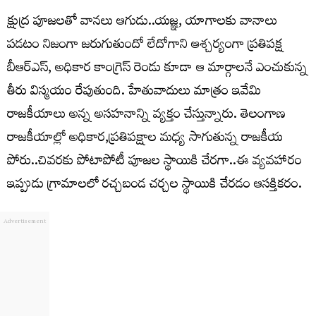
క్షుద్ర పూజలతో వానలు ఆగుడు..యజ్ఞ, యాగాలకు వానాలు
పడటం నిజంగా జరుగుతుందో లేదోగాని ఆశ్చర్యంగా ప్రతిపక్ష
బీఆర్ఎస్, అధికార కాంగ్రెస్ రెండు కూడా ఆ మార్గాలనే ఎంచుకున్న
తీరు విస్మయం రేపుతుంది. హేతువాదులు మాత్రం ఇవేమి
రాజకీయాలు అన్న అసహనాన్ని వ్యక్తం చేస్తున్నారు. తెలంగాణ
రాజకీయాల్లో అధికార,ప్రతిపక్షాల మధ్య సాగుతున్న రాజకీయ
పోరు..చివరకు పోటాపోటీ పూజల స్థాయికి చేరగా..ఈ వ్యవహారం
ఇప్పుడు గ్రామాలలో రచ్చబండ చర్చల స్థాయికి చేరడం ఆసక్తికరం.