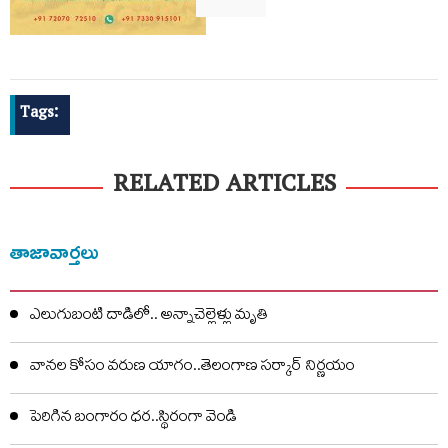
Tags:
RELATED ARTICLES
తాజావార్తలు
ఎలుగుబంటి దాడిలో.. అన్నాచెల్లెళ్లు మృతి
వానల కోసం వరుణ యాగం..తెలంగాణ సర్కార్ నిర్ణయం
పెరిగిన బంగారం ధర..స్థిరంగా వెండి