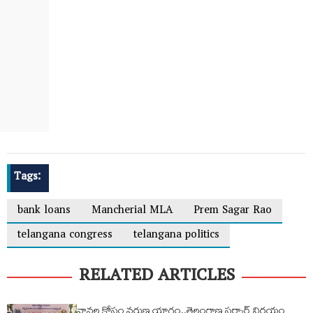
Tags:
bank loans
Mancherial MLA
Prem Sagar Rao
telangana congress
telangana politics
RELATED ARTICLES
వానల కోసం వరుణ యాగం..తెలంగాణ సర్కార్ నిర్ణయం