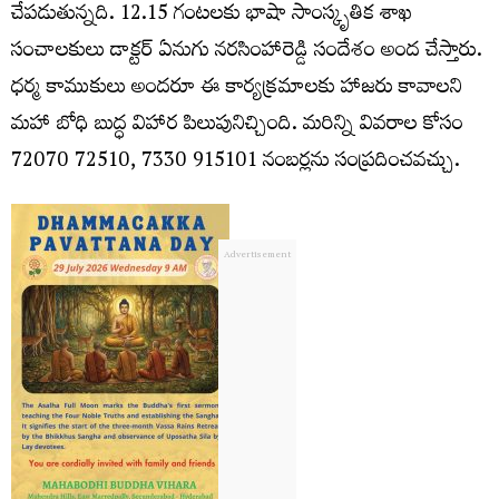
చేపడుతున్నది. 12.15 గంటలకు భాషా సాంస్కృతిక శాఖ
సంచాలకులు డాక్టర్ ఏనుగు నరసింహారెడ్డి సందేశం అంద చేస్తారు.
ధర్మ కాముకులు అందరూ ఈ కార్యక్రమాలకు హాజరు కావాలని
మహా బోధి బుద్ధ విహార పిలుపునిచ్చింది. ‪‪‪‪మరిన్ని వివరాల కోసం
72070 72510‬‬‬‬, ‪‪‪7330 915101 నంబర్లను సంప్రదించవచ్చు.