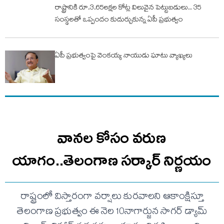
రాష్ట్రానికి రూ.3.65లక్షల కోట్ల విలువైన పెట్టుబడులు.. 35
సంస్థలతో ఒప్పందం కుదుర్చుకున్న ఏపీ ప్రభుత్వం
ఏపీ ప్రభుత్వంపై వెంకయ్య నాయుడు ఘాటు వ్యాఖ్యలు
వానల కోసం వరుణ
యాగం..తెలంగాణ సర్కార్ నిర్ణయం
రాష్ట్రంలో విస్తారంగా వర్షాలు కురవాలని ఆకాంక్షిస్తూ
తెలంగాణ ప్రభుత్వం ఈ నెల 10నాగార్జున సాగర్ డ్యామ్