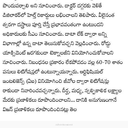
పొందుపర్చాలి అని సూచించారు. డాక్టర్ దగ్గరకు వెళితే
డిజిలాకర్‌లో హెల్త్‌ రికార్డులు లభించాలని తెలిపారు. వీలైనంత
త్వరగా దస్త్రాలు పూర్తి చేస్తే ప్రభావవంతంగా ఉంటుందని
అధికారులకు సీఎం సూచించారు. డాటా లేక్ ద్వారా అన్ని
విభాగాల్లో ఉన్న డాటా తెలుసుకోవచ్చని వెల్లడించారు. రోడ్డు
యాక్సిడెంట్ జరగకుండా టెక్నాలజీని వినియోగించుకోవాలని
సూచించారు. నిబంధనల ప్రకారం లేకపోవడం వల్ల 60-70 శాతం
పనులు లిటిగేషన్లలో ఉంటున్నాయన్నారు. ఆర్టిఫిషియల్
ఇంటలిజెన్స్ (ఏఐ) వినియోగించి జీవోల ద్వారా లిటిగేషన్లు
రాకుండా నివారించవచ్చన్నారు. దీర్ఘ, మధ్య, స్వల్పికాలిక లక్ష్యాల
మేరకు ప్రణాళికలు రూపొందించాలని… దానికి అనుగుణంగానే
విజన్‌ ప్రణాళికలు రూపొందించినట్లు తెల