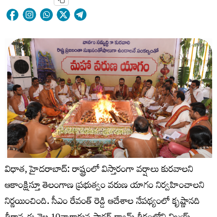
విధాత, హైదరాబాద్: రాష్ట్రంలో విస్తారంగా వర్షాలు కురవాలని
ఆకాంక్షిస్తూ తెలంగాణ ప్రభుత్వం వరుణ యాగం నిర్వహించాలని
నిర్ణయించింది. సీఎం రేవంత్ రెడ్డి ఆదేశాల నేపథ్యంలో కృష్ణానది