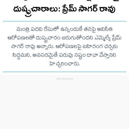
దుష్ఫ్రచారాలు: ప్రేమ్ సాగర్ రావు
మంత్రి పదవి రేసులో ఉన్నందుకే తనపై అవినీతి
ఆరోపణలతో దుష్ప్రచారం జరుగుతోందని ఎమ్మెల్యే ప్రేమ్
సాగర్ రావు అన్నారు. ఆరోపణలపై బహిరంగ చర్చకు
సిద్ధమని, అవసరమైతే పరువు నష్టం దావా వేస్తానని
హెచ్చరించారు.