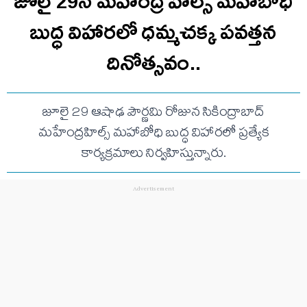
జూలై 29న మహేంద్ర హిల్స్‌ మహాబోధి
బుద్ధ విహారలో ధమ్మచక్క పవత్తన
దినోత్సవం..
జూలై 29 ఆషాఢ పౌర్ణమి రోజున సికింద్రాబాద్‌
మహేంద్రహిల్స్‌ మహాబోధి బుద్ధ విహారలో ప్రత్యేక
కార్యక్రమాలు నిర్వహిస్తున్నారు.