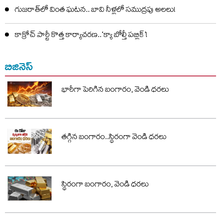
గుజరాత్‌లో వింత ఘటన.. బావి నీళ్లలో సముద్రపు అలలు!
కాక్రోచ్ పార్టీ కొత్త కార్యాచరణ..‘క్యా బోల్తీ పబ్లిక్’!
బిజినెస్
భారీగా పెరిగిన బంగారం, వెండి ధరలు
తగ్గిన బంగారం..స్థిరంగా వెండి ధరలు
స్థిరంగా బంగారం, వెండి ధరలు