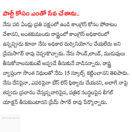
పార్టీ కోసం ఎంతో సేవ చేశాను..
నేను పది ఏండ్లు ప్రతి పక్షంలో ఉండి కాంగ్రెస్ కోసం పోరాటం
చేశానని, అంతకుముందు రాష్ట్రంలో కాంగ్రెస్ అధికారంలో
ఉన్నప్పుడు కూడా నేను అధికార దుర్వినియోగం చేయలేదు అని
ప్రేమసాగర్ రావు చెప్పుకొచ్చారు. నేను సాండ్,లాండ్, ముడుపులు
తీసుకోవాలనుకుంటే అప్పుడే తీసుకునే వాడినన్నారు. రాష్ట్ర
వ్యాప్తంగా సొంత నిధులతో నేను 15 స్కూల్స్ కట్టించానని తెలిపారు.
నేను దేనిపైనా, ఎవరిపైనా బేస్ లెస్ ఫిర్యాదు చేయనని, అలాగే నాపై
తప్పుడు ప్రచారం చేస్తున్నవారిపైన, పత్రిక సంస్థలపైన లీగల్
యాక్షన్ తీసుకుంటానని ప్రేమ్ సాగర్ రావు పేర్కొన్నారు.