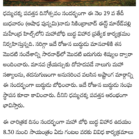
ధమ్మచక్క పవత్తన దినోత్సవం సందర్భంగా ఈ నెల 29 వ తేదీ
బుధవారం (ఆషాఢ పున్నమి)నాడు సికింద్రాబాద్ ఈస్ట్ మారేడ్‌పల్లి
మహేంద్ర హిల్స్‌లోని మహాబోధి బుద్ధ విహార ప్రత్యేక కార్యక్రమం
నిర్వహిస్తున్నది. సరిగ్గా ఇదే రోజున బుద్ధుడు మానవాళికి తన
మొదటి సందేశాన్ని సారనాథ్‌లో మొదటి ఐదుగురు శిష్యుల ద్వారా
అందించారు. మానవ శ్రేయస్సుకు దోహదపడే నాలుగు మహా
సత్యాలను, తదనుగుణంగా అనుసరించ వలసిన అష్టాంగ మార్గాన్ని
ఈ సందర్భంగా బుద్ధుడు బోధించారు. ఇదే రోజున బుద్ధుడు సంఘ
స్థాపన కూడా కావించారు. దీనిని ధమ్మచక్క పవత్తన ఆరంభంగా
భావిస్తారు.
ఈ చారిత్రక దినం సందర్భంగా మహా బోధి బుద్ధ విహార ఉదయం
8.30 నుంచి సాయంత్రం ఏడు గంటల వరకు వివిధ కార్యక్రమాలు