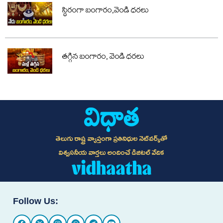
స్థిరంగా బంగారం,వెండి ధరలు
తగ్గిన బంగారం, వెండి ధరలు
తెలుగు రాష్ట్ర వ్యాప్తంగా ప్రతినిధుల నెట్‌వర్క్‌తో
విశ్వసనీయ వార్తలు అందించే డిజిటల్ వేదిక
Follow Us: