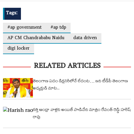
Tags:
#ap government
#ap tdp
AP CM Chandrababu Naidu
data driven
digi locker
RELATED ARTICLES
తెలంగాణ పదం డిక్షనరీలోనే లేదంట… ఇది టీడీపీ తెలంగాణ
అధ్యక్షుడి మాట..
కత్తి ఆంధ్రా వాళ్లది అయితే పొడిచేది మాత్రం రేవంత్ రెడ్డి: హరీష్
రావు