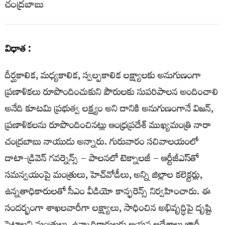
విధాత :
దీర్ఘకాలిక, మధ్యకాలిక, స్వల్పకాలిక లక్ష్యాలకు అనుగుణంగా
ప్రణాళికలు రూపొందించుకుని పౌరులకు సుపరిపాలన అందించాలి
అనేది కూటమి ప్రభుత్వ లక్ష్యం
అని దానికి అనుగుణంగానే విజన్,
ప్రణాళికలను రూపొందించినట్లు ఆంధ్రప్రదేశ్ ముఖ్యమంత్రి నారా
చంద్రబాబు నాయుడు అన్నారు. గురువారం సచివాలయంలో
డాటా-డ్రివెన్‌ గవర్నెన్స్‌ – పాలనలో టెక్నాలజీ – ఆర్టీజీఎస్‌తో
సమన్వయంపై మంత్రులు, హెచ్‌వోడీలు, అన్ని
జిల్లాల కలెక్టర్లు,
ఉన్నతాధికారులతో సీఎం వీడియో కాన్ఫరెన్స్‌ నిర్వహించారు. ఈ
సందర్భంగా శాఖలవారీగా లక్ష్యాలు, సాధించిన అభివృద్ధిపై దృష్టి