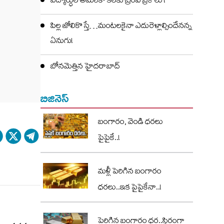
విద్యార్ధుల అమెరికా కలకు ట్రంప్ బ్రేక్ లు !
పిల్ల జోలికొస్తే…మంటలకైనా ఎదురెళ్లాల్సిందేనన్న
ఏనుగు!
బోనమెత్తిన హైదరాబాద్
బిజినెస్
బంగారం, వెండి ధరలు
పైపైకే..!
మళ్లీ పెరిగిన బంగారం
ధరలు..ఇక పైపైకేనా..!
పెరిగిన బంగారం ధర..స్థిరంగా