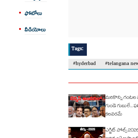
ఫోటోలు
వీడియోలు
Tags:
#hyderbad
#telangana ne
మరికొన్ని గంటల వ
గుండె గుబులే.. ఫ
కలవరమే
ఎగ్జిట్ పోల్స్ 202