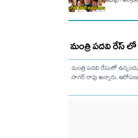
ఆధిక్యం? అస్సాంలో
మంత్రి పదవి రేస్ లో
మంత్రి పదవి రేసులో ఉన్నందు
సాగర్ రావు అన్నారు. ఆరోపణ