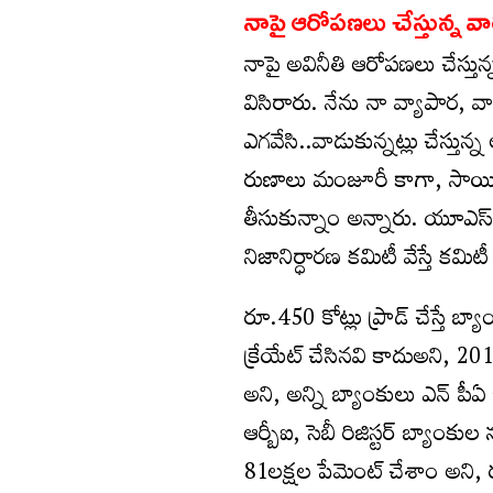
నాపై ఆరోపణలు చేస్తున్న వా
నాపై అవినీతి ఆరోపణలు చేస్తు
విసిరారు. నేను నా వ్యాపార, వ
ఎగవేసి..వాడుకున్నట్లు చేస్తు
రుణాలు మంజూరీ కాగా, సాయినాథ
తీసుకున్నాం అన్నారు. యూఎస్ 
నిజానిర్ధారణ కమిటీ వేస్తే కమి
రూ.450 కోట్లు ప్రాడ్ చేస్తే బ్య
క్రేయేట్ చేసినవి కాదుఅని, 2
అని, అన్ని బ్యాంకులు ఎన్ పీఏ 
ఆర్బీఐ, సెబీ రిజిస్టర్ బ్యా
81లక్షల పేమెంట్ చేశాం అని, ర