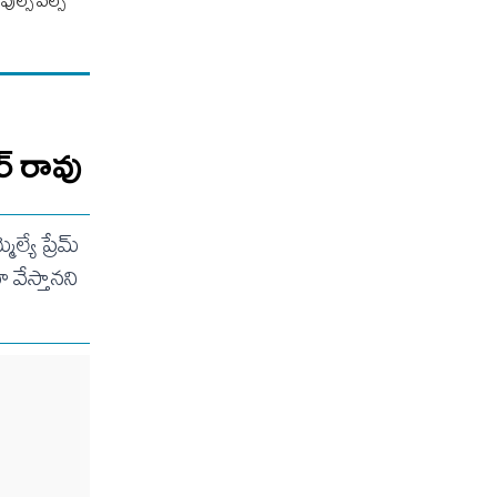
్స్‌ పల్స్‌
ర్ రావు
యే ప్రేమ్
వేస్తానని