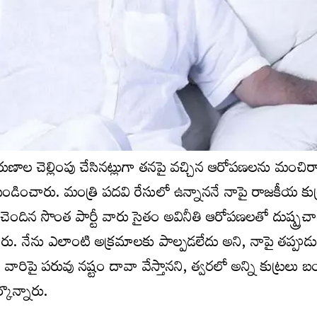
రుణాల చెల్లింపు చేసినట్లుగా తనపై వచ్చిన ఆరోపణలను మంచిర
ావు ఖండించారు. మంత్రి పదవి రేసులో ఉన్నాననే నాపై రాజకీయ కు
్లాకు చెందిన సొంత పార్టీ వారు సైతం అవినీతి ఆరోపణలతో దుష్ప్ర
శారు. నేను ఎలాంటి అక్రమాలకు పాల్పడలేదు అని, నాపై తప్పుడ
నని, వారిపై పరువు నష్టం దావా వేస్తానని, త్వరలో అన్ని కుట్రల
్కొన్నారు.