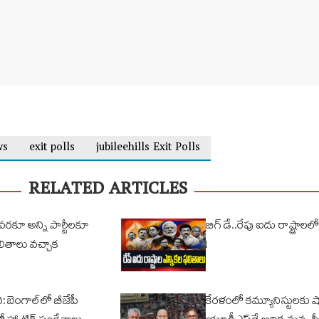
ws
exit polls
jubileehills Exit Polls
RELATED ARTICLES
రకూ అన్ని పార్టీలకూ
బిగ్ డే..రేపు ఐదు రాష్ట్రాలలో
లితాలు వచ్చాక
!
6: బెంగాల్‌లో బీజేపీ
కేరళంలో కమ్యూనిస్టులకు షా