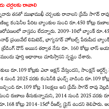
రు చర్చలకు రావాలి
న్నవారు తనతో ముఖాముఖీ చర్చలకు రావాలని ప్రేమ్ సాగర్ రావ
ాణిజ్య కంపెనీల పేరిట బ్యాంకుల నుంచి రూ.450 కోట్లు రుణాల
న్న ఆరోపణలలో వాస్తవం లేదన్నారు. 2009-10లో బ్యాంక్ రూ.450
్ ప్రయివేట్ లిమిటెడ్, భాగ్యనగర్ హోటల్స్ పేరుమీద బ్యాంక
ట్రేడింగ్ డౌన్ అయిన తర్వాత నేను రూ. 160 కోట్లు లాస్ అయ్
టీ ముందు పూర్తి ఆధారాలు చూపిస్తానని స్పష్టం చేశారు.
ాంకులు రూ.109 కోట్లకు ఎలా ఆక్షన్ వేస్తుందని, సాంక్షన్ ఆర్డర్స్
014 నుండి 2025 వరకు కంపెనీకి ఫండ్స్ వాడింది రూ.109 కోట్ల
ఇచ్చింది రూ.109 కోట్ల 11లక్షలు అని ప్రేమ్ సాగర్ రావు వెల్ల
ంకుల నుంచి రుణాలు తీసుకున్నామని, 2014 నుండి 2025 వరకు ర
ూ.168 కోట్లు 2014-15లో రీజర్వ్ ప్రైస్ ఉందని తెలిపారు. ఆం