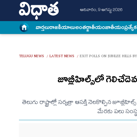
ఆదివారం, 9 ఆగస్టు 2026
వార్త‌లు
రాజకీయాలు
అంత‌ర్జాతీయం
జాతీయం
ప్రత్యే
TELUGU NEWS
LATEST NEWS
EXIT POLLS ON JUBILEE HILLS B
/
/
జూబ్లీహిల్స్‌లో గెలిచేద
తెలుగు రాష్ట్రాల్లో సర్వత్రా ఆసక్తి నెలకొల్పిన జూ
మేరకు పలు సంస్థ