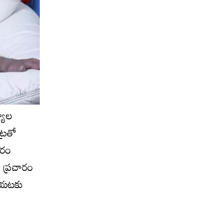
్యాల
ట్రతో
చారం
ు ప్రచారం
ు బయటకు