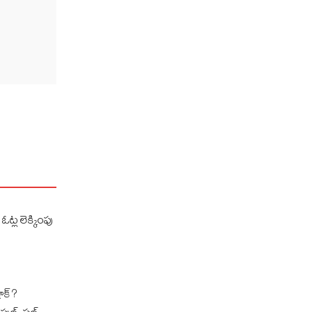
 ఓట్ల లెక్కింపు
క్‌?