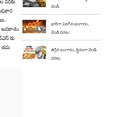
గంటల వరకు
వెండి
అధికార
ాయి.
భారీగా పెరిగిన బంగారం,
్చే అవకాశం
వెండి ధరలు
ర్ఎస్ కు
ని తమ
తగ్గిన బంగారం..స్థిరంగా వెండి
ధరలు