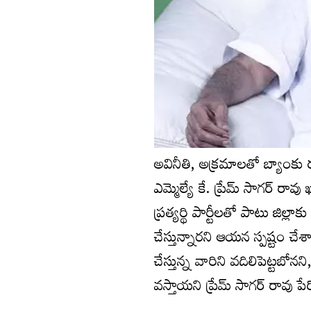
అవినీతి, అక్రమాలతో బ్యాంకు 
ఎమ్మెల్యే కే. ప్రేమ్ సాగర్ ర
ప్రత్యర్థి పార్టీలతో పాటు జిల
చేస్తున్నారని ఆయన స్పష్టం చే
చేస్తున్న వారిని వదిలిపెట్టబో
వస్తాయని ప్రేమ్ సాగర్ రావు పేర