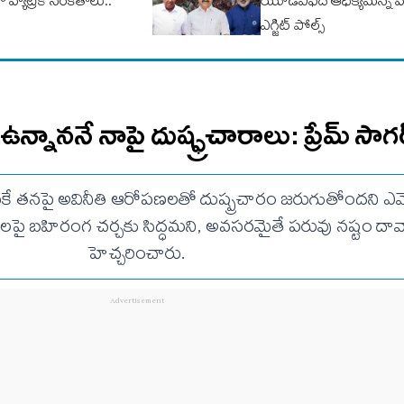
 హ్యాట్రిక్ సంకేతాలు..
యూడీఎఫ్‌దే ఆధిక్యమన్న పీపుల
ఎగ్జిట్‌ పోల్స్‌
 ఉన్నాననే నాపై దుష్ఫ్రచారాలు: ప్రేమ్ సాగ
కే తనపై అవినీతి ఆరోపణలతో దుష్ప్రచారం జరుగుతోందని ఎమ్మెల్
లపై బహిరంగ చర్చకు సిద్ధమని, అవసరమైతే పరువు నష్టం దావా 
హెచ్చరించారు.