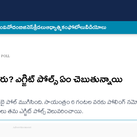
కం
వినోదం
బిజినెస్
క్రీడలు
ఆధ్యాత్మికం
ఫోటోలు
వీడియోలు
Y POLL
ెవరు? ఎగ్జిట్ పోల్స్ ఏం చెబుతున్నాయి
బ్లీహిల్స్ బై పోల్ ముగిసింది. సాయంత్రం 6 గంటల వరకు పోలింగ్ న
లు తమ ఎగ్జిట్ పోల్స్ వెలువరించాయి.