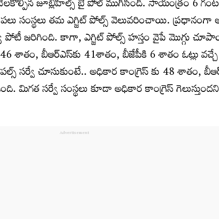
సక్తి నెలకొల్పిన జూబ్లీహిల్స్ బై పోల్ ముగిసింది. సాయంత్రం 6 
పలు సంస్థలు తమ ఎగ్జిట్ పోల్స్ వెలువరించాయి. ప్రధానంగా 
్య పోటీ జరిగింది. కాగా, ఎగ్జిట్ పోల్స్ హస్తం వైపే మొగ్గు చూప
్ కు 46 శాతం, బీఆర్ఎస్‌కు 41శాతం, బీజేపీకి 6 శాతం ఓట్లు వచ
 పల్స్ సర్వే చూసుకుంటే.. అధికార కాంగ్రెస్ కు 48 శాతం, బీఆ
ది. మిగత సర్వే సంస్థలు కూడా అధికార కాంగ్రెస్ గెలుస్తుంద