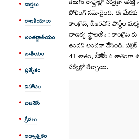
తెలుగు రాష్ట్రాల్లో సర్వత్రా ఆ
వార్త‌లు
పోలింగ్ నమోదైంది. ఈ మేరకు 
రాజకీయాలు
కాంగ్రెస్, బీఆర్ఎస్ పార్టీల మధ
చాణక్య స్ట్రాటజీస్ : కాంగ్రెస
అంత‌ర్జాతీయం
ఉందని అంచనా వేసింది. పబ్లిక్
జాతీయం
41 శాతం, బీజేపీ 6 శాతంగా ఉం
సర్వేల్లో తేల్చాయి.
ప్రత్యేకం
వినోదం
బిజినెస్
క్రీడలు
ఆధ్యాత్మికం