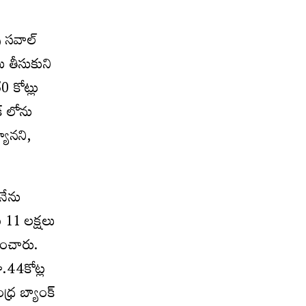
ు సవాల్
ు తీసుకుని
 కోట్లు
్ లోను
యానని,
 నేను
 11 లక్షలు
డించారు.
ూ.44కోట్ల
ధ్ర బ్యాంక్