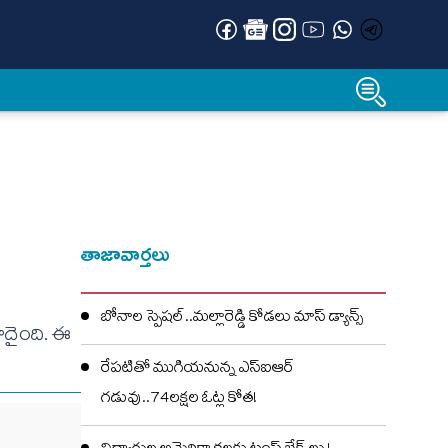
తాజావార్తలు
బోనాల స్పెషల్..మల్లారెడ్డి కోడలు మాస్ డ్యాన్స్
మోదైంది. ఈ
రేపటితో ముగియనున్న ఎస్‌ఐఆర్
గడువు..74లక్షల ఓట్ల కోత!