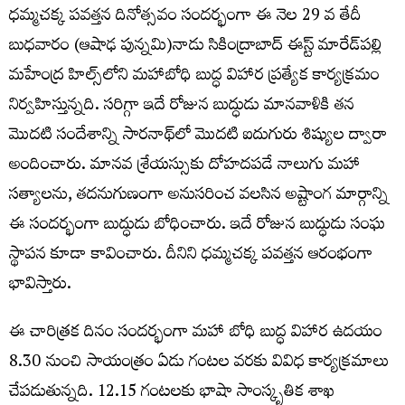
ధమ్మచక్క పవత్తన దినోత్సవం సందర్భంగా ఈ నెల 29 వ తేదీ
బుధవారం (ఆషాఢ పున్నమి)నాడు సికింద్రాబాద్ ఈస్ట్ మారేడ్‌పల్లి
మహేంద్ర హిల్స్‌లోని మహాబోధి బుద్ధ విహార ప్రత్యేక కార్యక్రమం
నిర్వహిస్తున్నది. సరిగ్గా ఇదే రోజున బుద్ధుడు మానవాళికి తన
మొదటి సందేశాన్ని సారనాథ్‌లో మొదటి ఐదుగురు శిష్యుల ద్వారా
అందించారు. మానవ శ్రేయస్సుకు దోహదపడే నాలుగు మహా
సత్యాలను, తదనుగుణంగా అనుసరించ వలసిన అష్టాంగ మార్గాన్ని
ఈ సందర్భంగా బుద్ధుడు బోధించారు. ఇదే రోజున బుద్ధుడు సంఘ
స్థాపన కూడా కావించారు. దీనిని ధమ్మచక్క పవత్తన ఆరంభంగా
భావిస్తారు.
ఈ చారిత్రక దినం సందర్భంగా మహా బోధి బుద్ధ విహార ఉదయం
8.30 నుంచి సాయంత్రం ఏడు గంటల వరకు వివిధ కార్యక్రమాలు
చేపడుతున్నది. 12.15 గంటలకు భాషా సాంస్కృతిక శాఖ