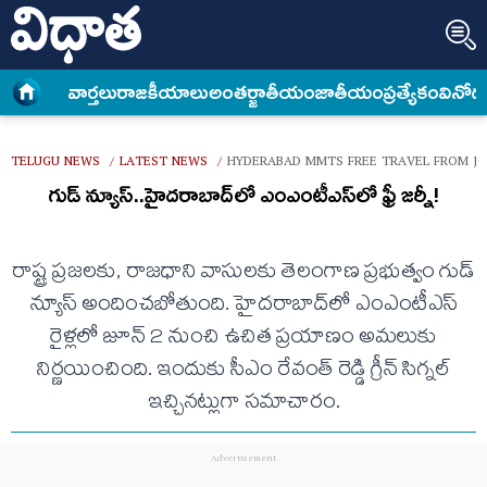
వార్త‌లు
రాజకీయాలు
అంత‌ర్జాతీయం
జాతీయం
ప్రత్యేకం
వినోద
TELUGU NEWS
LATEST NEWS
HYDERABAD MMTS FREE TRAVEL FROM J
/
/
గుడ్ న్యూస్..హైదరాబాద్‌లో ఎంఎంటీఎస్‌లో ఫ్రీ జర్నీ!
రాష్ట్ర ప్రజలకు, రాజధాని వాసులకు తెలంగాణ ప్రభుత్వం గుడ్
న్యూస్ అందించబోతుంది. హైదరాబాద్‌లో ఎంఎంటీఎస్‌
రైళ్లలో జూన్ 2 నుంచి ఉచిత ప్రయాణం అమలుకు
నిర్ణయించింది. ఇందుకు సీఎం రేవంత్ రెడ్డి గ్రీన్ సిగ్నల్
ఇచ్చినట్లుగా సమాచారం.