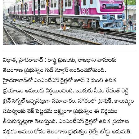
విధాత, హైదరాబాద్ : రాష్ట్ర ప్రజలకు, రాజధాని వాసులకు
తెలంగాణ ప్రభుత్వం గుడ్ న్యూస్ అందించబోతుంది.
హైదరాబాద్‌లో ఎంఎంటీఎస్‌ రైళ్లలో జూన్ 2 నుంచి ఉచిత
ప్రయాణం అమలుకు నిర్ణయించింది. ఇందుకు సీఎం రేవంత్ రెడ్డి
గ్రీన్ సిగ్నల్ ఇచ్చినట్లుగా సమాచారం. నగరంలో ట్రాఫిక్, కాలుష్యం
సమస్యలకు చెక్ పెట్టడమే లక్ష్యంగా ప్రభుత్వం ఈ నిర్ణయం
తీసుకున్నట్లుగా తెలుస్తుంది. ఎంఎంటీఎస్ రైళ్లలో ఉచిత ప్రయాణ
పథకం అమలు కోసం తెలంగాణ ప్రభుత్వం రైల్వే బోర్డు అనుమతి