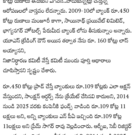
కోట్లు రుణాలు తీసుకుని ఎగవేసి..వాడుకున్నట్లు చేస్తున్న
ఆరోపణలలో వాస్తవం లేదన్నారు. 2009-10లో బ్యాంక్ రూ.450
కోట్లు రుణాలు మంజూరీ కాగా, సాయినాథ్ ప్రయివేట్ లిమిటెడ్,
భాగ్యనగర్ హోటల్స్ పేరుమీద బ్యాంక్ లోను తీసుకున్నాం అన్నారు.
యూఎస్ ట్రేడింగ్ డౌన్ అయిన తర్వాత నేను రూ. 160 కోట్లు లాస్
అయ్యానని,
నిజానిర్ధారణ కమిటీ వేస్తే కమిటీ ముందు పూర్తి ఆధారాలు
చూపిస్తానని స్పష్టం చేశారు.
రూ.450 కోట్లు ప్రాడ్ చేస్తే బ్యాంకులు రూ.109 కోట్లకు ఎలా ఆక్షన్
వేస్తుందని, సాంక్షన్ ఆర్డర్స్ నేను క్రేయేట్ చేసినవి కాదుఅని, 2014
నుండి 2025 వరకు కంపెనీకి ఫండ్స్ వాడింది రూ.109 కోట్ల 11
లక్షలు అని, అన్ని బ్యాంకులు ఎన్ పీఏ ఇచ్చింది రూ.109 కోట్ల
11లక్షలు అని ప్రేమ్ సాగర్ రావు వెల్లడించారు. ఆర్బీఐ, సెబీ రిజిస్టర్