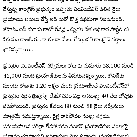
ఇప్పటికే మహిళలకు ఉచిత ఆర్టీసీ బస్సు ప్రయాణం అమలు
చేస్తున్న కాంగ్రెస్ ప్రభుత్వం ఇప్పుడు ఎంఎంటీఎస్ ఉచిత రైలు
ప్రయాణం అమలు చేస్తే అది మరో కొత్త పథకంగా నిలవనుంది.
జీహెచ్ఎంసీ మూడు కార్పోరేషన్ల ఎన్నికల వేళ అధికార పార్టీకి ఈ
నిర్ణయం రాజకీయంగా కూడా మేలు చేస్తుందని కాంగ్రెస్ వర్గాలు
భావిస్తున్నాయి.
ప్రస్తుతం ఎంఎంటీఎస్ సర్వీసులు రోజుకు సుమారు 38,000 నుండి
42,000 మంది ప్రయాణికులను తీసుకువెళ్తున్నాయి. కోవిడ్‌కు
ముందు రోజుకు 1.20 లక్షల మంది ప్రయాణించే ఎంఎంటీఎస్‌లో
ప్రస్తుతం సరైన ఫ్రీక్వెన్సీ లేకపోవడం వల్ల ఆ సంఖ్య 40 వేల లోపుకు
పడిపోయింది. ప్రస్తుతం కేవలం 80 నుంచి 88 రైలు సర్వీసులు
మాత్రమే నడుస్తున్నాయి. రైళ్ల రాకపోకల సంఖ్య తగ్గడం,
సమయపాలన సరిగ్గా లేకపోవడం వంటివి ప్రయాణికుల సంఖ్యపై