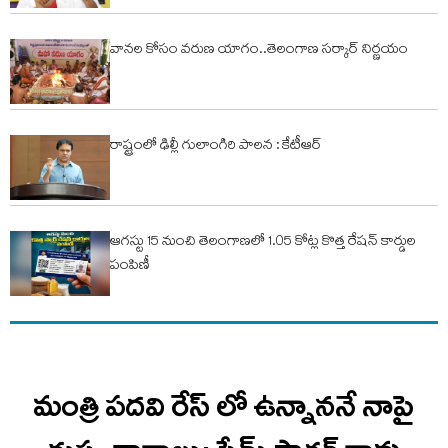
వానల కోసం వరుణ యాగం..తెలంగాణ సర్కార్ నిర్ణయం
రాష్ట్రంలో ఢిల్లీ గులాంగిరి పాలన : కేటీఆర్
ఆగస్టు 15 నుంచి తెలంగాణలో 1.05 కోట్ల కొత్త రేషన్ కార్డుల
పంపిణీ
మంత్రి పదవి రేస్ లో ఉన్నాననే నాపై