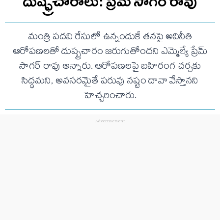
దుష్ఫ్రచారాలు: ప్రేమ్ సాగర్ రావు
మంత్రి పదవి రేసులో ఉన్నందుకే తనపై అవినీతి
ఆరోపణలతో దుష్ప్రచారం జరుగుతోందని ఎమ్మెల్యే ప్రేమ్
సాగర్ రావు అన్నారు. ఆరోపణలపై బహిరంగ చర్చకు
సిద్ధమని, అవసరమైతే పరువు నష్టం దావా వేస్తానని
హెచ్చరించారు.