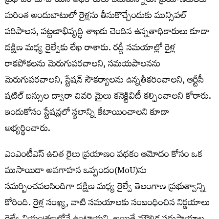
ప్రభావం చూపాయని అధికారులు చెబుతున్నారు. ప్రయాణికులకు
మరింత అందుబాటులో రైళ్లను తీసుకొచ్చేందుకు మున్సిపల్
పరిపాలన, పట్టణాభివృద్ధి శాఖకు చెందిన ఉన్నతాధికారులు కూడా
దక్షిణ మధ్య రైల్వేకు లేఖ రాశారు. రద్దీ సమయాల్లో రైళ్ల
రాకపోకలను మెరుగుపరచాలని, సమయపాలనను
మెరుగుపరచాలని, స్టేషన్ సౌకర్యాలను ఉన్నతీకరించాలని, ఆర్టీసీ
షటిల్ బస్సుల ద్వారా చివరి మైలు కనెక్టివిటీ కల్పించాలని కోరారు.
ఇందుకోసం స్టేషన్లలో స్థలాన్ని కేటాయించాలని కూడా
అభ్యర్థించారు.
ఎంఎంటీఎస్ ఉచిత రైలు ప్రయాణం పథకం ఆమోదం కోసం ఒక
ముసాయిదా అవగాహన ఒప్పందం(MoU)ను
సమర్పించవలసిందిగా దక్షిణ మధ్య రైల్వే తెలంగాణ ప్రభుత్వాన్ని
కోరింది. రైళ్ల సంఖ్య, వాటి సమయాలకు సంబంధించిన నిర్ణయాలు