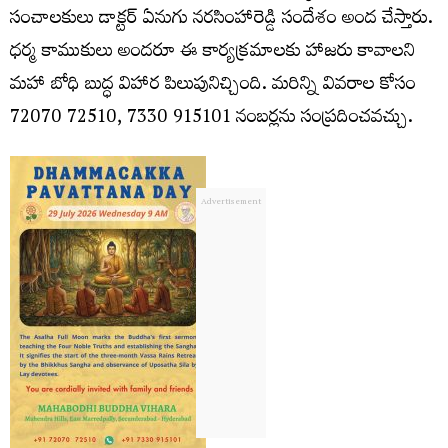
సంచాలకులు డాక్టర్ ఏనుగు నరసింహారెడ్డి సందేశం అంద చేస్తారు.
ధర్మ కాముకులు అందరూ ఈ కార్యక్రమాలకు హాజరు కావాలని
మహా బోధి బుద్ధ విహార పిలుపునిచ్చింది. ‪‪‪‪మరిన్ని వివరాల కోసం
72070 72510‬‬‬‬, ‪‪‪7330 915101 నంబర్లను సంప్రదించవచ్చు.