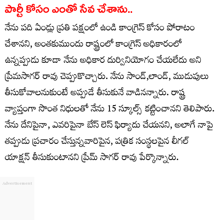
పార్టీ కోసం ఎంతో సేవ చేశాను..
నేను పది ఏండ్లు ప్రతి పక్షంలో ఉండి కాంగ్రెస్ కోసం పోరాటం
చేశానని, అంతకుముందు రాష్ట్రంలో కాంగ్రెస్ అధికారంలో
ఉన్నప్పుడు కూడా నేను అధికార దుర్వినియోగం చేయలేదు అని
ప్రేమసాగర్ రావు చెప్పుకొచ్చారు. నేను సాండ్,లాండ్, ముడుపులు
తీసుకోవాలనుకుంటే అప్పుడే తీసుకునే వాడినన్నారు. రాష్ట్ర
వ్యాప్తంగా సొంత నిధులతో నేను 15 స్కూల్స్ కట్టించానని తెలిపారు.
నేను దేనిపైనా, ఎవరిపైనా బేస్ లెస్ ఫిర్యాదు చేయనని, అలాగే నాపై
తప్పుడు ప్రచారం చేస్తున్నవారిపైన, పత్రిక సంస్థలపైన లీగల్
యాక్షన్ తీసుకుంటానని ప్రేమ్ సాగర్ రావు పేర్కొన్నారు.