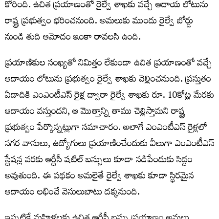
కోరింది. ఉచిత ప్రయాణంతో రైల్వే శాఖకు వచ్చే ఆదాయ లోటును
రాష్ట్ర ప్రభుత్వం భరించనుంది. అమలుకు ముందు రైల్వే బోర్డు
నుండి తుది ఆమోదం ఇంకా రావలసి ఉంది.
ప్రయాణికుల సంఖ్యతో నిమిత్తం లేకుండా ఉచిత ప్రయాణంతో వచ్చే
ఆదాయం లోటును ప్రభుత్వం రైల్వే శాఖకు చెల్లించనుంది. ప్రస్తుతం
ఏడాదికి ఎంఎంటీఎస్ రైళ్ల ద్వారా రైల్వే శాఖకు రూ. 10కోట్ల మేరకు
ఆదాయం వస్తుందని, ఆ మొత్తాన్ని తాము చెల్లిస్తామని రాష్ట్ర
ప్రభుత్వం పేర్కొన్నట్లుగా సమాచారం. అలాగే ఎంఎంటీఎస్ రైళ్లలో
నగర వాసులు, ఉద్యోగులు ప్రయాణించేందుకు వీలుగా ఎంఎంటీఎస్
స్టేషన్ల వరకు ఆర్టీసీ షటిల్ బస్సులు కూడా నడిపేందుకు సిద్దం
అవుతుంది. ఈ పథకం అమలైతే రైల్వే శాఖకు కూడా స్థిరమైన
ఆదాయం లభించే వెసులుబాటు దక్కనుంది.