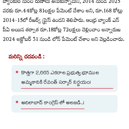
బ్యాంకుల నుంచి రుణాలు తీసుకున్నామని, 2014 నుండి 2025
వరకు రూ.44కోట్ల 81లక్షల పేమెంట్ చేశాం అని, రూ.168 కోట్లు
2014-15లో రీజర్వ్ ప్రైస్ ఉందని తెలిపారు. ఆంధ్ర బ్యాంక్ ఎన్
పీఏ అయిన తర్వాత రూ.18కోట్ల 72లక్షలు చెల్లించాం అన్నారుజ
2024 అక్టోబర్ 31 నుండి లోన్ పేమెంట్ చేశాం అని వెల్లడించారు.
మరిన్ని చదవండి :
కొత్తగా 2,665 ఎకరాల ప్రభుత్వ భూముల
అమ్మకానికి రేవంత్ సర్కార్ నిర్ణయం!
అదిలాబాద్ కాంగ్రెస్ లో అలజడి..!