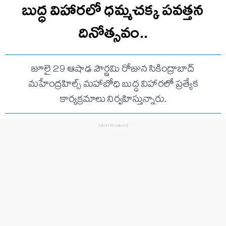
బుద్ధ విహారలో ధమ్మచక్క పవత్తన
దినోత్సవం..
జూలై 29 ఆషాఢ పౌర్ణమి రోజున సికింద్రాబాద్‌
మహేంద్రహిల్స్‌ మహాబోధి బుద్ధ విహారలో ప్రత్యేక
కార్యక్రమాలు నిర్వహిస్తున్నారు.