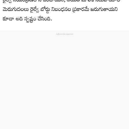
రైల్వే నియంత్రణలోనే ఉంటాయని, అయితే మౌలిక సదుపాయాల
మెరుగుదలలు రైల్వే బోర్డు నిబంధనల ప్రకారమే జరుగుతాయని
కూడా అది స్పష్టం చేసింది.