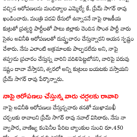
వచ్చిన ఆరోపణలను మంచిర్యాల ఎమ్మెల్యే కే. ప్రేమ్ సాగర్ రావు
ఖండించారు. మంత్రి పదవి రేసులో ఉన్నాననే నాపై రాజకీయ
కుట్రతో ప్రత్యర్థి పార్టీలతో పాటు జిల్లాకు చెందిన సొంత పార్టీ వారు
సైతం అవినీతి ఆరోపణలతో దుష్ప్రచారం చేస్తున్నారని ఆయన స్పష్టం
చేశారు. నేను ఎలాంటి అక్రమాలకు పాల్పడలేదు అని, నాపై
తప్పుడు ప్రచారం చేస్తున్న వారిని వదిలిపెట్టబోనని, వారిపై పరువు
నష్టం దావా వేస్తానని, త్వరలో అన్ని కుట్రలు బయటకు వస్తాయని
ప్రేమ్ సాగర్ రావు పేర్కొన్నారు.
నాపై ఆరోపణలు చేస్తున్న వారు చర్చలకు రావాలి
నాపై అవినీతి ఆరోపణలు చేస్తున్నవారు తనతో ముఖాముఖీ
చర్చలకు రావాలని ప్రేమ్ సాగర్ రావు సవాల్ విసిరారు. నేను నా
వ్యాపార, వాణిజ్య కంపెనీల పేరిట బ్యాంకుల నుంచి రూ.450