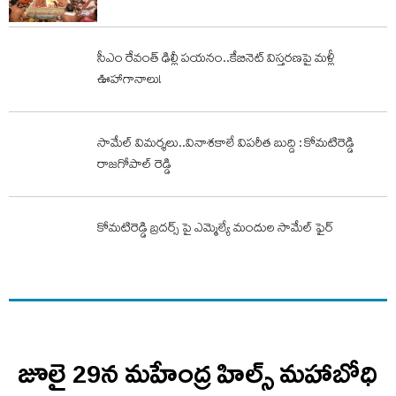
సీఎం రేవంత్ ఢిల్లీ పయనం..కేబినెట్ విస్తరణపై మళ్లీ
ఊహాగానాలు!
సామేల్ విమర్శలు..వినాశకాలే విపరీత బుద్ది : కోమటిరెడ్డి
రాజగోపాల్ రెడ్డి
కోమటిరెడ్డి బ్రదర్స్ పై ఎమ్మెల్యే మందుల సామేల్ ఫైర్
జూలై 29న మహేంద్ర హిల్స్‌ మహాబోధి