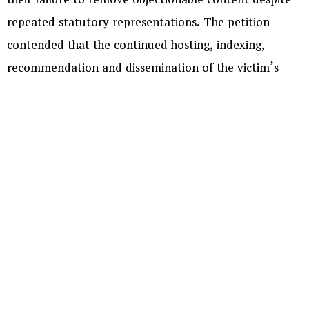
their failure to remove objectionable content despite
repeated statutory representations. The petition
contended that the continued hosting, indexing,
recommendation and dissemination of the victim’s
photographs, videos and other identifying particulars
had caused grave prejudice to her privacy, dignity and
reputation, in violation of the law protecting victims of
sexual offences.
Appearing for the petitioner, High Court Advocate
Nagurbabu N submitted that despite representations
made to the Ministry of Information and Broadcasting
and the Resident Grievance Officers of the respective
digital platforms, no effective action had been taken
to remove the unlawful content. The petitioner