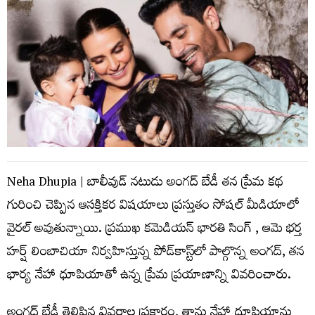
Neha Dhupia | బాలీవుడ్ నటుడు అంగద్ బేడీ తన ప్రేమ కథ
గురించి చెప్పిన ఆసక్తికర విషయాలు ప్రస్తుతం సోషల్ మీడియాలో
వైరల్ అవుతున్నాయి. ప్రముఖ కమెడియన్ భారతి సింగ్ , ఆమె భర్త
హర్ష్ లింబాచియా నిర్వహిస్తున్న పోడ్‌కాస్ట్‌లో పాల్గొన్న అంగద్, తన
భార్య నేహా ధూపియాతో ఉన్న ప్రేమ ప్రయాణాన్ని వివరించారు.
అంగద్ బేడీ తెలిపిన వివరాల ప్రకారం, తాను నేహా ధూపియాను