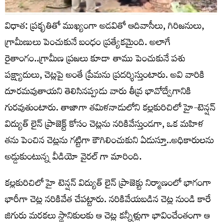
విధాత: ప్రకృతితో ముఖ్యంగా అడవితో ఆదివాసీలు, గిరిజనులు,
గ్రామీణులు పెంచుకునే బంధం ప్రత్యేకమైంది. అలాగే
రైతాంగం..గ్రామీణ ప్రజలు కూడా తాము పెంచుకునే పశు
పక్ష్యాదులు, చెట్లపై అంతే ప్రేమను ప్రదర్శిస్తుంటారు. అవి వారికి
దూరమవుతాయని తెలిసినప్పుడు వారు తీవ్ర భావోద్వేగానికి
గురవుతుంటారు. తాజాగా తమిళనాడులోని కల్లకురిచిలో హై-టెన్షన్
విద్యుత్ లైన్ ప్రాజెక్ట్ కోసం చెట్లను నరికివేస్తుండగా, ఒక మహిళ
తను పెంచిన చెట్లను గట్టిగా కౌగిలించుకుని ఏడుస్తూ..అధికారులను
అడ్డుకుంటున్న వీడియో వైరల్ గా మారింది.
కల్లకురిచిలో హై టెన్షన్ విద్యుత్ లైన్ ప్రాజెక్టు నిర్మాణంలో భాగంగా
భారీగా చెట్ల నరికివేత చేపట్టారు. నరికివేయబడిన చెట్ల నుండి కారే
జిగురు మరకలు స్థానికులకు ఆ చెట్ల కన్నీళ్లుగా భావించేంతంగా ఆ