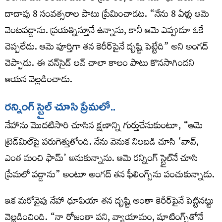
దాదాపు 8 సంవత్సరాల పాటు ప్రేమించాడట. “నేను 8 ఏళ్లు ఆమె
వెంటపడ్డాను. ప్రయత్నిస్తూనే ఉన్నాను, కానీ ఆమె ఎప్పుడూ ఓకే
చెప్పలేదు. ఆమె పూర్తిగా తన కెరీర్‌పైనే దృష్టి పెట్టేది” అని అంగద్
చెప్పాడు. ఈ వన్‌సైడ్ లవ్ చాలా కాలం పాటు కొనసాగిందని
ఆయన వెల్లడించాడు.
ర‌న్నింగ్ స్టైల్ చూసి ప్రేమ‌లో..
నేహాను మొదటిసారి చూసిన క్షణాన్ని గుర్తుచేసుకుంటూ, “ఆమె
ట్రెడ్‌మిల్‌పై పరుగెత్తుతోంది. నేను వెనుక నిలబడి చూసి ‘వావ్,
ఎంత మంచి ఫామ్’ అనుకున్నాను. ఆమె రన్నింగ్ స్టైల్‌నే చూసి
ప్రేమలో పడ్డాను” అంటూ అంగద్ తన ఫీలింగ్స్‌ను పంచుకున్నాడు.
ఇక మరోవైపు నేహా ధూపియా తన దృష్టి అంతా కెరీర్‌పైనే పెట్టినట్టు
వెల్లడించింది. “నా రోజంతా పని, వ్యాయామం, షూటింగ్స్‌తోనే