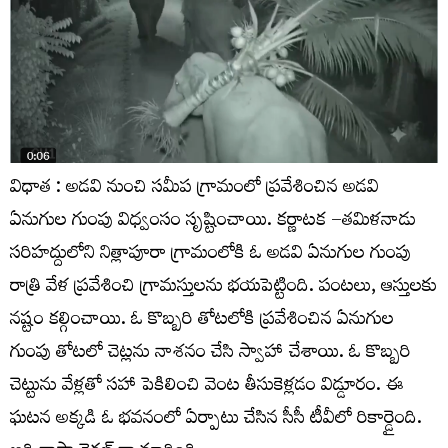
విధాత : అడవి నుంచి సమీప గ్రామంలో ప్రవేశించిన అడవి
ఏనుగుల గుంపు విధ్వంసం సృష్టించాయి. కర్ణాటక –తమిళనాడు
సరిహద్దులోని నిత్లాపూరా గ్రామంలోకి ఓ అడవి ఏనుగుల గుంపు
రాత్రి వేళ ప్రవేశించి గ్రామస్తులను భయపెట్టింది. పంటలు, ఆస్తులకు
నష్టం కల్గించాయి. ఓ కొబ్బరి తోటలోకి ప్రవేశించిన ఏనుగుల
గుంపు తోటలో చెట్లను నాశనం చేసి స్వాహా చేశాయి. ఓ కొబ్బరి
చెట్టును వేళ్లతో సహా పెకిలించి వెంట తీసుకెళ్లడం విడ్డూరం. ఈ
ఘటన అక్కడి ఓ భవనంలో ఏర్పాటు చేసిన సీసీ టీవీలో రికార్డైంది.