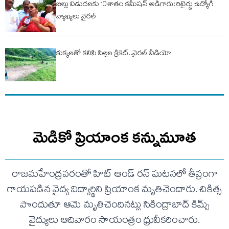
బిల్లు విడుదలకు 10శాతం కమీషన్ అడిగారు: రిటైర్డు ఉద్యోగి
వ్యాఖ్యలు వైరల్
కుక్కలతో కలిసి పిల్లల క్రికెట్..వైరల్ వీడియో
మెడికో ప్రియాంక కన్నుమూత
రాజమహేంద్రవరంతో హిట్ ఆండ్ రన్ ఘటనలో తీవ్రంగా
గాయపడిన వైద్య విద్యార్థిని ప్రియాంక మృతిచెందారు. చికిత్స
పొందుతూ ఆమె మృతిచెందినట్లు సికింద్రాబాద్‌ కిమ్స్‌
వైద్యులు ఆదివారం సాయంత్రం ధ్రువీకరించారు.