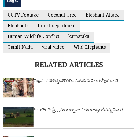
Tags:
CCTV Footage
Coconut Tree
Elephant Attack
Elephants
forest department
Human Wildlife Conflict
karnataka
Tamil Nadu
viral video
Wild Elephants
RELATED ARTICLES
చెట్లను నరకొద్దు..కౌగిలించుకుని మహిళ కన్నీటి ధార!
పిల్ల జోలికొస్తే…మంటలకైనా ఎదురెళ్లాల్సిందేనన్న ఏనుగు!