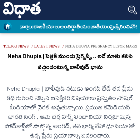
వార్త‌లు
రాజకీయాలు
అంత‌ర్జాతీయం
జాతీయం
ప్రత్యేకం
వినోద
TELUGU NEWS
LATEST NEWS
NEHA DHUPIA PREGNANCY BEFOR MARRIA
/
/
Neha Dhupia | పెళ్లికి ముందు ప్రెగ్నెన్సీ .. అదే మాకు క‌లిసి
వ‌చ్చిందంటున్న బాలీవుడ్ భామ‌
Neha Dhupia | బాలీవుడ్ నటుడు అంగద్ బేడీ తన ప్రేమ
కథ గురించి చెప్పిన ఆసక్తికర విషయాలు ప్రస్తుతం సోషల్
మీడియాలో వైరల్ అవుతున్నాయి. ప్రముఖ కమెడియన్
భారతి సింగ్ , ఆమె భర్త హర్ష్ లింబాచియా నిర్వహిస్తున్న
పోడ్‌కాస్ట్‌లో పాల్గొన్న అంగద్, తన భార్య నేహా ధూపియాతో
ఉన్న ప్రేమ ప్రయాణాన్ని వివరించారు.