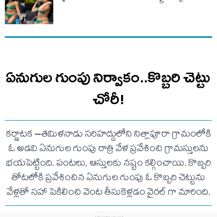
ఏనుగుల గుంపు నిర్వాకం..కొబ్బరి చెట్టు
చోరీ!
కర్ణాటక –తమిళనాడు సరిహద్దులోని నిత్లాపూరా గ్రామంలోకి
ఓ అడవి ఏనుగుల గుంపు రాత్రి వేళ ప్రవేశించి గ్రామస్తులను
భయపెట్టింది. పంటలు, ఆస్తులకు నష్టం కల్గించాయి. కొబ్బరి
తోటలోకి ప్రవేశించిన ఏనుగుల గుంపు ఓ కొబ్బరి చెట్టును
వేళ్లతో సహా పెకిలించి వెంట తీసుకెళ్లడం వైరల్ గా మారింది.