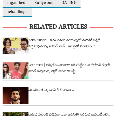
angad bedi
Bollywood
DATING
neha dhupia
RELATED ARTICLES
Aamir Khan | ఆరు ప‌దుల వ‌య‌స్సులో మూడో పెళ్లికి
సిద్ధమవుతున్న ఆమిర్ ఖాన్.. జూలైలో వివాహం ?
Rashmika | రష్మికను సరదాగా ఆటపట్టించిన షాహిద్ కపూర్..
వైరల్ అవుతున్న స్టార్ జంట కెమిస్ట్రీ!
ముదురుతున్న ‘డాన్ 3’ వివాదం ..
రుక్మిణి వసంత్ స‌డెన్‌గా ఇలా బికినీలో స‌ర్‌ప్రైజ్ ఇచ్చిందేంటి..