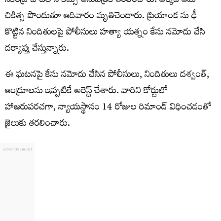
సికింద్రాబాద్‌లోని కిమ్స్‌ ఆసుపత్రికి తరలించారు. అక్కడ ఆమె
చికిత్స పొందుతూ ఆదివారం మృతిచెందారు. ప్రియాంక ను ఢీ
కొట్టిన నిందితులపై పోలీసులు హత్యా యత్నం కేసు నమోదు చేసి
దర్యాప్తు చేస్తున్నారు.
ఈ ఘటనపై కేసు నమోదు చేసిన పోలీసులు, నిందితులు దశ్వంత్,
ఆండ్రూలను ఇప్పటికే అరెస్ట్ చేశారు. వారిని కోర్టులో
హాజరుపరచగా, న్యాయస్థానం 14 రోజుల రిమాండ్ విధించడంతో
జైలుకు తరలించారు.