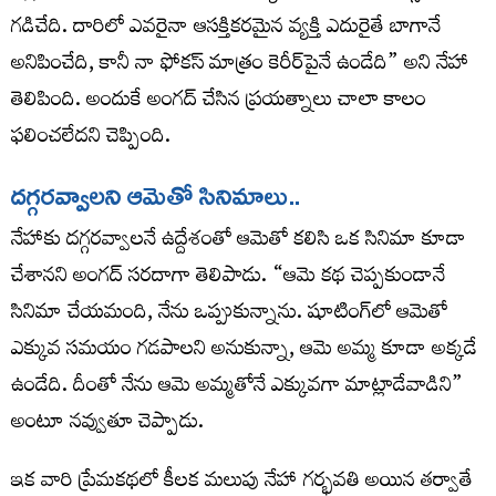
గడిచేది. దారిలో ఎవరైనా ఆసక్తికరమైన వ్యక్తి ఎదురైతే బాగానే
అనిపించేది, కానీ నా ఫోకస్ మాత్రం కెరీర్‌పైనే ఉండేది” అని నేహా
తెలిపింది. అందుకే అంగద్ చేసిన ప్రయత్నాలు చాలా కాలం
ఫలించలేదని చెప్పింది.
ద‌గ్గ‌ర‌వ్వాల‌ని ఆమెతో సినిమాలు..
నేహాకు దగ్గరవ్వాలనే ఉద్దేశంతో ఆమెతో కలిసి ఒక సినిమా కూడా
చేశానని అంగద్ సరదాగా తెలిపాడు. “ఆమె కథ చెప్పకుండానే
సినిమా చేయమంది, నేను ఒప్పుకున్నాను. షూటింగ్‌లో ఆమెతో
ఎక్కువ సమయం గడపాలని అనుకున్నా, ఆమె అమ్మ కూడా అక్కడే
ఉండేది. దీంతో నేను ఆమె అమ్మతోనే ఎక్కువగా మాట్లాడేవాడిని”
అంటూ నవ్వుతూ చెప్పాడు.
ఇక వారి ప్రేమకథలో కీలక మలుపు నేహా గర్భవతి అయిన తర్వాతే