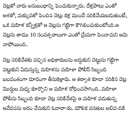
చెట్లతో వారు అనుబంధాన్ని పెంచుకున్నారు. దేళ్లపాటు ఎంతో
ఆశతో, మక్కువతో పెంచిన చెట్లు కళ్ల ముందే నరికివేయబడుతుంటే,
ఒక మహిళ కన్నీళ్లతో ఆ చెట్లను గట్టిగా కౌగిలించుకుంటోంది.ఆ
చెట్లను తాము 10 సంవత్సరాలుగా ఎంతో ప్రేమగా పెంచామని ఆమె
వాపోయింది.
చెట్ల నరికివేతకు వచ్చిన అధికారులను అడ్డుకుని చెట్టును గట్టిగా
పట్టుకుని ఏడుస్తున్న మహిళను మహిళా పోలీస్ సిబ్బంది
బలవంతంగా దూరంగా తీసుకెళ్లారు. ఆ తర్వాత కూడా నరికిన చెట్ల
మొద్దుల మధ్య కూర్చొని ఆ మహిళ రోధించసాగింది. మహిళా
పోలీసు సిబ్బంది కూడా చెట్ల నరికివేతపై ఆ మహిళ పడుతున్న
ఆవేదనను అర్ధం చేసుకుని ఓదార్చారు. మౌలిక వసతుల అభివృద్దికి
ఒక్కోసారి ఇలాంటి తప్పవంటవు అనునయించారు.