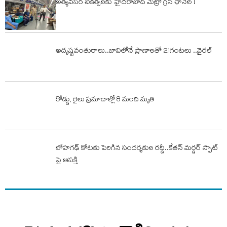
అత్యవసర చికిత్సలకు హైదరాబాద్ మెట్రో గ్రీన్ ఛానెల్ !
అదృష్టవంతురాలు..బావిలోనే ప్రాణాలతో 21గంటలు ..వైరల్
రోడ్డు, రైలు ప్రమాదాల్లో 8 మంది మృతి
లోహగఢ్ కోటకు పెరిగిన సందర్శకుల రద్దీ..కేతన్ మర్డర్ స్పాట్
పై ఆసక్తి