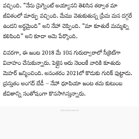
వచ్చింది. “నేను ప్రెగ్నెంట్ అయ్యానని తెలిసిన తర్వాత మా
జీవితంలో మార్పు వచ్చింది. మేము వెతుకుతున్న ప్రేమ మన దగ్గరే
ఉందని అర్థమైంది” అని నేహా చెప్పింది. “మా కూతురే మమ్మల్ని
కలిపింది” అని కూడా ఆమె పేర్కొంది.
చివరగా, ఈ జంట 2018 మే 10న గురుద్వారాలో సీక్రెట్‌గా
వివాహం చేసుకున్నారు. పెళ్లైన ఆరు నెలలకే వారికి కూతురు
మెహర్ జన్మించింది. అనంతరం 2021లో కొడుకు గురిక్ పుట్టాడు.
ప్రస్తుతం అంగద్ బేడీ – నేహా ధూపియా జంట తమ కుటుంబ
జీవితాన్ని సంతోషంగా కొనసాగిస్తున్నారు.