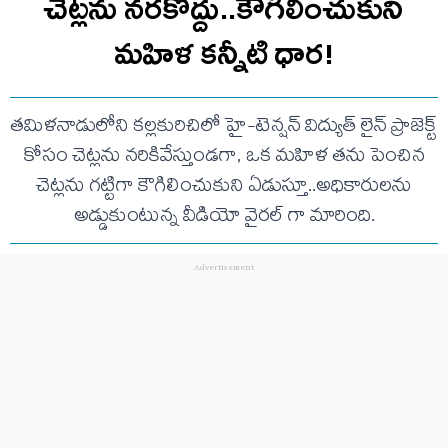
చెట్లను నరకొద్దు..కౌగిలించుకుని
మహిళ కన్నీటి ధార!
తమిళనాడులోని కల్లకురిచిలో హై-టెన్షన్ విద్యుత్ లైన్ ప్రాజెక్ట్
కోసం చెట్లను నరికివేస్తుండగా, ఒక మహిళ తను పెంచిన
చెట్లను గట్టిగా కౌగిలించుకుని ఏడుస్తూ..అధికారులను
అడ్డుకుంటున్న వీడియో వైరల్ గా మారింది.