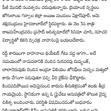
రాజానగరంలోని జీఎస్‌ఎల్‌ వైద్య కళాశాలలో డెర్మటాలజీ విభాగంలో
పీజీ మొదటి సంవత్సరం చదువుతున్నారు. ప్రియాంక స్వస్థలం
జోగులాంబ గద్వాల జిల్లా అయిజ మండలం ఏక్లాస్‌పూర్. ఆమె
తల్లిదండ్రులు హైదరాబాద్‌లో స్థిరపడ్డారు. ఈ నెల 3న రాత్రి
రాజమహేంద్రవరం ప్రసాద్‌ ఆదిత్యమాల్‌లో సినిమా చూసి, సహచర
విద్యార్థితో కలిసి ద్విచక్ర వాహనంపై బయలుదేరారు.
రద్దీ కారణంగా వాహనాలు థియేటర్‌ గేటు వద్ద ఆగగా.. అదే
సమయంలో నామవరానికి చెందిన సురవరపు దుష్యంత్,
లాలాచెరువుకు చెందిన ఆండ్రూ విలియం జోసెఫ్‌లు మద్యం మత్తులో
కారు వేగంగా నడుపుతూ వచ్చి వీరి బైక్‌ను ఢీకొట్టారు.
కిందపడిపోయిన ఆమెపైనుంచి కారును తీసుకెళ్లడంతో తలకు తీవ్ర
గాయమైంది. స్థానికంగా ఉన్న ఓ ప్రైవేటు ఆసుపత్రిలో తొలుత వైద్య
చికిత్స అందించారు. పరిస్థితి విషమించడంతో బుధవారం