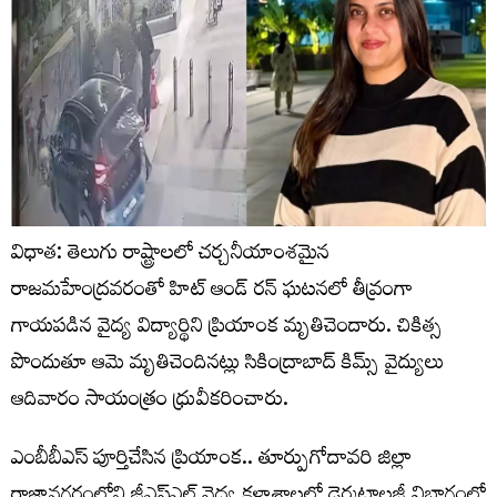
విధాత: తెలుగు రాష్ట్రాలలో చర్చనీయాంశమైన
రాజమహేంద్రవరంతో హిట్ ఆండ్ రన్ ఘటనలో తీవ్రంగా
గాయపడిన వైద్య విద్యార్థిని ప్రియాంక మృతిచెందారు. చికిత్స
పొందుతూ ఆమె మృతిచెందినట్లు సికింద్రాబాద్‌ కిమ్స్‌ వైద్యులు
ఆదివారం సాయంత్రం ధ్రువీకరించారు.
ఎంబీబీఎస్‌ పూర్తిచేసిన ప్రియాంక.. తూర్పుగోదావరి జిల్లా