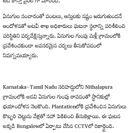
అది కాస్తా వైరల్ గా మారింది.
ఏనుగుల సంచారంతో పంటలు, ఆస్తులకు నష్టం జరుగుతుందనే
ఆందోళనతో అటవీ శాఖ అధికారులు ఘటనా స్థలాన్ని పరిశీలించి
పరిస్థితిని పర్యవేక్షిస్తున్నారు. ఏనుగుల గుంపు మళ్లీ గ్రామంలోకి
ప్రవేశించకుండా అవసరమైన చర్యలు తీసుకోవడంలో
నిమగ్నమయ్యారు.
Karnataka–Tamil Nadu సరిహద్దులోని Nithalapura
గ్రామంలోకి అడవి ఏనుగుల గుంపు రావడంతో స్థానికుల్లో
భయాందోళన నెలకొంది. Plantationలోకి ప్రవేశించిన ఏనుగులు
కొబ్బరి చెట్టును వేళ్లతో సహా పెకిలించి తీసుకెళ్లాయి. ఈ ఘటన
అక్కడి Bungalowలో ఏర్పాటు చేసిన CCTVలో రికార్డైంది.