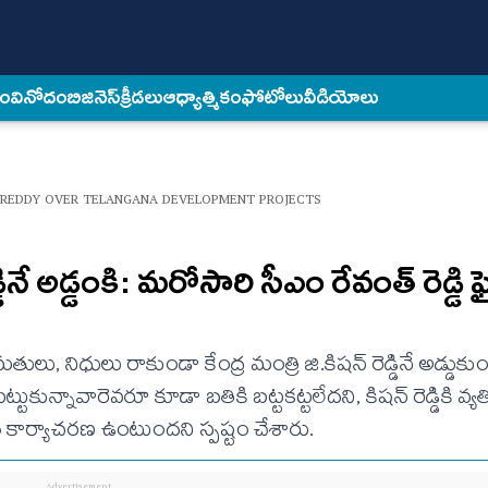
కం
వినోదం
బిజినెస్
క్రీడలు
ఆధ్యాత్మికం
ఫోటోలు
వీడియోలు
 REDDY OVER TELANGANA DEVELOPMENT PROJECTS
డినే అడ్డంకి: మరోసారి సీఎం రేవంత్ రెడ్డి ఫ
తులు, నిధులు రాకుండా కేంద్ర మంత్రి జి.కిషన్ రెడ్డినే అడ్డుకు
ట్టుకున్నావారెవరూ కూడా బతికి బట్టకట్టలేదని, కిషన్ రెడ్డికి వ్
త కార్యాచరణ ఉంటుందని స్పష్టం చేశారు.