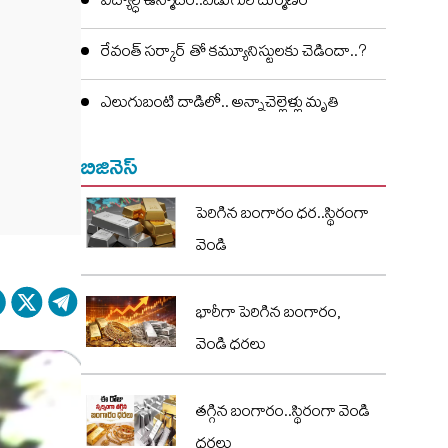
విద్యార్ధి ఉన్మాదం..ఏడుగురి దుర్మణం
రేవంత్ సర్కార్ తో కమ్యూనిస్టులకు చెడిందా..?
ఎలుగుబంటి దాడిలో.. అన్నాచెల్లెళ్లు మృతి
బిజినెస్
పెరిగిన బంగారం ధర..స్థిరంగా
వెండి
భారీగా పెరిగిన బంగారం,
వెండి ధరలు
తగ్గిన బంగారం..స్థిరంగా వెండి
ధరలు