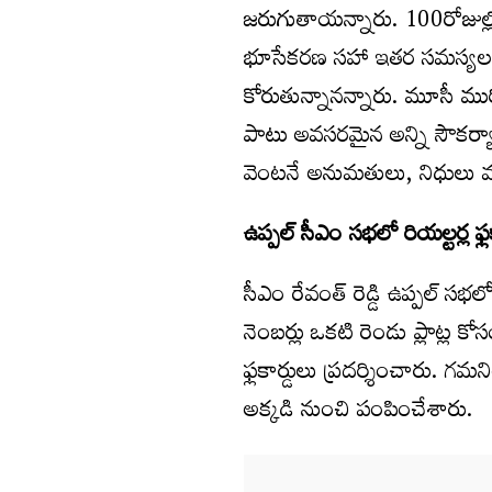
జరుగుతాయన్నారు. 100రోజుల్ల
భూసేకరణ సహా ఇతర సమస్యలన్నీ పర
కోరుతున్నానన్నారు. మూసీ ముర
పాటు అవసరమైన అన్ని సౌకర్యా
వెంటనే అనుమతులు, నిధులు మం
ఉప్పల్ సీఎం సభలో రియల్టర్ల ఫ్ల
సీఎం రేవంత్ రెడ్డి ఉప్పల్ సభల
నెంబర్లు ఒకటి రెండు ప్లాట్ల క
ఫ్లకార్డులు ప్రదర్శించారు. గమన
అక్కడి నుంచి పంపించేశారు.