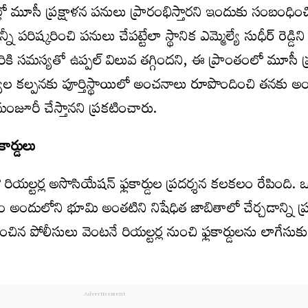
ో మూసీ ప్రక్షాళన పనులు ప్రారంభిస్తారని ఇందుకు సంబంధిం
ిష్కరించి పనులు చేపట్టేలా స్థానిక ఎమ్మెల్యే సుధీర్ రెడ్డిని
ికి సమస్యతో ఉప్పల్ విలువ తగ్గిందని, ఈ ప్రాంతంలో మూసీ ప్
ల కల్పనకు పూర్తిస్థాయిలో అంచనాలు రూపొందించి తనకు అంది
జూరీ చేస్తానని ప్రకటించారు.
కార్డులు
ో రియల్టర్ల అసొసియేషన్ ఫ్లకార్డుల ప్రదర్శన కలకలం రేపింది. ఒ
ోసం అందులోని భూమి అంతటిని నిషేధిత జాబితాలో చేర్చడాన్ని ప్రశ
ించిన పోలీసులు వెంటనే రియల్టర్ల నుంచి ఫ్లకార్డులను లాగేసుకు