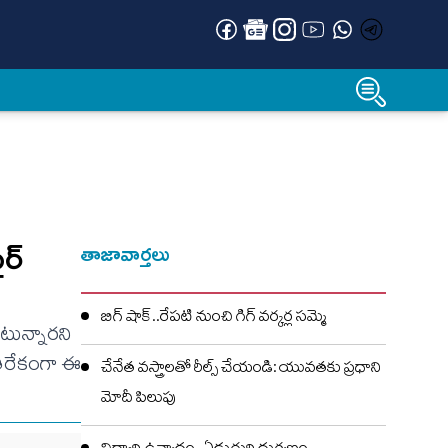
ైర్
తాజావార్తలు
బిగ్ షాక్..రేపటి నుంచి గిగ్ వర్కర్ల సమ్మె
ంటున్నారని
యతిరేకంగా ఈ
చేనేత వస్త్రాలతో రీల్స్ చేయండి: యువతకు ప్రధాని
మోదీ పిలుపు