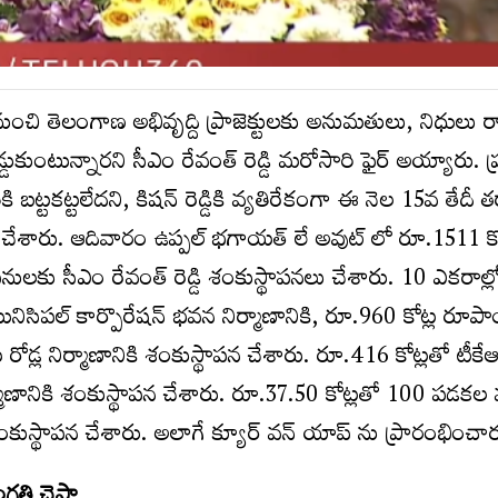
నుంచి తెలంగాణ అభివృద్ది ప్రాజెక్టులకు అనుమతులు, నిధులు 
ే అడ్డుకుంటున్నారని సీఎం రేవంత్ రెడ్డి మరోసారి ఫైర్ అయ్యారు.
ి బట్టకట్టలేదని, కిషన్ రెడ్డికి వ్యతిరేకంగా ఈ నెల 15వ తేదీ త
చేశారు. ఆదివారం ఉప్ప‌ల్ భ‌గాయ‌త్ లే అవుట్ లో రూ.1511 కో
ులకు సీఎం రేవంత్ రెడ్డి శంకుస్థాపనలు చేశారు. 10 ఎకరాల్ల
రి మునిసిపల్ కార్పొరేషన్ భవన నిర్మాణానికి, రూ.960 కోట్ల ర
ోడ్ల నిర్మాణానికి శంకుస్థాపన చేశారు. రూ.416 కోట్లతో టీకేఆ
నిర్మాణానికి శంకుస్థాపన చేశారు. రూ.37.50 కోట్లతో 100 పడకల
ికి శంకుస్థాపన చేశారు. అలాగే క్యూర్ వన్ యాప్ ను ప్రారంభించా