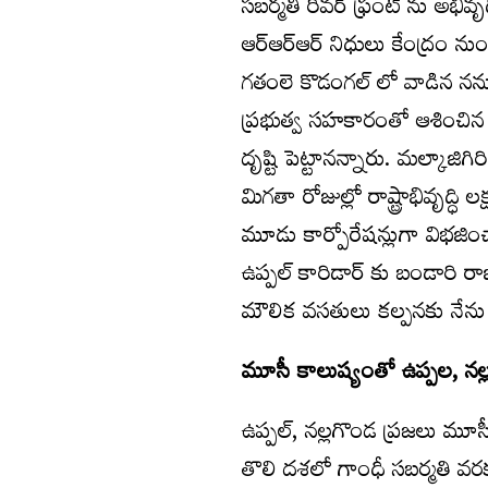
సబర్మతి రివర్ ఫ్రంట్ ను అభివృ
ఆర్ఆర్ఆర్ నిధులు కేంద్రం నుం
గతంలె కొడంగల్ లో వాడిన నన్
ప్రభుత్వ సహకారంతో ఆశించిన అ
దృష్టి పెట్టానన్నారు. మల్కాజి
మిగతా రోజుల్లో రాష్ట్రాభివృద్ధి
మూడు కార్పోరేషన్లుగా విభజి
ఉప్పల్ కారిడార్ కు బండారి రాజ
మౌలిక వసతులు కల్పనకు నేను
మూసీ కాలుష్యంతో ఉప్పల, నల్
ఉప్పల్, నల్లగొండ ప్రజలు మూస
తొలి దశలో గాంధీ సబర్మతి వరకు