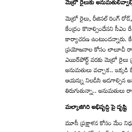
మెట్రో రైలుకు అనుమతులివ్వాల్
మెట్రో రైలు, రీజినల్ రింగ్ ర
కేంద్రం కొనాల్సిందేనని సీఎం ర
కార్యాచరణ ఉంటుందన్నారు. కేంద్
ప్రయోజనాల కోసం లాలూచీ రాజ
ఎయిర్‌పోర్ట్ వరకు మెట్రో రైల
అనుమతులు వచ్చాక.. ఇక్కడి కేంద్
ఆయన్ను నిలదీసి అడగాల్సిన అవ
తిరుగుతున్నా.. అనుమతులు రాకు
మల్కాజిగిరి అభివృద్ది పై దృష్టి
మూసీ ప్రక్షాళన కోసం మేం నిధు