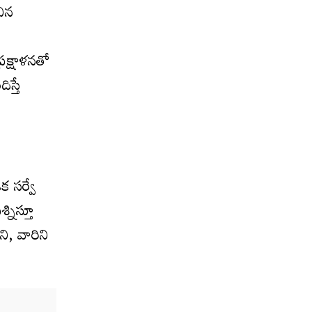
చిన
రక్షాళనతో
స్తే
క సర్వే
్నిస్తూ
ని, వారిని