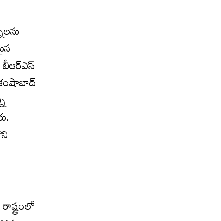
్నలను
మైన
, బీఆర్ఎస్
 శంషాబాద్
ని
రు.
ొని
ాష్ట్రంలో