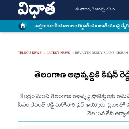
శనివారం, 8 ఆగస్టు 2026
వార్త‌లు
రాజకీయాలు
అంత‌ర్జాతీయం
జాతీయం
ప్రత్యే
TELUGU NEWS
LATEST NEWS
REVANTH REDDY SLAMS KISHAN
/
/
తెలంగాణ అభివృద్దికి కిషన్ రెడ్
కేంద్రం నుంచి తెలంగాణ అభివృద్ది ప్రాజెక్టులకు అనుమ
సీఎం రేవంత్ రెడ్డి మరోసారి ఫైర్ అయ్యారు. ప్రజలతో పె
నెల 15వ తేదీ తర్వా