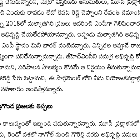
ద్ది చేసుకున్నారని, మెట్రో విస్తరణకు అనుమతులు, మూసీ ప్రక్ష
చి ఎందుకు రావడం లేదో కిషన్ రెడ్డి చెప్పాలని రేవంత్ డిమాండ
ను 2018లో మల్కాజిగిరి ప్రజలు ఆదరించి ఎంపీగా గెలిపించార
భివృద్ది చేయలేకపోయానన్నారు. ఇప్పుడు మల్కాజిగిరి అభివృద్
గిరి ఎంపీ స్థానం మినీ భారత్ వంటిదన్నారు. ఎన్నికల అప్పుడే ర
 లక్ష్యంగా పనిచేస్తున్నామన్నారు. జీహెచ్ఎంసీని సమగ్ర అభివృద్ది 
ంచామని, పరిపాలన సౌలభ్యం కోసమే ఆ నిర్ణయం తీసుకున్నామన్
ిరెడ్డి పేరు పెట్టామని, ఈ పార్లమెంట్ లోని ఏడు నియోజకవర్గాల్ల
 సహకారం అందిస్తానన్నారు.
లగొండ ప్రజలకు తిప్పలు
ీ కాలుష్యంతో ఇబ్బంది పడుతున్నారన్నారు. మూసీ ప్రక్షాళనల
, రెండో దశలో నాగోల్ నుంచి గౌరెల్లి వరకు అభివృద్ది పనులు