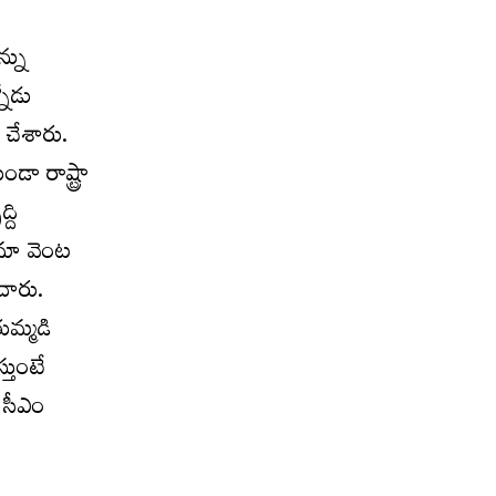
న్ను
నోడు
ం చేశారు.
ండా రాష్ట్రా
్ది
ి మా వెంట
ంచారు.
ుమ్మడి
్తుంటే
ర సీఎం