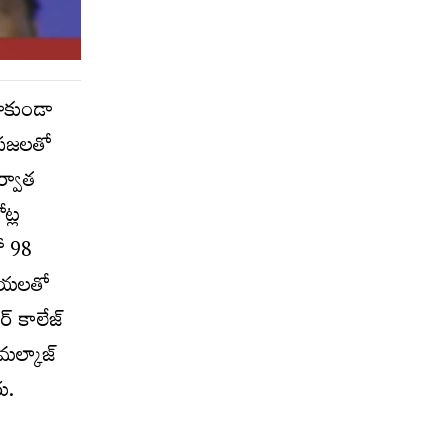
రాకుండా
 ప్రజలతో
ర్వాత
ట్ల
ో 98
ూపాయలతో
ర్ కాలేజ్
 మల్కాజ్
రు.