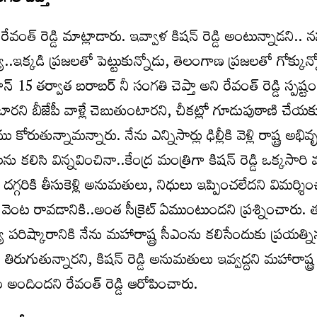
తి చెప్తా
త్ రెడ్డి మాట్లాడారు. ఇవ్వాళ కిషన్ రెడ్డి అంటున్నాడని.. న
ఇక్కడి ప్రజలతో పెట్టుకున్నోడు, తెలంగాణ ప్రజలతో గోక్కున్
ూన్ 15 తర్వాత బరాబర్ నీ సంగతి చెప్తా అని రేవంత్ రెడ్డి స్పష్ట
ే వింటారని బీజేపీ వాళ్లే చెబుతుంటారని, చీకట్లో గూడుపుఠాణి చేయకు
ుతున్నామన్నారు. నేను ఎన్నిసార్లు ఢిల్లీకి వెళ్లి రాష్ట్ర అభివృద
లను కలిసి విన్నవించినా..కేంద్ర మంత్రిగా కిషన్ రెడ్డి ఒక్కసార
 దగ్గరికి తీసుకెళ్లి అనుమతులు, నిధులు ఇప్పించలేదని విమర్శి
 వెంట రావడానికి..అంత సీక్రెట్ ఏముంటుందని ప్రశ్నించారు. త
య పరిష్కారానికి నేను మహారాష్ట్ర సీఎంను కలిసేందుకు ప్రయత్నిస
ుగుతున్నారని, కిషన్ రెడ్డి అనుమతులు ఇవ్వద్దని మహారాష్ట్
ందిందని రేవంత్ రెడ్డి ఆరోపించారు.