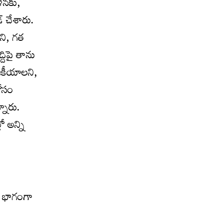
ాళనకు,
్ చేశారు.
ని, గత
దిపై తాను
ాజకీయాలని,
కోసం
నారు.
ో అన్ని
ో భాగంగా