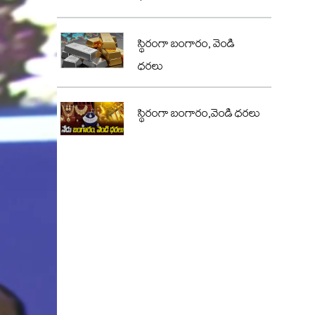
స్థిరంగా బంగారం, వెండి
ధరలు
స్థిరంగా బంగారం,వెండి ధరలు