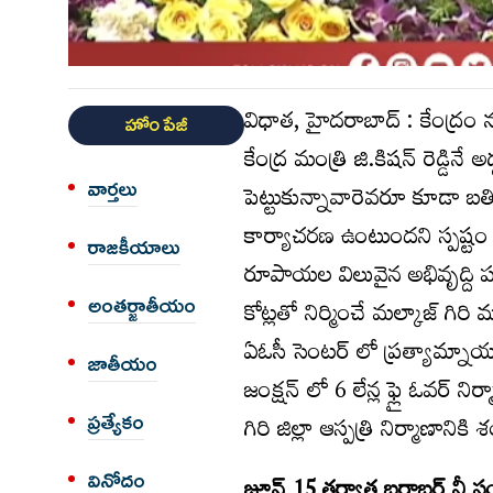
విధాత, హైదరాబాద్ : కేంద్రం 
హోం పేజీ
కేంద్ర మంత్రి జి.కిషన్ రెడ్డిన
వార్త‌లు
పెట్టుకున్నావారెవరూ కూడా బతిక
కార్యాచరణ ఉంటుందని స్పష్టం 
రాజకీయాలు
రూపాయల విలువైన అభివృద్ది పన
అంత‌ర్జాతీయం
కోట్లతో నిర్మించే మల్కాజ్ గి
ఏఓసీ సెంటర్ లో ప్రత్యామ్నాయ ర
జాతీయం
జంక్షన్ లో 6 లేన్ల ఫ్లై ఓవర్ 
గిరి జిల్లా ఆస్పత్రి నిర్మాణాన
ప్రత్యేకం
వినోదం