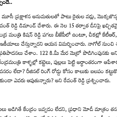
సిందే..
ోడ్, మూసీ ప్రక్షాళన అనుమతులతో పాటు రైతుల వడ్లు, మొక్కజొన
ేవంత్ రెడ్డి డిమాండ్ చేశారు. ఈ నెల 15 తర్వాత దీనిపై ఖచ్చిత
ర మంత్రి కిషన్ రెడ్డి పగలు బీజేపీలో ఉంటూ, చీకట్లో కేటీఆర్
కీయాలు చేస్తున్నారని ఆయన విమర్శించారు. నాగోల్ నుంచి
ు ప్రతిపాదనలు చేశాం. 122 కి.మీ మేర మెట్రో పొడిగింపునకు అన్
రమంత్రి కాళ్ళల్లో కట్టెలు, పుల్లలు పెట్టి అర్ధాంతరంగా ఆపేశా
సరం లేదా? రీజినల్ రింగ్ రోడ్డు కోసం కాలుకు బలపం కట్టుక
ండా ఎవరు ఆపుతున్నారు? అని రేవంత్ రెడ్డి ప్రశ్నించారు.
లు అడిగితే కేంద్రం ఇవ్వడం లేదని, ప్రధాని మోదీ మాత్రం తన ర