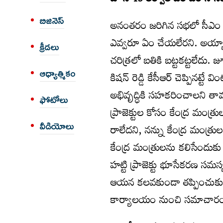
జూన్ 15 తర్వాత బరాబర్ నీ సంగ
బిజినెస్
అనంతరం జరిగిన సభలో సీఎం రేవం
ఎవ్వరూ ఏం చేయలేరని. అయ్యా..
క్రీడలు
చరిత్రలో బతికి బట్టకట్టలేదు. జ
ఆధ్యాత్మికం
కిషన్ రెడ్డి కేసీఆర్ చెప్పినట్ట
అభివృద్ధికి సహకరించాలని తాము కోర
ఫోటోలు
ప్రాజెక్టుల కోసం కేంద్ర మంత్రు
వీడియోలు
రాలేదని, నన్ను కేంద్ర మంత్రుల
కేంద్ర మంత్రులను కలిసేందుకు
హట్టి ప్రాజెక్టు భూసేకరణ సమస్
ఆయన కలవకుండా తప్పించుకు తిర
కార్యాలయం నుంచి సమాచారం అ