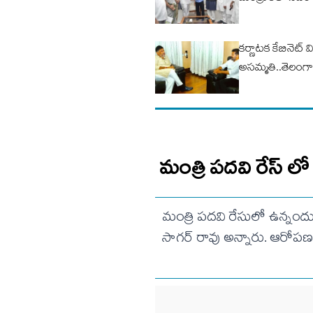
కర్ణాటక కేబినెట్ 
అసమ్మతి..తెలంగా
మంత్రి పదవి రేస్ లో
మంత్రి పదవి రేసులో ఉన్నందు
సాగర్ రావు అన్నారు. ఆరోపణ