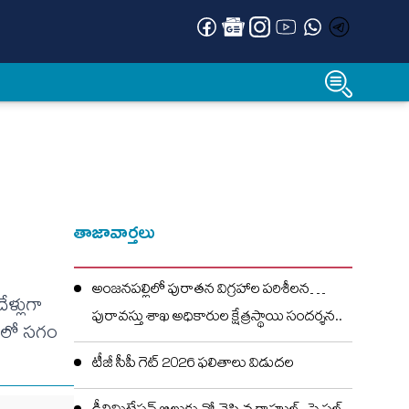
తాజావార్తలు
అంజనపల్లిలో పురాతన విగ్రహాల పరిశీలన…
ేళ్లుగా
పురావస్తు శాఖ అధికారుల క్షేత్రస్థాయి సందర్శన..
ాటిలో సగం
టీజీ సీపీ గెట్ 2026 ఫలితాలు విడుదల