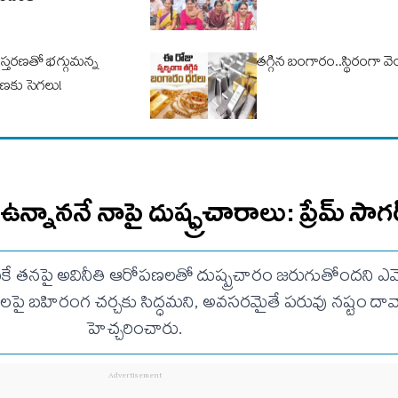
విస్తరణతో భగ్గుమన్న
తగ్గిన బంగారం..స్థిరంగా వ
ణకు సెగలు!
 ఉన్నాననే నాపై దుష్ఫ్రచారాలు: ప్రేమ్ సాగ
కే తనపై అవినీతి ఆరోపణలతో దుష్ప్రచారం జరుగుతోందని ఎమ్మెల్
లపై బహిరంగ చర్చకు సిద్ధమని, అవసరమైతే పరువు నష్టం దావా 
హెచ్చరించారు.