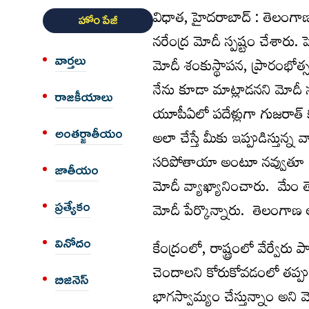
విధాత, హైదరాబాద్ : తెలంగాణ 
హోం పేజీ
నరేంద్ర మోదీ స్పష్టం చేశారు.
వార్త‌లు
మోదీ శంకుస్థాపన, ప్రారంభోత్స
నేను కూడా మాట్లాడనని మోదీ స్
రాజకీయాలు
యూపీఏలో పదేళ్లుగా గుజరాత్ కు
అంత‌ర్జాతీయం
అలా చేస్తే మీకు ఇప్పుడిస్తున
సరిపోతాయా అంటూ నవ్వుతూ ప్రశ
జాతీయం
మోదీ వ్యాఖ్యానించారు. మేం
మోదీ పేర్కొన్నారు. తెలంగాణ అభ
ప్రత్యేకం
వినోదం
కేంద్రంలో, రాష్ట్రంలో వేర్వేరు 
చెందాలని కోరుకోవడంలో తప్పులే
బిజినెస్
భాగస్వామ్యం చేస్తున్నాం అని మ