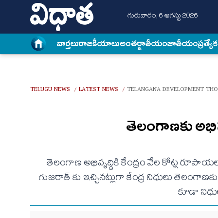
గురువారం, 6 ఆగస్టు 2026
వార్త‌లు
రాజకీయాలు
అంత‌ర్జాతీయం
జాతీయం
ప్రత్యే
TELUGU NEWS
LATEST NEWS
TELANGANA DEVELOPMENT THO
/
/
తెలంగాణకు అభివృద
తెలంగాణ అభివృద్దికి కేంద్రం వేల కోట్ల రూపాయలు
గుజరాత్ కు ఇచ్చినట్లుగా కేంద్ర నిధులు తెలంగాణకు 
కూడా నిధుల