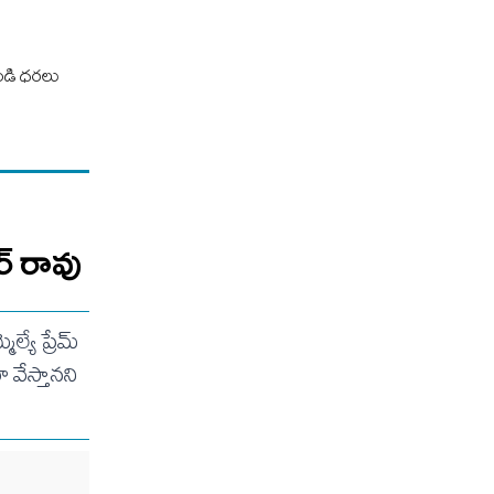
ెండి ధరలు
ర్ రావు
యే ప్రేమ్
వేస్తానని