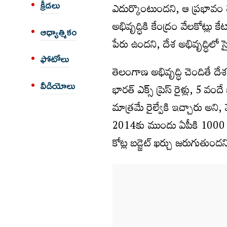
క్రీడలు
ఎదుర్కొంటుందని, ఆ ప్రభావం
అభివృద్ధికి కేంద్రం వేలకోట్ల
ఆధ్యాత్మికం
పేరు ఉందని, దేశ అభివృద్ధిలో స
ఫోటోలు
తెలంగాణ అభివృద్ధి చెందితే ద
వీడియోలు
భారత్ ఎక్స్ ప్రెస్ రైళ్లు, 5 వం
మాత్రమే రైల్వేకి ఇచ్చారు అని
2014కు ముందు ఏపీకి 1000 కోట
కోట్ల బడ్జెట్ ఖర్చు జరుగుతుందన