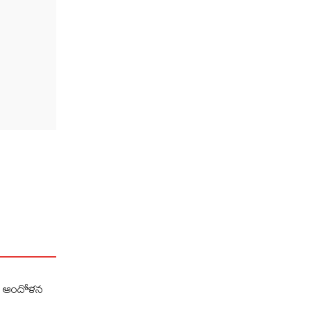
ుల ఆందోళన