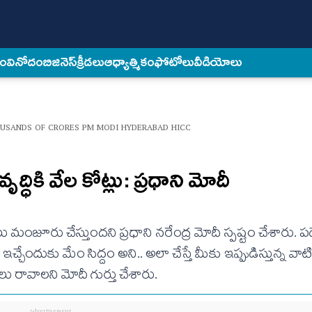
కం
వినోదం
బిజినెస్
క్రీడలు
ఆధ్యాత్మికం
ఫోటోలు
వీడియోలు
USANDS OF CRORES PM MODI HYDERABAD HICC
్ధికి వేల కోట్లు: ప్రధాని మోదీ
 మంజూరు చేస్తుందని ప్రధాని నరేంద్ర మోదీ స్పష్టం చేశారు. పద
ఇచ్చేందుకు మేం సిద్దం అని.. అలా చేస్తే మీకు ఇప్పుడిస్తున్న వ
ు రావాలని మోదీ గుర్తు చేశారు.