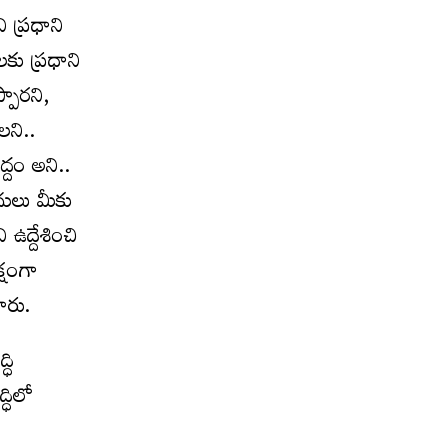
 ప్రధాని
లకు ప్రధాని
్పారని,
లని..
్దం అని..
ిధులు మీకు
ఉద్దేశించి
్షంగా
చారు.
ధి
ధిలో