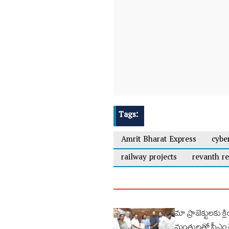
Tags:
Amrit Bharat Express
cybe
railway projects
revanth r
మా ప్రాజెక్టులకు క్ల
మంత్రులతో సీఎం 