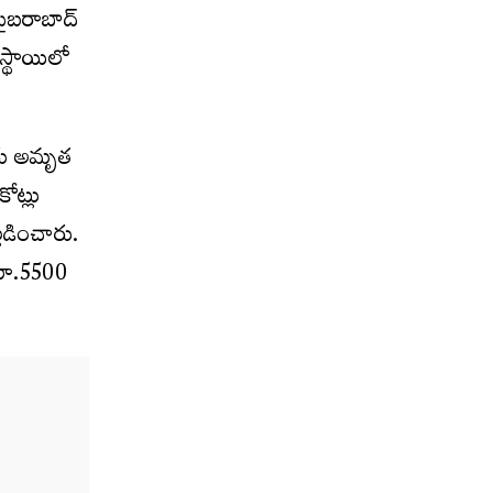
సైబరాబాద్
 స్థాయిలో
ఆరు అమృత
కోట్లు
్లడించారు.
 రూ.5500