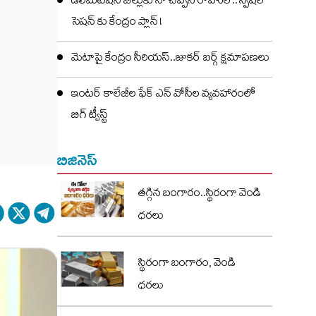
డీలిమిటేషన్ బిల్లుకు నో చెప్పిన రాహుల్..స్పెషల్
సెషన్ కు కేంద్రం ప్లాన్ !
మెటాపై కేంద్రం సీరియస్..జుకర్ బర్గ్ క్షమాపణలు
ఇంటర్ కాలేజీల ఫేక్ ఎన్ వోసీల వ్యవహారంలో
బిగ్ ట్వీస్ట్
బిజినెస్
తగ్గిన బంగారం..స్థిరంగా వెండి
ధరలు
స్థిరంగా బంగారం, వెండి
ధరలు