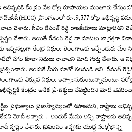
అభివృద్దికి కేంద్రం వేల కోట్ల రూపాయలు మంజూరు చేస్తుందని
 హెచ్ఐసీసీ(HICC) ప్రాంగణంలో రూ.9,377 కోట్ల అభివృద్ధి పను
వాలు చేశారు. సీఎం రేవంత్ రెడ్డి రాజకీయాలు మాట్లాడనని చెప
పష్టం చేశారు. అయితే రేవంత్ రెడ్డి నా మాటలు జాగ్రత్తగా వినా
 ఇచ్చినట్లుగా కేంద్ర నిధులు తెలంగాణకు ఇచ్చేందుకు మేం సిద
్న వాటిలో సగం కూడా నిధులు రావాలని మోదీ గుర్తు చేశారు. ఆ న
్నించారు. అందుకే మీరు మాతో కలవండి అని రేవంత్ రెడ్డిని 
 తెలంగాణకు ఎక్కువ నిధులు ఇవ్వాలనుకుంటున్నామంటూ పరోక
ివృద్దికి కేంద్రం అనేక ప్రాజెక్టులు చేపట్టిందని మోదీ వివరిం
పార్టీల ప్రభుత్వాలు ప్రజాస్వామ్యంలో సహజమని, రాష్ట్రాలు అభివృద్
దని మోదీ అన్నారు . అందుకే మేము అన్ని రాష్ట్రాలను అభివృద్
ోదీ స్పష్టం చేశారు. ప్రపంచం ఇప్పుడు యుద్ద సంక్షోభాన్ని