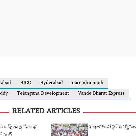
rabad
HICC
Hyderabad
narendra modi
eddy
Telangana Development
Vande Bharat Express
RELATED ARTICLES
ియరెన్స్ ఇవ్వండి: కేంద్ర
భూభారతి పోర్టల్ ఉద్యోగ
రేవంత్