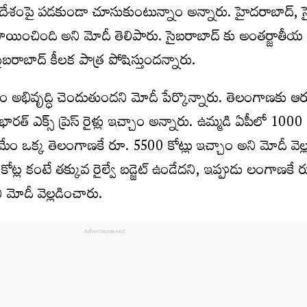
 దేశంపై పడకుండా చూసుకుంటున్నాం అన్నారు. హైదరాబాద్, 
ు కేటాయించింది అని మోదీ తెలిపారు. సైబరాబాద్ కు అంతర్జాతీయ
ైబరాబాద్ కీలక పాత్ర పోషిస్తుందన్నారు.
ేశం అభివృద్ధి చెందుతుందని మోదీ పేర్కొన్నారు. తెలంగాణకు 
దే భారత్ ఎక్స్ ప్రెస్ రైళ్లు ఇచ్చాం అన్నారు. ఉమ్మడి ఏపీలో 1000 
, మేం ఒక్క తెలంగాణకే రూ. 5500 కోట్లు ఇచ్చాం అని మోదీ వెల
్ల కంటే తక్కువ రైల్వే బడ్జెట్ ఉండేదని, ఇప్పుడు లంగాణకే
ి మోదీ వెల్లడించారు.