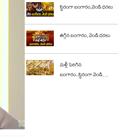
స్థిరంగా బంగారం,వెండి ధరలు
తగ్గిన బంగారం, వెండి ధరలు
మళ్లీ పెరిగిన
బంగారం..స్థిరంగా వెండి
ధరలు