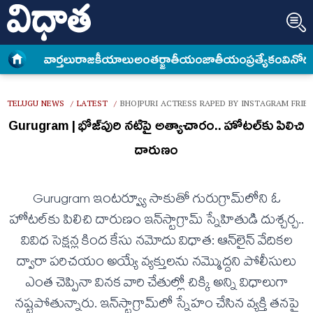
వార్త‌లు
రాజకీయాలు
అంత‌ర్జాతీయం
జాతీయం
ప్రత్యేకం
వినోద
TELUGU NEWS
LATEST
BHOJPURI ACTRESS RAPED BY INSTAGRAM FRIE
/
/
Gurugram | భోజ్‌పురి నటిపై అత్యాచారం.. హోటల్‌కు పిలిచి
దారుణం
Gurugram ఇంటర్వ్యూ సాకుతో గురుగ్రామ్‌లోని ఓ
హోటల్‌కు పిలిచి దారుణం ఇన్‌స్టాగ్రామ్ స్నేహితుడి దుశ్చ‌ర్చ‌..
వివిధ సెక్ష‌న్ల కింద కేసు న‌మోదు విధాత‌: ఆన్‌లైన్ వేదికల
ద్వారా ప‌రిచ‌యం అయ్యే వ్య‌క్తుల‌ను న‌మ్మొద్ద‌ని పోలీసులు
ఎంత చెప్పినా విన‌క వారి చేతుల్లో చిక్కి అన్ని విధాలుగా
న‌ష్ట‌పోతున్నారు. ఇన్‌స్టాగ్రామ్‌లో స్నేహం చేసిన వ్యక్తి తనపై