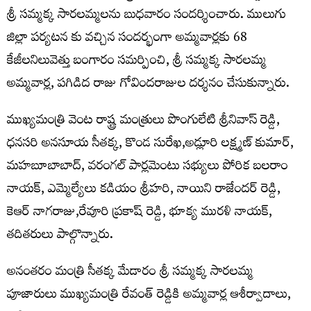
శ్రీ సమ్మక్క సారలమ్మలను బుధవారం సందర్శించారు. ములుగు
జిల్లా పర్యటన కు వచ్చిన సందర్భంగా అమ్మవార్లకు 68
కేజీలనిలువెత్తు బంగారం సమర్పించి, శ్రీ సమ్మక్క సారలమ్మ
అమ్మవార్ల, పగిడిద రాజు గోవిందరాజుల దర్శనం చేసుకున్నారు.
ముఖ్యమంత్రి వెంట రాష్ట్ర మంత్రులు పొంగులేటి శ్రీనివాస్ రెడ్డి,
ధనసరి అనసూయ సీతక్క, కొండ సురేఖ,అడ్లూరి లక్ష్మణ్ కుమార్,
మహబూబాబాద్, వరంగల్ పార్లమెంటు సభ్యులు పోరిక బలరాం
నాయక్, ఎమ్మెల్యేలు కడియం శ్రీహరి, నాయిని రాజేందర్ రెడ్డి,
కెఆర్ నాగరాజు,రేవూరి ప్రకాష్ రెడ్డి, భూక్య మురళి నాయక్,
తదితరులు పాల్గొన్నారు.
అనంతరం మంత్రి సీతక్క మేడారం శ్రీ సమ్మక్క సారలమ్మ
పూజారులు ముఖ్యమంత్రి రేవంత్ రెడ్డికి అమ్మవార్ల ఆశీర్వాదాలు,