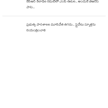
కేసీఆర్‌ కిలాడీల కమిటీలో ఎంపీ ఈటల.. అందుకే బీఆరెస్‌
పాట..
ప్రభుత్వ పాఠశాలల మూసివేత తగదు.. ప్రైవేటు స్కూళ్లను
నియంత్రించాలి
సీఎం నల్లగొండ టూర్..ప్రతిపక్ష నేతల అరెస్టు
తాజావార్తలు
దేవదత్ పడిక్కల్‌ సెంచరీ…శ్రీలంక ఎలెవన్ తో భారత్ ఎదురీత
యూపీఐ లావాదేవీలపై ఫోన్ పే సీఈవో కీలక ప్రకటన