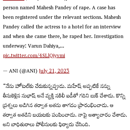
person named Mahesh Pandey of rape. A case has
been registered under the relevant sections. Mahesh
Pandey called the actress to a hotel for an interview
and when she came there, he raped her. Investigation
underway: Varun Dahiya,…
pic.twitter.com/4SLlQjyvmi
— ANI (@ANI)
July 21, 2023
“నేను హోటల్‌కు చేరుకున్నప్పుడు. మహేష్ అప్పటికే నన్ను
తీసుకెళ్లిన సుభాష్ అనే వ్య‌క్తి నకిలీ ఐడీతో గదిని బుక్ చేశాడు. కొన్ని
ప్రశ్నలు అడిగిన తర్వాత అతను తాగడం ప్రారంభించాడు. ఆ
తర్వాత అత‌డిని బ‌య‌ట‌కు పంపించాడు. నాపై అత్యాచారం చేశాడు.
అని బాధితురాలు పోలీసుల‌కు ఫిర్యాదు చేసింది.