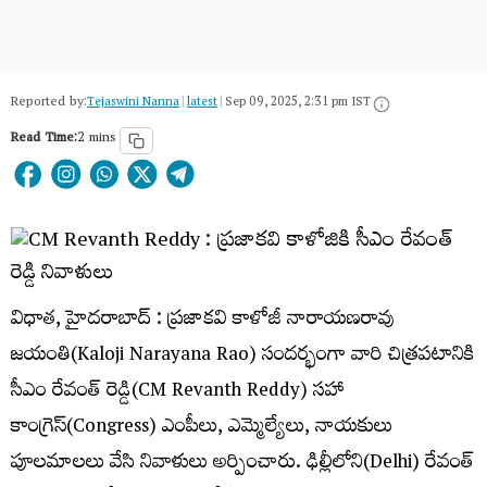
Reported by:
Tejaswini Nanna
|
latest
|
Sep 09, 2025, 2:31 pm IST
Read Time:
2 mins
విధాత, హైదరాబాద్ : ప్రజాకవి కాళోజీ నారాయణరావు
జయంతి(Kaloji Narayana Rao) సందర్భంగా వారి చిత్రపటానికి
సీఎం రేవంత్ రెడ్డి(CM Revanth Reddy) సహా
కాంగ్రెస్(Congress) ఎంపీలు, ఎమ్మెల్యేలు, నాయకులు
పూలమాలలు వేసి నివాళులు అర్పించారు. ఢిల్లీలోని(Delhi) రేవంత్