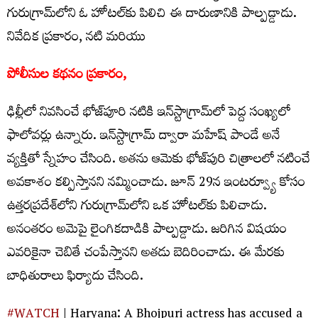
గురుగ్రామ్‌లోని ఓ హోటల్‌కు పిలిచి ఈ దారుణానికి పాల్పడ్డాడు.
నివేదిక ప్రకారం, నటి మరియు
పోలీసుల కథనం ప్రకారం,
ఢిల్లీలో నివసించే భోజ్‌పూరి న‌టికి ఇన్‌స్టాగ్రామ్‌లో పెద్ద సంఖ్యలో
ఫాలోవర్లు ఉన్నారు. ఇన్‌స్టాగ్రామ్ ద్వారా మహేష్ పాండే అనే
వ్య‌క్తితో స్నేహం చేసింది. అతను ఆమెకు భోజ్‌పురి చిత్రాలలో నటించే
అవకాశం క‌ల్పిస్తాన‌ని న‌మ్మించాడు. జూన్ 29న ఇంటర్వ్యూ కోసం
ఉత్త‌ర‌ప్ర‌దేశ్‌లోని గురుగ్రామ్‌లోని ఒక హోటల్‌కు పిలిచాడు.
అనంత‌రం అమెపై లైంగిక‌దాడికి పాల్ప‌డ్డాడు. జ‌రిగిన విషయం
ఎవ‌రికైనా చెబితే చంపేస్తానని అత‌డు బెదిరించాడు. ఈ మేర‌కు
బాధితురాలు ఫిర్యాదు చేసింది.
#WATCH
| Haryana: A Bhojpuri actress has accused a