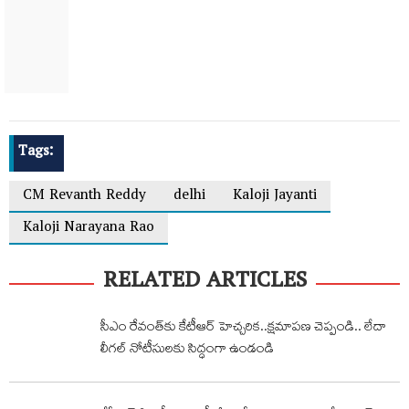
Tags:
CM Revanth Reddy
delhi
Kaloji Jayanti
Kaloji Narayana Rao
RELATED ARTICLES
సీఎం రేవంత్‌కు కేటీఆర్ హెచ్చరిక‌..క్షమాపణ చెప్పండి.. లేదా
లీగల్ నోటీసులకు సిద్ధంగా ఉండండి