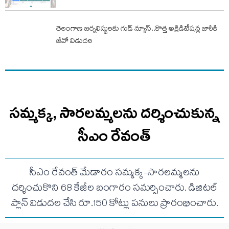
తెలంగాణ జర్నలిస్టులకు గుడ్ న్యూస్..కొత్త అక్రిడిటేషన్ల జారీకి
జీవో విడుదల
సమ్మక్క, సారలమ్మలను దర్శించుకున్న
సీఎం రేవంత్
సీఎం రేవంత్ మేడారం సమ్మక్క-సారలమ్మలను
దర్శించుకొని 68 కేజీల బంగారం సమర్పించారు. డిజిటల్
ప్లాన్ విడుదల చేసి రూ.150 కోట్లు పనులు ప్రారంభించారు.