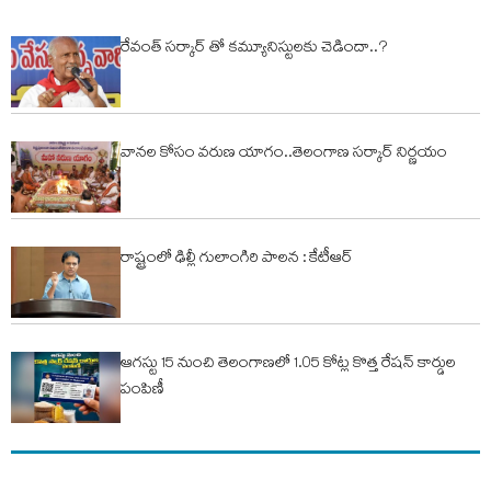
రేవంత్ సర్కార్ తో కమ్యూనిస్టులకు చెడిందా..?
వానల కోసం వరుణ యాగం..తెలంగాణ సర్కార్ నిర్ణయం
రాష్ట్రంలో ఢిల్లీ గులాంగిరి పాలన : కేటీఆర్
ఆగస్టు 15 నుంచి తెలంగాణలో 1.05 కోట్ల కొత్త రేషన్ కార్డుల
పంపిణీ