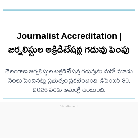
Journalist Accreditation |
జర్నలిస్టుల అక్రిడిటేషన్ల గడువు పెంపు
తెలంగాణ జర్నలిస్టుల అక్రిడిటేషన్ల గడువును మరో మూడు
నెలలు పెంచినట్లు ప్రభుత్వం ప్రకటించింది. డిసెంబర్ 30,
2025 వరకు అమల్లో ఉంటుంది.