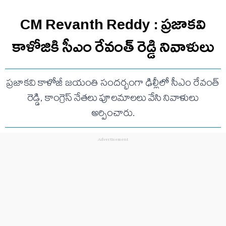
CM Revanth Reddy : ప్రజాకవి
కాళోజికి సీఎం రేవంత్ రెడ్డి నివాళులు
ప్రజాకవి కాళోజీ జయంతి సందర్భంగా ఢిల్లీలో సీఎం రేవంత్
రెడ్డి, కాంగ్రెస్ నేతలు పూలమాలలు వేసి నివాళులు
అర్పించారు.