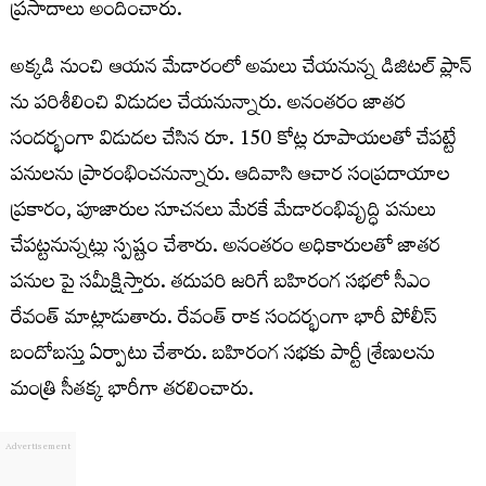
ప్రసాదాలు అందించారు.
అక్కడి నుంచి ఆయన మేడారంలో అమలు చేయనున్న డిజిటల్ ప్లాన్
ను పరిశీలించి విడుదల చేయనున్నారు. అనంతరం జాతర
సందర్భంగా విడుదల చేసిన రూ. 150 కోట్ల రూపాయలతో చేపట్టే
పనులను ప్రారంభించనున్నారు. ఆదివాసి ఆచార సంప్రదాయాల
ప్రకారం, పూజారుల సూచనలు మేరకే మేడారంభివృద్ధి పనులు
చేపట్టనున్నట్లు స్పష్టం చేశారు. అనంతరం అధికారులతో జాతర
పనుల పై సమీక్షిస్తారు. తదుపరి జరిగే బహిరంగ సభలో సీఎం
రేవంత్ మాట్లాడుతారు. రేవంత్ రాక సందర్భంగా భారీ పోలీస్
బందోబస్తు ఏర్పాటు చేశారు. బహిరంగ సభకు పార్టీ శ్రేణులను
మంత్రి సీతక్క భారీగా తరలించారు.