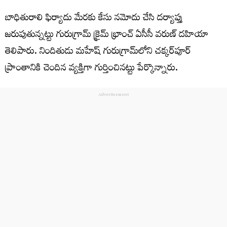
బాధితురాలి ఫిర్యాదు మేర‌కు కేసు న‌మోదు చేసి దర్యాప్తు
జరుపుతున్న‌ట్టు గురుగ్రామ్ క్రైమ్ భ్రాంచ్ ఏసీసీ వ‌రుణ్ దహియా
తెలిపారు. నిందితుడు మహేష్ గురుగ్రామ్‌లోని చక్కర్‌పూర్
ప్రాంతానికి చెందిన వ్య‌క్తిగా గుర్తించిన‌ట్టు పేర్కొన్నారు.