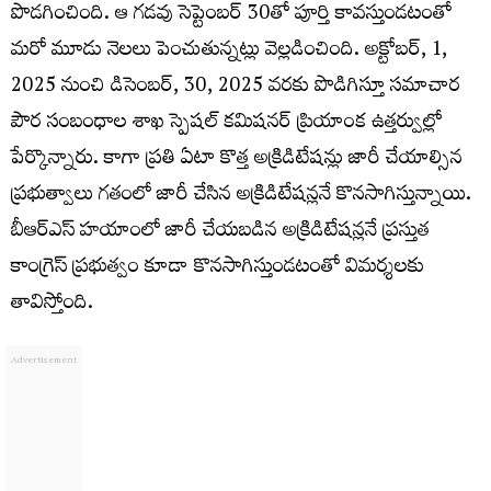
పొడగించింది. ఆ గడవు సెప్టెంబర్ 30తో పూర్తి కావస్తుండటంతో
మరో మూడు నెలలు పెంచుతున్నట్లు వెల్లడించింది. అక్టోబర్, 1,
2025 నుంచి డిసెంబర్, 30, 2025 వరకు పొడిగిస్తూ సమాచార
పౌర సంబంధాల శాఖ స్పెషల్ కమిషనర్ ప్రియాంక ఉత్తర్వుల్లో
పేర్కొన్నారు. కాగా ప్రతి ఏటా కొత్త అక్రిడిటేషన్లు జారీ చేయాల్సిన
ప్రభుత్వాలు గతంలో జారీ చేసిన అక్రిడిటేషన్లనే కొనసాగిస్తున్నాయి.
బీఆర్ఎస్ హయాంలో జారీ చేయబడిన అక్రిడిటేషన్లనే ప్రస్తుత
కాంగ్రెస్ ప్రభుత్వం కూడా కొనసాగిస్తుండటంతో విమర్శలకు
తావిస్తోంది.