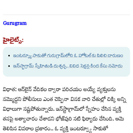
Gurugram
హైలైట్స్:
ఇంటర్వ్యూ సాకుతో గురుగ్రామ్‌లోని ఓ హోటల్‌కు పిలిచి దారుణం
ఇన్‌స్టాగ్రామ్ స్నేహితుడి దుశ్చ‌ర్చ‌.. వివిధ సెక్ష‌న్ల కింద కేసు న‌మోదు
విధాత‌: ఆన్‌లైన్ వేదికల ద్వారా ప‌రిచ‌యం అయ్యే వ్య‌క్తుల‌ను
న‌మ్మొద్ద‌ని పోలీసులు ఎంత చెప్పినా విన‌క వారి చేతుల్లో చిక్కి అన్ని
విధాలుగా న‌ష్ట‌పోతున్నారు. ఇన్‌స్టాగ్రామ్‌లో స్నేహం చేసిన వ్యక్తి
తనపై అత్యాచారం చేశాడని భోజ్‌పురి నటి ఫిర్యాదు చేసింది. ఆమె
తెలిపిన వివరాల ప్రకారం.. ఓ వ్యక్తి ఇంటర్వ్యూ సాకుతో