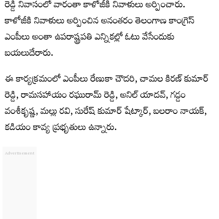
రెడ్డి నివాసంలో వారంతా కాళోజీకి నివాళులు అర్పించారు.
కాళోజీకి నివాళులు అర్పించిన అనంతరం తెలంగాణ కాంగ్రెస్
ఎంపీలు అంతా ఉపరాష్ట్రపతి ఎన్నికల్లో ఓటు వేసేందుకు
బయలుదేరారు.
ఈ కార్యక్రమంలో ఎంపీలు రేణుకా చౌదరి, చామల కిరణ్ కుమార్
రెడ్డి, రామసహాయం రఘురామ్ రెడ్డి, అనిల్ యాదవ్, గడ్డం
వంశీకృష్ణ, మల్లు రవి, సురేష్ కుమార్ షేట్కార్, బలరాం నాయక్,
కడియం కావ్య ప్రభృతులు ఉన్నారు.