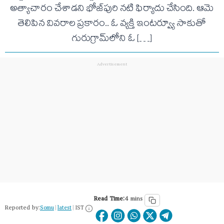
అత్యాచారం చేశాడని భోజ్‌పురి నటి ఫిర్యాదు చేసింది. ఆమె
తెలిపిన వివరాల ప్రకారం.. ఓ వ్యక్తి ఇంటర్వ్యూ సాకుతో
గురుగ్రామ్‌లోని ఓ […]
Read Time:
4 mins
Reported by:
Somu
|
latest
|
IST