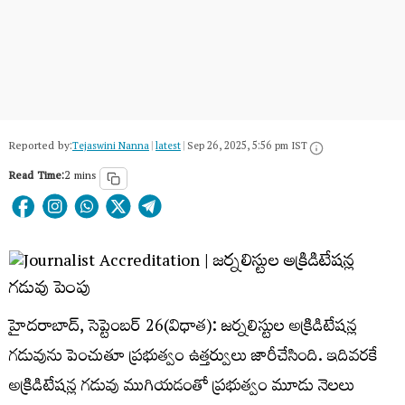
Reported by:
Tejaswini Nanna
|
latest
|
Sep 26, 2025, 5:56 pm IST
Read Time:
2 mins
హైదరాబాద్, సెప్టెంబర్ 26(విధాత): జర్నలిస్టుల అక్రిడిటేషన్ల
గడువును పెంచుతూ ప్రభుత్వం ఉత్తర్వులు జారీచేసింది. ఇదివరకే
అక్రిడిటేషన్ల గడువు ముగియడంతో ప్రభుత్వం మూడు నెలలు