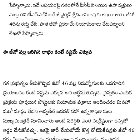
పేర్కొన్నారు. ఇదే విషయంపై గతంలోనే పీసీసీ సినియర్‌ ఉపాధ్యక్షులు
మల్లు రవి టీఎస్‌ఎల్‌పీఆర్‌బీ ఛైర్మన్‌ శ్రీనివాసరావుకు లేఖ రాశారు. జీవో
46ను రద్దు చేసి, పాత జీవో ప్రకరామే నియామకాలు చేటపట్టాలని
లేఖలో పేర్కొన్నారు.
ఈ జీవో వల్ల జరిగిన లాభం కంటే నష్టమే ఎక్కువ
గత ప్రభుత్వం తీసుకొచ్చిన జీవో 46 వల్ల నిరుద్యోగులకు ఒనగూరిన
ప్రయోజనం కంటే నష్టమే ఎక్కువ అని అర్థమౌతున్నది. ప్రస్తుతం ఎంపిక
ప్రక్రియ పూర్తయిన పోస్టులకు నియామక పత్రాలు అందించడం మినహా
మరో మార్గం లేదని అడ్వకేట్‌ జనరల్‌ సహా ఉన్నతాధికారులు
ముఖ్యమంత్రికి సూచించారు అంటే పరిస్థితి ఎంత సంక్లిష్టంగా ఉన్నదో
అర్థం చేసుకోవచ్చు. ఇకపై జారీ చేయబోయే కొత్త నోటిఫికేషన్లకు జీవో 46