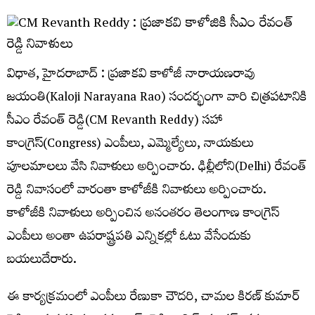
విధాత, హైదరాబాద్ : ప్రజాకవి కాళోజీ నారాయణరావు
జయంతి(Kaloji Narayana Rao) సందర్భంగా వారి చిత్రపటానికి
సీఎం రేవంత్ రెడ్డి(CM Revanth Reddy) సహా
కాంగ్రెస్(Congress) ఎంపీలు, ఎమ్మెల్యేలు, నాయకులు
పూలమాలలు వేసి నివాళులు అర్పించారు. ఢిల్లీలోని(Delhi) రేవంత్
రెడ్డి నివాసంలో వారంతా కాళోజీకి నివాళులు అర్పించారు.
కాళోజీకి నివాళులు అర్పించిన అనంతరం తెలంగాణ కాంగ్రెస్
ఎంపీలు అంతా ఉపరాష్ట్రపతి ఎన్నికల్లో ఓటు వేసేందుకు
బయలుదేరారు.
ఈ కార్యక్రమంలో ఎంపీలు రేణుకా చౌదరి, చామల కిరణ్ కుమార్