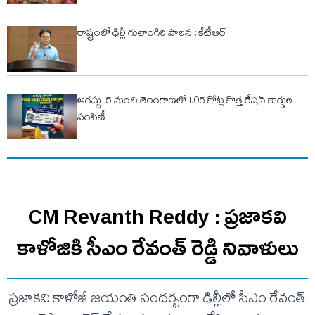
రాష్ట్రంలో ఢిల్లీ గులాంగిరి పాలన : కేటీఆర్
ఆగస్టు 15 నుంచి తెలంగాణలో 1.05 కోట్ల కొత్త రేషన్ కార్డుల
పంపిణీ
CM Revanth Reddy : ప్రజాకవి
కాళోజికి సీఎం రేవంత్ రెడ్డి నివాళులు
ప్రజాకవి కాళోజీ జయంతి సందర్భంగా ఢిల్లీలో సీఎం రేవంత్