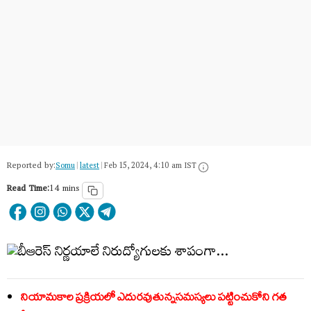
Reported by:
Somu
|
latest
|
Feb 15, 2024, 4:10 am IST
Read Time:
14 mins
నియామ‌కాల ప్ర‌క్రియ‌లో ఎదుర‌వుతున్న‌స‌మ‌స్య‌లు ప‌ట్టించుకోని గ‌త