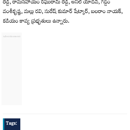
రెడ్డి, రామసహాయం రఘురామ్ రెడ్డి, అనిల్ యాదవ్, గడ్డం
వంశీకృష్ణ, మల్లు రవి, సురేష్ కుమార్ షేట్కార్, బలరాం నాయక్,
కడియం కావ్య ప్రభృతులు ఉన్నారు.
Tags: