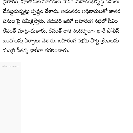
ప్రకారం, పూజారుల సూచనలు మేరకే మేడారంభివృద్ధి పనులు
చేపట్టనున్నట్లు స్పష్టం చేశారు. అనంతరం అధికారులతో జాతర
పనుల పై సమీక్షిస్తారు. తదుపరి జరిగే బహిరంగ సభలో సీఎం
రేవంత్ మాట్లాడుతారు. రేవంత్ రాక సందర్భంగా భారీ పోలీస్
బందోబస్తు ఏర్పాటు చేశారు. బహిరంగ సభకు పార్టీ శ్రేణులను
మంత్రి సీతక్క భారీగా తరలించారు.