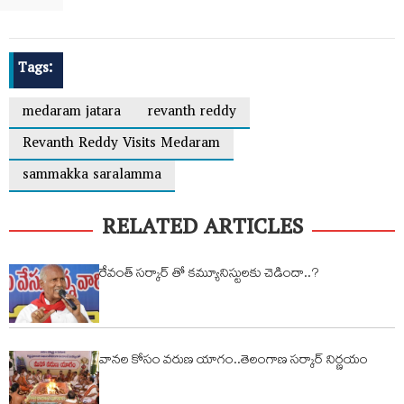
Tags:
medaram jatara
revanth reddy
Revanth Reddy Visits Medaram
sammakka saralamma
RELATED ARTICLES
రేవంత్ సర్కార్ తో కమ్యూనిస్టులకు చెడిందా..?
వానల కోసం వరుణ యాగం..తెలంగాణ సర్కార్ నిర్ణయం