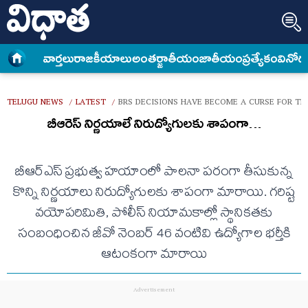
వార్త‌లు
రాజకీయాలు
అంత‌ర్జాతీయం
జాతీయం
ప్రత్యేకం
వినోద
TELUGU NEWS
LATEST
BRS DECISIONS HAVE BECOME A CURSE FOR T
/
/
బీఆరెస్ నిర్ణ‌యాలే నిరుద్యోగుల‌కు శాపంగా…
బీఆర్‌ఎస్‌ ప్రభుత్వ హయాంలో పాలనా పరంగా తీసుకున్న
కొన్ని నిర్ణయాలు నిరుద్యోగులకు శాపంగా మారాయి. గరిష్ట
వయోపరిమితి, పోలీస్‌ నియామకాల్లో స్థానికతకు
సంబంధించిన జీవో నెంబ‌ర్‌ 46 వంటివి ఉద్యోగాల భర్తీకి
ఆటంకంగా మారాయి