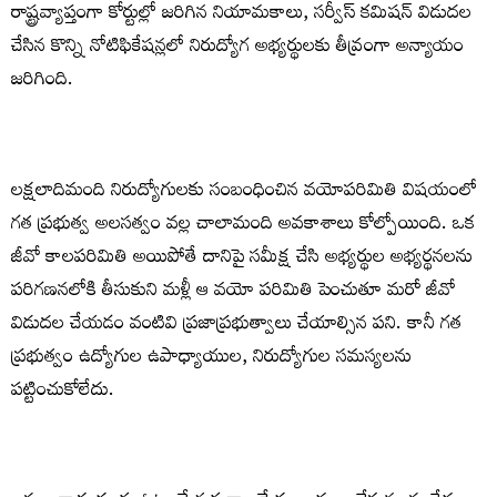
రాష్ట్రవ్యాప్తంగా కోర్టుల్లో జరిగిన నియామకాలు, సర్వీస్‌ కమిషన్‌ విడుదల
చేసిన కొన్ని నోటిఫికేషన్లలో నిరుద్యోగ అభ్యర్థులకు తీవ్రంగా అన్యాయం
జరిగింది.
లక్షలాదిమంది నిరుద్యోగులకు సంబంధించిన వయోపరిమితి విషయంలో
గత ప్రభుత్వ అలసత్వం వల్ల చాలామంది అవకాశాలు కోల్పోయింది. ఒక
జీవో కాలపరిమితి అయిపోతే దానిపై సమీక్ష చేసి అభ్యర్థుల అభ్యర్థనలను
పరిగణనలోకి తీసుకుని మళ్లీ ఆ వయో పరిమితి పెంచుతూ మరో జీవో
విడుదల చేయడం వంటివి ప్రజాప్రభుత్వాలు చేయాల్సిన పని. కానీ గత
ప్రభుత్వం ఉద్యోగుల ఉపాధ్యాయుల, నిరుద్యోగుల సమస్యలను
పట్టించుకోలేదు.