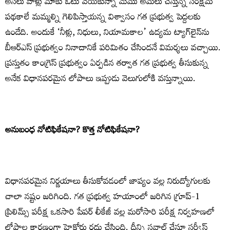
అసలు వాళ్లు మాకు ఓటు వేయకున్నా మేము అమలు చేస్తున్న సంక్షేమ
పథకాలే మమ్మల్ని గెలిపిస్తాయన్న విశ్వాసం గత ప్రభుత్వ పెద్దలకు
ఉండేది. అందుకే ‘నీళ్లు, నిధులు, నియామకాల’ ఉద్యమ ట్యాగ్‌లైన్‌ను
బీఆర్‌ఎస్‌ ప్రభుత్వం నినాదానికే పరిమితం చేసిందనే విమర్శలు వచ్చాయి.
ప్రస్తుతం కాంగ్రెస్‌ ప్రభుత్వం ఏర్పడిన తర్వాత గత ప్రభుత్వ తీసుకున్న
అనేక విధానపరమైన లోపాలు ఇప్పుడు వెలుగులోకి వస్తున్నాయి.
అనుబంధ నోటిఫికేషనా? కొత్త నోటిఫికేషనా?
విధానపరమైన నిర్ణయాలు తీసుకోవడంలో జాప్యం వల్ల నిరుద్యోగులకు
చాలా నష్టం జరిగింది. గత ప్రభుత్వ హయాంలో జరిగిన గ్రూప్‌-1
ప్రిలిమ్స్‌ పరీక్ష ఒకసారి పేపర్‌ లీకేజీ వల్ల మరోసారి పరీక్ష నిర్వహణలో
లోపాల కారణంగా హైకోర్టు రద్దు చేసింది. దీన్ని సవాల్ చేస్తూ సర్వీస్‌