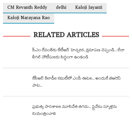
CM Revanth Reddy
delhi
Kaloji Jayanti
Kaloji Narayana Rao
RELATED ARTICLES
సీఎం రేవంత్‌కు కేటీఆర్ హెచ్చరిక‌..క్షమాపణ చెప్పండి.. లేదా
లీగల్ నోటీసులకు సిద్ధంగా ఉండండి
కేసీఆర్‌ కిలాడీల కమిటీలో ఎంపీ ఈటల.. అందుకే బీఆరెస్‌
పాట..
ప్రభుత్వ పాఠశాలల మూసివేత తగదు.. ప్రైవేటు స్కూళ్లను
నియంత్రించాలి