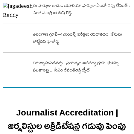
ఈ ఫార్ములా కాదు.. యూరియా ఫార్ములా ఏందో చెప్పు రేవంత్ :
మాజీ మంత్రి జగదీష్ రెడ్డి
తెలంగాణ గ్రూప్​–1 మెయిన్స్​ పరీక్షలు యధాతథం : కేసులు
కొట్టేసిన హైకోర్టు
నిరుత్సాహపడవద్దు...ప్రయత్నం ఆపవద్దు,గ్రూప్ 1 ప్రిలిమ్స్
ఫలితాలపై ... సీఎం రేవంత్‌రెడ్డి ట్వీట్‌
Journalist Accreditation |
జర్నలిస్టుల అక్రిడిటేషన్ల గడువు పెంపు