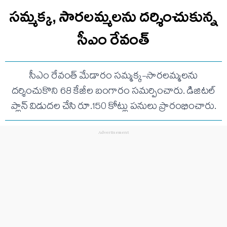
సమ్మక్క, సారలమ్మలను దర్శించుకున్న
సీఎం రేవంత్
సీఎం రేవంత్ మేడారం సమ్మక్క-సారలమ్మలను
దర్శించుకొని 68 కేజీల బంగారం సమర్పించారు. డిజిటల్
ప్లాన్ విడుదల చేసి రూ.150 కోట్లు పనులు ప్రారంభించారు.