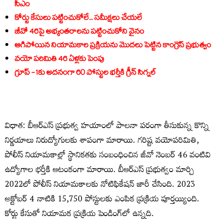
సీఎం
కోర్టు కేసులు ప‌ట్టించుకోలే.. స‌మీక్ష‌లు చేయ‌లే
జీవో 46పై అభ్యంత‌రాల‌ను ప‌ట్టించుకోని వైనం
ఆగిపోయిన నియామ‌కాల ప్ర‌క్రియ‌ను మొద‌లు పెట్టిన కాంగ్రెస్ ప్ర‌భుత్వం
వ‌యో ప‌రిమితి 46 ఏళ్ల‌కు పెంపు
గ్రూప్ -1కు అద‌నంగా 60 పోస్టుల భ‌ర్తీకి గ్రీన్ సిగ్న‌ల్
విధాత‌: బీఆర్‌ఎస్‌ ప్రభుత్వ హయాంలో పాలనా పరంగా తీసుకున్న కొన్ని
నిర్ణయాలు నిరుద్యోగులకు శాపంగా మారాయి. గరిష్ట వయోపరిమితి,
పోలీస్‌ నియామకాల్లో స్థానికతకు సంబంధించిన జీవో నెంబ‌ర్‌ 46 వంటివి
ఉద్యోగాల భర్తీకి ఆటంకంగా మారాయి. బీఆర్‌ఎస్‌ ప్రభుత్వం మార్చి
2022లో పోలీస్‌ నియామకాలకు నోటిఫికేషన్‌ జారీ చేసింది. 2023
అక్టోబర్‌ 4 నాటికి 15,750 పోస్టులకు ఎంపిక ప్రక్రియ పూర్తయ్యింది.
కోర్టు కేసుతో నియామక ప్రక్రియ పెండింగ్‌లో ఉన్నది.