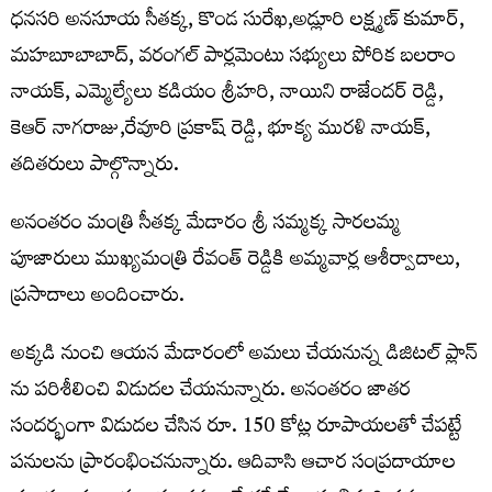
ధనసరి అనసూయ సీతక్క, కొండ సురేఖ,అడ్లూరి లక్ష్మణ్ కుమార్,
మహబూబాబాద్, వరంగల్ పార్లమెంటు సభ్యులు పోరిక బలరాం
నాయక్, ఎమ్మెల్యేలు కడియం శ్రీహరి, నాయిని రాజేందర్ రెడ్డి,
కెఆర్ నాగరాజు,రేవూరి ప్రకాష్ రెడ్డి, భూక్య మురళి నాయక్,
తదితరులు పాల్గొన్నారు.
అనంతరం మంత్రి సీతక్క మేడారం శ్రీ సమ్మక్క సారలమ్మ
పూజారులు ముఖ్యమంత్రి రేవంత్ రెడ్డికి అమ్మవార్ల ఆశీర్వాదాలు,
ప్రసాదాలు అందించారు.
అక్కడి నుంచి ఆయన మేడారంలో అమలు చేయనున్న డిజిటల్ ప్లాన్
ను పరిశీలించి విడుదల చేయనున్నారు. అనంతరం జాతర
సందర్భంగా విడుదల చేసిన రూ. 150 కోట్ల రూపాయలతో చేపట్టే
పనులను ప్రారంభించనున్నారు. ఆదివాసి ఆచార సంప్రదాయాల