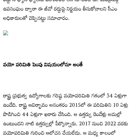
రద్దు సాధ్యాసాధ్యాలను పరిశీలించాలని సూచించారు. మంత్రివర్గ
ఉపసంఘం ద్వారా ఈ జీవో రద్దుపై నిర్ణయం తీసుకోవాలని సీఎం
అధికారులతో చెప్పినట్టు సమాచారం.
వయో పరిమితి పెంపు విషయంలోనూ అంతే
రాష్ట్ర ప్రభుత్వ ఉద్యోగాలకు గరిష్ఠ వయోపరిమితి గతంలో 34 ఏళ్లుగా
ఉండేది. రాష్ట్ర ఆవిర్భావం అనంతరం 2015లో ఈ పరిమితిని 10 ఏళ్లు
పొడిగించి 44 ఏళ్లుగా ఖరారు చేసింది. ఆ ఉత్తర్వు రెండేళ్లు అమల్లో
ఉంటుందని నాటి ఉత్తర్వుల్లో పేర్కొన్నారు. 2017 నుంచి 2022 వరకు
వయోపరిమితి గురించి ఆలోచన చేయలేదు. ఆ మధ్య కాలంలో