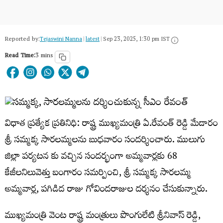
Reported by:
Tejaswini Nanna
|
latest
|
Sep 23, 2025, 1:30 pm IST
Read Time:
3 mins
విధాత ప్రత్యేక ప్రతినిధి: రాష్ట్ర ముఖ్యమంత్రి ఏ.రేవంత్ రెడ్డి మేడారం
శ్రీ సమ్మక్క సారలమ్మలను బుధవారం సందర్శించారు. ములుగు
జిల్లా పర్యటన కు వచ్చిన సందర్భంగా అమ్మవార్లకు 68
కేజీలనిలువెత్తు బంగారం సమర్పించి, శ్రీ సమ్మక్క సారలమ్మ
అమ్మవార్ల, పగిడిద రాజు గోవిందరాజుల దర్శనం చేసుకున్నారు.
ముఖ్యమంత్రి వెంట రాష్ట్ర మంత్రులు పొంగులేటి శ్రీనివాస్ రెడ్డి,