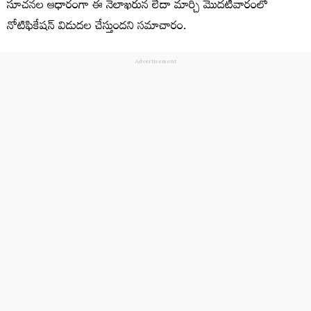
సూచనల ఆధారంగా ఈ నెలాఖరున లేదా మార్చి మొదటివారంలో
నోటిఫికేషన్‌ విడుదల చేస్తుందని సమాచారం.