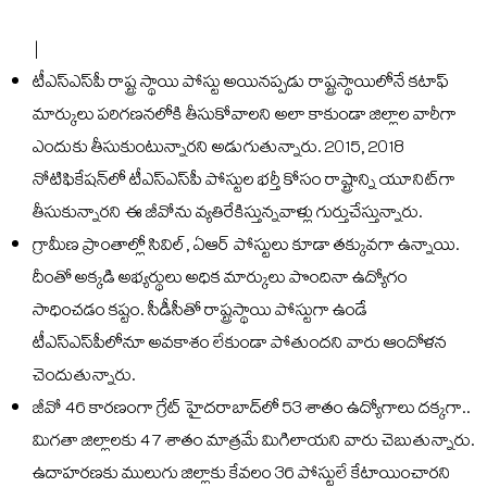
|
టీఎస్‌ఎస్‌పీ రాష్ట్ర స్థాయి పోస్టు అయినప్పడు రాష్ట్రస్థాయిలోనే కటాఫ్‌
మార్కులు పరిగణనలోకి తీసుకోవాలని అలా కాకుండా జిల్లాల వారీగా
ఎందుకు తీసుకుంటున్నారని అడుగుతున్నారు. 2015, 2018
నోటిఫికేషన్‌లో టీఎస్‌ఎస్‌పీ పోస్టుల భర్తీ కోసం రాష్ట్రాన్ని యూనిట్‌గా
తీసుకున్నారని ఈ జీవోను వ్యతిరేకిస్తున్నవాళ్లు గుర్తుచేస్తున్నారు.
గ్రామీణ ప్రాంతాల్లో సివిల్‌, ఏఆర్‌ పోస్టులు కూడా తక్కువగా ఉన్నాయి.
దీంతో అక్కడి అభ్యర్థులు అధిక మార్కులు పొందినా ఉద్యోగం
సాధించడం కష్టం. సీడీసీతో రాష్ట్రస్థాయి పోస్టుగా ఉండే
టీఎస్‌ఎస్‌పీలోనూ అవకాశం లేకుండా పోతుందని వారు ఆందోళన
చెందుతున్నారు.
జీవో 46 కారణంగా గ్రేట్‌ హైదరాబాద్‌లో 53 శాతం ఉద్యోగాలు దక్కగా..
మిగతా జిల్లాలకు 47 శాతం మాత్రమే మిగిలాయని వారు చెబుతున్నారు.
ఉదాహరణకు ములుగు జిల్లాకు కేవలం 36 పోస్టులే కేటాయించారని