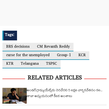
Tags:
BRS decisions
CM Revanth Reddy
curse for the unemployed
Group-1
KCR
KTR
Telangana
TSPSC
RELATED ARTICLES
అండర్‌గ్రాడ్యుయేట్స్‌కు నెరవేరని 5 లక్షల వార్షికవేతనం కల..
తాజా అధ్యయనంలో కీలక అంశాలు