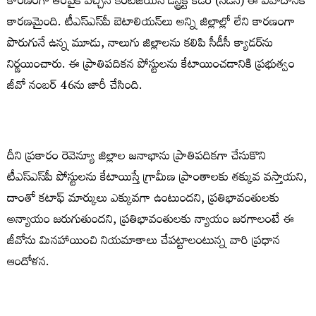
కారణంగా తెరపైకి వచ్చిన కంటీజియస్‌ డిస్ట్రిక్ట్‌ కేడర్‌ (సీడీసీ) ఈ వివాదానికి
కారణమైంది. టీఎస్‌ఎస్‌పీ బెటాలియన్‌లు అన్ని జిల్లాల్లో లేని కారణంగా
పొరుగునే ఉన్న మూడు, నాలుగు జిల్లాలను కలిపి సీడీసీ క్యాడర్‌ను
నిర్ణయించారు. ఈ ప్రాతిపదికన పోస్టులను కేటాయించడానికి ప్రభుత్వం
జీవో నంబర్‌ 46ను జారీ చేసింది.
దీని ప్రకారం రెవెన్యూ జిల్లాల జనాభాను ప్రాతిపదికగా చేసుకొని
టీఎస్‌ఎస్‌పీ పోస్టులను కేటాయిస్తే గ్రామీణ ప్రాంతాల‌కు తక్కువ వస్తాయని,
దాంతో కటాఫ్‌ మార్కులు ఎక్కువగా ఉంటుందని, ప్రతిభావంతులకు
అన్యాయం జరుగుతుందని, ప్ర‌తిభావంతుల‌కు న్యాయం జ‌ర‌గాలంటే ఈ
జీవోను మినహాయించి నియమాకాలు చేపట్టాలంటున్న వారి ప్రధాన
ఆందోళన.