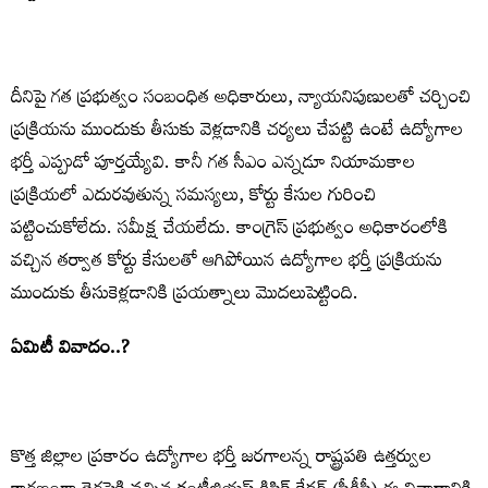
దీనిపై గత ప్రభుత్వం సంబంధిత అధికారులు, న్యాయనిపుణులతో చర్చించి
ప్రక్రియను ముందుకు తీసుకు వెళ్లడానికి చర్యలు చేపట్టి ఉంటే ఉద్యోగాల
భర్తీ ఎప్పుడో పూర్తయ్యేవి. కానీ గత సీఎం ఎన్నడూ నియామకాల
ప్రక్రియలో ఎదురవుతున్న సమస్యలు, కోర్టు కేసుల గురించి
పట్టించుకోలేదు. సమీక్ష చేయలేదు. కాంగ్రెస్‌ ప్రభుత్వం అధికారంలోకి
వచ్చిన తర్వాత కోర్టు కేసులతో ఆగిపోయిన ఉద్యోగాల భర్తీ ప్రక్రియను
ముందుకు తీసుకెళ్లడానికి ప్రయత్నాలు మొదలుపెట్టింది.
ఏమిటీ వివాదం..?
కొత్త జిల్లాల ప్రకారం ఉద్యోగాల భర్తీ జరగాలన్న రాష్ట్రపతి ఉత్తర్వుల