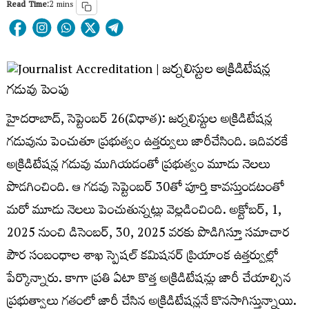
Read Time:
2 mins
హైదరాబాద్, సెప్టెంబర్ 26(విధాత): జర్నలిస్టుల అక్రిడిటేషన్ల
గడువును పెంచుతూ ప్రభుత్వం ఉత్తర్వులు జారీచేసింది. ఇదివరకే
అక్రిడిటేషన్ల గడువు ముగియడంతో ప్రభుత్వం మూడు నెలలు
పొడగించింది. ఆ గడవు సెప్టెంబర్ 30తో పూర్తి కావస్తుండటంతో
మరో మూడు నెలలు పెంచుతున్నట్లు వెల్లడించింది. అక్టోబర్, 1,
2025 నుంచి డిసెంబర్, 30, 2025 వరకు పొడిగిస్తూ సమాచార
పౌర సంబంధాల శాఖ స్పెషల్ కమిషనర్ ప్రియాంక ఉత్తర్వుల్లో
పేర్కొన్నారు. కాగా ప్రతి ఏటా కొత్త అక్రిడిటేషన్లు జారీ చేయాల్సిన
ప్రభుత్వాలు గతంలో జారీ చేసిన అక్రిడిటేషన్లనే కొనసాగిస్తున్నాయి.