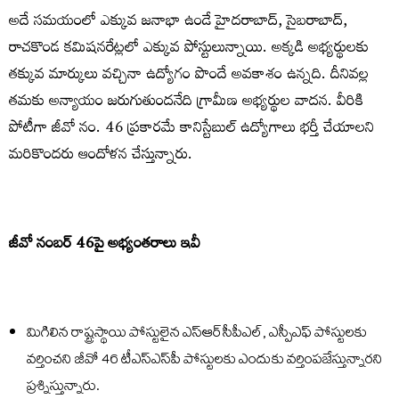
అదే సమయంలో ఎక్కువ జనాభా ఉండే హైదరాబాద్‌, సైబరాబాద్‌,
రాచకొండ కమిషనరేట్లలో ఎక్కువ పోస్టులున్నాయి. అక్కడి అభ్యర్థులకు
తక్కువ మార్కులు వచ్చినా ఉద్యోగం పొందే అవకాశం ఉన్నది. దీనివల్ల
తమకు అన్యాయం జరుగుతుందనేది గ్రామీణ అభ్యర్థుల వాదన. వీరికి
పోటీగా జీవో నం. 46 ప్రకారమే కానిస్టేబుల్‌ ఉద్యోగాలు భర్తీ చేయాలని
మరికొందరు ఆందోళన చేస్తున్నారు.
జీవో నంబర్‌ 46పై అభ్యంతరాలు ఇవీ
మిగిలిన రాష్ట్రస్థాయి పోస్టులైన ఎస్‌ఆర్‌సీపీఎల్‌, ఎస్పీఎఫ్‌ పోస్టులకు
వర్తించని జీవో 46 టీఎస్‌ఎస్‌పీ పోస్టులకు ఎందుకు వర్తింపజేస్తున్నారని
ప్రశ్నిస్తున్నారు.