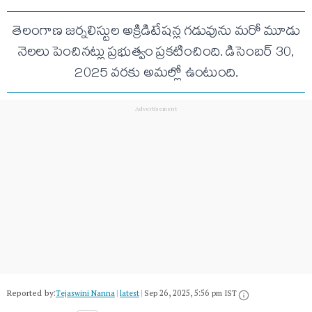
తెలంగాణ జర్నలిస్టుల అక్రిడిటేషన్ల గడువును మరో మూడు
నెలలు పెంచినట్లు ప్రభుత్వం ప్రకటించింది. డిసెంబర్ 30,
2025 వరకు అమల్లో ఉంటుంది.
Reported by:
Tejaswini Nanna
|
latest
|
Sep 26, 2025, 5:56 pm IST