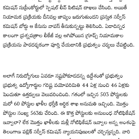
కమిషన్‌ సుప్రీంకోర్టులో స్పెషల్‌ లీవ్‌ పిటిషన్‌ దాఖలు చేసింది. అయితే
నియామక ప్రక్రియకు దీనివల్ల జాప్యం జరుగుతుందని ప్రస్తుత సర్వీస్‌
కమిషన్‌ బోర్డు ఆ కేసును వాపస్‌ తీసుకున్నట్టు తెలిసింది. ఏడాదిన్నర
కాలంగా ప్రశ్నపత్రాల లీకేజీ వల్ల ఆగిపోయిన గ్రూప్స్‌ నియామకాల
ప్రక్రియను పారదర్శకంగా పూర్తి చేయడానికి ప్రభుత్వం చర్యలు చేపట్టింది.
అలాగే నిరుద్యోగులు ఏవరూ నష్టపోకూడదన్న ఉద్దేశంతో ప్రభుత్వం
ప్రభుత్వ ఉద్యోగార్థుల గరిష్ట వయోపరిమితి 44 ఏళ్ల నుంచి 46 ఏళ్లకు
పెంచుతూ ఉత్తర్వులు వెలువరించింది. గతంలో ఇచ్చిన 503 పోస్టులకు
మరో 60 పోస్టుల ఖాళీల భర్తీకి ఆర్థిక శాఖ అనుమతి ఇచ్చింది. మొత్తం
పోస్టుల సంఖ్య 563కు చేరింది. ఈ కొత్త పోస్టులకు అనుబంధ నోటిఫికేషన్‌
ఇవ్వాలా? లేక మొత్తం ఖాళీలకు మళ్లీ నోటిఫికేషన్‌ ఇవ్వాల అన్న అంశంపై
తెలంగాణ పబ్లిక్‌ సర్వీస్‌ కమిషన్‌ న్యాయనిపుణులతో చర్చిస్తున్నది. వారి