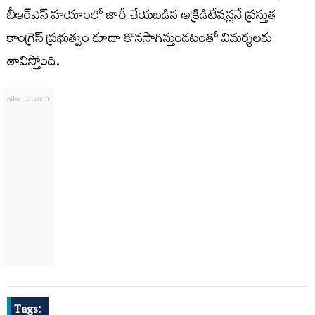
బీఆర్ఎస్ హయాంలో జారీ చేయబడిన అక్రిడిటేషన్లనే ప్రస్తుత
కాంగ్రెస్ ప్రభుత్వం కూడా కొనసాగిస్తుండటంతో విమర్శలకు
తావిస్తోంది.
Tags: