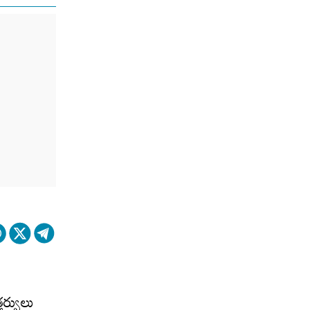
తర్వులు