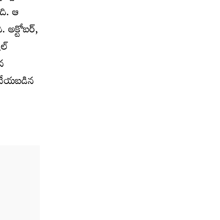
ది. ఆ
 అక్టోబర్,
ల్
ిన
ీ చేయబడిన