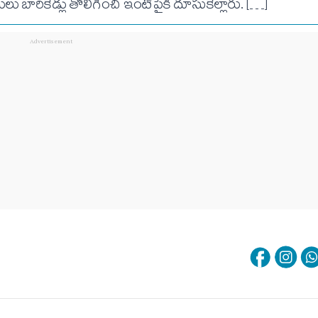
ారికేడ్లు తొలిగించి ఇంటిపైకి దూసుకెల్లారు. […]