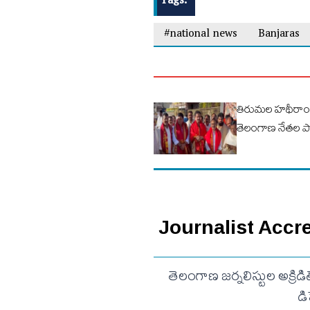
Tags:
#national news
Banjaras
తిరుమల హథీరాంజ
తెలంగాణ నేతల 
Journalist Accredi
తెలంగాణ జర్నలిస్టుల అక్రిడ
డ