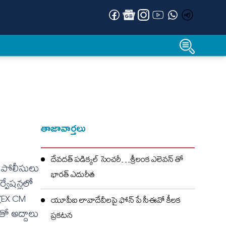
తాజావార్తలు
దేవదత్ పడిక్కల్‌ సెంచరీ…శ్రీలంక ఎలెవన్ తో
ిన పోలీసులు
భారత్ ఎదురీత
ర్వేషన్లలో
(EX CM
యూపీఐ లావాదేవీలపై ఫోన్ పే సీఈవో కీలక
ో అద్దాలు
ప్రకటన