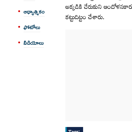
అక్కడికి చేరుకుని ఆందోళనకారులప
ఆధ్యాత్మికం
కట్టుదిట్టం చేశారు.
ఫోటోలు
వీడియోలు