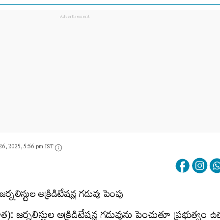
26, 2025, 5:56 pm IST
త): జర్నలిస్టుల అక్రిడిటేషన్ల గడువును పెంచుతూ ప్రభుత్వం ఉత్