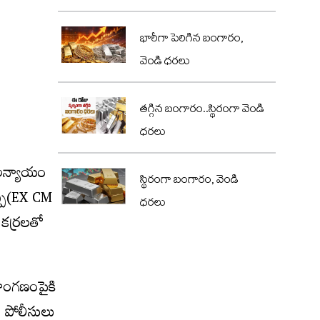
భారీగా పెరిగిన బంగారం,
వెండి ధరలు
తగ్గిన బంగారం..స్థిరంగా వెండి
ధరలు
 అన్యాయం
స్థిరంగా బంగారం, వెండి
ప్ప(EX CM
ధరలు
 కర్రలతో
్రాంగణంపైకి
న పోలీసులు