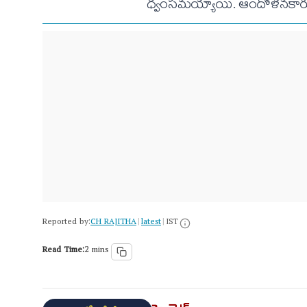
ధ్వంసమయ్యాయి. ఆందోళనకారులు బ
Reported by:
CH RAJITHA
latest
|
|
IST
Read Time:
2 mins