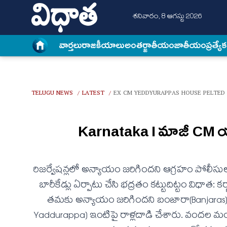
శనివారం, 8 ఆగస్టు 2026
వార్త‌లు
రాజకీయాలు
అంత‌ర్జాతీయం
జాతీయం
ప్రత్యే
TELUGU NEWS
LATEST
EX CM YEDDYURAPPAS HOUSE PELTED 
/
/
Karnataka I మాజీ CM య‌
రిజ‌ర్వేష‌న్ల‌లో అన్యాయం జ‌రిగింద‌ని ఆగ్ర‌హం పోలీస
బారీకేడ్లు ఏర్పాటు చేసి భ‌ద్ర‌తం క‌ట్టుదిట్టం విధాత
తమకు అన్యాయం జరిగిందని బంజారా(Banjaras)లు
Yaddurappa) ఇంటిపై రాళ్లదాడి చేశారు. వందల మం