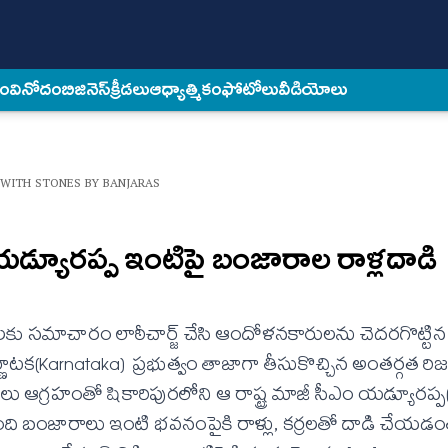
కం
వినోదం
బిజినెస్
క్రీడలు
ఆధ్యాత్మికం
ఫోటోలు
వీడియోలు
WITH STONES BY BANJARAS
డ్యూర‌ప్ప ఇంటిపై బంజారాల రాళ్ల‌దాడి
ుల‌కు స‌మాచారం లాఠీచార్జ్ చేసి ఆందోళ‌న‌కారుల‌ను చెద‌ర‌గొట్ట
‌: కర్ణాటక(Karnataka) ప్రభుత్వం తాజాగా తీసుకొచ్చిన అంతర్గత రిజ
 ఆగ్రహంతో షికారిపురలోని ఆ రాష్ట్ర మాజీ సీఎం యడ్యూరప్ప
ది బంజారాలు ఇంటి భవనంపైకి రాళ్లు, కర్రలతో దాడి చేయడంత