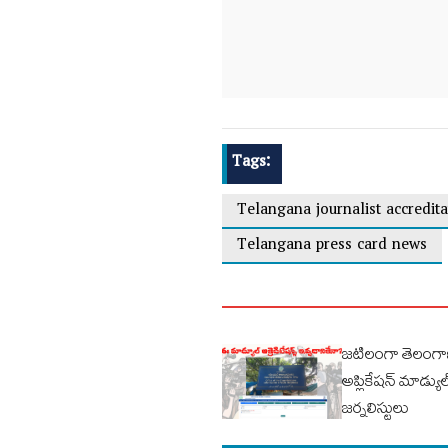
Tags:
Telangana journalist accredita
Telangana press card news
జటిలంగా తెలంగాణ
అప్లికేషన్ మాడ్య
జర్నలిస్టులు