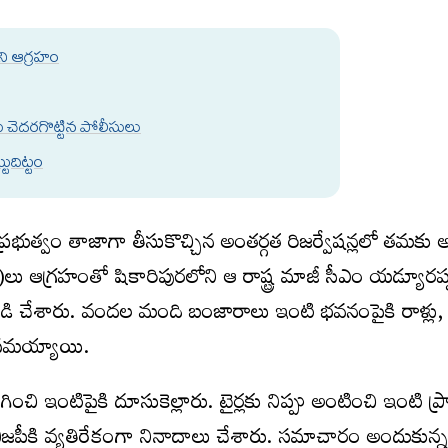
‌ని ఆగ్ర‌హం
ు చెద‌ర‌గొట్టిన పోలీసులు
్టుదిట్టం
ప్రభుత్వం తాజాగా తీసుకొచ్చిన అంతర్గత రిజర్వేషన్లలో తమకు
లు ఆగ్రహంతో షికారిపురలోని ఆ రాష్ట్ర మాజీ సీఎం యడ్యూర
డి చేశారు. వందల మంది బంజారాలు ఇంటి భవనంపైకి రాళ్లు,
ంసమయ్యాయి.
ించి ఇంటిపైకి దూసుకెల్లారు. టైర్లకు నిప్పు అంటించి ఇంటి ప
, బీజపీకి వ్యతిరేకంగా నినాదాలు చేశారు. సమాచారం అందుకున్