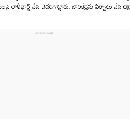
ై లాఠీఛార్జ్‌ చేసి చెదరగొట్టారు. బారికేడ్లను ఏర్పాటు చేసి భ