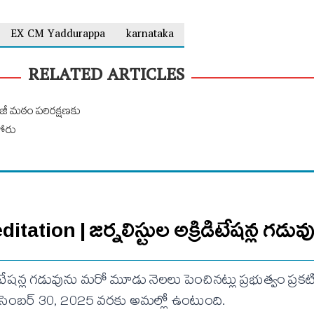
EX CM Yaddurappa
karnataka
RELATED ARTICLES
ీ మఠం పరిరక్షణకు
పోరు
tation | జర్నలిస్టుల అక్రిడిటేషన్ల గడువ
ిటేషన్ల గడువును మరో మూడు నెలలు పెంచినట్లు ప్రభుత్వం ప్రకట
ిసెంబర్ 30, 2025 వరకు అమల్లో ఉంటుంది.