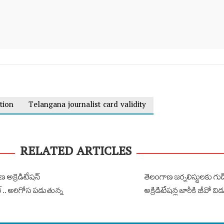
tion
Telangana journalist card validity
RELATED ARTICLES
 అక్రెడిటేషన్
తెలంగాణ జర్నలిస్టులకు గుడ్
ుల్.. అరిగోస పడుతున్న
అక్రిడిటేషన్ల జారీకి జీవో వ