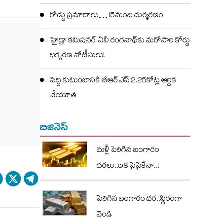
రోడ్డు ప్రమాదాలు…15మంది దుర్మరణం
హైడ్రా కమిషనర్ ఏవీ రంగనాథ్‌కు మరోసారి కోర్టు
ధిక్కరణ నోటీసులు!
పెద్ది కుటుంబానికి బీఆర్ఎస్ 2.25కోట్ల ఆర్థిక
చేయూత
బిజినెస్
మళ్లీ పెరిగిన బంగారం
ధరలు..ఇక పైపైకేనా..!
పెరిగిన బంగారం ధర..స్థిరంగా
వెండి