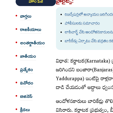
హైలైట్స్:
హోం పేజీ
రిజ‌ర్వేష‌న్ల‌లో అన్యాయం జ‌రిగింద
వార్త‌లు
పోలీసుల‌కు స‌మాచారం
రాజకీయాలు
లాఠీచార్జ్ చేసి ఆందోళ‌న‌కారుల‌న
బారీకేడ్లు ఏర్పాటు చేసి భ‌ద్ర‌తం క‌ట
అంత‌ర్జాతీయం
జాతీయం
విధాత‌: కర్ణాటక(Karnataka) 
జరిగిందని బంజారా(Banjaras)
ప్రత్యేకం
Yaddurappa) ఇంటిపై రాళ్లదా
వినోదం
దాడి చేయడంతో అద్దాలు ధ్వ
బిజినెస్
ఆందోళనకారులు బారికేడ్లు తొలిగ
విసిరారు. కర్ణాటక ప్రభుత్వం
క్రీడలు