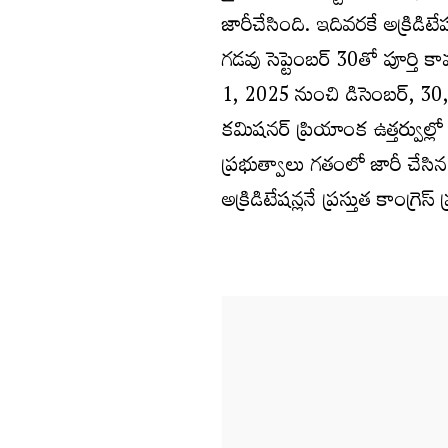
జారీచేసింది. ఇదివరకే అక్రిడ
గడవు సెప్టెంబర్ 30తో పూర్తి 
1, 2025 నుంచి డిసెంబర్, 3
కమిషనర్ ప్రియాంక ఉత్తర్వుల్లో ప
ప్రభుత్వాలు గతంలో జారీ చేసి
అక్రిడిటేషన్లనే ప్రస్తుత కాంగ్