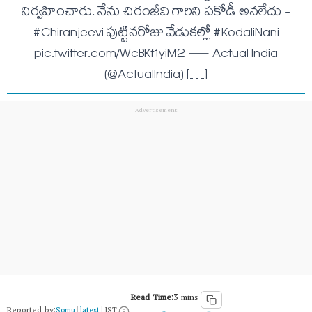
నిర్వహించారు. నేను చిరంజీవి గారిని పకోడీ అనలేదు -
#Chiranjeevi పుట్టినరోజు వేడుకల్లో #KodaliNani
pic.twitter.com/WcBKf1yiM2 — Actual India
(@ActualIndia) […]
Read Time:
3 mins
Reported by:
Somu
|
latest
|
IST