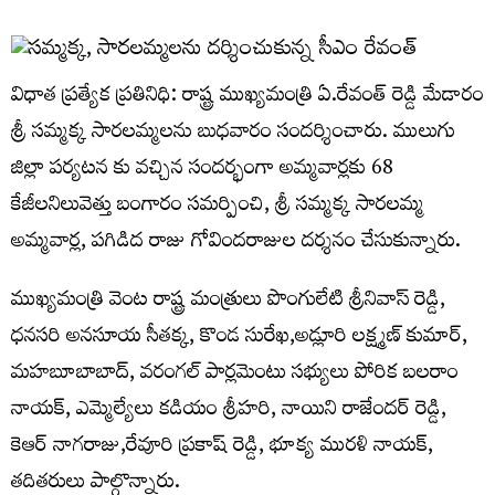
విధాత ప్రత్యేక ప్రతినిధి: రాష్ట్ర ముఖ్యమంత్రి ఏ.రేవంత్ రెడ్డి మేడారం
శ్రీ సమ్మక్క సారలమ్మలను బుధవారం సందర్శించారు. ములుగు
జిల్లా పర్యటన కు వచ్చిన సందర్భంగా అమ్మవార్లకు 68
కేజీలనిలువెత్తు బంగారం సమర్పించి, శ్రీ సమ్మక్క సారలమ్మ
అమ్మవార్ల, పగిడిద రాజు గోవిందరాజుల దర్శనం చేసుకున్నారు.
ముఖ్యమంత్రి వెంట రాష్ట్ర మంత్రులు పొంగులేటి శ్రీనివాస్ రెడ్డి,
ధనసరి అనసూయ సీతక్క, కొండ సురేఖ,అడ్లూరి లక్ష్మణ్ కుమార్,
మహబూబాబాద్, వరంగల్ పార్లమెంటు సభ్యులు పోరిక బలరాం
నాయక్, ఎమ్మెల్యేలు కడియం శ్రీహరి, నాయిని రాజేందర్ రెడ్డి,
కెఆర్ నాగరాజు,రేవూరి ప్రకాష్ రెడ్డి, భూక్య మురళి నాయక్,
తదితరులు పాల్గొన్నారు.