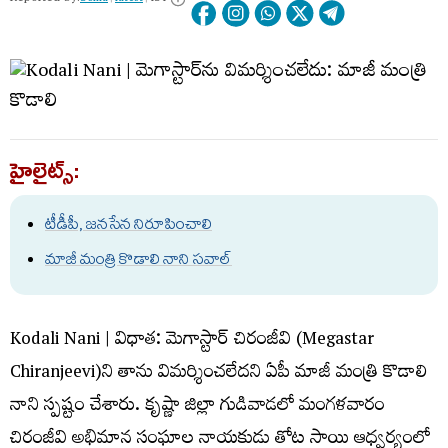
హైలైట్స్:
టీడీపీ, జనసేన నిరూపించాలి
మాజీ మంత్రి కొడాలి నాని సవాల్
Kodali Nani | విధాత: మెగాస్టార్ చిరంజీవి (Megastar
Chiranjeevi)ని తాను విమర్శించలేదని ఏపీ మాజీ మంత్రి కొడాలి
నాని స్పష్టం చేశారు. కృష్ణా జిల్లా గుడివాడలో మంగళవారం
చిరంజీవి అభిమాన సంఘాల నాయకుడు తోట సాయి ఆధ్వర్యంలో