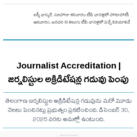
ల‌క్కీ భాస్క‌ర్‌, స‌రిపోదా శ‌నివారం టీవీ ఛాన‌ళ్ల‌లో పోటాపోటీ!
ఆదివారం, జ‌న‌వ‌రి 19 తెలుగు టీవీ ఛాన‌ళ్ల‌లో వ‌చ్చే సినిమాలివే
Journalist Accreditation |
జర్నలిస్టుల అక్రిడిటేషన్ల గడువు పెంపు
తెలంగాణ జర్నలిస్టుల అక్రిడిటేషన్ల గడువును మరో మూడు
నెలలు పెంచినట్లు ప్రభుత్వం ప్రకటించింది. డిసెంబర్ 30,
2025 వరకు అమల్లో ఉంటుంది.