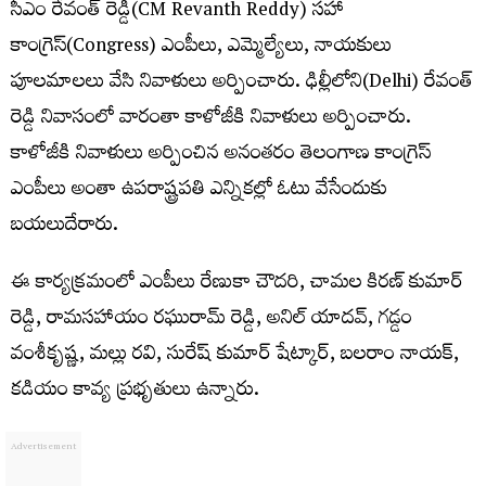
సీఎం రేవంత్ రెడ్డి(CM Revanth Reddy) సహా
కాంగ్రెస్(Congress) ఎంపీలు, ఎమ్మెల్యేలు, నాయకులు
పూలమాలలు వేసి నివాళులు అర్పించారు. ఢిల్లీలోని(Delhi) రేవంత్
రెడ్డి నివాసంలో వారంతా కాళోజీకి నివాళులు అర్పించారు.
కాళోజీకి నివాళులు అర్పించిన అనంతరం తెలంగాణ కాంగ్రెస్
ఎంపీలు అంతా ఉపరాష్ట్రపతి ఎన్నికల్లో ఓటు వేసేందుకు
బయలుదేరారు.
ఈ కార్యక్రమంలో ఎంపీలు రేణుకా చౌదరి, చామల కిరణ్ కుమార్
రెడ్డి, రామసహాయం రఘురామ్ రెడ్డి, అనిల్ యాదవ్, గడ్డం
వంశీకృష్ణ, మల్లు రవి, సురేష్ కుమార్ షేట్కార్, బలరాం నాయక్,
కడియం కావ్య ప్రభృతులు ఉన్నారు.