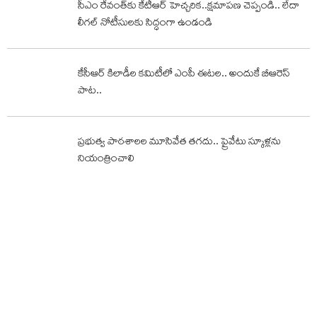
సీఎం రేవంత్‌కు కేటీఆర్ హెచ్చరిక‌..క్షమాపణ చెప్పండి.. లేదా
లీగల్ నోటీసులకు సిద్ధంగా ఉండండి
కేసీఆర్‌ కిలాడీల కమిటీలో ఎంపీ ఈటల.. అందుకే బీఆరెస్‌
పాట..
ప్రభుత్వ పాఠశాలల మూసివేత తగదు.. ప్రైవేటు స్కూళ్లను
నియంత్రించాలి
సీఎం నల్లగొండ టూర్..ప్రతిపక్ష నేతల అరెస్టు
తాజావార్తలు