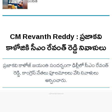
పంపిణీ
CM Revanth Reddy : ప్రజాకవి
కాళోజికి సీఎం రేవంత్ రెడ్డి నివాళులు
ప్రజాకవి కాళోజీ జయంతి సందర్భంగా ఢిల్లీలో సీఎం రేవంత్
రెడ్డి, కాంగ్రెస్ నేతలు పూలమాలలు వేసి నివాళులు
అర్పించారు.