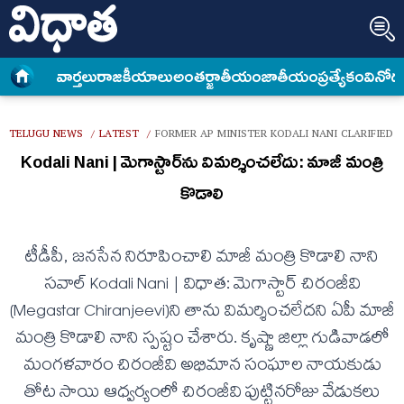
వార్త‌లు
రాజకీయాలు
అంత‌ర్జాతీయం
జాతీయం
ప్రత్యేకం
వినోద
TELUGU NEWS
LATEST
FORMER AP MINISTER KODALI NANI CLARIFIED 
/
/
Kodali Nani | మెగాస్టార్‌ను విమర్శించలేదు: మాజీ మంత్రి
కొడాలి
టీడీపీ, జనసేన నిరూపించాలి మాజీ మంత్రి కొడాలి నాని
సవాల్ Kodali Nani | విధాత: మెగాస్టార్ చిరంజీవి
(Megastar Chiranjeevi)ని తాను విమర్శించలేదని ఏపీ మాజీ
మంత్రి కొడాలి నాని స్పష్టం చేశారు. కృష్ణా జిల్లా గుడివాడలో
మంగళవారం చిరంజీవి అభిమాన సంఘాల నాయకుడు
తోట సాయి ఆధ్వర్యంలో చిరంజీవి పుట్టినరోజు వేడుకలు