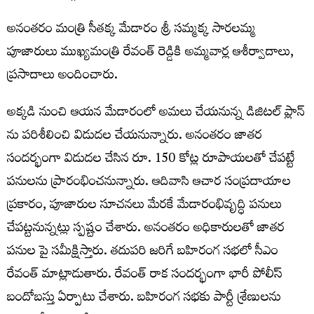
అనంతరం మంత్రి సీతక్క మేడారం శ్రీ సమ్మక్క సారలమ్మ
పూజారులు ముఖ్యమంత్రి రేవంత్ రెడ్డికి అమ్మవార్ల ఆశీర్వాదాలు,
ప్రసాదాలు అందించారు.
అక్కడి నుంచి ఆయన మేడారంలో అమలు చేయనున్న డిజిటల్ ప్లాన్
ను పరిశీలించి విడుదల చేయనున్నారు. అనంతరం జాతర
సందర్భంగా విడుదల చేసిన రూ. 150 కోట్ల రూపాయలతో చేపట్టే
పనులను ప్రారంభించనున్నారు. ఆదివాసి ఆచార సంప్రదాయాల
ప్రకారం, పూజారుల సూచనలు మేరకే మేడారంభివృద్ధి పనులు
చేపట్టనున్నట్లు స్పష్టం చేశారు. అనంతరం అధికారులతో జాతర
పనుల పై సమీక్షిస్తారు. తదుపరి జరిగే బహిరంగ సభలో సీఎం
రేవంత్ మాట్లాడుతారు. రేవంత్ రాక సందర్భంగా భారీ పోలీస్
బందోబస్తు ఏర్పాటు చేశారు. బహిరంగ సభకు పార్టీ శ్రేణులను