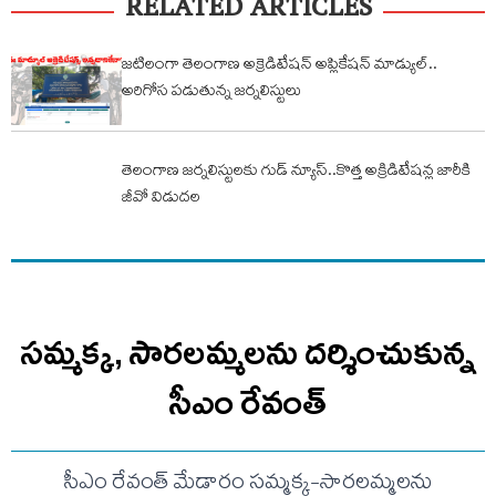
RELATED ARTICLES
జటిలంగా తెలంగాణ అక్రెడిటేషన్ అప్లికేషన్ మాడ్యుల్..
అరిగోస పడుతున్న జర్నలిస్టులు
తెలంగాణ జర్నలిస్టులకు గుడ్ న్యూస్..కొత్త అక్రిడిటేషన్ల జారీకి
జీవో విడుదల
సమ్మక్క, సారలమ్మలను దర్శించుకున్న
సీఎం రేవంత్
సీఎం రేవంత్ మేడారం సమ్మక్క-సారలమ్మలను