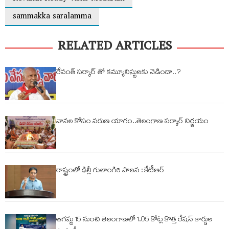
sammakka saralamma
RELATED ARTICLES
రేవంత్ సర్కార్ తో కమ్యూనిస్టులకు చెడిందా..?
వానల కోసం వరుణ యాగం..తెలంగాణ సర్కార్ నిర్ణయం
రాష్ట్రంలో ఢిల్లీ గులాంగిరి పాలన : కేటీఆర్
ఆగస్టు 15 నుంచి తెలంగాణలో 1.05 కోట్ల కొత్త రేషన్ కార్డుల