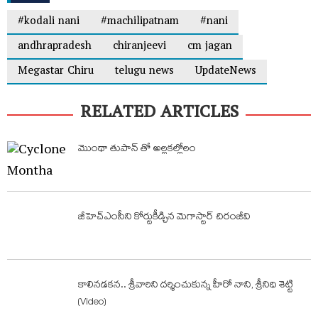
#kodali nani
#machilipatnam
#nani
andhrapradesh
chiranjeevi
cm jagan
Megastar Chiru
telugu news
UpdateNews
RELATED ARTICLES
మొంథా తుపాన్ తో అల్లకల్లోలం
జీహెచ్​ఎంసీని కోర్టుకీడ్చిన మెగాస్టార్​ చిరంజీవి
కాలినడకన.. శ్రీవారిని దర్శించుకున్న హీరో నాని, శ్రీనిధి శెట్టి
(Video)