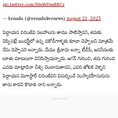
pic.twitter.com/HinWDmBBCz
— Eenadu (@eenadulivenews)
August 22, 2023
పెద్దాయన చిరంజీవి సలహాలను తాము పాటిస్తానని, తమకు
చెప్పినట్లే ఇండస్ట్రీలో ఉన్న పకోడీగాళ్ళకు కూడా చెప్పాలని మాత్రమే
నేను చెప్పానని అన్నారు. మేము శ్రీరామ అన్నా టీడీపీ, జనసేనలకు
బూతు మాటలుగా వినిపిస్తాయన్నారు. జగన్ గురించి, తమ గురించి
ఎవరు మాట్లాడినా చీల్చి చెండాడుతానని, ఎవరి జోలికి వెళ్ళని
పెద్దాయన మెగాస్టార్ చిరంజీవిని విమర్శించే సంస్కారహీనుడును
తాను కాదని కొడాలి నాని అన్నారు.