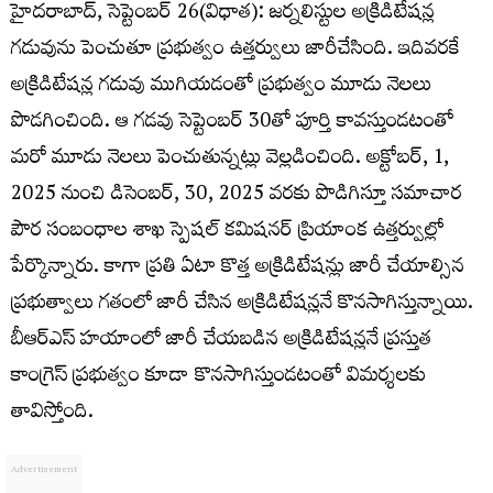
హైదరాబాద్, సెప్టెంబర్ 26(విధాత): జర్నలిస్టుల అక్రిడిటేషన్ల
గడువును పెంచుతూ ప్రభుత్వం ఉత్తర్వులు జారీచేసింది. ఇదివరకే
అక్రిడిటేషన్ల గడువు ముగియడంతో ప్రభుత్వం మూడు నెలలు
పొడగించింది. ఆ గడవు సెప్టెంబర్ 30తో పూర్తి కావస్తుండటంతో
మరో మూడు నెలలు పెంచుతున్నట్లు వెల్లడించింది. అక్టోబర్, 1,
2025 నుంచి డిసెంబర్, 30, 2025 వరకు పొడిగిస్తూ సమాచార
పౌర సంబంధాల శాఖ స్పెషల్ కమిషనర్ ప్రియాంక ఉత్తర్వుల్లో
పేర్కొన్నారు. కాగా ప్రతి ఏటా కొత్త అక్రిడిటేషన్లు జారీ చేయాల్సిన
ప్రభుత్వాలు గతంలో జారీ చేసిన అక్రిడిటేషన్లనే కొనసాగిస్తున్నాయి.
బీఆర్ఎస్ హయాంలో జారీ చేయబడిన అక్రిడిటేషన్లనే ప్రస్తుత
కాంగ్రెస్ ప్రభుత్వం కూడా కొనసాగిస్తుండటంతో విమర్శలకు
తావిస్తోంది.