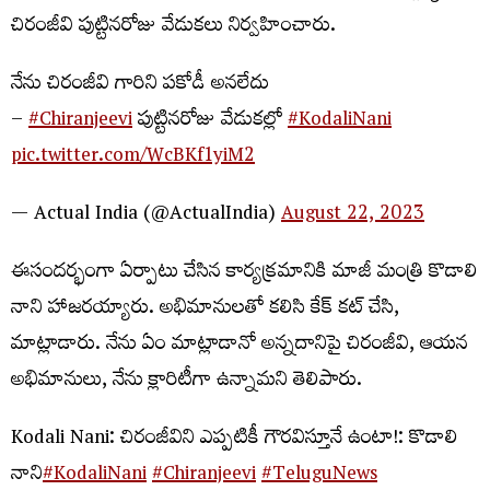
చిరంజీవి పుట్టినరోజు వేడుకలు నిర్వహించారు.
నేను చిరంజీవి గారిని పకోడీ అనలేదు
–
#Chiranjeevi
పుట్టినరోజు వేడుకల్లో
#KodaliNani
pic.twitter.com/WcBKf1yiM2
— Actual India (@ActualIndia)
August 22, 2023
ఈసందర్భంగా ఏర్పాటు చేసిన కార్యక్రమానికి మాజీ మంత్రి కొడాలి
నాని హాజరయ్యారు. అభిమానులతో కలిసి కేక్ కట్ చేసి,
మాట్లాడారు. నేను ఏం మాట్లాడానో అన్నదానిపై చిరంజీవి, ఆయన
అభిమానులు, నేను క్లారిటీగా ఉన్నామని తెలిపారు.
Kodali Nani: చిరంజీవిని ఎప్పటికీ గౌరవిస్తూనే ఉంటా!: కొడాలి
నాని
#KodaliNani
#Chiranjeevi
#TeluguNews