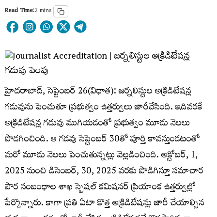
Read Time:
2 mins
హైదరాబాద్, సెప్టెంబర్ 26(విధాత): జర్నలిస్టుల అక్రిడిటేషన్ల
గడువును పెంచుతూ ప్రభుత్వం ఉత్తర్వులు జారీచేసింది. ఇదివరకే
అక్రిడిటేషన్ల గడువు ముగియడంతో ప్రభుత్వం మూడు నెలలు
పొడగించింది. ఆ గడవు సెప్టెంబర్ 30తో పూర్తి కావస్తుండటంతో
మరో మూడు నెలలు పెంచుతున్నట్లు వెల్లడించింది. అక్టోబర్, 1,
2025 నుంచి డిసెంబర్, 30, 2025 వరకు పొడిగిస్తూ సమాచార
పౌర సంబంధాల శాఖ స్పెషల్ కమిషనర్ ప్రియాంక ఉత్తర్వుల్లో
పేర్కొన్నారు. కాగా ప్రతి ఏటా కొత్త అక్రిడిటేషన్లు జారీ చేయాల్సిన