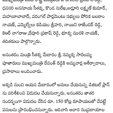
ముఖ్యమంత్రి వెంట రాష్ట్ర మంత్రులు పొంగులేటి శ్రీనివాస్ రెడ్డి,
ధనసరి అనసూయ సీతక్క, కొండ సురేఖ,అడ్లూరి లక్ష్మణ్ కుమార్,
మహబూబాబాద్, వరంగల్ పార్లమెంటు సభ్యులు పోరిక బలరాం
నాయక్, ఎమ్మెల్యేలు కడియం శ్రీహరి, నాయిని రాజేందర్ రెడ్డి,
కెఆర్ నాగరాజు,రేవూరి ప్రకాష్ రెడ్డి, భూక్య మురళి నాయక్,
తదితరులు పాల్గొన్నారు.
అనంతరం మంత్రి సీతక్క మేడారం శ్రీ సమ్మక్క సారలమ్మ
పూజారులు ముఖ్యమంత్రి రేవంత్ రెడ్డికి అమ్మవార్ల ఆశీర్వాదాలు,
ప్రసాదాలు అందించారు.
అక్కడి నుంచి ఆయన మేడారంలో అమలు చేయనున్న డిజిటల్ ప్లాన్
ను పరిశీలించి విడుదల చేయనున్నారు. అనంతరం జాతర
సందర్భంగా విడుదల చేసిన రూ. 150 కోట్ల రూపాయలతో చేపట్టే
పనులను ప్రారంభించనున్నారు. ఆదివాసి ఆచార సంప్రదాయాల