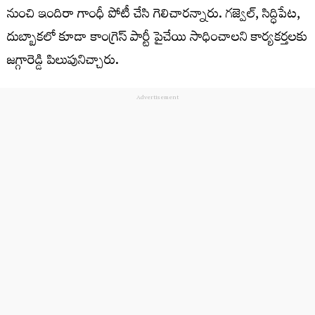
నుంచి ఇందిరా గాంధీ పోటీ చేసి గెలిచార‌న్నారు. గజ్వెల్, సిద్ధిపేట‌,
దుబ్బాక‌లో కూడా కాంగ్రెస్ పార్టీ పైచేయి సాధించాల‌ని కార్య‌క‌ర్త‌ల‌కు
జ‌గ్గారెడ్డి పిలుపునిచ్చారు.