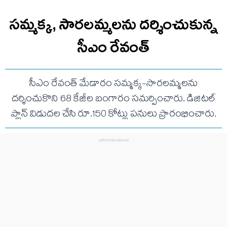
సమ్మక్క, సారలమ్మలను దర్శించుకున్న
సీఎం రేవంత్
సీఎం రేవంత్ మేడారం సమ్మక్క-సారలమ్మలను
దర్శించుకొని 68 కేజీల బంగారం సమర్పించారు. డిజిటల్
ప్లాన్ విడుదల చేసి రూ.150 కోట్లు పనులు ప్రారంభించారు.