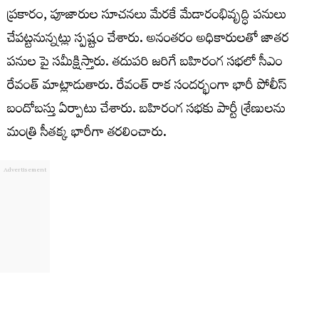
ప్రకారం, పూజారుల సూచనలు మేరకే మేడారంభివృద్ధి పనులు
చేపట్టనున్నట్లు స్పష్టం చేశారు. అనంతరం అధికారులతో జాతర
పనుల పై సమీక్షిస్తారు. తదుపరి జరిగే బహిరంగ సభలో సీఎం
రేవంత్ మాట్లాడుతారు. రేవంత్ రాక సందర్భంగా భారీ పోలీస్
బందోబస్తు ఏర్పాటు చేశారు. బహిరంగ సభకు పార్టీ శ్రేణులను
మంత్రి సీతక్క భారీగా తరలించారు.