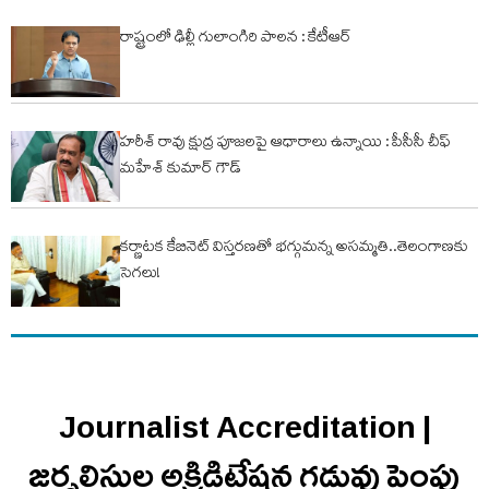
రాష్ట్రంలో ఢిల్లీ గులాంగిరి పాలన : కేటీఆర్
హరీశ్ రావు క్షుద్ర పూజలపై ఆధారాలు ఉన్నాయి : పీసీసీ చీఫ్
మహేశ్ కుమార్ గౌడ్
కర్ణాటక కేబినెట్ విస్తరణతో భగ్గుమన్న అసమ్మతి..తెలంగాణకు
సెగలు!
Journalist Accreditation |
జర్నలిస్టుల అక్రిడిటేషన్ల గడువు పెంపు