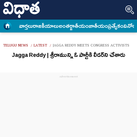
వార్త‌లు
రాజకీయాలు
అంత‌ర్జాతీయం
జాతీయం
ప్రత్యేకం
వినోద
TELUGU NEWS
LATEST
JAGGA REDDY MEETS CONGRESS ACTIVISTS
/
/
Jagga Reddy | శ్రీరామున్ని ఓ పార్టీకి లీడర్‌ని చేశారు