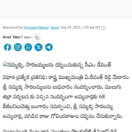
Reported by:
Tejaswini Nanna
|
latest
|
Sep 23, 2025, 1:30 pm IST
Read Time:
3 mins
విధాత ప్రత్యేక ప్రతినిధి: రాష్ట్ర ముఖ్యమంత్రి ఏ.రేవంత్ రెడ్డి మేడారం
శ్రీ సమ్మక్క సారలమ్మలను బుధవారం సందర్శించారు. ములుగు
జిల్లా పర్యటన కు వచ్చిన సందర్భంగా అమ్మవార్లకు 68
కేజీలనిలువెత్తు బంగారం సమర్పించి, శ్రీ సమ్మక్క సారలమ్మ
అమ్మవార్ల, పగిడిద రాజు గోవిందరాజుల దర్శనం చేసుకున్నారు.