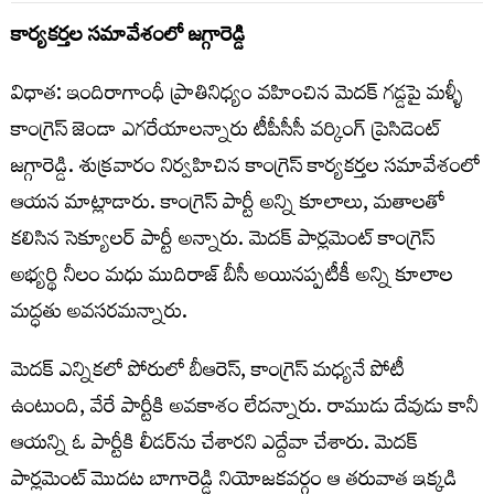
కార్య‌క‌ర్తల స‌మావేశంలో జ‌గ్గారెడ్డి
విధాత‌: ఇందిరాగాంధీ ప్రాతినిధ్యం వహించిన మెదక్ గడ్డపై మళ్ళీ
కాంగ్రెస్ జెండా ఎగరేయాల‌న్నారు టీపీసీసీ వ‌ర్కింగ్ ప్రెసిడెంట్
జ‌గ్గారెడ్డి. శుక్ర‌వారం నిర్వ‌హిచిన కాంగ్రెస్ కార్య‌క‌ర్త‌ల స‌మావేశంలో
ఆయ‌న మాట్లాడారు. కాంగ్రెస్ పార్టీ అన్ని కూలాలు, మ‌తాల‌తో
క‌లిసిన సెక్యూల‌ర్ పార్టీ అన్నారు. మెద‌క్ పార్ల‌మెంట్ కాంగ్రెస్
అభ్య‌ర్థి నీలం మ‌ధు ముదిరాజ్ బీసీ అయిన‌ప్ప‌టీకీ అన్ని కూలాల
మ‌ద్ధ‌తు అవ‌స‌ర‌మ‌న్నారు.
మెద‌క్ ఎన్నిక‌లో పోరులో బీఆరెస్‌, కాంగ్రెస్ మ‌ధ్య‌నే పోటీ
ఉంటుంది, వేరే పార్టీకి అవ‌కాశం లేద‌న్నారు. రాముడు దేవుడు కానీ
ఆయ‌న్ని ఓ పార్టీకి లీడ‌ర్‌ను చేశార‌ని ఎద్దేవా చేశారు. మెద‌క్
పార్ల‌మెంట్ మొద‌ట బాగారెడ్డి నియోజ‌క‌వ‌ర్గం ఆ త‌రువాత ఇక్క‌డి