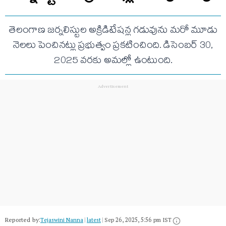
తెలంగాణ జర్నలిస్టుల అక్రిడిటేషన్ల గడువును మరో మూడు
నెలలు పెంచినట్లు ప్రభుత్వం ప్రకటించింది. డిసెంబర్ 30,
2025 వరకు అమల్లో ఉంటుంది.
Reported by:
Tejaswini Nanna
|
latest
|
Sep 26, 2025, 5:56 pm IST