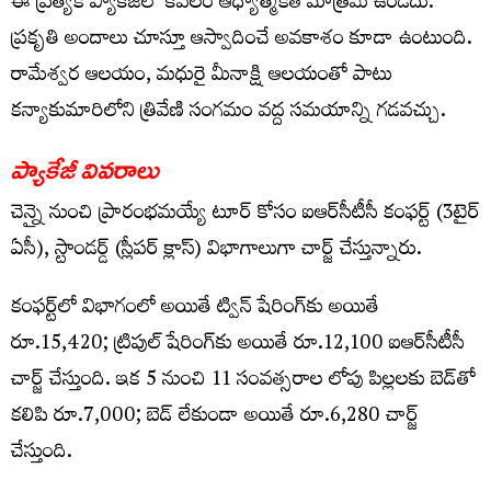
ఈ ప్రత్యేక ప్యాకేజీలో కేవలం ఆధ్యాత్మికత మాత్రమే ఉండదు.
ప్రకృతి అందాలు చూస్తూ ఆస్వాదించే అవకాశం కూడా ఉంటుంది.
రామేశ్వర ఆలయం, మధురై మీనాక్షి ఆలయంతో పాటు
కన్యాకుమారిలోని త్రివేణి సంగమం వద్ద సమయాన్ని గడవచ్చు.
ప్యాకేజీ వివరాలు
చెన్నై నుంచి ప్రారంభమయ్యే టూర్ కోసం ఐఆర్‌సీటీసీ కంఫర్ట్ (3టైర్
ఏసీ), స్టాండర్డ్ (స్లీపర్ క్లాస్) విభాగాలుగా చార్జ్ చేస్తున్నారు.
కంఫర్ట్‌లో విభాగంలో అయితే ట్విన్ షేరింగ్‌కు అయితే
రూ.15,420; ట్రిపుల్ షేరింగ్‌కు అయితే రూ.12,100 ఐఆర్‌సీటీసీ
చార్జ్ చేస్తుంది. ఇక 5 నుంచి 11 సంవత్సరాల లోపు పిల్లలకు బెడ్‌తో
కలిపి రూ.7,000; బెడ్ లేకుండా అయితే రూ.6,280 చార్జ్
చేస్తుంది.