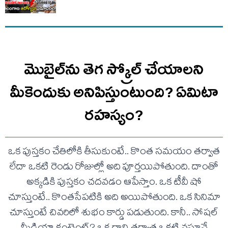
మొబైల్‌ను తెగ స్క్రోల్‌ చేయాలని
మీకెందుకు అనిపిస్తుంటుంది? ఏమిటా
రహస్యం?
ఒక పుస్తకం చేతిలోకి తీసుకుంటే.. కొంత సమయం తర్వాత
లేదా ఒకటి రెండు రోజుల్లో అది పూర్తయిపోతుంది. దాంతో
అక్కడికి పుస్తకం చదవడం ఆపేస్తాం. ఒక టీవీ షో
చూస్తుంటే.. కొంతసేపటికి అది అయిపోతుంది. ఒక సినిమా
చూస్తుంటే చివరిలో శుభం కార్డు పడుతుంది. కానీ.. సోషల్‌