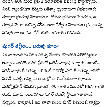
చెందిన 406 మంది టైప్‌ 2 డయాబెటిక్‌ పేషెంట్లు పాల్గొన్నారు.
వీరిని ర్యాండమ్‌గా వేర్వేరు చికిత్సా బృందాలుగా విభజించారు.
తద్వారా ప్రారంభ మోతాదులు, డోస్‌ను క్రమంగా పెంచడం, ఆ
తర్వాత మెయింటనెన్స్‌ డోస్‌.. ఇలా వేర్వేరు మోతాదుల ప్రభావాన్ని
సమగ్రంగా అంచనా వేసేందుకు అవకాశం కలిగింది.
షుగర్‌ తగ్గింది.. బరువు కూడా…
26 వారాలపాటు వీరికి చికిత్స చేశారు. కొందరికి ఎలెకోగ్లిప్రాన్‌
ఇచ్చార. మరికొందరికి ప్లేసిబో (నకిలీ మాత్ర) ఇచ్చారు. అయితే..
నకిలీ మాత్ర తీసుకున్నవారికంటే ఎలెకోగ్లిప్రాన్‌ తీసుకున్నవారిలో
షుగర్‌ లెవెల్స్‌ అన్ని మోతాదుల్లోనూ గణనీయంగా తగ్గాయి.
ఎలెకోగ్లిప్రాన్‌ తీసుకున్నవారిలో 89.6 శాతం మందిలో HbA1c (గత
రెండు మూడు నెలల సగటు సుగర్‌ లెవెల్‌) స్థాయి 7శాతానికి
వచ్చింది. వాస్తవానికి ఇది చాలా మంది షుగర్‌ పేషెంట్లకు డాక్టర్లు