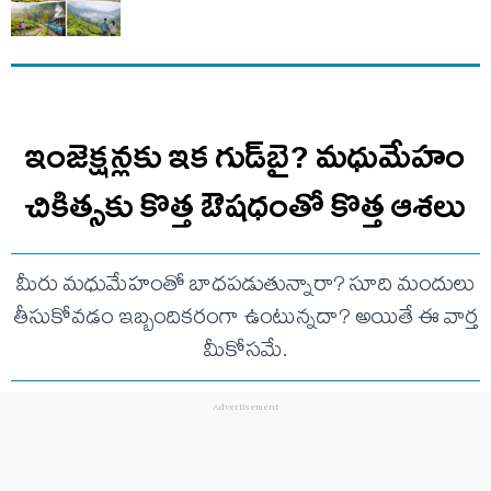
ఇంజెక్షన్లకు ఇక గుడ్‌బై? మధుమేహం
చికిత్సకు కొత్త ఔషధంతో కొత్త ఆశలు
మీరు మధుమేహంతో బాధపడుతున్నారా? సూది మందులు
తీసుకోవడం ఇబ్బందికరంగా ఉంటున్నదా? అయితే ఈ వార్త
మీకోసమే.