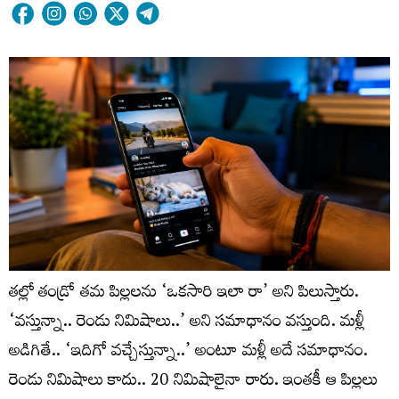
తల్లో తండ్రో తమ పిల్లలను ‘ఒకసారి ఇలా రా’ అని పిలుస్తారు.
‘వస్తున్నా.. రెండు నిమిషాలు..’ అని సమాధానం వస్తుంది. మళ్లీ
అడిగితే.. ‘ఇదిగో వచ్చేస్తున్నా..’ అంటూ మళ్లీ అదే సమాధానం.
రెండు నిమిషాలు కాదు.. 20 నిమిషాలైనా రారు. ఇంతకీ ఆ పిల్లలు