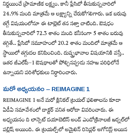
నిర్ణయించే ప్రామాణిక లక్ష్యం. కానీ ప్లేసిబో తీసుకున్నవారిలో
24.9% మంది మాత్రమే ఆ లక్ష్యాన్ని చేరుకోగలిగారు. ఇక బరువు
తగ్గే విషయంలోనూ ఈ టాబ్లెట్‌ తన సత్తా చాటింది. ఔషధం
తీసుకున్నవారిలో 72.3 శాతం మంది కనీసంగా 5 శాతం బరువు
తగ్గితే.. ప్లేసిబో సమూహంలో 20.2 శాతం మందిలో మాత్రమే ఆ
స్థాయిలో తగ్గుదల కనిపించింది. దుష్ప్రభావాల విషయానికి వస్తే..
ఇతర జీఎల్‌పీ–1 ఔషధాలతో పోల్చినప్పుడు సహజ పరిధిలోనే
ఉన్నాయని పరిశోధకులు నిర్ధారించారు.
మరో అధ్యయనం – REIMAGINE 1
REIMAGINE 1 అనే మరో క్లినికల్ ట్రయల్ ఫలితాలను కూడా
ఏడీఏ సమావేశంలో డాక్టర్‌ వనిత ఆరోడా వివరించారు. ఈ
అధ్యయనం ది లాన్సెట్ డయాబెటిస్ అండ్ ఎండోక్రినాలజీ జర్నల్‌లో
పబ్లిష్‌ అయింది. ఈ ట్రయల్స్‌లో అమైలిన్‌ రిసెప్టర్‌ అగోనిస్ట్‌ అయిన