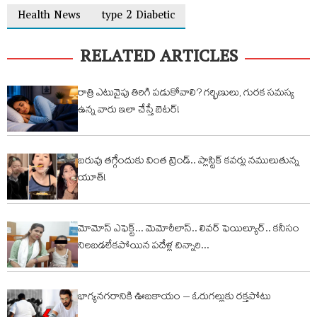
Health News
type 2 Diabetic
RELATED ARTICLES
రాత్రి ఎటువైపు తిరిగి పడుకోవాలి? గర్భిణులు, గురక సమస్య
ఉన్న వారు ఇలా చేస్తే బెటర్!
బరువు తగ్గేందుకు వింత ట్రెండ్.. ప్లాస్టిక్ కవర్లు నములుతున్న
యూత్!
మోమోస్‌ ఎఫెక్ట్‌... మెమోరీలాస్‌.. లివర్‌ ఫెయిల్యూర్‌.. కనీసం
నిలబడలేకపోయిన పదేళ్ల చిన్నారి...
భాగ్యనగరానికి ఊబకాయం – ఓరుగల్లుకు రక్తపోటు