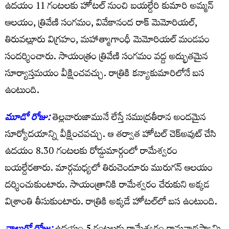
ఉదయం 11 గంటలకు హోటల్ నుంచి బయల్దేరి కుమారి అమ్మన్
ఆలయం, త్రివేణి సంగమం, వివేకానంద రాక్ మెమోరియల్,
తిరువల్లూరు విగ్రహం, మహాత్మాగాంధీ మెమోరియల్ మండపం
సందర్శించారు. సాయంత్రం త్రివేణి సంగమం వద్ద అద్భుతమైన
సూర్యాస్తమయం వీక్షించవచ్చు. రాత్రికి కన్యాకుమారిలోనే బస
ఉంటుంది.
మూడో రోజు:
తెల్లవారుజామునే లేస్తే సముద్రతీరాన అందమైన
సూర్యోదయాన్ని వీక్షించవచ్చు. ఆ తర్వాత హోటల్ చెక్‌అవుట్ చేసి
ఉదయం 8.30 గంటలకు రోడ్డుమార్గంలో రామేశ్వరం
బయల్దేరతారు. మార్గమధ్యలో తిరుచెందూరు మురుగన్ ఆలయం
దర్శించుకుంటారు. సాయంత్రానికి రామేశ్వరం చేరుకుని అక్కడ
విశ్రాంతి తీసుకుంటారు. రాత్రికి అక్కడే హోటల్‌లో బస ఉంటుంది.