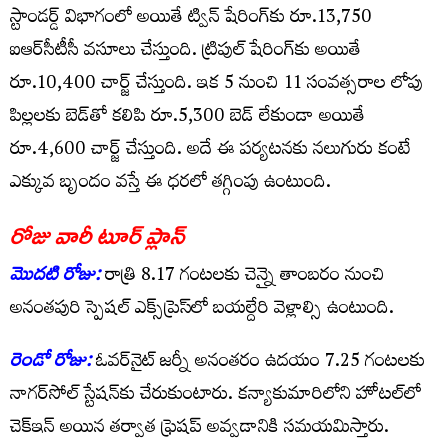
స్టాండర్డ్ విభాగంలో అయితే ట్విన్ షేరింగ్‌కు రూ.13,750
ఐఆర్‌సీటీసీ వసూలు చేస్తుంది. ట్రిపుల్ షేరింగ్‌కు అయితే
రూ.10,400 చార్జ్ చేస్తుంది. ఇక 5 నుంచి 11 సంవత్సరాల లోపు
పిల్లలకు బెడ్‌తో కలిపి రూ.5,300 బెడ్ లేకుండా అయితే
రూ.4,600 చార్జ్ చేస్తుంది. అదే ఈ పర్యటనకు నలుగురు కంటే
ఎక్కువ బృందం వస్తే ఈ ధరలో తగ్గింపు ఉంటుంది.
రోజు వారీ టూర్ ప్లాన్
మొదటి రోజు:
రాత్రి 8.17 గంటలకు చెన్నై తాంబరం నుంచి
అనంతపురి స్పెషల్ ఎక్స్‌ప్రెస్‌లో బయల్దేరి వెళ్లాల్సి ఉంటుంది.
రెండో రోజు:
ఓవర్‌నైట్ జర్నీ అనంతరం ఉదయం 7.25 గంటలకు
నాగర్‌సోల్ స్టేషన్‌కు చేరుకుంటారు. కన్యాకుమారిలోని హోటల్‌లో
చెక్‌ఇన్ అయిన తర్వాత ఫ్రెషప్ అవ్వడానికి సమయమిస్తారు.