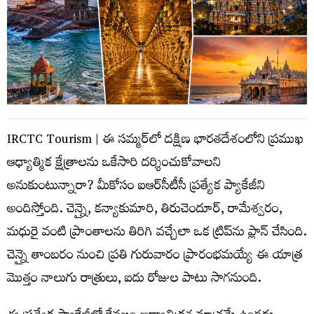
IRCTC Tourism | ఈ సమ్మర్‌లో దక్షిణ భారతదేశంలోని ప్రముఖ
ఆధ్యాత్మిక క్షేత్రాలను ఒకేసారి దర్శించుకోవాలని
అనుకుంటున్నారా? మీకోసం ఐఆర్‌సీటీసీ ప్రత్యేక ప్యాకేజీని
అందిస్తోంది. చెన్నై, కన్యాకుమారి, తిరుచెందూర్, రామేశ్వరం,
మధురై వంటి ప్రాంతాలను తిరిగి వచ్చేలా ఒక ట్రిప్‌ను ప్లాన్ చేసింది.
చెన్నై తాంబరం నుంచి ప్రతి గురువారం ప్రారంభమయ్యే ఈ యాత్ర
మొత్తం నాలుగు రాత్రులు, ఐదు రోజుల పాటు సాగనుంది.