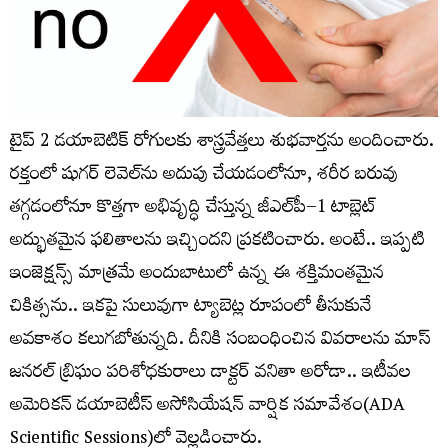
టైప్‌ 2 డయాబెటిక్‌ రోగులకు శాస్త్రవేత్తలు శుభవార్తను అందించారు.
రక్తంలో షుగర్‌ లెవెల్‌ను అదుపు చేయడంలోనూ, శరీర బరువు
తగ్గడంలోనూ కొత్తగా అభివృద్ధి చేస్తున్న జీఎల్‌పీ–1 టాబ్లెట్‌
అద్భుతమైన ఫలితాలను ఇచ్చిందని ప్రకటించారు. అంటే.. ఇప్పటి
ఇంజెక్షన్స్‌ మాత్రమే అందుబాటులో ఉన్న ఈ శక్తిమంతమైన
చికిత్సను.. ఇకపై సులువుగా ట్యాబెట్ల రూపంలో తీసుకునే
అవకాశం కలుగబోతున్నది. దీనికి సంబంధించిన వివరాలను మాస్‌
జనరల్‌ బ్రిఘం పరిశోధకురాలు డాక్టర్‌ వనితా అరోడా.. ఇటీవల
అమెరికన్‌ డయాబెటీస్‌ అసోసియేషన్‌ వార్షిక సమావేశం(ADA
Scientific Sessions)లో వెల్లడించారు.