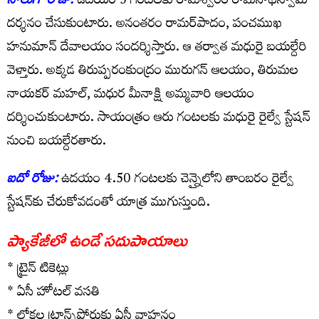
నాలుగో రోజు:
ఉదయం 5 గంటలకు రామేశ్వరం రామనాథస్వామి
దర్శనం చేసుకుంటారు. అనంతరం రామర్‌పాదం, పంచముఖ
హనుమాన్ దేవాలయం సందర్శిస్తారు. ఆ తర్వాత మధురై బయల్దేరి
వెళ్తారు. అక్కడ తిరుప్పరంకుంద్రం మురుగన్ ఆలయం, తిరుమల
నాయకర్ మహల్, మధుర మీనాక్షి అమ్మవారి ఆలయం
దర్శించుకుంటారు. సాయంత్రం ఆరు గంటలకు మధురై రైల్వే స్టేషన్‌
నుంచి బయల్దేరతారు.
ఐదో రోజు:
ఉదయం 4.50 గంటలకు చెన్నైలోని తాంబరం రైల్వే
స్టేషన్‌కు చేరుకోవడంతో యాత్ర ముగుస్తుంది.
ప్యాకేజీలో ఉండే సదుపాయాలు
* ట్రైన్ టికెట్లు
* ఏసీ హోటల్ వసతి
* లోకల ట్రాన్స్‌పోర్టుకు ఏసీ వాహనం