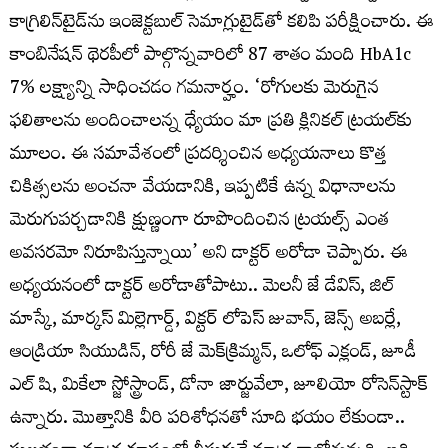
కాగ్రిలిన్‌టైడ్‌ను ఇంజెక్టబుల్‌ సెమాగ్లుటైడ్‌తో కలిపి పరీక్షించారు. ఈ
కాంబినేషన్‌ థెరపీలో పాల్గొన్నవారిలో 87 శాతం మంది HbA1c
7% లక్ష్యాన్ని సాధించడం గమనార్హం. ‘రోగులకు మెరుగైన
ఫలితాలను అందించాలన్న ధ్యేయం మా ప్రతి క్లినికల్‌ ట్రయల్‌కు
మూలం. ఈ సమావేశంలో ప్రదర్శించిన అధ్యయనాలు కొత్త
చికిత్సలను అంచనా వేయడానికి, ఇప్పటికే ఉన్న విధానాలను
మెరుగుపర్చడానికి క్షుణ్ణంగా రూపొందించిన ట్రయల్స్‌ ఎంత
అవసరమో నిరూపిస్తున్నాయి’ అని డాక్టర్‌ అరోడా చెప్పారు. ఈ
అధ్యయనంలో డాక్టర్‌ అరోడాతోపాటు.. మెలనీ జే డేవిస్‌, జిల్‌
మాస్కే, మార్కస్‌ మిల్లెగార్డ్‌, విక్టర్‌ లోపెస్‌ జువాన్‌, జెన్స్‌ అబర్లే,
ఆండ్రియా సియుడిన్‌, రోరీ జే మెక్‌క్రిమ్మన్‌, ఒలోఫ్‌ ఎక్లండ్‌, జూడీ
ఎల్‌ షి, మికేలా స్జోస్ట్రాండ్‌, డోనా జార్జువేలా, జూలియో రోసెన్‌స్టాక్
ఉన్నారు. మొత్తానికి వీరి పరిశోధనతో సూది భయం లేకుండా..