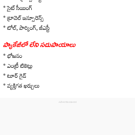
* సైట్ సీయింగ్
* ట్రావెల్ ఇన్సూరెన్స్
* టోల్, పార్కింగ్, జీఎస్టీ
ప్యాకేజీలో లేని సదుపాయాలు
* భోజనం
* ఎంట్రీ టికెట్లు
* టూర్ గైడ్
* వ్యక్తిగత ఖర్చులు