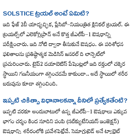
SOLSTICE ట్రయల్ అంటే ఏమిటి?
ఇది ఫేజ్‌ 2బీ యాదృచ్ఛిక, ప్లేసిబో–నియంత్రిత క్లినికల్‌ ట్రయల్‌. ఈ
ట్రయల్స్‌లో ఎలెకోగ్లిప్రాన్‌ అనే కొత్త జీఎల్‌పీ–1 ఔషధాన్ని
పరీక్షించారు. ఇది నోటి ద్వారా తీసుకునే ఔషధం. ఈ పరిశోధన
ఫలితాలను ప్రతిష్ఠాత్మక మెడిసిన్‌ జనరల్‌ ది లాన్సెట్‌లో
ప్రచురించారు. టైప్‌2 డయాబెటిస్‌ పేషెంట్లలో ఇది రక్తంలో చక్కెర
స్థాయిని గణనీయంగా తగ్గించడమే కాకుండా.. అదే స్థాయిలో శరీర
బరువును కూడా తగ్గించింది.
ఇప్పటి చికిత్సా విధానాలకన్నా దీనిలో ప్రత్యేకతేంటి?
ఇప్పటి వరకూ అందుబాటులో ఉన్న జీఎల్‌పీ–1 ఔషధాలు ఎక్కువ
భాగం చర్మం కింద సూదిని పంపి (సబ్‌క్యుటేనియస్ ఇంజెక్షన్)
ఔషధాన్ని శరీరంలోకి ప్రవేశపెట్టేవే. సెమాగ్లుటైడ్‌ అనే ట్యాబ్లెట్‌