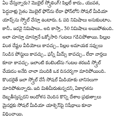
ఏం చేస్తున్నారు? మొబైల్‌ స్క్రోలింగ్‌! పిల్లలే కాదు.. యువత,
పెద్దవాళ్లు సైతం మొబైల్‌ ఫోన్‌ను లేదా ఫోన్‌లోని సోషల్‌ మీడియా
యాప్స్‌ను స్క్రోల్‌ చేస్తూ ఉంటారు. ఓ పది నిమిషాలు అనుకుంటాం.
కానీ.. ఇరవై నిమిషాలు.. అది కాస్తా.. 30 నిమిషాలు అయిపోతుంది.
అలా చూస్తూ చూస్తూనే ఒక్కోసారి గంటలు గడిచిపోతాయి. పిల్లుల
వింత చేష్టల వీడియోలు కావచ్చు.. పిల్లల అమాయక నవ్వులు
నిండిన పోస్టులు కావచ్చు.. ఫన్నీ మీమ్స్‌ కావచ్చు.. లేదా వార్తలు
కూడా కావచ్చు. ఇలాంటి కంటెంట్‌ను గంటల తరబడి స్క్రోల్‌
చేయడం అనేది చాలా మందికి ఒక దినచర్యగా మారిపోయింది.
కొందరైతే ఇలా స్క్రోల్‌ చేసే సోషల్‌ మీడియాకు బానిసలుగా
మారిపోతున్నారు. ఇది మితిమీరుతున్నదని, ఏకాగ్రతను
దెబ్బతీస్తున్నదని ఆందోళన చెందిన కొన్ని దేశాల ప్రభుత్వాలు
మైనర్లకు సోషల్‌ మీడియా యాక్సెస్‌పై నిషేధాలు కూడా
విధించాయి.