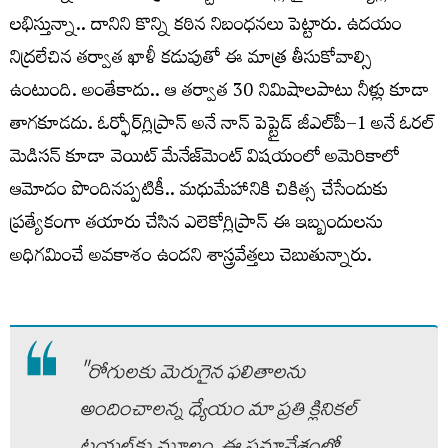
లభిస్తున్నా.. దానిని కొన్ని కఠిన నిబంధనలు పెట్టారు. ఉదయం
నిద్రలేచిన తర్వాత ఖాళీ కడుపుతో ఈ మాత్ర తీసుకోవాల్సి
ఉంటుంది. అంతేకాదు.. ఆ తర్వాత 30 నిమిషాలపాటు నీళ్లు కూడా
తాగకూడదు. ఓర్ఫోర్‌గ్లిప్రాన్‌ అనే నాన్‌ పెప్టైడ్‌ జీఎల్‌పీ–1 అనే ఓరల్‌
మెడిసన్‌ కూడా వెయిట్‌ మేనేజ్‌మెంట్‌ విషయంలో అమెరికాలో
ఆమోదం పొందినప్పటికీ.. మధుమేహానికి చికిత్స చేసేందుకు
ప్రత్యేకంగా తయారు చేసిన ఎలెకోగ్లిప్రాన్‌ ఈ ఇబ్బందులను
అధిగమించే అవకాశం ఉందని శాస్త్రవేత్తలు చెబుతున్నారు.
"రోగులకు మెరుగైన ఫలితాలను
అందించాలన్న ధ్యేయం మా ప్రతి క్లినికల్‌