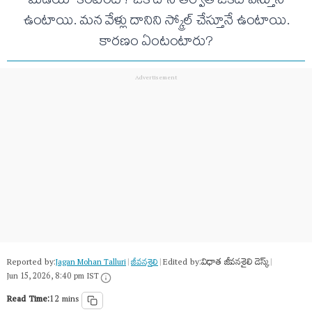
మీడియా కంటెంట్‌? ఒక దాని తర్వాత ఒకటి వస్తూనే
ఉంటాయి. మన వేళ్లు దానిని స్క్రోల్‌ చేస్తూనే ఉంటాయి.
కారణం ఏంటంటారు?
Reported by:
Edited by:
విధాత జీవనశైలి డెస్క్
Jagan Mohan Talluri
|
జీవనశైలి
|
|
Jun 15, 2026, 8:40 pm IST
Read Time:
12 mins