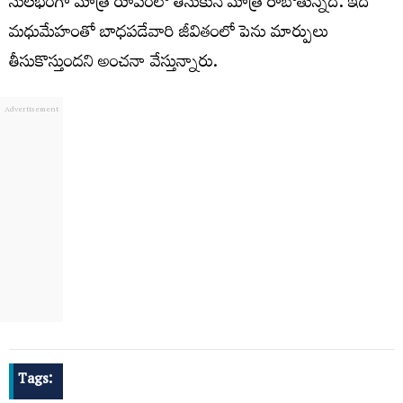
సులభంగా మాత్ర రూపంలో తీసుకునే మాత్ర రాబోతున్నది. ఇది
మధుమేహంతో బాధపడేవారి జీవితంలో పెను మార్పులు
తీసుకొస్తుందని అంచనా వేస్తున్నారు.
Tags: