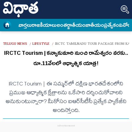
వార్త‌లు
రాజకీయాలు
అంత‌ర్జాతీయం
జాతీయం
ప్రత్యేకం
వినోద
TELUGU NEWS
LIFESTYLE
IRCTC TAMILNADU TOUR PACKAGE FROM KA
/
/
IRCTC Tourism | కన్యాకుమారి నుంచి రామేశ్వరం వరకు..
రూ.11వేలలో ఆధ్యాత్మిక యాత్ర!
IRCTC Tourism | ఈ సమ్మర్‌లో దక్షిణ భారతదేశంలోని
ప్రముఖ ఆధ్యాత్మిక క్షేత్రాలను ఒకేసారి దర్శించుకోవాలని
అనుకుంటున్నారా? మీకోసం ఐఆర్‌సీటీసీ ప్రత్యేక ప్యాకేజీని
అందిస్తోంది.