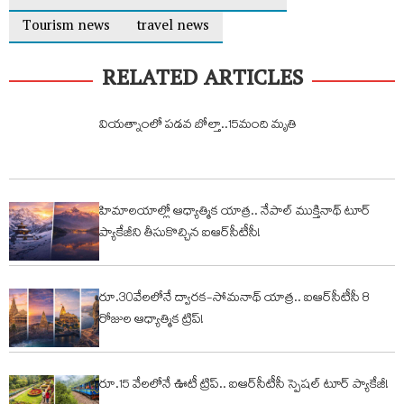
Tourism news
travel news
RELATED ARTICLES
వియత్నాంలో పడవ బోల్తా..15మంది మృతి
హిమాలయాల్లో ఆధ్యాత్మిక యాత్ర.. నేపాల్ ముక్తినాథ్ టూర్‌
ప్యాకేజీని తీసుకొచ్చిన ఐఆర్‌సీటీసీ!
రూ.30వేలలోనే ద్వారక-సోమనాథ్ యాత్ర.. ఐఆర్‌సీటీసీ 8
రోజుల ఆధ్యాత్మిక ట్రిప్!
రూ.15 వేలలోనే ఊటీ ట్రిప్.. ఐఆర్‌సీటీసీ స్పెషల్ టూర్ ప్యాకేజీ!