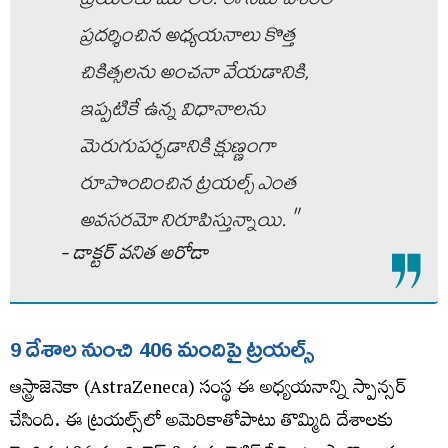
ట్రయల్‌కు మూలం. ఈ సమావేశంలో
ప్రదర్శించిన అధ్యయనాలు కొత్త
చికిత్సలను అంచనా వేయడానికి,
ఇప్పటికే ఉన్న విధానాలను
మెరుగుపర్చడానికి క్షుణ్ణంగా
రూపొందించిన ట్రయల్స్‌ ఎంత
అవసరమో నిరూపిస్తున్నాయి. "
- డాక్టర్‌ వనిత అరోడా
9 దేశాల నుంచి 406 మందిపై ట్రయల్స్‌
ఆస్ట్రాజెనెకా (AstraZeneca) సంస్థ ఈ అధ్యయనాన్ని స్పాన్సర్‌
చేసింది. ఈ ట్రయల్స్‌లో అమెరికాతోపాటు తొమ్మిది దేశాలకు