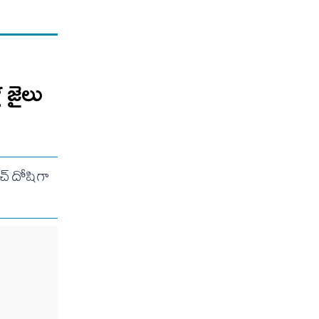
ల జైలు
చ్ దోషిగా