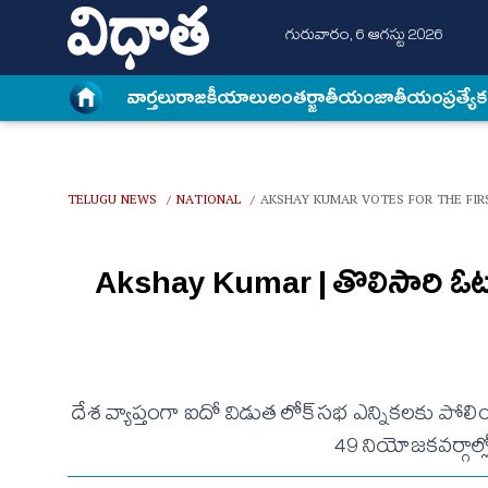
గురువారం, 6 ఆగస్టు 2026
వార్త‌లు
రాజకీయాలు
అంత‌ర్జాతీయం
జాతీయం
ప్రత్యే
TELUGU NEWS
NATIONAL
AKSHAY KUMAR VOTES FOR THE FIRS
/
/
Akshay Kumar | తొలిసారి ఓటు 
దేశ వ్యాప్తంగా ఐదో విడుత లోక్‌స‌భ ఎన్నిక‌ల‌కు పోలింగ్
49 నియోజ‌క‌వ‌ర్గా