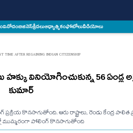
కం
వినోదం
బిజినెస్
క్రీడలు
ఆధ్యాత్మికం
ఫోటోలు
వీడియోలు
T TIME AFTER REGAINING INDIAN CITIZENSHIP
హ‌క్కు వినియోగించుకున్న 56 ఏండ్ల అక
కుమార్
 ప్ర‌క్రియ కొన‌సాగుతోంది. ఆరు రాష్ట్రాలు, రెండు కేంద్ర పాలిత ప్
ల్లో ముమ్మ‌రంగా పోలింగ్ కొన‌సాగుతోంది