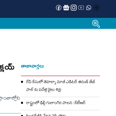
్ష‌య్
తాజావార్తలు
రేప్ కేసులో తెహల్కా మాజీ ఎడిటర్ తరుణ్ తేజ్
పాల్ కు పదేళ్ల జైలు శిక్ష!
రాంతాల్లోని
రాష్ట్రంలో ఢిల్లీ గులాంగిరి పాలన : కేటీఆర్