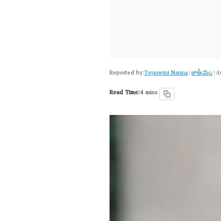
Reported by:
Tejaswini Nanna
జాతీయం
|
|
A
Read Time:
4 mins