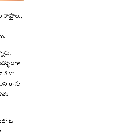
రాష్ట్రాలు,
రు.
నారు.
ంద‌ర్భంగా
గా ఓటు
ల‌ని తాను
రుడు
తంలో ఓ
ా