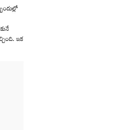
బందుల్లో
ుకునే
్చింది. ఇక