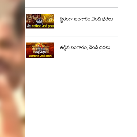
స్థిరంగా బంగారం,వెండి ధరలు
తగ్గిన బంగారం, వెండి ధరలు