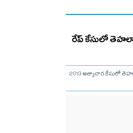
రేప్ కేసులో తెహల్
2013 అత్యాచార కేసులో తెహల్