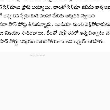
15 సినిమాలు ప్లాప్ అయ్యాయి. దాంతో సినిమా జీవితం కాస్త ఇబ్
న్న త‌న స్నేహితుడి స‌ల‌హా మేర‌కు అక్క‌డికి వెళ్లాల‌ని
కెన‌డా పాస్ పోర్టు తీసుకున్నాను. ఇండియా నుంచి వెళ్లిపోదామ‌న
 విజ‌యం సాధించాయి. దీంతో మ‌ళ్లీ త‌న‌లో ఆత్మ విశ్వాసం వ‌చ
నే పాస్ పోర్టు విష‌యం మ‌రిచిపోయాను అని అక్ష‌య్ తెలిపారు.