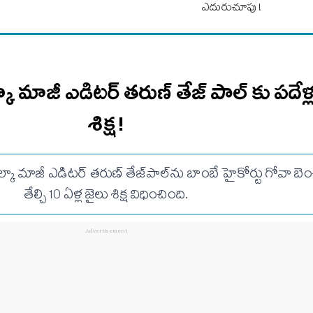
ఎదురుచూపు !
కా మాజీ ఎడిటర్ తరుణ్ తేజ్ పాల్ కు పదేళ్
శిక్ష!
కా మాజీ ఎడిటర్ తరుణ్ తేజ్‌పాల్‌ను బాంబే హైకోర్టు గోవా బెం
తేల్చి 10 ఏళ్ల జైలు శిక్ష విధించింది.