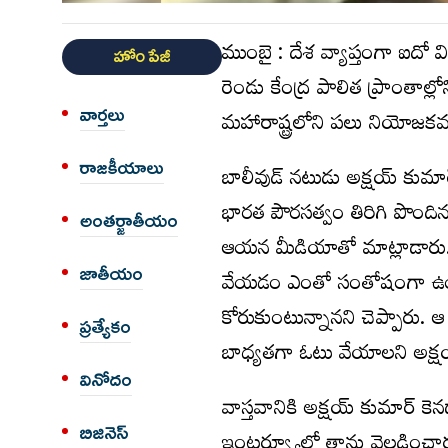
ముంబై : దేశ వ్యాప్తంగా ఐదో విడ
హోం పేజీ
రెండు కేంద్ర పాలిత ప్రాంతాల్ల
వార్త‌లు
మ‌హారాష్ట్ర‌లోని ప‌లు నియోజ‌క‌వ
రాజకీయాలు
బాలీవుడ్ న‌టుడు అక్ష‌య్ కుమ
భార‌త పౌర‌స‌త్వం తిరిగి పొంది
అంత‌ర్జాతీయం
ఆయ‌న మీడియాతో మాట్లాడారు. ఆ
జాతీయం
వేయ‌డం ఎంతో సంతోషంగా ఉంద‌న
కోరుకుంటున్నాన‌ని చెప్పారు. ఆ 
ప్రత్యేకం
బాధ్య‌త‌గా ఓటు వేయాల‌ని అక్ష
వినోదం
వాస్త‌వానికి అక్ష‌య్ కుమార్ కె
బిజినెస్
ఇంట‌ర్వ్యూలో తాను వెల్ల‌డించా