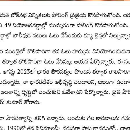
ుత లోక్‌స‌భ ఎన్నిక‌ల‌కు పోలింగ్ ప్ర‌క్రియ కొన‌సాగుతోంది. ఆరు 
ోని 49 నియోజ‌క‌వ‌ర్గాల్లో ముమ్మ‌రంగా పోలింగ్ కొన‌సాగుతోంది.
‌ర్గాల్లో బాలీవుడ్ న‌టులు ఓటు వేసేందుకు క్యూ లైన్ల‌లో నిల్చున్నా
ార్ ముంబైలో తొలిసారిగా త‌న ఓటు హ‌క్కును వినియోగించుకున్
న త‌ర్వాత తొలిసారిగా ఓటు వేసిన‌ట్లు ఆయ‌న పేర్కొన్నారు. ఈ స
గ‌స్టు 2023లో భార‌త పౌర‌స‌త్వం పొందిన త‌ర్వాత తొలిసారి
్నారు. నా భార‌త‌దేశం అభివృద్ధి చెందాల‌ని, బ‌లంగా ఉండా
అంశాన్ని దృష్టిలో ఉంచుకుని ఓటేశాన‌ని పేర్కొన్నారు. ప్ర‌తి పౌ
‌య్ కుమార్ కోరారు.
న‌డా పౌర‌స‌త్వాన్ని క‌లిగి ఉన్నాడు. అందుకు గ‌ల కార‌ణాల‌ను గ‌
రు. 1990ల్లో త‌న సినిమాల‌న్నీ వ‌రుస‌గా ప్లాప్ కావ‌డంతో.. చాల