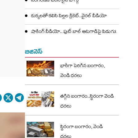
సింగరేణికి చేరిన నైనీ బొగ్గు
కుక్కలతో కలిసి పిల్లల క్రికెట్..వైరల్ వీడియో
షాకింగ్ వీడియో.. ఫుట్ బాల్ ఆటగాడిపై పిడుగు!
బిజినెస్
భారీగా పెరిగిన బంగారం,
వెండి ధరలు
తగ్గిన బంగారం..స్థిరంగా వెండి
ధరలు
స్థిరంగా బంగారం, వెండి
ధరలు