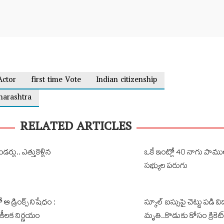
Actor
first time Vote
Indian citizenship
arashtra
RELATED ARTICLES
డర్లు.. ఎత్తుకెళ్లిన
ఒకే ఇంట్లో 40 నాగు పామ
సభ్యుల పరుగు
 డ్రింక్స్ నిషేధం :
స్కూల్ బస్సుపై చెట్టు పడి విద్య
్ కీలక నిర్ణయం
మృతి..కొడుకు కోసం క్రికెట్ 