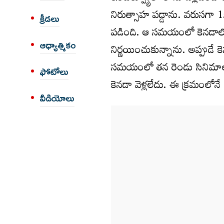
నిరుత్సాహ ప‌డ్డాను. వ‌రుసగా 
క్రీడలు
ప‌డింది. ఆ స‌మ‌యంలో కెన‌డాలో ఉ
ఆధ్యాత్మికం
నిర్ణ‌యించుకున్నాను. అప్పుడే 
స‌మ‌యంలో త‌న రెండు సినిమాలు
ఫోటోలు
కెన‌డా వెళ్ల‌లేదు. ఈ క్ర‌మంలో
వీడియోలు