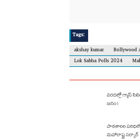
Tags:
akshay kumar
Bollywood 
Lok Sabha Polls 2024
Mah
వరదల్లో గ్యాస్ సిలిం
జనం !
పాఠశాలల పరిధిలో ఆ
మహారాష్ట్ర సర్కార