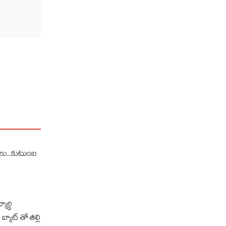
ులు..కుటుంబ
ార్థి
బ్యాట్ తో తల్లి