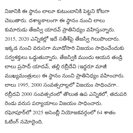
నిజానికి ఈ స్థానం లాలూ కుటుంబానికి పెట్టని కోటగా
చెబుతారు. దశాబ్దకాలంగా ఈ స్థానం నుంచి లాలు
కుమారుడు తేజస్వి యాదవ్‌ ప్రాతినిధ్యం వహిస్తున్నారు.
2015, 2020 ఎన్నికల్లో ఇదే సతీశ్‌పై తేజస్వి గెలుపొందారు.
ఇక్కడ నుంచి వరుసగా మూడోసారి విజయం సాధించేందుకు
సర్వశక్తులు ఒడ్డుతున్నారు. తేజస్వికి ముందు ఆయన తండ్రి
లాలు ప్రసాద్‌ యాదవ్‌, తల్లి రబ్రీదేవి (ఇద్దరూ మాజీ
ముఖ్యమంత్రులు) ఈ స్థానం నుంచి ప్రాతినిధ్యం వహించారు.
లాలు 1995, 2000 సంవత్సరాల్లలో విజయం సాధించగా..
రబ్రీదవి 2000 సంవత్సరంలో తొలుత ఉప ఎన్నికలో, తదుపరి
రెండు వరుస పర్యాయాలు విజయం సాధించారు.
రఘోపూర్‌లో 2025 అసెంబ్లీ నియోజకవర్గంలో 64 శాతం
ఓటింగ్ నమోదైంది.