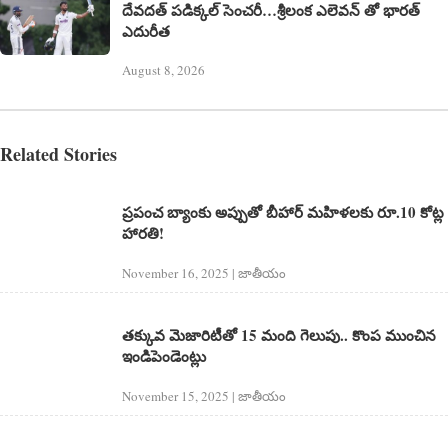
దేవదత్ పడిక్కల్‌ సెంచరీ…శ్రీలంక ఎలెవన్ తో భారత్
ఎదురీత
August 8, 2026
Related Stories
ప్రపంచ బ్యాంకు అప్పుతో బీహార్ మహిళలకు రూ.10 కోట్ల
హారతి!
November 16, 2025 | జాతీయం
తక్కువ మెజారిటీతో 15 మంది గెలుపు.. కొంప ముంచిన
ఇండిపెండెంట్లు
November 15, 2025 | జాతీయం