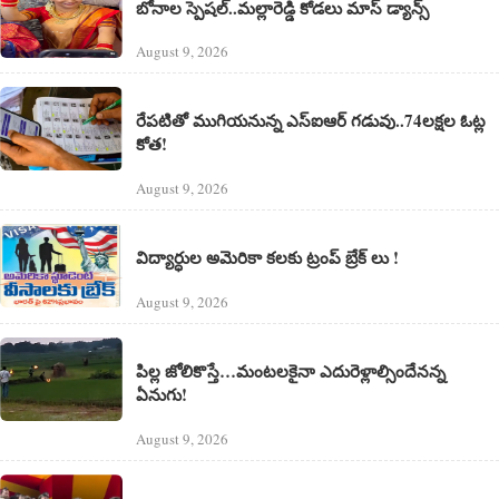
బోనాల స్పెషల్..మల్లారెడ్డి కోడలు మాస్ డ్యాన్స్
August 9, 2026
రేపటితో ముగియనున్న ఎస్‌ఐఆర్ గడువు..74లక్షల ఓట్ల
కోత!
August 9, 2026
విద్యార్ధుల అమెరికా కలకు ట్రంప్ బ్రేక్ లు !
August 9, 2026
పిల్ల జోలికొస్తే…మంటలకైనా ఎదురెళ్లాల్సిందేనన్న
ఏనుగు!
August 9, 2026