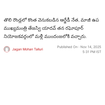
తొలి రౌండ్లలో కొంత వెనుకబడిన ఆర్జేడీ నేత, మాజీ ఉప
ముఖ్యమంత్రి తేజస్వి యాదవ్‌ తన రఘోపూర్‌
నియోజకవర్గంలో మళ్లీ ముందంజలోకి వచ్చారు.
Published On : Nov 14, 2025
Jagan Mohan Talluri
5:31 PM IST