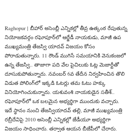
Raghopur | బీహార్‌ అసెంబ్లీ ఎన్నికల్లో తీవ్ర ఉత్కంఠ రేపుతున్న
నియోజకవర్గం రఘోపూర్‌లో ఆర్జేడీ నాయకుడు, మాజీ ఉప
ముఖ్యమంత్రి తేజస్వి యాదవ్‌ విజయం కోసం
పోరాడుతున్నారు. 11 రౌండ్‌ ముగిసే సమయానికి వెనుకంజలో
ఉన్న తేజస్వి.. తాజాగా పది వేల పైచిలుకు ఓట్ల మెజార్టీతో
దూసుకుపోతున్నారు. నవంబర్‌ 6వ తేదీన నిర్వహించిన తొలి
విడుత పోలింగ్‌లో ఇక్కడి ఓటర్లు తమ ఓటు హక్కు
వినియోగించుకున్నారు. యశువంశి నాయకుడైన సతీశ్‌..
రఘోపూర్‌లో ఒక బలమైన అభ్యర్థిగా ముందుకు వచ్చారు.
ఇదే స్థానం నుంచి తేజస్వియాదవ్‌ తల్లి, మాజీ ముఖ్యమంత్రి
రబ్రీదేవిపై 2010 అసెంబ్లీ ఎన్నికల్లో జేడీయూ అభ్యర్థిగా
విజయం సాధించారు. తర్వాత ఆయన బీజేపీలో చేరారు.