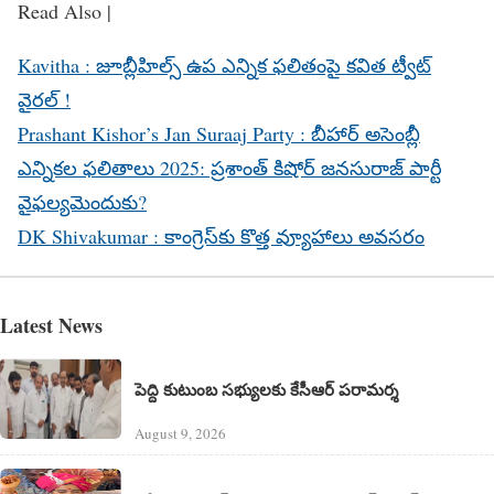
Read Also |
Kavitha : జూబ్లీహిల్స్ ఉప ఎన్నిక ఫలితంపై కవిత ట్వీట్
వైరల్ !
Prashant Kishor’s Jan Suraaj Party : బీహార్ అసెంబ్లీ
ఎన్నికల ఫలితాలు 2025: ప్రశాంత్ కిషోర్ జనసురాజ్ పార్టీ
వైఫల్యమెందుకు?
DK Shivakumar : కాంగ్రెస్‌కు కొత్త వ్యూహాలు అవసరం
Latest News
పెద్ది కుటుంబ సభ్యులకు కేసీఆర్ పరామర్శ
August 9, 2026