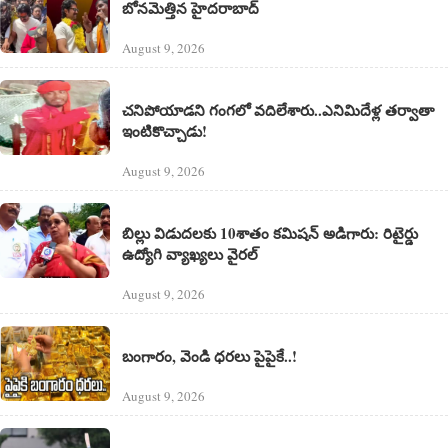
బోనమెత్తిన హైదరాబాద్
August 9, 2026
చనిపోయాడని గంగలో వదిలేశారు..ఎనిమిదేళ్ల తర్వాతా
ఇంటికొచ్చాడు!
August 9, 2026
బిల్లు విడుదలకు 10శాతం కమిషన్ అడిగారు: రిటైర్డు
ఉద్యోగి వ్యాఖ్యలు వైరల్
August 9, 2026
బంగారం, వెండి ధరలు పైపైకే..!
August 9, 2026