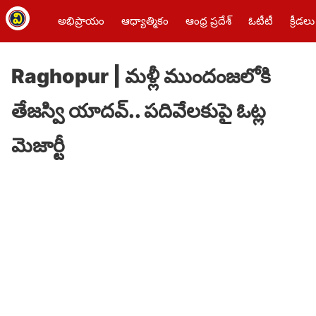
అభిప్రాయం
ఆధ్యాత్మికం
ఆంధ్ర ప్రదేశ్
ఓటీటీ
క్రీడలు
Raghopur | మళ్లీ ముందంజలోకి
తేజస్వి యాదవ్‌.. పదివేలకుపై ఓట్ల
మెజార్టీ