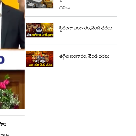
ధరలు
స్థిరంగా బంగారం,వెండి ధరలు
తగ్గిన బంగారం, వెండి ధరలు
్రు