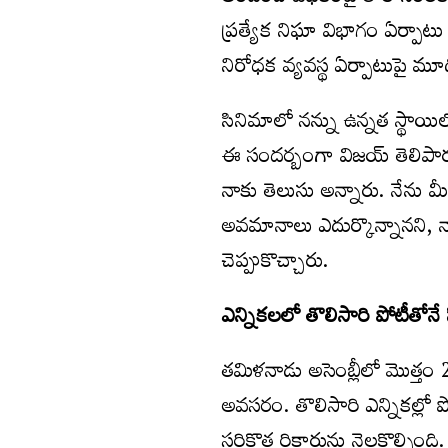
ప్రత్యేక నిఘా విభాగం ఏర్పాటు చ
నిరోధక వ్యవస్థ ఏర్పాటుపై మ
సినిమాలో నన్ను ఉన్నత స్థాయిల
ఈ సందర్బంగా విజయ్ తెలిపార
నాకు తెలుసు అన్నారు. నేను మ
అవమానాలు ఎదుర్కొన్నానని, 
చెప్పుకొచ్చారు.
ఎన్నికలలో తొలిసారి పోటీతోనే
తమిళనాడు అసెంబ్లీలో మొత్తం 2
అవసరం. తొలిసారి ఎన్నికల్లో ప
సరికొత్త రికార్డును నెలకొల్పి