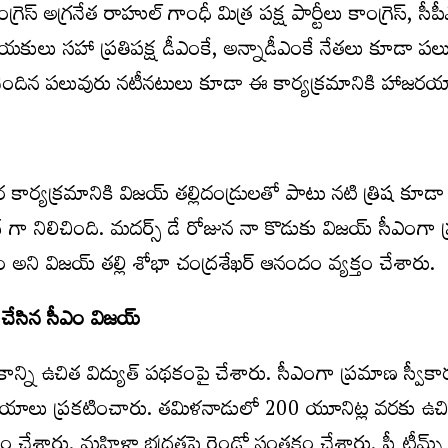
్రెస్ అగ్రనేత రాహుల్ గాంధీ మిత్ర పక్ష పార్టీలు కాంగ్రెస్‌, సీప
యకులు సహా ప్రతిపక్ష డీఎంకే, అన్నాడీఎంకే నేతలు కూడా పల
చెందిన పలువురు నటీనటులు కూడా ఈ కార్యక్రమానికి హాజరయ్
 కార్యక్రమానికి విజయ్ తల్లిదండ్రులతో పాటు నటి త్రిష కూడా
న్ గా నిలిచింది. మదర్స్ డే రోజున నా కొడుకు విజయ్ సీఎంగా
ని విజయ్ తల్లి శోభా చంద్రశేఖర్ ఆనందం వ్యక్తం చేశారు.
 చేసిన సీఎం విజయ్
న్ని ఉచిత విద్యుత్ పథకంపై చేశారు. సీఎంగా ప్రమాణ స్వీకా
లు ప్రకటించారు. తమిళనాడులో 200 యూనిట్ల వరకు ఉచిత వ
 చేశారు. మహిళా భద్రతపై రెండో సంతకం చేశారు. షీ టీమ్స్