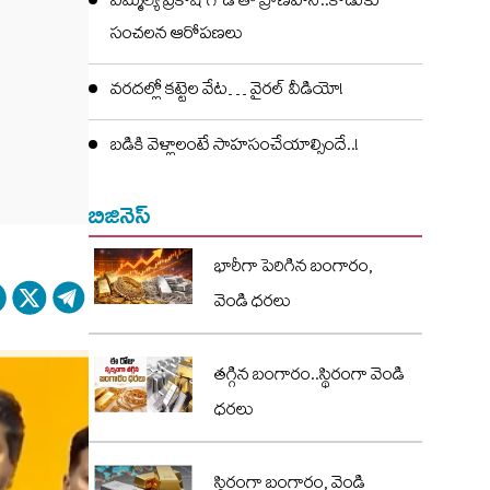
ఎమ్మెల్యే ప్రకాష్ గౌడ్ తో ప్రాణహాని..కొడుకు
సంచలన ఆరోపణలు
వరదల్లో కట్టెల వేట… వైరల్ వీడియో!
బడికి వెళ్లాలంటే సాహసంచేయాల్సిందే..!
బిజినెస్
భారీగా పెరిగిన బంగారం,
వెండి ధరలు
తగ్గిన బంగారం..స్థిరంగా వెండి
ధరలు
స్థిరంగా బంగారం, వెండి