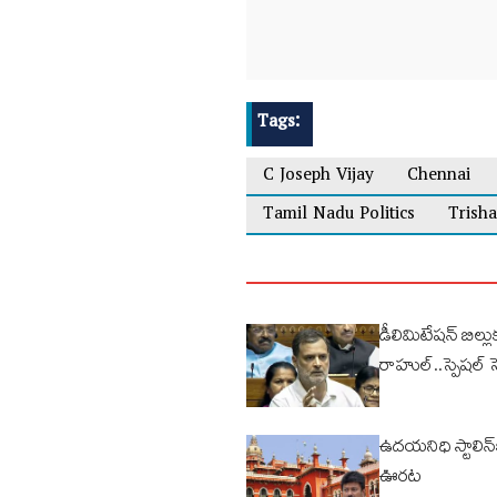
Tags:
C Joseph Vijay
Chennai
Tamil Nadu Politics
Trisha
డీలిమిటేషన్ బిల్లు
రాహుల్..స్పెషల్ సెష
ఉదయనిధి స్టాలిన్‌క
ఊరట