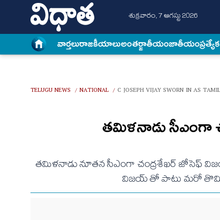
శుక్రవారం, 7 ఆగస్టు 2026
వార్త‌లు
రాజకీయాలు
అంత‌ర్జాతీయం
జాతీయం
ప్రత్యే
TELUGU NEWS
NATIONAL
C JOSEPH VIJAY SWORN IN AS TAMI
/
/
తమిళనాడు సీఎంగా చం
తమిళనాడు నూతన సీఎంగా చంద్రశేఖర్ జోసెఫ్ విజయ్ ప్
విజయ్ తో పాటు మరో తొమ్మ