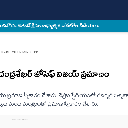
కం
వినోదం
బిజినెస్
క్రీడలు
ఆధ్యాత్మికం
ఫోటోలు
వీడియోలు
L NADU CHIEF MINISTER
ద్రశేఖర్ జోసెఫ్ విజయ్ ప్రమాణం
రమాణ స్వీకారం చేశారు. నెహ్రు స్టేడియంలో గవర్నర్ విశ్వనాధ్
ిది మంది మంత్రులతో ప్రమాణ స్వీకారం చేశారు.