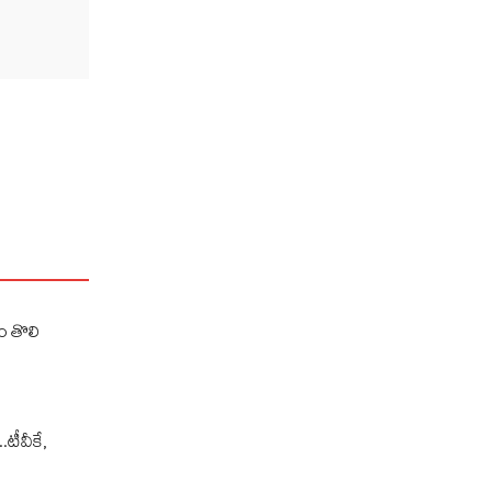
ం తొలి
.టీవీకే,