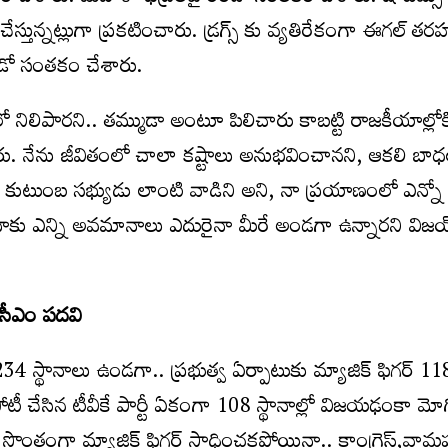
ేస్తున్నట్లుగా ప్రకటించారు. డ్రగ్స్ కు వ్యతిరేకంగా ఈగల్ తరహా
ూడో సంతకం చేశారు.
ో నిలిపారని.. తమ్ముడా అంటూ పిలిచారు కాబట్టి రాజకీయాల్లోక
ు. నేను జీవితంలో చాలా కష్టాలు అనుభవించానని, ఆకలి బా
ీ కుటుంబ సభ్యుడు లాంటి వాడిని అని, నా ప్రయాణంలో ఎన్నో
నాకు ఎన్ని అవమానాలు ఎదురైనా మీరే అండగా ఉన్నారని విజ
 సీఎం పదవి
34 స్థానాలు ఉండగా.. ప్రభుత్వ ఏర్పాటుకు మ్యాజిక్ ఫిగర్ 118 
ోటీ చేసిన టీవీకే పార్టీ ఏకంగా 108 స్థానాల్లో విజయఢంకా మో
ంది. సొంతంగా మ్యాజిక్ ఫిగర్ సాధించకపోయినా.. కాంగ్రెస్,వామప