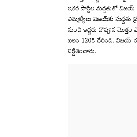
ఇతర పార్టీల మద్దతుతో విజయ్ ప్ర
ఎమ్మెల్యేలు విజయ్‌కు మద్దతు 
నుంచి ఇద్దరు చొప్పున మొత్తం 
బలం 120కి చేరింది. విజయ్ ఈ
నిర్ధేశించారు.