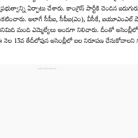
భుత్వాన్ని ఏర్పాటు చేశారు. కాంగ్రెస్ పార్టీకి చెందిన ఐదుగుర
ప్రకటించారు. అలాగే సీపీఐ, సీపీఐ(ఎం), వీసీకే, ఐయూఎంఎల్ పా
ఎనిమిది మంది ఎమ్మెల్యేలు అండగా నిలిచారు. దీంతో అసెంబ్లీల
 నెల 13వ తేదీలోపున అసెంబ్లీలో బల నిరూపణ చేసుకోవాలని గ