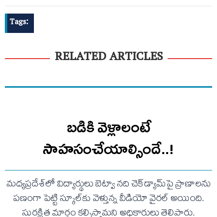
Tags:
RELATED ARTICLES
బడికి వెళ్లాలంటే
సాహసంచేయాల్సిందే..!
మధ్యప్రదేశ్‌లో విద్యార్థులు బెట్వా నది చెక్‌డ్యామ్‌పై ప్రాణాలను
పణంగా పెట్టి స్కూల్‌కు వెళ్తున్న వీడియో వైరల్ అయింది.
సురక్షిత మార్గం కల్పిస్తామని అధికారులు తెలిపారు.