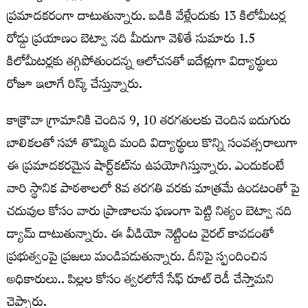
ప్రమాదకరంగా దాటుతున్నారు. బడికి వేళ్లేందుకు 13 కిలోమీటర్ల
రోడ్డు ప్రయాణం బెట్వా నది మీదుగా వెళితే సుమారు 1.5
కిలోమీటర్లకు తగ్గిపోతుందన్న ఆలోచనతో ఐదేళ్లుగా విద్యార్థులు
రోజూ ఇలాగే రిస్క్ చేస్తున్నారు.
కాక్రౌవా గ్రామానికి చెందిన 9, 10 తరగతులకు చెందిన ఐదుగురు
బాలికలతో సహా తొమ్మిది మంది విద్యార్థులు కొన్ని సంవత్సరాలుగా
ఈ ప్రమాదకరమైన షార్ట్‌కట్‌ను ఉపయోగిస్తున్నారు. ఎందుకంటే
వారి స్థానిక పాఠశాలలో 8వ తరగతి వరకు మాత్రమే ఉండటంతో పై
చదువుల కోసం వారు ప్రాణాలను ఫణంగా పెట్టి నిత్యం బెట్వా నది
డ్యామ్ దాటుతున్నారు. ఈ వీడియో నెట్టింట వైరల్ కావడంతో
ప్రభుత్వంపై ప్రజలు మండిపడుతున్నారు. దీనిపై స్పందించిన
అధికారులు.. పిల్లల కోసం త్వరలోనే సేఫ్ రూట్ రెడీ చేస్తామని
చెప్పారు.