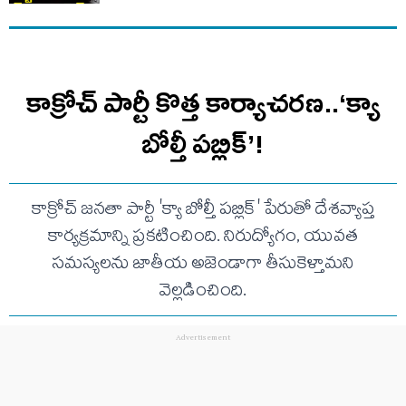
కాక్రోచ్ పార్టీ కొత్త కార్యాచరణ..‘క్యా
బోల్తీ పబ్లిక్’!
కాక్రోచ్ జనతా పార్టీ 'క్యా బోల్తీ పబ్లిక్' పేరుతో దేశవ్యాప్త
కార్యక్రమాన్ని ప్రకటించింది. నిరుద్యోగం, యువత
సమస్యలను జాతీయ అజెండాగా తీసుకెళ్తామని
వెల్లడించింది.