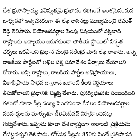
దేశ ప్రజాస్వామ్య భవిష్యత్తుపై ప్రభావం కలిగించే అంశమైనందున
బాధ్యతతో అత్యవసరంగా ఈ లేఖ రాసినట్లు ముఖ్యమంత్రి రేవంత్
రెడ్డి తెలిపారు. నియోజకవర్గాల పెంపు విషయంలో దక్షిణాది
రాష్ట్రాలకు అన్యాయం జరుగకుండా జాతీయ స్థాయిలో విస్తృత
చర్చలు జరపాలని ప్రధాన మంత్రి నరేంద్ర మోదీ లేఖ రాశారు. అన్ని
రాజకీయ పార్టీలతో అఖిల పక్ష సమావేశం ఏర్పాటు చేయాలని
కోరారు. అన్ని రాష్ట్రాలు, రాజకీయ పార్టీల అభిప్రాయాలు,
ఏకాభిప్రాయ సాధన ద్వారానే ఇలాంటి కీలక నిర్ణయాలు
తీసుకోవాలని ప్రధానికి విజ్ఞప్తి చేశారు. పునర్విభజనకు సంబంధించి
గతంలో కూడా సీట్ల సంఖ్య పెంచకుండా కేవలం నియోజకవర్గాల
సరిహద్దులను మార్చుతూ డీలిమిటేషన్ నిర్వహించినట్లు
గుర్తుచేశారు. ఇప్పుడు కూడా దేశవ్యాప్తంగా అలాంటి ప్రక్రియను
చేపట్టవచ్చని తెలిపారు. లోక్‌సభ సీట్లను 850కు పెంచే ప్రతిపాదన