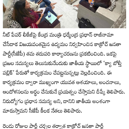
నీట్ పేపర్ లీకేజీపై కేంద్ర మంత్రి ధర్మేంద్ర ప్రధాన్ రాజీనామా
చేసేదాక విజయవంతమైన ఉద్యమం నిర్వహించిన కాక్రోచ్‌ జనతా
పార్టీ(సీజేపీ) తమ తదుపరి కార్యాచరణను ప్రకటించింది. ఇకపై
ప్రజల సమస్యలు తెలుసుకునేందుకు జాతీయ స్థాయిలో ‘క్యా బోల్తీ
పబ్లిక్‌’ పేరుతో కార్యక్రమం చేపట్టనున్నట్లు వెల్లడించింది. ఈ
కార్యక్రమం ద్వారా ముఖ్యంగా యువత ఆశయాలు, అంచనాలు,
ఆందోళనలను అర్థం చేసుకునే ప్రయత్నం చేస్తామని దీప్కే తెలిపారు.
నిరుద్యోగం ప్రధాన సమస్య అని, దానిని జాతీయ అంశంగా
మారుస్తామని సీజేపీ కీలక నేతలు తెలిపారు.
రెండు రోజుల పార్టీ చర్చల తర్వాత కాక్రోచ్ జనతా పార్టీ