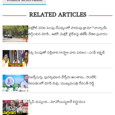
Women Reservation
RELATED ARTICLES
పెట్రోల్‌ ధరల పెంపు నేపథ్యంలో పొదుపు డ్రామా? కాన్వాయ్
తగ్గించిన మోదీ.. ఆటో, మెట్రో, బైక్‌లపై బీజేపీ నేతల ప్రచారం
సీట్ల పెంపుతో దక్షిణాది రాష్టాల వాట పదిలం : ఎంపీ లక్ష్మణ్
రిజర్వేషన్లు, పునర్విభజన వేర్వేరు అంశాలు.. రెంటినీ
కలపడంలో మోదీ కుట్ర : ముఖ్యమంత్రి రేవంత్ రెడ్డి
స్పేస్ మస్తుంది...మావోయిస్టులదే నిర్ణయం!