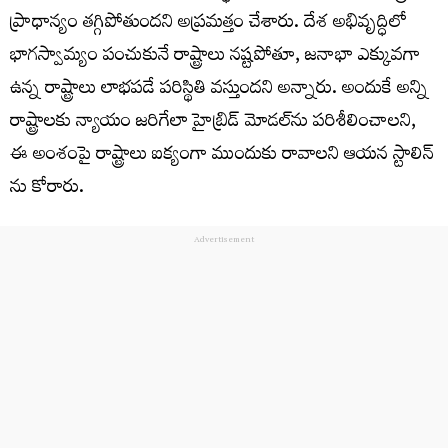
ప్రాధాన్యం తగ్గిపోతుందని అప్రమత్తం చేశారు. దేశ అభివృద్ధిలో
భాగస్వామ్యం పంచుకునే రాష్ట్రాలు నష్టపోతూ, జనాభా ఎక్కువగా
ఉన్న రాష్ట్రాలు లాభపడే పరిస్థితి వస్తుందని అన్నారు. అందుకే అన్ని
రాష్ట్రాలకు న్యాయం జరిగేలా హైబ్రిడ్ మోడల్‌ను పరిశీలించాలని,
ఈ అంశంపై రాష్ట్రాలు ఐక్యంగా ముందుకు రావాలని ఆయన స్టాలిన్
ను కోరారు.