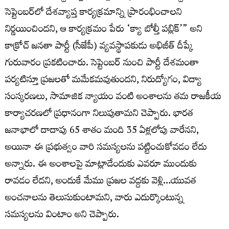
సెప్టెంబర్‌లో దేశవ్యాప్త కార్యక్రమాన్ని ప్రారంభించాలని
నిర్ణయించిందని, ఆ కార్యక్రమం పేరు ‘క్యా బోల్తీ పబ్లిక్’” అని
కాక్రోచ్ జనతా పార్టీ (సీజేపీ) వ్యవస్థాపకుడు అభిజీత్ దీప్కే
గురువారం ప్రకటించారు. సెప్టెంబర్ నుంచి పార్టీ దేశమంతా
పర్యటిస్తూ ప్రజలతో మమేకమవుతుందని, నిరుద్యోగం, విద్యా
సంస్కరణలు, సామాజిక న్యాయం వంటి అంశాలను తమ రాజకీయ
కార్యాచరణలో ప్రధానంగా నిలుపుతామని చెప్పారు. భారత
జనాభాలో దాదాపు 65 శాతం మంది 35 ఏళ్లలోపు వారేనని,
అయినా ఈ ప్రభుత్వం వారి సమస్యలను పట్టించుకోవడం లేదు
అన్నారు. ఈ అంశాలపై మాట్లాడేందుకు ఎవరూ ముందుకు
రావడం లేదని, అందుకే మేము ప్రజల వద్దకు వెళ్లి…యువత
అంచనాలను తెలుసుకుంటామని, వారు ఎదుర్కొంటున్న
సమస్యలను వింటాం అని చెప్పారు.