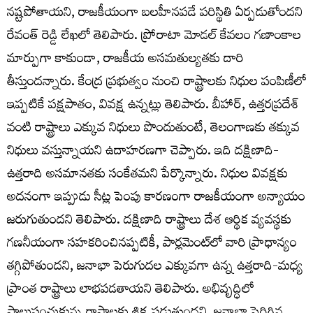
నష్టపోతాయని, రాజకీయంగా బలహీనపడే పరిస్థితి ఏర్పడుతోందని
రేవంత్ రెడ్డి లేఖలో తెలిపారు. ప్రోరాటా మోడల్ కేవలం గణాంకాల
మార్పుగా కాకుండా, రాజకీయ అసమతుల్యతకు దారి
తీస్తుందన్నారు. కేంద్ర ప్రభుత్వం నుంచి రాష్ట్రాలకు నిధుల పంపిణీలో
ఇప్పటికే పక్షపాతం, వివక్ష ఉన్నట్లు తెలిపారు. బీహార్, ఉత్తరప్రదేశ్
వంటి రాష్ట్రాలు ఎక్కువ నిధులు పొందుతుంటే, తెలంగాణకు తక్కువ
నిధులు వస్తున్నాయని ఉదాహరణగా చెప్పారు. ఇది దక్షిణాది-
ఉత్తరాది అసమానతకు సంకేతమని పేర్కొన్నారు. నిధుల వివక్షకు
అదనంగా ఇప్పుడు సీట్ల పెంపు కారణంగా రాజకీయంగా అన్యాయం
జరుగుతుందని తెలిపారు. దక్షిణాది రాష్ట్రాలు దేశ ఆర్థిక వ్యవస్థకు
గణనీయంగా సహకరించినప్పటికీ, పార్లమెంట్‌లో వారి ప్రాధాన్యం
తగ్గిపోతుందని, జనాభా పెరుగుదల ఎక్కువగా ఉన్న ఉత్తరాది-మధ్య
ప్రాంత రాష్ట్రాలు లాభపడతాయని తెలిపారు. అభివృద్ధిలో