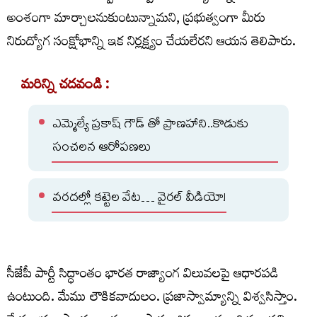
అంశంగా మార్చాలనుకుంటున్నామని, ప్రభుత్వంగా మీరు
నిరుద్యోగ సంక్షోభాన్ని ఇక నిర్లక్ష్యం చేయలేరని ఆయన తెలిపారు.
మరిన్ని చదవండి :
ఎమ్మెల్యే ప్రకాష్ గౌడ్ తో ప్రాణహాని..కొడుకు
సంచలన ఆరోపణలు
వరదల్లో కట్టెల వేట… వైరల్ వీడియో!
సీజేపీ పార్టీ సిద్ధాంతం భారత రాజ్యాంగ విలువలపై ఆధారపడి
ఉంటుంది. మేము లౌకికవాదులం. ప్రజాస్వామ్యాన్ని విశ్వసిస్తాం.