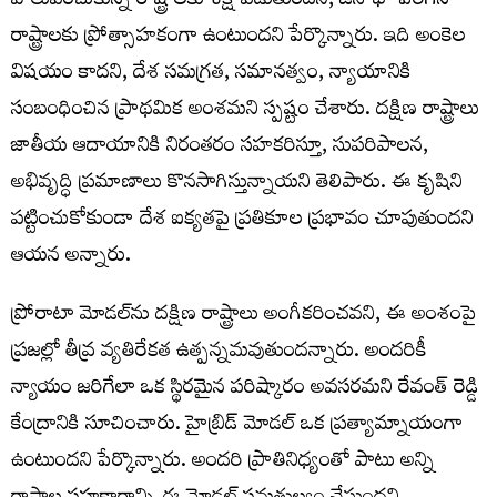
పాలుపంచుకున్న రాష్ట్రాలకు శిక్ష పడుతుందని, జనాభా పెరిగిన
రాష్ట్రాలకు ప్రోత్సాహకంగా ఉంటుందని పేర్కొన్నారు. ఇది అంకెల
విషయం కాదని, దేశ సమగ్రత, సమానత్వం, న్యాయానికి
సంబంధించిన ప్రాథమిక అంశమని స్పష్టం చేశారు. దక్షిణ రాష్ట్రాలు
జాతీయ ఆదాయానికి నిరంతరం సహకరిస్తూ, సుపరిపాలన,
అభివృద్ధి ప్రమాణాలు కొనసాగిస్తున్నాయని తెలిపారు. ఈ కృషిని
పట్టించుకోకుండా దేశ ఐక్యతపై ప్రతికూల ప్రభావం చూపుతుందని
ఆయన అన్నారు.
ప్రోరాటా మోడల్‌ను దక్షిణ రాష్ట్రాలు అంగీకరించవని, ఈ అంశంపై
ప్రజల్లో తీవ్ర వ్యతిరేకత ఉత్పన్నమవుతుందన్నారు. అందరికీ
న్యాయం జరిగేలా ఒక స్థిరమైన పరిష్కారం అవసరమని రేవంత్ రెడ్డి
కేంద్రానికి సూచించారు. హైబ్రిడ్ మోడల్‌ ఒక ప్రత్యామ్నాయంగా
ఉంటుందని పేర్కొన్నారు. అందరి ప్రాతినిధ్యంతో పాటు అన్ని