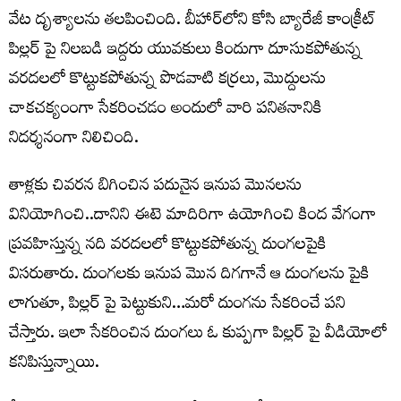
వేట దృశ్యాలను తలపించింది. బీహార్‌లోని కోసి బ్యారేజీ కాంక్రీట్
పిల్లర్ పై నిలబడి ఇద్దరు యువకులు కిందుగా దూసుకపోతున్న
వరదలలో కొట్టుకపోతున్న పొడవాటి కర్రలు, మొద్దులను
చాకచక్యంంగా సేకరించడం అందులో వారి పనితనానికి
నిదర్శనంగా నిలిచింది.
తాళ్లకు చివరన బిగించిన పదునైన ఇనుప మొనలను
వినియోగించి..దానిని ఈటె మాదిరిగా ఉయోగించి కింద వేగంగా
ప్రవహిస్తున్న నది వరదలలో కొట్టుకపోతున్న దుంగలపైకి
విసరుతారు. దుంగలకు ఇనుప మొన దిగగానే ఆ దుంగలను పైకి
లాగుతూ, పిల్లర్ పై పెట్టుకుని…మరో దుంగను సేకరించే పని
చేస్తారు. ఇలా సేకరించిన దుంగలు ఓ కుప్పగా పిల్లర్ పై వీడియోలో
కనిపిస్తున్నాయి.