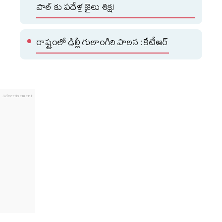
పాల్ కు పదేళ్ల జైలు శిక్ష!
రాష్ట్రంలో ఢిల్లీ గులాంగిరి పాలన : కేటీఆర్