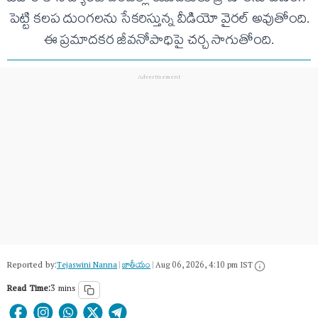
పెట్టి కలప దుంగలను సేకరిస్తున్న వీడియో వైరల్ అవుతోంది.
ఈ ప్రమాదకర జీవనోపాధిపై చర్చ సాగుతోంది.
Reported by:
Tejaswini Nanna
|
జాతీయం
|
Aug 06, 2026, 4:10 pm IST
Read Time:
3 mins