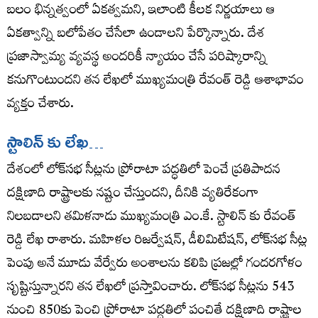
బలం భిన్నత్వంలో ఏకత్వమని, ఇలాంటి కీలక నిర్ణయాలు ఆ
ఏకత్వాన్ని బలోపేతం చేసేలా ఉండాలని పేర్కొన్నారు. దేశ
ప్రజాస్వామ్య వ్యవస్థ అందరికీ న్యాయం చేసే పరిష్కారాన్ని
కనుగొంటుందని తన లేఖలో ముఖ్యమంత్రి రేవంత్ రెడ్డి ఆశాభావం
వ్యక్తం చేశారు.
స్టాలిన్ కు లేఖ…
దేశంలో లోక్‌సభ సీట్లను ప్రోరాటా పద్ధతిలో పెంచే ప్రతిపాదన
దక్షిణాది రాష్ట్రాలకు నష్టం చేస్తుందని, దీనికి వ్యతిరేకంగా
నిలబడాలని తమిళనాడు ముఖ్యమంత్రి ఎం.కే. స్టాలిన్ కు రేవంత్
రెడ్డి లేఖ రాశారు. మహిళల రిజర్వేషన్, డీలిమిటేషన్, లోక్‌సభ సీట్ల
పెంపు అనే మూడు వేర్వేరు అంశాలను కలిపి ప్రజల్లో గందరగోళం
సృష్టిస్తున్నారని తన లేఖలో ప్రస్తావించారు. లోక్‌సభ సీట్లను 543
నుంచి 850కు పెంచి ప్రోరాటా పద్ధతిలో పంచితే దక్షిణాది రాష్ట్రాల