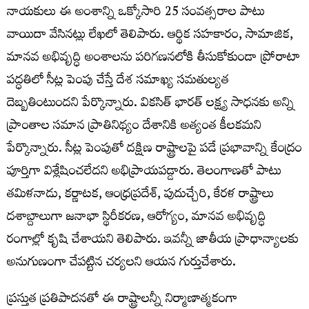
నాయకులు ఈ అంశాన్ని ఒక్కోసారి 25 సంవత్సరాల పాటు
వాయిదా వేసినట్లు లేఖలో తెలిపారు. ఆర్థిక సహకారం, సామాజిక,
మానవ అభివృద్ధి అంశాలను పరిగణనలోకి తీసుకోకుండా ప్రోరాటా
పద్ధతిలో సీట్ల పెంపు చేస్తే దేశ సమాఖ్య సమతుల్యత
దెబ్బతింటుందని పేర్కొన్నారు. వికసిత్ భారత్ లక్ష్య సాధనకు అన్ని
ప్రాంతాల సమాన ప్రాతినిథ్యం దేశానికి అత్యంత కీలకమని
పేర్కొన్నారు. సీట్ల పెంపుతో దక్షిణ రాష్ట్రాలపై పడే ప్రభావాన్ని కేంద్రం
పూర్తిగా విశ్లేషించలేదని అభిప్రాయపడ్డారు. తెలంగాణతో పాటు
తమిళనాడు, కర్ణాటక, ఆంధ్రప్రదేశ్, పుదుచ్చేరి, కేరళ రాష్ట్రాలు
దశాబ్దాలుగా జనాభా స్థిరీకరణ, ఆరోగ్యం, మానవ అభివృద్ధి
రంగాల్లో కృషి చేశాయని తెలిపారు. ఇవన్నీ జాతీయ ప్రాధాన్యాలకు
అనుగుణంగా చేపట్టిన చర్యలని ఆయన గుర్తుచేశారు.
ప్రస్తుత ప్రతిపాదనతో ఈ రాష్ట్రాలన్నీ నిర్మాణాత్మకంగా