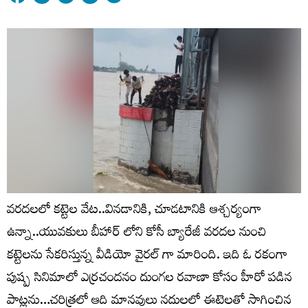
వరదలలో కట్టెల వేట..వినడానికి, చూడటానికి ఆశ్చర్యంగా
ఉన్నా..యువకులు బీహార్ లోని కోసీ బ్యారేజీ వరదల నుంచి
కట్టెలను సేకరిస్తున్న వీడియో వైరల్ గా మారింది. ఇది ఓ రకంగా
పుష్ప సినిమాలో ఎర్రచందనం దుంగల రవాణా కోసం హీరో పడిన
పాట్లను…చరిత్రలో ఆది మానవులు నదులలో ఈటెలతో సాగించిన