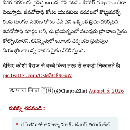
బీకర వరదలకు ప్రసిద్ది అయిన కోసి నదిని.. బీహార్ దుఃఖదాయినిగా
పిలుస్తారు. జీవనోపాధి కోసం యువకులు వరదలలో కొట్టుకవచ్చే
కలప దుంగల సేకరణ కోసం చేసే పని అత్యంత ప్రమాదకరమైన
జీవనోపాధి మార్గం అని, ఈ ప్రయత్నంలో పలువురు ప్రాణాలు సైతం
కోల్పోయారని, భవిష్యత్తులో ఇలాంటి చర్యలను ప్రభుత్వం
నియంత్రించాలన్న వాదన సైతం వినిపిస్తుంది.
देखिए कोशी बैराज से बच्चे किस तरह से लकड़ी निकालते है।
pic.twitter.com/OsM3O8SGxW
— छपरा जिला 🇮🇳 (@ChapraZila)
August 5, 2026
మరిన్ని చదవండి :
రేప్ కేసులో తెహల్కా మాజీ ఎడిటర్ తరుణ్ తేజ్