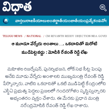
వార్త‌లు
రాజకీయాలు
అంత‌ర్జాతీయం
జాతీయం
ప్రత్యేకం
వినోద
TELUGU NEWS
NATIONAL
CM REVANTH REDDY OBJECTION NDA GOVER
/
/
ఆ మూడూ వేర్వేరు అంశాలు…. ఒకదానితో మరోటి
ముడిపెట్టవద్దు : మోదీకి రేవంత్‌ రెడ్డి లేఖ
మహిళల రిజర్వేషన్, పునర్విభజన, లోక్‌సభ సీట్ల పెంపు
అనేవి మూడు వేర్వేరు అంశాలని ముఖ్యమంత్రి రేవంత్‌ రెడ్డి
పేర్కొన్నారు. వాటిని ఒకదానితో ఒకటి ముడిపెట్టి కేంద్రంలోని
ఎన్డీఏ ప్రభుత్వ పెద్దలు ప్రజలలో గందరగోళం సృష్టిస్తున్నారని
అభ్యంతరం వ్యక్తం చేశారు. ఈ మేరకు ప్రధాన మంత్రి
నరేంద్రమోదీకి రేవంత్‌ రెడ్డి లేఖ రాశారు.