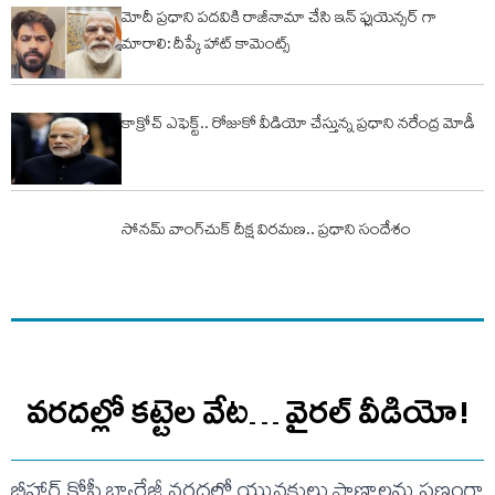
మోదీ ప్రధాని పదవికి రాజీనామా చేసి ఇన్ ఫ్లుయెన్సర్ గా
మారాలి: దీప్కే హాట్ కామెంట్స్
కాక్రోచ్ ఎఫెక్ట్.. రోజుకో వీడియో చేస్తున్న ప్ర‌ధాని న‌రేంద్ర మోడీ
సోనమ్‌ వాంగ్‌చుక్‌ దీక్ష విరమణ.. ప్రధాని సందేశం
వరదల్లో కట్టెల వేట… వైరల్ వీడియో!
బీహార్ కోసీ బ్యారేజీ వరదల్లో యువకులు ప్రాణాలను పణంగా