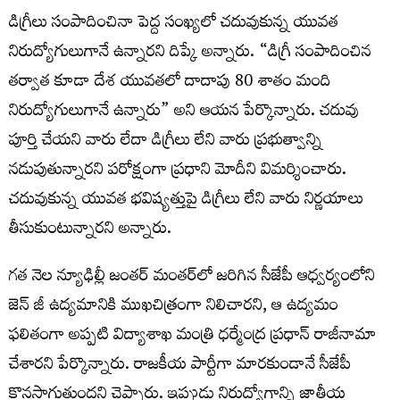
డిగ్రీలు సంపాదించినా పెద్ద సంఖ్యలో చదువుకున్న యువత
నిరుద్యోగులుగానే ఉన్నారని దిప్కే అన్నారు. “డిగ్రీ సంపాదించిన
తర్వాత కూడా దేశ యువతలో దాదాపు 80 శాతం మంది
నిరుద్యోగులుగానే ఉన్నారు” అని ఆయన పేర్కొన్నారు. చదువు
పూర్తి చేయని వారు లేదా డిగ్రీలు లేని వారు ప్రభుత్వాన్ని
నడుపుతున్నారని పరోక్షంగా ప్రధాని మోదీని విమర్శించారు.
చదువుకున్న యువత భవిష్యత్తుపై డిగ్రీలు లేని వారు నిర్ణయాలు
తీసుకుంటున్నారని అన్నారు.
గత నెల న్యూఢిల్లీ జంతర్ మంతర్‌లో జరిగిన సీజేపీ ఆధ్వర్యంలోని
జెన్ జీ ఉద్యమానికి ముఖచిత్రంగా నిలిచారని, ఆ ఉద్యమం
ఫలితంగా అప్పటి విద్యాశాఖ మంత్రి ధర్మేంద్ర ప్రధాన్ రాజీనామా
చేశారని పేర్కొన్నారు. రాజకీయ పార్టీగా మారకుండానే సీజేపీ
కొనసాగుతుందని చెప్పారు. ఇప్పుడు నిరుద్యోగాన్ని జాతీయ