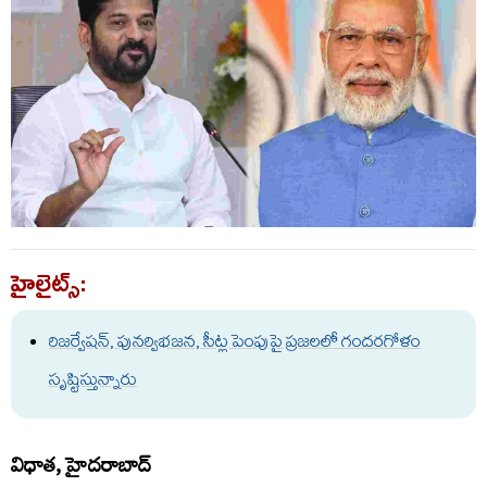
హైలైట్స్:
రిజర్వేషన్, పునర్విభజన, సీట్ల పెంపుపై ప్రజలలో గందరగోళం
సృష్టిస్తున్నారు
విధాత, హైదరాబాద్