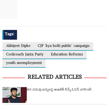
Tags:
Abhijeet Dipke
CJP 'kya bolti public' campaign
Cockroach Janta Party
Education Reforms
youth unemployment
RELATED ARTICLES
తన చదువు ఖర్చులపై అభిజీత్ దీప్కే ఓపెన్ ఛాలెంజ్!