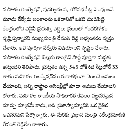
మహిళల రిజర్వేషన్, పునర్విభజన, లోక్‌సభ సీట్ల పెంపు అనే
మూడు వేర్వేరు అంశాలను ఒకదానితో ఒకటి ముడిపెట్టి
కేంద్రంలోని ఎన్డీఏ ప్రభుత్వ పెద్దలు ప్రజలలో గందరగోళం
సృష్టిస్తున్నారని ముఖ్యమంత్రి రేవంత్‌ రెడ్డి అభ్యంతరం వ్యక్తం
చేశారు. అవి పూర్తిగా వేర్వేరు విషయాలని స్పష్టం చేశారు.
మహిళల రిజర్వేషన్ బిల్లుకు కాంగ్రెస్ పార్టీ పూర్తిగా మద్దతు
ఇస్తుందని తెలిపారు. ప్రస్తుతం ఉన్న 543 లోక్‌సభ సీట్లలోనే 33
శాతం మహిళల రిజర్వేషన్‌ను యథాతథంగా వెంటనే అమలు
చేయాలని, అన్ని రాష్ట్రాల అసెంబ్లీల్లో కూడా అమలు చేయాలని
కోరారు. మహిళల రాజకీయ సాధికారత కేవలం చట్టపరమైన
మార్పు మాత్రమే కాదు, అది ప్రజాస్వామ్యానికి ఒక నైతిక
అవసరమని పేర్కొన్నారు. ఈ మేరకు ప్రధాన మంత్రి నరేంద్రమోదీకి
రేవంత్‌ రెడ్డిలేఖ రాశారు.