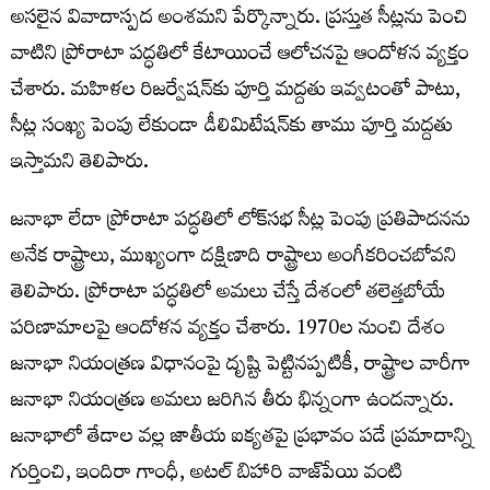
అసలైన వివాదాస్పద అంశమని పేర్కొన్నారు. ప్రస్తుత సీట్లను పెంచి
వాటిని ప్రోరాటా పద్ధతిలో కేటాయించే ఆలోచనపై ఆందోళన వ్యక్తం
చేశారు. మహిళల రిజర్వేషన్‌కు పూర్తి మద్దతు ఇవ్వటంతో పాటు,
సీట్ల సంఖ్య పెంపు లేకుండా డీలిమిటేషన్‌కు తాము పూర్తి మద్దతు
ఇస్తామని తెలిపారు.
జనాభా లేదా ప్రోరాటా పద్ధతిలో లోక్‌సభ సీట్ల పెంపు ప్రతిపాదనను
అనేక రాష్ట్రాలు, ముఖ్యంగా దక్షిణాది రాష్ట్రాలు అంగీకరించబోవని
తెలిపారు. ప్రోరాటా పద్ధతిలో అమలు చేస్తే దేశంలో తలెత్తబోయే
పరిణామాలపై ఆందోళన వ్యక్తం చేశారు. 1970ల నుంచి దేశం
జనాభా నియంత్రణ విధానంపై దృష్టి పెట్టినప్పటికీ, రాష్ట్రాల వారీగా
జనాభా నియంత్రణ అమలు జరిగిన తీరు భిన్నంగా ఉందన్నారు.
జనాభాలో తేడాల వల్ల జాతీయ ఐక్యతపై ప్రభావం పడే ప్రమాదాన్ని
గుర్తించి, ఇందిరా గాంధీ, అటల్ బిహారి వాజ్‌పేయి వంటి