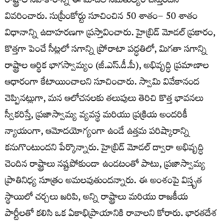
రాష్ట్రాల సహకారాన్ని ఈ మోడల్ సమతుల్యం చేస్తుందని
వివరించారు. సుప్రీంకోర్టు సూచించిన 50 శాతం– 50 శాతం
విధానాన్ని ఉదాహరణగా ప్రస్తావించారు. హైబ్రిడ్ మోడల్ ప్రకారం,
కొత్తగా పెంచే సీట్లలో సగాన్ని ప్రోరాటా పద్ధతిలో, మిగతా సగాన్ని
రాష్ట్రాల ఆర్థిక భాగస్వామ్యం (జీ.ఎస్.డీ.పీ), అభివృద్ధి ప్రమాణాల
ఆధారంగా కేటాయించాలని సూచించారు. స్వామి వివేకానంద
చెప్పినట్లుగా, మన ఆలోచనలకు తలుపులు తెరిచి కొత్త భావనలు
స్వీకరిస్తే, ప్రజాస్వామ్య వ్యవస్థ మరియు ప్రక్రియ అందరికీ
న్యాయంగా, ఆమోదయోగ్యంగా ఉండే ఉత్తమ పరిష్కారాన్ని
కనుగొంటుందని పేర్కొన్నారు. హైబ్రిడ్ మోడల్ ద్వారా అభివృద్ధి
చెందిన రాష్ట్రాలు నష్టపోకుండా ఉండటంతో పాటు, ప్రజాస్వామ్య
ప్రాతినిధ్య సూత్రం అమలవుతుందన్నారు. ఈ అంశంపై విస్తృత
స్థాయిలో చర్చలు జరిపి, అన్ని రాష్ట్రాలు మరియు రాజకీయ
పార్టీలతో కలిసి ఒక ఏకాభిప్రాయానికి రావాలని కోరారు. భారతదేశ