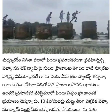
మధ్యప్రదేశ్‌ విదిశా జిల్లాలో పిల్లలు ప్రమాదకరంగా ప్రవహిస్తున్న
బెట్వా నది చెక్ డ్యామ్ పై నుంచి ప్రాణాలకు తెగించి దాటి స్కూల్‌కు
వెళ్తున్న వీడియో వైరల్ గా మారింది. ఏమాత్రం బ్యాలెన్స్ తప్పినా,
కాలు జారినా నేరుగా నదిలో పడి ప్రాణాలు పోవడం ఖాయం.
అంతటి ప్రమాదకర పరిస్థితులలో పిల్లలు నిత్యం ప్రాణాంతక
ప్రయాణం చేస్తున్నారు. 10 కిలోమీటర్లు చుట్టు తిరిగి వెళ్లలేక బెట్వా
నది డ్యామ్ పిల్లర్ల మీద ఒక్కో అడుగు వేసుకుంటూ దూకుతూ