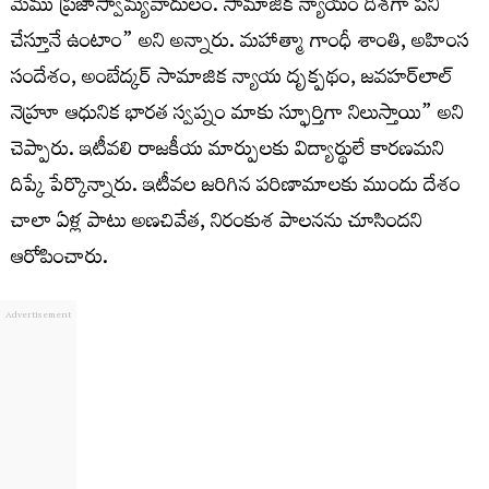
మేము ప్రజాస్వామ్యవాదులం. సామాజిక న్యాయం దిశగా పని
చేస్తూనే ఉంటాం” అని అన్నారు. మహాత్మా గాంధీ శాంతి, అహింస
సందేశం, అంబేద్కర్ సామాజిక న్యాయ దృక్పథం, జవహర్‌లాల్
నెహ్రూ ఆధునిక భారత స్వప్నం మాకు స్ఫూర్తిగా నిలుస్తాయి” అని
చెప్పారు. ఇటీవలి రాజకీయ మార్పులకు విద్యార్థులే కారణమని
దిప్కే పేర్కొన్నారు. ఇటీవల జరిగిన పరిణామాలకు ముందు దేశం
చాలా ఏళ్ల పాటు అణచివేత, నిరంకుశ పాలనను చూసిందని
ఆరోపించారు.