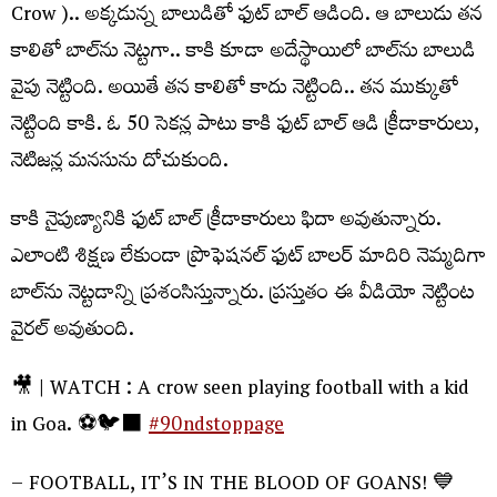
Crow ).. అక్క‌డున్న బాలుడితో ఫుట్ బాల్ ఆడింది. ఆ బాలుడు త‌న
కాలితో బాల్‌ను నెట్ట‌గా.. కాకి కూడా అదేస్థాయిలో బాల్‌ను బాలుడి
వైపు నెట్టింది. అయితే త‌న కాలితో కాదు నెట్టింది.. త‌న ముక్కుతో
నెట్టింది కాకి. ఓ 50 సెక‌న్ల పాటు కాకి ఫుట్ బాల్ ఆడి క్రీడాకారులు,
నెటిజ‌న్ల మ‌న‌సును దోచుకుంది.
కాకి నైపుణ్యానికి ఫుట్ బాల్ క్రీడాకారులు ఫిదా అవుతున్నారు.
ఎలాంటి శిక్ష‌ణ లేకుండా ప్రొఫెష‌న‌ల్ ఫుట్ బాల‌ర్ మాదిరి నెమ్మ‌దిగా
బాల్‌ను నెట్ట‌డాన్ని ప్ర‌శంసిస్తున్నారు. ప్ర‌స్తుతం ఈ వీడియో నెట్టింట
వైర‌ల్ అవుతుంది.
🎥 | WATCH : A crow seen playing football with a kid
in Goa. ⚽️🐦‍⬛
#90ndstoppage
– FOOTBALL, IT’S IN THE BLOOD OF GOANS! 💙