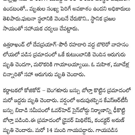
ఉండటంతో.. మృతుల సంఖ్య పెరిగే అవకాశం ఉందని అధికారులు
తెలిపారు.ఘటనా స్థలానికి వెంటనే చేరుకొని.. స్థానిక ప్రజల
సాయంతో సహాయక చర్యలు చేపట్టారు.
ఉత్తరాఖండ్ లో దేవప్రయాగ్-పౌరీ రహదారి వద్ద బొలెరో వాహనం
లోయలో పడిన ప్రమాదంలో ఒకే కుటుంబానికి చెందిన ఆరుగురు
మృతి చెందగా, మరొకరికి గాయాలయ్యాయి. ఓ మహిళ, మూడేళ్ల
చిన్నారితో సహా ఆరుగురు మృతి చెందారు.
కర్ణాటకలో కోజికోడ్‌ – బెంగళూరు బస్సు బోల్తా కొట్టిన ప్రమాదంలో
మరో ఇద్దరు మృతి చెందారు. వర్షంలో అదుపుతప్పిన కేఎస్‌ఆర్‌టీసీ
బస్సు బిడాడి సమీపంలో ఓవర్‌హెడ్‌ సైన్‌బోర్డు నిర్మాణాన్ని ఢీకొట్టి
బోల్తా పడింది.ఈ ప్రమాదంలో డ్రైవర్‌ మిథిలేష్‌, కండక్టర్‌ అరుణ్‌
మృతి చెందారు. మరో 14 మంది గాయపడ్డారు. గాయపడిన