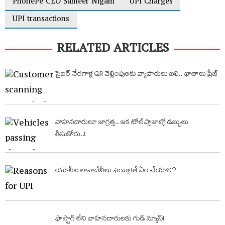
PhonePe CEO Sameer Nigam
UPI Charges
UPI transactions
RELATED ARTICLES
సైబర్‌ నేరగాళ్ల QR చెల్లింపులకు వ్యాపారులు బలి.. ఖాతాలు ఫ్రీజ్‌
వాహనదారులూ జాగ్రత్త.. ఇక టోల్​ప్లాజాల్లో డబ్బులు
తీసుకోరు..!
యూపీఐ లావాదేవీలు ఫెయిలైతే ఏం చేయాలి?
ఫాస్టాగ్‌ లేని వాహనదారులకు గుడ్ న్యూస్!