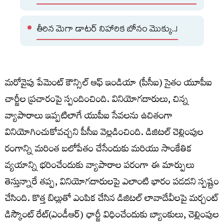
తీరిన మెగా డాటర్ నిహారిక బోనం మొక్కు..!
మరోవైపు పేమెంట్ కౌన్సిల్ ఆఫ్ ఇండియా (పీసీఐ) సైతం యూపీఐ
చార్జీల ప్రచారంపై స్పందించింది. వినియోగదారులు, చిన్న
వ్యాపారాలు ఇప్పటిలాగే యుపీఐ సేవలను ఉచితంగా
వినియోగించుకోవచ్చని పీసీఐ వెల్లడించింది. డిజిటల్ చెల్లింపుల
రంగాన్ని మరింత బలోపేతం చేసేందుకు మరియు సాంకేతిక
వ్యయాన్ని భరించేందుకు వ్యాపారాల పరంగా ఈ మార్పులు
తెస్తున్నారే తప్ప, వినియోగదారులపై ఎలాంటి భారం పడదని స్పష్టం
చేసింది. కొత్త బిల్లుతో ఎంపిక చేసిన డిజిటల్‌ లావాదేవీలపై మర్చంట్‌
డిస్కౌంట్‌ రేట్‌(ఎండీఆర్‌) ఛార్జీ విధించేందుకు బ్యాంకులు, చెల్లింపుల