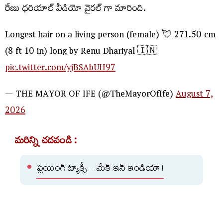
రేణు ధరియాల్ వీడియో వైరల్ గా మారింది.
Longest hair on a living person (female) 💘 271.50 cm
(8 ft 10 in) long by Renu Dhariyal 🇮🇳
pic.twitter.com/yjBSAbUH97
— THE MAYOR OF IFE (@TheMayorOfIfe)
August 7,
2026
మరిన్ని చదవండి :
ఫ్లయింగ్ ట్యాక్సీ…మేక్ ఇన్ ఇండియా !
సుందరం ఉప్పల్ చెరువు..బస్టాండ్ అధ్వాన్నం!!