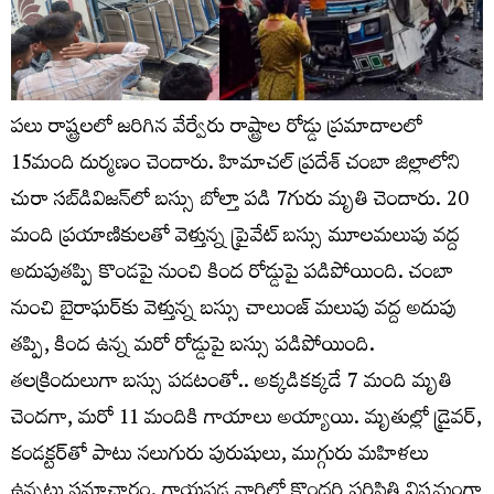
పలు రాష్ట్రలలో జరిగిన వేర్వేరు రాష్ట్రాల రోడ్డు ప్రమాదాలలో
15మంది దుర్మణం చెందారు. హిమాచ‌ల్ ప్రదేశ్‌ చంబా జిల్లాలోని
చురా స‌బ్‌డివిజ‌న్‌లో బస్సు బోల్తా పడి 7గురు మృతి చెందారు. 20
మంది ప్రయాణికులతో వెళ్తున్న ప్రైవేట్ బస్సు మూలమలుపు వద్ద
అదుపుతప్పి కొండపై నుంచి కింద రోడ్డుపై పడిపోయింది. చంబా
నుంచి బైరాఘ‌ర్‌కు వెళ్తున్న బస్సు చాలుంజ్ మ‌లుపు వ‌ద్ద అదుపు
తప్పి, కింద ఉన్న మరో రోడ్డుపై బస్సు పడిపోయింది.
తలక్రిందులుగా బస్సు పడటంతో.. అక్కడికక్కడే 7 మంది మృతి
చెందగా, మరో 11 మందికి గాయాలు అయ్యాయి. మృతుల్లో డ్రైవర్,
కండక్టర్‌తో పాటు నలుగురు పురుషులు, ముగ్గురు మహిళలు
ఉన్నట్లు సమాచారం. గాయపడ్డ వారిలో కొందరి పరిస్థితి విషమంగా