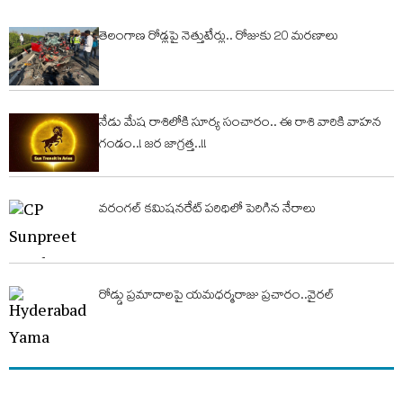
తెలంగాణ రోడ్లపై నెత్తుటేర్లు.. రోజుకు 20 మరణాలు
నేడు మేష రాశిలోకి సూర్య సంచారం.. ఈ రాశి వారికి వాహ‌న
గండం..! జ‌ర జాగ్ర‌త్త‌..!!
వరంగల్ కమిషనరేట్ పరిధిలో పెరిగిన నేరాలు
రోడ్డు ప్రమాదాలపై యమధర్మరాజు ప్రచారం..వైరల్