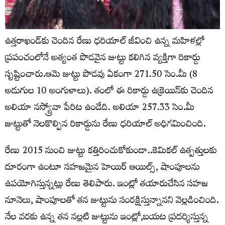
ఉత్తరాఖండ్‌కు చెందిన రేణు ధరియాల్ జీవించి ఉన్న మహిళల్లో
ప్రపంచంలోనే అత్యంత పొడవైన జుట్టు కలిగిన వ్యక్తిగా రికార్డు
సృష్టించారు.ఆమె జుట్టు పొడవు ఏకంగా 271.50 సెం.మీ (8
అడుగుల 10 అంగుళాలు). తంలో ఈ రికార్డు ఉక్రెయిన్‌కు చెందిన
అలియా నస్య్రోవా పేరిట ఉండేది. అలియా 257.33 సెం.మీ
జుట్టుతో నెలకొల్పిన రికార్డును రేణు ధరియాల్ అధిగమించింది.
రేణు 2015 నుంచి జుట్టు కత్తిరించుకోకుండా..కెమికల్ ఉత్పత్తులకు
దూరంగా ఉంటూ సహజమైన హెయిర్ ఆయిల్స్, షాంపూలను
ఉపయోగిస్తున్నట్లు రేణు తెలిపారు. ఇంట్లో తయారుచేసిన సహజ
నూనెలు, షాంపూలతో తన జుట్టును సంరక్షిస్తున్నానని వెల్లడించింది.
నేల వరకు ఉన్న తన నల్లటి జుట్టును ఇంట్లో,బయట ప్రదర్శిస్తున్న