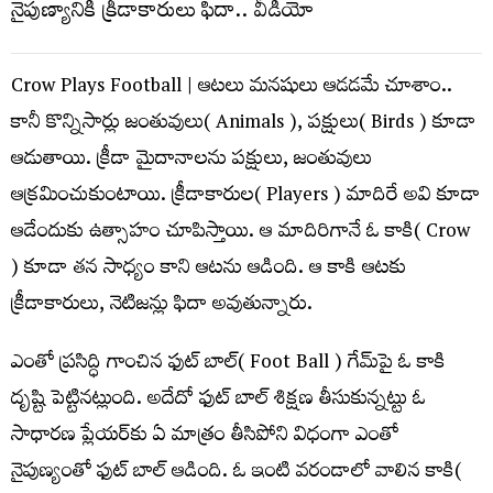
Crow Plays Football | ఆట‌లు మ‌న‌షులు ఆడ‌డ‌మే చూశాం..
కానీ కొన్నిసార్లు జంతువులు( Animals ), ప‌క్షులు( Birds ) కూడా
ఆడుతాయి. క్రీడా మైదానాల‌ను ప‌క్షులు, జంతువులు
ఆక్ర‌మించుకుంటాయి. క్రీడాకారుల( Players ) మాదిరే అవి కూడా
ఆడేందుకు ఉత్సాహం చూపిస్తాయి. ఆ మాదిరిగానే ఓ కాకి( Crow
) కూడా త‌న సాధ్యం కాని ఆట‌ను ఆడింది. ఆ కాకి ఆట‌కు
క్రీడాకారులు, నెటిజ‌న్లు ఫిదా అవుతున్నారు.
ఎంతో ప్ర‌సిద్ధి గాంచిన ఫుట్ బాల్( Foot Ball ) గేమ్‌పై ఓ కాకి
దృష్టి పెట్టినట్లుంది. అదేదో ఫుట్ బాల్ శిక్ష‌ణ తీసుకున్న‌ట్టు ఓ
సాధార‌ణ ప్లేయ‌ర్‌కు ఏ మాత్రం తీసిపోని విధంగా ఎంతో
నైపుణ్యంతో ఫుట్ బాల్ ఆడింది. ఓ ఇంటి వ‌రండాలో వాలిన కాకి(