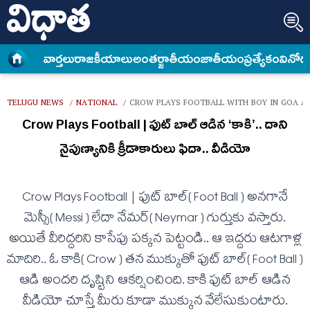
వార్త‌లు
రాజకీయాలు
అంత‌ర్జాతీయం
జాతీయం
ప్రత్యేకం
వినోద
TELUGU NEWS
NATIONAL
CROW PLAYS FOOTBALL WITH BOY IN GOA A
/
/
Crow Plays Football | ఫుట్ బాల్ ఆడిన ‘కాకి’.. దాని
నైపుణ్యానికి క్రీడాకారులు ఫిదా.. వీడియో
Crow Plays Football | ఫుట్ బాల్( Foot Ball ) అన‌గానే
మెస్సీ( Messi ) లేదా నేమ‌ర్( Neymar ) గుర్తుకు వ‌స్తారు.
అయితే వీరిద్ద‌రిని కాసేపు ప‌క్క‌న పెట్టండి.. ఆ ఇద్ద‌రు ఆట‌గాళ్ల
మాదిరి.. ఓ కాకి( Crow ) త‌న ముక్కుతో ఫుట్ బాల్( Foot Ball )
ఆడి అంద‌రి దృష్టిని ఆక‌ర్షించింది. కాకి ఫుట్ బాల్ ఆడిన
వీడియో చూస్తే మీరు కూడా ముక్కున వేలేసుకుంటారు.