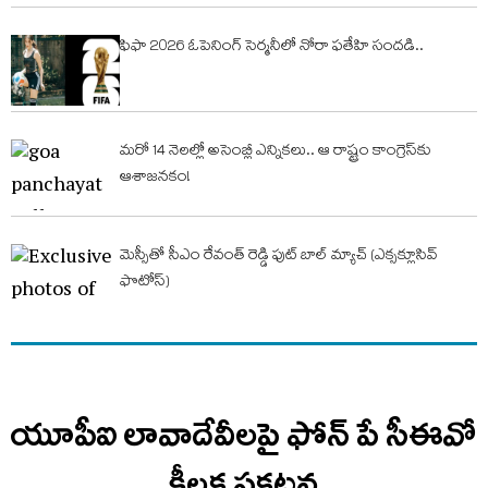
ఫిఫా 2026 ఓపెనింగ్ సెర్మ‌నీలో నోరా ఫతేహి సందడి..
మరో 14 నెలల్లో అసెంబ్లీ ఎన్నికలు.. ఆ రాష్ట్రం కాంగ్రెస్‌కు
ఆశాజనకం!
మెస్సీతో సీఎం రేవంత్ రెడ్డి ఫుట్ బాల్ మ్యాచ్ (ఎక్సక్లూసివ్
ఫొటోస్)
యూపీఐ లావాదేవీలపై ఫోన్ పే సీఈవో
కీలక ప్రకటన