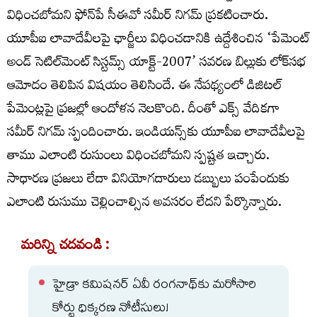
విధించబోమని ఫోన్‌పే సీఈవో సమీర్‌ నిగమ్‌ ప్రకటించారు.
యూపీఐ లావాదేవీలపై ఛార్జీలు విధించడానికి ఉద్దేశించిన ‘పేమెంట్
అండ్ సెటిల్‌మెంట్ సిస్టమ్స్ యాక్ట్-2007’ సవరణ బిల్లుకు లోక్‌సభ
ఆమోదం తెలిపిన విషయం తెలిసిందే. ఈ నేపథ్యంలో డిజిటల్‌
పేమెంట్లపై ప్రజల్లో ఆందోళన నెలకొంది. దీంతో ఎక్స్‌ వేదికగా
సమీర్‌ నిగమ్‌ స్పందించారు. ఇండియన్స్‌కు యూపీఐ లావాదేవీలపై
తాము ఎలాంటి రుసుంలు విధించబోమని స్పష్టత ఇచ్చారు.
సాధారణ ప్రజలు లేదా వినియోగదారులు డబ్బులు పంపేందుకు
ఎలాంటి రుసుము చెల్లించాల్సిన అవసరం లేదని పేర్కొన్నారు.
మరిన్ని చదవండి :
హైడ్రా కమిషనర్ ఏవీ రంగనాథ్‌కు మరోసారి
కోర్టు ధిక్కరణ నోటీసులు!