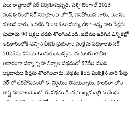
పలు రాష్ట్రాలలో సర్ నిర్వహిస్తున్నది. పశ్చి బెంగాల్ 2025
సంవత్సరంలో సర్ నిర్వహించి బోగస్, చనిపోయిన వారు, నివాసం
మారిన వారు, ఒకటికి మించి ఓటు హక్కు కలిగి ఉన్న వారి పేర్లను
సుమారు 90 లక్షల వరకు తొలగించింది. ఇటీవల జరిగిన ఎన్నికల్లో
అధికారంలోకి వచ్చిన బీజేపీ ప్రభుత్వం సంక్షేమ పథకాలకు సర్ –
2025 ను వినియోగించుకుంటున్నది. ఈ ఓటరు జాబితా
ఆధారంగా పక్కా గృహ నిర్మాణ పథకంలో 57వేల మంది
లబ్ధిదారుల పేర్లను తొలగించారు. పథకం కింద ఎంపికైన వారి పేర్లు
సర్ లో లేకపోవడంతో ఈ నిర్ణయం తీసుకున్నారు. కొలకతా లోని
రాష్ట్ర సచివాలయంలో ఈ పథకం కింద ముఖ్యమంత్రి సువేంధు
అధికారి 10 లక్షల 20వేల మంది లబ్ధిదారుల ఖాతాలకు నగదు
బదిలీ చేశారని ఘోష్ వెల్లడించారు. బంధుప్రీతి, అవినీతి కి పాల్పడి
2022 లో అప్పటి ప్రభుత్వ పెద్దలు రాష్ట్రంలో ప్రధాన మంత్రి అవాస