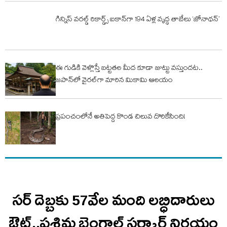
గిన్నిస్ వరల్డ్ రికార్డ్స్ ఐకాన్‌గా 194 ఏళ్ల వృద్ధ తాబేలు ‘జోనాథన్’
ఈ గుడికి వెళ్లొస్తే బట్టతల మీద కూడా జుట్టు వస్తుందట..
జపాన్‌లో వైరల్‌గా మారిన మికామి ఆలయం
ప్రపంచంలోనే అతిపెద్ద కొండ చిలువ దొరికేసింది!
సర్ దెబ్బకు 57వేల మంది లబ్ధిదారులు
ఔట్..పశ్చిమ బెంగాల్ సర్కార్ నిర్ణయం