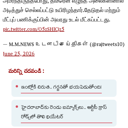
அமர்ந்திருந்தபோது, திடீரென எழுந்த அலைகளினால்
அடித்துச் செல்லப்பட்டு உயிரிழந்தார்.தேடுதல் மற்றும்
மீட்புப் பணிக்குப்பின் அவரது உடல் மீட்கப்பட்டது.
pic.twitter.com/O5zSHlCjz5
— M.M.NEWS உடனடி செய்திகள் (@rajtweets10)
June 25, 2026
మరిన్ని చదవండి :
ఇంట్లోకి చిరుత.. గర్జనతో భయపెడుతోంది!
హైదరాబాద్‌కు రెండు ఐమ్యాక్స్‌లు.. ఆర్టీసీ క్రాస్​
రోడ్స్​లో తొలి థియేటర్​