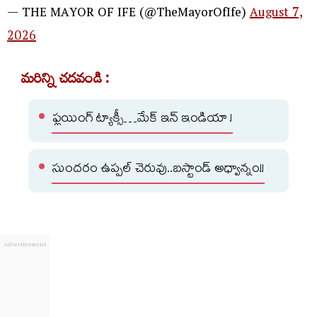
— THE MAYOR OF IFE (@TheMayorOfIfe)
August 7,
2026
మరిన్ని చదవండి :
ఫ్లయింగ్ ట్యాక్సీ…మేక్ ఇన్ ఇండియా !
సుందరం ఉప్పల్ చెరువు..బస్టాండ్ అధ్వాన్నం!!