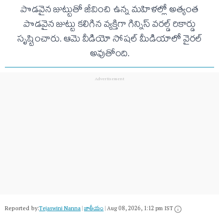
పొడవైన జుట్టుతో జీవించి ఉన్న మహిళల్లో అత్యంత
పొడవైన జుట్టు కలిగిన వ్యక్తిగా గిన్నిస్ వరల్డ్ రికార్డు
సృష్టించారు. ఆమె వీడియో సోషల్ మీడియాలో వైరల్
అవుతోంది.
Reported by:
Tejaswini Nanna
|
జాతీయం
|
Aug 08, 2026, 1:12 pm IST