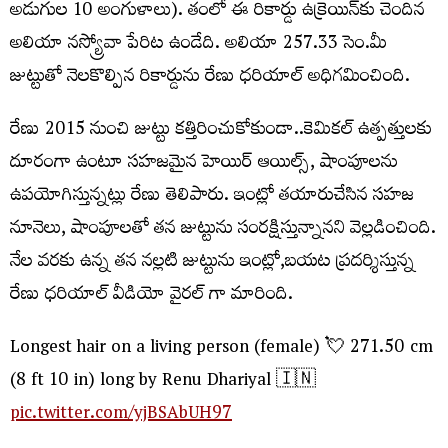
అడుగుల 10 అంగుళాలు). తంలో ఈ రికార్డు ఉక్రెయిన్‌కు చెందిన
అలియా నస్య్రోవా పేరిట ఉండేది. అలియా 257.33 సెం.మీ
జుట్టుతో నెలకొల్పిన రికార్డును రేణు ధరియాల్ అధిగమించింది.
రేణు 2015 నుంచి జుట్టు కత్తిరించుకోకుండా..కెమికల్ ఉత్పత్తులకు
దూరంగా ఉంటూ సహజమైన హెయిర్ ఆయిల్స్, షాంపూలను
ఉపయోగిస్తున్నట్లు రేణు తెలిపారు. ఇంట్లో తయారుచేసిన సహజ
నూనెలు, షాంపూలతో తన జుట్టును సంరక్షిస్తున్నానని వెల్లడించింది.
నేల వరకు ఉన్న తన నల్లటి జుట్టును ఇంట్లో,బయట ప్రదర్శిస్తున్న
రేణు ధరియాల్ వీడియో వైరల్ గా మారింది.
Longest hair on a living person (female) 💘 271.50 cm
(8 ft 10 in) long by Renu Dhariyal 🇮🇳
pic.twitter.com/yjBSAbUH97