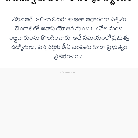
ఎస్‌ఐఆర్-2025 ఓటరు జాబితా ఆధారంగా పశ్చిమ
బెంగాల్‌లో ఆవాస్ యోజన నుంచి 57 వేల మంది
లబ్ధిదారులను తొలగించారు. అదే సమయంలో ప్రభుత్వ
ఉద్యోగులు, పెన్షనర్లకు డీఏ పెంపును కూడా ప్రభుత్వం
ప్రకటించింది.