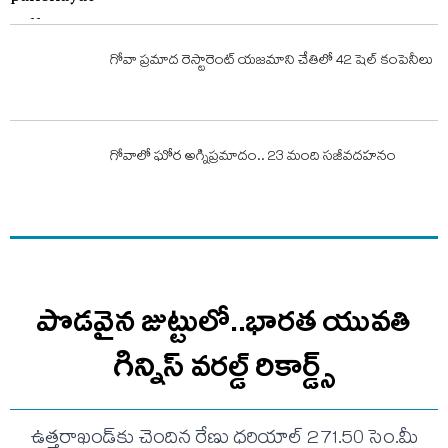
గోవా ప్రమాద రెస్టారెంట్ యజమాని చేతిలో 42 షెల్ కంపెనీలు
గోవాలో ఘోర అగ్నిప్ర‌మాదం.. 23 మంది స‌జీవ‌ద‌హ‌నం
పొడవైన జుట్టులో..భారత యువతి
గిన్నిస్ వరల్డ్ రికార్డ్స్
ఉత్తరాఖండ్‌కు చెందిన రేణు ధరియాల్ 271.50 సెం.మీ