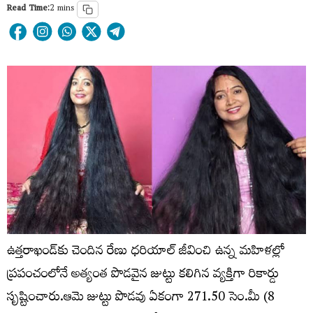
Read Time:
2 mins
ఉత్తరాఖండ్‌కు చెందిన రేణు ధరియాల్ జీవించి ఉన్న మహిళల్లో
ప్రపంచంలోనే అత్యంత పొడవైన జుట్టు కలిగిన వ్యక్తిగా రికార్డు
సృష్టించారు.ఆమె జుట్టు పొడవు ఏకంగా 271.50 సెం.మీ (8