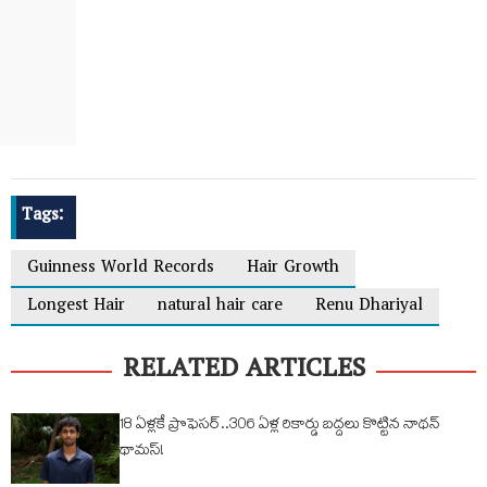
Tags:
Guinness World Records
Hair Growth
Longest Hair
natural hair care
Renu Dhariyal
RELATED ARTICLES
18 ఏళ్లకే ప్రొఫెసర్‌..306 ఏళ్ల రికార్డు బద్దలు కొట్టిన నాథన్
థామస్!