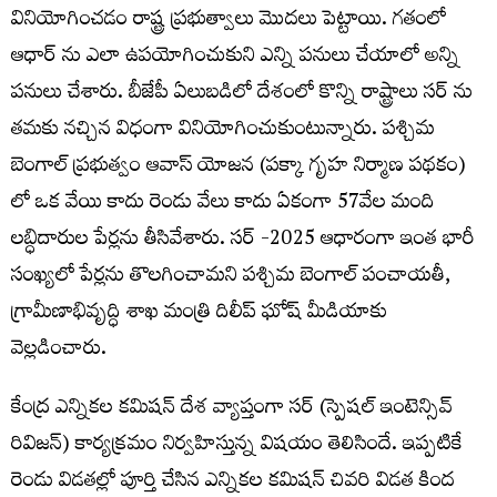
వినియోగించడం రాష్ట్ర ప్రభుత్వాలు మొదలు పెట్టాయి. గతంలో
ఆధార్ ను ఎలా ఉపయోగించుకుని ఎన్ని పనులు చేయాలో అన్ని
పనులు చేశారు. బీజేపీ ఏలుబడిలో దేశంలో కొన్ని రాష్ట్రాలు సర్ ను
తమకు నచ్చిన విధంగా వినియోగించుకుంటున్నారు. పశ్చిమ
బెంగాల్ ప్రభుత్వం ఆవాస్ యోజన (పక్కా గృహ నిర్మాణ పథకం)
లో ఒక వేయి కాదు రెండు వేలు కాదు ఏకంగా 57వేల మంది
లబ్ధిదారుల పేర్లను తీసివేశారు. సర్ -2025 ఆధారంగా ఇంత భారీ
సంఖ్యలో పేర్లను తొలగించామని పశ్చిమ బెంగాల్ పంచాయతీ,
గ్రామీణాభివృద్ధి శాఖ మంత్రి దిలీప్ ఘోష్ మీడియాకు
వెల్లడించారు.
కేంద్ర ఎన్నికల కమిషన్ దేశ వ్యాప్తంగా సర్ (స్పెషల్ ఇంటెన్సివ్
రివిజన్) కార్యక్రమం నిర్వహిస్తున్న విషయం తెలిసిందే. ఇప్పటికే
రెండు విడతల్లో పూర్తి చేసిన ఎన్నికల కమిషన్ చివరి విడత కింద