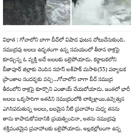
విధాత : గోవాలోని బాగా బీచ్‌లో విషాద ఘటన చోటుచేసుకుంది.
సముద్రపు అలలు ఉదృతంగా ఉన్న సమయంలో తీరాన రాళ్లపై
కూర్చున్న ఓ వ్యక్తి అదే అలలకు బలైపోయాడు. కర్ణాటకలోని
బీజాపూర్ జిల్లాకు చెందిన సహస్ అశ్‌పాక్ మసాలి(33) పర్యాటక
ప్రాంతాల సందర్శకు వచ్చి…గోవాలోని బాగా బీచ్ సముద్ర
తీరంలోని రాళ్లపై కూర్చొని ఎంజాయ్ చేయబోయాడు. ఇంతలో భారీ
అలలు ఒక్కసారిగా అతడిని సముద్రంలోకి లాక్కెళ్లాయి.ఉవ్వెత్తున
ఎగిసిపడుతున్న అలలు, బలమైన నీటి ప్రవాహాల మధ్య తనను
తాను కాపాడుకోవడానికి ప్రయత్నించినా, అతను సముద్రపు
శక్తివంతమైన ప్రవాహాలకు బలైపోయాడు. అల్లకల్లోలంగా ఉన్న