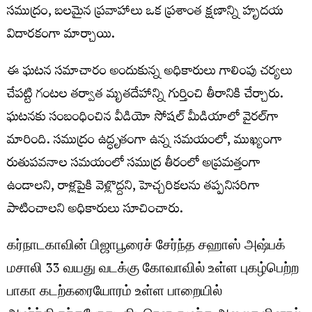
సముద్రం, బలమైన ప్రవాహాలు ఒక ప్రశాంత క్షణాన్ని హృదయ
విదారకంగా మార్చాయి.
ఈ ఘటన సమాచారం అందుకున్న అధికారులు గాలింపు చర్యలు
చేపట్టి గంటల తర్వాత మృతదేహాన్ని గుర్తించి తీరానికి చేర్చారు.
ఘటనకు సంబంధించిన వీడియో సోషల్ మీడియాలో వైరల్‌గా
మారింది. సముద్రం ఉద్ధృతంగా ఉన్న సమయంలో, ముఖ్యంగా
రుతుపవనాల సమయంలో సముద్ర తీరంలో అప్రమత్తంగా
ఉండాలని, రాళ్లపైకి వెళ్లొద్దని, హెచ్చరికలను తప్పనిసరిగా
పాటించాలని అధికారులు సూచించారు.
கர்நாடகாவின் பிஜாபூரைச் சேர்ந்த சஹாஸ் அஷ்பக்
மசாலி 33 வயது வடக்கு கோவாவில் உள்ள புகழ்பெற்ற
பாகா கடற்கரையோரம் உள்ள பாறையில்