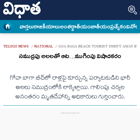
వార్త‌లు
రాజకీయాలు
అంత‌ర్జాతీయం
జాతీయం
ప్రత్యేకం
వినోద
TELUGU NEWS
NATIONAL
GOA BAGA BEACH TOURIST SWEPT AWAY BY
/
/
సముద్రపు అలలతో ఆట…ముగింపు విషాదకరం
గోవా బాగా బీచ్‌లో రాళ్లపై కూర్చున్న పర్యాటకుడిని భారీ
అలలు సముద్రంలోకి లాక్కెళ్లాయి. గాలింపు చర్యల
అనంతరం మృతదేహాన్ని అధికారులు గుర్తించారు.