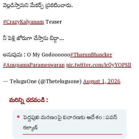
వెల్లడిస్తామని మేకర్స్ ప్రకటించారు.
#CrazyKalyanam
Teaser
నీ పెళ్లి జోరుగా చేస్తాను బిడ్డా…
అనుపుమ : O My Godoooooo
#TharunBhascker
#AnupamaParameswaran
pic.twitter.com/ic0yYOPSlI
— TeluguOne (@Theteluguone)
August 1, 2026
మరిన్ని చదవండి :
పెద్దపులి మరణంపై విచారణకు ఆదేశం : పవన్
కల్యాణ్