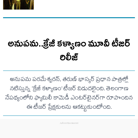
అనుపమ..క్రేజీ కళ్యాణం మూవీ టీజర్
రిలీజ్
అనుపమ పరమేశ్వరన్, తరుణ్ భాస్కర్ ప్రధాన పాత్రల్లో
నటిస్తున్న ‘క్రేజీ కళ్యాణం’ టీజర్ విడుదలైంది. తెలంగాణ
నేపథ్యంలోని ఫ్యామిలీ కామెడీ ఎంటర్‌టైనర్‌గా రూపొందిన
ఈ టీజర్ ప్రేక్షకులను ఆకట్టుకుంటోంది.