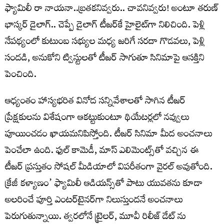
ఫ్యామిలీ రా నాయనా..బ్రతకనివ్వరు.. చావనివ్వరు! అంటూ తరుణ్
భాస్కర్ డైలాగ్.. చెప్పే డైలాగ్ టీజర్‌కే హైలైట్‌గా నిలిచింది. పెళ్లి
నేపథ్యంలో కుటుంబ సభ్యుల మధ్య జరిగే సరదా గొడవలు, పెళ్లి
సందడి, అనుకోని ట్విస్టులతో టీజర్ సాగుతూ సినిమాపై ఆసక్తిని
పెంచింది.
ఆధ్యంతం హాస్యభరిత వినోద సన్నివేశాలతో సాగిన టీజర్
ప్రేక్షకులను విశేషంగా ఆకట్టుకుంటూ థియేటర్లలో నవ్వులు
పూయించడం ఖాయమనిపిస్తోంది. టీజర్ సినిమా మీద అంచనాలు
పెంచేలా ఉంది. ఫుల్ కామెడీ, మాస్ ఎలిమెంట్స్‌తో వచ్చిన ఈ
టీజర్ ప్రస్తుతం సోషల్ మీడియాలో విపరీతంగా వైరల్ అవుతోంది.
క్రేజీ కళ్యాణం’ ఫ్యామిలీ ఆడియన్స్‌తో పాటు యువతను కూడా
అలరించే పూర్తి ఎంటర్‌టైనర్‌గా నిలుస్తుందనే అంచనాలు
పెరుగుతున్నాయి. త్వరలోనే ట్రైలర్, మూవీ రిలీజ్ డేట్ ను