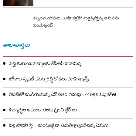
కవ్వించే చూపులు.. నిషా కళ్లతో మత్తెక్కిస్తోన్న అనుపమ
పరమేశ్వరన్
తాజావార్తలు
పెద్ది కుటుంబ సభ్యులకు కేసీఆర్ పరామర్శ
బోనాల స్పెషల్..మల్లారెడ్డి కోడలు మాస్ డ్యాన్స్
రేపటితో ముగియనున్న ఎస్‌ఐఆర్ గడువు..74లక్షల ఓట్ల కోత!
విద్యార్ధుల అమెరికా కలకు ట్రంప్ బ్రేక్ లు !
పిల్ల జోలికొస్తే…మంటలకైనా ఎదురెళ్లాల్సిందేనన్న ఏనుగు!