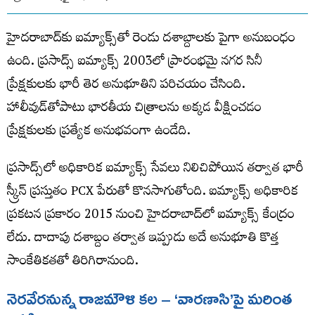
హైదరాబాద్‌కు ఐమ్యాక్స్‌తో రెండు దశాబ్దాలకు పైగా అనుబంధం
ఉంది. ప్రసాద్స్‌ ఐమ్యాక్స్‌ 2003లో ప్రారంభమై నగర సినీ
ప్రేక్షకులకు భారీ తెర అనుభూతిని పరిచయం చేసింది.
హాలీవుడ్‌తోపాటు భారతీయ చిత్రాలను అక్కడ వీక్షించడం
ప్రేక్షకులకు ప్రత్యేక అనుభవంగా ఉండేది.
ప్రసాద్స్‌లో అధికారిక ఐమ్యాక్స్‌ సేవలు నిలిచిపోయిన తర్వాత భారీ
స్క్రీన్‌ ప్రస్తుతం PCX పేరుతో కొనసాగుతోంది. ఐమ్యాక్స్‌ అధికారిక
ప్రకటన ప్రకారం 2015 నుంచి హైదరాబాద్‌లో ఐమ్యాక్స్‌ కేంద్రం
లేదు. దాదాపు దశాబ్దం తర్వాత ఇప్పుడు అదే అనుభూతి కొత్త
సాంకేతికతతో తిరిగిరానుంది.
నెరవేర
నున్న రాజమౌళి కల ‌‌–
‘వారణాసి’పై మరింత