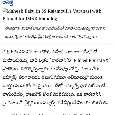
ఆసక్తి
రాజమౌళి, మహేశ్‌బాబు కాంబినేషన్‌లో రూపొందుతున్న ‘వారణాసి’
ఐమ్యాక్స్‌ అనుభూతిపై ప్రేక్షకుల్లో భారీ అంచనాలు నెలకొన్నాయి.
దర్శకుడు ఎస్‌.ఎస్‌.రాజమౌళి, మహేశ్‌బాబు కాంబినేషన్‌లో
రూపొందుతున్న భారీ చిత్రం ‘వారణాసి’ని ‘Filmed For IMAX’
ప్రాజెక్టుగా తెరకెక్కిస్తున్నారు. ఈ నేపథ్యంలో హైదరాబాద్‌కు
ఐమ్యాక్స్‌ తిరిగిరావడం తెలుగు సినిమా అభిమానుల్లో మరింత
ఆసక్తిని పెంచుతోంది. హైదరాబాద్​లో ఐమ్యాక్స్​ థియేటర్​ ఉంటే
బాగుండేదన్న రాజమౌళి కోరిక నెరవేరనుంది. ఇక వారణాసిని
హైదరాబాద్​ ప్రేక్షకులు ఐమ్యాక్స్​లోనే వీక్షించే వీలు కలుగుతోంది.