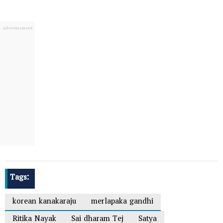
Tags:
korean kanakaraju
merlapaka gandhi
Ritika Nayak
Sai dharam Tej
Satya