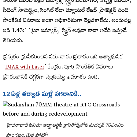
అయితే ఏఎంబీ విక్టరీ ఐమ్యాక్స్‌ స్క్రీన్‌ పరిమాణం, ఆస్పెక్ట్‌ రేషియో,
సీటింగ్‌ సామర్థ్యం, సింగిల్‌ లేదా డ్యూయల్‌ లేజర్‌ ప్రొజెక్షన్‌ వంటి
సాంకేతిక వివరాలు ఇంకా అధికారికంగా వెల్లడికాలేదు. అందువల్ల
ఇది 1.43:1 ‘ట్రూ ఐమ్యాక్స్‌’ స్క్రీన్‌ అవునా కాదా అనేది ఇప్పుడే
తెలియదు.
ప్రస్తుతం ధ్రువీకరించిన సమాచారం ప్రకారం ఇది అత్యాధునిక
‘
IMAX with Laser
’ కేంద్రం. పూర్తి సాంకేతిక వివరాలు
ప్రారంభానికి దగ్గరగా వెల్లడయ్యే అవకాశం ఉంది.
12 ఏళ్ల తర్వాత మళ్లీ నగరానికి..
హైదరాబాద్‌ సినిమా అడ్డా ఆర్టీసీ క్రాస్‌రోడ్స్‌లోని సుదర్శన్‌ 70ఎంఎం
ప్రాంగణం. (ఫైల్‌ ఫోటో)