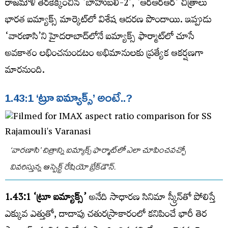
రాజమౌళి తెరకెక్కించిన ‘బాహుబలి-2’, ‘ఆర్‌ఆర్‌ఆర్‌’ చిత్రాలు
భారత ఐమ్యాక్స్‌ మార్కెట్‌లో విశేష ఆదరణ పొందాయి. ఇప్పుడు
‘వారణాసి’ని హైదరాబాద్‌లోనే ఐమ్యాక్స్‌ ఫార్మాట్‌లో చూసే
అవకాశం లభించనుండటం అభిమానులకు ప్రత్యేక ఆకర్షణగా
మారనుంది.
1.43:1 ‘ట్రూ ఐమ్యాక్స్‌’ అంటే..?
‘వారణాసి’ చిత్రాన్ని ఐమ్యాక్స్‌ ఫార్మాట్‌లో ఎలా చూపించవచ్చో
వివరిస్తున్న ఆస్పెక్ట్‌ రేషియో బ్రేక్‌డౌన్‌.
1.43:1 ‘ట్రూ ఐమ్యాక్స్‌’
అనేది సాధారణ సినిమా స్క్రీన్‌తో పోలిస్తే
ఎక్కువ ఎత్తుతో, దాదాపు చతురస్రాకారంలో కనిపించే భారీ తెర