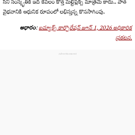
సినీ సంస్కృతికి ఇది కేవలం కొత్త మల్టీప్లెక్స్‌ మాత్రమే కాదు.. పాత
వైభవానికి ఆధునిక రూపంలో లభిస్తున్న కొనసాగింపు.
ఆధారం
:
ఐమ్యాక్స్‌ కార్పొరేషన్‌ జూన్‌ 1, 2026 అధికారిక
ప్రకటన.