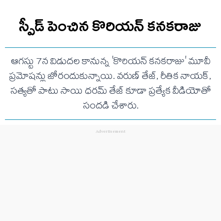
స్పీడ్ పెంచిన కొరియన్ కనకరాజు
ఆగస్టు 7న విడుదల కానున్న 'కొరియన్ కనకరాజు' మూవీ
ప్రమోషన్లు జోరందుకున్నాయి. వరుణ్ తేజ్, రీతిక నాయక్,
సత్యతో పాటు సాయి ధరమ్ తేజ్ కూడా ప్రత్యేక వీడియోతో
సందడి చేశారు.