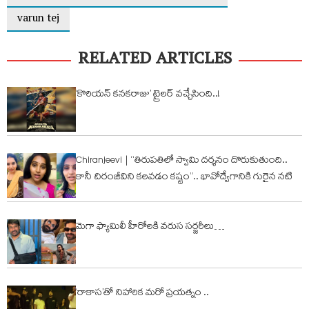
varun tej
RELATED ARTICLES
‘కొరియన్ కనకరాజు’ ట్రైలర్ వచ్చేసింది..!
Chiranjeevi | “తిరుపతిలో స్వామి దర్శనం దొరుకుతుంది..
కానీ చిరంజీవిని కలవడం కష్టం”.. భావోద్వేగానికి గురైన నటి
మెగా ఫ్యామిలీ హీరోల‌కి వరుస సర్జరీలు…
‘రాకాస’తో నిహారిక మరో ప్రయత్నం ..