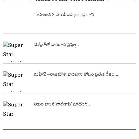
RELATED ARTICLES
‘బాహుబలి 3’ మూవీ వస్తుంది : ప్రభాస్
మెక్సికోలో వార‌ణాసి ప్రివ్యూ..
మహేష్–రాజమౌళి ‘వారణాసి’ కోసం ప్ర‌త్యేక గీతం...
లీకుల బారిన ‘వారణాసి’ షూటింగ్..