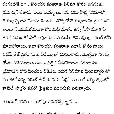
రంగంలోకి దిగి ..కొరియన్ కనకరాజు సినిమా కోసం తనవంతు
ప్రమోషన్ చేశాడు. ఎంది దెయ్యాలు..నేను విరూపాక్ష సినిమాలో
దెయ్యాన్ని లవ్ చేశాను తెలుసా.. తొక్కలో దెయ్యాలు ఏంట్రా’’ అని
అంటూనే..భయభయంగా కొరియన్ భూతం ఉన్న సీసా మూతను
తెరిచే భయంతో షాక్ అవుతాడు. వెంటనే అతని కళ్లు బ్లూ కలర్ లోకి
మారిపోతాయి. ఇలా కొరియన్ కనకరాజు మూవీ కోసం సాయి
ధరమ్ తేజ్ సైతం ను ఓ వీడియోలో కనిపించాడు. మొత్తంగా సినిమా
కోసం నటినటులు అంతా తమదైన వీడియోలను వదులుతూ
ప్రమోషన్ డోస్ పెంచడం విశేషం. వరుస సినిమాల ఫెయిల్యూర్ తో
నిరాశలో ఉన్న వరుణ్ తేజ్ ఈ దఫా మేర్లపాక గాంధీ దర్శకత్వంలో
కామెడీ హర్రర్ కథతో ప్రేక్షకుల ముందుకు వస్తున్నాడు.
కొరియన్ కనకరాజు ఆగస్టు 7 న వస్తున్నాడు…