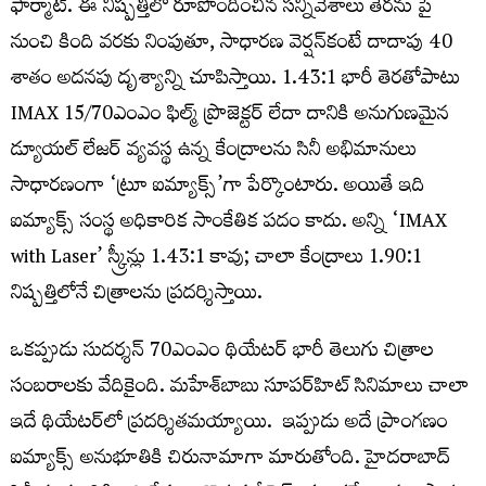
ఫార్మాట్‌. ఈ నిష్పత్తిలో రూపొందించిన సన్నివేశాలు తెరను పై
నుంచి కింది వరకు నింపుతూ, సాధారణ వెర్షన్‌కంటే దాదాపు 40
శాతం అదనపు దృశ్యాన్ని చూపిస్తాయి. 1.43:1 భారీ తెరతోపాటు
IMAX 15/70ఎంఎం ఫిల్మ్‌ ప్రొజెక్టర్‌ లేదా దానికి అనుగుణమైన
డ్యూయల్‌ లేజర్‌ వ్యవస్థ ఉన్న కేంద్రాలను సినీ అభిమానులు
సాధారణంగా ‘ట్రూ ఐమ్యాక్స్‌’గా పేర్కొంటారు. అయితే ఇది
ఐమ్యాక్స్‌ సంస్థ అధికారిక సాంకేతిక పదం కాదు. అన్ని ‘IMAX
with Laser’ స్క్రీన్లు 1.43:1 కావు; చాలా కేంద్రాలు 1.90:1
నిష్పత్తిలోనే చిత్రాలను ప్రదర్శిస్తాయి.
ఒకప్పుడు సుదర్శన్‌ 70ఎంఎం థియేటర్‌ భారీ తెలుగు చిత్రాల
సంబరాలకు వేదికైంది. మహేశ్​బాబు సూపర్​హిట్​ సినిమాలు చాలా
ఇదే థియేటర్​లో ప్రదర్శితమయ్యాయి. ఇప్పుడు అదే ప్రాంగణం
ఐమ్యాక్స్‌ అనుభూతికి చిరునామాగా మారుతోంది. హైదరాబాద్‌