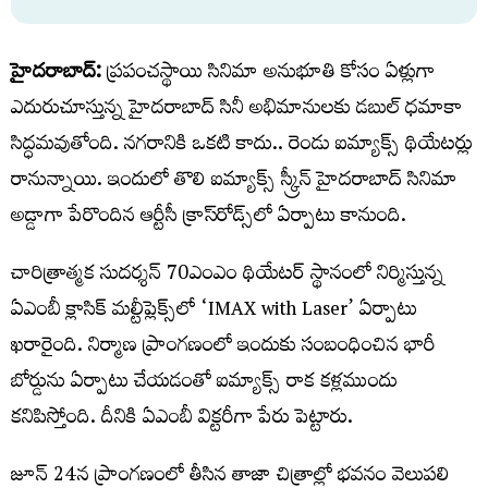
హైదరాబాద్‌:
ప్రపంచస్థాయి సినిమా అనుభూతి కోసం ఏళ్లుగా
ఎదురుచూస్తున్న హైదరాబాద్‌ సినీ అభిమానులకు డబుల్‌ ధమాకా
సిద్ధమవుతోంది. నగరానికి ఒకటి కాదు.. రెండు ఐమ్యాక్స్‌ థియేటర్లు
రానున్నాయి. ఇందులో తొలి ఐమ్యాక్స్‌ స్క్రీన్‌ హైదరాబాద్​ సినిమా
అడ్డాగా పేరొందిన ఆర్టీసీ క్రాస్‌రోడ్స్‌లో ఏర్పాటు కానుంది.
చారిత్రాత్మక సుదర్శన్‌ 70ఎంఎం థియేటర్‌ స్థానంలో నిర్మిస్తున్న
ఏఎంబీ క్లాసిక్‌ మల్టీప్లెక్స్‌లో ‘IMAX with Laser’ ఏర్పాటు
ఖరారైంది. నిర్మాణ ప్రాంగణంలో ఇందుకు సంబంధించిన భారీ
బోర్డును ఏర్పాటు చేయడంతో ఐమ్యాక్స్‌ రాక కళ్లముందు
కనిపిస్తోంది. దీనికి ఏఎంబీ విక్టరీగా పేరు పెట్టారు.
జూన్‌ 24న ప్రాంగణంలో తీసిన తాజా చిత్రాల్లో భవనం వెలుపలి