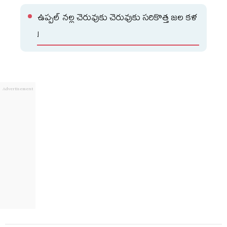
ఉప్పల్ నల్ల చెరువుకు చెరువుకు సరికొత్త జల కళ
!