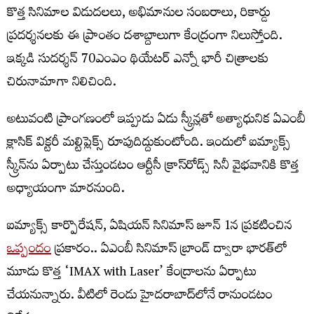
కొత్త సినిమాల విడుదలలు, అభిమానుల సంబరాలు, రికార్డు
ప్రదర్శనలకు ఈ ప్రాంతం దశాబ్దాలుగా కేంద్రంగా నిలుస్తోంది.
ఇక్కడి సుదర్శన్‌ 70ఎంఎం థియేటర్‌ ఎన్నో భారీ చిత్రాలకు
చిరునామాగా నిలిచింది.
అటువంటి ప్రాంగణంలో ఇప్పుడు ఏడు స్క్రీన్లతో అత్యాధునిక ఏఎంబీ
క్లాసిక్‌ విక్టరీ మల్టిప్లెక్స్‌ రూపుదిద్దుకుంటోంది. ఇందులో ఐమ్యాక్స్‌
స్క్రీన్‌ను ఏర్పాటు చేస్తుండటం ఆర్టీసీ క్రాస్‌రోడ్స్‌ సినీ వైభవానికి కొత్త
అధ్యాయంగా మారనుంది.
ఐమ్యాక్స్‌ కార్పొరేషన్‌, ఏషియన్‌ సినిమాస్‌ జూన్‌ 1న ప్రకటించిన
ఒప్పందం
ప్రకారం.. ఏఎంబీ సినిమాస్‌ బ్రాండ్‌ ద్వారా భారత్‌లో
మూడు కొత్త ‘IMAX with Laser’ కేంద్రాలను ఏర్పాటు
చేయనున్నారు. వీటిలో రెండు హైదరాబాద్‌లోనే రానుండటం