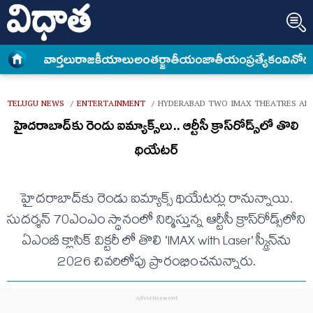
వార్త‌లు
రాజకీయాలు
అంత‌ర్జాతీయం
జాతీయం
ప్రత్యేకం
వినోద
TELUGU NEWS
ENTERTAINMENT
HYDERABAD TWO IMAX THEATRES AM
/
/
హైదరాబాద్‌కు రెండు ఐమ్యాక్స్‌లు.. ఆర్టీసీ క్రాస్​రోడ్స్​లో తొలి
థియేటర్​
హైదరాబాద్‌కు రెండు ఐమ్యాక్స్‌ థియేటర్లు రానున్నాయి.
సుదర్శన్‌ 70ఎంఎం స్థానంలో నిర్మిస్తున్న ఆర్టీసీ క్రాస్‌రోడ్స్‌లోని
ఏఎంబీ క్లాసిక్‌ విక్టరీ లో తొలి ‘IMAX with Laser’ స్క్రీన్‌ను
2026 చివరిలోపు ప్రారంభించనున్నారు.