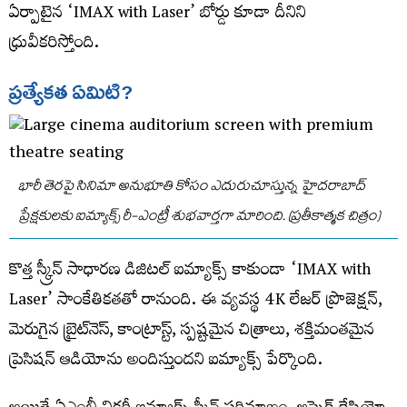
ఏర్పాటైన ‘IMAX with Laser’ బోర్డు కూడా దీనిని
ధ్రువీకరిస్తోంది.
ప్రత్యేకత ఏమిటి?
భారీ తెరపై సినిమా అనుభూతి కోసం ఎదురుచూస్తున్న హైదరాబాద్‌
ప్రేక్షకులకు ఐమ్యాక్స్‌ రీ-ఎంట్రీ శుభవార్తగా మారింది. (ప్రతీకాత్మక చిత్రం)
కొత్త స్క్రీన్‌ సాధారణ డిజిటల్‌ ఐమ్యాక్స్‌ కాకుండా ‘IMAX with
Laser’ సాంకేతికతతో రానుంది. ఈ వ్యవస్థ 4K లేజర్‌ ప్రొజెక్షన్‌,
మెరుగైన బ్రైట్‌నెస్‌, కాంట్రాస్ట్‌, స్పష్టమైన చిత్రాలు, శక్తిమంతమైన
ప్రెసిషన్‌ ఆడియోను అందిస్తుందని ఐమ్యాక్స్‌ పేర్కొంది.