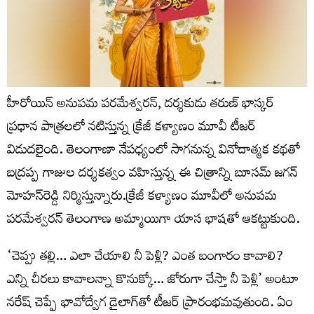
హీరోయిన్ అనుపమ పరమేశ్వరన్, దర్శకుడు తరుణ్ భాస్కర్
ప్రధాన పాత్రలలో నటిస్తున్న క్రేజీ కళ్యాణం మూవీ టీజర్
విడుదలైంది. తెలంగాణా నేపధ్యంలో సాగనున్న వినోదాత్మక కథతో
బద్రప్ప గాజుల దర్శకత్వం వహిస్తున్న ఈ చిత్రాన్ని బూసమ్ జగన్
మోహన్‌రెడ్డి నిర్మిస్తున్నారు.క్రేజీ కళ్యాణం మూవీలో అనుపమ
పరమేశ్వరన్ తెలంగాణ అమ్మాయిగా యాస భాషతో ఆకట్టుకుంది.
‘చెప్పు తల్లి… ఎలా చేయాలి నీ పెళ్లి? ఎంత బంగారం కావాలి?
ఎన్ని చీరలు కావాలన్నా కొనుక్కో… జోరుగా చేస్తా నీ పెళ్లి’ అంటూ
నరేష్ చెప్పే భావోద్వేగ డైలాగ్‌తో టీజర్ ప్రారంభమవుతుంది. ఏం