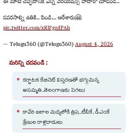
ఈ మాట చెప్పడానికి ఎన్ని వేరియేషన్స్ వాడారో చూడండి..
నవరసాల్ని ఉతికి.. పిండి… ఆరేశారు🤗
pic.twitter.com/xRlFgzdPAh
— Telugu360 (@Telugu360)
August 4, 2026
మరిన్ని చదవండి :
కర్ణాటక కేబినెట్ విస్తరణతో భగ్గుమన్న
అసమ్మతి..తెలంగాణకు సెగలు!
కావేరి జలాల మధ్యలోకి త్రిష..టీవీకే, డీఎంకే
శ్రేణుల రాళ్లదాడులు