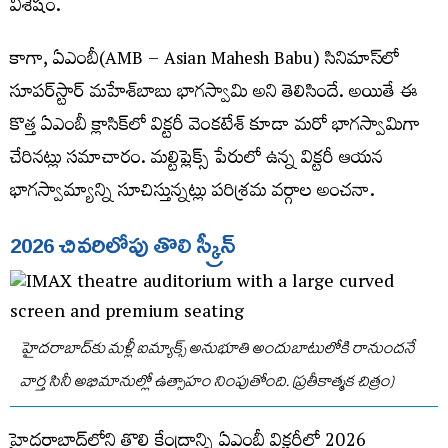
విశేషం.
కాగా, ఏఎంబీ(AMB – Asian Mahesh Babu) సినిమాస్​లో
సూపర్​స్టార్​ మహేశ్​బాబు భాగస్వామి అని తెలిసిందే. అయితే ఈ
కొత్త ఏఎంబీ క్లాసిక్​లో విక్టరీ వెంకటేశ్​ కూడా మరో భాగస్వామిగా
చేరినట్లు సమాచారం. మల్టిప్లెక్స్​ పేరులో ఉన్న విక్టరీ ఆయన
భాగస్వామ్యాన్ని సూచిస్తున్నట్లు పరిశ్రమ వర్గాల అంచనా.
2026 చివరిలోపు తొలి స్క్రీన్‌
హైదరాబాద్‌కు మళ్లీ ఐమ్యాక్స్‌ అనుభూతి అందుబాటులోకి రానుందనే
వార్త సినీ అభిమానుల్లో ఉత్సాహం నింపుతోంది. (ప్రతీకాత్మక చిత్రం)
హైదరాబాద్‌లోని తొలి కేంద్రాన్ని ఏఎంబీ విక్టరీలో 2026