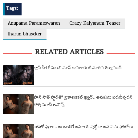
Tags:
Anupama Parameswaran
Crazy Kalyanam Teaser
tharun bhascker
RELATED ARTICLES
క్లాస్ హీరో నుంచి మాస్ అవతారంకి మారిన శ‌ర్వానంద్…
పాన్‌ సౌత్ స్టార్‌తో సైకాలజికల్ థ్రిల్లర్.. అనుపమ పరమేశ్వరన్
కొత్త మూవీ అనౌన్స్!
జడలో పూలు.. అందానికే అసూయ పుట్టేలా అనుపమ ఫోటోలు