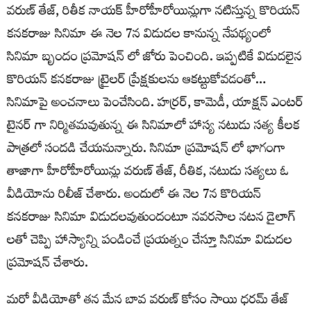
వరుణ్ తేజ్, రితీక నాయక్ హీరోహీరోయిన్లుగా నటిస్తున్న కొరియన్
కనకరాజు సినిమా ఈ నెల 7న విడుదల కానున్న నేపథ్యంలో
సినిమా బృందం ప్రమోషన్ లో జోరు పెంచింది. ఇప్పటికే విడుదలైన
కొరియన్ కనకరాజు ట్రైలర్ ప్రేక్షకులను ఆకట్టుకోవడంతో…
సినిమాపై అంచనాలు పెంచేసింది. హర్రర్, కామెడీ, యాక్షన్ ఎంటర్
టైనర్ గా నిర్మితమవుతున్న ఈ సినిమాలో హాస్య నటుడు సత్య కీలక
పాత్రలో సందడి చేయనున్నారు. సినిమా ప్రమోషన్ లో భాగంగా
తాజాగా హీరోహీరోయిన్లు వరుణ్ తేజ్, రీతిక, నటుడు సత్యలు ఓ
వీడియోను రిలీజ్ చేశారు. అందులో ఈ నెల 7న కొరియన్
కనకరాజు సినిమా విడుదలవుతుందంటూ నవరసాల నటన డైలాగ్
లతో చెప్పి హాస్యాన్ని పండించే ప్రయత్నం చేస్తూ సినిమా విడుదల
ప్రమోషన్ చేశారు.
మరో వీడియోతో తన మేన బావ వరుణ్ కోసం సాయి ధరమ్ తేజ్