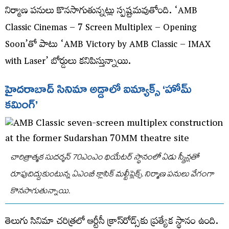
నిర్మాణ పనులు కొనసాగుతున్నట్లు స్పష్టమవుతోంది. ‘AMB
Classic Cinemas – 7 Screen Multiplex – Opening
Soon’తో పాటు ‘AMB Victory by AMB Classic – IMAX
with Laser’ బోర్డులు కనిపిస్తున్నాయి.
హైదరాబాద్‌ సినిమా అడ్డాలో ఐమ్యాక్స్‌ ‘హోమ్‌
కమింగ్‌’
చారిత్రాత్మక సుదర్శన్‌ 70ఎంఎం థియేటర్‌ స్థానంలో ఏడు స్క్రీన్లతో
రూపుదిద్దుకుంటున్న ఏఎంబీ క్లాసిక్‌ మల్టీప్లెక్స్‌. నిర్మాణ పనులు వేగంగా
కొనసాగుతున్నాయి.
తెలుగు సినిమా చరిత్రలో ఆర్టీసీ క్రాస్‌రోడ్స్‌కు ప్రత్యేక స్థానం ఉంది.