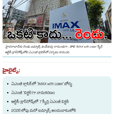
హైదరాబాద్‌కు రెండు ఐమ్యాక్స్‌ థియేటర్లు రానుండగా.. తొలి ‘IMAX with Laser’ స్క్రీన్‌
ఆర్టీసీ క్రాస్‌రోడ్స్‌లోని ఏఎంబీ క్లాసిక్‌లో ఏర్పాటు కానుంది.
హైలైట్స్:
ఏఎంబీ క్లాసిక్‌లో ‘IMAX with Laser’ బోర్డు
ఏ
ఎంబీ ‘విక్టరీ’గా నామకరణం
ఆర్టీసీ క్రాస్
రోడ్స్​లో
7 స్క్రీన్ల ఏఎంబీ విక్టరీ
2028 లోపు మరో ఐమ్యాక్స్​ అందుబాటులోకి