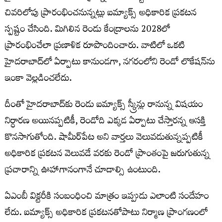
చివరిలోపు ప్రారంభించనున్నట్లు ఐమ్యాక్స్‌ అధికారిక ప్రకటన
స్పష్టం చేసింది. మిగిలిన రెండు కేంద్రాలను 2028లో
ప్రారంభించేలా ప్రణాళిక రూపొందించారు. వాటిలో ఒకటి
హైదరాబాద్‌లో ఏర్పాటు కానుండగా, నగరంలోని రెండో లొకేషన్‌ను
ఇంకా వెల్లడించలేదు.
దీంతో హైదరాబాద్‌కు రెండు ఐమ్యాక్స్‌ స్క్రీన్లు రానున్న విషయం
నిర్ధారణ అయినప్పటికీ, రెండోది ఎక్కడ ఏర్పాటు చేస్తారన్న ఆసక్తి
కొనసాగుతోంది. షామీర్​పేట అని వార్తలు వెలువడుతున్నప్పటికీ
అధికారిక ప్రకటన వెలువడే వరకు రెండో ప్రాంతంపై జరుగుతున్న
ప్రచారాన్ని ఊహాగానంగానే చూడాల్సి ఉంటుంది.
ఏఎంబీ విక్టరీకి సంబంధించి మాత్రం ఇప్పుడు ఎలాంటి సందేహం
లేదు. ఐమ్యాక్స్‌ అధికారిక ప్రకటనతోపాటు నిర్మాణ ప్రాంగణంలో