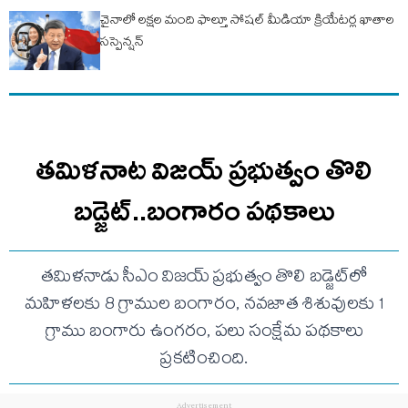
చైనాలో లక్షల మంది ఫాల్తూ సోషల్ మీడియా క్రియేటర్ల ఖాతాల
సస్పెన్షన్‌
తమిళనాట విజయ్ ప్రభుత్వం తొలి
బడ్జెట్‌..బంగారం పథకాలు
తమిళనాడు సీఎం విజయ్ ప్రభుత్వం తొలి బడ్జెట్‌లో
మహిళలకు 8 గ్రాముల బంగారం, నవజాత శిశువులకు 1
గ్రాము బంగారు ఉంగరం, పలు సంక్షేమ పథకాలు
ప్రకటించింది.