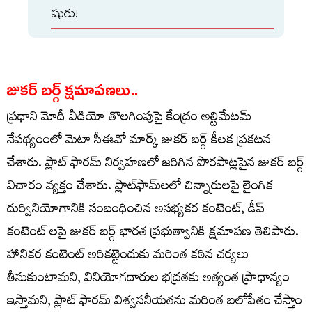
షురు!
జుకర్ బర్గ్ క్షమాపణలు..
ప్రధాని మోదీ వీడియో తొలగింపుపై కేంద్రం అల్టిమేటమ్
నేపథ్యంంలో మెటా సీఈవో మార్క్ జుకర్ బర్గ్ కీలక ప్రకటన
చేశారు. ప్లాట్ ఫారమ్ నిర్వహణలో జరిగిన పొరపాట్లపైన జుకర్ బర్గ్
విచారం వ్యక్తం చేశారు. ప్లాట్‌ఫామ్‌లలో చిన్నారులపై లైంగిక
దుర్వినియోగానికి సంబంధించిన అసభ్యకర కంటెంట్, డీప్
కంటెంట్ లపై జుకర్ బర్గ్ భారత ప్రభుత్వానికి క్షమాపణ తెలిపారు.
హానికర కంటెంట్ అరికట్టెందుకు మరింత కఠిన చర్యలు
తీసుకుంటామని, వినియోగదారుల భద్రతకు అత్యంత ప్రాధాన్యం
ఇస్తామని, ప్లాట్ ఫారమ్ విశ్వసనీయతను మరింత బలోపేతం చేస్తాం