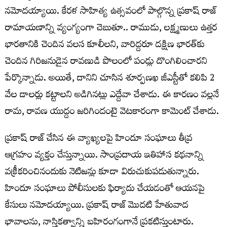
నమోదయ్యాయి. కేరళ సాహిత్య ఉత్సవంలో పాల్గొన్న ప్రకాష్ రాజ్
రామాయణాన్ని వ్యంగ్యంగా చెబుతూ.. రాముడు, లక్ష్మణులు ఉత్తర
భారతానికి చెందిన వలస కూలీలని, వారిద్దరూ దక్షిణ భారత్‌కు
చెందిన గిరిజనుడైన రావణుడి పొలంలో పండ్లు దొంగిలించారని
పేర్కొన్నాడు. అయితే, దానిని చూసిన శూర్పణఖ జీఎస్టీతో కలిపి 2
వేల డాలర్లు కట్టాలని అడిగినట్లు ఎద్దేవా చేశాడు. ఈ కారణం వల్లనే
రామ, రావణ యుద్దం జరిగిందంటై వెటకారంగా కామెంట్‌ చేశాడు.
ప్రకాష్‌ రాజ్‌ చేసిన ఈ వ్యాఖ్యలపై హిందూ సంఘాలు తీవ్ర
ఆగ్రహం వ్యక్తం చేస్తున్నాయి. సాంప్రదాయ ఇతిహాస కథనాన్ని
వక్రీకరించినందుకు నెటిజన్లు కూడా విరుచుకుపడుతున్నారు.
హిందూ సంఘాలు పోలీసులకు ఫిర్యాదు చేయడంతో ఆయనపై
కేసులు నమోదయ్యాయి. ప్రకాష్ రాజ్ మొదటి హేతువాద
భావాలను, నాస్తికత్వాన్ని బహిరంగంగానే ప్రకటిస్తుంటారు.