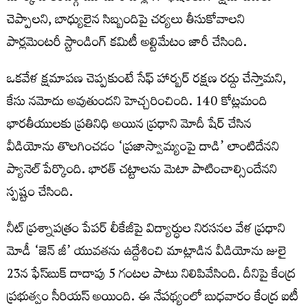
చెప్పాలని, బాధ్యులైన సిబ్బందిపై చర్యలు తీసుకోవాలని
పార్లమెంటరీ స్టాండింగ్ కమిటీ అల్టిమేటం జారీ చేసింది.
ఒకవేళ క్షమాపణ చెప్పకుంటే సేఫ్ హార్బర్ రక్షణ రద్దు చేస్తామని,
కేసు నమోదు అవుతుందని హెచ్చరించింది. 140 కోట్లమంది
భారతీయులకు ప్రతినిధి అయిన ప్రధాని మోదీ షేర్ చేసిన
వీడియోను తొలగించడం ‘ప్రజాస్వామ్యంపై దాడి’ లాంటిదేనని
ప్యానెల్‌ పేర్కొంది. భారత్ చట్టాలను మెటా పాటించాల్సిందేనని
స్పష్టం చేసింది.
నీట్ ప్రశ్నాపత్రం పేపర్ లీకేజీపై విద్యార్ధుల నిరసనల వేళ ప్రధాని
మోడీ ‘జెన్ జీ’ యువతను ఉద్దేశించి మాట్లాడిన వీడియోను జులై
23న ఫేస్‌బుక్ దాదాపు 5 గంటల పాటు నిలిపివేసింది. దీనిపై కేంద్ర
ప్రభుత్వం సీరియస్ అయింది. ఈ నేపథ్యంలో బుధవారం కేంద్ర ఐటీ