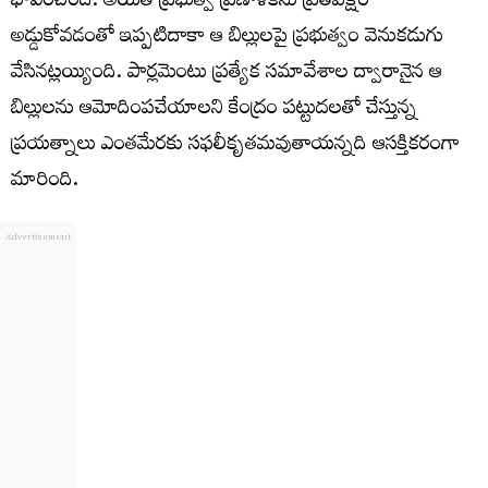
భావించింది. అయితే ప్రభుత్వ ప్రణాళికను ప్రతిపక్షం
అడ్డుకోవడంతో ఇప్పటిదాకా ఆ బిల్లులపై ప్రభుత్వం వెనుకడుగు
వేసినట్లయ్యింది. పార్లమెంటు ప్రత్యేక సమావేశాల ద్వారానైన ఆ
బిల్లులను ఆమోదింపచేయాలని కేంద్రం పట్టుదలతో చేస్తున్న
ప్రయత్నాలు ఎంతమేరకు సఫలీకృతమవుతాయన్నది ఆసక్తికరంగా
మారింది.