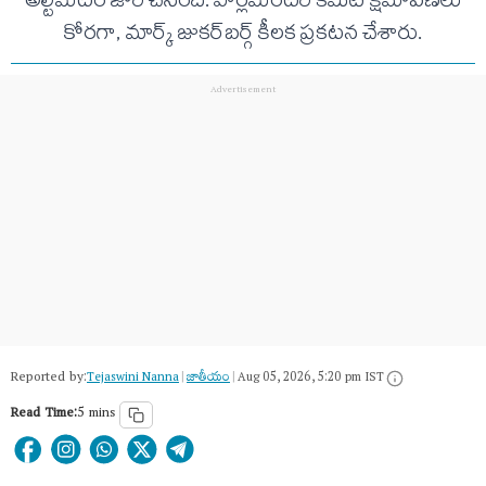
అల్టిమేటం జారీ చేసింది. పార్లమెంటరీ కమిటీ క్షమాపణలు
కోరగా, మార్క్ జుకర్‌బర్గ్ కీలక ప్రకటన చేశారు.
Reported by:
Tejaswini Nanna
|
జాతీయం
|
Aug 05, 2026, 5:20 pm IST
Read Time:
5 mins