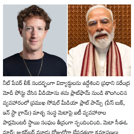
నీట్ పేపర్ లీక్ సందర్భంగా విద్యార్ధులను ఉద్దేశించి ప్రధాని నరేంద్ర
మోదీ పోస్టు చేసిన వీడియోను తమ ప్లాట్‌ఫామ్ నుండి తొలగించిన
వ్యవహారంలో ప్రముఖ సోషల్ మీడియా ప్లాట్ పామ్స్ (పేస్ బుక్,
ఇన్ స్టా గ్రామ్) మాతృ సంస్థ మెటాపై ఐటీ వ్యవహారాల
పార్లమెంటరీ స్థాయి సంఘం తీవ్రంగా స్పందించింది. మెటా సీఈఓ
మార్క్ జుకర్‌బర్గ్‌ మూడు రోజుల్లోగా భేషరతుగా క్షమాపణలు