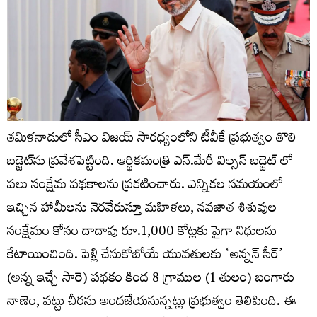
తమిళనాడులో సీఎం విజయ్ సారధ్యంలోని టీవీకే ప్రభుత్వం తొలి
బడ్జెట్‌ను ప్రవేశపెట్టింది. ఆర్థికమంత్రి ఎన్.మేరీ విల్సన్‌ బడ్జెట్ లో
పలు సంక్షేమ పథకాలను ప్రకటించారు. ఎన్నికల సమయంలో
ఇచ్చిన హామీలను నెరవేరుస్తూ మహిళలు, నవజాత శిశువుల
సంక్షేమం కోసం దాదాపు రూ.1,000 కోట్లకు పైగా నిధులను
కేటాయించింది. పెళ్లి చేసుకోబోయే యువతులకు ‘అన్నన్ సీర్’
(అన్న ఇచ్చే సారె) పథకం కింద 8 గ్రాముల (1 తులం) బంగారు
నాణెం, పట్టు చీరను అందజేయనున్నట్లు ప్రభుత్వం తెలిపింది. ఈ