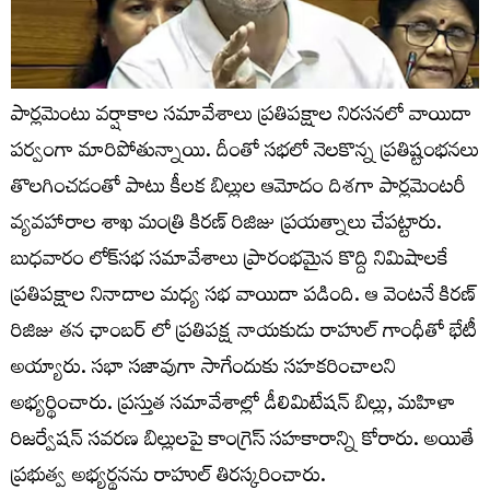
పార్లమెంటు వర్షాకాల సమావేశాలు ప్రతిపక్షాల నిరసనలో వాయిదా
పర్వంగా మారిపోతున్నాయి. దీంతో సభలో నెలకొన్న ప్రతిష్టంభనలు
తొలగించడంతో పాటు కీలక బిల్లుల ఆమోదం దిశగా పార్లమెంటరీ
వ్యవహారాల శాఖ మంత్రి కిరణ్ రిజిజు ప్రయత్నాలు చేపట్టారు.
బుధవారం లోక్‌సభ సమావేశాలు ప్రారంభమైన కొద్ది నిమిషాలకే
ప్రతిపక్షాల నినాదాల మధ్య సభ వాయిదా పడింది. ఆ వెంటనే కిరణ్
రిజిజు తన ఛాంబర్ లో ప్రతిపక్ష నాయకుడు రాహుల్ గాంధీతో భేటీ
అయ్యారు. సభా సజావుగా సాగేందుకు సహకరించాలని
అభ్యర్థించారు. ప్రస్తుత సమావేశాల్లో డీలిమిటేషన్ బిల్లు, మహిళా
రిజర్వేషన్ సవరణ బిల్లులపై కాంగ్రెస్ సహకారాన్ని కోరారు. అయితే
ప్రభుత్వ అభ్యర్థనను రాహుల్‌ తిరస్కరించారు.