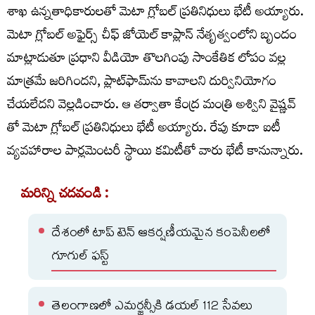
శాఖ ఉన్నతాధికారులతో మెటా గ్లోబల్ ప్రతినిధులు భేటీ అయ్యారు.
మెటా గ్లోబల్ అఫైర్స్ చీఫ్ జోయెల్ కాప్లాన్ నేతృత్వంలోని బృందం
మాట్లాడుతూ ప్రధాని వీడియో తొలగింపు సాంకేతిక లోపం వల్ల
మాత్రమే జరిగిందని, ప్లాట్‌ఫామ్‌ను కావాలని దుర్వినియోగం
చేయలేదని వెల్లడించారు. ఆ తర్వాతా కేంద్ర మంత్రి అశ్విని వైష్ణవ్
తో మెటా గ్లోబల్ ప్రతినిధులు భేటీ అయ్యారు. రేపు కూడా ఐటీ
వ్యవహారాల పార్లమెంటరీ స్థాయి కమిటీతో వారు భేటీ కానున్నారు.
మరిన్ని చదవండి :
దేశంలో టాప్ టెన్ ఆకర్షణీయమైన కంపెనీలలో
గూగుల్‌ ఫస్ట్‌
తెలంగాణలో ఎమర్జన్సీకి డయల్ 112 సేవలు