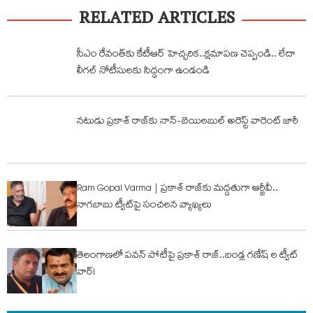
RELATED ARTICLES
సీఎం రేవంత్‌కు కేటీఆర్ హెచ్చరిక‌..క్షమాపణ చెప్పండి.. లేదా
లీగల్ నోటీసులకు సిద్ధంగా ఉండండి
నటుడు ప్రకాశ్ రాజ్‌కు నాన్-బెయిలబుల్ అరెస్ట్ వారెంట్ జారీ
Ram Gopal Varma | ప్రకాశ్ రాజ్‌కు మద్దతుగా ఆర్జీవీ..
నాగబాబు ట్వీట్‌పై సంచలన వ్యాఖ్యలు
తెలంగాణలో పవన్ పోటీపై ప్రకాశ్ రాజ్..బండ్ల గణేష్ ల ట్వీట్
వార్!