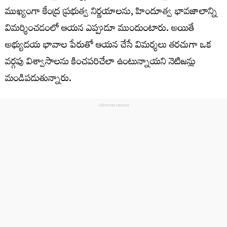
ముఖ్యంగా కేంద్ర ప్రభుత్వ నిర్ణయాలను, హిందూత్వ భావజాలాన్ని
విమర్శించడంలో ఆయన ఎప్పుడూ ముందుంటారు. అయితే
అభ్యుదయ భావాల పేరుతో ఆయన చేసే విమర్శలు తరచుగా ఒక
వర్గపు విశ్వాసాలను కించపరిచేలా ఉంటున్నాయని నెటిజన్లు
మండిపడుతున్నారు.