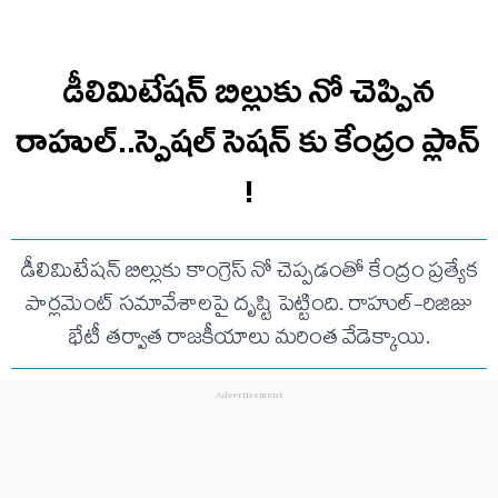
డీలిమిటేషన్ బిల్లుకు నో చెప్పిన
రాహుల్..స్పెషల్ సెషన్ కు కేంద్రం ప్లాన్
!
డీలిమిటేషన్ బిల్లుకు కాంగ్రెస్ నో చెప్పడంతో కేంద్రం ప్రత్యేక
పార్లమెంట్ సమావేశాలపై దృష్టి పెట్టింది. రాహుల్-రిజిజు
భేటీ తర్వాత రాజకీయాలు మరింత వేడెక్కాయి.