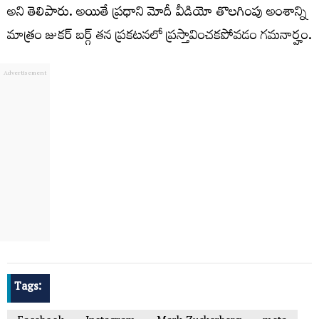
అని తెలిపారు. అయితే ప్రధాని మోదీ వీడియో తొలగింపు అంశాన్ని
మాత్రం జుకర్ బర్గ్ తన ప్రకటనలో ప్రస్తావించకపోవడం గమనార్హం.
Tags: