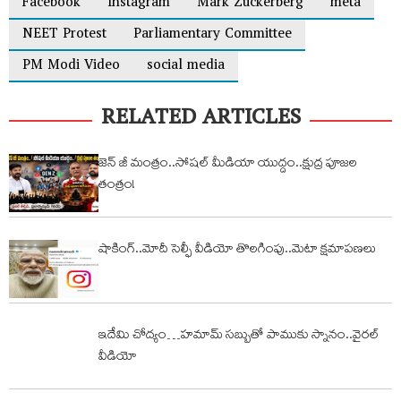
Facebook
Instagram
Mark Zuckerberg
meta
NEET Protest
Parliamentary Committee
PM Modi Video
social media
RELATED ARTICLES
జెన్ జీ మంత్రం..సోషల్ మీడియా యుద్దం..క్షుద్ర పూజల
తంత్రం!
షాకింగ్..మోదీ సెల్ఫీ వీడియో తొలగింపు..మెటా క్షమాపణలు
ఇదేమి చోద్యం…హమామ్ సబ్బుతో పాముకు స్నానం..వైరల్
వీడియో