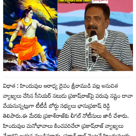
విధాత : హిందువుల ఆరాధ్య దైవం శ్రీరాముడి పట్ల అనుచిత
వ్యాఖ్యలు చేసిన సీనియర్ నటుడు ప్రకాష్‌రాజ్‌పై పరువు నష్టం దావా
వేయనున్నట్లుగా టీటీడీ బోర్డు సభ్యులు భానుప్రకాష్ రెడ్డి
తెలిపారు.ఈ మేరకు ప్రకాశ్‌రాజ్‌కు లీగల్‌ నోటీసులు జారీ చేశారు.
హిందువుల మనోభావాలు కించపరిచేలా ప్రకాష్‌రాజ్ వ్యాఖ్యలు