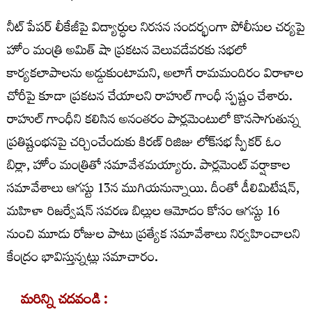
నీట్ పేపర్ లీకేజీపై విద్యార్ధుల నిరసన సందర్భంగా పోలీసుల చర్యపై
హోం మంత్రి అమిత్ షా ప్రకటన వెలువడేవరకు సభలో
కార్యకలాపాలను అడ్డుకుంటామని, అలాగే రామమందిరం విరాళాల
చోరీపై కూడా ప్రకటన చేయాలని రాహుల్ గాంధీ స్పష్టం చేశారు.
రాహుల్ గాంధీని కలిసిన అనంతరం పార్లమెంటులో కొనసాగుతున్న
ప్రతిష్టంభనపై చర్చించేందుకు కిరణ్ రిజిజు లోక్‌సభ స్పీకర్ ఓం
బిర్లా, హోం మంత్రితో సమావేశమయ్యారు. పార్లమెంట్‌ వర్షాకాల
సమావేశాలు ఆగస్టు 13న ముగియనున్నాయి. దీంతో డీలిమిటేషన్,
మహిళా రిజర్వేషన్ సవరణ బిల్లుల ఆమోదం కోసం ఆగస్టు 16
నుంచి మూడు రోజుల పాటు ప్రత్యేక సమావేశాలు నిర్వహించాలని
కేంద్రం భావిస్తున్నట్లు సమాచారం.
మరిన్ని చదవండి :