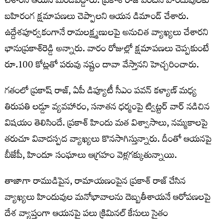
చేశారని ఆయన మండిపడ్డారు. ప్రకాశ్ రాజ్ వెంటనే హిందువులకు
బహిరంగ క్షమాపణలు చెప్పాలని ఆయన డిమాండ్‌ చేశారు.
ఉద్దేశపూర్వకంగానే రామలక్ష్మణులపై అనుచిత వ్యాఖ్యలు చేశారని
భానుప్రకాశ్‌రెడ్డి అన్నారు. వారం రోజుల్లో క్షమాపణలు చెప్పకుంటే
రూ.100 కోట్లతో పరువు నష్టం దావా వేస్తానని హెచ్చరించారు.
గతంలో ప్రకాష్ రాజ్, ఏపీ డిప్యూటీ సీఎం పవన్ కళ్యాణ్ మధ్య
తిరుపతి లడ్డూ వ్యవహారం, సనాతన ధర్మంపై ట్విట్టర్ వార్ నడిచిన
విషయం తెలిసిందే. ప్రకాశ్ హిందు మత విశ్వాసాలు, నమ్మకాలపై
తరుచూ వివాదస్పద వ్యాఖ్యలు కొనసాగిస్తున్నారు. దీంతో ఆయనపై
బీజేపీ, హిందూ సంఘాలు ఆగ్రహం వెళ్లగక్కుతున్నాయి.
తాజాగా రాముడిపైన, రామాయణంపైన ప్రకాశ్ రాజ్ చేసిన
వ్యాఖ్యలు హిందువుల మనోభావాలను దెబ్బతీశాయనే ఆరోపణలపై
దేశ వ్యాప్తంగా ఆయనపై పలు క్రిమినల్ కేసులు సైతం