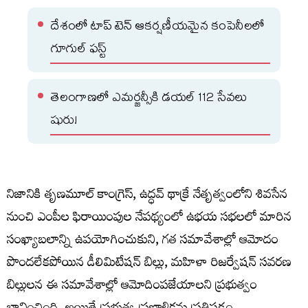
దేశంలో టాప్ టెన్ ఆకర్షణీయమైన కంపెనీలలో
గూగుల్‌ ఫస్ట్‌
తెలంగాణలో ఎమర్జన్సీకి డయల్ 112 సేవలు
షురు!
నిజానికి తృణమూల్ కాంగ్రెస్, ఉద్ధవ్ థాక్రే నేతృత్వంలోని శివసేన
నుంచి ఎంపీల ఫిరాయింపుల నేపథ్యంలో ఉభయ సభలలో మారిన
సంఖ్యాబలాన్ని ఉపయోగించుకుని, గత సమావేశాల్లో ఆమోదం
పొందలేకపోయిన డీలిమిటేషన్ బిల్లు, మహిళా రిజర్వేషన్ సవరణ
బిల్లులన ఈ సమావేశాల్లో ఆమోదింపజేయాలని ప్రభుత్వం