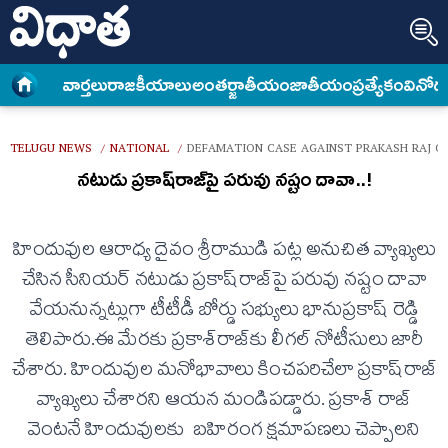
వార్త‌లు
రాజకీయాలు
అంత‌ర్జాతీయం
జాతీయం
ప్రత్యేకం
వినోద
TELUGU NEWS
NATIONAL
DEFAMATION CASE AGAINST PRAKASH RAJ 
/
/
నటుడు ప్రకాష్‌రాజ్‌పై పరువు నష్టం దావా..!
హిందువుల ఆరాధ్య దైవం శ్రీరాముడి పట్ల అనుచిత వ్యాఖ్యలు
చేసిన సీనియర్ నటుడు ప్రకాష్‌రాజ్‌పై పరువు నష్టం దావా
వేయనున్నట్లుగా టీటీడీ బోర్డు సభ్యులు భానుప్రకాష్ రెడ్డి
తెలిపారు.ఈ మేరకు ప్రకాశ్‌రాజ్‌కు లీగల్‌ నోటీసులు జారీ
చేశారు. హిందువుల మనోభావాలు కించపరిచేలా ప్రకాష్‌రాజ్
వ్యాఖ్యలు చేశారని ఆయన మండిపడ్డారు. ప్రకాశ్ రాజ్
వెంటనే హిందువులకు బహిరంగ క్షమాపణలు చెప్పాలని