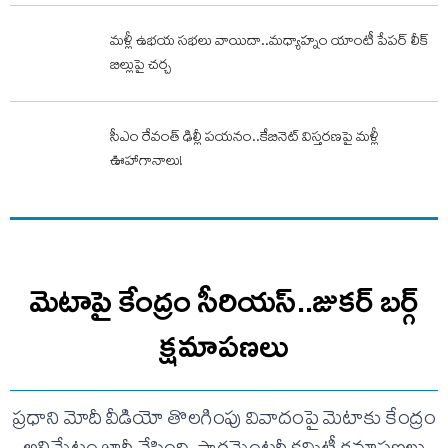
మళ్లీ ఉభయ సభలు వాయిదా..మధ్యాహ్నం యాంటీ పేపర్ లీక్
బిల్లుపై చర్చ
సీఎం రేవంత్ ఢిల్లీ పయనం..కేబినెట్ విస్తరణపై మళ్లీ
ఊహాగానాలు!
మెటాపై కేంద్రం సీరియస్..జుకర్ బర్గ్
క్షమాపణలు
ప్రధాని మోదీ వీడియో తొలగింపు వివాదంపై మెటాకు కేంద్రం