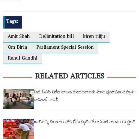
Tags:
Amit Shah
Delimitation bill
kiren rijiju
Om Birla
Parliament Special Session
Rahul Gandhi
RELATED ARTICLES
నీట్ పేపర్ లీకేజి బాధిత కుటుంబాలకు మోదీ క్షమాపణ చెప్పాలి:
రాహుల్ గాంధీ
అయోధ్య విరాళాల చోరీ కేసు స్కిట్ లో రాహుల్ గాంధీ యాక్టింగ్