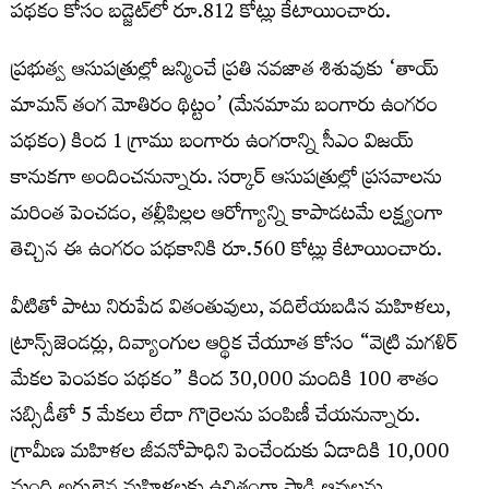
పథకం కోసం బడ్జెట్‌లో రూ.812 కోట్లు కేటాయించారు.
ప్రభుత్వ ఆసుపత్రుల్లో జన్మించే ప్రతి నవజాత శిశువుకు ‘తాయ్
మామన్ తంగ మోతిరం థిట్టం’ (మేనమామ బంగారు ఉంగరం
పథకం) కింద 1 గ్రాము బంగారు ఉంగరాన్ని సీఎం విజయ్
కానుకగా అందించనున్నారు. సర్కార్ ఆసుపత్రుల్లో ప్రసవాలను
మరింత పెంచడం, తల్లీపిల్లల ఆరోగ్యాన్ని కాపాడటమే లక్ష్యంగా
తెచ్చిన ఈ ఉంగరం పథకానికి రూ.560 కోట్లు కేటాయించారు.
వీటితో పాటు నిరుపేద వితంతువులు, వదిలేయబడిన మహిళలు,
ట్రాన్స్‌జెండర్లు, దివ్యాంగుల ఆర్థిక చేయూత కోసం “వెట్రి మగళిర్
మేకల పెంపకం పథకం” కింద 30,000 మందికి 100 శాతం
సబ్సిడీతో 5 మేకలు లేదా గొర్రెలను పంపిణీ చేయనున్నారు.
గ్రామీణ మహిళల జీవనోపాధిని పెంచేందుకు ఏడాదికి 10,000