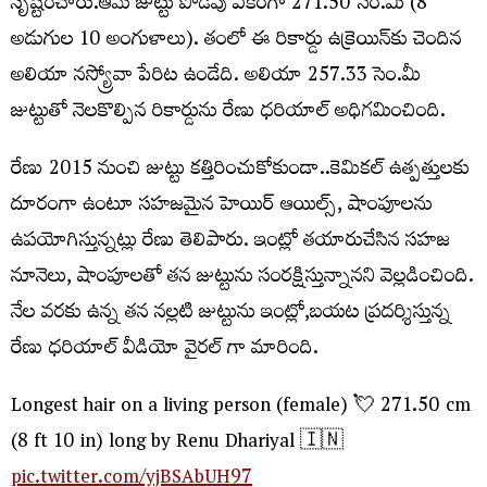
సృష్టించారు.ఆమె జుట్టు పొడవు ఏకంగా 271.50 సెం.మీ (8
అడుగుల 10 అంగుళాలు). తంలో ఈ రికార్డు ఉక్రెయిన్‌కు చెందిన
అలియా నస్య్రోవా పేరిట ఉండేది. అలియా 257.33 సెం.మీ
జుట్టుతో నెలకొల్పిన రికార్డును రేణు ధరియాల్ అధిగమించింది.
రేణు 2015 నుంచి జుట్టు కత్తిరించుకోకుండా..కెమికల్ ఉత్పత్తులకు
దూరంగా ఉంటూ సహజమైన హెయిర్ ఆయిల్స్, షాంపూలను
ఉపయోగిస్తున్నట్లు రేణు తెలిపారు. ఇంట్లో తయారుచేసిన సహజ
నూనెలు, షాంపూలతో తన జుట్టును సంరక్షిస్తున్నానని వెల్లడించింది.
నేల వరకు ఉన్న తన నల్లటి జుట్టును ఇంట్లో,బయట ప్రదర్శిస్తున్న
రేణు ధరియాల్ వీడియో వైరల్ గా మారింది.
Longest hair on a living person (female) 💘 271.50 cm
(8 ft 10 in) long by Renu Dhariyal 🇮🇳
pic.twitter.com/yjBSAbUH97