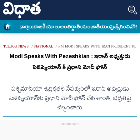
వార్త‌లు
రాజకీయాలు
అంత‌ర్జాతీయం
జాతీయం
ప్రత్యేకం
వినోద
TELUGU NEWS
NATIONAL
PM MODI SPEAKS WITH IRAN PRESIDENT PEZ
/
/
Modi Speaks With Pezeshkian : ఇరాన్ అధ్యక్షుడు
పెజెష్కియాన్ కి ప్రధాని మోదీ ఫోన్
పశ్చిమాసియా ఉద్రిక్తతల నేపథ్యంలో ఇరాన్ అధ్యక్షుడు
పెజెష్కియాన్‌కు ప్రధాని మోదీ ఫోన్ చేసి శాంతి, భద్రతపై
చర్చించారు.