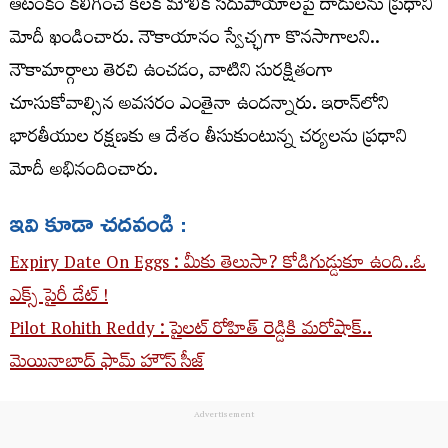
ఆటంకం కలిగించే కీలక మౌలిక సదుపాయాలపై దాడులను ప్రధాని
మోదీ ఖండించారు. నౌకాయానం స్వేచ్ఛగా కొనసాగాలని..
నౌకామార్గాలు తెరచి ఉంచడం, వాటిని సురక్షితంగా
చూసుకోవాల్సిన అవసరం ఎంతైనా ఉందన్నారు. ఇరాన్‌లోని
భారతీయుల రక్షణకు ఆ దేశం తీసుకుంటున్న చర్యలను ప్రధాని
మోదీ అభినందించారు.
ఇవి కూడా చదవండి :
Expiry Date On Eggs : మీకు తెలుసా? కోడిగుడ్డుకూ ఉంది..ఓ
ఎక్స్ పైరీ డేట్ !
Pilot Rohith Reddy : పైలట్ రోహిత్ రెడ్డికి మరోషాక్..
మెయినాబాద్ ఫామ్ హౌస్ సీజ్