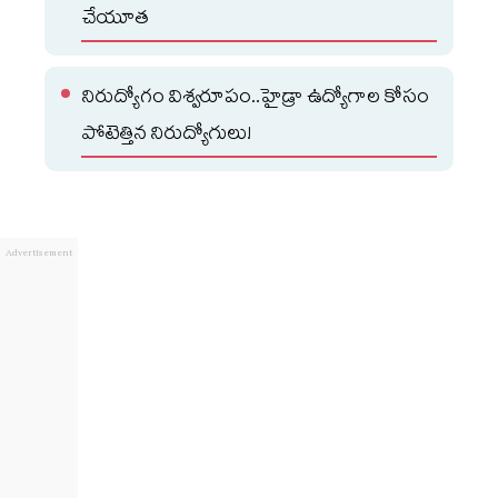
చేయూత
నిరుద్యోగం విశ్వరూపం..హైడ్రా ఉద్యోగాల కోసం
పోటెత్తిన నిరుద్యోగులు!