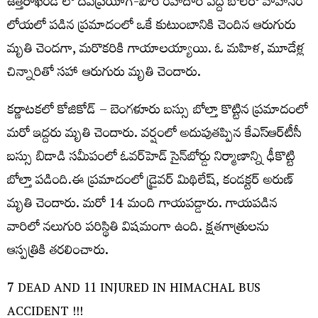
ఉత్తరాఖండ్ లో దేవప్రయాగ్-పౌరీ రహదారి వద్ద బొలెరో వాహనం
లోయలో పడిన ప్రమాదంలో ఒకే కుటుంబానికి చెందిన ఆరుగురు
మృతి చెందగా, మరొకరికి గాయాలయ్యాయి. ఓ మహిళ, మూడేళ్ల
చిన్నారితో సహా ఆరుగురు మృతి చెందారు.
కర్ణాటకలో కోజికోడ్‌ – బెంగళూరు బస్సు బోల్తా కొట్టిన ప్రమాదంలో
మరో ఇద్దరు మృతి చెందారు. వర్షంలో అదుపుతప్పిన కేఎస్‌ఆర్‌టీసీ
బస్సు బిడాడి సమీపంలో ఓవర్‌హెడ్‌ సైన్‌బోర్డు నిర్మాణాన్ని ఢీకొట్టి
బోల్తా పడింది.ఈ ప్రమాదంలో డ్రైవర్‌ మిథిలేష్‌, కండక్టర్‌ అరుణ్‌
మృతి చెందారు. మరో 14 మంది గాయపడ్డారు. గాయపడిన
వారిలో నలుగురి పరిస్థితి విషమంగా ఉంది. క్షతగాత్రులను
ఆస్పత్రికి తరలించారు.
7 DEAD AND 11 INJURED IN HIMACHAL BUS
ACCIDENT !!!