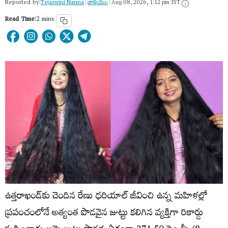
Reported by:
Tejaswini Nanna
|
జాతీయం
|
Aug 08, 2026, 1:12 pm IST
Read Time:
2 mins
ఉత్తరాఖండ్‌కు చెందిన రేణు ధరియాల్ జీవించి ఉన్న మహిళల్లో
ప్రపంచంలోనే అత్యంత పొడవైన జుట్టు కలిగిన వ్యక్తిగా రికార్డు