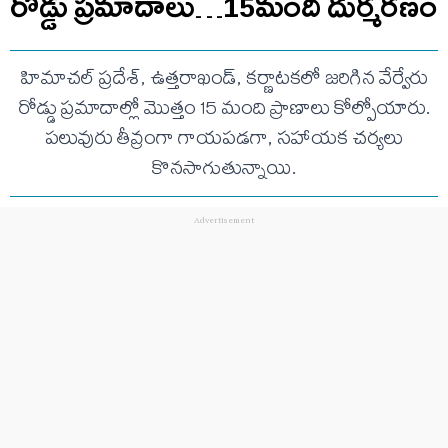
రోడ్డు ప్రమాదాలు…15మంది దుర్మరణం
హిమాచల్ ప్రదేశ్, ఉత్తరాఖండ్, కర్ణాటకలో జరిగిన వేర్వేరు
రోడ్డు ప్రమాదాల్లో మొత్తం 15 మంది ప్రాణాలు కోల్పోయారు.
పలువురు తీవ్రంగా గాయపడగా, సహాయక చర్యలు
కొనసాగుతున్నాయి.