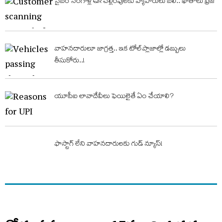
సైబర్‌ నేరగాళ్ల QR చెల్లింపులకు వ్యాపారులు బలి.. ఖాతాలు ఫ్రీజ్‌
వాహనదారులూ జాగ్రత్త.. ఇక టోల్​ప్లాజాల్లో డబ్బులు
తీసుకోరు..!
యూపీఐ లావాదేవీలు ఫెయిలైతే ఏం చేయాలి?
ఫాస్టాగ్‌ లేని వాహనదారులకు గుడ్ న్యూస్!