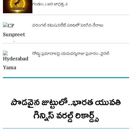
గండం..! జ‌ర జాగ్ర‌త్త‌..!!
వరంగల్ కమిషనరేట్ పరిధిలో పెరిగిన నేరాలు
రోడ్డు ప్రమాదాలపై యమధర్మరాజు ప్రచారం..వైరల్
పొడవైన జుట్టులో..భారత యువతి
గిన్నిస్ వరల్డ్ రికార్డ్స్