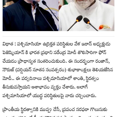
విధాత : పశ్చిమాసియా ఉద్రిక్తత పరిస్థితుల వేళ ఇరాన్ అధ్యక్షుడు
పెజెష్కియాన్ కి భారత ప్రధాని నరేంద్ర మోదీ తొలిసారిగా ఫోన్
చేయడం ప్రాధాన్యత సంతరించుకుంది. ఈ సందర్భంగా రంజాన్‌,
నౌరుజ్‌ (పర్షియన్‌ నూతన సంవత్సరం) శుభాకాంక్షలు తెలియజేసిన
మోదీ.. ఈ పర్వదినాలు పశ్చిమాసియాలో శాంతి, స్థిరత్వం
తీసుకువస్తాయని ఆశాభావం వ్యక్తం చేశారు. అలాగే
పశ్చిమాసియాలో యుద్ధ పరిస్థితులపై వారు చర్చించారు.
ప్రాంతీయ స్థిరత్వానికి ముప్పు చేసే, ప్రపంచ సరఫరా గొలుసుకు