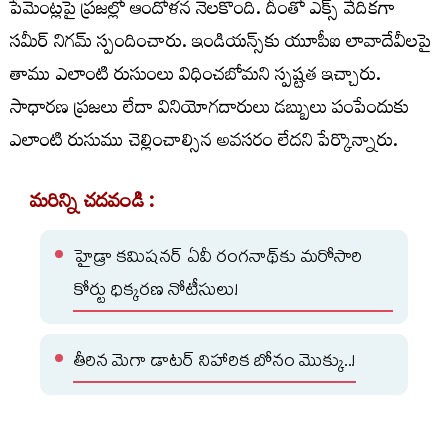
పేమెంట్లపై ప్రజల్లో ఆందోళన నెలకొంది. దీంతో ఎక్స్‌ వేదికగా
సమీర్‌ నిగమ్‌ స్పందించారు. ఇండియన్స్‌కు యూపీఐ లావాదేవీలపై
తాము ఎలాంటి రుసుంలు విధించబోమని స్పష్టత ఇచ్చారు.
సాధారణ ప్రజలు లేదా వినియోగదారులు డబ్బులు పంపేందుకు
ఎలాంటి రుసుము చెల్లించాల్సిన అవసరం లేదని పేర్కొన్నారు.
మరిన్ని చదవండి :
హైడ్రా కమిషనర్ ఏవీ రంగనాథ్‌కు మరోసారి
కోర్టు ధిక్కరణ నోటీసులు!
తీరిన మెగా డాటర్ నిహారిక బోనం మొక్కు..!