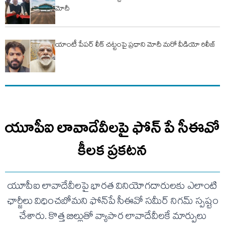
మోదీ
యాంటీ పేపర్ లీక్ చట్టంపై ప్రధాని మోదీ మరో వీడియో రిలీజ్
యూపీఐ లావాదేవీలపై ఫోన్ పే సీఈవో
కీలక ప్రకటన
యూపీఐ లావాదేవీలపై భారత వినియోగదారులకు ఎలాంటి
ఛార్జీలు విధించబోమని ఫోన్‌పే సీఈవో సమీర్ నిగమ్ స్పష్టం
చేశారు. కొత్త బిల్లుతో వ్యాపార లావాదేవీలకే మార్పులు