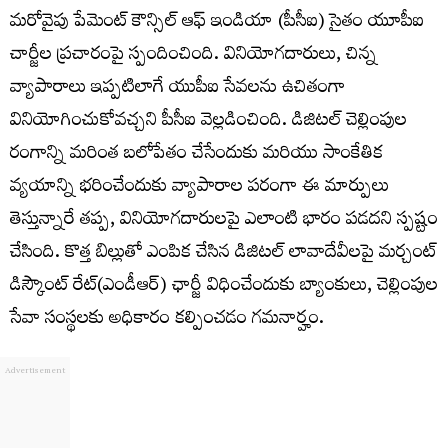
మరోవైపు పేమెంట్ కౌన్సిల్ ఆఫ్ ఇండియా (పీసీఐ) సైతం యూపీఐ
చార్జీల ప్రచారంపై స్పందించింది. వినియోగదారులు, చిన్న
వ్యాపారాలు ఇప్పటిలాగే యుపీఐ సేవలను ఉచితంగా
వినియోగించుకోవచ్చని పీసీఐ వెల్లడించింది. డిజిటల్ చెల్లింపుల
రంగాన్ని మరింత బలోపేతం చేసేందుకు మరియు సాంకేతిక
వ్యయాన్ని భరించేందుకు వ్యాపారాల పరంగా ఈ మార్పులు
తెస్తున్నారే తప్ప, వినియోగదారులపై ఎలాంటి భారం పడదని స్పష్టం
చేసింది. కొత్త బిల్లుతో ఎంపిక చేసిన డిజిటల్‌ లావాదేవీలపై మర్చంట్‌
డిస్కౌంట్‌ రేట్‌(ఎండీఆర్‌) ఛార్జీ విధించేందుకు బ్యాంకులు, చెల్లింపుల
సేవా సంస్థలకు అధికారం కల్పించడం గమనార్హం.