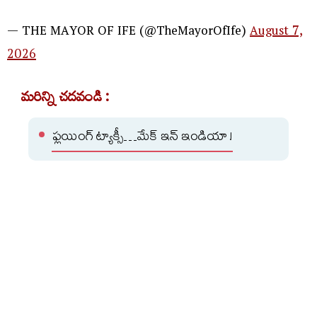
— THE MAYOR OF IFE (@TheMayorOfIfe)
August 7,
2026
మరిన్ని చదవండి :
ఫ్లయింగ్ ట్యాక్సీ…మేక్ ఇన్ ఇండియా !
సుందరం ఉప్పల్ చెరువు..బస్టాండ్ అధ్వాన్నం!!