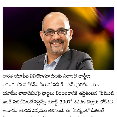
భారత యూపీఐ వినియోగదారులకు ఎలాంటి ఛార్జీలు
విధించబోమని ఫోన్‌పే సీఈవో సమీర్‌ నిగమ్‌ ప్రకటించారు.
యూపీఐ లావాదేవీలపై ఛార్జీలు విధించడానికి ఉద్దేశించిన ‘పేమెంట్
అండ్ సెటిల్‌మెంట్ సిస్టమ్స్ యాక్ట్-2007’ సవరణ బిల్లుకు లోక్‌సభ
ఆమోదం తెలిపిన విషయం తెలిసిందే. ఈ నేపథ్యంలో డిజిటల్‌