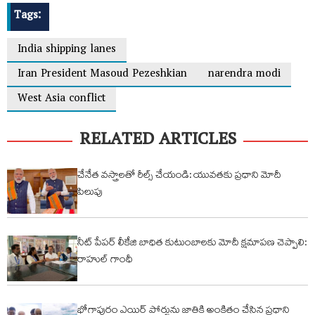
Tags:
India shipping lanes
Iran President Masoud Pezeshkian
narendra modi
West Asia conflict
RELATED ARTICLES
చేనేత వస్త్రాలతో రీల్స్ చేయండి: యువతకు ప్రధాని మోదీ
పిలుపు
నీట్ పేపర్ లీకేజి బాధిత కుటుంబాలకు మోదీ క్షమాపణ చెప్పాలి:
రాహుల్ గాంధీ
భోగాపురం ఎయిర్ పోర్టును జాతికి అంకితం చేసిన ప్రధాని