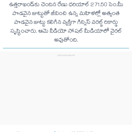
ఉత్తరాఖండ్‌కు చెందిన రేణు ధరియాల్ 271.50 సెం.మీ
పొడవైన జుట్టుతో జీవించి ఉన్న మహిళల్లో అత్యంత
పొడవైన జుట్టు కలిగిన వ్యక్తిగా గిన్నిస్ వరల్డ్ రికార్డు
సృష్టించారు. ఆమె వీడియో సోషల్ మీడియాలో వైరల్
అవుతోంది.