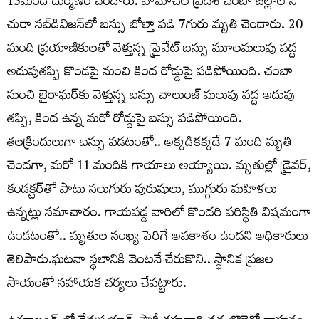
15మంది దుర్మణం చెందారు. హిమాచ‌ల్ ప్రదేశ్‌ చంబా జిల్లాలోని
చురా స‌బ్‌డివిజ‌న్‌లో బస్సు బోల్తా పడి 7గురు మృతి చెందారు. 20
మంది ప్రయాణికులతో వెళ్తున్న ప్రైవేట్ బస్సు మూలమలుపు వద్ద
అదుపుతప్పి కొండపై నుంచి కింద రోడ్డుపై పడిపోయింది. చంబా
నుంచి బైరాఘ‌ర్‌కు వెళ్తున్న బస్సు చాలుంజ్ మ‌లుపు వ‌ద్ద అదుపు
తప్పి, కింద ఉన్న మరో రోడ్డుపై బస్సు పడిపోయింది.
తలక్రిందులుగా బస్సు పడటంతో.. అక్కడికక్కడే 7 మంది మృతి
చెందగా, మరో 11 మందికి గాయాలు అయ్యాయి. మృతుల్లో డ్రైవర్,
కండక్టర్‌తో పాటు నలుగురు పురుషులు, ముగ్గురు మహిళలు
ఉన్నట్లు సమాచారం. గాయపడ్డ వారిలో కొందరి పరిస్థితి విషమంగా
ఉండటంతో.. మృతుల సంఖ్య పెరిగే అవకాశం ఉందని అధికారులు
తెలిపారు.ఘటనా స్థలానికి వెంటనే చేరుకొని.. స్థానిక ప్రజల
సాయంతో సహాయక చర్యలు చేపట్టారు.