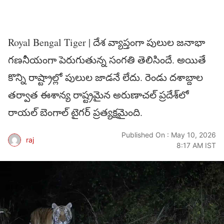
Royal Bengal Tiger | దేశ వ్యాప్తంగా పులుల జ‌నాభా
గ‌ణ‌నీయంగా పెరుగుతున్న సంగ‌తి తెలిసిందే. అయితే
కొన్ని రాష్ట్రాల్లో పులుల జాడ‌నే లేదు. రెండు ద‌శాబ్దాల
త‌ర్వాత ఈశాన్య రాష్ట్ర‌మైన అరుణాచ‌ల్ ప్ర‌దేశ్‌లో
రాయ‌ల్ బెంగాల్ టైగ‌ర్ ప్ర‌త్య‌క్ష‌మైంది.
Published On : May 10, 2026
raj
8:17 AM IST