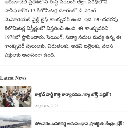
అరుణాచ‌ల్ ప్ర‌దేశ్‌లోని ఈస్ట్ సెయింగ్ జిల్లా ప‌రిధిలోని
పాసిఘాట్‌కు 13 కిలోమీట‌ర్ల దూరంలో డీ ఎరింగ్
మెమోరియ‌ల్ వైల్డ్ లైఫ్ శాంక్చువ‌రీ ఉంది. ఇది 190 చ‌ద‌ర‌పు
కిలోమీట‌ర్ల విస్తీర్ణంలో విస్త‌రించి ఉంది. ఈ శాంక్చువ‌రీని
1978లో స్థాపించారు. సెయింగ్, సిబ్యా న‌దుల మ‌ధ్య ఉన్న ఈ
శాంక్చువ‌రీ పులుల‌కు, చిరుత‌ల‌కు, అడ‌వి బ‌ర్రెల‌కు, వ‌ల‌స
ప‌క్షుల‌కు ఆవాసంగా ఉంది.
Latest News
కాక్రోచ్ పార్టీ కొత్త కార్యాచరణ..‘క్యా బోల్తీ పబ్లిక్’!
August 6, 2026
పోలవరం-బనకచర్ల అనుసంధాన ప్రాజెక్టుకు కేంద్రం బ్రేక్ !