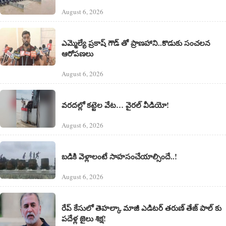
August 6, 2026
ఎమ్మెల్యే ప్రకాష్ గౌడ్ తో ప్రాణహాని..కొడుకు సంచలన
ఆరోపణలు
August 6, 2026
వరదల్లో కట్టెల వేట… వైరల్ వీడియో!
August 6, 2026
బడికి వెళ్లాలంటే సాహసంచేయాల్సిందే..!
August 6, 2026
రేప్ కేసులో తెహల్కా మాజీ ఎడిటర్ తరుణ్ తేజ్ పాల్ కు
పదేళ్ల జైలు శిక్ష!