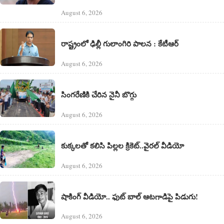
August 6, 2026
రాష్ట్రంలో ఢిల్లీ గులాంగిరి పాలన : కేటీఆర్
August 6, 2026
సింగరేణికి చేరిన నైనీ బొగ్గు
August 6, 2026
కుక్కలతో కలిసి పిల్లల క్రికెట్..వైరల్ వీడియో
August 6, 2026
షాకింగ్ వీడియో.. ఫుట్ బాల్ ఆటగాడిపై పిడుగు!
August 6, 2026