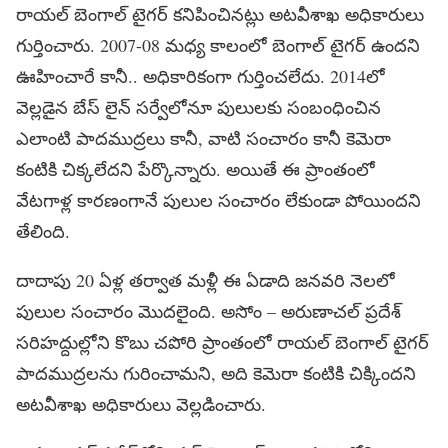
రాయ‌ల్ బెంగాల్ టైగ‌ర్ క‌నిపించిన‌ట్లు అట‌వీశాఖ అధికారులు
గుర్తించారు. 2007-08 మ‌ధ్య కాలంలో బెంగాల్ టైగ‌ర్ ఉంద‌ని
ఊహించారే కానీ.. అధికారికంగా గుర్తించ‌లేదు. 2014లో
వెల్ల‌డైన బేస్ లైన్ స‌ర్వేలోనూ పులుల‌కు సంబంధించిన
ఎలాంటి పాద‌ముద్ర‌లు కానీ, వాటి సంచారం కానీ కెమెరా
కంటికి చిక్క‌లేదని పేర్కొన్నారు. అయితే ఈ ప్రాంతంలో
వేట‌గాళ్ల కార‌ణంగానే పులుల సంచారం లేకుండా పోయింద‌ని
తేలింది.
దాదాపు 20 ఏళ్ల త‌ర్వాత మ‌ళ్లీ ఈ ఏడాది జ‌న‌వ‌రి నెల‌లో
పులుల సంచారం మొద‌లైంది. అసోం – అరుణాచ‌ల్ ప్ర‌దేశ్
స‌రిహ‌ద్దుల్లోని కొబు చ‌పోరి ప్రాంతంలో రాయ‌ల్ బెంగాల్ టైగ‌ర్
పాద‌ముద్ర‌ల‌ను గురించామ‌ని, అది కెమెరా కంటికి చిక్కింద‌ని
అట‌వీశాఖ అధికారులు వెల్ల‌డించారు.