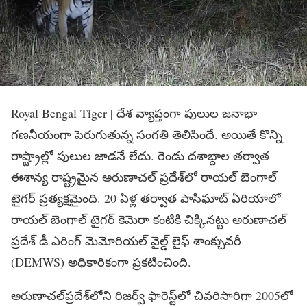
Royal Bengal Tiger | దేశ వ్యాప్తంగా పులుల జ‌నాభా
గ‌ణ‌నీయంగా పెరుగుతున్న సంగ‌తి తెలిసిందే. అయితే కొన్ని
రాష్ట్రాల్లో పులుల జాడ‌నే లేదు. రెండు ద‌శాబ్దాల త‌ర్వాత
ఈశాన్య రాష్ట్ర‌మైన అరుణాచ‌ల్ ప్ర‌దేశ్‌లో రాయ‌ల్ బెంగాల్
టైగ‌ర్ ప్ర‌త్య‌క్ష‌మైంది. 20 ఏళ్ల త‌ర్వాత పాసిఘాట్ ఏరియాలో
రాయ‌ల్ బెంగాల్ టైగ‌ర్ కెమెరా కంటికి చిక్కిన‌ట్టు అరుణాచ‌ల్
ప్ర‌దేశ్ డీ ఎరింగ్ మెమోరియ‌ల్ వైల్డ్ లైఫ్ శాంక్చువ‌రీ
(DEMWS) అధికారికంగా ప్ర‌క‌టించింది.
అరుణాచ‌ల్‌ప్ర‌దేశ్‌లోని రిజ‌ర్వ్ ఫారెస్ట్‌లో చివ‌రిసారిగా 2005లో