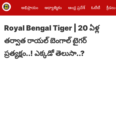
అభిప్రాయం
ఆధ్యాత్మికం
ఆంధ్ర ప్రదేశ్
ఓటీటీ
క్రీడలు
Royal Bengal Tiger | 20 ఏళ్ల
త‌ర్వాత రాయ‌ల్ బెంగాల్ టైగ‌ర్
ప్ర‌త్య‌క్షం..! ఎక్క‌డో తెలుసా..?