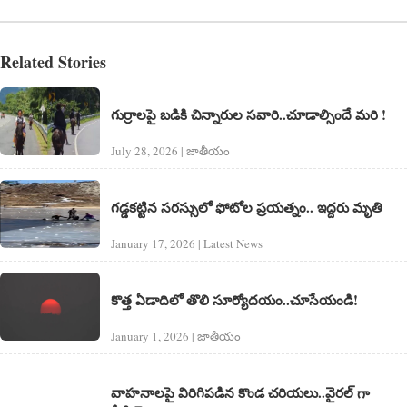
Related Stories
గుర్రాలపై బడికి చిన్నారుల సవారి..చూడాల్సిందే మరి !
July 28, 2026 | జాతీయం
గడ్డకట్టిన సరస్సులో ఫోటోల ప్రయత్నం.. ఇద్దరు మృతి
January 17, 2026 | Latest News
కొత్త ఏడాదిలో తొలి సూర్యోదయం..చూసేయండి!
January 1, 2026 | జాతీయం
వాహనాలపై విరిగిపడిన కొండ చరియలు..వైరల్ గా