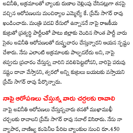
అవినీతి, అక్రమాలతో బ్యాంకు రుణాల చెల్లింపు చేసినట్లుగా తనపై
వచ్చిన ఆరోపణలను మంచిర్యాల ఎమ్మెల్యే కే. ప్రేమ్ సాగర్ రావు
ఖండించారు. మంత్రి పదవి రేసులో ఉన్నాననే నాపై రాజకీయ
కుట్రతో ప్రత్యర్థి పార్టీలతో పాటు జిల్లాకు చెందిన సొంత పార్టీ వారు
సైతం అవినీతి ఆరోపణలతో దుష్ప్రచారం చేస్తున్నారని ఆయన స్పష్టం
చేశారు. నేను ఎలాంటి అక్రమాలకు పాల్పడలేదు అని, నాపై
తప్పుడు ప్రచారం చేస్తున్న వారిని వదిలిపెట్టబోనని, వారిపై పరువు
నష్టం దావా వేస్తానని, త్వరలో అన్ని కుట్రలు బయటకు వస్తాయని
ప్రేమ్ సాగర్ రావు పేర్కొన్నారు.
నాపై ఆరోపణలు చేస్తున్న వారు చర్చలకు రావాలి
నాపై అవినీతి ఆరోపణలు చేస్తున్నవారు తనతో ముఖాముఖీ
చర్చలకు రావాలని ప్రేమ్ సాగర్ రావు సవాల్ విసిరారు. నేను నా
వ్యాపార, వాణిజ్య కంపెనీల పేరిట బ్యాంకుల నుంచి రూ.450