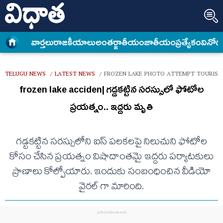
వార్త‌లు
రాజకీయాలు
అంత‌ర్జాతీయం
జాతీయం
ప్రత్యేకం
వినోద
TELUGU NEWS
LATEST NEWS
FROZEN LAKE PHOTO ATTEMPT TOURIST
/
/
frozen lake acciden| గడ్డకట్టిన సరస్సులో ఫోటోల
ప్రయత్నం.. ఇద్దరు మృతి
గడ్టకట్టిన సరస్సులోని ఐస్ పలకలపై నిలుచుని ఫోటోల
కోసం చేసిన ప్రయత్నం విషాదాంతమై ఇద్దరు పర్యాటకులు
ప్రాణాలు కోల్పోయారు. ఇందుకు సంబంధించిన వీడియో
వైరల్ గా మారింది.