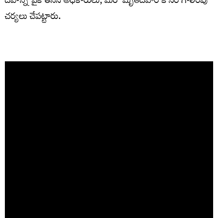
దేహాన్ని పైకి తీసిన అధికారులు, మరో మృతదేహం కోసం గాలింపు
చర్యలు చేపట్టారు.