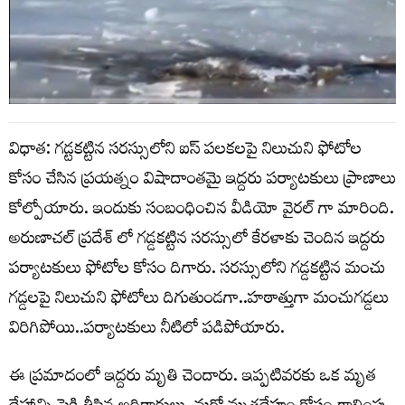
విధాత: గడ్టకట్టిన సరస్సులోని ఐస్ పలకలపై నిలుచుని ఫోటోల
కోసం చేసిన ప్రయత్నం విషాదాంతమై ఇద్దరు పర్యాటకులు ప్రాణాలు
కోల్పోయారు. ఇందుకు సంబంధించిన వీడియో వైరల్ గా మారింది.
అరుణాచల్ ప్రదేశ్ లో గడ్డకట్టిన సరస్సులో కేరళాకు చెందిన ఇద్దరు
పర్యాటకులు ఫోటోల కోసం దిగారు. సరస్సులోని గడ్డకట్టిన మంచు
గడ్డలపై నిలుచుని ఫోటోలు దిగుతుండగా..హఠాత్తుగా మంచుగడ్డలు
విరిగిపోయి..పర్యాటకులు నీటిలో పడిపోయారు.
ఈ ప్రమాదంలో ఇద్దరు మృతి చెందారు. ఇప్పటివరకు ఒక మృత