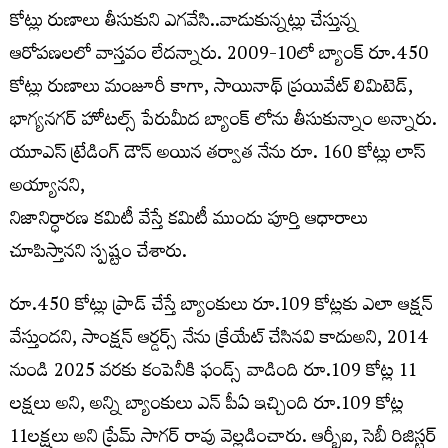
కోట్లు రుణాలు తీసుకుని ఎగవేసి..వాడుకున్నట్లు చేస్తున్న
ఆరోపణలలో వాస్తవం లేదన్నారు. 2009-10లో బ్యాంక్ రూ.450
కోట్లు రుణాలు మంజూరీ కాగా, సాయినాథ్ ప్రయివేట్ లిమిటెడ్,
భాగ్యనగర్ హోటల్స్ పేరుమీద బ్యాంక్ లోను తీసుకున్నాం అన్నారు.
యూఎస్ ట్రేడింగ్ డౌన్ అయిన తర్వాత నేను రూ. 160 కోట్లు లాస్
అయ్యానని,
నిజానిర్ధారణ కమిటీ వేస్తే కమిటీ ముందు పూర్తి ఆధారాలు
చూపిస్తానని స్పష్టం చేశారు.
రూ.450 కోట్లు ప్రాడ్ చేస్తే బ్యాంకులు రూ.109 కోట్లకు ఎలా ఆక్షన్
వేస్తుందని, సాంక్షన్ ఆర్డర్స్ నేను క్రేయేట్ చేసినవి కాదుఅని, 2014
నుండి 2025 వరకు కంపెనీకి ఫండ్స్ వాడింది రూ.109 కోట్ల 11
లక్షలు అని, అన్ని బ్యాంకులు ఎన్ పీఏ ఇచ్చింది రూ.109 కోట్ల
11లక్షలు అని ప్రేమ్ సాగర్ రావు వెల్లడించారు. ఆర్బీఐ, సెబీ రిజిస్టర్