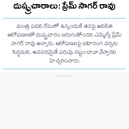
దుష్ఫ్రచారాలు: ప్రేమ్ సాగర్ రావు
మంత్రి పదవి రేసులో ఉన్నందుకే తనపై అవినీతి
ఆరోపణలతో దుష్ప్రచారం జరుగుతోందని ఎమ్మెల్యే ప్రేమ్
సాగర్ రావు అన్నారు. ఆరోపణలపై బహిరంగ చర్చకు
సిద్ధమని, అవసరమైతే పరువు నష్టం దావా వేస్తానని
హెచ్చరించారు.