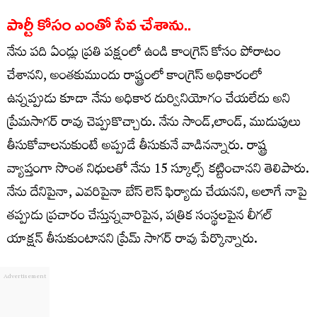
పార్టీ కోసం ఎంతో సేవ చేశాను..
నేను పది ఏండ్లు ప్రతి పక్షంలో ఉండి కాంగ్రెస్ కోసం పోరాటం
చేశానని, అంతకుముందు రాష్ట్రంలో కాంగ్రెస్ అధికారంలో
ఉన్నప్పుడు కూడా నేను అధికార దుర్వినియోగం చేయలేదు అని
ప్రేమసాగర్ రావు చెప్పుకొచ్చారు. నేను సాండ్,లాండ్, ముడుపులు
తీసుకోవాలనుకుంటే అప్పుడే తీసుకునే వాడినన్నారు. రాష్ట్ర
వ్యాప్తంగా సొంత నిధులతో నేను 15 స్కూల్స్ కట్టించానని తెలిపారు.
నేను దేనిపైనా, ఎవరిపైనా బేస్ లెస్ ఫిర్యాదు చేయనని, అలాగే నాపై
తప్పుడు ప్రచారం చేస్తున్నవారిపైన, పత్రిక సంస్థలపైన లీగల్
యాక్షన్ తీసుకుంటానని ప్రేమ్ సాగర్ రావు పేర్కొన్నారు.