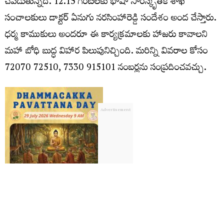
చేపడుతున్నది. 12.15 గంటలకు భాషా సాంస్కృతిక శాఖ
సంచాలకులు డాక్టర్ ఏనుగు నరసింహారెడ్డి సందేశం అంద చేస్తారు.
ధర్మ కాముకులు అందరూ ఈ కార్యక్రమాలకు హాజరు కావాలని
మహా బోధి బుద్ధ విహార పిలుపునిచ్చింది. ‪‪‪‪మరిన్ని వివరాల కోసం
72070 72510‬‬‬‬, ‪‪‪7330 915101 నంబర్లను సంప్రదించవచ్చు.