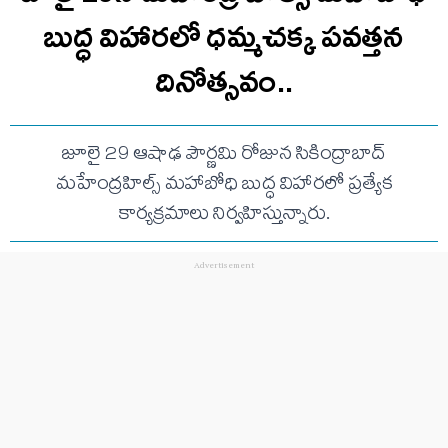
బుద్ధ విహారలో ధమ్మచక్క పవత్తన
దినోత్సవం..
జూలై 29 ఆషాఢ పౌర్ణమి రోజున సికింద్రాబాద్‌
మహేంద్రహిల్స్‌ మహాబోధి బుద్ధ విహారలో ప్రత్యేక
కార్యక్రమాలు నిర్వహిస్తున్నారు.