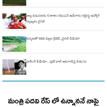
బిల్లు విడుదలకు 10శాతం కమిషన్ అడిగారు: రిటైర్డు ఉద్యోగి
వ్యాఖ్యలు వైరల్
కుక్కలతో కలిసి పిల్లల క్రికెట్..వైరల్ వీడియో
షాకింగ్ వీడియో.. ఫుట్ బాల్ ఆటగాడిపై పిడుగు!
మంత్రి పదవి రేస్ లో ఉన్నాననే నాపై