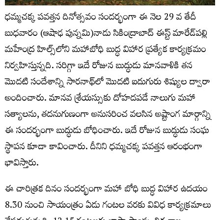
ధమ్మచక్క పవత్తన దినోత్సవం సందర్భంగా ఈ నెల 29 వ తేదీ
బుధవారం (ఆషాఢ పున్నమి)నాడు సికింద్రాబాద్ ఈస్ట్ మారేడ్‌పల్లి
మహేంద్ర హిల్స్‌లోని మహాబోధి బుద్ధ విహార ప్రత్యేక కార్యక్రమం
నిర్వహిస్తున్నది. సరిగ్గా ఇదే రోజున బుద్ధుడు మానవాళికి తన
మొదటి సందేశాన్ని సారనాథ్‌లో మొదటి ఐదుగురు శిష్యుల ద్వారా
అందించారు. మానవ శ్రేయస్సుకు దోహదపడే నాలుగు మహా
సత్యాలను, తదనుగుణంగా అనుసరించ వలసిన అష్టాంగ మార్గాన్ని
ఈ సందర్భంగా బుద్ధుడు బోధించారు. ఇదే రోజున బుద్ధుడు సంఘ
స్థాపన కూడా కావించారు. దీనిని ధమ్మచక్క పవత్తన ఆరంభంగా
భావిస్తారు.
ఈ చారిత్రక దినం సందర్భంగా మహా బోధి బుద్ధ విహార ఉదయం
8.30 నుంచి సాయంత్రం ఏడు గంటల వరకు వివిధ కార్యక్రమాలు