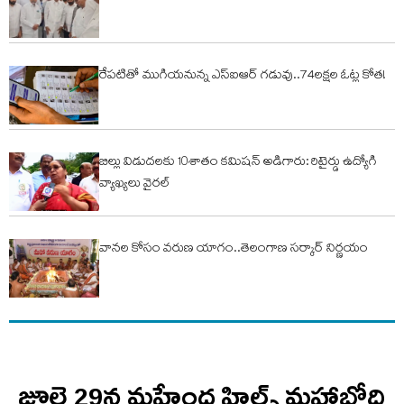
రేపటితో ముగియనున్న ఎస్‌ఐఆర్ గడువు..74లక్షల ఓట్ల కోత!
బిల్లు విడుదలకు 10శాతం కమిషన్ అడిగారు: రిటైర్డు ఉద్యోగి
వ్యాఖ్యలు వైరల్
వానల కోసం వరుణ యాగం..తెలంగాణ సర్కార్ నిర్ణయం
జూలై 29న మహేంద్ర హిల్స్‌ మహాబోధి