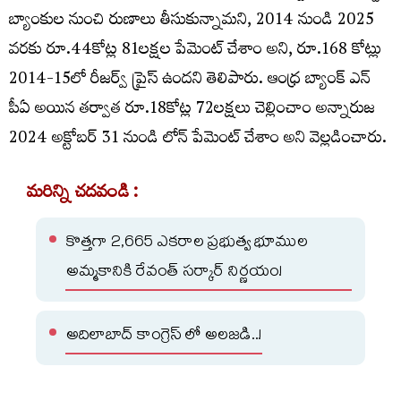
బ్యాంకుల నుంచి రుణాలు తీసుకున్నామని, 2014 నుండి 2025
వరకు రూ.44కోట్ల 81లక్షల పేమెంట్ చేశాం అని, రూ.168 కోట్లు
2014-15లో రీజర్వ్ ప్రైస్ ఉందని తెలిపారు. ఆంధ్ర బ్యాంక్ ఎన్
పీఏ అయిన తర్వాత రూ.18కోట్ల 72లక్షలు చెల్లించాం అన్నారుజ
2024 అక్టోబర్ 31 నుండి లోన్ పేమెంట్ చేశాం అని వెల్లడించారు.
మరిన్ని చదవండి :
కొత్తగా 2,665 ఎకరాల ప్రభుత్వ భూముల
అమ్మకానికి రేవంత్ సర్కార్ నిర్ణయం!
అదిలాబాద్ కాంగ్రెస్ లో అలజడి..!