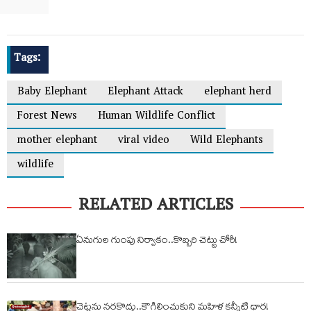
Tags:
Baby Elephant
Elephant Attack
elephant herd
Forest News
Human Wildlife Conflict
mother elephant
viral video
Wild Elephants
wildlife
RELATED ARTICLES
ఏనుగుల గుంపు నిర్వాకం..కొబ్బరి చెట్టు చోరీ!
చెట్లను నరకొద్దు..కౌగిలించుకుని మహిళ కన్నీటి ధార!