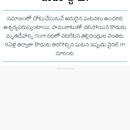
సమాజంలో చోటుచేసుకునే అరుదైన ఘటనలు అందరిని
అశ్చర్యపరుస్తుంటాయి. పాముకాటుతో చనిపోయిన కొడుకు
మృతదేహాన్ని గంగానదిలో వదిలేసిన తల్లిదండ్రుల చెంతకు
8ఏళ్ల తర్వాతా కొడుకు తిరిగొచ్చిన ఘటన ఇప్పుడు వైరల్ గా
మారింది.