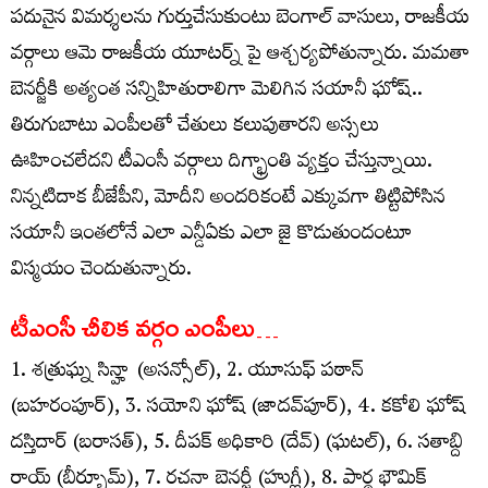
పదునైన విమర్శలను గుర్తుచేసుకుంటు బెంగాల్ వాసులు, రాజకీయ
వర్గాలు ఆమె రాజకీయ యూటర్న్ పై ఆశ్చ‌ర్య‌పోతున్నారు. మ‌మ‌తా
బెన‌ర్జీకి అత్యంత స‌న్నిహితురాలిగా మెలిగిన సయానీ ఘోష్..
తిరుగుబాటు ఎంపీలతో చేతులు క‌లుపుతార‌ని అస్స‌లు
ఊహించ‌లేద‌ని టీఎంసీ వర్గాలు దిగ్భ్రాంతి వ్యక్తం చేస్తున్నాయి.
నిన్నటిదాక బీజేపీని, మోదీని అందరికంటే ఎక్కువగా తిట్టిపోసిన
సయానీ ఇంత‌లోనే ఎలా ఎన్డీఏకు ఎలా జై కొడుతుంద‌ంటూ
విస్మయం చెందుతున్నారు.
టీఎంసీ చీలిక వర్గం ఎంపీలు…
1. శత్రుఘ్న సిన్హా (అసన్సోల్), 2. యూసుఫ్ పఠాన్
(బహరంపూర్), 3. సయోని ఘోష్ (జాదవ్‌పూర్), 4. కకోలి ఘోష్
దస్తిదార్ (బరాసత్), 5. దీపక్ అధికారి (దేవ్) (ఘటల్), 6. సతాబ్ది
రాయ్ (బీర్భూమ్), 7. రచనా బెనర్జీ (హుగ్లీ), 8. పార్థ భౌమిక్