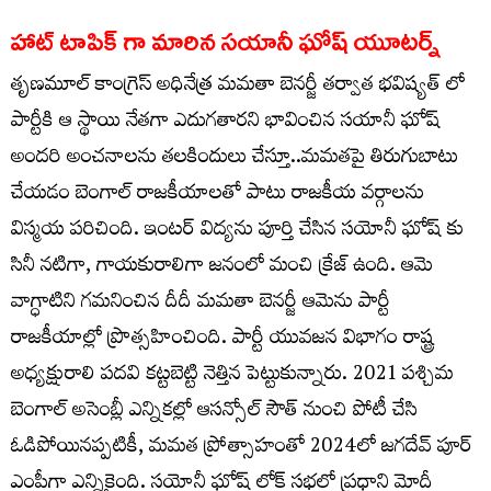
హాట్ టాపిక్ గా మారిన సయానీ ఘోష్ యూటర్న్
తృణమూల్ కాంగ్రెస్ అధినేత్ర మమతా బెనర్జీ తర్వాత భవిష్యత్ లో
పార్టీకి ఆ స్థాయి నేతగా ఎదుగతారని భావించిన సయానీ ఘోష్
అందరి అంచనాలను తలకిందులు చేస్తూ..మమతపై తిరుగుబాటు
చేయడం బెంగాల్ రాజకీయాలతో పాటు రాజకీయ వర్గాలను
విస్మయ పరిచింది. ఇంటర్ విద్యను పూర్తి చేసిన సయోనీ ఘోష్ కు
సినీ నటిగా, గాయకురాలిగా జనంలో మంచి క్రేజ్ ఉంది. ఆమె
వాగ్ధాటిని గమనించిన దీదీ మమతా బెనర్జీ ఆమెను పార్టీ
రాజకీయాల్లో ప్రొత్సహించింది. పార్టీ యువ‌జ‌న విభాగం రాష్ట్ర
అధ్య‌క్షురాలి ప‌ద‌వి క‌ట్ట‌బెట్టి నెత్తిన పెట్టుకున్నారు. 2021 పశ్చిమ
బెంగాల్ అసెంబ్లీ ఎన్నికల్లో ఆసన్సోల్ సౌత్ నుంచి పోటీ చేసి
ఓడిపోయినప్పటికీ, మమత ప్రోత్సాహంతో 2024లో జగదేవ్ పూర్
ఎంపీగా ఎన్నికైంది. సయోనీ ఘోష్ లోక్ సభలో ప్రధాని మోదీ