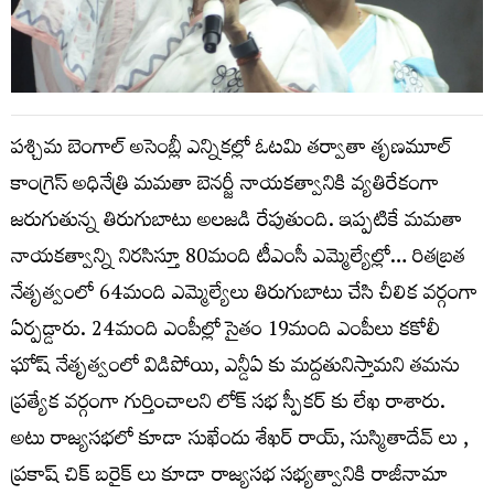
పశ్చిమ బెంగాల్ అసెంబ్లీ ఎన్నికల్లో ఓటమి తర్వాతా తృణమూల్
కాంగ్రెస్ అధినేత్రి మమతా బెనర్జీ నాయకత్వానికి వ్యతిరేకంగా
జరుగుతున్న తిరుగుబాటు అలజడి రేపుతుంది. ఇప్పటికే మమతా
నాయకత్వాన్ని నిరసిస్తూ 80మంది టీఎంసీ ఎమ్మెల్యేల్లో… రితబ్రత
నేతృత్వంలో 64మంది ఎమ్మెల్యేలు తిరుగుబాటు చేసి చీలిక వర్గంగా
ఏర్పడ్డారు. 24మంది ఎంపీల్లో సైతం 19మంది ఎంపీలు కకోలీ
ఘోష్ నేతృత్వంలో విడిపోయి, ఎన్డీఏ కు మద్దతునిస్తామని తమను
ప్రత్యేక వర్గంగా గుర్తించాలని లోక్ సభ స్పీకర్ కు లేఖ రాశారు.
అటు రాజ్యసభలో కూడా సుఖేందు శేఖర్ రాయ్, సుస్మితాదేవ్ లు ,
ప్రకాష్ చిక్ బరైక్ లు కూడా రాజ్యసభ సభ్యత్వానికి రాజీనామా