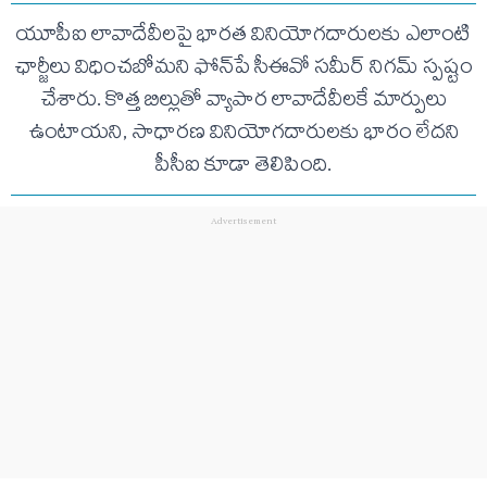
యూపీఐ లావాదేవీలపై భారత వినియోగదారులకు ఎలాంటి
ఛార్జీలు విధించబోమని ఫోన్‌పే సీఈవో సమీర్ నిగమ్ స్పష్టం
చేశారు. కొత్త బిల్లుతో వ్యాపార లావాదేవీలకే మార్పులు
ఉంటాయని, సాధారణ వినియోగదారులకు భారం లేదని
పీసీఐ కూడా తెలిపింది.