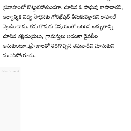
ప్రవాహంలో కొట్టుకపోతుండగా, చూసిన ఓ సాధువు కాపాడారని,
ఆధ్యాత్మిక విద్య సాధనకు గోరఖ్‌పుర్‌ తీసుకువెళ్లాడని రాహుల్‌
వెల్లడించాడు. తమ కొడుకు విషయంతో జరిగిన అద్భుతాన్ని
చూసిన తల్లిదండ్రులు, గ్రామస్తులు అదంతా దైవలీల
అనుకుంటూ..ప్రాణాలతో తిరిగొచ్చిన తమవాడిని చూసుకుని
మురిసిపోయారు.