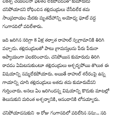
చికిత్స చేయించినా ఫలితం లేకపోవడంతో కుమారుడు
చనిపోయాడని రోధించిన తల్లిదండ్రులు చేసేదిలేక తమ
సాంప్రదాయం మేరకు మృతదేహాన్ని అయోధ్య ఘాట్‌ వద్ద
గంగానదిలో వదిలేశారు.
ఇది జరిగిన సరిగ్గా 8 ఏళ్ల తర్వాత రాహుల్‌ స్వగ్రామానికి తిరిగి
వచ్చాడు. తల్లిదండ్రులతో పాటు గ్రామస్తులను పేరు పేరునా
ఆప్యాయంగా పలకరించాడు. చనిపోయిన కుమారుడు తిరిగి
రావడం ఏమిటనుకుంటూ తల్లిదండ్రులు ఆశ్చర్యపోయి తొలుత ఈ
విషయాన్ని నమ్మలేకపోయారు. అయితే రాహుల్‌ శరీరంపై ఉన్న
గాయాన్ని చూసి తల్లిదండ్రులు అతడు తమ కుమారుడేనని
గుర్తించారు. అసలు ఏం జరిగిందన్న విషయాన్ని కొడుకు మాటల్లో
తెలుసుకుని మరింత అశ్చర్యానికి, ఆనందానికి లోనయ్యారు.
చనిపోయాడనుకుని ఆ రోజు గంగానదిలో వదిలేసిన నన్ను.. నది