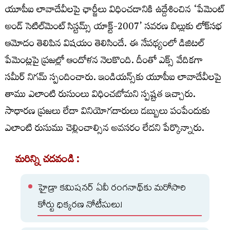
యూపీఐ లావాదేవీలపై ఛార్జీలు విధించడానికి ఉద్దేశించిన ‘పేమెంట్
అండ్ సెటిల్‌మెంట్ సిస్టమ్స్ యాక్ట్-2007’ సవరణ బిల్లుకు లోక్‌సభ
ఆమోదం తెలిపిన విషయం తెలిసిందే. ఈ నేపథ్యంలో డిజిటల్‌
పేమెంట్లపై ప్రజల్లో ఆందోళన నెలకొంది. దీంతో ఎక్స్‌ వేదికగా
సమీర్‌ నిగమ్‌ స్పందించారు. ఇండియన్స్‌కు యూపీఐ లావాదేవీలపై
తాము ఎలాంటి రుసుంలు విధించబోమని స్పష్టత ఇచ్చారు.
సాధారణ ప్రజలు లేదా వినియోగదారులు డబ్బులు పంపేందుకు
ఎలాంటి రుసుము చెల్లించాల్సిన అవసరం లేదని పేర్కొన్నారు.
మరిన్ని చదవండి :
హైడ్రా కమిషనర్ ఏవీ రంగనాథ్‌కు మరోసారి
కోర్టు ధిక్కరణ నోటీసులు!