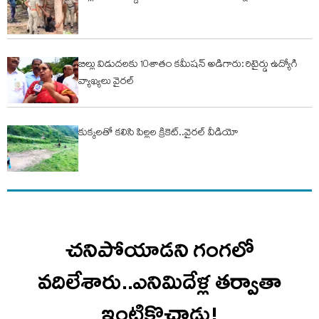
బిల్లు విడుదలకు 10శాతం కమీషన్ అడిగారు: రిటైర్డు ఉద్యోగి
వ్యాఖ్యలు వైరల్
కుక్కలతో కలిసి పిల్లల క్రికెట్..వైరల్ వీడియో
చనిపోయాడని గంగలో
వదిలేశారు..ఎనిమిదేళ్ల తర్వాతా
ఇంటికొచ్చాడు!