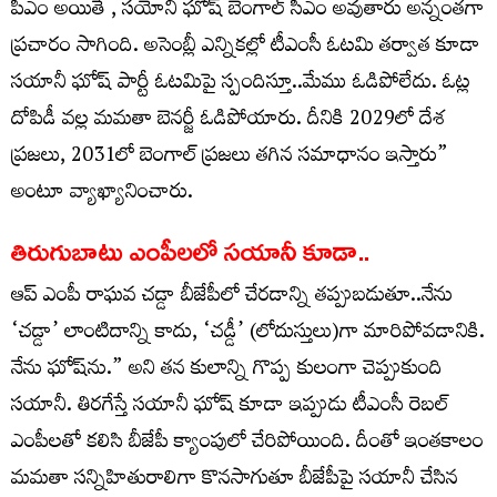
పీఎం అయితే , సయోనీ ఘోష్ బెంగాల్ సీఎం అవుతారు అన్నంత‌గా
ప్ర‌చారం సాగింది. అసెంబ్లీ ఎన్నికల్లో టీఎంసీ ఓటమి తర్వాత కూడా
సయానీ ఘోష్ పార్టీ ఓటమిపై స్పందిస్తూ..మేము ఓడిపోలేదు. ఓట్ల
దోపిడీ వల్ల మమతా బెనర్జీ ఓడిపోయారు. దీనికి 2029లో దేశ
ప్రజలు, 2031లో బెంగాల్ ప్రజలు తగిన సమాధానం ఇస్తారు”
అంటూ వ్యాఖ్యానించారు.
తిరుగుబాటు ఎంపీలలో సయానీ కూడా..
ఆప్ ఎంపీ రాఘవ చడ్డా బీజేపీలో చేరడాన్ని తప్పుబడుతూ..నేను
‘చడ్డా’ లాంటిదాన్ని కాదు, ‘చడ్డీ’ (లోదుస్తులు)గా మారిపోవడానికి.
నేను ఘోష్‌ను.” అని తన కులాన్ని గొప్ప కులంగా చెప్పుకుంది
సయానీ. తిరగేస్తే సయానీ ఘోష్ కూడా ఇప్పుడు టీఎంసీ రెబల్
ఎంపీలతో కలిసి బీజేపీ క్యాంపులో చేరిపోయింది. దీంతో ఇంతకాలం
మమతా సన్నిహితురాలిగా కొనసాగుతూ బీజేపీపై సయానీ చేసిన