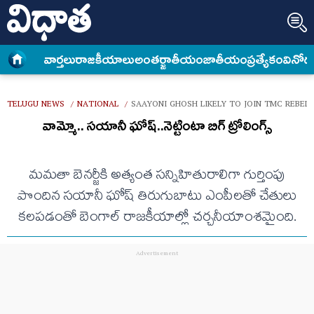
వార్త‌లు
రాజకీయాలు
అంత‌ర్జాతీయం
జాతీయం
ప్రత్యేకం
వినోద
TELUGU NEWS
NATIONAL
SAAYONI GHOSH LIKELY TO JOIN TMC REBELL
/
/
వామ్మో.. సయానీ ఘోష్..నెట్టింటా బిగ్ ట్రోలింగ్స్
మమతా బెనర్జీకి అత్యంత సన్నిహితురాలిగా గుర్తింపు
పొందిన సయానీ ఘోష్ తిరుగుబాటు ఎంపీలతో చేతులు
కలపడంతో బెంగాల్ రాజకీయాల్లో చర్చనీయాంశమైంది.