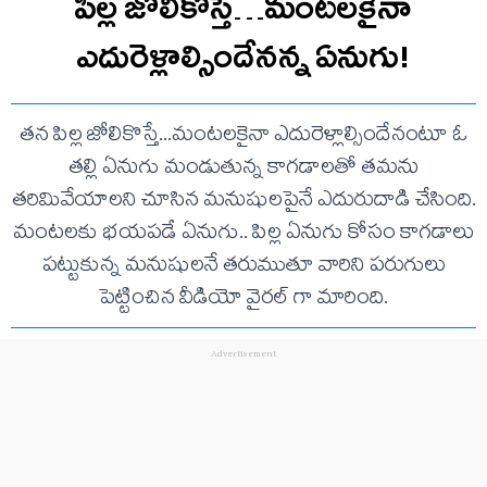
పిల్ల జోలికొస్తే…మంటలకైనా
ఎదురెళ్లాల్సిందేనన్న ఏనుగు!
తన పిల్ల జోలికొస్తే...మంటలకైనా ఎదురెళ్లాల్సిందేనంటూ ఓ
తల్లి ఏనుగు మండుతున్న కాగడాలతో తమను
తరిమివేయాలని చూసిన మనుషులపైనే ఎదురుదాడి చేసింది.
మంటలకు భయపడే ఏనుగు.. పిల్ల ఏనుగు కోసం కాగడాలు
పట్టుకున్న మనుషులనే తరుముతూ వారిని పరుగులు
పెట్టించిన వీడియో వైరల్ గా మారింది.