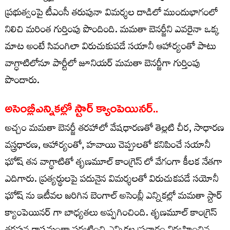
ప్రభుత్వంపై టీఎంసీ తరుపునా విమర్శల దాడిలో ముందుభాగంలో
నిలిచి మరింత గుర్తింపు పొందింది. మ‌మ‌తా బెన‌ర్జీని ఎవ‌రైనా ఒక్క
మాట అంటే సివంగిలా విరుచుకుప‌డే స‌యానీ ఆహార్యంతో పాటు
వాగ్ధాటిలోనూ పార్టీలో జూనియర్ మమతా బెనర్జీగా గుర్తింపు
పొందారు.
అసెంబ్లీఎన్నికల్లో స్టార్ క్యాంపెయినర్..
అచ్చం మమతా బెనర్జీ తరహాలో వేషధారణతో తెల్లటి చీర, సాధారణ
వస్త్రధారణ, ఆహార్యంతో, హవాయి చెప్పులతో కనిపించే సయానీ
ఘోష్ తన వాగ్థాటితో తృణమూల్ కాంగ్రెస్ లో వేగంగా కీలక నేతగా
ఎదిగారు. ప్రత్యర్థులపై పదునైన విమర్శలతో విరుచుకపడే సయోనీ
ఘోష్ ను ఇటీవల జరిగిన బెంగాల్ అసెంబ్లీ ఎన్నికల్లో మమతా స్టార్
క్యాంపెయినర్ గా బాధ్యతలు అప్పగించింది. తృణమూల్ కాంగ్రెస్