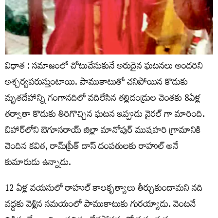
విధాత : సమాజంలో చోటుచేసుకునే అరుదైన ఘటనలు అందరిని
అశ్చర్యపరుస్తుంటాయి. పాముకాటుతో చనిపోయిన కొడుకు
మృతదేహాన్ని గంగానదిలో వదిలేసిన తల్లిదండ్రుల చెంతకు 8ఏళ్ల
తర్వాతా కొడుకు తిరిగొచ్చిన ఘటన ఇప్పుడు వైరల్ గా మారింది.
బిహార్‌లోని బెగూసరాయ్‌ జిల్లా మానోపుర్‌ ముషహరి గ్రామానికి
చెందిన కవిత, రామ్‌ప్రీత్‌ దాస్‌ దంపతులకు రాహుల్ అనే
కుమారుడు ఉన్నాడు.
12 ఏళ్ల వయసులో రాహుల్ కాలకృత్యాలు తీర్చుకుందామని నది
వద్దకు వెళ్లిన సమయంలో పాముకాటుకు గురయ్యాడు. వెంటనే