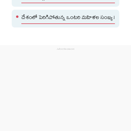
దేశంలో పెరిగిపోతున్న ఒంటరి మహిళల సంఖ్య !