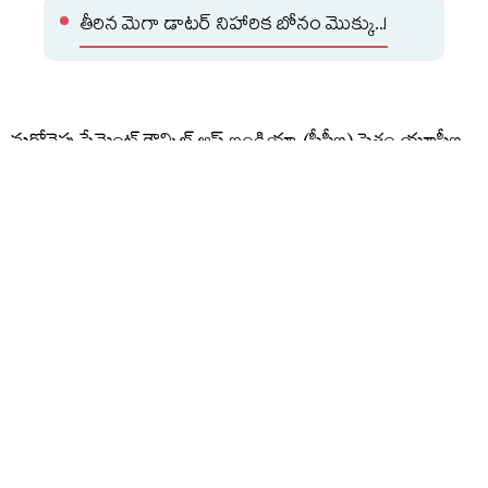
తీరిన మెగా డాటర్ నిహారిక బోనం మొక్కు..!
మరోవైపు పేమెంట్ కౌన్సిల్ ఆఫ్ ఇండియా (పీసీఐ) సైతం యూపీఐ
చార్జీల ప్రచారంపై స్పందించింది. వినియోగదారులు, చిన్న
వ్యాపారాలు ఇప్పటిలాగే యుపీఐ సేవలను ఉచితంగా
వినియోగించుకోవచ్చని పీసీఐ వెల్లడించింది. డిజిటల్ చెల్లింపుల
రంగాన్ని మరింత బలోపేతం చేసేందుకు మరియు సాంకేతిక
వ్యయాన్ని భరించేందుకు వ్యాపారాల పరంగా ఈ మార్పులు
తెస్తున్నారే తప్ప, వినియోగదారులపై ఎలాంటి భారం పడదని స్పష్టం
చేసింది. కొత్త బిల్లుతో ఎంపిక చేసిన డిజిటల్‌ లావాదేవీలపై మర్చంట్‌
డిస్కౌంట్‌ రేట్‌(ఎండీఆర్‌) ఛార్జీ విధించేందుకు బ్యాంకులు, చెల్లింపుల
సేవా సంస్థలకు అధికారం కల్పించడం గమనార్హం.