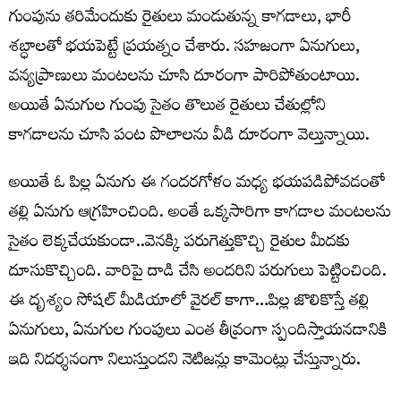
గుంపును తరిమేందుకు రైతులు మండుతున్న కాగడాలు, భారీ
శబ్ధాలతో భయపెట్టే ప్రయత్నం చేశారు. సహజంగా ఏనుగులు,
వన్యప్రాణులు మంటలను చూసి దూరంగా పారిపోతుంటాయి.
అయితే ఏనుగుల గుంపు సైతం తొలుత రైతులు చేతుల్లోని
కాగడాలను చూసి పంట పొలాలను వీడి దూరంగా వెల్తున్నాయి.
అయితే ఓ పిల్ల ఏనుగు ఈ గందరగోళం మధ్య భయపడిపోవడంతో
తల్లి ఏనుగు ఆగ్రహించింది. అంతే ఒక్కసారిగా కాగడాల మంటలను
సైతం లెక్కచేయకుండా..వెనక్కి పరుగెత్తుకొచ్చి రైతుల మీదకు
దూసుకొచ్చింది. వారిపై దాడి చేసి అందరిని పరుగులు పెట్టించింది.
ఈ దృశ్యం సోషల్ మీడియాలో వైరల్ కాగా…పిల్ల జొలికొస్తే తల్లి
ఏనుగులు, ఏనుగుల గుంపులు ఎంత తీవ్రంగా స్పందిస్తాయనడానికి
ఇది నిదర్శనంగా నిలుస్తుందని నెటిజన్లు కామెంట్లు చేస్తున్నారు.