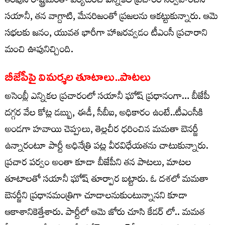
త‌ర‌పున రాష్ట్ర‌మంతా ప‌ర్య‌టించి ఎన్నికల ప్ర‌చారం నిర్వ‌హించిన
సయానీ, త‌న వాగ్దాటి, మేన‌రిజంతో ప్ర‌జ‌ల‌ను ఆక‌ట్టుకున్నారు. ఆమె
సభలకు జనం, యువత భారీగా హాజరవ్వడం టీఎంసీ ప్రచారాని
మంచి ఊపునిచ్చింది.
బీజేపీపై విమర్శల తూటాలు..పాటలు
అసెంబ్లీ ఎన్నికల ప్రచారంలో సయానీ ఘోష్ ప్రధానంగా… బీజేపీ
ద‌గ్గ‌ర వేల కోట్ల డ‌బ్బు, ఈడీ, సీబీఐ, అధికారం ఉంటే..టీఎంసీకి
అండగా హ‌వాయి చెప్పులు, తెల్ల‌చీర ధ‌రించిన మ‌మ‌తా బెన‌ర్జీ
ఉన్నార‌ంటూ పార్టీ అధినేత్రి పట్ల వీరవిధేయతను చాటుకున్నారు.
ప్రచార పర్వం అంతా కూడా బీజేపీని తన పాటలు, మాటల
తూటాలతో సయానీ ఘోష్ తూర్పార బట్టారు. ఓ దశలో మ‌మతా
బెన‌ర్జీని ప్ర‌ధాన‌మంత్రిగా చూడాల‌నుకుంటున్నానని కూడా
ఆకాశానికెత్తేశారు. పార్టీలో ఆమె జోరు చూసి కేడర్ లో.. మ‌మత