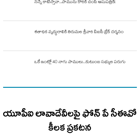
నన్నే కాటేస్తావా..పామును కొరికి చంపి ఆసుపత్రికి!
శతాధిక వృద్దురాలికి తిరుమల శ్రీవారి వీఐపీ బ్రేక్ దర్శనం
ఒకే ఇంట్లో 40 నాగు పాములు..కుటుంబ సభ్యుల పరుగు
యూపీఐ లావాదేవీలపై ఫోన్ పే సీఈవో
కీలక ప్రకటన