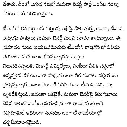
చేశారు. దీంతో ఎగువ సభలో మమతా బెనర్జీ పార్టీ ఎంపీల సంఖ్య
కేవలం 10కి పరిమితమైంది.
టీఎంసీ చీలిక వర్గాలకు గుర్తింపు లభిస్తే..పార్టీ గుర్తు, జెండా, టీఎంసీ
ఆస్తులపై హక్కులు మమతా బెనర్జీ నుంచి దూరం కానున్నాయి. ఈ
ప్రమాదం నుంచి బయటపడేందుకు టీఎంసీని కాంగ్రెస్ లో విలీనం
చేయాలని మమతా ఆలోచిస్తున్నారన్న వార్తలు
వెలువడినప్పటికి..మెజార్టీ ఎమ్మెల్యేలు, ఎంపీలు చీలిక వర్గంలో
ఉన్నప్పుడు విలీనం ఎలా సాధ్యమంటూ తిరుగుబాటు వర్గీయులు
ప్రశ్నిస్తున్నారు. అటు బెంగాల్ పీసీసీ కూడా టీఎంసీ విలీనాన్ని
వ్యతిరేకిస్తుంది. ఇదంతా ఒకటైతే..మమతా బెనర్జీపై తిరుగుబాటు
చేసిన వారిలో ఎంపీలు సయానీ,మాలా రాయ్ వంటి ఆమె
సన్నిహితులే అధికంగా ఉండటం బెంగాల్ రాజకీయాల్లో
చర్చనీయాంశమైంది.