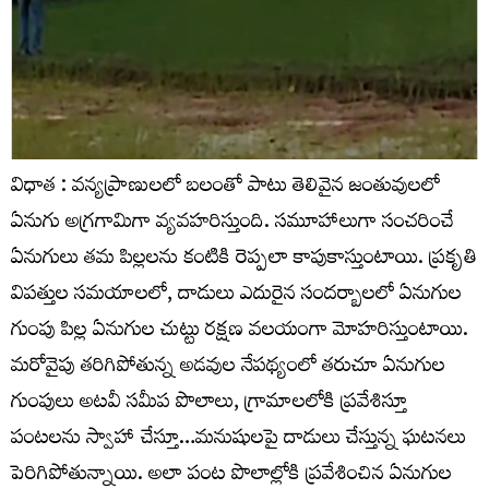
విధాత : వన్యప్రాణులలో బలంతో పాటు తెలివైన జంతువులలో
ఏనుగు అగ్రగామిగా వ్యవహరిస్తుంది. సమూహాలుగా సంచరించే
ఏనుగులు తమ పిల్లలను కంటికి రెప్పలా కాపుకాస్తుంటాయి. ప్రకృతి
విపత్తుల సమయాలలో, దాడులు ఎదురైన సందర్బాలలో ఏనుగుల
గుంపు పిల్ల ఏనుగుల చుట్టు రక్షణ వలయంగా మోహరిస్తుంటాయి.
మరోవైపు తరిగిపోతున్న అడవుల నేపథ్యంలో తరుచూ ఏనుగుల
గుంపులు అటవీ సమీప పొలాలు, గ్రామాలలోకి ప్రవేశిస్తూ
పంటలను స్వాహా చేస్తూ…మనుషులపై దాడులు చేస్తున్న ఘటనలు
పెరిగిపోతున్నాయి. అలా పంట పొలాల్లోకి ప్రవేశించిన ఏనుగుల