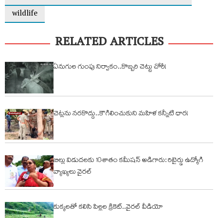
wildlife
RELATED ARTICLES
ఏనుగుల గుంపు నిర్వాకం..కొబ్బరి చెట్టు చోరీ!
చెట్లను నరకొద్దు..కౌగిలించుకుని మహిళ కన్నీటి ధార!
బిల్లు విడుదలకు 10శాతం కమీషన్ అడిగారు: రిటైర్డు ఉద్యోగి
వ్యాఖ్యలు వైరల్
కుక్కలతో కలిసి పిల్లల క్రికెట్..వైరల్ వీడియో