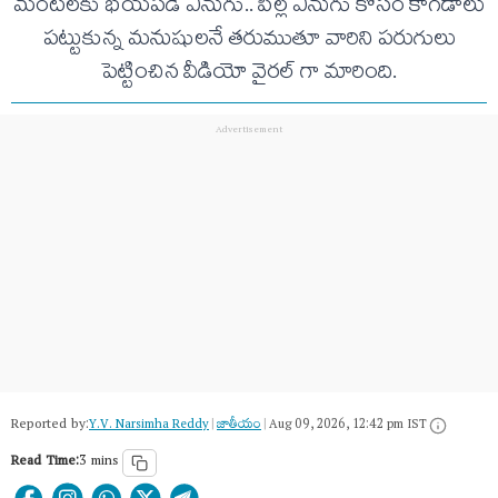
మంటలకు భయపడే ఏనుగు.. పిల్ల ఏనుగు కోసం కాగడాలు
పట్టుకున్న మనుషులనే తరుముతూ వారిని పరుగులు
పెట్టించిన వీడియో వైరల్ గా మారింది.
Reported by:
Y.V. Narsimha Reddy
|
జాతీయం
|
Aug 09, 2026, 12:42 pm IST
Read Time:
3 mins