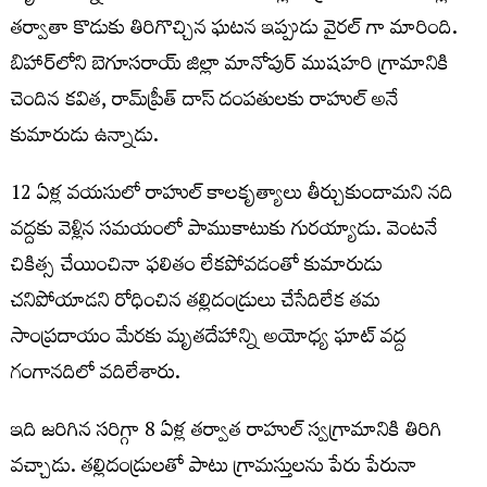
తర్వాతా కొడుకు తిరిగొచ్చిన ఘటన ఇప్పుడు వైరల్ గా మారింది.
బిహార్‌లోని బెగూసరాయ్‌ జిల్లా మానోపుర్‌ ముషహరి గ్రామానికి
చెందిన కవిత, రామ్‌ప్రీత్‌ దాస్‌ దంపతులకు రాహుల్ అనే
కుమారుడు ఉన్నాడు.
12 ఏళ్ల వయసులో రాహుల్ కాలకృత్యాలు తీర్చుకుందామని నది
వద్దకు వెళ్లిన సమయంలో పాముకాటుకు గురయ్యాడు. వెంటనే
చికిత్స చేయించినా ఫలితం లేకపోవడంతో కుమారుడు
చనిపోయాడని రోధించిన తల్లిదండ్రులు చేసేదిలేక తమ
సాంప్రదాయం మేరకు మృతదేహాన్ని అయోధ్య ఘాట్‌ వద్ద
గంగానదిలో వదిలేశారు.
ఇది జరిగిన సరిగ్గా 8 ఏళ్ల తర్వాత రాహుల్‌ స్వగ్రామానికి తిరిగి
వచ్చాడు. తల్లిదండ్రులతో పాటు గ్రామస్తులను పేరు పేరునా