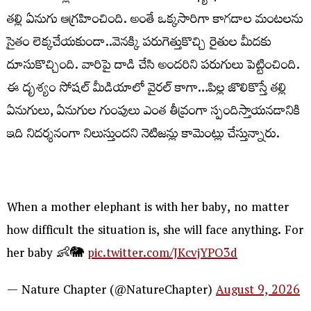
తల్లి ఏనుగు ఆగ్రహించింది. అంతే ఒక్కసారిగా కాగడాల మంటలను
సైతం లెక్కచేయకుండా..వెనక్కి పరుగెత్తుకొచ్చి రైతుల మీదకు
దూసుకొచ్చింది. వారిపై దాడి చేసి అందరిని పరుగులు పెట్టించింది.
ఈ దృశ్యం సోషల్ మీడియాలో వైరల్ కాగా…పిల్ల జొలికొస్తే తల్లి
ఏనుగులు, ఏనుగుల గుంపులు ఎంత తీవ్రంగా స్పందిస్తాయనడానికి
ఇది నిదర్శనంగా నిలుస్తుందని నెటిజన్లు కామెంట్లు చేస్తున్నారు.
When a mother elephant is with her baby, no matter
how difficult the situation is, she will face anything. For
her baby 👶🐘
pic.twitter.com/JKcvjYPO3d
— Nature Chapter (@NatureChapter)
August 9, 2026