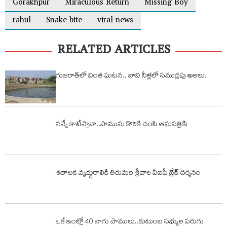
Gorakhpur
Miraculous Return
Missing Boy
rahul
Snake bite
viral news
RELATED ARTICLES
గుజరాత్‌లో వింత ఘటన.. బావి నీళ్లలో సముద్రపు అలలు!
నన్నే కాటేస్తావా..పామును కొరికి చంపి ఆసుపత్రికి!
శతాధిక వృద్దురాలికి తిరుమల శ్రీవారి వీఐపీ బ్రేక్ దర్శనం
ఒకే ఇంట్లో 40 నాగు పాములు..కుటుంబ సభ్యుల పరుగు