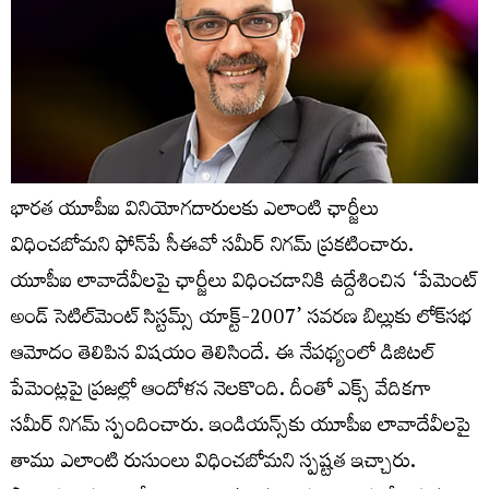
భారత యూపీఐ వినియోగదారులకు ఎలాంటి ఛార్జీలు
విధించబోమని ఫోన్‌పే సీఈవో సమీర్‌ నిగమ్‌ ప్రకటించారు.
యూపీఐ లావాదేవీలపై ఛార్జీలు విధించడానికి ఉద్దేశించిన ‘పేమెంట్
అండ్ సెటిల్‌మెంట్ సిస్టమ్స్ యాక్ట్-2007’ సవరణ బిల్లుకు లోక్‌సభ
ఆమోదం తెలిపిన విషయం తెలిసిందే. ఈ నేపథ్యంలో డిజిటల్‌
పేమెంట్లపై ప్రజల్లో ఆందోళన నెలకొంది. దీంతో ఎక్స్‌ వేదికగా
సమీర్‌ నిగమ్‌ స్పందించారు. ఇండియన్స్‌కు యూపీఐ లావాదేవీలపై
తాము ఎలాంటి రుసుంలు విధించబోమని స్పష్టత ఇచ్చారు.