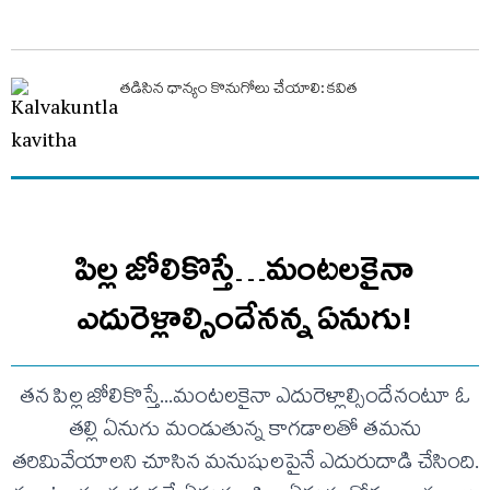
తడిసిన ధాన్యం కొనుగోలు చేయాలి: కవిత
పిల్ల జోలికొస్తే…మంటలకైనా
ఎదురెళ్లాల్సిందేనన్న ఏనుగు!
తన పిల్ల జోలికొస్తే...మంటలకైనా ఎదురెళ్లాల్సిందేనంటూ ఓ
తల్లి ఏనుగు మండుతున్న కాగడాలతో తమను
తరిమివేయాలని చూసిన మనుషులపైనే ఎదురుదాడి చేసింది.