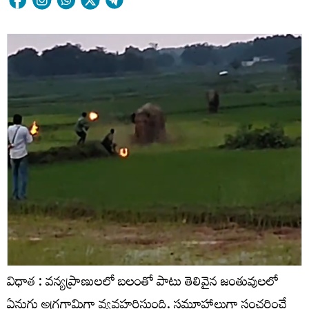
విధాత : వన్యప్రాణులలో బలంతో పాటు తెలివైన జంతువులలో
ఏనుగు అగ్రగామిగా వ్యవహరిస్తుంది. సమూహాలుగా సంచరించే