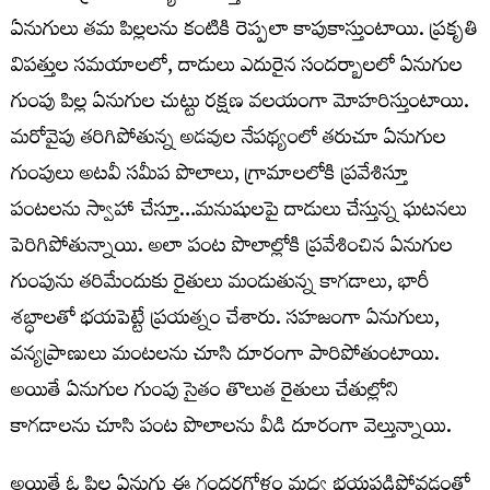
ఏనుగులు తమ పిల్లలను కంటికి రెప్పలా కాపుకాస్తుంటాయి. ప్రకృతి
విపత్తుల సమయాలలో, దాడులు ఎదురైన సందర్బాలలో ఏనుగుల
గుంపు పిల్ల ఏనుగుల చుట్టు రక్షణ వలయంగా మోహరిస్తుంటాయి.
మరోవైపు తరిగిపోతున్న అడవుల నేపథ్యంలో తరుచూ ఏనుగుల
గుంపులు అటవీ సమీప పొలాలు, గ్రామాలలోకి ప్రవేశిస్తూ
పంటలను స్వాహా చేస్తూ…మనుషులపై దాడులు చేస్తున్న ఘటనలు
పెరిగిపోతున్నాయి. అలా పంట పొలాల్లోకి ప్రవేశించిన ఏనుగుల
గుంపును తరిమేందుకు రైతులు మండుతున్న కాగడాలు, భారీ
శబ్ధాలతో భయపెట్టే ప్రయత్నం చేశారు. సహజంగా ఏనుగులు,
వన్యప్రాణులు మంటలను చూసి దూరంగా పారిపోతుంటాయి.
అయితే ఏనుగుల గుంపు సైతం తొలుత రైతులు చేతుల్లోని
కాగడాలను చూసి పంట పొలాలను వీడి దూరంగా వెల్తున్నాయి.
అయితే ఓ పిల్ల ఏనుగు ఈ గందరగోళం మధ్య భయపడిపోవడంతో