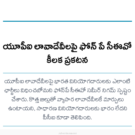
యూపీఐ లావాదేవీలపై ఫోన్ పే సీఈవో
కీలక ప్రకటన
యూపీఐ లావాదేవీలపై భారత వినియోగదారులకు ఎలాంటి
ఛార్జీలు విధించబోమని ఫోన్‌పే సీఈవో సమీర్ నిగమ్ స్పష్టం
చేశారు. కొత్త బిల్లుతో వ్యాపార లావాదేవీలకే మార్పులు
ఉంటాయని, సాధారణ వినియోగదారులకు భారం లేదని
పీసీఐ కూడా తెలిపింది.