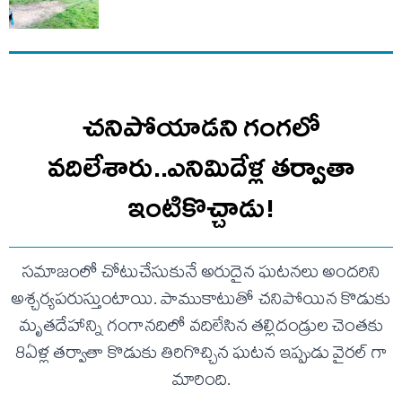
చనిపోయాడని గంగలో
వదిలేశారు..ఎనిమిదేళ్ల తర్వాతా
ఇంటికొచ్చాడు!
సమాజంలో చోటుచేసుకునే అరుదైన ఘటనలు అందరిని
అశ్చర్యపరుస్తుంటాయి. పాముకాటుతో చనిపోయిన కొడుకు
మృతదేహాన్ని గంగానదిలో వదిలేసిన తల్లిదండ్రుల చెంతకు
8ఏళ్ల తర్వాతా కొడుకు తిరిగొచ్చిన ఘటన ఇప్పుడు వైరల్ గా
మారింది.