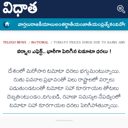
వార్త‌లు
రాజకీయాలు
అంత‌ర్జాతీయం
జాతీయం
ప్రత్యేకం
వినోద
TELUGU NEWS
NATIONAL
TOMATO PRICES SURGE DUE TO RAINS AND 
/
/
వర్షాల ఎఫెక్ట్.. భారీగా పెరిగిన టమాటా ధరలు !
దేశంలో మరోసారి టమాటా ధరలు భగ్గుమంటున్నాయి.
రుతు పవనాల ప్రభావంతో పలు రాష్ట్రాలలో వర్షాలు
పడుతుండటంతో టమాటా సహా కూరగాయల తోటలు
దెబ్బతింటుండం..దిగుబడి, రవాణా సమస్యల నేపథ్యంలో
టమాటా సహా కూరగాయల ధరలు పెరిగిపోతున్నాయి.