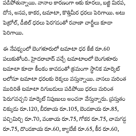
పడిపోతున్నాయి. వానాల కారణంగా ఆకు కూరలు, బజ్జి మిరప,
దోస, అనప, కాకర, టమాటా, కొత్తిమీర ధరలు పెరిగాయి. అటు
పెట్రోల్, డీజిల్‌ ధరలు పెరగడంతో రవాణా చార్జీలు కూడా
పెరిగాయి.
ఈ నేపథ్యంలో బెంగళూరులో టమాటా ధర కేజీ రూ.60
పలుకుతోంది. హైదరాబాద్ వచ్చే టమాటాలలో బెంగుళూరు
టమాటా కూడా కీలకం కావడంతో క్రమంగా స్థానిక మార్కెట్
లలోనూ టమాటా ధరలకు రెక్కలు వస్తున్నాయి. వానలు మరింత
ముదిరితే టమాటా దిగుబడులు పడిపోయి ధరలు మరింత
పెరుగవచ్చని మార్కెట్ నిపుణులు అంచనా వేస్తున్నారు. ప్రస్తుతం
చిక్కుడు రూ.120, బీరకాయ రూ.105, బెండకాయ రూ.85,
పచ్చిమిర్చి రూ.70, వంకాయ రూ.75, గోకర రూ.75, చామగడ్డ
రూ.75, దొండకాయ రూ.60, క్యాబేజీ రూ.65, కీర రూ.60,