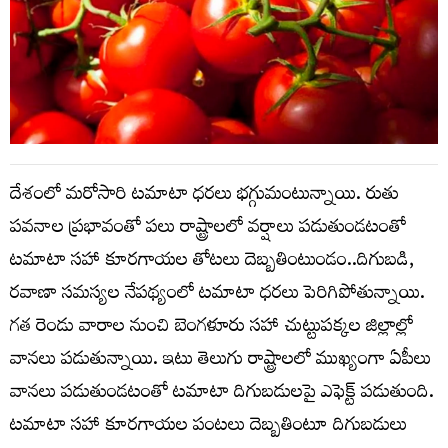
దేశంలో మరోసారి టమాటా ధరలు భగ్గుమంటున్నాయి. రుతు
పవనాల ప్రభావంతో పలు రాష్ట్రాలలో వర్షాలు పడుతుండటంతో
టమాటా సహా కూరగాయల తోటలు దెబ్బతింటుండం..దిగుబడి,
రవాణా సమస్యల నేపథ్యంలో టమాటా ధరలు పెరిగిపోతున్నాయి.
గత రెండు వారాల నుంచి బెంగళూరు సహా చుట్టుపక్కల జిల్లాల్లో
వానలు పడుతున్నాయి. ఇటు తెలుగు రాష్ట్రాలలో ముఖ్యంగా ఏపీలు
వానలు పడుతుండటంతో టమాటా దిగుబడులపై ఎఫెక్ట్ పడుతుంది.
టమాటా సహా కూరగాయల పంటలు దెబ్బతింటూ దిగుబడులు