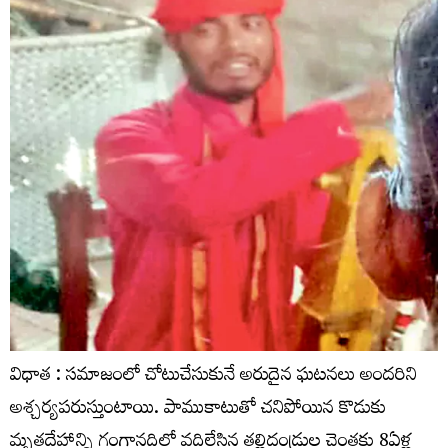
విధాత : సమాజంలో చోటుచేసుకునే అరుదైన ఘటనలు అందరిని
అశ్చర్యపరుస్తుంటాయి. పాముకాటుతో చనిపోయిన కొడుకు
మృతదేహాన్ని గంగానదిలో వదిలేసిన తల్లిదండ్రుల చెంతకు 8ఏళ్ల