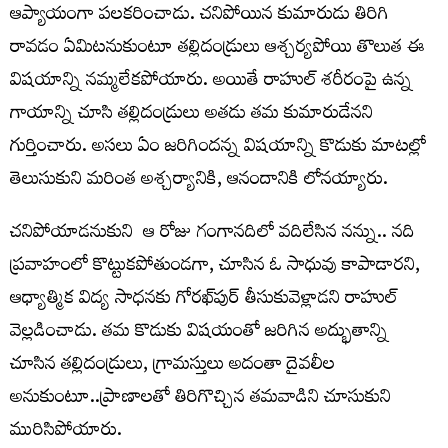
ఆప్యాయంగా పలకరించాడు. చనిపోయిన కుమారుడు తిరిగి
రావడం ఏమిటనుకుంటూ తల్లిదండ్రులు ఆశ్చర్యపోయి తొలుత ఈ
విషయాన్ని నమ్మలేకపోయారు. అయితే రాహుల్‌ శరీరంపై ఉన్న
గాయాన్ని చూసి తల్లిదండ్రులు అతడు తమ కుమారుడేనని
గుర్తించారు. అసలు ఏం జరిగిందన్న విషయాన్ని కొడుకు మాటల్లో
తెలుసుకుని మరింత అశ్చర్యానికి, ఆనందానికి లోనయ్యారు.
చనిపోయాడనుకుని ఆ రోజు గంగానదిలో వదిలేసిన నన్ను.. నది
ప్రవాహంలో కొట్టుకపోతుండగా, చూసిన ఓ సాధువు కాపాడారని,
ఆధ్యాత్మిక విద్య సాధనకు గోరఖ్‌పుర్‌ తీసుకువెళ్లాడని రాహుల్‌
వెల్లడించాడు. తమ కొడుకు విషయంతో జరిగిన అద్భుతాన్ని
చూసిన తల్లిదండ్రులు, గ్రామస్తులు అదంతా దైవలీల
అనుకుంటూ..ప్రాణాలతో తిరిగొచ్చిన తమవాడిని చూసుకుని
మురిసిపోయారు.