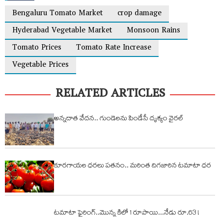
Bengaluru Tomato Market
crop damage
Hyderabad Vegetable Market
Monsoon Rains
Tomato Prices
Tomato Rate Increase
Vegetable Prices
RELATED ARTICLES
అన్నదాత వేదన.. గుండెలను పిండేసే దృశ్యం వైరల్
కూర‌గాయ‌ల ధ‌ర‌లు ప‌త‌నం.. మ‌రింత దిగ‌జారిన ట‌మాటా ధ‌ర‌
టమాటా ఫైరింగ్..మొన్న కిలో 1 రూపాయి...నేడు రూ.63 !