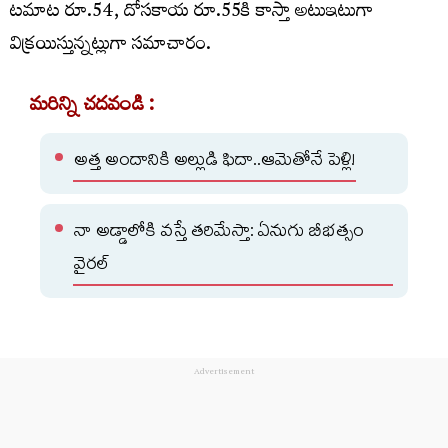
టమాట రూ.54, దోసకాయ రూ.55కి కాస్తా అటుఇటుగా
విక్రయిస్తున్నట్లుగా సమాచారం.
మరిన్ని చదవండి :
అత్త అందానికి అల్లుడి ఫిదా..ఆమెతోనే పెళ్లి!
నా అడ్డాలోకి వస్తే తరిమేస్తా: ఏనుగు బీభత్సం
వైరల్