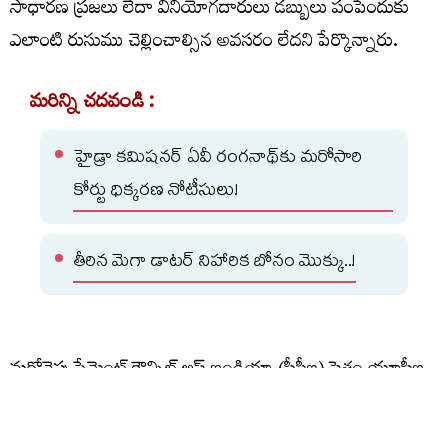
సాధారణ ప్రజలు లేదా వినియోగదారులు డబ్బులు పంపేందుకు
ఎలాంటి రుసుము చెల్లించాల్సిన అవసరం లేదని పేర్కొన్నారు.
మరిన్ని చదవండి :
హైడ్రా కమిషనర్ ఏవీ రంగనాథ్‌కు మరోసారి
కోర్టు ధిక్కరణ నోటీసులు!
తీరిన మెగా డాటర్ నిహారిక బోనం మొక్కు..!
మరోవైపు పేమెంట్ కౌన్సిల్ ఆఫ్ ఇండియా (పీసీఐ) సైతం యూపీఐ
చార్జీల ప్రచారంపై స్పందించింది. వినియోగదారులు, చిన్న
వ్యాపారాలు ఇప్పటిలాగే యుపీఐ సేవలను ఉచితంగా