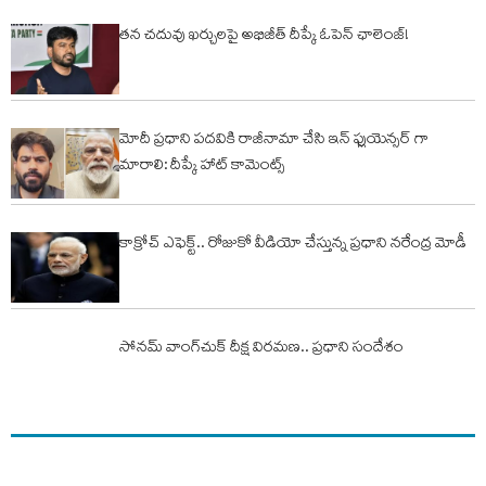
తన చదువు ఖర్చులపై అభిజీత్ దీప్కే ఓపెన్ ఛాలెంజ్!
మోదీ ప్రధాని పదవికి రాజీనామా చేసి ఇన్ ఫ్లుయెన్సర్ గా
మారాలి: దీప్కే హాట్ కామెంట్స్
కాక్రోచ్ ఎఫెక్ట్.. రోజుకో వీడియో చేస్తున్న ప్ర‌ధాని న‌రేంద్ర మోడీ
సోనమ్‌ వాంగ్‌చుక్‌ దీక్ష విరమణ.. ప్రధాని సందేశం