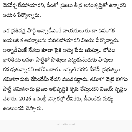
నెర‌వేర్చ‌లేక‌పోయార‌ని, దీంతో ప్ర‌జ‌లు తీవ్ర అసంతృప్తితో ఉన్నార‌ని
ఆయ‌న పేర్కొన్నారు.
ఇక ప్ర‌తిపక్ష పార్టీ అన్నాడీఎంకే నాయ‌కులు కూడా దివంగ‌త
జ‌య‌ల‌లిత ఆద‌ర్శాల‌ను మ‌రిచిపోయార‌ని విజ‌య్ పేర్కొన్నారు.
అన్నాడీఎంకే నేత‌లు కూడా పైకి అమ్మ పేరు జ‌పిస్తూ.. లోప‌ల
భార‌తీయ జ‌న‌తా పార్టీతో పొత్తులు పెట్టుకునేందుకు పావులు
క‌దుపుతున్నార‌ని ఆరోపించారు. ఇప్ప‌టి వ‌ర‌కు బీజేపీ ప్ర‌భుత్వం
త‌మిళ‌నాడుకు చేసిందేమీ లేద‌ని మండిప‌డ్డారు. త‌మిళ‌గ వెట్రి క‌ళ‌గం
పార్టీ త‌మిళ‌నాడు ప్ర‌జ‌ల అభివృద్ధికి కృషి చేస్తుంద‌ని విజ‌య్ స్ప‌ష్టం
చేశారు. 2026 అసెంబ్లీ ఎన్నిక‌ల్లో టీవీకేకు, డీఎంకేకు మ‌ధ్య
ఉంటుంద‌ని చెప్పారు.