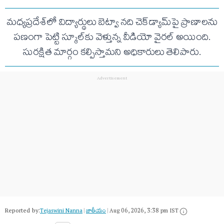
మధ్యప్రదేశ్‌లో విద్యార్థులు బెట్వా నది చెక్‌డ్యామ్‌పై ప్రాణాలను
పణంగా పెట్టి స్కూల్‌కు వెళ్తున్న వీడియో వైరల్ అయింది.
సురక్షిత మార్గం కల్పిస్తామని అధికారులు తెలిపారు.
Reported by:
Tejaswini Nanna
|
జాతీయం
|
Aug 06, 2026, 3:38 pm IST