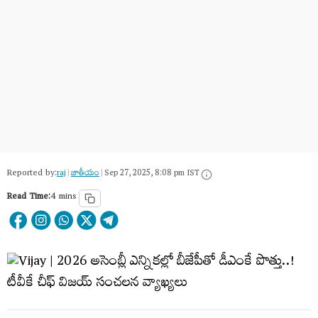
Reported by:
raj
|
జాతీయం
|
Sep 27, 2025, 8:08 pm IST
Read Time:
4 mins