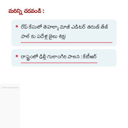
మరిన్ని చదవండి :
రేప్ కేసులో తెహల్కా మాజీ ఎడిటర్ తరుణ్ తేజ్
పాల్ కు పదేళ్ల జైలు శిక్ష!
రాష్ట్రంలో ఢిల్లీ గులాంగిరి పాలన : కేటీఆర్