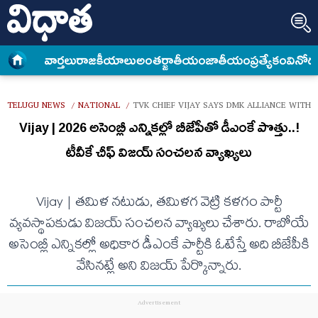
వార్త‌లు
రాజకీయాలు
అంత‌ర్జాతీయం
జాతీయం
ప్రత్యేకం
వినోద
TELUGU NEWS
NATIONAL
TVK CHIEF VIJAY SAYS DMK ALLIANCE WITH 
/
/
Vijay | 2026 అసెంబ్లీ ఎన్నిక‌ల్లో బీజేపీతో డీఎంకే పొత్తు..!
టీవీకే చీఫ్ విజ‌య్ సంచ‌ల‌న వ్యాఖ్య‌లు
Vijay | త‌మిళ న‌టుడు, త‌మిళ‌గ వెట్రి క‌ళ‌గం పార్టీ
వ్య‌వ‌స్థాప‌కుడు విజ‌య్ సంచ‌ల‌న వ్యాఖ్య‌లు చేశారు. రాబోయే
అసెంబ్లీ ఎన్నిక‌ల్లో అధికార డీఎంకే పార్టీకి ఓటేస్తే అది బీజేపీకి
వేసిన‌ట్లే అని విజ‌య్ పేర్కొన్నారు.