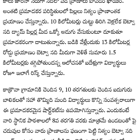
కాలు జారినా నేరుగా నదిలో పడి ప్రాణాలు పోవడం ఖాయం.
అంతటి ప్రమాదకర పరిస్థితులలో పిల్లలు నిత్యం ప్రాణాంతక
ప్రయాణం చేస్తున్నారు. 10 కిలోమీటర్లు చుట్టు తిరిగి వెళ్లలేక బెట్వా
నది డ్యామ్ పిల్లర్ల మీద ఒక్కో అడుగు వేసుకుంటూ దూకుతూ
ప్రమాదకరంగా దాటుతున్నారు. బడికి వేళ్లేందుకు 13 కిలోమీటర్ల
రోడ్డు ప్రయాణం బెట్వా నది మీదుగా వెళితే సుమారు 1.5
కిలోమీటర్లకు తగ్గిపోతుందన్న ఆలోచనతో ఐదేళ్లుగా విద్యార్థులు
రోజూ ఇలాగే రిస్క్ చేస్తున్నారు.
కాక్రౌవా గ్రామానికి చెందిన 9, 10 తరగతులకు చెందిన ఐదుగురు
బాలికలతో సహా తొమ్మిది మంది విద్యార్థులు కొన్ని సంవత్సరాలుగా
ఈ ప్రమాదకరమైన షార్ట్‌కట్‌ను ఉపయోగిస్తున్నారు. ఎందుకంటే
వారి స్థానిక పాఠశాలలో 8వ తరగతి వరకు మాత్రమే ఉండటంతో పై
చదువుల కోసం వారు ప్రాణాలను ఫణంగా పెట్టి నిత్యం బెట్వా నది