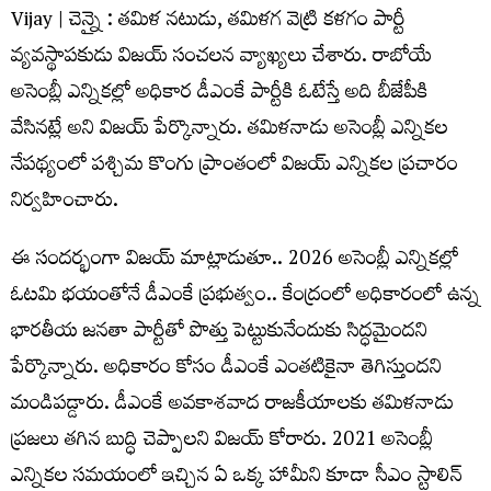
Vijay | చెన్నై : త‌మిళ న‌టుడు, త‌మిళ‌గ వెట్రి క‌ళ‌గం పార్టీ
వ్య‌వ‌స్థాప‌కుడు విజ‌య్ సంచ‌ల‌న వ్యాఖ్య‌లు చేశారు. రాబోయే
అసెంబ్లీ ఎన్నిక‌ల్లో అధికార డీఎంకే పార్టీకి ఓటేస్తే అది బీజేపీకి
వేసిన‌ట్లే అని విజ‌య్ పేర్కొన్నారు. త‌మిళ‌నాడు అసెంబ్లీ ఎన్నిక‌ల
నేప‌థ్యంలో ప‌శ్చిమ కొంగు ప్రాంతంలో విజ‌య్ ఎన్నిక‌ల ప్ర‌చారం
నిర్వ‌హించారు.
ఈ సంద‌ర్భంగా విజ‌య్ మాట్లాడుతూ.. 2026 అసెంబ్లీ ఎన్నిక‌ల్లో
ఓట‌మి భ‌యంతోనే డీఎంకే ప్ర‌భుత్వం.. కేంద్రంలో అధికారంలో ఉన్న
భార‌తీయ జ‌న‌తా పార్టీతో పొత్తు పెట్టుకునేందుకు సిద్ధ‌మైంద‌ని
పేర్కొన్నారు. అధికారం కోసం డీఎంకే ఎంత‌టికైనా తెగిస్తుంద‌ని
మండిప‌డ్డారు. డీఎంకే అవ‌కాశ‌వాద రాజ‌కీయాల‌కు త‌మిళ‌నాడు
ప్ర‌జ‌లు త‌గిన బుద్ధి చెప్పాల‌ని విజ‌య్ కోరారు. 2021 అసెంబ్లీ
ఎన్నిక‌ల స‌మ‌యంలో ఇచ్చిన ఏ ఒక్క హామీని కూడా సీఎం స్టాలిన్