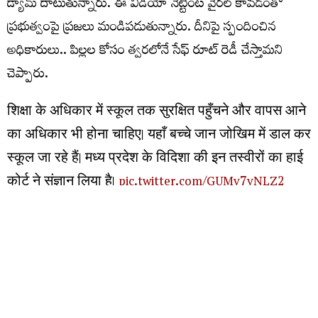
డ్యామ్ దాటుతున్నారు. ఈ వీడియో నెట్టింట వైరల్ కావడంతో
ప్రభుత్వంపై ప్రజలు మండిపడుతున్నారు. దీనిపై స్పందించిన
అధికారులు.. పిల్లల కోసం త్వరలోనే సేఫ్ రూట్ రెడీ చేస్తామని
చెప్పారు.
शिक्षा के अधिकार में स्कूल तक सुरक्षित पहुँचने और वापस आने
का अधिकार भी होना चाहिए। यहाँ बच्चे जान जोखिम में डाल कर
स्कूल जा रहे हैं। मध्य प्रदेश के विदिशा की इन तस्वीरों का हाई
कोर्ट ने संज्ञान लिया है।
pic.twitter.com/GUMv7vNLZ2
— Akhilesh Sharma (@akhileshsharma1)
August 6,
2026
మరిన్ని చదవండి :