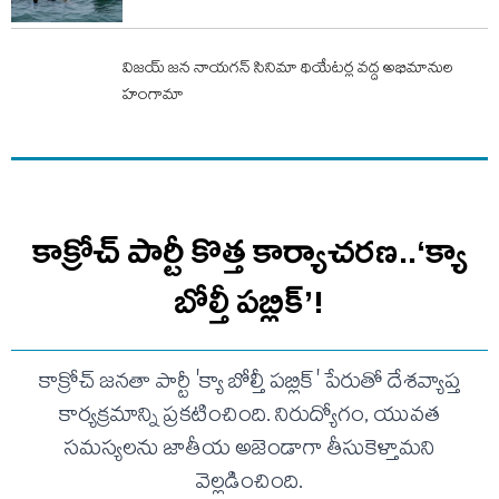
విజయ్ జన నాయగన్ సినిమా థియేటర్ల వద్ద అభిమానుల
హంగామా
కాక్రోచ్ పార్టీ కొత్త కార్యాచరణ..‘క్యా
బోల్తీ పబ్లిక్’!
కాక్రోచ్ జనతా పార్టీ 'క్యా బోల్తీ పబ్లిక్' పేరుతో దేశవ్యాప్త
కార్యక్రమాన్ని ప్రకటించింది. నిరుద్యోగం, యువత
సమస్యలను జాతీయ అజెండాగా తీసుకెళ్తామని
వెల్లడించింది.