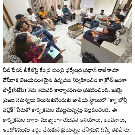
నీట్ పేపర్ లీకేజీపై కేంద్ర మంత్రి ధర్మేంద్ర ప్రధాన్ రాజీనామా
చేసేదాక విజయవంతమైన ఉద్యమం నిర్వహించిన కాక్రోచ్‌ జనతా
పార్టీ(సీజేపీ) తమ తదుపరి కార్యాచరణను ప్రకటించింది. ఇకపై
ప్రజల సమస్యలు తెలుసుకునేందుకు జాతీయ స్థాయిలో ‘క్యా బోల్తీ
పబ్లిక్‌’ పేరుతో కార్యక్రమం చేపట్టనున్నట్లు వెల్లడించింది. ఈ
కార్యక్రమం ద్వారా ముఖ్యంగా యువత ఆశయాలు, అంచనాలు,
ఆందోళనలను అర్థం చేసుకునే ప్రయత్నం చేస్తామని దీప్కే తెలిపారు.