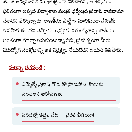
జెన్ జీ ఉద్యమానికి ముఖచిత్రంగా నిలిచారని, ఆ ఉద్యమం
ఫలితంగా అప్పటి విద్యాశాఖ మంత్రి ధర్మేంద్ర ప్రధాన్ రాజీనామా
చేశారని పేర్కొన్నారు. రాజకీయ పార్టీగా మారకుండానే సీజేపీ
కొనసాగుతుందని చెప్పారు. ఇప్పుడు నిరుద్యోగాన్ని జాతీయ
అంశంగా మార్చాలనుకుంటున్నామని, ప్రభుత్వంగా మీరు
నిరుద్యోగ సంక్షోభాన్ని ఇక నిర్లక్ష్యం చేయలేరని ఆయన తెలిపారు.
మరిన్ని చదవండి :
ఎమ్మెల్యే ప్రకాష్ గౌడ్ తో ప్రాణహాని..కొడుకు
సంచలన ఆరోపణలు
వరదల్లో కట్టెల వేట… వైరల్ వీడియో!