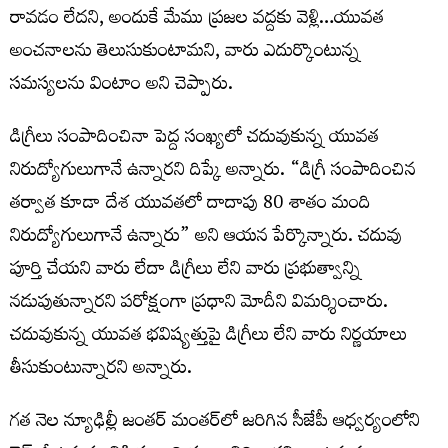
రావడం లేదని, అందుకే మేము ప్రజల వద్దకు వెళ్లి…యువత
అంచనాలను తెలుసుకుంటామని, వారు ఎదుర్కొంటున్న
సమస్యలను వింటాం అని చెప్పారు.
డిగ్రీలు సంపాదించినా పెద్ద సంఖ్యలో చదువుకున్న యువత
నిరుద్యోగులుగానే ఉన్నారని దిప్కే అన్నారు. “డిగ్రీ సంపాదించిన
తర్వాత కూడా దేశ యువతలో దాదాపు 80 శాతం మంది
నిరుద్యోగులుగానే ఉన్నారు” అని ఆయన పేర్కొన్నారు. చదువు
పూర్తి చేయని వారు లేదా డిగ్రీలు లేని వారు ప్రభుత్వాన్ని
నడుపుతున్నారని పరోక్షంగా ప్రధాని మోదీని విమర్శించారు.
చదువుకున్న యువత భవిష్యత్తుపై డిగ్రీలు లేని వారు నిర్ణయాలు
తీసుకుంటున్నారని అన్నారు.
గత నెల న్యూఢిల్లీ జంతర్ మంతర్‌లో జరిగిన సీజేపీ ఆధ్వర్యంలోని