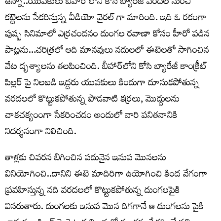
ఉన్నా..యువకులు బీహార్ లోని కోసీ బ్యారేజీ వరదల నుంచి
కట్టెలను సేకరిస్తున్న వీడియో వైరల్ గా మారింది. ఇది ఓ రకంగా
పుష్ప సినిమాలో ఎర్రచందనం దుంగల రవాణా కోసం హీరో పడిన
పాట్లను…చరిత్రలో ఆది మానవులు నదులలో ఈటెలతో సాగించిన
వేట దృశ్యాలను తలపించింది. బీహార్‌లోని కోసి బ్యారేజీ కాంక్రీట్
పిల్లర్ పై నిలబడి ఇద్దరు యువకులు కిందుగా దూసుకపోతున్న
వరదలలో కొట్టుకపోతున్న పొడవాటి కర్రలు, మొద్దులను
చాకచక్యంంగా సేకరించడం అందులో వారి పనితనానికి
నిదర్శనంగా నిలిచింది.
తాళ్లకు చివరన బిగించిన పదునైన ఇనుప మొనలను
వినియోగించి..దానిని ఈటె మాదిరిగా ఉయోగించి కింద వేగంగా
ప్రవహిస్తున్న నది వరదలలో కొట్టుకపోతున్న దుంగలపైకి
విసరుతారు. దుంగలకు ఇనుప మొన దిగగానే ఆ దుంగలను పైకి