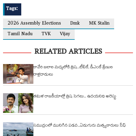
Tags:
2026 Assembly Elections
Dmk
MK Stalin
Tamil Nadu
TVK
Vijay
RELATED ARTICLES
కావేరి జలాల మధ్యలోకి త్రిష..టీవీకే, డీఎంకే శ్రేణుల
రాళ్లదాడులు
తమిళ రాజకీయాల్లో త్రిష సెగలు.. ఉదయనిధి అరెస్టు
సముద్రంలో మునిగిన పడవ..ఏడుగురు మత్స్యకారులు సేఫ్