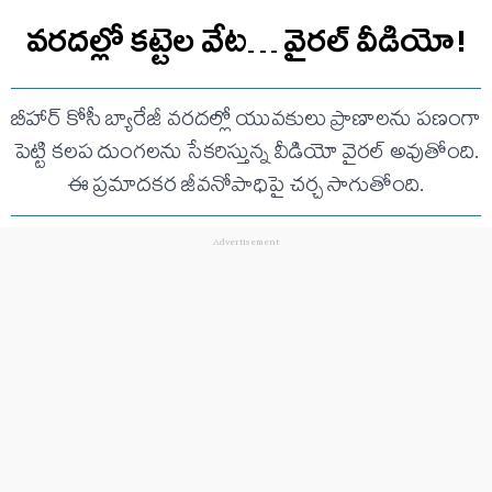
వరదల్లో కట్టెల వేట… వైరల్ వీడియో!
బీహార్ కోసీ బ్యారేజీ వరదల్లో యువకులు ప్రాణాలను పణంగా
పెట్టి కలప దుంగలను సేకరిస్తున్న వీడియో వైరల్ అవుతోంది.
ఈ ప్రమాదకర జీవనోపాధిపై చర్చ సాగుతోంది.