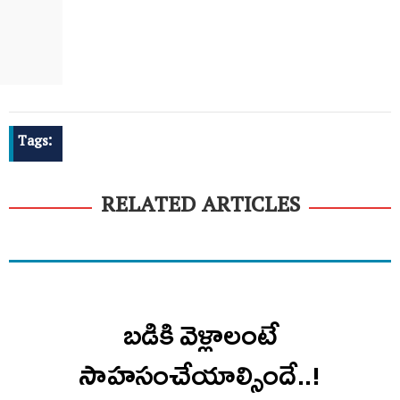
Tags:
RELATED ARTICLES
బడికి వెళ్లాలంటే
సాహసంచేయాల్సిందే..!