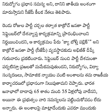
నిరుద్యోగం ప్రధాన సమస్య అని, దానిని జాతీయ అంశంగా
మారుస్తామని సీజేపీ కీలక నేతలు తెలిపారు.
రెండు రోజుల పార్టీ చర్చల తర్వాత కాక్రోచ్ జనతా పార్టీ
సెప్టెంబర్‌లో దేశవ్యాప్త కార్యక్రమాన్ని ప్రారంభించాలని
నిర్ణయించిందని, ఆ కార్యక్రమం పేరు ‘క్యా బోల్తీ పబ్లిక్’” అని
కాక్రోచ్ జనతా పార్టీ (సీజేపీ) వ్యవస్థాపకుడు అభిజీత్ దీప్కే
గురువారం ప్రకటించారు. సెప్టెంబర్ నుంచి పార్టీ దేశమంతా
పర్యటిస్తూ ప్రజలతో మమేకమవుతుందని, నిరుద్యోగం, విద్యా
సంస్కరణలు, సామాజిక న్యాయం వంటి అంశాలను తమ రాజకీయ
కార్యాచరణలో ప్రధానంగా నిలుపుతామని చెప్పారు. భారత
జనాభాలో దాదాపు 65 శాతం మంది 35 ఏళ్లలోపు వారేనని,
అయినా ఈ ప్రభుత్వం వారి సమస్యలను పట్టించుకోవడం లేదు
అన్నారు. ఈ అంశాలపై మాట్లాడేందుకు ఎవరూ ముందుకు