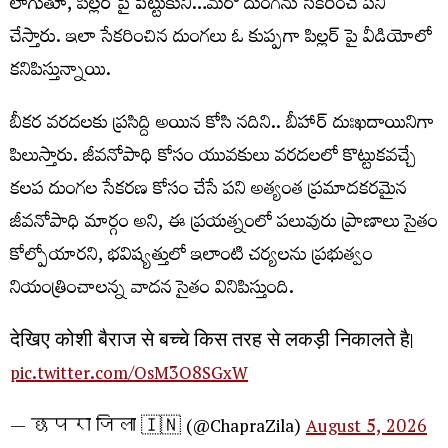
లాగుతూ, పిల్లర్ పై పెట్టుకుని…మరో దుంగను సేకరించే పని
చేస్తారు. ఇలా సేకరించిన దుంగలు ఓ కుప్పగా పిల్లర్ పై వీడియోలో
కనిపిస్తున్నాయి.
బీకర వరదలకు ప్రసిద్ది అయిన కోసి నదిని.. బీహార్ దుఃఖదాయినిగా
పిలుస్తారు. జీవనోపాధి కోసం యువకులు వరదలలో కొట్టుకవచ్చే
కలప దుంగల సేకరణ కోసం చేసే పని అత్యంత ప్రమాదకరమైన
జీవనోపాధి మార్గం అని, ఈ ప్రయత్నంలో పలువురు ప్రాణాలు సైతం
కోల్పోయారని, భవిష్యత్తులో ఇలాంటి చర్యలను ప్రభుత్వం
నియంత్రించాలన్న వాదన సైతం వినిపిస్తుంది.
देखिए कोशी बैराज से बच्चे किस तरह से लकड़ी निकालते है।
pic.twitter.com/OsM3O8SGxW
— छपरा जिला 🇮🇳 (@ChapraZila)
August 5, 2026