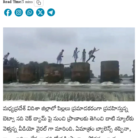
Read Time:
3 mins
మధ్యప్రదేశ్‌ విదిశా జిల్లాలో పిల్లలు ప్రమాదకరంగా ప్రవహిస్తున్న
బెట్వా నది చెక్ డ్యామ్ పై నుంచి ప్రాణాలకు తెగించి దాటి స్కూల్‌కు
వెళ్తున్న వీడియో వైరల్ గా మారింది. ఏమాత్రం బ్యాలెన్స్ తప్పినా,