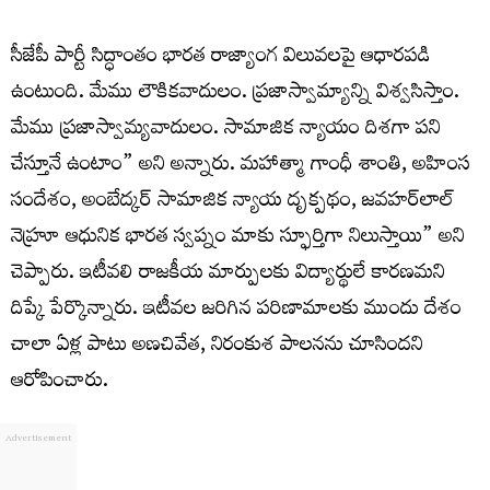
సీజేపీ పార్టీ సిద్ధాంతం భారత రాజ్యాంగ విలువలపై ఆధారపడి
ఉంటుంది. మేము లౌకికవాదులం. ప్రజాస్వామ్యాన్ని విశ్వసిస్తాం.
మేము ప్రజాస్వామ్యవాదులం. సామాజిక న్యాయం దిశగా పని
చేస్తూనే ఉంటాం” అని అన్నారు. మహాత్మా గాంధీ శాంతి, అహింస
సందేశం, అంబేద్కర్ సామాజిక న్యాయ దృక్పథం, జవహర్‌లాల్
నెహ్రూ ఆధునిక భారత స్వప్నం మాకు స్ఫూర్తిగా నిలుస్తాయి” అని
చెప్పారు. ఇటీవలి రాజకీయ మార్పులకు విద్యార్థులే కారణమని
దిప్కే పేర్కొన్నారు. ఇటీవల జరిగిన పరిణామాలకు ముందు దేశం
చాలా ఏళ్ల పాటు అణచివేత, నిరంకుశ పాలనను చూసిందని
ఆరోపించారు.