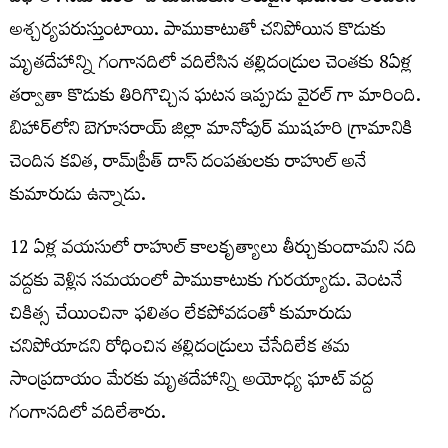
అశ్చర్యపరుస్తుంటాయి. పాముకాటుతో చనిపోయిన కొడుకు
మృతదేహాన్ని గంగానదిలో వదిలేసిన తల్లిదండ్రుల చెంతకు 8ఏళ్ల
తర్వాతా కొడుకు తిరిగొచ్చిన ఘటన ఇప్పుడు వైరల్ గా మారింది.
బిహార్‌లోని బెగూసరాయ్‌ జిల్లా మానోపుర్‌ ముషహరి గ్రామానికి
చెందిన కవిత, రామ్‌ప్రీత్‌ దాస్‌ దంపతులకు రాహుల్ అనే
కుమారుడు ఉన్నాడు.
12 ఏళ్ల వయసులో రాహుల్ కాలకృత్యాలు తీర్చుకుందామని నది
వద్దకు వెళ్లిన సమయంలో పాముకాటుకు గురయ్యాడు. వెంటనే
చికిత్స చేయించినా ఫలితం లేకపోవడంతో కుమారుడు
చనిపోయాడని రోధించిన తల్లిదండ్రులు చేసేదిలేక తమ
సాంప్రదాయం మేరకు మృతదేహాన్ని అయోధ్య ఘాట్‌ వద్ద
గంగానదిలో వదిలేశారు.