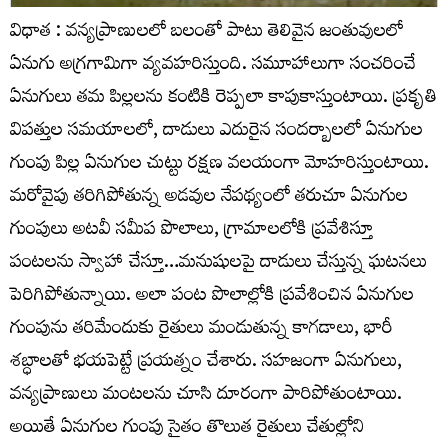
విధాత : వన్యప్రాణులలో బలంతో పాటు తెలివైన జంతువులలో
ఏనుగు అగ్రగామిగా వ్యవహరిస్తుంది. సమూహాలుగా సంచరించే
ఏనుగులు తమ పిల్లలను కంటికి రెప్పలా కాపుకాస్తుంటాయి. ప్రకృతి
విపత్తుల సమయాలలో, దాడులు ఎదురైన సందర్బాలలో ఏనుగుల
గుంపు పిల్ల ఏనుగుల చుట్టు రక్షణ వలయంగా మోహరిస్తుంటాయి.
మరోవైపు తరిగిపోతున్న అడవుల నేపథ్యంలో తరుచూ ఏనుగుల
గుంపులు అటవీ సమీప పొలాలు, గ్రామాలలోకి ప్రవేశిస్తూ
పంటలను స్వాహా చేస్తూ…మనుషులపై దాడులు చేస్తున్న ఘటనలు
పెరిగిపోతున్నాయి. అలా పంట పొలాల్లోకి ప్రవేశించిన ఏనుగుల
గుంపును తరిమేందుకు రైతులు మండుతున్న కాగడాలు, భారీ
శబ్ధాలతో భయపెట్టే ప్రయత్నం చేశారు. సహజంగా ఏనుగులు,
వన్యప్రాణులు మంటలను చూసి దూరంగా పారిపోతుంటాయి.
అయితే ఏనుగుల గుంపు సైతం తొలుత రైతులు చేతుల్లోని