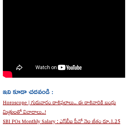
ఇవి కూడా చదవండి :
Horoscope | గురువారం రాశిఫ‌లాలు.. ఈ రాశివారికి బంధు
మిత్రుల‌తో వివాదాలు..!
SBI POs Monthly Salary : ఎస్‌బీఐ పీవో నెల జీతం రూ.1.25