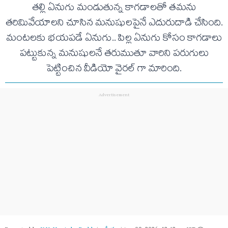
తల్లి ఏనుగు మండుతున్న కాగడాలతో తమను
తరిమివేయాలని చూసిన మనుషులపైనే ఎదురుదాడి చేసింది.
మంటలకు భయపడే ఏనుగు.. పిల్ల ఏనుగు కోసం కాగడాలు
పట్టుకున్న మనుషులనే తరుముతూ వారిని పరుగులు
పెట్టించిన వీడియో వైరల్ గా మారింది.