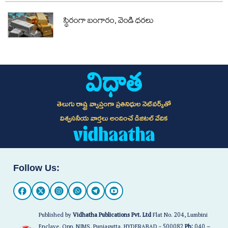
స్థిరంగా బంగారం, వెండి ధరలు
తెలుగు రాష్ట్ర వ్యాప్తంగా ప్రతినిధుల నెట్‌వర్క్‌తో
విశ్వసనీయ వార్తలు అందించే డిజిటల్ వేదిక
Follow Us:
Published by
Vidhatha Publications Pvt. Ltd
Flat No. 204, Lumbini
Enclave, Opp. NIMS, Punjagutta, HYDERABAD - 500082
Ph:
040 –