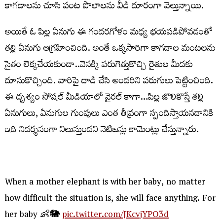
కాగడాలను చూసి పంట పొలాలను వీడి దూరంగా వెల్తున్నాయి.
అయితే ఓ పిల్ల ఏనుగు ఈ గందరగోళం మధ్య భయపడిపోవడంతో
తల్లి ఏనుగు ఆగ్రహించింది. అంతే ఒక్కసారిగా కాగడాల మంటలను
సైతం లెక్కచేయకుండా..వెనక్కి పరుగెత్తుకొచ్చి రైతుల మీదకు
దూసుకొచ్చింది. వారిపై దాడి చేసి అందరిని పరుగులు పెట్టించింది.
ఈ దృశ్యం సోషల్ మీడియాలో వైరల్ కాగా…పిల్ల జొలికొస్తే తల్లి
ఏనుగులు, ఏనుగుల గుంపులు ఎంత తీవ్రంగా స్పందిస్తాయనడానికి
ఇది నిదర్శనంగా నిలుస్తుందని నెటిజన్లు కామెంట్లు చేస్తున్నారు.
When a mother elephant is with her baby, no matter
how difficult the situation is, she will face anything. For
her baby 👶🐘
pic.twitter.com/JKcvjYPO3d