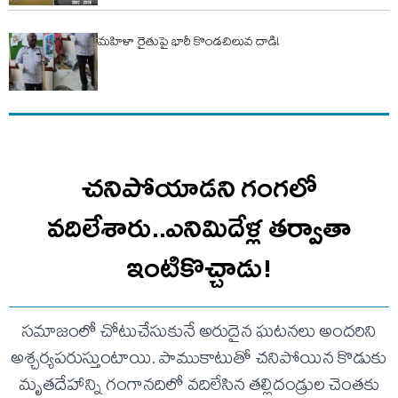
మహిళా రైతుపై భారీ కొండచిలువ దాడి!
చనిపోయాడని గంగలో
వదిలేశారు..ఎనిమిదేళ్ల తర్వాతా
ఇంటికొచ్చాడు!
సమాజంలో చోటుచేసుకునే అరుదైన ఘటనలు అందరిని
అశ్చర్యపరుస్తుంటాయి. పాముకాటుతో చనిపోయిన కొడుకు
మృతదేహాన్ని గంగానదిలో వదిలేసిన తల్లిదండ్రుల చెంతకు