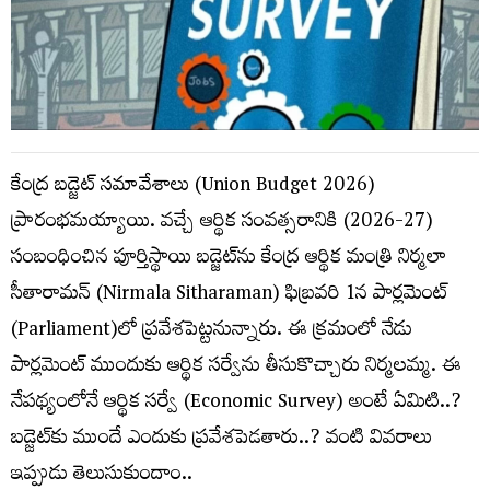
కేంద్ర బడ్జెట్‌ సమావేశాలు (Union Budget 2026)
ప్రారంభమయ్యాయి. వచ్చే ఆర్థిక సంవత్సరానికి (2026-27)
సంబంధించిన పూర్తిస్థాయి బడ్జెట్‌ను కేంద్ర ఆర్థిక మంత్రి నిర్మలా
సీతారామన్‌ (Nirmala Sitharaman) ఫిబ్రవరి 1న పార్లమెంట్‌
(Parliament)లో ప్రవేశపెట్టనున్నారు. ఈ క్రమంలో నేడు
పార్లమెంట్‌ ముందుకు ఆర్థిక సర్వేను తీసుకొచ్చారు నిర్మలమ్మ. ఈ
నేపథ్యంలోనే ఆర్థిక సర్వే (Economic Survey) అంటే ఏమిటి..?
బడ్జెట్‌కు ముందే ఎందుకు ప్రవేశపెడతారు..? వంటి వివరాలు
ఇప్పుడు తెలుసుకుందాం..