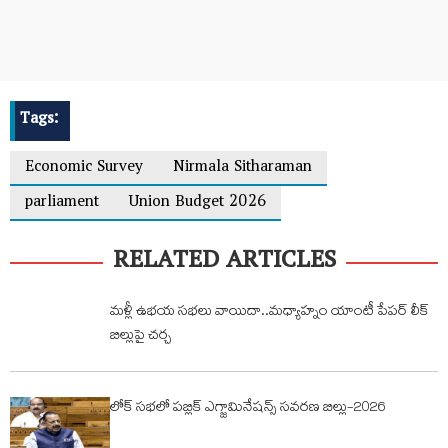
Tags:
Economic Survey
Nirmala Sitharaman
parliament
Union Budget 2026
RELATED ARTICLES
మళ్లీ ఉభయ సభలు వాయిదా..మధ్యాహ్నం యాంటీ పేపర్ లీక్
బిల్లుపై చర్చ
లోక్ సభలో పబ్లిక్‌ ఎగ్జామినేషన్స్‌ సవరణ బిల్లు-2026