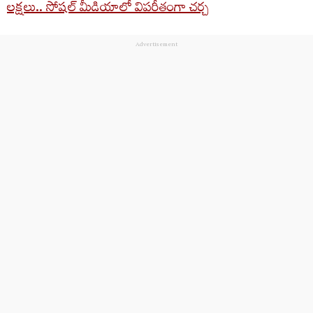
లక్షలు.. సోషల్‌ మీడియాలో విపరీతంగా చర్చ