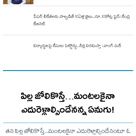
పేపర్ లీకేజీలకు పాల్పడితే 10ఏళ్ల జైలు..రూ.10కోట్ల ఫైన్: కేంద్ర
కేబినెట్
విద్యార్థులపై కేసులు పెట్టొద్దు..దీక్ష విరమిస్తా : వాంగ్ చుక్
పిల్ల జోలికొస్తే…మంటలకైనా
ఎదురెళ్లాల్సిందేనన్న ఏనుగు!
తన పిల్ల జోలికొస్తే...మంటలకైనా ఎదురెళ్లాల్సిందేనంటూ ఓ