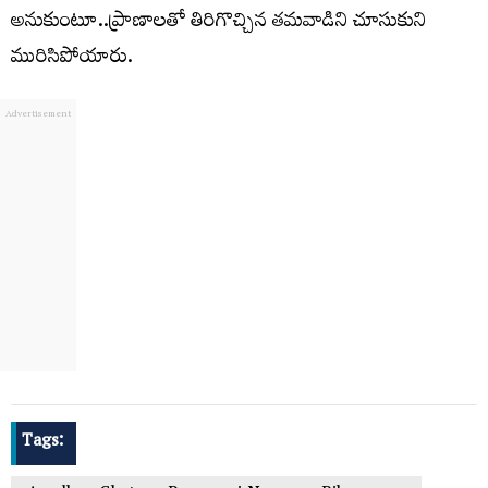
అనుకుంటూ..ప్రాణాలతో తిరిగొచ్చిన తమవాడిని చూసుకుని
మురిసిపోయారు.
Tags: