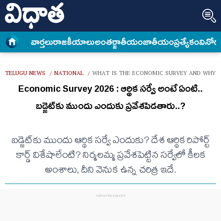
వార్త‌లు
రాజకీయాలు
అంత‌ర్జాతీయం
జాతీయం
ప్రత్యేకం
వినోద
TELUGU NEWS
NATIONAL
WHAT IS THE ECONOMIC SURVEY AND WHY I
/
/
Economic Survey 2026 : ఆర్థిక సర్వే అంటే ఏంటి..
బడ్జెట్‌కు ముందు ఎందుకు ప్రవేశపెడతారు..?
బడ్జెట్‌కు ముందు ఆర్థిక సర్వే ఎందుకు? దేశ ఆర్థిక రిపోర్ట్
కార్డ్ విశేషాలేంటి? నిర్మలమ్మ ప్రవేశపెట్టిన సర్వేలో కీలక
అంశాలు, దీని వెనుక ఉన్న చరిత్ర ఇదే.