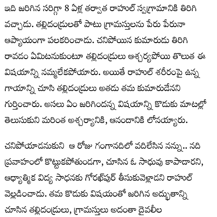
ఇది జరిగిన సరిగ్గా 8 ఏళ్ల తర్వాత రాహుల్‌ స్వగ్రామానికి తిరిగి
వచ్చాడు. తల్లిదండ్రులతో పాటు గ్రామస్తులను పేరు పేరునా
ఆప్యాయంగా పలకరించాడు. చనిపోయిన కుమారుడు తిరిగి
రావడం ఏమిటనుకుంటూ తల్లిదండ్రులు ఆశ్చర్యపోయి తొలుత ఈ
విషయాన్ని నమ్మలేకపోయారు. అయితే రాహుల్‌ శరీరంపై ఉన్న
గాయాన్ని చూసి తల్లిదండ్రులు అతడు తమ కుమారుడేనని
గుర్తించారు. అసలు ఏం జరిగిందన్న విషయాన్ని కొడుకు మాటల్లో
తెలుసుకుని మరింత అశ్చర్యానికి, ఆనందానికి లోనయ్యారు.
చనిపోయాడనుకుని ఆ రోజు గంగానదిలో వదిలేసిన నన్ను.. నది
ప్రవాహంలో కొట్టుకపోతుండగా, చూసిన ఓ సాధువు కాపాడారని,
ఆధ్యాత్మిక విద్య సాధనకు గోరఖ్‌పుర్‌ తీసుకువెళ్లాడని రాహుల్‌
వెల్లడించాడు. తమ కొడుకు విషయంతో జరిగిన అద్భుతాన్ని
చూసిన తల్లిదండ్రులు, గ్రామస్తులు అదంతా దైవలీల