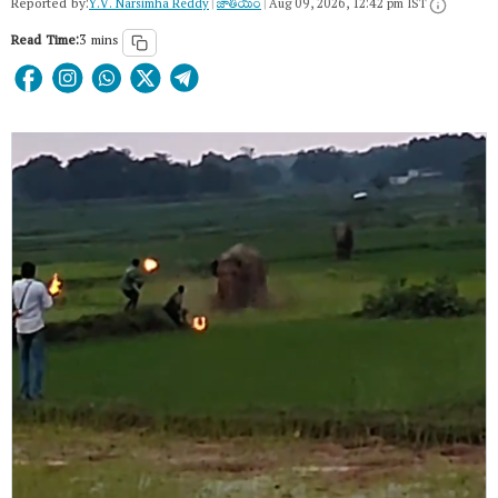
Reported by:
Y.V. Narsimha Reddy
|
జాతీయం
|
Aug 09, 2026, 12:42 pm IST
Read Time:
3 mins