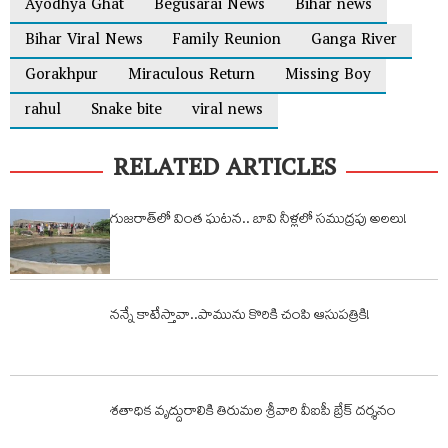
Ayodhya Ghat
Begusarai News
Bihar news
Bihar Viral News
Family Reunion
Ganga River
Gorakhpur
Miraculous Return
Missing Boy
rahul
Snake bite
viral news
RELATED ARTICLES
గుజరాత్‌లో వింత ఘటన.. బావి నీళ్లలో సముద్రపు అలలు!
నన్నే కాటేస్తావా..పామును కొరికి చంపి ఆసుపత్రికి!
శతాధిక వృద్దురాలికి తిరుమల శ్రీవారి వీఐపీ బ్రేక్ దర్శనం