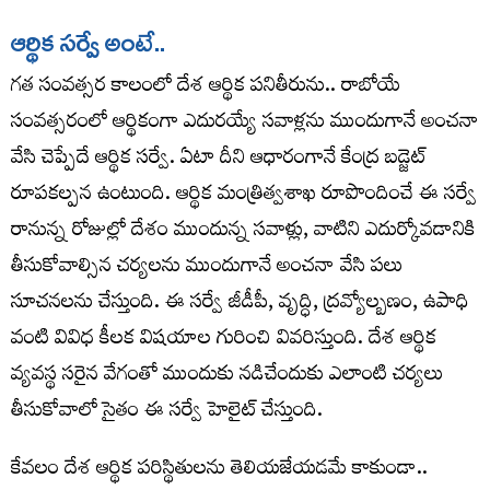
ఆర్థిక సర్వే అంటే..
గత సంవత్సర కాలంలో దేశ ఆర్థిక పనితీరును.. రాబోయే
సంవత్సరంలో ఆర్థికంగా ఎదురయ్యే సవాళ్లను ముందుగానే అంచనా
వేసి చెప్పేదే ఆర్థిక సర్వే. ఏటా దీని ఆధారంగానే కేంద్ర బడ్జెట్‌
రూపకల్పన ఉంటుంది. ఆర్థిక మంత్రిత్వశాఖ రూపొందించే ఈ సర్వే
రానున్న రోజుల్లో దేశం ముందున్న సవాళ్లు, వాటిని ఎదుర్కోవడానికి
తీసుకోవాల్సిన చర్యలను ముందుగానే అంచనా వేసి పలు
సూచనలను చేస్తుంది. ఈ సర్వే జీడీపీ, వృద్ధి, ద్రవ్యోల్బణం, ఉపాధి
వంటి వివిధ కీలక విషయాల గురించి వివరిస్తుంది. దేశ ఆర్థిక
వ్యవస్థ సరైన వేగంతో ముందుకు నడిచేందుకు ఎలాంటి చర్యలు
తీసుకోవాలో సైతం ఈ సర్వే హెలైట్‌ చేస్తుంది.
కేవలం దేశ ఆర్థిక పరిస్థితులను తెలియజేయడమే కాకుండా..