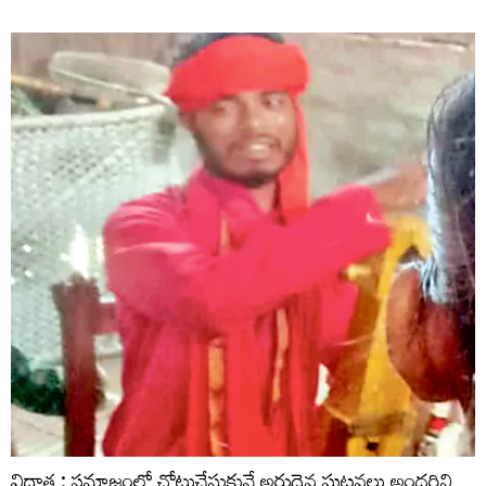
విధాత : సమాజంలో చోటుచేసుకునే అరుదైన ఘటనలు అందరిని