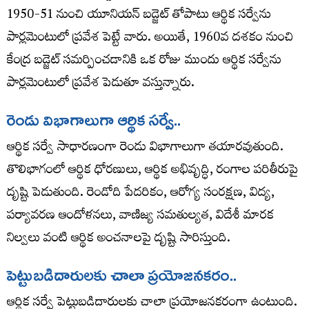
1950-51 నుంచి యూనియన్ బడ్జెట్ తోపాటు ఆర్థిక సర్వేను
పార్లమెంటులో ప్రవేశ పెట్టే వారు. అయితే, 1960వ దశకం నుంచి
కేంద్ర బడ్జెట్ సమర్పించడానికి ఒక రోజు ముందు ఆర్థిక సర్వేను
పార్లమెంటులో ప్రవేశ పెడుతూ వస్తున్నారు.
రెండు విభాగాలుగా ఆర్థిక సర్వే..
ఆర్థిక సర్వే సాధారణంగా రెండు విభాగాలుగా తయారవుతుంది.
తొలిభాగంలో ఆర్థిక ధోరణులు, ఆర్థిక అభివృద్ధి, రంగాల పరితీరుపై
దృష్టి పెడుతుంది. రెండోది పేదరికం, ఆరోగ్య సంరక్షణ, విద్య,
పర్యావరణ ఆందోళనలు, వాణిజ్య సమతుల్యత, విదేశీ మారక
నిల్వలు వంటి ఆర్థిక అంచనాలపై దృష్టి సారిస్తుంది.
పెట్టుబడిదారులకు చాలా ప్రయోజనకరం..
ఆర్థిక సర్వే పెట్టుబడిదారులకు చాలా ప్రయోజనకరంగా ఉంటుంది.