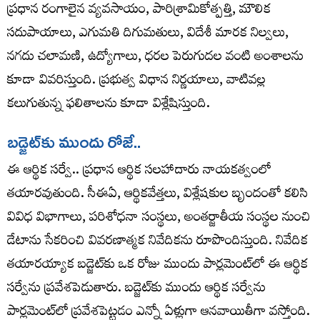
ప్రధాన రంగాలైన వ్యవసాయం, పారిశ్రామికోత్పత్తి, మౌలిక
సదుపాయాలు, ఎగుమతి దిగుమతులు, విదేశీ మారక నిల్వలు,
నగదు చలామణి, ఉద్యోగాలు, ధరల పెరుగుదల వంటి అంశాలను
కూడా వివరిస్తుంది. ప్రభుత్వ విధాన నిర్ణయాలు, వాటివల్ల
కలుగుతున్న ఫలితాలను కూడా విశ్లేషిస్తుంది.
బడ్జెట్‌కు ముందు రోజే..
ఈ ఆర్థిక సర్వే.. ప్రధాన ఆర్థిక సలహాదారు నాయకత్వంలో
తయారవుతుంది. సీఈఏ, ఆర్థికవేత్తలు, విశ్లేషకుల బృందంతో కలిసి
వివిధ విభాగాలు, పరిశోధనా సంస్థలు, అంతర్జాతీయ సంస్థల నుంచి
డేటాను సేకరించి వివరణాత్మక నివేదికను రూపొందిస్తుంది. నివేదిక
తయారయ్యాక బడ్జెట్‌కు ఒక రోజు ముందు పార్లమెంట్‌లో ఈ ఆర్థిక
సర్వేను ప్రవేశపెడుతారు. బడ్జెట్‌కు ముందు ఆర్థిక సర్వేను
పార్లమెంట్‌లో ప్రవేశపెట్టడం ఎన్నో ఏళ్లుగా ఆనవాయితీగా వస్తోంది.