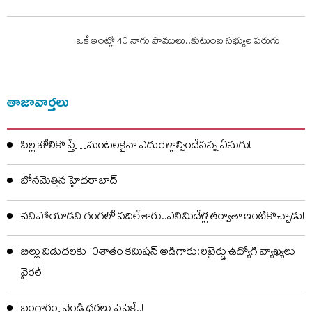
ఒకే ఇంట్లో 40 నాగు పాములు..కుటుంబ సభ్యుల పరుగు
తాజావార్తలు
పిల్ల జోలికొస్తే…మంటలకైనా ఎదురెళ్లాల్సిందేనన్న ఏనుగు!
బోనమెత్తిన హైదరాబాద్
చనిపోయాడని గంగలో వదిలేశారు..ఎనిమిదేళ్ల తర్వాతా ఇంటికొచ్చాడు!
బిల్లు విడుదలకు 10శాతం కమిషన్ అడిగారు: రిటైర్డు ఉద్యోగి వ్యాఖ్యలు
వైరల్
బంగారం, వెండి ధరలు పైపైకే..!