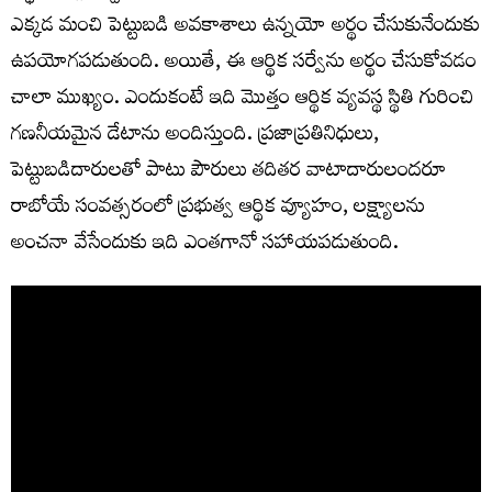
ఎక్కడ మంచి పెట్టుబడి అవకాశాలు ఉన్నయో అర్థం చేసుకునేందుకు
ఉపయోగపడుతుంది. అయితే, ఈ ఆర్థిక సర్వేను అర్థం చేసుకోవడం
చాలా ముఖ్యం. ఎందుకంటే ఇది మొత్తం ఆర్థిక వ్యవస్థ స్థితి గురించి
గణనీయమైన డేటాను అందిస్తుంది. ప్రజాప్రతినిధులు,
పెట్టుబడిదారులతో పాటు పౌరులు తదితర వాటాదారులందరూ
రాబోయే సంవత్సరంలో ప్రభుత్వ ఆర్థిక వ్యూహం, లక్ష్యాలను
అంచనా వేసేందుకు ఇది ఎంతగానో సహాయపడుతుంది.