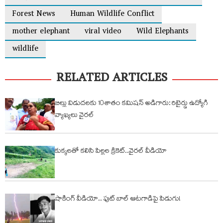
Forest News
Human Wildlife Conflict
mother elephant
viral video
Wild Elephants
wildlife
RELATED ARTICLES
బిల్లు విడుదలకు 10శాతం కమిషన్ అడిగారు: రిటైర్డు ఉద్యోగి
వ్యాఖ్యలు వైరల్
కుక్కలతో కలిసి పిల్లల క్రికెట్..వైరల్ వీడియో
షాకింగ్ వీడియో.. ఫుట్ బాల్ ఆటగాడిపై పిడుగు!