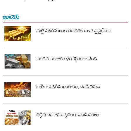
బిజినెస్
మళ్లీ పెరిగిన బంగారం ధరలు..ఇక పైపైకేనా..!
పెరిగిన బంగారం ధర..స్థిరంగా వెండి
భారీగా పెరిగిన బంగారం, వెండి ధరలు
తగ్గిన బంగారం..స్థిరంగా వెండి ధరలు