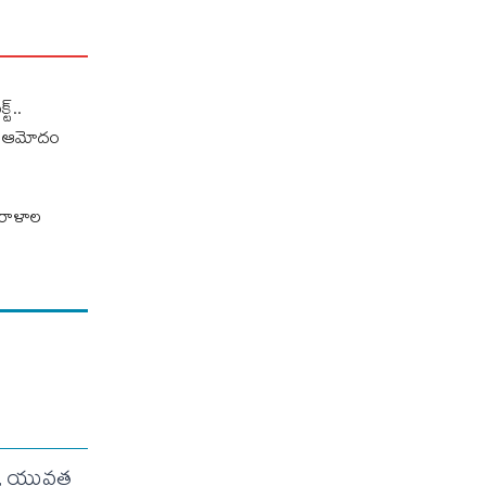
ట్..
కు ఆమోదం
రాళాల
యోగం, యువత