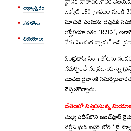
స్థానిక వాతావరణానికి విజయ
ఆధ్యాత్మికం
ఒక్కోటి 150 గ్రాముల నుండి
మామిడి పండును దేవుడికి సమ
ఫోటోలు
ఆస్ట్రేలియా రకం ‘R2E2’, అల
వీడియోలు
నేను పెంచుతున్నాను” అని ప్రకా
ఓంప్రకాష్ సింగ్ తోటను సంద
సమర్పించే సంప్రదాయాన్ని ప్రస
మొదట దైవానికి సమర్పించారని
చెప్పుకొచ్చారు.
దేశంలో విస్తరిస్తున్న మియ
మధ్యప్రదేశ్‌లోని జబల్‌పూర్‌ రై
చత్తీస్ ఘడ్ బస్తర్ లోర్ ‘ట్రీ