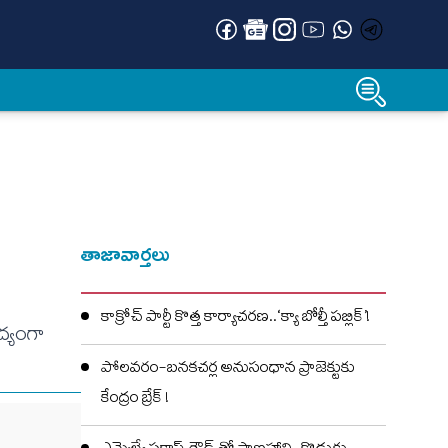
తాజావార్తలు
కాక్రోచ్ పార్టీ కొత్త కార్యాచరణ..‘క్యా బోల్తీ పబ్లిక్’!
ద్యంగా
పోలవరం-బనకచర్ల అనుసంధాన ప్రాజెక్టుకు
కేంద్రం బ్రేక్ !