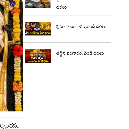
ధరలు
స్థిరంగా బంగారం,వెండి ధరలు
తగ్గిన బంగారం, వెండి ధరలు
ర్పించడం