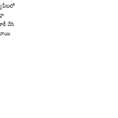
య్యపేటలో
్లా
ాకీ వేసి
్‌బాయి