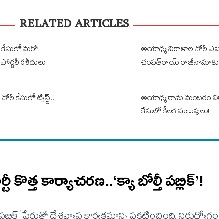
RELATED ARTICLES
 కేసులో మరో
అయోధ్య విరాళాల చోరీ ఎఫెక్
ు ఫోర్జరీ రశీదులు
చంపత్‌రాయ్‌ రాజీనామా
ీ కేసులో ట్విస్ట్‌..
అయోధ్య రామ మందిరం వి
కేసులో కీలక మలుపులు!
ర్టీ కొత్త కార్యాచరణ..‘క్యా బోల్తీ పబ్లిక్’!
్తీ పబ్లిక్' పేరుతో దేశవ్యాప్త కార్యక్రమాన్ని ప్రకటించింది. నిరుద్