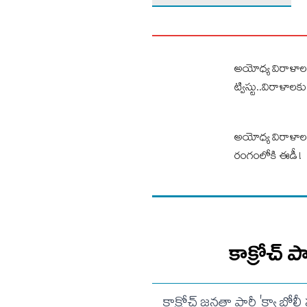
అయోధ్య విరాళాల
ట్విస్టు..విరాళాలక
అయోధ్య విరాళాల చోర
రంగంలోకి ఈడీ !
కాక్రోచ్ పా
కాక్రోచ్ జనతా పార్టీ 'క్యా బోల