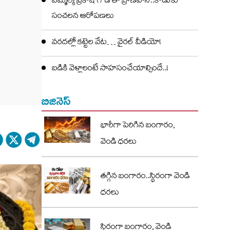
ఎమ్మెల్యే ప్రకాష్ గౌడ్ తో ప్రాణహాని..కొడుకు
సంచలన ఆరోపణలు
వరదల్లో కట్టెల వేట… వైరల్ వీడియో!
బడికి వెళ్లాలంటే సాహసంచేయాల్సిందే..!
బిజినెస్
భారీగా పెరిగిన బంగారం,
వెండి ధరలు
తగ్గిన బంగారం..స్థిరంగా వెండి
ధరలు
స్థిరంగా బంగారం, వెండి