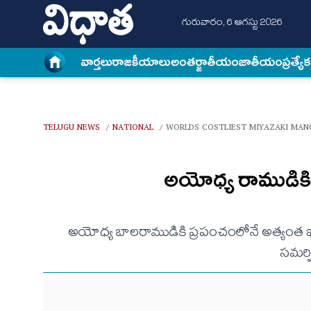
గురువారం, 6 ఆగస్టు 2026
వార్త‌లు
రాజకీయాలు
అంత‌ర్జాతీయం
జాతీయం
ప్రత్యే
TELUGU NEWS
NATIONAL
WORLDS COSTLIEST MIYAZAKI MAN
/
/
అయోధ్య రాముడికి 
అయోధ్య బాలరాముడికి ప్రపంచంలోనే అత్యంత ఖరీ
సమర్ప