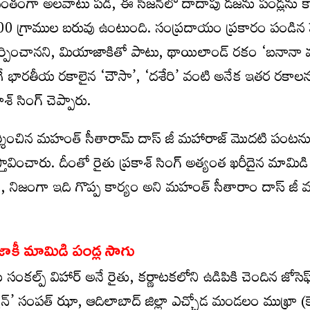
వంతంగా అలవాటు పడి, ఈ సీజన్‌లో దాదాపు డజను పండ్లను కా
 300 గ్రాముల బరువు ఉంటుంది. సంప్రదాయం ప్రకారం పండిన
ర్పించానని, మియాజాకితో పాటు, థాయిలాండ్ రకం ‘బనానా మ
ాగే భారతీయ రకాలైన ‘చౌసా’, ‘దశేరి’ వంటి అనేక ఇతర రకాల
శ్ సింగ్ చెప్పారు.
ర్శించిన మహంత్ సీతారామ్ దాస్ జీ మహారాజ్ మొదటి పంటను 
్తావించారు. దీంతో రైతు ప్రకాశ్ సింగ్ అత్యంత ఖరీదైన మామి
, నిజంగా ఇది గొప్ప కార్యం అని మహంత్ సీతారాం దాస్ జీ 
ాజాకీ మామిడి పండ్ల సాగు
తు సంకల్ప్ విహార్ అనే రైతు, కర్ణాటకలోని ఉడిపికి చెందిన జోసె
 మ్యాన్’ సంపత్ ఝా, ఆదిలాబాద్ జిల్లా ఎచ్చోడ మండలం ముఖ్రా (క