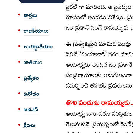
వైరల్ గా మారింది. ఆ నైవేద్
వార్త‌లు
రూపంలో అందడం విశేషం. ప్రప
ఓం ప్రకాశ్ సింగ్ రామయ్యకు నై
రాజకీయాలు
ఈ ప్రత్యేకమైన మామిడి పండ్లు
అంత‌ర్జాతీయం
పిలిచే ‘మియాజాకీ’ రకం మామిడి
జాతీయం
అయోధ్యకు చెందిన ఓం ప్రకాశ్‌ 
సంప్రదాయాలకు అనుగుణంగా తొల
ప్రత్యేకం
సమర్పించి తన భక్తి ప్రపత్తులన
వినోదం
తొలి పండును రామయ్యకు.
బిజినెస్
అయోధ్య వాతావరణ పరిస్థితు
తెలుసుకునే ప్రయత్నంలో రెండేళ
క్రీడలు