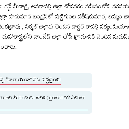
చ్ గడ్గే మీనాక్షి, అనకాపల్లి జిల్లా చోడవరం సమీపంలోని నరస
ల్లా హనుమాన్‌ జంక్షన్‌లో పుట్టిగుంట సతీష్‌కుమార్‌, ఖమ్మం జిల
ట్రావు , నిర్మల్ జిల్లాకు చెందిన డాక్టర్ రాపల్లి సత్యంమియాజ
 మహారాష్ట్రలోని నాందేడ్‌ జిల్లా భోసీ గ్రామానికి చెందిన సుమన
డించారు.
చ్చే “నారాయణా” చేప పెద్దదైంది!
‌ చేయాలని మీకెందుకు అనిపిస్తుంటుంది? ఏమిటా