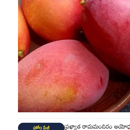
ప్రఖ్యాత రామమందిరం అయోధ్య
హోం పేజీ