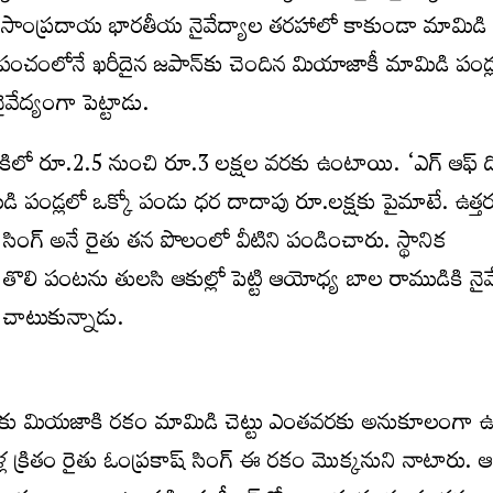
యం సాంప్రదాయ భారతీయ నైవేద్యాల తరహాలో కాకుండా మామిడి 
ంచంలోనే ఖరీదైన జపాన్‌కు చెందిన మియాజాకీ మామిడి పండ్ల
వేద్యంగా పెట్టాడు.
 కిలో రూ.2.5 నుంచి రూ.3 లక్షల వరకు ఉంటాయి. ‘ఎగ్ ఆఫ్ ద
 పండ్లలో ఒక్కో పండు ధర దాదాపు రూ.లక్షకు పైమాటే. ఉత్తరప్
సింగ్‌ అనే రైతు తన పొలంలో వీటిని పండించారు. స్థానిక
ి పంటను తులసి ఆకుల్లో పెట్టి ఆయోధ్య బాల రాముడికి నైవ
ు చాటుకున్నాడు.
.
లకు మియజాకి రకం మామిడి చెట్టు ఎంతవరకు అనుకూలంగా 
్ల క్రితం రైతు ఓంప్రకాష్ సింగ్ ఈ రకం మొక్కనుని నాటారు. ఆ 