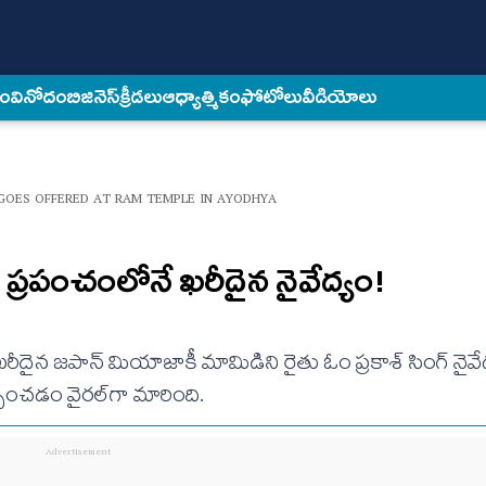
కం
వినోదం
బిజినెస్
క్రీడలు
ఆధ్యాత్మికం
ఫోటోలు
వీడియోలు
GOES OFFERED AT RAM TEMPLE IN AYODHYA
ప్రపంచంలోనే ఖరీదైన నైవేద్యం!
దైన జపాన్ మియాజాకీ మామిడిని రైతు ఓం ప్రకాశ్ సింగ్ నైవే
ించడం వైరల్‌గా మారింది.