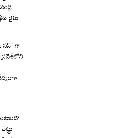
పండ్ల
ను రైతు
ి సన్’ గా
రదేశ్‌లోని
ేద్యంగా
ఉంటుందో
చెట్టు