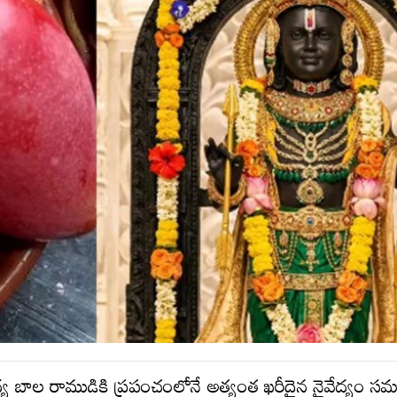
 బాల రాముడికి ప్రపంచంలోనే అత్యంత ఖరీదైన నైవేద్యం సమ