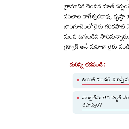
గ్రామానికి చెందిన మాజీ సర్పం
పరిటాల నాగేశ్వరరావు, కృష్ణా జి
బారిగూడెంలో రైతు గరికపాటి వెంక
మంచి దిగుబడిని సాధిస్తున్నారు.
గైక్వాడ్‌ అనే మహిళా రైతు పం
మరిన్ని చదవండి :
రియల్ వండర్..పిలిస్తే వ
మొబైల్‌ను తెగ స్క్రోల్
రహస్యం?