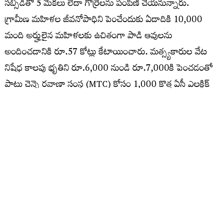
సబ్సిడీతో 5 మేకలు లేదా గొర్రెలను పంపిణీ చేయనున్నారు.
గ్రామీణ మహిళల జీవనోపాధిని పెంచేందుకు ఏడాదికి 10,000
మంది అర్హులైన మహిళలకు ఉచితంగా పాడి ఆవులను
అందించడానికి రూ.57 కోట్లు కేటాయించారు. మత్స్యకారుల వేట
నిషేధ కాలపు భృతిని రూ.6,000 నుండి రూ.7,000కి పెంచడంతో
పాటు చెన్నై రవాణా సంస్థ (MTC) కోసం 1,000 కొత్త ఏసీ ఎలక్ట్రిక్
బస్సుల కొనుగోలుకు రూ.500 కోట్లను కేటాయిస్తూ బడ్జెట్‌లో
నిర్ణయం తీసుకున్నారు.
మరిన్ని చదవండి :
మా ప్రాజెక్టులకు క్లియరెన్స్ ఇవ్వండి: కేంద్ర
మంత్రులతో సీఎం రేవంత్