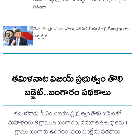
ఇదేమి చోద్యం…హమామ్ సబ్బుతో పాముకు స్నానం..వైరల్
వీడియో
చైనాలో లక్షల మంది ఫాల్తూ సోషల్ మీడియా క్రియేటర్ల ఖాతాల
సస్పెన్షన్‌
తమిళనాట విజయ్ ప్రభుత్వం తొలి
బడ్జెట్‌..బంగారం పథకాలు
తమిళనాడు సీఎం విజయ్ ప్రభుత్వం తొలి బడ్జెట్‌లో
మహిళలకు 8 గ్రాముల బంగారం, నవజాత శిశువులకు 1
గ్రాము బంగారు ఉంగరం, పలు సంక్షేమ పథకాలు