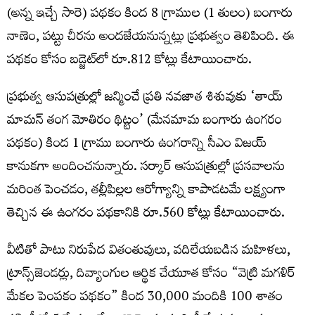
(అన్న ఇచ్చే సారె) పథకం కింద 8 గ్రాముల (1 తులం) బంగారు
నాణెం, పట్టు చీరను అందజేయనున్నట్లు ప్రభుత్వం తెలిపింది. ఈ
పథకం కోసం బడ్జెట్‌లో రూ.812 కోట్లు కేటాయించారు.
ప్రభుత్వ ఆసుపత్రుల్లో జన్మించే ప్రతి నవజాత శిశువుకు ‘తాయ్
మామన్ తంగ మోతిరం థిట్టం’ (మేనమామ బంగారు ఉంగరం
పథకం) కింద 1 గ్రాము బంగారు ఉంగరాన్ని సీఎం విజయ్
కానుకగా అందించనున్నారు. సర్కార్ ఆసుపత్రుల్లో ప్రసవాలను
మరింత పెంచడం, తల్లీపిల్లల ఆరోగ్యాన్ని కాపాడటమే లక్ష్యంగా
తెచ్చిన ఈ ఉంగరం పథకానికి రూ.560 కోట్లు కేటాయించారు.
వీటితో పాటు నిరుపేద వితంతువులు, వదిలేయబడిన మహిళలు,
ట్రాన్స్‌జెండర్లు, దివ్యాంగుల ఆర్థిక చేయూత కోసం “వెట్రి మగళిర్
మేకల పెంపకం పథకం” కింద 30,000 మందికి 100 శాతం