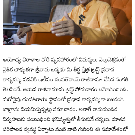
అయోధ్య విరాళాల చోరీ వ్యవహారంలో విమర్శలు వెల్లువెత్తడంతో
నైతిక బాధ్యతగా శ్రీరామ జన్మభూమి తీర్థ క్షేత్ర ట్రస్ట్ ప్రధాన
కార్యదర్శి పదవికి ఇటీవల చంపత్‌రాయ్ రాజీనామా చేసిన సంగతి
తెలిసిందే. ఆయన రాజీనామాను ట్రస్ట్‌ సోమవారం ఆమోదించింది.
మరోవైపు చంపత్‌రాయ్‌ స్థానంలో ప్రధాన కార్యదర్శిగా బజరంగ్
బాగ్రాను నియమిస్తున్నట్లు సమాచారం. అలాగే రామమందిర
నిర్వహణకు సంబంధించి భవిష్యత్తులో తీసుకునే చర్యలు, నూతన
పరిపాలన వ్యవస్థ ఏర్పాటు వంటి వాటి గురించి ఈ సమావేశంలో