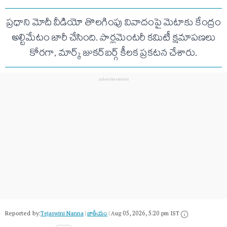
ప్రధాని మోదీ వీడియో తొలగింపు వివాదంపై మెటాకు కేంద్రం
అల్టిమేటం జారీ చేసింది. పార్లమెంటరీ కమిటీ క్షమాపణలు
కోరగా, మార్క్ జుకర్‌బర్గ్ కీలక ప్రకటన చేశారు.
Reported by:
Tejaswini Nanna
|
జాతీయం
|
Aug 05, 2026, 5:20 pm IST