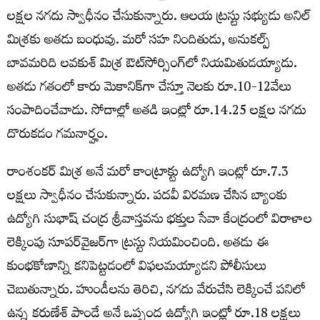
లక్షల నగదు స్వాధీనం చేసుకున్నారు. ఆలయ ట్రస్టు సభ్యుడు అనిల్‌
మిశ్రకు అతడు బంధువు. మరో సహ నిందితుడు, అనుకల్ప్‌
బావమరిది లవకుశ్‌ మిశ్ర ఔట్‌సోర్సింగ్‌లో నియమితుడయ్యాడు.
అతడు గతంలో కారు మెకానిక్‌గా చేస్తూ నెలకు రూ.10-12వేలు
సంపాదించేవాడు. సోదాల్లో అతడి ఇంట్లో రూ.14.25 లక్షల నగదు
దొరుకడం గమనార్హం.
రాంశంకర్‌ మిశ్ర అనే మరో కాంట్రాక్టు ఉద్యోగి ఇంట్లో రూ.7.3
లక్షలు స్వాధీనం చేసుకున్నారు. పదవీ విరమణ చేసిన బ్యాంకు
ఉద్యోగి సుభాష్‌ చంద్ర శ్రీవాస్తవను భక్తుల సేవా కేంద్రంలో విరాళాల
లెక్కింపు సూపర్‌వైజర్‌గా ట్రస్టు నియమించింది. అతడు ఈ
కుంభకోణాన్ని కనిపెట్టడంలో విఫలమయ్యాడని పోలీసులు
చెబుతున్నారు. హుండీలను తెరిచి, నగదు వేరుచేసి లెక్కించే పనిలో
ఉన్న కరుణేశ్‌ పాండే అనే ఒప్పంద ఉద్యోగి ఇంట్లో రూ.18 లక్షలు