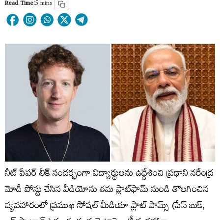
Read Time:
5 mins
నీట్ పేపర్ లీక్ సందర్భంగా విద్యార్ధులను ఉద్దేశించి ప్రధాని నరేంద్ర
మోదీ పోస్టు చేసిన వీడియోను తమ ప్లాట్‌ఫామ్ నుండి తొలగించిన
వ్యవహారంలో ప్రముఖ సోషల్ మీడియా ప్లాట్ పామ్స్ (పేస్ బుక్,