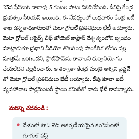
23న ఫేస్‌బుక్ దాదాపు 5 గంటల పాటు నిలిపివేసింది. దీనిపై కేంద్ర
ప్రభుత్వం సీరియస్ అయింది. ఈ నేపథ్యంలో బుధవారం కేంద్ర ఐటీ
శాఖ ఉన్నతాధికారులతో మెటా గ్లోబల్ ప్రతినిధులు భేటీ అయ్యారు.
మెటా గ్లోబల్ అఫైర్స్ చీఫ్ జోయెల్ కాప్లాన్ నేతృత్వంలోని బృందం
మాట్లాడుతూ ప్రధాని వీడియో తొలగింపు సాంకేతిక లోపం వల్ల
మాత్రమే జరిగిందని, ప్లాట్‌ఫామ్‌ను కావాలని దుర్వినియోగం
చేయలేదని వెల్లడించారు. ఆ తర్వాతా కేంద్ర మంత్రి అశ్విని వైష్ణవ్
తో మెటా గ్లోబల్ ప్రతినిధులు భేటీ అయ్యారు. రేపు కూడా ఐటీ
వ్యవహారాల పార్లమెంటరీ స్థాయి కమిటీతో వారు భేటీ కానున్నారు.
మరిన్ని చదవండి :
దేశంలో టాప్ టెన్ ఆకర్షణీయమైన కంపెనీలలో
గూగుల్‌ ఫస్ట్‌