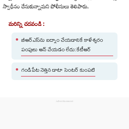
స్వాధీనం చేసుకున్నామని పోలీసులు తెలిపారు.
మరిన్ని చదవండి :
బీఆర్ఎస్‌ను బద్నాం చేయడానికే కాళేశ్వరం
పంపులు ఆన్ చేయడం లేదు: కేటీఆర్
గండిపేట నెత్తిన డాటా సెంటర్‌ కుంపటి