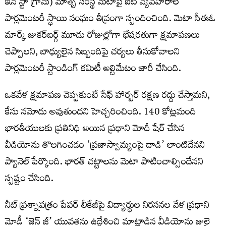
ఇన్ స్టా గ్రామ్) మాతృ సంస్థ మెటాపై ఐటీ వ్యవహారాల
పార్లమెంటరీ స్థాయి సంఘం తీవ్రంగా స్పందించింది. మెటా సీఈఓ
మార్క్ జుకర్‌బర్గ్‌ మూడు రోజుల్లోగా భేషరతుగా క్షమాపణలు
చెప్పాలని, బాధ్యులైన సిబ్బందిపై చర్యలు తీసుకోవాలని
పార్లమెంటరీ స్టాండింగ్ కమిటీ అల్టిమేటం జారీ చేసింది.
ఒకవేళ క్షమాపణ చెప్పకుంటే సేఫ్ హార్బర్ రక్షణ రద్దు చేస్తామని,
కేసు నమోదు అవుతుందని హెచ్చరించింది. 140 కోట్లమంది
భారతీయులకు ప్రతినిధి అయిన ప్రధాని మోదీ షేర్ చేసిన
వీడియోను తొలగించడం ‘ప్రజాస్వామ్యంపై దాడి’ లాంటిదేనని
ప్యానెల్‌ పేర్కొంది. భారత్ చట్టాలను మెటా పాటించాల్సిందేనని
స్పష్టం చేసింది.
నీట్ ప్రశ్నాపత్రం పేపర్ లీకేజీపై విద్యార్ధుల నిరసనల వేళ ప్రధాని
మోడీ ‘జెన్ జీ’ యువతను ఉద్దేశించి మాట్లాడిన వీడియోను జులై