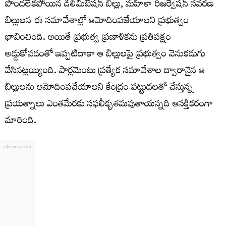
పొందలేకపోయిన డీలిమిటేషన్ బిల్లు, మహిళా రిజర్వేషన్ సవరణ
బిల్లులన ఈ సమావేశాల్లో ఆమోదింపజేయాలని ప్రభుత్వం
భావించింది. అయితే ప్రభుత్వ ప్రణాళికను ప్రతిపక్షం
అడ్డుకోవడంతో ఇప్పటిదాకా ఆ బిల్లులపై ప్రభుత్వం వెనుకడుగు
వేసినట్లయ్యింది. పార్లమెంటు ప్రత్యేక సమావేశాల ద్వారానైన ఆ
బిల్లులను ఆమోదింపచేయాలని కేంద్రం పట్టుదలతో చేస్తున్న
ప్రయత్నాలు ఎంతమేరకు సఫలీకృతమవుతాయన్నది ఆసక్తికరంగా
మారింది.