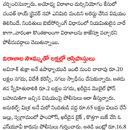
చర్చించినున్నారు. అయోధ్య విరాళాల దుర్వినియోగం కేసులో
చంపత్‌ రాయ్‌ డ్రైవర్ సహా ఎనిమిది మందిని అరెస్టు చేసిన విషయం
తెలిసిందే. నిందితులు ఔట్‌సోర్సింగ్‌ విధానంలో నియమితులైన వారే
కాగా..వారంతా కొంతకాలంగా విరాళాలను కాజేస్తూ వచ్చారని
పోలీసువర్గాలు చెబుతున్నాయి.
విరాళాల సొమ్ముతో లక్షల్లో ఆస్తిపాస్తులు
అవినాశ్‌ శుక్లా అనే ఉపాధ్యాయుడి ఇంటి నుంచి దాదాపు రూ.20
లక్షల నగదు, విదేశీ కరెన్సీ, నగలు స్వాధీనం చేసుకున్నారు. అతడు
తన స్నేహితురాలికి రూ.2 లక్షల నగదు, ఖరీదైన మొబైల్‌ ఫోన్‌
బహుమతిగా ఇచ్చిన విషయంపై పోలీసులు ఆరా తీస్తున్నారు.
అనుకల్ప్‌ మిశ్ర అనే మరో నిందితుడి వద్ద రూ.65 లక్షల విలువ చేసే
ఇల్లు, స్వగ్రామంలో ఫాంహౌస్, ఖరీదైన బైక్‌ , కొత్తగా బుక్ చేసి ఓ
ఎస్‌యూవీ కారును పోలీసులు గుర్తించారు. అతడి ఇంట్లో రూ.16.8