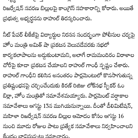
రిజర్వేషన్ సవరణ బిల్లులపై కాంగ్రెస్ సహకారాన్ని కోరారు. అయితే
ప్రభుత్వ అభ్యర్థనను రాహుల్‌ తిరస్కరించారు.
నీట్ పేపర్ లీకేజీపై విద్యార్ధుల నిరసన సందర్భంగా పోలీసుల చర్యపై
హోం మంత్రి అమిత్ షా ప్రకటన వెలువడేవరకు సభలో
కార్యకలాపాలను అడ్డుకుంటామని, అలాగే రామమందిరం విరాళాల
చోరీపై కూడా ప్రకటన చేయాలని రాహుల్ గాంధీ స్పష్టం చేశారు.
రాహుల్ గాంధీని కలిసిన అనంతరం పార్లమెంటులో కొనసాగుతున్న
ప్రతిష్టంభనపై చర్చించేందుకు కిరణ్ రిజిజు లోక్‌సభ స్పీకర్ ఓం
బిర్లా, హోం మంత్రితో సమావేశమయ్యారు. పార్లమెంట్‌ వర్షాకాల
సమావేశాలు ఆగస్టు 13న ముగియనున్నాయి. దీంతో డీలిమిటేషన్,
మహిళా రిజర్వేషన్ సవరణ బిల్లుల ఆమోదం కోసం ఆగస్టు 16
నుంచి మూడు రోజుల పాటు ప్రత్యేక సమావేశాలు నిర్వహించాలని
కేంద్రం భావిస్తున్నట్లు సమాచారం.