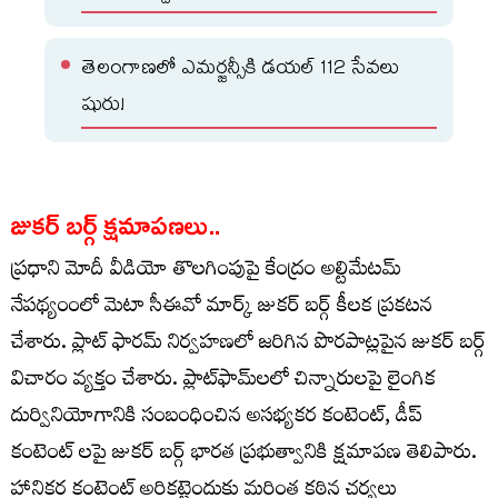
తెలంగాణలో ఎమర్జన్సీకి డయల్ 112 సేవలు
షురు!
జుకర్ బర్గ్ క్షమాపణలు..
ప్రధాని మోదీ వీడియో తొలగింపుపై కేంద్రం అల్టిమేటమ్
నేపథ్యంంలో మెటా సీఈవో మార్క్ జుకర్ బర్గ్ కీలక ప్రకటన
చేశారు. ప్లాట్ ఫారమ్ నిర్వహణలో జరిగిన పొరపాట్లపైన జుకర్ బర్గ్
విచారం వ్యక్తం చేశారు. ప్లాట్‌ఫామ్‌లలో చిన్నారులపై లైంగిక
దుర్వినియోగానికి సంబంధించిన అసభ్యకర కంటెంట్, డీప్
కంటెంట్ లపై జుకర్ బర్గ్ భారత ప్రభుత్వానికి క్షమాపణ తెలిపారు.
హానికర కంటెంట్ అరికట్టెందుకు మరింత కఠిన చర్యలు