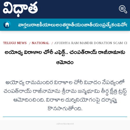
వార్త‌లు
రాజకీయాలు
అంత‌ర్జాతీయం
జాతీయం
ప్రత్యేకం
వినోద
TELUGU NEWS
NATIONAL
AYODHYA RAM MANDIR DONATION SCAM CHA
/
/
అయోధ్య విరాళాల చోరీ ఎఫెక్ట్.. చంపత్‌రాయ్‌ రాజీనామాకు
ఆమోదం
అయోధ్య రామమందిర విరాళాల చోరీ వివాదం నేపథ్యంలో
చంపత్‌రాయ్ రాజీనామాను శ్రీరామ జన్మభూమి తీర్థ క్షేత్ర ట్రస్ట్
ఆమోదించింది. విరాళాల దుర్వినియోగంపై దర్యాప్తు
కొనసాగుతోంది.