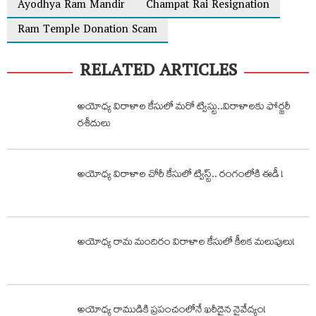
Ayodhya Ram Mandir
Champat Rai Resignation
Ram Temple Donation Scam
RELATED ARTICLES
అయోధ్య విరాళాల కేసులో మరో ట్విస్టు..విరాళాలకు ఫోర్జరీ
రశీదులు
అయోధ్య విరాళాల చోరీ కేసులో ట్విస్ట్‌.. రంగంలోకి ఈడీ !
అయోధ్య రామ మందిరం విరాళాల కేసులో కీలక మలుపులు!
అయోధ్య రాముడికి ప్రపంచంలోనే ఖరీదైన నైవేద్యం!