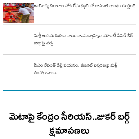
అయోధ్య విరాళాల చోరీ కేసు స్కిట్ లో రాహుల్ గాంధీ యాక్టింగ్
మళ్లీ ఉభయ సభలు వాయిదా..మధ్యాహ్నం యాంటీ పేపర్ లీక్
బిల్లుపై చర్చ
సీఎం రేవంత్ ఢిల్లీ పయనం..కేబినెట్ విస్తరణపై మళ్లీ
ఊహాగానాలు!
మెటాపై కేంద్రం సీరియస్..జుకర్ బర్గ్
క్షమాపణలు