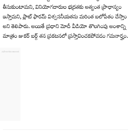
తీసుకుంటామని, వినియోగదారుల భద్రతకు అత్యంత ప్రాధాన్యం
ఇస్తామని, ప్లాట్ ఫారమ్ విశ్వసనీయతను మరింత బలోపేతం చేస్తాం
అని తెలిపారు. అయితే ప్రధాని మోదీ వీడియో తొలగింపు అంశాన్ని
మాత్రం జుకర్ బర్గ్ తన ప్రకటనలో ప్రస్తావించకపోవడం గమనార్హం.