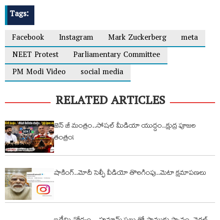
Tags:
Facebook
Instagram
Mark Zuckerberg
meta
NEET Protest
Parliamentary Committee
PM Modi Video
social media
RELATED ARTICLES
జెన్ జీ మంత్రం..సోషల్ మీడియా యుద్దం..క్షుద్ర పూజల
తంత్రం!
షాకింగ్..మోదీ సెల్ఫీ వీడియో తొలగింపు..మెటా క్షమాపణలు