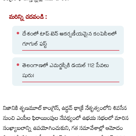
మరిన్ని చదవండి :
దేశంలో టాప్ టెన్ ఆకర్షణీయమైన కంపెనీలలో
గూగుల్‌ ఫస్ట్‌
తెలంగాణలో ఎమర్జన్సీకి డయల్ 112 సేవలు
షురు!
నిజానికి తృణమూల్ కాంగ్రెస్, ఉద్ధవ్ థాక్రే నేతృత్వంలోని శివసేన
నుంచి ఎంపీల ఫిరాయింపుల నేపథ్యంలో ఉభయ సభలలో మారిన
సంఖ్యాబలాన్ని ఉపయోగించుకుని, గత సమావేశాల్లో ఆమోదం