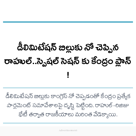
డీలిమిటేషన్ బిల్లుకు నో చెప్పిన
రాహుల్..స్పెషల్ సెషన్ కు కేంద్రం ప్లాన్
!
డీలిమిటేషన్ బిల్లుకు కాంగ్రెస్ నో చెప్పడంతో కేంద్రం ప్రత్యేక
పార్లమెంట్ సమావేశాలపై దృష్టి పెట్టింది. రాహుల్-రిజిజు
భేటీ తర్వాత రాజకీయాలు మరింత వేడెక్కాయి.