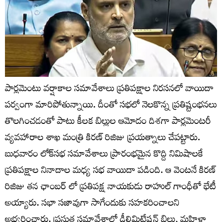
పార్లమెంటు వర్షాకాల సమావేశాలు ప్రతిపక్షాల నిరసనలో వాయిదా
పర్వంగా మారిపోతున్నాయి. దీంతో సభలో నెలకొన్న ప్రతిష్టంభనలు
తొలగించడంతో పాటు కీలక బిల్లుల ఆమోదం దిశగా పార్లమెంటరీ
వ్యవహారాల శాఖ మంత్రి కిరణ్ రిజిజు ప్రయత్నాలు చేపట్టారు.
బుధవారం లోక్‌సభ సమావేశాలు ప్రారంభమైన కొద్ది నిమిషాలకే
ప్రతిపక్షాల నినాదాల మధ్య సభ వాయిదా పడింది. ఆ వెంటనే కిరణ్
రిజిజు తన ఛాంబర్ లో ప్రతిపక్ష నాయకుడు రాహుల్ గాంధీతో భేటీ
అయ్యారు. సభా సజావుగా సాగేందుకు సహకరించాలని
అభ్యర్థించారు. ప్రస్తుత సమావేశాల్లో డీలిమిటేషన్ బిల్లు, మహిళా