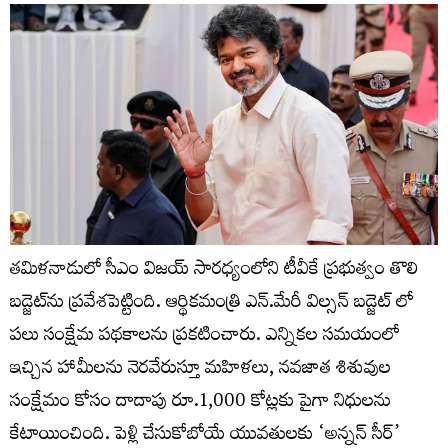
తమిళనాడులో సీఎం విజయ్ సారధ్యంలోని టీవీకే ప్రభుత్వం తొలి
బడ్జెట్‌ను ప్రవేశపెట్టింది. ఆర్థికమంత్రి ఎన్.మేరీ విల్సన్‌ బడ్జెట్ లో
పలు సంక్షేమ పథకాలను ప్రకటించారు. ఎన్నికల సమయంలో
ఇచ్చిన హామీలను నెరవేరుస్తూ మహిళలు, నవజాత శిశువుల
సంక్షేమం కోసం దాదాపు రూ.1,000 కోట్లకు పైగా నిధులను
కేటాయించింది. పెళ్లి చేసుకోబోయే యువతులకు ‘అన్నన్ సీర్’