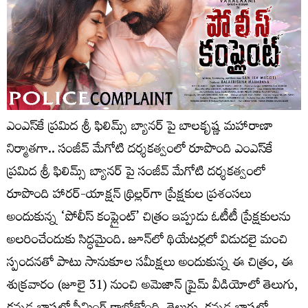
ఎంఎస్‌కే ప్రమిద శ్రీ ఫిలిమ్స్ బ్యానర్ పై బాలకృష్ణ మహారాణా
నిర్మాతగా.. సంజీవ్ మేగోటి దర్శకత్వంలో రూపొంది ఎంఎస్‌కే
ప్రమిద శ్రీ ఫిలిమ్స్ బ్యానర్ పై సంజీవ్ మేగోటి దర్శకత్వంలో
రూపొంది హారర్-యాక్షన్ థ్రిల్లర్‌గా ప్రేక్షకుల ప్రశంసలు
అందుకున్న ‘పోలీస్ కంప్లైంట్’ చిత్రం ఇప్పుడు ఓటీటీ ప్రేక్షకులను
అలరించేందుకు సిద్ధమైంది. జూన్‌లో థియేటర్లలో విడుదలై మంచి
స్పందనతో పాటు సానుకూల సమీక్షలు అందుకున్న ఈ చిత్రం, ఈ
శుక్ర‌వారం (జూలై 31) నుంచి అమెజాన్ ప్రైమ్ వీడియోలో తెలుగు,