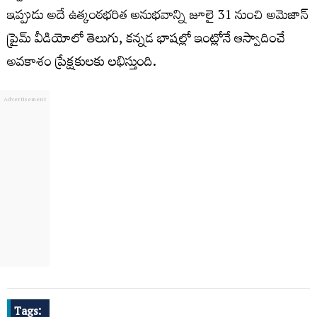
ఇప్పుడు అదే ఉత్కంఠభరిత అనుభవాన్ని జూలై 31 నుంచి అమెజాన్
ప్రైమ్ వీడియోలో తెలుగు, కన్నడ భాషల్లో ఇంట్లోనే ఆస్వాదించే
అవకాశం ప్రేక్షకులకు లభిస్తుంది.
Tags: