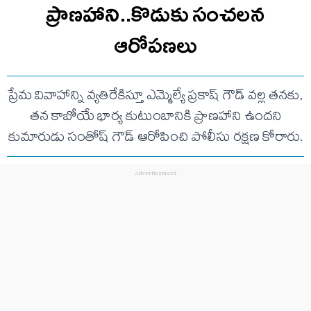
ప్రాణహాని..కొడుకు సంచలన
ఆరోపణలు
ప్రేమ వివాహాన్ని వ్యతిరేకిస్తూ ఎమ్మెల్యే ప్రకాష్ గౌడ్ వల్ల తనకు,
తన కాబోయే భార్య కుటుంబానికి ప్రాణహాని ఉందని
కుమారుడు సంతోష్ గౌడ్ ఆరోపించి పోలీసు రక్షణ కోరారు.