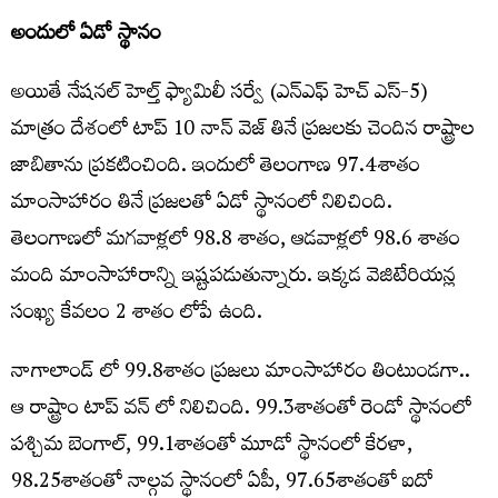
అందులో ఏడో స్థానం
అయితే నేషనల్ హెల్త్ ఫ్యామిలీ సర్వే (ఎన్ఎఫ్ హెచ్ ఎస్-5)
మాత్రం దేశంలో టాప్ 10 నాన్ వెజ్ తినే ప్రజలకు చెందిన రాష్ట్రాల
జాబితాను ప్రకటించింది. ఇందులో తెలంగాణ 97.4శాతం
మాంసాహారం తినే ప్రజలతో ఏడో స్థానంలో నిలిచింది.
తెలంగాణలో మగవాళ్లలో 98.8 శాతం, ఆడవాళ్లలో 98.6 శాతం
మంది మాంసాహారాన్ని ఇష్టపడుతున్నారు. ఇక్కడ వెజిటేరియన్ల
సంఖ్య కేవలం 2 శాతం లోపే ఉంది.
నాగాలాండ్ లో 99.8శాతం ప్రజలు మాంసాహారం తింటుండగా..
ఆ రాష్ట్రాం టాప్ వన్ లో నిలిచింది. 99.3శాతంతో రెండో స్థానంలో
పశ్చిమ బెంగాల్, 99.1శాతంతో మూడో స్థానంలో కేరళా,
98.25శాతంతో నాల్గవ స్థానంలో ఏపీ, 97.65శాతంతో ఐదో