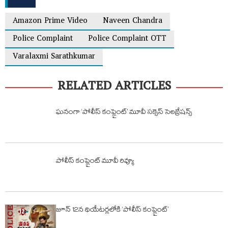
Amazon Prime Video
Naveen Chandra
Police Complaint
Police Complaint OTT
Varalaxmi Sarathkumar
RELATED ARTICLES
ఘనంగా ‘పోలీస్ కంప్లైంట్’ మూవీ సక్సెస్ సెలబ్రేషన్స్
పోలీస్ కంప్లైంట్ మూవీ రివ్యూ
జూన్ 12న థియేటర్లలోకి ‘పోలీస్ కంప్లైంట్’