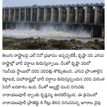
తెలుగు రాష్ట్రాలపై ఎల్ నినో ప్రభావం ఉన్నప్పటికీ, కృష్ణా నది ఎగువ
రాష్ట్రాల్లో భారీ వర్షాలు కురుస్తున్నాయి. దీంతో కృష్ణా నదిలో
గణనీయ స్థాయిలో వరద పరవళ్లు తొక్కుతుంది. ఎగువ ప్రాంతాలైన
కర్ణాటక, మహారాష్ట్రల్లో భారీ వర్షాలు కురుస్తున్నందున వరద మరింత
పెరిగే అవకాశం ఉంది. దీంతో ఆల్మట్టి నుంచి‌ దిగువకు
నారాయణపూర్‌ డ్యాంకు కృష్ణమ్మ ఊరకలేస్తుంది. ఈ క్రమంలో
నారాయణపూర్‌ ప్రాజెక్టు 8 గేట్లు తెరిచి దిగువనున్న జూరాల వైపు