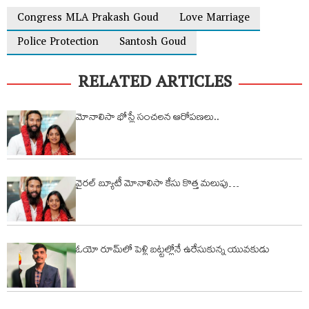
Congress MLA Prakash Goud
Love Marriage
Police Protection
Santosh Goud
RELATED ARTICLES
మోనాలిసా భోస్లే సంచలన ఆరోప‌ణ‌లు..
వైరల్ బ్యూటీ మోనాలిసా కేసు కొత్త మలుపు…
ఓయో రూమ్‌లో పెళ్లి బ‌ట్ట‌ల్లోనే ఉరేసుకున్న యువ‌కుడు