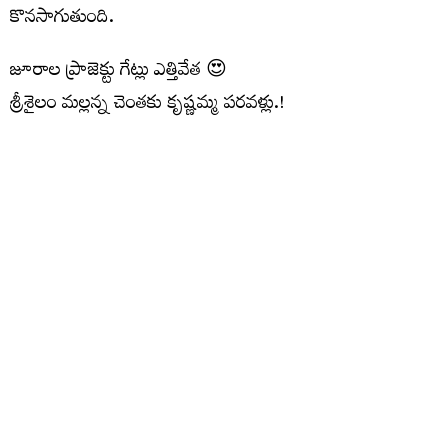
కొనసాగుతుంది.
జూరాల ప్రాజెక్టు గేట్లు ఎత్తివేత 😍
శ్రీశైలం మల్లన్న చెంతకు కృష్ణమ్మ పరవళ్లు.!
ఇన్‌ఫ్లో: 32,000 క్యూసెక్కులు
అవుట్‌ఫ్లో: 30,722 క్యూసెక్కులు
#Jurala
#Srisailam
VideoVikas
pic.twitter.com/mYp1IqZB4X
— Hi Kollapur (@HiKollapur)
July 28, 2026
మరిన్ని చదవండి :
మళ్లీ ఉభయ సభలు వాయిదా..మధ్యాహ్నం
యాంటీ పేపర్ లీక్ బిల్లుపై చర్చ