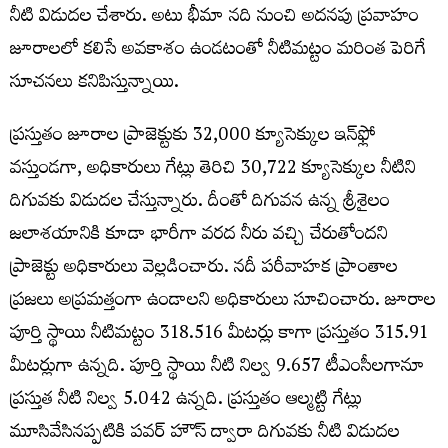
నీటి విడుదల చేశారు. అటు భీమా నది నుంచి అదనపు ప్రవాహం
జూరాలలో కలిసే అవకాశం ఉండటంతో నీటిమట్టం మరింత పెరిగే
సూచనలు కనిపిస్తున్నాయి.
ప్రస్తుతం జూరాల ప్రాజెక్టుకు 32,000 క్యూసెక్కుల ఇన్‌ఫ్లో
వస్తుండగా, అధికారులు గేట్లు తెరిచి 30,722 క్యూసెక్కుల నీటిని
దిగువకు విడుదల చేస్తున్నారు. దీంతో దిగువన ఉన్న శ్రీశైలం
జలాశయానికి కూడా భారీగా వరద నీరు వచ్చి చేరుతోందని
ప్రాజెక్టు అధికారులు వెల్లడించారు. నదీ పరీవాహక ప్రాంతాల
ప్రజలు అప్రమత్తంగా ఉండాలని అధికారులు సూచించారు. జూరాల
పూర్తి స్థాయి నీటిమట్టం 318.516 మీటర్లు కాగా ప్రస్తుతం 315.91
మీటర్లుగా ఉన్నది. పూర్తి స్థాయి నీటి నిల్వ 9.657 టీఎంసీలగానూ
ప్రస్తుత నీటి నిల్వ 5.042 ఉన్నది. ప్రస్తుతం ఆల్మట్టి గేట్లు
మూసివేసినప్పటికి పవర్ హౌస్ ద్వారా దిగువకు నీటి విడుదల