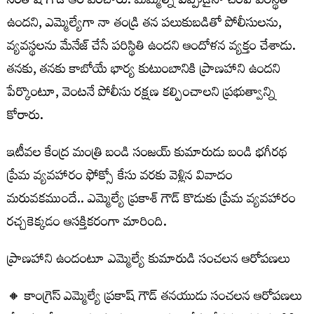
సంతోష్ గౌడ్ ఆరోపించారు. మమ్మల్ని ఎప్పుడైనా చంపే పరిస్థితి
ఉందని, ఎమ్మెల్యేగా నా తండ్రి తన పలుకుబడితో పోలీసులను,
వ్యవస్థలను మేనేజ్ చేసే పరిస్థితి ఉందని ఆందోళన వ్యక్తం చేశాడు.
తనకు, తనకు కాబోయే భార్య కుటుంబానికి ప్రాణహాని ఉందని
పేర్కొంటూ, వెంటనే పోలీసు రక్షణ కల్పించాలని ప్రభుత్వాన్ని
కోరారు.
ఇటీవల కేంద్ర మంత్రి బండి సంజయ్ కుమారుడు బండి భగీరథ
ప్రేమ వ్యవహారం ఫోక్సో కేసు వరకు వెళ్లిన వివాదం
మరువకముందే.. ఎమ్మెల్యే ప్రకాశ్ గౌడ్ కొడుకు ప్రేమ వ్యవహారం
రచ్చకెక్కడం ఆసక్తికరంగా మారింది.
ప్రాణహాని ఉందంటూ ఎమ్మెల్యే కుమారుడి సంచలన ఆరోపణలు
🔸 కాంగ్రెస్ ఎమ్మెల్యే ప్రకాష్ గౌడ్ తనయుడు సంచలన ఆరోపణలు