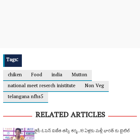
Tags:
chiken
Food
india
Mutton
national meet reserch inistitute
Non Veg
telangana nfhs5
RELATED ARTICLES
తైపీ ఓపెన్‌ విజేత తన్వీ శర్మ..18 ఏళ్లకు మళ్లీ భారత్ కు టైటిల్‌