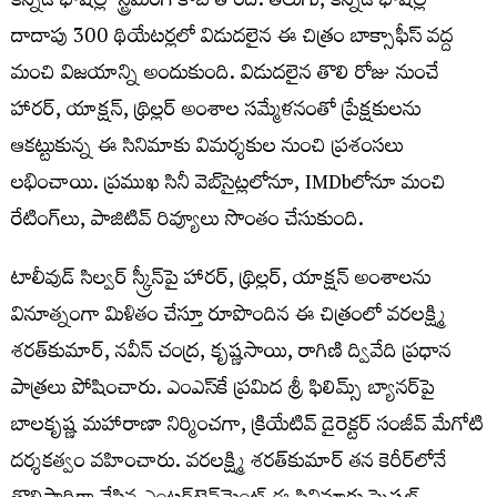
కన్నడ భాషల్లో స్ట్రీమింగ్ కాబోతోంది. తెలుగు, కన్నడ భాష‌ల్లో
దాదాపు 300 థియేటర్లలో విడుదలైన ఈ చిత్రం బాక్సాఫీస్ వద్ద
మంచి విజయాన్ని అందుకుంది. విడుదలైన తొలి రోజు నుంచే
హారర్, యాక్షన్, థ్రిల్లర్ అంశాల సమ్మేళనంతో ప్రేక్షకులను
ఆకట్టుకున్న ఈ సినిమాకు విమర్శకుల నుంచి ప్రశంసలు
లభించాయి. ప్రముఖ సినీ వెబ్‌సైట్లలోనూ, IMDbలోనూ మంచి
రేటింగ్‌లు, పాజిటివ్ రివ్యూలు సొంతం చేసుకుంది.
టాలీవుడ్ సిల్వర్ స్క్రీన్‌పై హారర్, థ్రిల్లర్, యాక్షన్ అంశాలను
వినూత్నంగా మిళితం చేస్తూ రూపొందిన ఈ చిత్రంలో వరలక్ష్మి
శరత్‌కుమార్, నవీన్ చంద్ర, కృష్ణసాయి, రాగిణి ద్వివేది ప్రధాన
పాత్రలు పోషించారు. ఎంఎస్‌కే ప్రమిద శ్రీ ఫిలిమ్స్ బ్యానర్‌పై
బాలకృష్ణ మహారాణా నిర్మించగా, క్రియేటివ్ డైరెక్టర్ సంజీవ్ మేగోటి
దర్శకత్వం వహించారు. వరలక్ష్మి శరత్‌కుమార్ త‌న కెరీర్‌లోనే