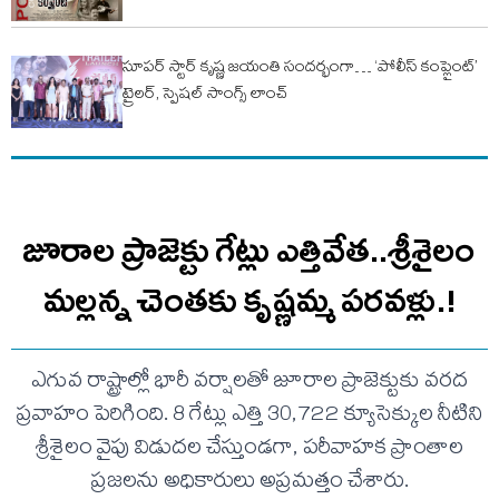
సూపర్ స్టార్ కృష్ణ జయంతి సందర్భంగా… ‘పోలీస్ కంప్లైంట్’
ట్రైలర్, స్పెషల్ సాంగ్స్ లాంచ్
జూరాల ప్రాజెక్టు గేట్లు ఎత్తివేత..శ్రీశైలం
మల్లన్న చెంతకు కృష్ణమ్మ పరవళ్లు.!
ఎగువ రాష్ట్రాల్లో భారీ వర్షాలతో జూరాల ప్రాజెక్టుకు వరద
ప్రవాహం పెరిగింది. 8 గేట్లు ఎత్తి 30,722 క్యూసెక్కుల నీటిని
శ్రీశైలం వైపు విడుదల చేస్తుండగా, పరీవాహక ప్రాంతాల
ప్రజలను అధికారులు అప్రమత్తం చేశారు.