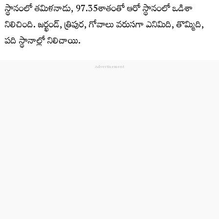
స్థానంలో తమిళనాడు, 97.35శాతంతో ఆరో స్థానంలో ఒడిశా
నిలిచింది. జర్ఖండ్, త్రిపుర, గోవాలు వరుసగా ఎనిమిది, తొమ్మిది,
పది స్థానాల్లో నిలిచాయి.