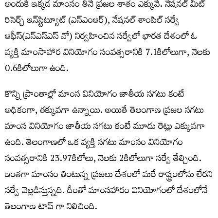
అందుకే ఇక్కడ మాంసం తినే ప్రజల శాతం ఎక్కువే. నేషనల్ మీట్
రిసెర్చ్ ఇన్‌స్టిట్యూట్‌ (ఎన్ఎంఆర్), నేషనల్ శాంపిల్ సర్వే
ఆఫీస్(ఎన్ఎస్ఎస్ వో) నిర్వహించిన సర్వేలో భారత దేశంలో ఓ
వ్యక్తి మాంసాహార వినియోగం సంవత్సరానికి 7.1కిలోలుగా, నెలకు
0.6కిలోలుగా ఉంది.
కొన్ని ప్రాంతాల్లో మాంస వినియోగం జాతీయ సగటు కంటే
అధికంగా, తక్కువగా ఉన్నాయి. అయితే తెలంగాణ ప్రజల సగటు
మాంస వినియోగం జాతీయ సగటు కంటే మూడు రెట్లు ఎక్కువగా
ఉంది. తెలంగాణలో ఒక వ్యక్తి సగటు మాంసం వినియోగం
సంవత్సరానికి 23.97కిలోలు, నెలకు 2కిలోలుగా సర్వే తేల్చింది.
ఇంతగా మాంసం తింటున్న ప్రజలు దేశంలో మరే రాష్ట్రంలోను లేరని
సర్వే వెల్లడిస్తున్నది. దీంతో మాంసహారం వినియోగంలో దేశంలోనే
తెలంగాణ టాప్ గా నిలిచింది.