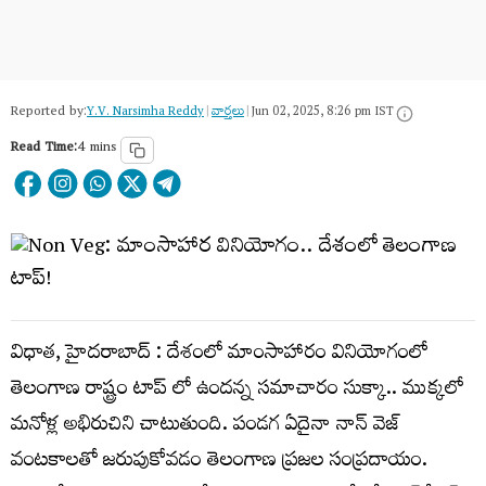
Reported by:
Y.V. Narsimha Reddy
|
వార్త‌లు
|
Jun 02, 2025, 8:26 pm IST
Read Time:
4 mins
విధాత, హైదరాబాద్ : దేశంలో మాంసాహారం వినియోగంలో
తెలంగాణ రాష్ట్రం టాప్ లో ఉందన్న సమాచారం సుక్కా.. ముక్కలో
మనోళ్ల అభిరుచిని చాటుతుంది. పండగ ఏదైనా నాన్ వెజ్
వంటకాలతో జరుపుకోవడం తెలంగాణ ప్రజల సంప్రదాయం.