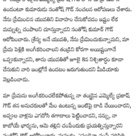
నా తండ్రి కాంగ్రెస్ ఎమ్మెల్యే ప్రకాష్ గౌడ్ తో నాకు ప్రాణహాని
ఉందంటూ కుమారుడు సంతోష్ గౌడ్ సంచలన ఆరోపణలు చేశారు.
నేను ప్రేమించిన యువతిని వివాహం చేసుకోవడం ఇష్టం లేక
మమ్నల్ని చంపాలని చూస్తున్నాడని సంతోష్ కుమార్ గౌడ్
ఆరోపించారు. శ్రేస్య అనే యువతి, నేను ప్రేమించుకున్నామని, మా
ప్రేమ పెళ్లికి అంగీకరించాలని తండ్రిని కోరగా అయిష్టంగానే
ఒప్పుకున్నాడని, తాను యువతితో జూలై 8న నిశ్చితార్ధం కూడా
చేసుకుని వారి ఇంట్లోనే ఉండటం జరుగుతుందని మీడియాకు
వెల్లడించాడు.
మా ప్రేమను అంగీకరించలేకపోతున్న నా తండ్రైన ఎమ్మెల్యే ప్రకాష్
గౌడ్ తన అనుచరులతో మేం ఉంటున్న ఇంటిపై దాడి చేయించారని,
అప్పుల వాళ్లను ఎగదోసి తగాదాలు పెట్టించాడని, నన్ను, నా
కాబోయే భార్యను, ఆమె తల్లిని చంపేందుకు ప్రయత్నిస్తున్నారని