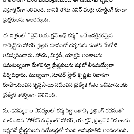
తొలిసారిగా చేసిన ఎంట‌ర్‌టైన్‌మెంట్ ఈ సినిమాకు స్పెష‌ల్
ఎట్రాక్ష‌న్‌గా నిలిచింది. దానికి తోడు నవీన్ చంద్ర యాక్టింగ్ కూడా
ప్రేక్ష‌కుల‌ను అల‌రిస్తుంది.
ఈ చిత్రంలో “చైన్ రియాక్షన్ ఆఫ్ కర్మ” అనే ఆసక్తికరమైన
కాన్సెప్ట్‌ను హారర్ థ్రిల్లర్ రూపంలో దర్శకుడు సంజీవ్ మేగోటి
ఆవిష్కరించారు. హారర్, మిస్టరీ, యాక్షన్ అంశాలను
సమతుల్యంగా మేళవిస్తూ ప్రేక్షకులను కథలో లీనమయ్యేలా
తీర్చిదిద్దారు. ముఖ్యంగా, సూపర్ స్టార్ కృష్ణకు నివాళిగా
రూపొందించిన కృష్ణసాయి నటించిన ప్రత్యేక గీతం అభిమానులకు
ప్రత్యేక ఆకర్షణగా నిలిచింది.
మూఢనమ్మకాల నేపథ్యంలో కర్మ సిద్ధాంతాన్ని థ్రిల్లింగ్ కథనంతో
చూపించిన ‘పోలీస్ కంప్లైంట్’ హారర్, యాక్షన్, థ్రిల్లర్ సినిమాలను
ఇష్టపడే ప్రేక్షకులకు థియేటర్లలో మంచి అనుభూతిని అందించింది.