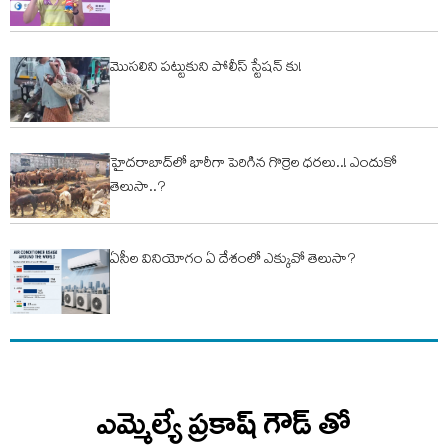
మొసలిని పట్టుకుని పోలీస్ స్టేషన్ కు!
హైద‌రాబాద్‌లో భారీగా పెరిగిన గొర్రెల ధ‌ర‌లు..! ఎందుకో
తెలుసా..?
ఏసీల వినియోగం ఏ దేశంలో ఎక్కువో తెలుసా?
ఎమ్మెల్యే ప్రకాష్ గౌడ్ తో