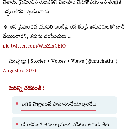
చేశారు. ప్రేమించిన యువతిని వివాహం చేసుకోవడం తన తండ్రికి
ఇష్టం లేదని వెల్లడించారు.
🔸 తన ప్రేమించిన యువతి ఇంటిపై తన తండ్రి అనుచరులతో దాడి
చేయించారని, తమను చంపేందుకు…
pic.twitter.com/WIsZIxCEfO
— ముచ్చట్లు | Stories • Voices • Views (@muchatlu_)
August 6, 2026
మరిన్ని చదవండి :
బడికి వెళ్లాలంటే సాహసంచేయాల్సిందే..!
రేప్ కేసులో తెహల్కా మాజీ ఎడిటర్ తరుణ్ తేజ్