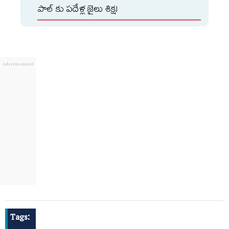
పాల్ కు పదేళ్ల జైలు శిక్ష!
Tags: