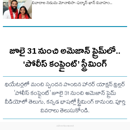
వివాదాల నడుమ మోనాలిసా-ఫర్మాన్ ఖాన్ వివాహం..
జూలై 31 నుంచి అమెజాన్ ప్రైమ్‌లో..
‘పోలీస్ కంప్లైంట్’ స్ట్రీమింగ్
థియేటర్లలో మంచి స్పందన పొందిన హారర్ యాక్షన్ థ్రిల్లర్
'పోలీస్ కంప్లైంట్' జూలై 31 నుంచి అమెజాన్ ప్రైమ్
వీడియోలో తెలుగు, కన్నడ భాషల్లో స్ట్రీమింగ్ కానుంది. పూర్తి
వివరాలు తెలుసుకోండి.