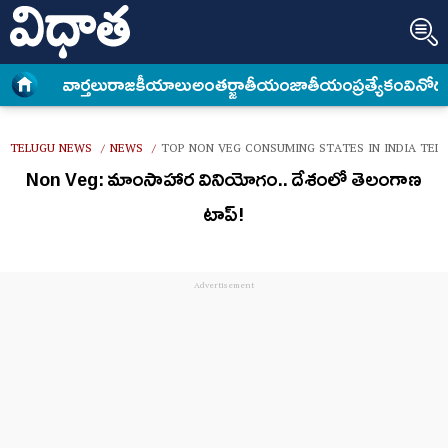
వార్త‌లు
రాజకీయాలు
అంత‌ర్జాతీయం
జాతీయం
ప్రత్యేకం
వినోద
TELUGU NEWS
NEWS
TOP NON VEG CONSUMING STATES IN INDIA TEL
/
/
Non Veg: మాంసాహార వినియోగం.. దేశంలో తెలంగాణ
టాప్!