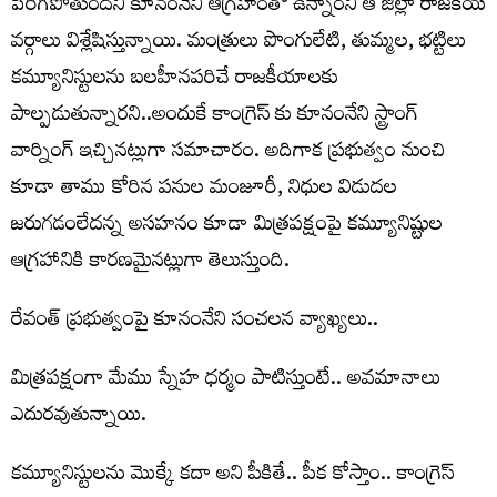
పెరిగిపోతుందని కూనంనేని ఆగ్రహంతో ఉన్నారని ఆ జిల్లా రాజకీయ
వర్గాలు విశ్లేషిస్తున్నాయి. మంత్రులు పొంగులేటి, తుమ్మల, భట్టిలు
కమ్యూనిస్టులను బలహీనపరిచే రాజకీయాలకు
పాల్పడుతున్నారని..అందుకే కాంగ్రెస్ కు కూనంనేని స్ట్రాంగ్
వార్నింగ్ ఇచ్చినట్లుగా సమాచారం. అదిగాక ప్రభుత్వం నుంచి
కూడా తాము కోరిన పనుల మంజూరీ, నిధుల విడుదల
జరుగడంలేదన్న అసహనం కూడా మిత్రపక్షంపై కమ్యూనిష్టుల
ఆగ్రహానికి కారణమైనట్లుగా తెలుస్తుంది.
రేవంత్ ప్ర‌భుత్వంపై కూనంనేని సంచ‌ల‌న వ్యాఖ్య‌లు..
మిత్రపక్షంగా మేము స్నేహ ధర్మం పాటిస్తుంటే.. అవమానాలు
ఎదురవుతున్నాయి.
కమ్యూనిస్టుల‌ను మొక్కే కదా అని పీకితే.. పీక కోస్తాం.. కాంగ్రెస్