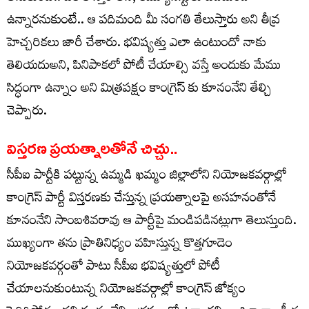
ఉన్నారనుకుంటే.. ఆ పదిమంది మీ సంగతి తేలుస్తారు అని తీవ్ర
హెచ్చరికలు జారీ చేశారు. భవిష్యత్తు ఎలా ఉంటుందో నాకు
తెలియదుఅని, పినిపాకలో పోటీ చేయాల్సి వస్తే అందుకు మేము
సిద్ధంగా ఉన్నాం అని మిత్రపక్షం కాంగ్రెస్ కు కూనంనేని తేల్చి
చెప్పారు.
విస్తరణ ప్రయత్నాలతోనే చిచ్చు..
సీపీఐ పార్టీకి పట్టున్న ఉమ్మడి ఖమ్మం జిల్లాలోని నియోజకవర్గాల్లో
కాంగ్రెస్ పార్టీ విస్తరణకు చేస్తున్న ప్రయత్నాలపై అసహనంతోనే
కూనంనేని సాంబశివరావు ఆ పార్టీపై మండిపడినట్లుగా తెలుస్తుంది.
ముఖ్యంగా తను ప్రాతినిధ్యం వహిస్తున్న కొత్తగూడెం
నియోజకవర్గంతో పాటు సీపీఐ భవిష్యత్తులో పోటీ
చేయాలనుకుంటున్న నియోజకవర్గాల్లో కాంగ్రెస్ జోక్యం