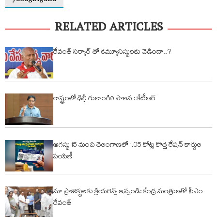
RELATED ARTICLES
రేవంత్ సర్కార్ తో కమ్యూనిస్టులకు చెడిందా..?
రాష్ట్రంలో ఢిల్లీ గులాంగిరి పాలన : కేటీఆర్
ఆగస్టు 15 నుంచి తెలంగాణలో 1.05 కోట్ల కొత్త రేషన్ కార్డుల
పంపిణీ
మా ప్రాజెక్టులకు క్లియరెన్స్ ఇవ్వండి: కేంద్ర మంత్రులతో సీఎం
రేవంత్