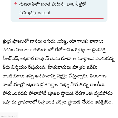
గుజరాత్‌లో వింత ఘటన.. బావి నీళ్లలో
సముద్రపు అలలు!
క్షుద్ర పూజలతో వానలు ఆగుడు..యజ్ఞ, యాగాలకు వానాలు
పడటం నిజంగా జరుగుతుందో లేదోగాని ఆశ్చర్యంగా ప్రతిపక్ష
బీఆర్ఎస్, అధికార కాంగ్రెస్ రెండు కూడా ఆ మార్గాలనే ఎంచుకున్న
తీరు విస్మయం రేపుతుంది. హేతువాదులు మాత్రం ఇవేమి
రాజకీయాలు అన్న అసహనాన్ని వ్యక్తం చేస్తున్నారు. తెలంగాణ
రాజకీయాల్లో అధికార,ప్రతిపక్షాల మధ్య సాగుతున్న రాజకీయ
పోరు..చివరకు పోటాపోటీ పూజల స్థాయికి చేరగా..ఈ వ్యవహారం
ఇప్పుడు గ్రామాలలో రచ్చబండ చర్చల స్థాయికి చేరడం ఆసక్తికరం.