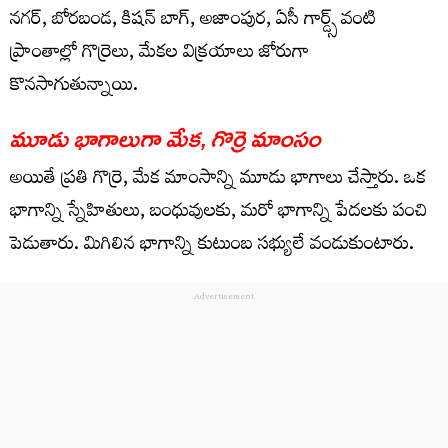
న‌గ‌ర్, బోర‌బండ‌, కిష‌న్ బాగ్, అజాంపుర‌, ఏసీ గార్డ్స్ వంటి
ప్రాంతాల్లో గొర్రెలు, మేక‌ల విక్ర‌యాలు జోరుగా
కొన‌సాగుతున్నాయి.
మూడు భాగాలుగా మేక‌, గొర్రె మాంసం
అయితే ప్ర‌తి గొర్రె, మేక మాంసాన్ని మూడు భాగాలు చేస్తారు. ఒక
భాగాన్ని స్నేహితులు, బంధువులకు, మ‌రో భాగాన్ని పేద‌ల‌కు పంచి
పెడుతారు. మిగిలిన భాగాన్ని కుటుంబ స‌భ్యులే వండుకుంటారు.