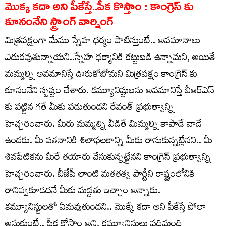
మొక్క కదా అని పీకేస్తే..పీక కొస్తాం : కాంగ్రెస్ కు
కూనంనేని స్ట్రాంగ్ వార్నింగ్
మిత్రపక్షంగా మేము స్నేహ ధర్మం పాటిస్తుంటే.. అవమానాలు
ఎదురవుతున్నాయని..స్నేహ ధర్మానికి కట్టుబడి ఉన్నామని, అయితే
మమ్మల్ని అవమానిస్తే ఊరుకోబోమని మిత్రపక్షం కాంగ్రెస్ కు
కూనంనేని స్పష్టం చేశారు. కమ్యూనిష్టులను అవమానిస్తే బీఆర్ఎస్
కు పట్టిన గతే మీకు పడుతుందని రేవంత్ ప్రభుత్వాన్ని
హెచ్చరించారు. మీరు మమ్మల్ని వీడితే మిమ్మల్ని కాపాడే వాడే
ఉండరు. మీ పతనానికి శిలాఫలకాన్ని మీరు రాసుకున్నట్లేనని.. మీ
శివపేటికను మీరే తయారు చేసుకున్నట్టేనని కాంగ్రెస్ ప్రభుత్వాన్ని
హెచ్చరించారు. బీజేపీ లాంటి మతతత్వ పార్టీని రాష్ట్రంలోనికి
రానివ్వకూడదనే మీకు మద్దతు ఇచ్చాం అన్నారు.
కమ్యూనిస్టులతో ఏమవుతుందని.. మొక్కే కదా అని పీకేస్తే పోలా
అనుకుంటే.. పీక కోస్తాం అని, కమ్యూనిస్టులు పదిమంది