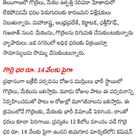
తెలంగాణ‌లో గొర్రెలు, మేక‌ల ఉత్ప‌త్తి సరిప‌డా మోతాదులో
లేక‌పోవ‌డ‌మే ధ‌ర‌ల పెరుగుద‌లకు కార‌ణ‌మ‌ని విశ్లేష‌కులు
చెబుతున్నారు. మ‌హారాష్ట్ర‌, ఆంధ్ర‌ప్ర‌దేశ్‌, క‌ర్ణాట‌క‌, ఛ‌త్తీస్‌గ‌ఢ్,
గుజ‌రాత్ నుంచి మేక‌ల‌ను, గొర్రెల‌ను దిగుమ‌తి చేసుకుంటుకున్నారు
వ్యాపారులు. ఇక న‌గ‌రంలో అధిక ధ‌ర‌ల‌కు విక్ర‌యిస్తూ
సామాన్యుల‌ను సొమ్ము చేసుకుంటున్నారు.
గొర్రె ధ‌ర రూ. 14 వేల‌కు పైగా
ప్ర‌ధానంగా బ‌క్రీద్ ప‌ర్వ‌దినం రోజున ముస్లింలు భారీ స్థాయిలో
గొర్రెలు, మేక‌ల‌ను బ‌లిస్తారు. మూడు రోజుల పాటు ఈ ప‌ర్వ‌దినాన్ని
నిర్వ‌హించ‌డంతో పాటు ఆ రోజుల్లో మూగ‌జీవాల‌ను బ‌లిస్తారు. ఈ
క్ర‌మంలోనే గొర్రెల‌కు, మేక‌ల‌కు భారీ డిమాండ్ పెరిగింది. దాంతో
ధ‌ర‌లు కూడా పెరిగాయి. ప్ర‌స్తుతం 12 కిలోల మాంసం ప‌డే గొర్రె
ధ‌ర రూ. 14 వేల‌కు పైగా ఉంద‌ని జియ‌గూడ మార్కెట్‌లోని క‌మిష‌న్