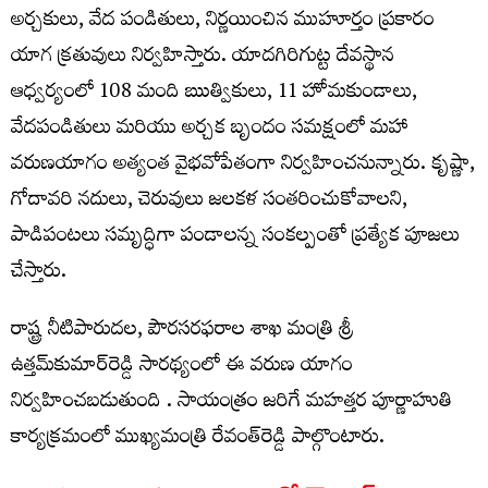
అర్చకులు, వేద పండితులు, నిర్ణయించిన ముహూర్తం ప్రకారం
యాగ క్రతువులు నిర్వహిస్తారు. యాదగిరిగుట్ట దేవస్థాన
ఆధ్వర్యంలో 108 మంది ఋత్వికులు, 11 హోమకుండాలు,
వేదపండితులు మరియు అర్చక బృందం సమక్షంలో మహా
వరుణయాగం అత్యంత వైభవోపేతంగా నిర్వహించనున్నారు. కృష్ణా,
గోదావరి నదులు, చెరువులు జలకళ సంతరించుకోవాలని,
పాడిపంటలు సమృద్ధిగా పండాలన్న సంకల్పంతో ప్రత్యేక పూజలు
చేస్తారు.
రాష్ట్ర నీటిపారుదల, పౌరసరఫరాల శాఖ మంత్రి శ్రీ
ఉత్తమ్‌కుమార్‌రెడ్డి సారథ్యంలో ఈ వరుణ యాగం
నిర్వహించబడుతుంది . సాయంత్రం జరిగే మహత్తర పూర్ణాహుతి
కార్యక్రమంలో ముఖ్యమంత్రి రేవంత్‌రెడ్డి పాల్గొంటారు.