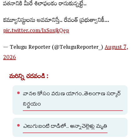
పతనానికి మీరే శిలాఫలకం రాసుకున్న‌ట్టే..
క‌మ్యూనిస్టుల‌ను అవ‌మానిస్తే.. రేవంత్ ప్ర‌భుత్వానికీ…
pic.twitter.com/IxSoxjkQep
— Telugu Reporter (@TeluguReporter_)
August 7,
2026
మరిన్ని చదవండి :
వానల కోసం వరుణ యాగం..తెలంగాణ సర్కార్
నిర్ణయం
ఎలుగుబంటి దాడిలో.. అన్నాచెల్లెళ్లు మృతి