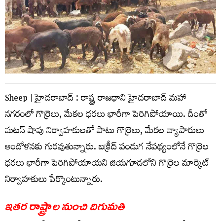
Sheep | హైద‌రాబాద్ : రాష్ట్ర రాజ‌ధాని హైద‌రాబాద్ మ‌హా
న‌గ‌రంలో గొర్రెలు, మేక‌ల‌ ధ‌ర‌లు భారీగా పెరిగిపోయాయి. దీంతో
మ‌ట‌న్ షాపు నిర్వాహ‌కుల‌తో పాటు గొర్రెలు, మేక‌ల వ్యాపారులు
ఆందోళ‌న‌కు గుర‌వుతున్నారు. బ‌క్రీద్ పండుగ నేప‌థ్యంలోనే గొర్రెల
ధ‌ర‌లు భారీగా పెరిగిపోయాయ‌ని జియగూడ‌లోని గొర్రెల మార్కెట్
నిర్వాహ‌కులు పేర్కొంటున్నారు.
ఇత‌ర రాష్ట్రాల నుంచి దిగుమ‌తి