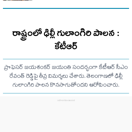
రాష్ట్రంలో ఢిల్లీ గులాంగిరి పాలన :
కేటీఆర్
ప్రొఫెసర్ జయశంకర్ జయంతి సందర్భంగా కేటీఆర్ సీఎం
రేవంత్ రెడ్డిపై తీవ్ర విమర్శలు చేశారు. తెలంగాణలో ఢిల్లీ
గులాంగిరి పాలన కొనసాగుతోందని ఆరోపించారు.