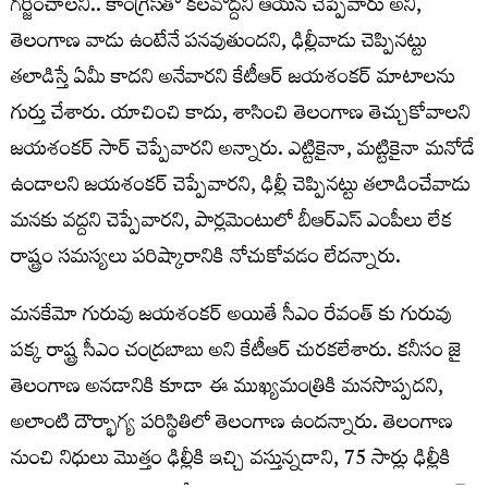
గర్జించాలని.. కాంగ్రెస్‌తో కలవొద్దని ఆయన చెప్పేవారు అని,
తెలంగాణ వాడు ఉంటేనే పనవుతుందని, ఢిల్లీవాడు చెప్పినట్టు
తలాడిస్తే ఏమీ కాదని అనేవారని కేటీఆర్ జయశంకర్ మాటాలను
గుర్తు చేశారు. యాచించి కాదు, శాసించి తెలంగాణ తెచ్చుకోవాలని
జయశంకర్ సార్ చెప్పేవారని అన్నారు. ఎట్టికైనా, మట్టికైనా మనోడే
ఉండాలని జయశంకర్ చెప్పేవారని, ఢిల్లీ చెప్పినట్టు తలాడించేవాడు
మనకు వద్దని చెప్పేవారని, పార్లమెంటులో బీఆర్ఎస్ ఎంపీలు లేక
రాష్ట్రం సమస్యలు పరిష్కారానికి నోచుకోవడం లేదన్నారు.
మనకేమో గురువు జయశంకర్ అయితే సీఎం రేవంత్ కు గురువు
పక్క రాష్ట్ర సీఎం చంద్రబాబు అని కేటీఆర్ చురకలేశారు. కనీసం జై
తెలంగాణ అనడానికి కూడా ఈ ముఖ్యమంత్రికి మనసొప్పదని,
అలాంటి దౌర్భాగ్య పరిస్థితిలో తెలంగాణ ఉందన్నారు. తెలంగాణ
నుంచి నిధులు మొత్తం ఢిల్లీకి ఇచ్చి వస్తున్నడాని, 75 సార్లు ఢిల్లీకి