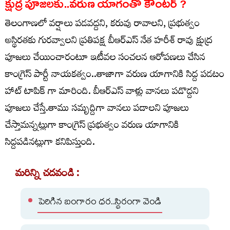
క్షుద్ర పూజలకు..వరుణ యాగంతో కౌంటర్ ?
తెలంగాణలో వర్షాలు పడవద్దని, కరువు రావాలని, ప్రభుత్వం
అస్థిరతకు గురవ్వాలని ప్రతిపక్ష బీఆర్ఎస్ నేత హరీశ్ రావు క్షుద్ర
పూజలు చేయించారంటూ ఇటీవల సంచలన ఆరోపణలు చేసిన
కాంగ్రెస్ పార్టీ నాయకత్వం..తాజాగా వరుణ యాగానికి సిద్ద పడటం
హాట్ టాపిక్ గా మారింది. బీఆర్ఎస్ వాళ్లు వానలు పడొద్దని
పూజలు చేస్తే.తాము సమృద్దిగా వానలు పడాలని పూజలు
చేస్తామన్నట్లుగా కాంగ్రెస్ ప్రభుత్వం వరుణ యాగానికి
సిద్దపడినట్లుగా కనిపిస్తుంది.
మరిన్ని చదవండి :
పెరిగిన బంగారం ధర..స్థిరంగా వెండి