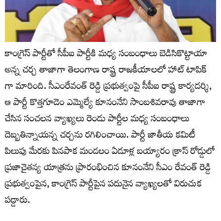
కాంగ్రెస్ పార్టీతో సీపీఐ పార్టీకి మధ్య సంబంధాలు బెడిసికొట్టాయా
అన్న చర్చ తాజాగా తెలంగాణ రాష్ట్ర రాజకీయాలలో హాట్ టాపిక్
గా మారింది. సీఎంరేవంత్ రెడ్డి ప్ర‌భుత్వంపై సీపీఐ రాష్ట్ర కార్యదర్శి,
ఆ పార్టీ కొత్తగూడెం ఎమ్మెల్యే కూనంనేని సాంబశివరావు తాజాగా
చేసిన సంచ‌లన వ్యాఖ్యలు రెండు పార్టీల మధ్య సంబంధాలు
దెబ్బతిన్నాయన్న చర్చను రగిలించాయి. పార్టీ జాతీయ కమిటీ
పిలుపు మేరకు పినపాక మండలం ఏడూళ్ల బయ్యారం క్రాస్ రోడ్డులో
ప్రజాచైతన్య యాత్రను ప్రారంభించిన కూనంనేని సీఎం రేవంత్ రెడ్డి
ప్రభుత్వంపైన, కాంగ్రెస్ పార్టీపైన పదునైన వ్యాఖ్యలతో విరుచుక
పడ్డారు.