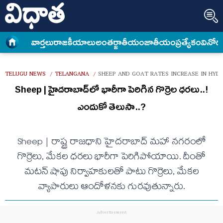
వార్త‌లు
రాజకీయాలు
అంత‌ర్జాతీయం
జాతీయం
ప్రత్యేకం
వినోద
TELUGU NEWS
TELANGANA
SHEEP AND GOAT RATES INCREASE IN HYDE
/
/
Sheep | హైద‌రాబాద్‌లో భారీగా పెరిగిన గొర్రెల ధ‌ర‌లు..!
ఎందుకో తెలుసా..?
Sheep | రాష్ట్ర రాజ‌ధాని హైద‌రాబాద్ మ‌హా న‌గ‌రంలో
గొర్రెలు, మేక‌ల‌ ధ‌ర‌లు భారీగా పెరిగిపోయాయి. దీంతో
మ‌ట‌న్ షాపు నిర్వాహ‌కుల‌తో పాటు గొర్రెలు, మేక‌ల
వ్యాపారులు ఆందోళ‌న‌కు గుర‌వుతున్నారు.