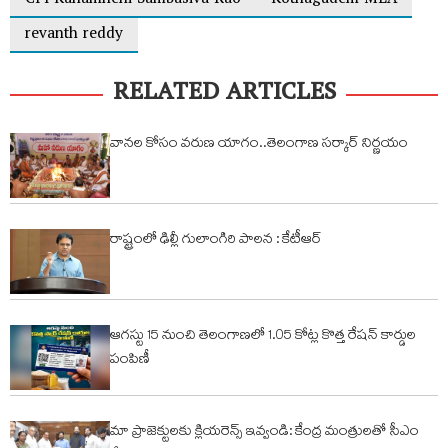
CPI Kunamneni Sambasiva Rao
Kothagudem MLA
revanth reddy
RELATED ARTICLES
వానల కోసం వరుణ యాగం..తెలంగాణ సర్కార్ నిర్ణయం
రాష్ట్రంలో ఢిల్లీ గులాంగిరి పాలన : కేటీఆర్
ఆగస్టు 15 నుంచి తెలంగాణలో 1.05 కోట్ల కొత్త రేషన్ కార్డుల
పంపిణీ
మా ప్రాజెక్టులకు క్లియరెన్స్ ఇవ్వండి: కేంద్ర మంత్రులతో సీఎం