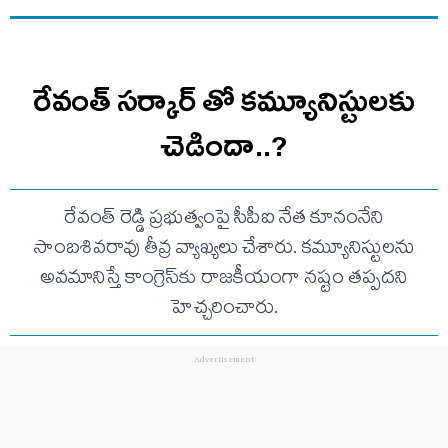
రేవంత్ సర్కార్ తో కమ్యూనిస్టులకు
చెడిందా..?
రేవంత్ రెడ్డి ప్రభుత్వంపై సీపీఐ నేత కూనంనేని
సాంబశివరావు తీవ్ర వ్యాఖ్యలు చేశారు. కమ్యూనిస్టులను
అవమానిస్తే కాంగ్రెస్‌కు రాజకీయంగా నష్టం తప్పదని
హెచ్చరించారు.