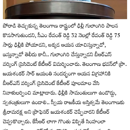
పోరాడి తెచ్చుకున్న తెలంగాణ రాష్ట్రంలో ఢిల్లీ గులాంగిరి పాలన
కొనసాగుతుందని, సీఎం రేవంత్ రెడ్డి 32 నెలల్లో రేవంత్ రెడ్డి 75
సార్లు ఢిల్లీకి పోయాడని, అక్కడ ఆయన యాచిస్తున్నాడో,
ఇస్తున్నాడో తెలీదు కానీ.. గులాంగిరి చేస్తున్నాడని బీఆర్ఎస్
వర్కింగ్ ప్రెసిడెంట్ కేటీఆర్ విమర్శించారు. తెలంగాణ భవన్‌లో ప్రొ.
జయశంకర్ సార్ జయంతి సందర్భంగా ఆయన విగ్రహానికి
బీఆర్ఎస్ వర్కింగ్ ప్రెసిడెంట్ కేటీఆర్ పూలమాల వేసి
నివాళులర్పించి మాట్లాడారు. ఢిల్లీకి సామంతులుగా ఉండొద్దు,
స్వతంత్రులుగా ఉండాలి.. స్వీయ రాజకీయ అస్తిత్వమే తెలంగాణకు
శ్రీరామరక్ష అని ప్రొఫెసర్ జయశంకర్ చెప్పేవారని కేటీఆర్
చెప్పుకొచ్చారు. కేసీఆర్ లాగా గొంతు విప్పితే సింహంలా