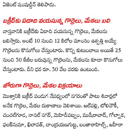
ఏజెంట్ షంషుద్దీన్ తెలిపాడు.
బ‌క్రీద్‌కు ఏడాది వ‌య‌సున్న గొర్రెలు, మేక‌లు బ‌లి
వాస్త‌వానికి బ‌క్రీద్‌కు ఏడాది వ‌య‌సున్న గొర్రెలు, మేక‌ల‌ను
బ‌లిస్తారు. అంటే 10 నుంచి 12 కిలోల మాంసం ఉత్ప‌త్తి అయ్యే
గొర్రెల‌ను కొనుగోలు చేస్తుంటారు. కొన్ని కుటుంబాలు అయితే 25
నుంచి 30 కేజీల బ‌రువున్న గొర్రెల‌ను, మేక‌ల‌ను కూడా కొనుగోలు
చేస్తుంటారు. దీని ధ‌ర రూ. 30 వేల వ‌ర‌కు ఉంటుంది.
జోరుగా గొర్రెలు, మేక‌ల విక్ర‌యాలు
మొత్తానికి బ‌క్రీద్ పండుగ నేప‌థ్యంలో న‌గ‌రంతో పాటు శివార్ల‌లో
అనేక గొర్రెల, మేక‌ల దుకాణాలు వెలిశాయి. జ‌ల్‌ప‌ల్లి, టోలిచౌకీ,
చంచల్‌గూడ‌, నాన‌ల్ న‌గ‌ర్, మెహిదీప‌ట్నం, ముషీరాబాద్, గోల్నాక‌,
ఫ‌ల‌క్‌నుమా, ఖిలావ‌త్, చాంద్ర‌య‌ణ‌గుట్ట‌, బంజారాహిల్స్, జ‌హీరా