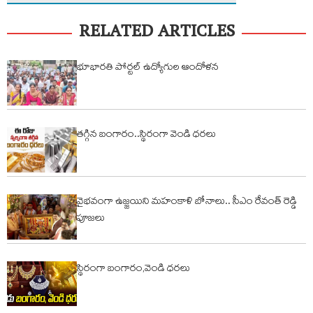
RELATED ARTICLES
భూభారతి పోర్టల్ ఉద్యోగుల ఆందోళన
తగ్గిన బంగారం..స్థిరంగా వెండి ధరలు
వైభవంగా ఉజ్జయిని మహంకాళి బోనాలు.. సీఎం రేవంత్ రెడ్డి
పూజలు
స్థిరంగా బంగారం,వెండి ధరలు