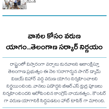
రేవంత్
వానల కోసం వరుణ
యాగం..తెలంగాణ సర్కార్ నిర్ణయం
రాష్ట్రంలో విస్తారంగా వర్షాలు కురవాలని ఆకాంక్షిస్తూ
తెలంగాణ ప్రభుత్వం ఈ నెల 10నాగార్జున సాగర్ డ్యామ్
విజయ్ విహార్ వద్ద వరుణ యాగం నిర్వహించాలని
నిర్ణయించింది. వానలు పడొద్దని బీఆర్ఎస్ క్షుద్ర పూజలు
నిర్వహించిందని ఆరోపించిన కాంగ్రెస్ నాయకత్వం.. కౌంటర్
గా వరుణ యాగానికి సిద్దపడటం హాట్ టాపిక్ గా మారింది.