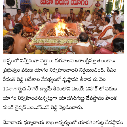
రాష్ట్రంలో విస్తారంగా వర్షాలు కురవాలని ఆకాంక్షిస్తూ తెలంగాణ
ప్రభుత్వం వరుణ యాగం నిర్వహించాలని నిర్ణయించింది. సీఎం
రేవంత్ రెడ్డి ఆదేశాల నేపథ్యంలో కృష్ణానది తీరాన ఈ నెల
10నాగార్జున సాగర్ డ్యామ్ తీరంలోని విజయ్ విహార్ లో వరుణ
యాగం నిర్వహించనున్నట్లుగా యాదగిరిగుట్ట దేవస్థానం పాలక
మండి చైర్మన్ ఎం.ఎస్.ఎన్ రెడ్డి వెల్లడించారు.
దేవాదాయ ధర్మాదాయ శాఖ ఆధ్వర్యంలో యాదగిరిగుట్ట దేవస్థానం