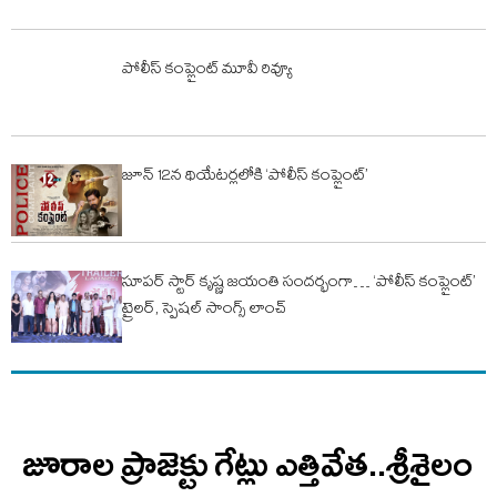
పోలీస్ కంప్లైంట్ మూవీ రివ్యూ
జూన్ 12న థియేటర్లలోకి ‘పోలీస్ కంప్లైంట్’
సూపర్ స్టార్ కృష్ణ జయంతి సందర్భంగా… ‘పోలీస్ కంప్లైంట్’
ట్రైలర్, స్పెషల్ సాంగ్స్ లాంచ్
జూరాల ప్రాజెక్టు గేట్లు ఎత్తివేత..శ్రీశైలం