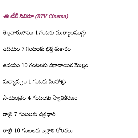
ఈ టీవీ సినిమా (ETV Cinema)
తెల్ల‌వారుజాము 1 గంట‌కు ముత్యాల‌ముగ్గు
ఉద‌యం 7 గంట‌ల‌కు భ‌క్త తుకారం
ఉద‌యం 10 గంటల‌కు క‌థానాయిక మొల్లం
మ‌ధ్యాహ్నం 1 గంట‌కు సింహాద్రి
సాయంత్రం 4 గంట‌ల‌కు స్వాతికిర‌ణం
రాత్రి 7 గంట‌ల‌కు చ‌క్ర‌ధారి
రాత్రి 10 గంట‌ల‌కు ఇల్లాలి కోరిక‌లు