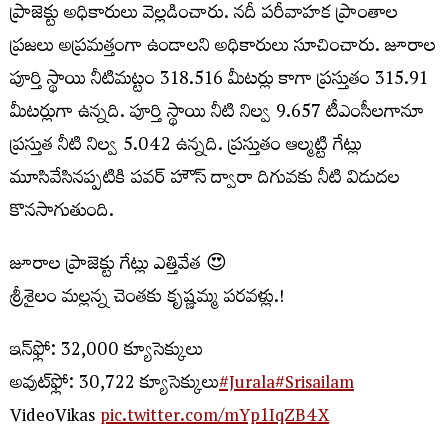
ప్రాజెక్టు అధికారులు వెల్లడించారు. నదీ పరీవాహక ప్రాంతాల
ప్రజలు అప్రమత్తంగా ఉండాలని అధికారులు సూచించారు. జూరాల
పూర్తి స్థాయి నీటిమట్టం 318.516 మీటర్లు కాగా ప్రస్తుతం 315.91
మీటర్లుగా ఉన్నది. పూర్తి స్థాయి నీటి నిల్వ 9.657 టీఎంసీలగానూ
ప్రస్తుత నీటి నిల్వ 5.042 ఉన్నది. ప్రస్తుతం ఆల్మట్టి గేట్లు
మూసివేసినప్పటికి పవర్ హౌస్ ద్వారా దిగువకు నీటి విడుదల
కొనసాగుతుంది.
జూరాల ప్రాజెక్టు గేట్లు ఎత్తివేత 😍
శ్రీశైలం మల్లన్న చెంతకు కృష్ణమ్మ పరవళ్లు.!
ఇన్‌ఫ్లో: 32,000 క్యూసెక్కులు
అవుట్‌ఫ్లో: 30,722 క్యూసెక్కులు
#Jurala
#Srisailam
VideoVikas
pic.twitter.com/mYp1IqZB4X