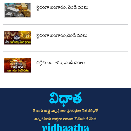
స్థిరంగా బంగారం, వెండి ధరలు
స్థిరంగా బంగారం,వెండి ధరలు
తగ్గిన బంగారం, వెండి ధరలు
తెలుగు రాష్ట్ర వ్యాప్తంగా ప్రతినిధుల నెట్‌వర్క్‌తో
విశ్వసనీయ వార్తలు అందించే డిజిటల్ వేదిక