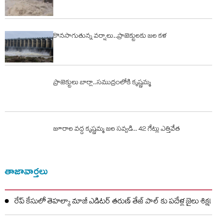
కొనసాగుతున్న వర్షాలు..ప్రాజెక్టులకు జల కళ
ప్రాజెక్టులు బార్లా..సముద్రంలోకి కృష్ణమ్మ
జూరాల వ‌ద్ద కృష్ణ‌మ్మ జ‌ల స‌వ్వ‌డి.. 42 గేట్లు ఎత్తివేత‌
తాజావార్తలు
రేప్ కేసులో తెహల్కా మాజీ ఎడిటర్ తరుణ్ తేజ్ పాల్ కు పదేళ్ల జైలు శిక్ష!