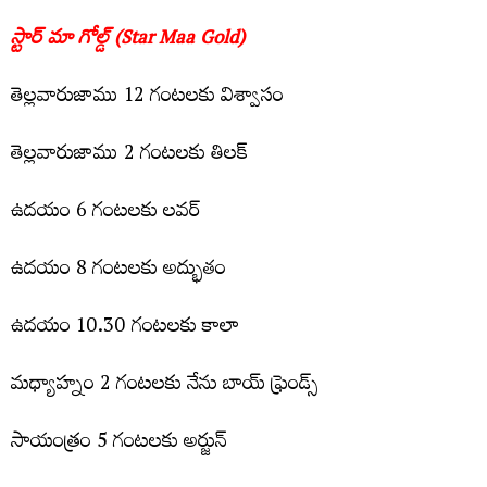
స్టార్ మా గోల్డ్‌ (Star Maa Gold)
తెల్ల‌వారుజాము 12 గంట‌ల‌కు విశ్వాసం
తెల్ల‌వారుజాము 2 గంట‌ల‌కు తిల‌క్‌
ఉద‌యం 6 గంట‌ల‌కు ల‌వ‌ర్‌
ఉద‌యం 8 గంట‌ల‌కు అద్భుతం
ఉద‌యం 10.30 గంట‌లకు కాలా
మ‌ధ్యాహ్నం 2 గంట‌లకు నేను బాయ్ ఫ్రెండ్స్‌
సాయంత్రం 5 గంట‌లకు అర్జున్‌