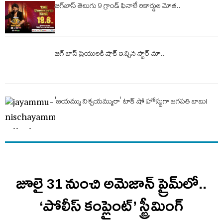
బిగ్‌బాస్ తెలుగు 9 గ్రాండ్ ఫినాలే రికార్డుల మోత..
బిగ్ బాస్ ప్రియుల‌కి షాక్ ఇచ్చిన స్టార్ మా..
'జయమ్ము నిశ్చయమ్మురా' టాక్ షో హోస్టుగా జగపతి బాబు!
జూలై 31 నుంచి అమెజాన్ ప్రైమ్‌లో..
‘పోలీస్ కంప్లైంట్’ స్ట్రీమింగ్