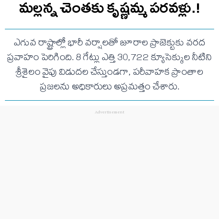
మల్లన్న చెంతకు కృష్ణమ్మ పరవళ్లు.!
ఎగువ రాష్ట్రాల్లో భారీ వర్షాలతో జూరాల ప్రాజెక్టుకు వరద
ప్రవాహం పెరిగింది. 8 గేట్లు ఎత్తి 30,722 క్యూసెక్కుల నీటిని
శ్రీశైలం వైపు విడుదల చేస్తుండగా, పరీవాహక ప్రాంతాల
ప్రజలను అధికారులు అప్రమత్తం చేశారు.