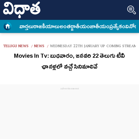
వార్త‌లు
రాజకీయాలు
అంత‌ర్జాతీయం
జాతీయం
ప్రత్యేకం
వినోద
TELUGU NEWS
NEWS
WEDNESDAY 22TH JANUARY UP COMING STREAMIN
/
/
Movies In Tv: బుధ‌వారం, జ‌న‌వ‌రి 22 తెలుగు టీవీ
ఛాన‌ళ్ల‌లో వ‌చ్చే సినిమాలివే