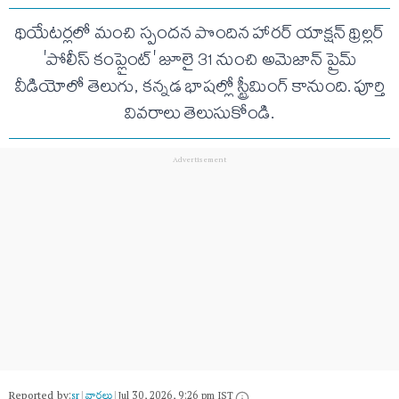
థియేటర్లలో మంచి స్పందన పొందిన హారర్ యాక్షన్ థ్రిల్లర్
'పోలీస్ కంప్లైంట్' జూలై 31 నుంచి అమెజాన్ ప్రైమ్
వీడియోలో తెలుగు, కన్నడ భాషల్లో స్ట్రీమింగ్ కానుంది. పూర్తి
వివరాలు తెలుసుకోండి.
Reported by:
sr
|
వార్త‌లు
|
Jul 30, 2026, 9:26 pm IST