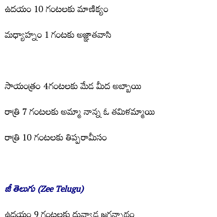
ఉద‌యం 10 గంట‌ల‌కు మాణిక్యం
మ‌ధ్యాహ్నం 1 గంట‌కు అజ్ఞాత‌వాసి
సాయంత్రం 4గంట‌ల‌కు మేడ మీద అబ్బాయి
రాత్రి 7 గంట‌ల‌కు అమ్మా నాన్న ఓ త‌మిళ‌మ్మాయి
రాత్రి 10 గంట‌ల‌కు తిప్ప‌రామీసం
జీ తెలుగు (Zee Telugu)
ఉద‌యం 9 గంట‌లకు దువ్వాడ జ‌గ‌న్నాథం