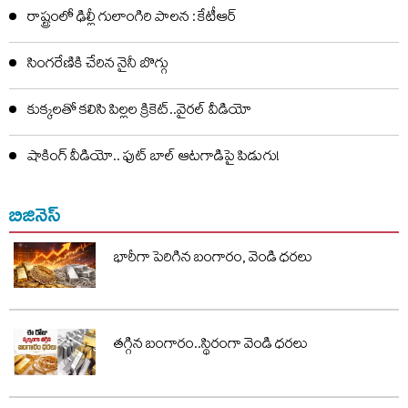
రాష్ట్రంలో ఢిల్లీ గులాంగిరి పాలన : కేటీఆర్
సింగరేణికి చేరిన నైనీ బొగ్గు
కుక్కలతో కలిసి పిల్లల క్రికెట్..వైరల్ వీడియో
షాకింగ్ వీడియో.. ఫుట్ బాల్ ఆటగాడిపై పిడుగు!
బిజినెస్
భారీగా పెరిగిన బంగారం, వెండి ధరలు
తగ్గిన బంగారం..స్థిరంగా వెండి ధరలు