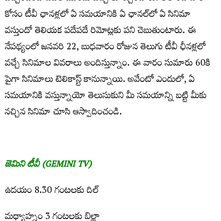
కోసం టీవీ ఛాన‌ళ్ల‌లో ఏ స‌మ‌యానికి ఏ ఛాన‌ల్‌లో ఏ సినిమా
వ‌స్తుందో తెలియ‌క ప‌దేప‌దే రిమోట్ల‌కు ప‌ని చెబుతుంటారు. ఈ
నేప‌థ్యంలో జ‌న‌వ‌రి 22, బుధ‌వారం రోజున తెలుగు టీవీ ఛీన‌ళ్ల‌లో
వ‌చ్చే సినిమాల వివ‌రాలు అందిస్తున్నాం. ఈ వారం సుమారు 60కి
పైగా సినిమాలు టెలికాస్ట్ కానున్నాయి. అవేంటో ఎందులో, ఏ
స‌మ‌యానికి వ‌స్తున్నాయో తెలుసుకుని మీ స‌మ‌యాన్ని బ‌ట్టి మీకు
న‌చ్చిన సినిమా చూసి ఆస్వాదించండి.
జెమిని టీవీ (GEMINI TV)
ఉద‌యం 8.30 గంట‌ల‌కు దిల్‌
మ‌ధ్యాహ్నం 3 గంట‌ల‌కు బిల్లా