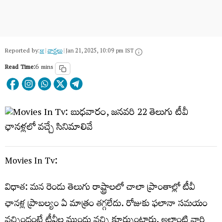
Reported by:
sr
|
వార్త‌లు
|
Jan 21, 2025, 10:09 pm IST
Read Time:
6 mins
Movies In Tv:
విధాత‌: మ‌న రెండు తెలుగు రాష్ట్రాల‌లో చాలా ప్రాంతాల్లో టీవీ
ఛాన‌ళ్ల‌ ప్రాబ‌ల్యం ఏ మాత్రం త‌గ్గ‌లేదు. రోజుకు ఫ‌లానా స‌మ‌యం
వ‌చ్చిందంటే టీవీల ముందు వ‌చ్చి కూర్చుంటారు. అలాంటి వారి