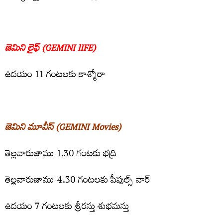
జెమిని లైఫ్ (GEMINI lIFE)
ఉద‌యం 11 గంట‌లకు కాశ్మోరా
జెమిని మూవీస్‌ (GEMINI Movies)
తెల్ల‌వారుజాము 1.30 గంట‌కు భ‌ద్రి
తెల్ల‌వారుజాము 4.30 గంట‌ల‌కు పీపుల్స్ వార్‌
ఉద‌యం 7 గంట‌ల‌కు శ్రీర‌స్తు శుభ‌మ‌స్తు