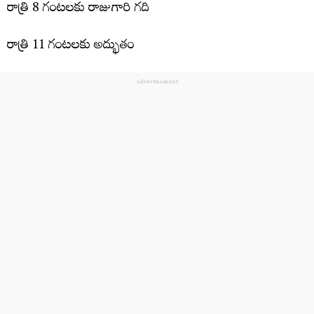
రాత్రి 8 గంట‌ల‌కు రాజుగారి గ‌ది
రాత్రి 11 గంటలకు అద్భుతం