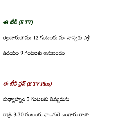
ఈ టీవీ (E TV)
తెల్ల‌వారుజాము 12 గంట‌ల‌కు మా నాన్న‌కు పెళ్లి
ఉద‌యం 9 గంట‌ల‌కు అనుబంధం
ఈ టీవీ ప్ల‌స్‌ (E TV Plus)
మ‌ధ్యాహ్నం 3 గంట‌ల‌కు తిమ్మ‌రుసు
రాత్రి 9.30 గంట‌ల‌కు ఛాంగురే బంగారు రాజా