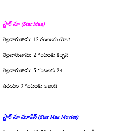
స్టార్ మా (Star Maa)
తెల్ల‌వారుజాము 12 గంట‌ల‌కు యోగి
తెల్ల‌వారుజాము 2 గంట‌ల‌కు క‌ల్ప‌న‌
తెల్ల‌వారుజాము 5 గంట‌ల‌కు 24
ఉదయం 9 గంటలకు అఖండ‌
స్టార్ మా మూవీస్‌ (Star Maa Movies)