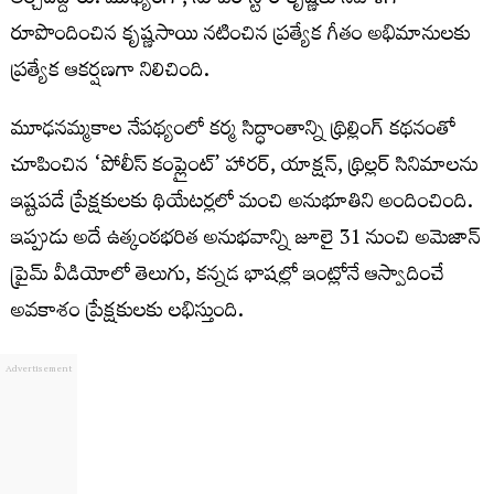
తీర్చిదిద్దారు. ముఖ్యంగా, సూపర్ స్టార్ కృష్ణకు నివాళిగా
రూపొందించిన కృష్ణసాయి నటించిన ప్రత్యేక గీతం అభిమానులకు
ప్రత్యేక ఆకర్షణగా నిలిచింది.
మూఢనమ్మకాల నేపథ్యంలో కర్మ సిద్ధాంతాన్ని థ్రిల్లింగ్ కథనంతో
చూపించిన ‘పోలీస్ కంప్లైంట్’ హారర్, యాక్షన్, థ్రిల్లర్ సినిమాలను
ఇష్టపడే ప్రేక్షకులకు థియేటర్లలో మంచి అనుభూతిని అందించింది.
ఇప్పుడు అదే ఉత్కంఠభరిత అనుభవాన్ని జూలై 31 నుంచి అమెజాన్
ప్రైమ్ వీడియోలో తెలుగు, కన్నడ భాషల్లో ఇంట్లోనే ఆస్వాదించే
అవకాశం ప్రేక్షకులకు లభిస్తుంది.