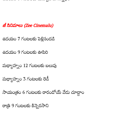
జీ సినిమాలు (Zee Cinemalu)
ఉద‌యం 7 గంట‌ల‌కు పెళ్లిసంద‌డి
ఉద‌యం 9 గంట‌ల‌కు ఊపిరి
మ‌ధ్యాహ్నం 12 గంట‌లకు బ‌లుపు
మ‌ధ్యాహ్నం 3 గంట‌లకు రెడీ
సాయంత్రం 6 గంట‌ల‌కు రారండోయ్ వేడు చూద్దాం
రాత్రి 9 గంట‌ల‌కు కిన్నెర‌సాని