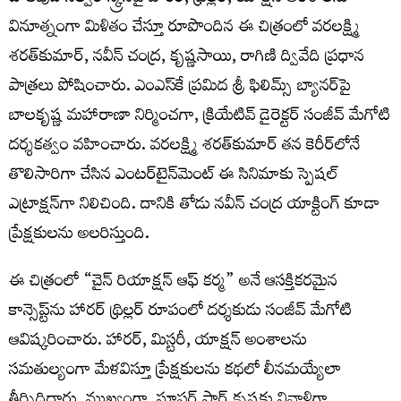
వినూత్నంగా మిళితం చేస్తూ రూపొందిన ఈ చిత్రంలో వరలక్ష్మి
శరత్‌కుమార్, నవీన్ చంద్ర, కృష్ణసాయి, రాగిణి ద్వివేది ప్రధాన
పాత్రలు పోషించారు. ఎంఎస్‌కే ప్రమిద శ్రీ ఫిలిమ్స్ బ్యానర్‌పై
బాలకృష్ణ మహారాణా నిర్మించగా, క్రియేటివ్ డైరెక్టర్ సంజీవ్ మేగోటి
దర్శకత్వం వహించారు. వరలక్ష్మి శరత్‌కుమార్ త‌న కెరీర్‌లోనే
తొలిసారిగా చేసిన ఎంట‌ర్‌టైన్‌మెంట్ ఈ సినిమాకు స్పెష‌ల్
ఎట్రాక్ష‌న్‌గా నిలిచింది. దానికి తోడు నవీన్ చంద్ర యాక్టింగ్ కూడా
ప్రేక్ష‌కుల‌ను అల‌రిస్తుంది.
ఈ చిత్రంలో “చైన్ రియాక్షన్ ఆఫ్ కర్మ” అనే ఆసక్తికరమైన
కాన్సెప్ట్‌ను హారర్ థ్రిల్లర్ రూపంలో దర్శకుడు సంజీవ్ మేగోటి
ఆవిష్కరించారు. హారర్, మిస్టరీ, యాక్షన్ అంశాలను
సమతుల్యంగా మేళవిస్తూ ప్రేక్షకులను కథలో లీనమయ్యేలా