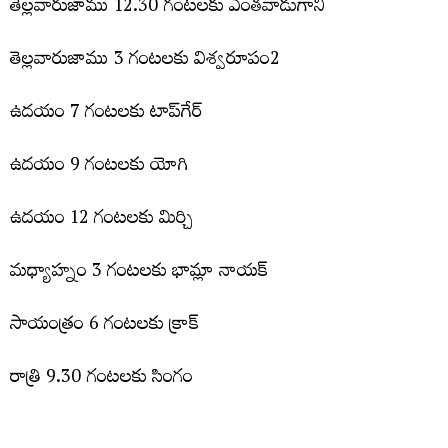
తెల్ల‌వారుజాము 12.30 గంట‌ల‌కు ఎంత‌వాడుగానీ
తెల్ల‌వారుజాము 3 గంట‌ల‌కు విశ్వ‌రూపం2
ఉద‌యం 7 గంట‌ల‌కు టాప్‌గేర్‌
ఉద‌యం 9 గంట‌ల‌కు యోగి
ఉద‌యం 12 గంట‌ల‌కు మిర్చి
మధ్యాహ్నం 3 గంట‌లకు భామ్లా నాయ‌క్‌
సాయంత్రం 6 గంట‌ల‌కు క్రాక్‌
రాత్రి 9.30 గంట‌ల‌కు సింగం