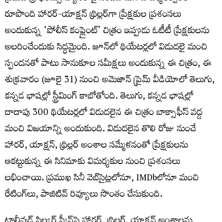
రూపొంది హారర్-యాక్షన్ థ్రిల్లర్‌గా ప్రేక్షకుల ప్రశంసలు
అందుకున్న ‘పోలీస్ కంప్లైంట్’ చిత్రం ఇప్పుడు ఓటీటీ ప్రేక్షకులను
అలరించేందుకు సిద్ధమైంది. జూన్‌లో థియేటర్లలో విడుదలై మంచి
స్పందనతో పాటు సానుకూల సమీక్షలు అందుకున్న ఈ చిత్రం, ఈ
శుక్ర‌వారం (జూలై 31) నుంచి అమెజాన్ ప్రైమ్ వీడియోలో తెలుగు,
కన్నడ భాషల్లో స్ట్రీమింగ్ కాబోతోంది. తెలుగు, కన్నడ భాష‌ల్లో
దాదాపు 300 థియేటర్లలో విడుదలైన ఈ చిత్రం బాక్సాఫీస్ వద్ద
మంచి విజయాన్ని అందుకుంది. విడుదలైన తొలి రోజు నుంచే
హారర్, యాక్షన్, థ్రిల్లర్ అంశాల సమ్మేళనంతో ప్రేక్షకులను
ఆకట్టుకున్న ఈ సినిమాకు విమర్శకుల నుంచి ప్రశంసలు
లభించాయి. ప్రముఖ సినీ వెబ్‌సైట్లలోనూ, IMDbలోనూ మంచి
రేటింగ్‌లు, పాజిటివ్ రివ్యూలు సొంతం చేసుకుంది.
టాలీవుడ్ సిల్వర్ స్క్రీన్‌పై హారర్, థ్రిల్లర్, యాక్షన్ అంశాలను