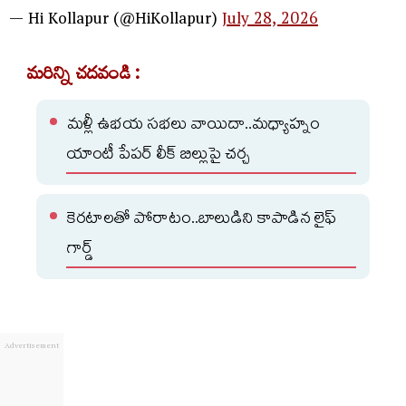
— Hi Kollapur (@HiKollapur)
July 28, 2026
మరిన్ని చదవండి :
మళ్లీ ఉభయ సభలు వాయిదా..మధ్యాహ్నం
యాంటీ పేపర్ లీక్ బిల్లుపై చర్చ
కెరటాలతో పోరాటం..బాలుడిని కాపాడిన లైఫ్
గార్డ్