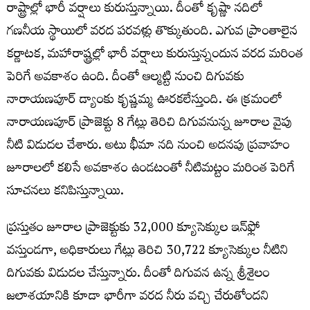
రాష్ట్రాల్లో భారీ వర్షాలు కురుస్తున్నాయి. దీంతో కృష్ణా నదిలో
గణనీయ స్థాయిలో వరద పరవళ్లు తొక్కుతుంది. ఎగువ ప్రాంతాలైన
కర్ణాటక, మహారాష్ట్రల్లో భారీ వర్షాలు కురుస్తున్నందున వరద మరింత
పెరిగే అవకాశం ఉంది. దీంతో ఆల్మట్టి నుంచి‌ దిగువకు
నారాయణపూర్‌ డ్యాంకు కృష్ణమ్మ ఊరకలేస్తుంది. ఈ క్రమంలో
నారాయణపూర్‌ ప్రాజెక్టు 8 గేట్లు తెరిచి దిగువనున్న జూరాల వైపు
నీటి విడుదల చేశారు. అటు భీమా నది నుంచి అదనపు ప్రవాహం
జూరాలలో కలిసే అవకాశం ఉండటంతో నీటిమట్టం మరింత పెరిగే
సూచనలు కనిపిస్తున్నాయి.
ప్రస్తుతం జూరాల ప్రాజెక్టుకు 32,000 క్యూసెక్కుల ఇన్‌ఫ్లో
వస్తుండగా, అధికారులు గేట్లు తెరిచి 30,722 క్యూసెక్కుల నీటిని
దిగువకు విడుదల చేస్తున్నారు. దీంతో దిగువన ఉన్న శ్రీశైలం
జలాశయానికి కూడా భారీగా వరద నీరు వచ్చి చేరుతోందని