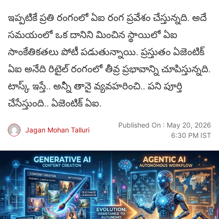
ఇప్పటికే ప్రతి రంగంలో ఏఐ రంగ ప్రవేశం చేస్తున్నది. అదే
సమయంలో ఒక దానిని మించిన స్థాయిలో ఏఐ
సాంకేతికతలు పోటీ పడుతున్నాయి. ప్రస్తుతం ఏజెంటిక్‌
ఏఐ అనేది రిటైల్‌ రంగంలో తీవ్ర ప్రభావాన్ని చూపిస్తున్నది.
టాస్క్‌ ఇస్తే.. అన్నీ తానై వ్యవహరించి.. పని పూర్తి
చేసేస్తుంది.. ఏజెంటిక్‌ ఏఐ.
Published On : May 20, 2026
Jagan Mohan Talluri
6:30 PM IST