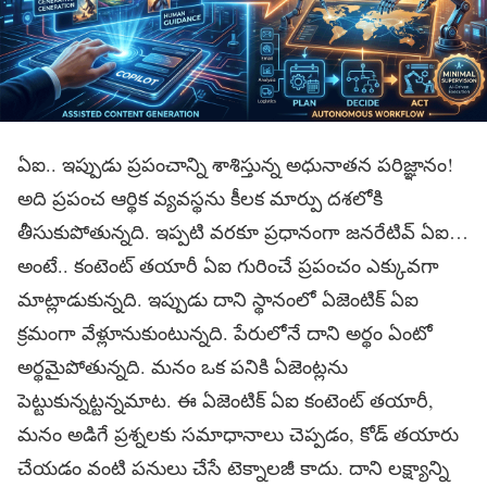
ఏఐ.. ఇప్పుడు ప్రపంచాన్ని శాశిస్తున్న అధునాతన పరిజ్ఞానం!
అది ప్రపంచ ఆర్థిక వ్యవస్థను కీలక మార్పు దశలోకి
తీసుకుపోతున్నది. ఇప్పటి వరకూ ప్రధానంగా జనరేటివ్‌ ఏఐ…
అంటే.. కంటెంట్‌ తయారీ ఏఐ గురించే ప్రపంచం ఎక్కువగా
మాట్లాడుకున్నది. ఇప్పుడు దాని స్థానంలో ఏజెంటిక్‌ ఏఐ
క్రమంగా వేళ్లూనుకుంటున్నది. పేరులోనే దాని అర్థం ఏంటో
అర్థమైపోతున్నది. మనం ఒక పనికి ఏజెంట్లను
పెట్టుకున్నట్టన్నమాట. ఈ ఏజెంటిక్‌ ఏఐ కంటెంట్‌ తయారీ,
మనం అడిగే ప్రశ్నలకు సమాధానాలు చెప్పడం, కోడ్‌ తయారు
చేయడం వంటి పనులు చేసే టెక్నాలజీ కాదు. దాని లక్ష్యాన్ని