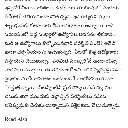
ఇప్పటికే ఏఐ ఆధారితంగా ఉద్యోగాల తొలగింపులో ఎందుకు
తీసేశారో తెలియకుండా పోతున్నది. ఇది కార్మిక హక్కుల
ఉల్లంఘనకు కూడా దారి తీసే అవకాశాలు ఉన్నాయి. అదే
సమయంలో పెద్ద సంఖ్యలో ఉద్యోగుల అవసరం లేకపోతే..
మరి ఆ ఉద్యోగాలు కోల్పోయినవారి పరిస్థితి ఏంటి? అనేది
కూడా చర్చనీయాంశం అవుతున్నది. ఏఐతో కొత్త ఉద్యోగాలు
వస్తాయని చెబుతున్నా.. పరిమిత సంఖ్యలోనే ఉంటాయన్న
వాదనలు ఉన్నాయి. ఈ తరుణంలో ఇది ఆర్థిక వ్యవస్థపై పెను
ప్రభావం చూపే అవకాశం ఉంటుందనే ఆందోళనలు కూడా
రేకెత్తుతున్నాయి. వీటన్నింటినీ ప్రభుత్వాలు సమన్వయం
చేసుకుంటూ ముందుకు వెళ్లాల్సిన పరిస్థితులు సమీప
భవిష్యత్తుకు చేరుకుంటున్నాయని విశ్లేషకులు చెబుతున్నారు.
Read Also |