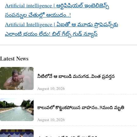
Artificial intelligence | ఆర్టిఫిషియ‌ల్ ఇంటెలిజెన్స్
సంప‌న్నుల చేతుల్లో ఆయుధం..!
Artificial Intelligence | ఏఐతో ఆ మూడు ప్రొఫెషన్స్‌కు
ఎలాంటి భయం లేదు! బిల్ గేట్స్ గుడ్ న్యూస్‌
Latest News
నీటిలోనే ఆ బాలుడి మనుగడ..వింత ప్రవర్తన
August 10, 2026
కాలువలో కొట్టుకపోయిన వాహనం..9మంది మృతి
August 10, 2026