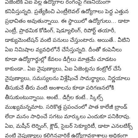
ఏజెంటిక్‌ ఏఐ వల్ల ఉద్యోగాల రంగంపై గణనీయంగా
కనిపిస్తున్నది. ప్రత్యేకించి ఎంట్రీలెవల్‌ ఉద్యోగాలు పెద్ద ఎత్తున
ప్రభావితం అవుతున్నాయి. ఈ స్థాయిలో ఉద్యోగులు… డాటా
ఎంట్రీ, ప్రాథమిక కోడింగ్‌, షెడ్యూలింగ్‌, రిపోర్ట్‌ తయారీ,
డాక్యుమెంటేషన్‌ వంటి పనులు చేస్తుంటారు. అయితే.. వీటిని
ఏఐ నిమిషాల వ్యవధిలోనే చేసేస్తున్నది. దీంతో కంపెనీలు
కూడా ఉద్యోగార్థుల్లో కేవలం డిగ్రీలు మాత్రమే చూడటం
కాకుండా.. ఏఐ నైపుణ్యాలు, ఏఐ ఏజెంట్లను కంట్రోల్‌ చేసే
నైపుణ్యాలు, సమస్యలను విశ్లేషించే సామర్థ్యాలు, నిర్ణయాలు
తీసుకునే తీరు వంటి అంశాలను కూడా పరిగణనలోకి
తీసుకుంటున్నాయి. అంటే.. డిగ్రీల కంటే.. స్కిల్స్‌
ముఖ్యమన్నమాట. సరికొత్త ప్రపంచంలో పాత కాలేజీ బ్రాండ్‌
లేదా మనం సాధించే సగటు మార్కులు ఎందుకూ పనికిరావు.
ఏఐ, మషీన్‌ లెర్నింగ్‌, క్లౌడ్‌, సైబర్‌ సెక్యూరిటీ, డాటా ఎనలటిక్స్‌
వంటి నైపుణ్యాలు కలిగినవారికే ఉద్యోగావకాశాలు అధికంగా