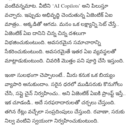
వంటివన్నమాట. వీటిని ‘AI Copilots’ అని పిలుస్తూ
వచ్చారు. ఇప్పుడు అభివృద్ధి చెందుతున్న ఏజెంటిక్‌ ఏఐ
మాత్రం.. అక్కడితో ఆగదు. మనం ఒక లక్ష్యాన్ని సెట్‌ చేస్తే..
ఏజెంటిక్‌ ఏఐ దానిని చిన్న చిన్న దశలుగా
విభజించుకుంటుంది. అవసరమైన సమాచారాన్ని
సేకరించుకుంటుంది. అవసరమైతే ఇతర ఏఐ వ్యవస్థలతో
మాట్లాడుకుంటుంది. చివరికి మొత్తం పని పూర్తి చేసి ఇస్తుంది.
ఇంకా సులభంగా చెప్పాలంటే.. మీరు కనుక ఒక బియ్యం
వ్యాపారి అనుకుందాం. సరైన ధరలో ముడిసరుకు కొనుగోలు
చేసి, సప్లై చైన్‌ నిర్వహించు.. అని ఏజెంటిక్‌ ఏఐకి ప్రాంప్ట్‌ ఇస్తే..
ఇక చూడండి.. అదే సరఫరాదారులతో చర్చలు చేస్తుంది.
తగిన రేట్లు వచ్చేలా సంప్రదింపులు చేస్తుంది. రవాణా, సరుకు
నిల్వ వంటివి స్వయంగా నిర్వహించుకుంటుంది.