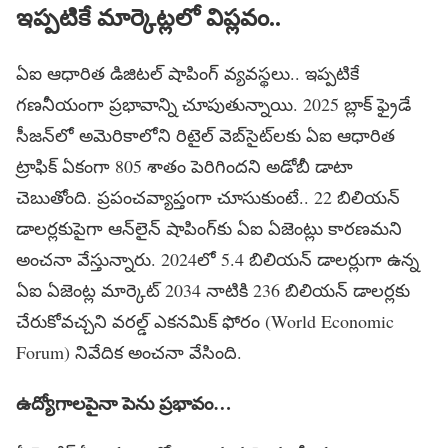
ఇప్పటికే మార్కెట్లలో విప్లవం..
ఏఐ ఆధారిత డిజిటల్‌ షాపింగ్‌ వ్యవస్థలు.. ఇప్పటికే
గణనీయంగా ప్రభావాన్ని చూపుతున్నాయి. 2025 బ్లాక్‌ ఫ్రైడే
సీజన్‌లో అమెరికాలోని రిటైల్‌ వెబ్‌సైట్‌లకు ఏఐ ఆధారిత
ట్రాఫిక్‌ ఏకంగా 805 శాతం పెరిగిందని అడోబీ డాటా
చెబుతోంది. ప్రపంచవ్యాప్తంగా చూసుకుంటే.. 22 బిలియన్‌
డాలర్లకుపైగా ఆన్‌లైన్‌ షాపింగ్‌కు ఏఐ ఏజెంట్లు కారణమని
అంచనా వేస్తున్నారు. 2024లో 5.4 బిలియన్‌ డాలర్లుగా ఉన్న
ఏఐ ఏజెంట్ల మార్కెట్‌ 2034 నాటికి 236 బిలియన్‌ డాలర్లకు
చేరుకోవచ్చని వరల్డ్‌ ఎకనమిక్‌ ఫోరం (World Economic
Forum) నివేదిక అంచనా వేసింది.
ఉద్యోగాలపైనా పెను ప్రభావం…