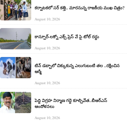
కర్నాటకలో సర్ కత్తి.. మారనున్న రాజకీయ ముఖ చిత్రం?
August 10, 2026
కాన్పూర్-లక్నో ఎక్స్ ప్రెస్ వే పై టోల్ రద్దు
August 10, 2026
టిన్ డబ్బాలో చిక్కుకున్న ఎలుగుబంటి తల ..రక్షించిన
ఆర్మీ
August 10, 2026
పెద్ది విగ్రహ నిర్మాణ గద్దె కూల్చివేత..బీఆర్ఎస్
ఆందోళనలు
August 10, 2026