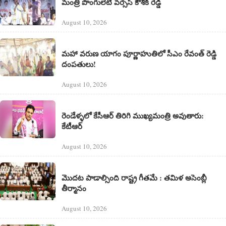
మంత్రి పొంగులేటి వర్సెస్ కౌశిక్ రెడ్డి
August 10, 2026
మహా వరుణ యాగం పూర్ణాహుతిలో సీఎం రేవంత్ రెడ్డి
దంపతులు!
August 10, 2026
రెండేళ్ళలో కేసీఆర్ తిరిగి ముఖ్యమంత్రి అవుతారు:
కేటీఆర్
August 10, 2026
మొదట పాడాల్సింది రాష్ట్ర గీతమే : తమిళ అసెంబ్లీ
తీర్మానం
August 10, 2026