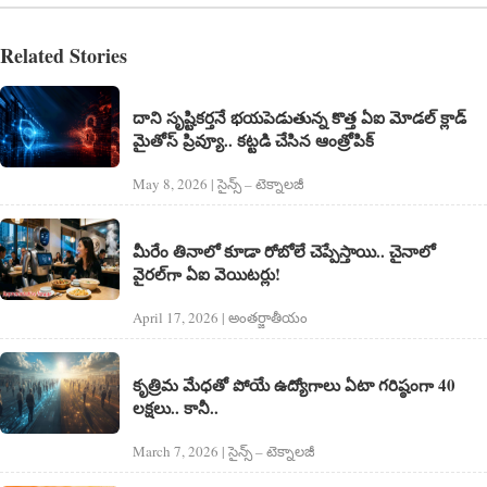
Related Stories
దాని సృష్టికర్తనే భయపెడుతున్న కొత్త ఏఐ మోడల్‌ క్లాడ్‌
మైతోస్‌ ప్రివ్యూ.. కట్టడి చేసిన ఆంత్రోపిక్‌
May 8, 2026 | సైన్స్​ – టెక్నాలజీ
మీరేం తినాలో కూడా రోబోలే చెప్పేస్తాయి.. చైనాలో
వైరల్‌గా ఏఐ వెయిటర్లు!
April 17, 2026 | అంత‌ర్జాతీయం
కృత్రిమ మేధతో పోయే ఉద్యోగాలు ఏటా గరిష్ఠంగా 40
లక్షలు.. కానీ..
March 7, 2026 | సైన్స్​ – టెక్నాలజీ