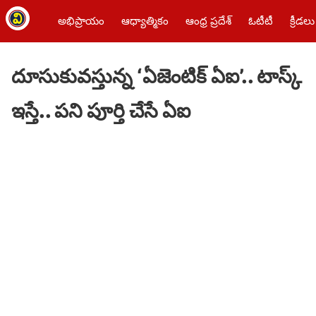
అభిప్రాయం
ఆధ్యాత్మికం
ఆంధ్ర ప్రదేశ్
ఓటీటీ
క్రీడలు
దూసుకువస్తున్న ‘ఏజెంటిక్‌ ఏఐ’.. టాస్క్‌
ఇస్తే.. పని పూర్తి చేసే ఏఐ