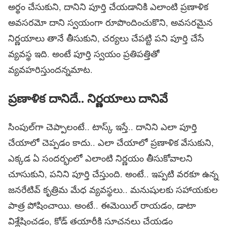
అర్థం చేసుకుని, దానిని పూర్తి చేయడానికి ఎలాంటి ప్రణాళిక
అవసరమో దాని స్వయంగా రూపొందించుకొని, అవసరమైన
నిర్ణయాలు తానే తీసుకుని, చర్యలు చేపట్టి పని పూర్తి చేసే
వ్యవస్థ ఇది. అంటే పూర్తి స్వయం ప్రతిపత్తితో
వ్యవహరిస్తుందన్నమాట.
ప్రణాళిక దానిదే.. నిర్ణయాలు దానివే
సింపుల్‌గా చెప్పాలంటే.. టాస్క్‌ ఇస్తే.. దానిని ఎలా పూర్తి
చేయాలో చెప్పడం కాదు.. ఎలా చేయాలో ప్రణాళిక వేసుకుని,
ఎక్కడ ఏ సందర్భంలో ఎలాంటి నిర్ణయం తీసుకోవాలని
చూసుకుని, పనిని పూర్తి చేస్తుంది. అంటే.. ఇప్పటి వరకూ ఉన్న
జనరేటివ్‌ కృత్రిమ మేధ వ్యవస్థలు.. మనుషులకు సహాయకుల
పాత్ర పోషించాయి. అంటే.. ఈమెయిల్‌ రాయడం, డాటా
విశ్లేషించడం, కోడ్‌ తయారీకి సూచనలు చేయడం