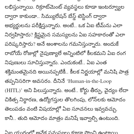
లభిస్తున్నాయి. రిక్రూట్‌మెంట్‌ వ్యవస్థలు కూడా ఇంటర్వ్యూల
ద్వారా కాకుండా.. సిమ్యులేషన్‌ బేస్డ్‌ టెస్టింగ్‌ ద్వారా
అభ్యర్థులను పరీక్షిస్తున్నారు. అంటే.. ఒక ఏఐ టీమ్‌ను ఎలా
నిర్వహిస్తారు? క్లిష్టమైన సమస్యలను ఏఐ సహకారంతో ఎలా
పరిష్కరిస్తారు? అనే అంశాలను గమనిస్తున్నారు. అందుకే
రాబోయే రోజుల్లో నైపుణ్యాలే అన్నింటిలో కీలకమని ఏఐ రంగ
నిపుణులు సూచిస్తున్నారు. ఎందుకంటే.. ఏఐ ఎంత
శక్తిమంతమైనది అయినప్పటికీ.. కీలక నిర్ణయాల్లో మనిషి పాత్ర
తప్పనిసరిగా అవసరం. దీనినే ‘Human-in-the-Loop
(HITL)’ అని పిలుస్తున్నారు. అంటే.. కోర్టు తీర్పు, వైద్యం లేదా
చికిత్స నిర్ధారణ, ఉద్యోగస్తుల తొలగింపు, లోన్‌లకు ఆమోదం
తెలుపడం వంటి విషయాల్లో ఏఐ సూచనలు ఇవ్వవచ్చు.
కానీ.. తుది ఆమోదం మాత్రం మనిషే ఇవ్వాల్సి ఉంటుంది.
ఏఐ యుగంలో అనేక సమస్యలు కూడా పొంచి ఉంటాయి.