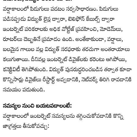
వర్షాకాలంలో పిడుగులు పడటం సర్వసాధారణం. పిడుగులు
పడినప్పుడు విద్యుత్ లైన్ల ద్వారా, టెలిఫోన్ కేబుల్స్ ద్వారా
ఇంటర్నెట్ పరికరాలకు అధిక వోల్టేజ్ ప్రవహించి, మోడెమ్‌లు,
రూటర్‌లు దెబ్బతినే ప్రమాదం ఉంది. అంతేకాకుండా, వర్షాలు,
బలమైన గాలుల వల్ల విద్యుత్ సరఫరాకు తరచుగా అంతరాయాలు
కలుగుతాయి. దీనివల్ల ఇంటర్నెట్ డివైజ్‌లకు కరెంటు ఆగిపోయి,
కనెక్టివిటీ తెగిపోతుంది. విద్యుత్ పునరుద్ధరించబడిన తర్వాత కూడా
కొన్నిసార్లు డివైజ్‌లు రీస్టార్ట్ అవ్వడానికి, నెట్‌వర్క్ తిరిగి రావడానికి
సమయం పడుతుంది.
సమస్యల నుంచి బయటపడాలంటే:
వర్షాకాలంలో ఇంటర్నెట్ సమస్యలను తగ్గించుకోవడానికి కొన్ని
జాగ్రత్తలు తీసుకోవచ్చు: