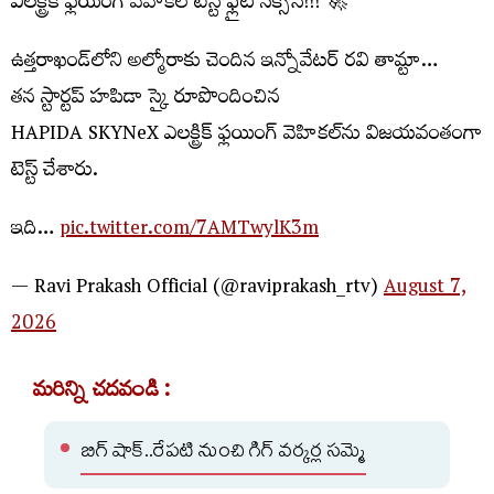
ఎలక్ట్రిక్‌ ఫ్లయింగ్‌ వెహికల్‌ టెస్ట్‌ ఫ్లైట్‌ సక్సెస్‌!!! 🚀
ఉత్తరాఖండ్‌లోని అల్మోరాకు చెందిన ఇన్నోవేటర్‌ రవి తామ్టా…
తన స్టార్టప్‌ హపిడా స్కై రూపొందించిన
HAPIDA SKYNeX ఎలక్ట్రిక్‌ ఫ్లయింగ్‌ వెహికల్‌ను విజయవంతంగా
టెస్ట్‌ చేశారు.
ఇది…
pic.twitter.com/7AMTwylK3m
— Ravi Prakash Official (@raviprakash_rtv)
August 7,
2026
మరిన్ని చదవండి :
బిగ్ షాక్..రేపటి నుంచి గిగ్ వర్కర్ల సమ్మె