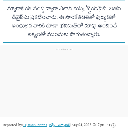
న్యూరాలింక్ సంస్థ ద్వారా ఎలాన్ మస్క్ 'బ్లైండ్‌సైట్' విజన్
డివైస్‌ను ప్రకటించారు. ఈ సాంకేతికతతో పుట్టుకతో
అంధులైన వారికి కూడా భవిష్యత్‌లో చూపు అందించే
లక్ష్యంతో ముందుకు సాగుతున్నారు.
Reported by:
Tejaswini Nanna
|
సైన్స్​ – టెక్నాలజీ
|
Aug 04, 2026, 3:17 pm IST