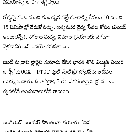
సమయాన్ని భారీగా తగ్గిస్తాయి.
రోడ్డుపై గంట నుంచి గంటన్నర పట్టే దూరాన్ని కేవలం 10 నుంచి
15 నిమిషాల్లో చేరుకోవచ్చు. అత్యవసర వైద్య సేవల కోసం (ఎయిర్
అంబులెన్స్), నగరాల మధ్య, విమానాశ్రయాలకు వేగంగా
వెళ్లడానికి ఇవి ఉపయోగపడతాయి.
ఐఐటీ మద్రాస్ స్టార్టప్ తయారు చేసిన భారత్ తొలి ఎలక్ట్రిక్ ఎయిర్
టాక్సీ’e200X – PT01′ ఫుల్-స్కేల్ ప్రోటోటైప్‌ను ఇటీవల
ఆవిష్కరించారు. దీంతోట్రాఫిక్ లేని వేగవంతమైన ప్రయాణం
త్వరలోనే అందుబాటులోకి రానుంది.
ఇండియన్‌ ఇంజినీర్‌ సొంతంగా తయారు చేసిన