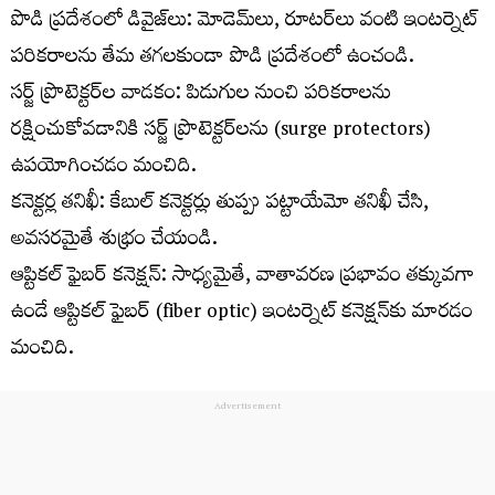
పొడి ప్రదేశంలో డివైజ్‌లు: మోడెమ్‌లు, రూటర్‌లు వంటి ఇంటర్నెట్
పరికరాలను తేమ తగలకుండా పొడి ప్రదేశంలో ఉంచండి.
సర్జ్ ప్రొటెక్టర్‌ల వాడకం: పిడుగుల నుంచి పరికరాలను
రక్షించుకోవడానికి సర్జ్ ప్రొటెక్టర్‌లను (surge protectors)
ఉపయోగించడం మంచిది.
కనెక్టర్ల తనిఖీ: కేబుల్ కనెక్టర్లు తుప్పు పట్టాయేమో తనిఖీ చేసి,
అవసరమైతే శుభ్రం చేయండి.
ఆప్టికల్ ఫైబర్ కనెక్షన్: సాధ్యమైతే, వాతావరణ ప్రభావం తక్కువగా
ఉండే ఆప్టికల్ ఫైబర్ (fiber optic) ఇంటర్నెట్ కనెక్షన్‌కు మారడం
మంచిది.