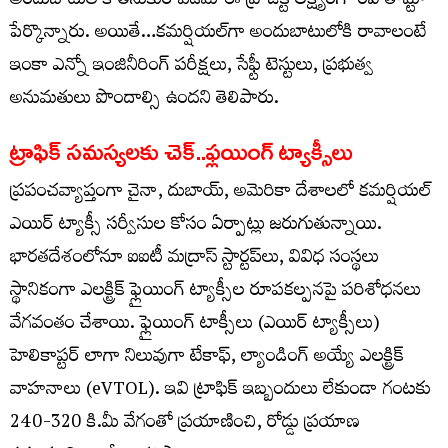
అందుబాటులోకి తీసుకురావడమే ఈ ప్రాజెక్ట్‌ లక్ష్యంగా రవి తామ్టా
పేర్కొన్నారు. అయితే…కమర్షియల్‌గా అందుబాటులోకి రావాలంటే
ఇంకా ఎన్నో ఇంజినీరింగ్‌ పరీక్షలు, సేఫ్టీ టెస్టులు, ప్రభుత్వ
అనుమతులు పొందాల్సి ఉందని తెలిపారు.
ట్రాఫిక్ సమస్యలకు చెక్..ఫ్లయింగ్ ట్యాక్సీలు
ప్రపంచవ్యాప్తంగా చైనా, దుబాయ్, అమెరికా దేశాలలో కమర్షియల్
ఎయిర్ ట్యాక్సీ సర్వీసుల కోసం ఏర్పాట్లు జరుగుతున్నాయి.
భారతదేశంలోనూ ఐఐటీ మద్రాస్ స్టార్టప్‌లు, వివిధ సంస్థలు
స్థానికంగా ఎలక్ట్రిక్ ఫ్లైయింగ్ ట్యాక్సీల రూపకల్పనపై పరిశోధనలు
వేగవంతం చేశాయి. ఫ్లైయింగ్ టాక్సీలు (ఎయిర్ ట్యాక్సీలు)
హెలికాప్టర్ లాగా నిలువుగా టేకాఫ్, ల్యాండింగ్ అయ్యే ఎలక్ట్రిక్
వాహనాలు (eVTOL). ఇవి ట్రాఫిక్ ఇబ్బందులు లేకుండా గంటకు
240-320 కి.మీ వేగంతో ప్రయాణించి, రోడ్డు ప్రయాణ