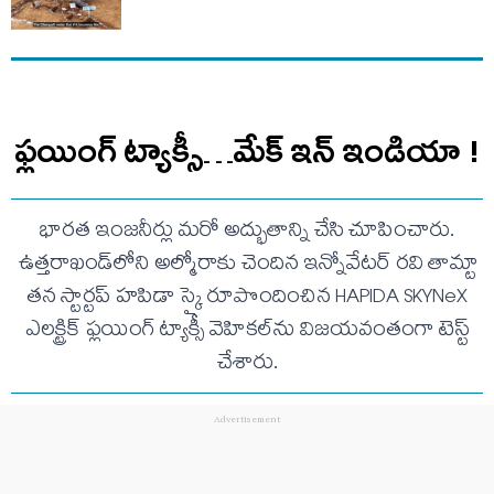
ఫ్లయింగ్ ట్యాక్సీ…మేక్ ఇన్ ఇండియా !
భారత ఇంజనీర్లు మరో అద్భుతాన్ని చేసి చూపించారు.
ఉత్తరాఖండ్‌లోని అల్మోరాకు చెందిన ఇన్నోవేటర్‌ రవి తామ్టా
తన స్టార్టప్‌ హపిడా స్కై రూపొందించిన HAPIDA SKYNeX
ఎలక్ట్రిక్‌ ఫ్లయింగ్‌ ట్యాక్సీ వెహికల్‌ను విజయవంతంగా టెస్ట్‌
చేశారు.