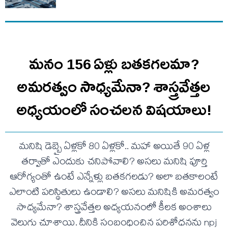
మనం 156 ఏళ్లు బతకగలమా?
అమరత్వం సాధ్యమేనా? శాస్త్రవేత్తల
అధ్యయంలో సంచలన విషయాలు!
మనిషి డెబ్బై ఏళ్లకో 80 ఏళ్లకో.. మహా అయితే 90 ఏళ్ల
తర్వాతో ఎందుకు చనిపోవాలి? అసలు మనిషి పూర్తి
ఆరోగ్యంతో ఉంటే ఎన్నేళ్లు బతకగలడు? అలా బతకాలంటే
ఎలాంటి పరిస్థితులు ఉండాలి? అసలు మనిషికి అమరత్వం
సాధ్యమేనా? శాస్త్రవేత్తల అధ్యయనంలో కీలక అంశాలు
వెలుగు చూశాయి. దీనికి సంబంధించిన పరిశోధనను npj