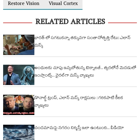
Restore Vision
Visual Cortex
RELATED ARTICLES
భారత్ లో సగటుకన్నా తక్కువగా సంతానోత్పత్తి రేటు: ఎలాన్
మస్క్
అంధులకు చూపు ఇవ్వబోతున్న టెక్నాలజీ.. త్వరలోనే మెదడులో
ఇంప్లాంట్స్.. వైరల్‌గా మస్క్ వ్యాఖ్యలు
డొనాల్డ్ ట్రంప్, ఎలాన్ మస్క్ రాక్షసులు : గరికపాటి కీలక
వ్యాఖ్యలు
చంద‌మామ‌పై న‌గ‌రం నిర్మిస్తే ఇలా ఉంటుంది.. వీడియో