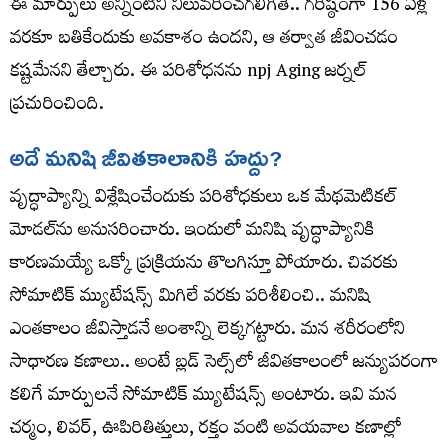
ఈ మార్పులు అన్నింటినీ నిలువరించగలిగితే.. గరిష్ఠంగా 156 ఏళ్ల
వరకూ బతికేందుకు అవకాశం ఉందని, ఆ తర్వాత జీవించడం
కష్టమేనని తేల్చారు. ఈ పరిశోధనను npj Aging జర్నల్‌
ప్రచురించింది.
అదే మనిషి జీవితకాలానికి హద్దు?
వృద్ధాప్యాన్ని విశ్లేషించేందుకు పరిశోధకులు ఒక మేథమెటికల్‌
మోడల్‌ను అనుసరించారు. ఇందులో మనిషి వృద్ధాప్యానికి
కారణమయ్యే ఒక్కో ప్రక్రియను తొలగిస్తూ పోయారు. చివరకు
సోమాటిక్‌ మ్యుటేషన్స్‌ మిగిలే వరకు పరిశీలించి.. మనిషి
ఎంతకాలం జీవిస్తాడనే అంశాన్ని లెక్కగట్టారు. మన శరీరంలోని
సాధారణ కణాలు.. అంటే బ్లడ్‌ సెల్స్‌లో జీవితకాలంలో జన్యుపరంగా
కలిగే మార్పులనే సోమాటిక్‌ మ్యుటేషన్స్‌ అంటారు. ఇవి మన
చర్మం, లివర్‌, ఊపిరితిత్తులు, రక్తం వంటి అవయవాల కణాల్లో