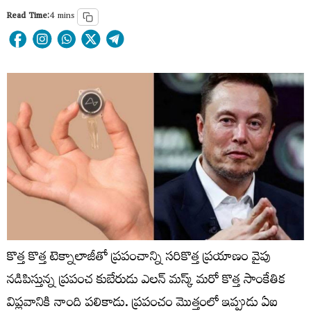
Read Time:
4 mins
కొత్త కొత్త టెక్నాలాజీతో ప్రపంచాన్ని సరికొత్త ప్రయాణం వైపు
నడిపిస్తున్న ప్రపంచ కుబేరుడు ఎలన్ మస్క్ మరో కొత్త సాంకేతిక
విప్లవానికి నాంది పలికాడు. ప్రపంచం మొత్తంలో ఇప్పుడు ఏఐ