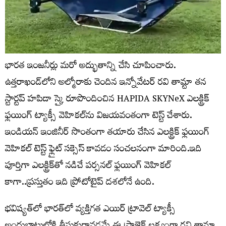
భారత ఇంజనీర్లు మరో అద్భుతాన్ని చేసి చూపించారు.
ఉత్తరాఖండ్‌లోని అల్మోరాకు చెందిన ఇన్నోవేటర్‌ రవి తామ్టా తన
స్టార్టప్‌ హపిడా స్కై రూపొందించిన HAPIDA SKYNeX ఎలక్ట్రిక్‌
ఫ్లయింగ్‌ ట్యాక్సీ వెహికల్‌ను విజయవంతంగా టెస్ట్‌ చేశారు.
ఇండియన్‌ ఇంజినీర్‌ సొంతంగా తయారు చేసిన ఎలక్ట్రిక్‌ ఫ్లయింగ్‌
వెహికల్‌ టెస్ట్‌ ఫ్లైట్‌ సక్సెస్‌ కావడం సంచలనంగా మారింది.ఇది
పూర్తిగా ఎలక్ట్రిక్‌తో నడిచే పర్సనల్‌ ఫ్లయింగ్‌ వెహికల్‌
కాగా..ప్రస్తుతం ఇది ప్రోటోటైప్‌ దశలోనే ఉంది.
భవిష్యత్‌లో భారత్‌లో వ్యక్తిగత ఎయిర్‌ ట్రావెల్‌ ట్యాక్సీ