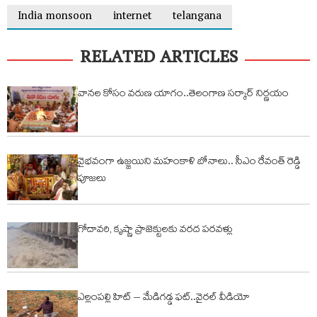
India monsoon
internet
telangana
RELATED ARTICLES
వానల కోసం వరుణ యాగం..తెలంగాణ సర్కార్ నిర్ణయం
వైభవంగా ఉజ్జయిని మహంకాళి బోనాలు.. సీఎం రేవంత్ రెడ్డి
పూజలు
గోదావరి, కృష్ణా ప్రాజెక్టులకు వరద పరవళ్లు
ఎల్లంపల్లి హిట్ – మేడిగడ్డ ఫట్..వైరల్ వీడియో