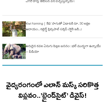
ఎగిరే కార్లు ‘జెట్‌సన్ వన్’వచ్చేస్తున్నాయ్ !
Kiwi Farming | ‘కివి’ సాగుతో ఏడాదికి రూ. 30 ల‌క్ష‌ల
ఆదాయం.. రిటైర్డ్ ప్రిన్సిపాల్ స‌క్సెస్ స్టోరీ ఇదీ..!
అరుదైన కవల ఏనుగు పిల్లల జననం : భలే ముద్డుగా ఉన్నాయే!
– వీడియో
వైద్యరంగంలో ఎలాన్ మస్క్ సరికొత్త
విప్లవం..’బ్లైండ్‌సైట్’ డివైస్‌!