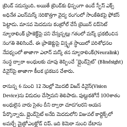
ట్రెండ్ నడుస్తుంది. అయితే ట్రెండ్‌కు భిన్నంగా ఉండే స్పేస్ ఎక్స్
అధినేత ఎలన్‌మస్క్ సరికొత్తగా వైద్య రంగంలో సాంకేతికపై ఫోకస్
పెట్టాడు. మానవ మెదడును కంట్రోల్ చేసే బ్రెయిన్ చిప్‌సెట్‌
న్యూరాలింక్ ప్రాజెక్ట్‌పై పని చేస్తున్నట్లు గతంలో మస్క్ ప్రకటించిన
సంగతి తెలిసిందే. ఈ ప్రాజెక్టుపై విస్తృత స్థాయిలో పరిశోధనల
నేపథ్యంలో తాజాగా ఎలాన్ మస్క్ తన న్యూరాలింక్(Neuralink)
సంస్థ ద్వారా అంధులకు చూపు తెప్పించే ‘బ్లైండ్‌సైట్’ (Blindsight)
డివైస్‌పై తాజాగా కీలక ప్రకటన చేశారు.
రానున్న 6 నుంచి 12 నెలల్లో మొదటి విజన్ డివైస్‌(Vision
Device)ను విడుదల చేస్తామని తెలిపారు. పుట్టుకతోనే 100శాతం
అంధులైన వారు సైతం దీని ద్వారా చూడగలరని ఆయన
పేర్కొన్నారు. బ్లైండ్‌సైట్ అనేది మెదడులోని విజువల్ కార్టెక్స్‌లో
అమర్చే మైక్రోఎలక్ట్రోడ్ చిప్. ఇది కెమెరా నుంచి డేటాను