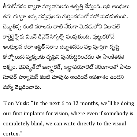
తీసుకోవడం ద్వారా న్యూరాన్‌లను ఉత్పత్తి చేస్తుంది. ఇది అంధులు
తమ చుట్టూ ఉన్న వస్తువులను గుర్తించడంలో సహాయపడుతుంది.
దెబ్బతిన్న కంటి నరాలను దాటి నేరుగా మెదడులోని విజువల్
కార్టెర్టెక్స్‌కు విజన్ డివైస్ సిగ్నల్స్ పంపుతుంది. పుట్టుకతోనే
అంధులైన లేదా ఆప్టిక్ నరాల దెబ్బతినడం వల్ల పూర్తిగా దృష్టి
కోల్పోయిన వ్యక్తులకు దృష్టిని పునరుద్ధరించడం ఈ సాంకేతికత
లక్ష్యం. భవిష్యత్‌లో ఇన్ఫ్రారెడ్, అల్ట్రావయోలెట్ తరంగాలతో పాటు
సూపర్ హ్యూమన్ కంటి చూపును అందించే అవకాశం ఉందని
మస్క్ వెల్లడించారు.
Elon Musk: “In the next 6 to 12 months, we’ll be doing
our first implants for vision, where even if somebody is
completely blind, we can write directly to the visual
cortex.”