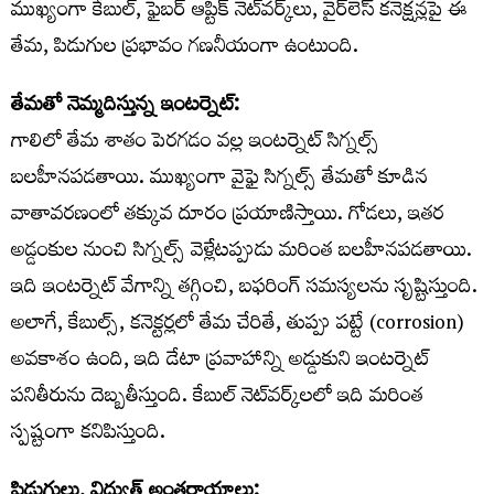
ముఖ్యంగా కేబుల్, ఫైబర్ ఆప్టిక్ నెట్‌వర్క్‌లు, వైర్‌లెస్ కనెక్షన్లపై ఈ
తేమ, పిడుగుల ప్రభావం గణనీయంగా ఉంటుంది.
తేమతో నెమ్మదిస్తున్న ఇంటర్నెట్:
గాలిలో తేమ శాతం పెరగడం వల్ల ఇంటర్నెట్ సిగ్నల్స్
బలహీనపడతాయి. ముఖ్యంగా వైఫై సిగ్నల్స్ తేమతో కూడిన
వాతావరణంలో తక్కువ దూరం ప్రయాణిస్తాయి. గోడలు, ఇతర
అడ్డంకుల నుంచి సిగ్నల్స్ వెళ్లేటప్పుడు మరింత బలహీనపడతాయి.
ఇది ఇంటర్నెట్ వేగాన్ని తగ్గించి, బఫరింగ్ సమస్యలను సృష్టిస్తుంది.
అలాగే, కేబుల్స్, కనెక్టర్లలో తేమ చేరితే, తుప్పు పట్టే (corrosion)
అవకాశం ఉంది, ఇది డేటా ప్రవాహాన్ని అడ్డుకుని ఇంటర్నెట్
పనితీరును దెబ్బతీస్తుంది. కేబుల్ నెట్‌వర్క్‌లలో ఇది మరింత
స్పష్టంగా కనిపిస్తుంది.
పిడుగులు, విద్యుత్ అంతరాయాలు: