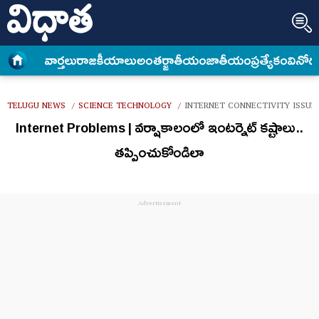
వార్త‌లు
రాజకీయాలు
అంత‌ర్జాతీయం
జాతీయం
ప్రత్యేకం
వినోద
TELUGU NEWS
SCIENCE TECHNOLOGY
INTERNET CONNECTIVITY ISSU
/
/
Internet Problems | వర్షాకాలంలో ఇంటర్నెట్ కష్టాలు..
తప్పించుకోండిలా