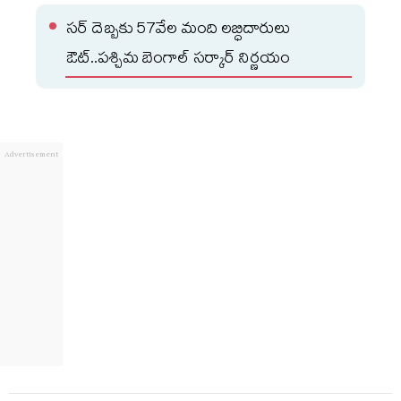
సర్ దెబ్బకు 57వేల మంది లబ్ధిదారులు
ఔట్..పశ్చిమ బెంగాల్ సర్కార్ నిర్ణయం