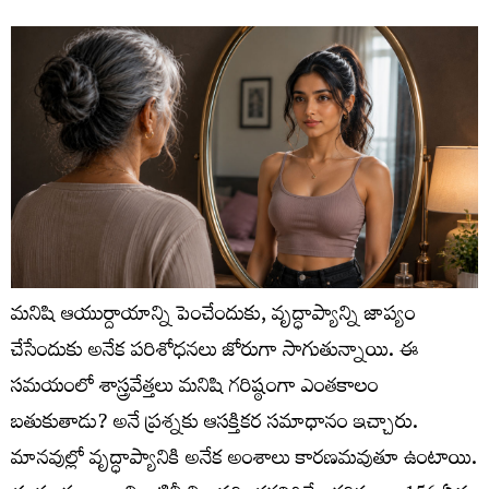
మనిషి ఆయుర్దాయాన్ని పెంచేందుకు, వృద్ధాప్యాన్ని జాప్యం
చేసేందుకు అనేక పరిశోధనలు జోరుగా సాగుతున్నాయి. ఈ
సమయంలో శాస్త్రవేత్తలు మనిషి గరిష్ఠంగా ఎంతకాలం
బతుకుతాడు? అనే ప్రశ్నకు ఆసక్తికర సమాధానం ఇచ్చారు.
మానవుల్లో వృద్ధాప్యానికి అనేక అంశాలు కారణమవుతూ ఉంటాయి.