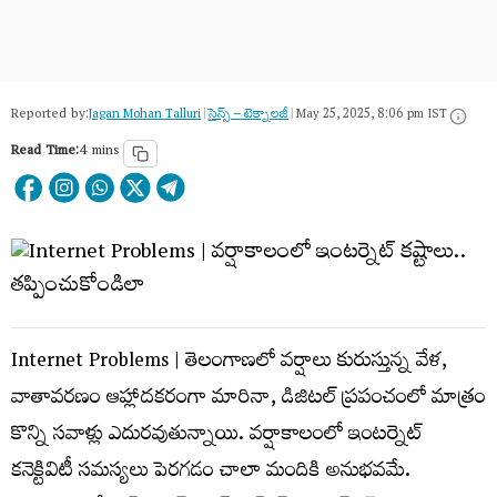
Reported by:
Jagan Mohan Talluri
|
సైన్స్​ – టెక్నాలజీ
|
May 25, 2025, 8:06 pm IST
Read Time:
4 mins
Internet Problems | తెలంగాణలో వర్షాలు కురుస్తున్న వేళ,
వాతావరణం ఆహ్లాదకరంగా మారినా, డిజిటల్ ప్రపంచంలో మాత్రం
కొన్ని సవాళ్లు ఎదురవుతున్నాయి. వర్షాకాలంలో ఇంటర్నెట్
కనెక్టివిటీ సమస్యలు పెరగడం చాలా మందికి అనుభవమే.