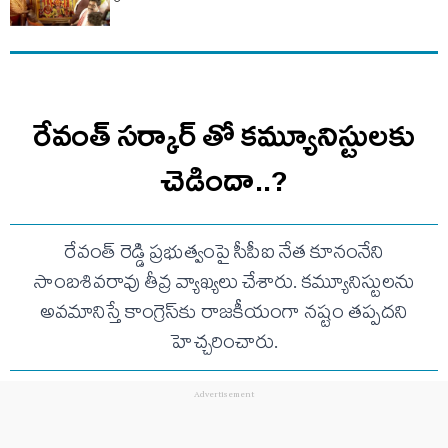
రేవంత్ సర్కార్ తో కమ్యూనిస్టులకు
చెడిందా..?
రేవంత్ రెడ్డి ప్రభుత్వంపై సీపీఐ నేత కూనంనేని
సాంబశివరావు తీవ్ర వ్యాఖ్యలు చేశారు. కమ్యూనిస్టులను
అవమానిస్తే కాంగ్రెస్‌కు రాజకీయంగా నష్టం తప్పదని
హెచ్చరించారు.