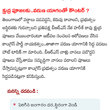
క్షుద్ర పూజలకు..వరుణ యాగంతో కౌంటర్ ?
తెలంగాణలో వర్షాలు పడవద్దని, కరువు రావాలని, ప్రభుత్వం
అస్థిరతకు గురవ్వాలని ప్రతిపక్ష బీఆర్ఎస్ నేత హరీశ్ రావు క్షుద్ర
పూజలు చేయించారంటూ ఇటీవల సంచలన ఆరోపణలు చేసిన
కాంగ్రెస్ పార్టీ నాయకత్వం..తాజాగా వరుణ యాగానికి సిద్ద పడటం
హాట్ టాపిక్ గా మారింది. బీఆర్ఎస్ వాళ్లు వానలు పడొద్దని
పూజలు చేస్తే.తాము సమృద్దిగా వానలు పడాలని పూజలు
చేస్తామన్నట్లుగా కాంగ్రెస్ ప్రభుత్వం వరుణ యాగానికి
సిద్దపడినట్లుగా కనిపిస్తుంది.
మరిన్ని చదవండి :
పెరిగిన బంగారం ధర..స్థిరంగా వెండి