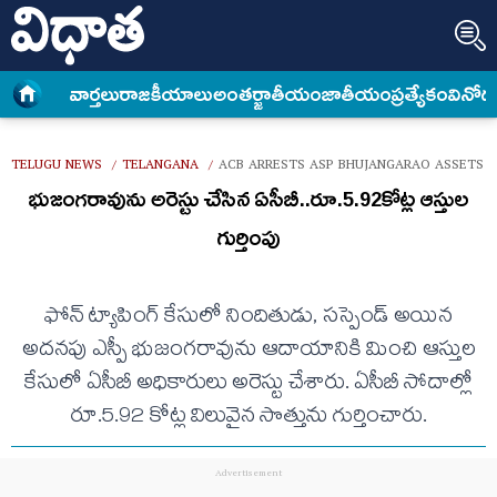
వార్త‌లు
రాజకీయాలు
అంత‌ర్జాతీయం
జాతీయం
ప్రత్యేకం
వినోద
TELUGU NEWS
TELANGANA
ACB ARRESTS ASP BHUJANGARAO ASSETS W
/
/
భుజంగరావును అరెస్టు చేసిన ఏసీబీ..రూ.5.92కోట్ల ఆస్తుల
గుర్తింపు
ఫోన్‌ ట్యాపింగ్‌ కేసులో నిందితుడు, సస్పెండ్ అయిన
అదనపు ఎస్పీ భుజంగరావును ఆదాయానికి మించి ఆస్తుల
కేసులో ఏసీబీ అధికారులు అరెస్టు చేశారు. ఏసీబీ సోదాల్లో
రూ.5.92 కోట్ల విలువైన సొత్తును గుర్తించారు.