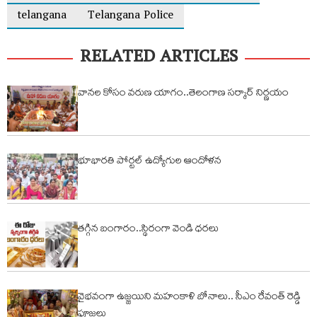
telangana
Telangana Police
RELATED ARTICLES
వానల కోసం వరుణ యాగం..తెలంగాణ సర్కార్ నిర్ణయం
భూభారతి పోర్టల్ ఉద్యోగుల ఆందోళన
తగ్గిన బంగారం..స్థిరంగా వెండి ధరలు
వైభవంగా ఉజ్జయిని మహంకాళి బోనాలు.. సీఎం రేవంత్ రెడ్డి
పూజలు