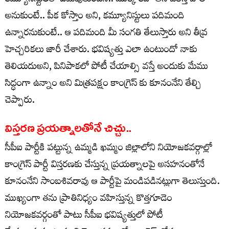
కమ్యూనిస్టులతో ఏమవుతుందని.. మొక్కే కదా అని పీకేస్తే పోలా
అనుకుంటే.. పీక కోస్తాం అని, కమ్యూనిస్టులు పదిమంది
ఉన్నారనుకుంటే.. ఆ పదిమంది మీ సంగతి తేలుస్తారు అని తీవ్ర
హెచ్చరికలు జారీ చేశారు. భవిష్యత్తు ఎలా ఉంటుందో నాకు
తెలియదుఅని, పినిపాకలో పోటీ చేయాల్సి వస్తే అందుకు మేము
సిద్ధంగా ఉన్నాం అని మిత్రపక్షం కాంగ్రెస్ కు కూనంనేని తేల్చి
చెప్పారు.
విస్తరణ ప్రయత్నాలతోనే చిచ్చు..
సీపీఐ పార్టీకి పట్టున్న ఉమ్మడి ఖమ్మం జిల్లాలోని నియోజకవర్గాల్లో
కాంగ్రెస్ పార్టీ విస్తరణకు చేస్తున్న ప్రయత్నాలపై అసహనంతోనే
కూనంనేని సాంబశివరావు ఆ పార్టీపై మండిపడినట్లుగా తెలుస్తుంది.
ముఖ్యంగా తను ప్రాతినిధ్యం వహిస్తున్న కొత్తగూడెం
నియోజకవర్గంతో పాటు సీపీఐ భవిష్యత్తులో పోటీ