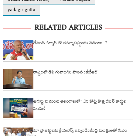
yadagirigutta
RELATED ARTICLES
రేవంత్ సర్కార్ తో కమ్యూనిస్టులకు చెడిందా..?
రాష్ట్రంలో ఢిల్లీ గులాంగిరి పాలన : కేటీఆర్
ఆగస్టు 15 నుంచి తెలంగాణలో 1.05 కోట్ల కొత్త రేషన్ కార్డుల
పంపిణీ
మా ప్రాజెక్టులకు క్లియరెన్స్ ఇవ్వండి: కేంద్ర మంత్రులతో సీఎం