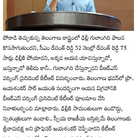
పోరాడి తెచ్చుకున్న తెలంగాణ రాష్ట్రంలో ఢిల్లీ గులాంగిరి పాలన
కొనసాగుతుందని, సీఎం రేవంత్ రెడ్డి 32 నెలల్లో రేవంత్ రెడ్డి 75
సార్లు ఢిల్లీకి పోయాడని, అక్కడ ఆయన యాచిస్తున్నాడో,
ఇస్తున్నాడో తెలీదు కానీ.. గులాంగిరి చేస్తున్నాడని బీఆర్ఎస్
వర్కింగ్ ప్రెసిడెంట్ కేటీఆర్ విమర్శించారు. తెలంగాణ భవన్‌లో ప్రొ.
జయశంకర్ సార్ జయంతి సందర్భంగా ఆయన విగ్రహానికి
బీఆర్ఎస్ వర్కింగ్ ప్రెసిడెంట్ కేటీఆర్ పూలమాల వేసి
నివాళులర్పించి మాట్లాడారు. ఢిల్లీకి సామంతులుగా ఉండొద్దు,
స్వతంత్రులుగా ఉండాలి.. స్వీయ రాజకీయ అస్తిత్వమే తెలంగాణకు
శ్రీరామరక్ష అని ప్రొఫెసర్ జయశంకర్ చెప్పేవారని కేటీఆర్