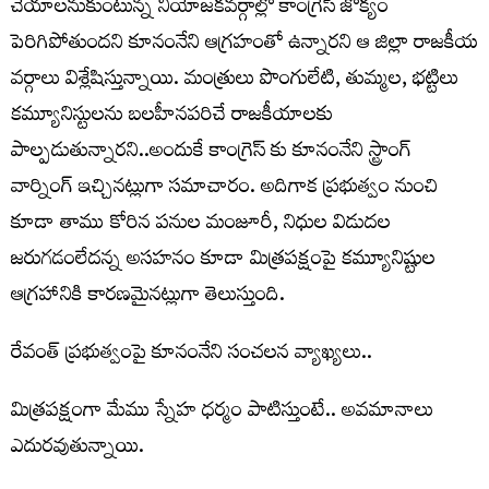
చేయాలనుకుంటున్న నియోజకవర్గాల్లో కాంగ్రెస్ జోక్యం
పెరిగిపోతుందని కూనంనేని ఆగ్రహంతో ఉన్నారని ఆ జిల్లా రాజకీయ
వర్గాలు విశ్లేషిస్తున్నాయి. మంత్రులు పొంగులేటి, తుమ్మల, భట్టిలు
కమ్యూనిస్టులను బలహీనపరిచే రాజకీయాలకు
పాల్పడుతున్నారని..అందుకే కాంగ్రెస్ కు కూనంనేని స్ట్రాంగ్
వార్నింగ్ ఇచ్చినట్లుగా సమాచారం. అదిగాక ప్రభుత్వం నుంచి
కూడా తాము కోరిన పనుల మంజూరీ, నిధుల విడుదల
జరుగడంలేదన్న అసహనం కూడా మిత్రపక్షంపై కమ్యూనిష్టుల
ఆగ్రహానికి కారణమైనట్లుగా తెలుస్తుంది.
రేవంత్ ప్ర‌భుత్వంపై కూనంనేని సంచ‌ల‌న వ్యాఖ్య‌లు..
మిత్రపక్షంగా మేము స్నేహ ధర్మం పాటిస్తుంటే.. అవమానాలు
ఎదురవుతున్నాయి.