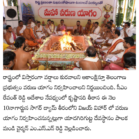
రాష్ట్రంలో విస్తారంగా వర్షాలు కురవాలని ఆకాంక్షిస్తూ తెలంగాణ
ప్రభుత్వం వరుణ యాగం నిర్వహించాలని నిర్ణయించింది. సీఎం
రేవంత్ రెడ్డి ఆదేశాల నేపథ్యంలో కృష్ణానది తీరాన ఈ నెల
10నాగార్జున సాగర్ డ్యామ్ తీరంలోని విజయ్ విహార్ లో వరుణ
యాగం నిర్వహించనున్నట్లుగా యాదగిరిగుట్ట దేవస్థానం పాలక
మండి చైర్మన్ ఎం.ఎస్.ఎన్ రెడ్డి వెల్లడించారు.