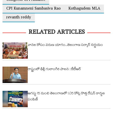
Congress CPI Alliance
CPI Kunamneni Sambasiva Rao
Kothagudem MLA
revanth reddy
RELATED ARTICLES
వానల కోసం వరుణ యాగం..తెలంగాణ సర్కార్ నిర్ణయం
రాష్ట్రంలో ఢిల్లీ గులాంగిరి పాలన : కేటీఆర్
ఆగస్టు 15 నుంచి తెలంగాణలో 1.05 కోట్ల కొత్త రేషన్ కార్డుల
పంపిణీ