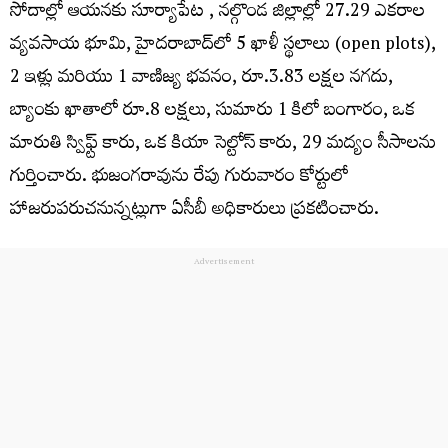
సోదాల్లో ఆయనకు సూర్యాపేట , నల్గొండ జిల్లాల్లో 27.29 ఎకరాల
వ్యవసాయ భూమి, హైదరాబాద్‌లో 5 ఖాళీ స్థలాలు (open plots),
2 ఇళ్లు మరియు 1 వాణిజ్య భవనం, రూ.3.83 లక్షల నగదు,
బ్యాంకు ఖాతాలో రూ.8 లక్షలు, సుమారు 1 కిలో బంగారం, ఒక
మారుతి స్విఫ్ట్ కారు, ఒక కియా సెల్టోస్ కారు, 29 మద్యం సీసాలను
గుర్తించారు. భుజంగరావును రేపు గురువారం కోర్టులో
హాజరుపరుచనున్నట్లుగా ఏసీబీ అధికారులు ప్రకటించారు.