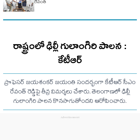
రేవంత్
రాష్ట్రంలో ఢిల్లీ గులాంగిరి పాలన :
కేటీఆర్
ప్రొఫెసర్ జయశంకర్ జయంతి సందర్భంగా కేటీఆర్ సీఎం
రేవంత్ రెడ్డిపై తీవ్ర విమర్శలు చేశారు. తెలంగాణలో ఢిల్లీ
గులాంగిరి పాలన కొనసాగుతోందని ఆరోపించారు.