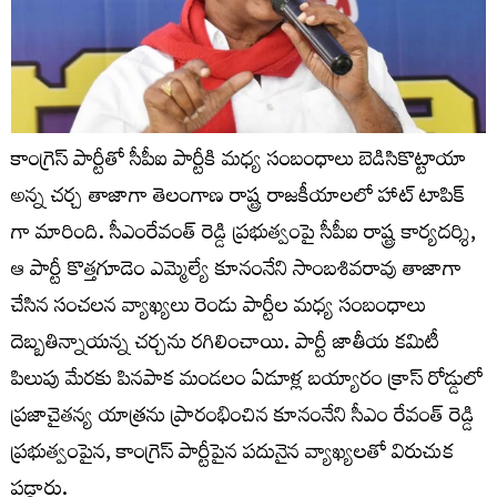
కాంగ్రెస్ పార్టీతో సీపీఐ పార్టీకి మధ్య సంబంధాలు బెడిసికొట్టాయా
అన్న చర్చ తాజాగా తెలంగాణ రాష్ట్ర రాజకీయాలలో హాట్ టాపిక్
గా మారింది. సీఎంరేవంత్ రెడ్డి ప్ర‌భుత్వంపై సీపీఐ రాష్ట్ర కార్యదర్శి,
ఆ పార్టీ కొత్తగూడెం ఎమ్మెల్యే కూనంనేని సాంబశివరావు తాజాగా
చేసిన సంచ‌లన వ్యాఖ్యలు రెండు పార్టీల మధ్య సంబంధాలు
దెబ్బతిన్నాయన్న చర్చను రగిలించాయి. పార్టీ జాతీయ కమిటీ
పిలుపు మేరకు పినపాక మండలం ఏడూళ్ల బయ్యారం క్రాస్ రోడ్డులో
ప్రజాచైతన్య యాత్రను ప్రారంభించిన కూనంనేని సీఎం రేవంత్ రెడ్డి
ప్రభుత్వంపైన, కాంగ్రెస్ పార్టీపైన పదునైన వ్యాఖ్యలతో విరుచుక
పడ్డారు.