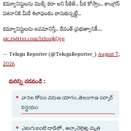
కమ్యూనిస్టుల‌ను మొక్కే కదా అని పీకితే.. పీక కోస్తాం.. కాంగ్రెస్
పతనానికి మీరే శిలాఫలకం రాసుకున్న‌ట్టే..
క‌మ్యూనిస్టుల‌ను అవ‌మానిస్తే.. రేవంత్ ప్ర‌భుత్వానికీ…
pic.twitter.com/IxSoxjkQep
— Telugu Reporter (@TeluguReporter_)
August 7,
2026
మరిన్ని చదవండి :
వానల కోసం వరుణ యాగం..తెలంగాణ సర్కార్
నిర్ణయం
ఎలుగుబంటి దాడిలో.. అన్నాచెల్లెళ్లు మృతి