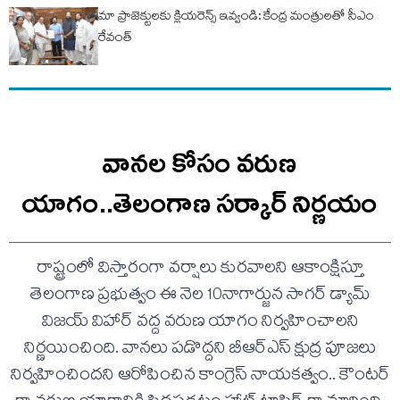
మా ప్రాజెక్టులకు క్లియరెన్స్ ఇవ్వండి: కేంద్ర మంత్రులతో సీఎం
రేవంత్
వానల కోసం వరుణ
యాగం..తెలంగాణ సర్కార్ నిర్ణయం
రాష్ట్రంలో విస్తారంగా వర్షాలు కురవాలని ఆకాంక్షిస్తూ
తెలంగాణ ప్రభుత్వం ఈ నెల 10నాగార్జున సాగర్ డ్యామ్
విజయ్ విహార్ వద్ద వరుణ యాగం నిర్వహించాలని
నిర్ణయించింది. వానలు పడొద్దని బీఆర్ఎస్ క్షుద్ర పూజలు
నిర్వహించిందని ఆరోపించిన కాంగ్రెస్ నాయకత్వం.. కౌంటర్