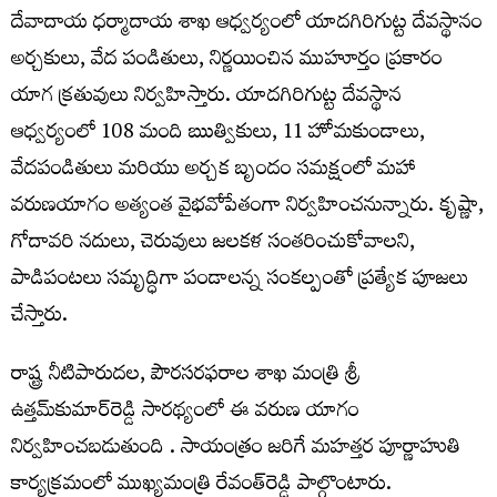
దేవాదాయ ధర్మాదాయ శాఖ ఆధ్వర్యంలో యాదగిరిగుట్ట దేవస్థానం
అర్చకులు, వేద పండితులు, నిర్ణయించిన ముహూర్తం ప్రకారం
యాగ క్రతువులు నిర్వహిస్తారు. యాదగిరిగుట్ట దేవస్థాన
ఆధ్వర్యంలో 108 మంది ఋత్వికులు, 11 హోమకుండాలు,
వేదపండితులు మరియు అర్చక బృందం సమక్షంలో మహా
వరుణయాగం అత్యంత వైభవోపేతంగా నిర్వహించనున్నారు. కృష్ణా,
గోదావరి నదులు, చెరువులు జలకళ సంతరించుకోవాలని,
పాడిపంటలు సమృద్ధిగా పండాలన్న సంకల్పంతో ప్రత్యేక పూజలు
చేస్తారు.
రాష్ట్ర నీటిపారుదల, పౌరసరఫరాల శాఖ మంత్రి శ్రీ
ఉత్తమ్‌కుమార్‌రెడ్డి సారథ్యంలో ఈ వరుణ యాగం
నిర్వహించబడుతుంది . సాయంత్రం జరిగే మహత్తర పూర్ణాహుతి
కార్యక్రమంలో ముఖ్యమంత్రి రేవంత్‌రెడ్డి పాల్గొంటారు.