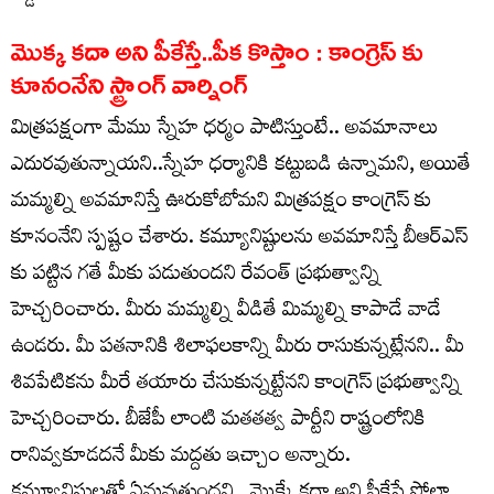
మొక్క కదా అని పీకేస్తే..పీక కొస్తాం : కాంగ్రెస్ కు
కూనంనేని స్ట్రాంగ్ వార్నింగ్
మిత్రపక్షంగా మేము స్నేహ ధర్మం పాటిస్తుంటే.. అవమానాలు
ఎదురవుతున్నాయని..స్నేహ ధర్మానికి కట్టుబడి ఉన్నామని, అయితే
మమ్మల్ని అవమానిస్తే ఊరుకోబోమని మిత్రపక్షం కాంగ్రెస్ కు
కూనంనేని స్పష్టం చేశారు. కమ్యూనిష్టులను అవమానిస్తే బీఆర్ఎస్
కు పట్టిన గతే మీకు పడుతుందని రేవంత్ ప్రభుత్వాన్ని
హెచ్చరించారు. మీరు మమ్మల్ని వీడితే మిమ్మల్ని కాపాడే వాడే
ఉండరు. మీ పతనానికి శిలాఫలకాన్ని మీరు రాసుకున్నట్లేనని.. మీ
శివపేటికను మీరే తయారు చేసుకున్నట్టేనని కాంగ్రెస్ ప్రభుత్వాన్ని
హెచ్చరించారు. బీజేపీ లాంటి మతతత్వ పార్టీని రాష్ట్రంలోనికి
రానివ్వకూడదనే మీకు మద్దతు ఇచ్చాం అన్నారు.