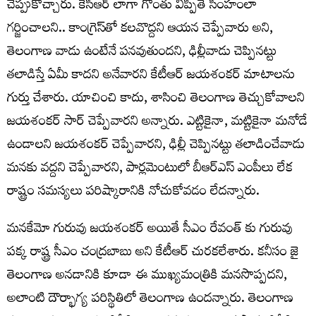
చెప్పుకొచ్చారు. కేసీఆర్ లాగా గొంతు విప్పితే సింహంలా
గర్జించాలని.. కాంగ్రెస్‌తో కలవొద్దని ఆయన చెప్పేవారు అని,
తెలంగాణ వాడు ఉంటేనే పనవుతుందని, ఢిల్లీవాడు చెప్పినట్టు
తలాడిస్తే ఏమీ కాదని అనేవారని కేటీఆర్ జయశంకర్ మాటాలను
గుర్తు చేశారు. యాచించి కాదు, శాసించి తెలంగాణ తెచ్చుకోవాలని
జయశంకర్ సార్ చెప్పేవారని అన్నారు. ఎట్టికైనా, మట్టికైనా మనోడే
ఉండాలని జయశంకర్ చెప్పేవారని, ఢిల్లీ చెప్పినట్టు తలాడించేవాడు
మనకు వద్దని చెప్పేవారని, పార్లమెంటులో బీఆర్ఎస్ ఎంపీలు లేక
రాష్ట్రం సమస్యలు పరిష్కారానికి నోచుకోవడం లేదన్నారు.
మనకేమో గురువు జయశంకర్ అయితే సీఎం రేవంత్ కు గురువు
పక్క రాష్ట్ర సీఎం చంద్రబాబు అని కేటీఆర్ చురకలేశారు. కనీసం జై
తెలంగాణ అనడానికి కూడా ఈ ముఖ్యమంత్రికి మనసొప్పదని,
అలాంటి దౌర్భాగ్య పరిస్థితిలో తెలంగాణ ఉందన్నారు. తెలంగాణ