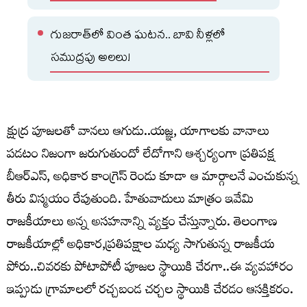
గుజరాత్‌లో వింత ఘటన.. బావి నీళ్లలో
సముద్రపు అలలు!
క్షుద్ర పూజలతో వానలు ఆగుడు..యజ్ఞ, యాగాలకు వానాలు
పడటం నిజంగా జరుగుతుందో లేదోగాని ఆశ్చర్యంగా ప్రతిపక్ష
బీఆర్ఎస్, అధికార కాంగ్రెస్ రెండు కూడా ఆ మార్గాలనే ఎంచుకున్న
తీరు విస్మయం రేపుతుంది. హేతువాదులు మాత్రం ఇవేమి
రాజకీయాలు అన్న అసహనాన్ని వ్యక్తం చేస్తున్నారు. తెలంగాణ
రాజకీయాల్లో అధికార,ప్రతిపక్షాల మధ్య సాగుతున్న రాజకీయ
పోరు..చివరకు పోటాపోటీ పూజల స్థాయికి చేరగా..ఈ వ్యవహారం
ఇప్పుడు గ్రామాలలో రచ్చబండ చర్చల స్థాయికి చేరడం ఆసక్తికరం.