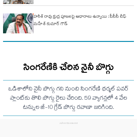
హరీశ్ రావు క్షుద్ర పూజలపై ఆధారాలు ఉన్నాయి : పీసీసీ చీఫ్
మహేశ్ కుమార్ గౌడ్
సింగరేణికి చేరిన నైనీ బొగ్గు
ఒడిశాలోని నైనీ బొగ్గు గని నుంచి సింగరేణి థర్మల్ పవర్
ప్లాంట్‌కు తొలి బొగ్గు రైలు చేరింది. 59 వ్యాగన్లలో 4 వేల
టన్నుల జీ-10 గ్రేడ్ బొగ్గు రవాణా జరిగింది.