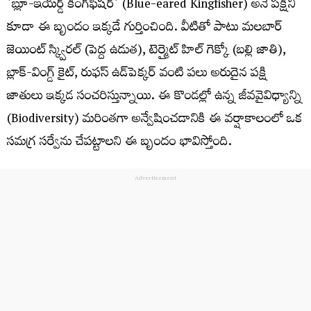
‘బ్లూ-ఇయర్డ్ కింగ్‌ఫిషర్’ (Blue-eared Kingfisher) అనే పక్షిని
కూడా ఈ బృందం ఇక్కడే గుర్తించింది. వీటితో పాటు మలబార్
జెయింట్ స్క్విరల్ (పెద్ద ఉడుత), టెర్మైట్ హిల్ గెక్కో (బల్లి జాతి),
బ్లాక్-వింగ్డ్ కైట్, రుఫస్ ఉడ్‌పెక్కర్ వంటి పలు అరుదైన పక్షి
జాతులు ఇక్కడ సంచరిస్తున్నాయి. ఈ కొండల్లో ఉన్న జీవవైవిధ్యాన్ని
(Biodiversity) మరింతగా అన్వేషించడానికి ఈ వర్షాకాలంలో ఒక
సమగ్ర సర్వేను చేపట్టాలని ఈ బృందం భావిస్తోంది.