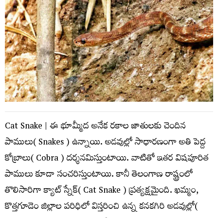
Cat Snake | ఈ భూమ్మీద అనేక ర‌కాల జాతుల‌కు చెందిన
పాములు( Snakes ) ఉన్నాయి. అడ‌వుల్లో సాధారణంగా అతి పెద్ద
కోబ్రాలు( Cobra ) ద‌ర్శ‌న‌మిస్తుంటాయి. వాటితో ఇత‌ర విష‌పూరిత
పాములు కూడా సంచ‌రిస్తుంటాయి. కానీ తెలంగాణ రాష్ట్రంలో
తొలిసారిగా క్యాట్ స్నేక్( Cat Snake ) ప్ర‌త్య‌క్ష‌మైంది. ఖ‌మ్మం,
కొత్త‌గూడెం జిల్లాల ప‌రిధిలో విస్త‌రించి ఉన్న క‌న‌క‌గిరి అడ‌వుల్లో(