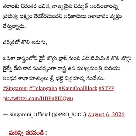
తరాలకు నిరంతర ఉచిత, నాణ్యమైన విద్యుత్ అందించాలన్న
ప్రభుత్వ లక్ష్యం నెరవేరనుందని అధికారులు ఆశాభావం వ్యక్తం
చేస్తున్నారు.
చరిత్రలో తొలి అడుగు,
ఒడిశా రాష్ట్రంలోని నైనీ బొగ్గు బ్లాక్ నుంచి ఎస్.టి.పి.పి కి తొలి బొగ్గు
రైల్వే రేకు రాక సందర్భంగా రాష్ట్ర ఉప ముఖ్యమంత్రి మరియు
ఇంధన శాఖామాత్యులు శ్రీ భట్టి విక్రమార్క సందేశం.
#Singareni
#Telangana
#NainiCoalBlock
#STPP
pic.twitter.com/HDPnBBlQwu
— Singareni_Official (@PRO_SCCL)
August 6, 2026
మరిన్ని చదవండి :