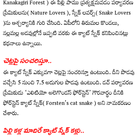
Kanakagiri Forest ) ఈ పిల్లి పాము ప్ర‌త్య‌క్ష‌మ‌వ‌డం ప‌ర్యావ‌ర‌ణ
ప్రేమికులను( Nature Lovers ), స్నేక్ ల‌వ‌ర్స్‌( Snake Lovers
)ను ఆశ్చ‌ర్యానికి గురి చేసింది. ఏపీలోని తిరుమ‌ల కొండ‌లు,
న‌ల్ల‌మ‌ల్ల అడవుల్లోనే ఇప్ప‌టి వ‌ర‌కు ఈ క్యాట్ స్నేక్ క‌నిపించిన‌ట్లు
క‌థ‌నాలు ఉన్నాయి.
చెట్ల‌పై సంచ‌రిస్తూ..
ఈ క్యాట్ స్నేక్ ఎక్కువ‌గా చెట్ల‌పై సంచ‌రిస్తూ ఉంటుంది. దీని పొడ‌వు
వ‌చ్చేసి 5 నుంచి 7.5 అడుగుల పొడ‌వు ఉంటుంది. డ‌చ్ ప‌ర్యావ‌ర‌ణ
ప్రేమికుడు ‘ఎలిటియో అలెగొండస్ ఫోర్‌స్టెన్’ గౌరవార్థం దీనికి
ఫోర్‌స్టెన్ క్యాట్ స్నేక్( Forsten’s cat snake ) అని నామ‌క‌ర‌ణం
చేశారు.
పిల్లి క‌ళ్ల మాదిరే క్యాట్ స్నేక్ క‌ళ్లు..