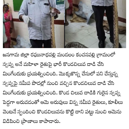
జనగామ జిల్లా రఘునాథపల్లి మండలం కంచనపల్లి గ్రామంలో
స్వప్న అనే మహిళా రైతుపై భారీ కొండచిలువ దాడి చేసి
మింగేందుకు ప్రయత్నించింది. మొక్కజొన్న చేనులో పని చేస్తున్న
స్వప్నపై సమీప పొదల్లో నుంచి వచ్చిన కొండచిలువ దాడి చేసి
మింగేందుకు ప్రయత్నించింది. కొండ చిలువ దాడికి గురైన స్వప్న
పెద్దగా అరువడంతో ఆమె అరుపులు విన్న సమీప రైతులు, కూలీలు
వెంటనే స్పందించి కొండచిలువను కొట్టి దాని పట్టు నుంచి ఆమెను
విడిపించి ప్రాణాలు కాపాడారు.