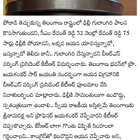
పోరాడి తెచ్చుకున్న తెలంగాణ రాష్ట్రంలో ఢిల్లీ గులాంగిరి పాలన
కొనసాగుతుందని, సీఎం రేవంత్ రెడ్డి 32 నెలల్లో రేవంత్ రెడ్డి 75
సార్లు ఢిల్లీకి పోయాడని, అక్కడ ఆయన యాచిస్తున్నాడో,
ఇస్తున్నాడో తెలీదు కానీ.. గులాంగిరి చేస్తున్నాడని బీఆర్ఎస్
వర్కింగ్ ప్రెసిడెంట్ కేటీఆర్ విమర్శించారు. తెలంగాణ భవన్‌లో ప్రొ.
జయశంకర్ సార్ జయంతి సందర్భంగా ఆయన విగ్రహానికి
బీఆర్ఎస్ వర్కింగ్ ప్రెసిడెంట్ కేటీఆర్ పూలమాల వేసి
నివాళులర్పించి మాట్లాడారు. ఢిల్లీకి సామంతులుగా ఉండొద్దు,
స్వతంత్రులుగా ఉండాలి.. స్వీయ రాజకీయ అస్తిత్వమే తెలంగాణకు
శ్రీరామరక్ష అని ప్రొఫెసర్ జయశంకర్ చెప్పేవారని కేటీఆర్
చెప్పుకొచ్చారు. కేసీఆర్ లాగా గొంతు విప్పితే సింహంలా
గర్జించాలని.. కాంగ్రెస్‌తో కలవొద్దని ఆయన చెప్పేవారు అని,