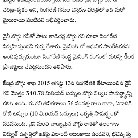
ఘట్టం ఆవిష్కరించిందన్నారు. సింగరేణికి నైనీ బొగ్గు రవాణా
చరిత్రాత్మకం అని, సింగరేణి గనుల విస్తరణ చరిత్రలో ఇది మరో
మైలురాయి వంటిదని అభివర్ణించారు.
నైనీ బొగ్గు గనీతో పాటు తాడిచర్ల బొగ్గు గని కూడా సింగరేణి
నిర్వహిస్తుందని గుర్తు చేశారు. మైనింగ్ లో ఆధునిక సాంకేతికతను
అందిపుచ్చుకుంటూ సింగరేణి సంస్థ మైనింగ్ రంగంలో మరిన్ని కీలక
ప్రాజెక్టులు చేపట్టనుందని తెలిపారు.
కేంద్ర బొగ్గు శాఖ 2015 ఆగస్టు 13న సింగరేణికి కేటాయించిన నైనీ
గని మొత్తం 340.78 మిలియన్ టన్నుల బొగ్గు నిల్వల సామర్థ్యాన్ని
కలిగి ఉంది. ఈ గని జీవితకాలం 36 సంవత్సరాలు కాగా, ఏడాదికి
కోటి టన్నుల (10 మిలియన్ టన్నులు) ఉత్పత్తి సామర్థ్యంతో
నడవనుంది. నైనీ నుంచి నాణ్యమైన బొగ్గు రాకతో తెలంగాణ
విద్యుత్ ఉత్పత్తిలో ఇకపై ఎలాంటి ఆటంకాలు ఉండవని, భవిష్యత్తు