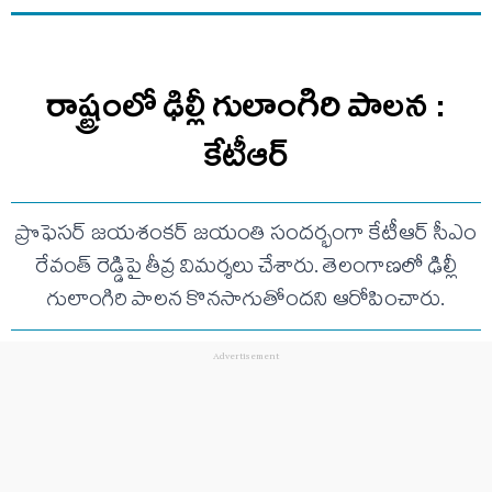
రాష్ట్రంలో ఢిల్లీ గులాంగిరి పాలన :
కేటీఆర్
ప్రొఫెసర్ జయశంకర్ జయంతి సందర్భంగా కేటీఆర్ సీఎం
రేవంత్ రెడ్డిపై తీవ్ర విమర్శలు చేశారు. తెలంగాణలో ఢిల్లీ
గులాంగిరి పాలన కొనసాగుతోందని ఆరోపించారు.