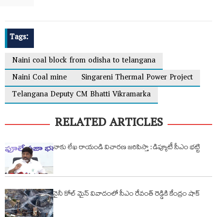
Tags:
Naini coal block from odisha to telangana
Naini Coal mine
Singareni Thermal Power Project
Telangana Deputy CM Bhatti Vikramarka
RELATED ARTICLES
నాకు లేఖ రాయండి విచారణ జరిపిస్తా : డిప్యూటీ సీఎం భట్టి
నైనీ కోల్ మైన్ వివాదంలో సీఎం రేవంత్ రెడ్డికి కేంద్రం షాక్