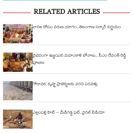
RELATED ARTICLES
వానల కోసం వరుణ యాగం..తెలంగాణ సర్కార్ నిర్ణయం
వైభవంగా ఉజ్జయిని మహంకాళి బోనాలు.. సీఎం రేవంత్ రెడ్డి
పూజలు
గోదావరి, కృష్ణా ప్రాజెక్టులకు వరద పరవళ్లు
ఎల్లంపల్లి హిట్ – మేడిగడ్డ ఫట్..వైరల్ వీడియో