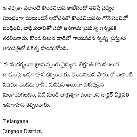
ఆ తర్వతా ఎలాంటి కొండచిలువ కాటేసిందో తెలిస్తే వైద్యం
సులభంగా ఉంటుందనే ఆలోచనతో కొండచిలువను గోనె సంచిలో
బంధించి, బాధితురాలితో సహా జనగామ ప్రభుత్వ ఆస్పత్రికి
తరలించారు. కొండ చిలువ దాడిలో గాయపడిన స్వప్న ప్రస్తుతం
ఆసుపత్రిలో చికిత్స పొందుతోంది.
ఈ సందర్బంగా గ్రామస్తులకు వైద్యుడు బిక్షపతి కొండచిలువ
దాడులపై అవగాహన కల్పించారు. కొండచిలువ పాములో ఎలాంటి
విషము ఉండదు కానీ.. మనిషిని అయినా పశువునైన
మింగేయగలదని, వీటి నుండి జాగ్రత్తగా ఉండాలని డాక్టర్ బిక్షపతి
అవగాహన కల్పించారు.
Telangana
Jangaon District,