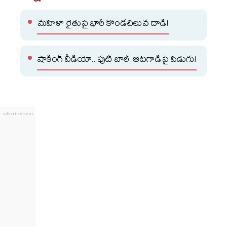
మహిళా రైతుపై భారీ కొండచిలువ దాడి!
షాకింగ్ వీడియో.. ఫుట్ బాల్ ఆటగాడిపై పిడుగు!