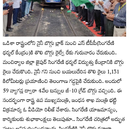
ఒడిశా రాష్ట్రంలోని నైనీ బొగ్గు బ్లాక్ నుంచి ఎస్ టీపీపీ(సింగరేణి
థర్మల్ కేంద్రం)కి తొలి బొగ్గు రైల్వే రేకు గురువారం చేరుకుంది.
మంచిర్యాల జిల్లా జైపుర్‌ సింగరేణి థర్మల్‌ విద్యుత్తు కేంద్రానికి బొగ్గు
రైలు చేరుకొంది. నైనీ గని నుంచి బయలుదేరిన తొలి రైలు 1,131
కిలోమీటర్లు ప్రయాణించి తెలంగాణ గడ్డపైకి చేరుకుంది. అందులో
59 వ్యాగన్ల ద్వారా 4వేల టన్నుల జీ-10 గ్రేడ్‌ బొగ్గు వచ్చింది. ఈ
సందర్భంగా రాష్ట్ర ఉప ముఖ్యమంత్రి, ఇంధన శాఖ మంత్రి భట్టి
విక్రమార్క ఓ వీడియో రిలీజ్ చేశారు. సింగరేణి యాజమాన్యం,
కార్మికులకు శుభాకాంక్షలు తెలుపుతూ.. సింగరేణి చరిత్రలో అద్భుత