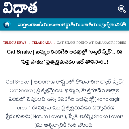
వార్త‌లు
రాజకీయాలు
అంత‌ర్జాతీయం
జాతీయం
ప్రత్యేకం
వినోద
TELUGU NEWS
TELANGANA
CAT SNAKE FOUND AT KANAKAGIRI FORES
/
/
Cat Snake | ఖ‌మ్మం క‌న‌క‌గిరి అడ‌వుల్లో ‘క్యాట్ స్నేక్’.. ఈ
‘పిల్లి పాము’ ప్ర‌త్య‌క్ష‌మ‌వ‌డం ఇదే తొలిసారి..!
Cat Snake | తెలంగాణ రాష్ట్రంలో తొలిసారిగా క్యాట్ స్నేక్(
Cat Snake ) ప్ర‌త్య‌క్ష‌మైంది. ఖ‌మ్మం, కొత్త‌గూడెం జిల్లాల
ప‌రిధిలో విస్త‌రించి ఉన్న క‌న‌క‌గిరి అడ‌వుల్లో( Kanakagiri
Forest ) ఈ పిల్లి పాము ప్ర‌త్య‌క్ష‌మ‌వ‌డం ప‌ర్యావ‌ర‌ణ
ప్రేమికులను( Nature Lovers ), స్నేక్ ల‌వ‌ర్స్‌( Snake Lovers
)ను ఆశ్చ‌ర్యానికి గురి చేసింది.