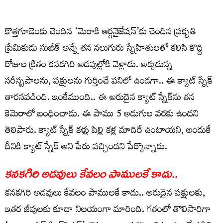
కొత్తగూడెంకు చెందిన ‘మెరాకి ఆర్గనైజేషన్’కు చెందిన ప్ర‌కృతి
ప్రేమికుడు సుజీత్ అన్నే త‌న న‌లుగురు స్నేహితుల‌తో క‌లిసి కొద్ది
రోజుల క్రితం క‌న‌క‌గిరి అడ‌వుల్లోకి వెళ్లాడు. అక్క‌డున్న
స‌రీసృపాల‌ను, ప‌క్షుల‌ను గుర్తించే ప‌నిలో ఉండ‌గా.. ఈ క్యాట్ స్నేక్
తార‌స‌ప‌డింది. ఇంకేముంది.. ఈ అరుదైన క్యాట్ స్నేక్‌ను త‌న
కెమెరాలో బంధించాడు. ఈ పాము 5 అడుగుల వ‌ర‌కు ఉంద‌ని
తెలిపారు. క్యాట్ స్నేక్ క‌ళ్లు పిల్లి క‌ళ్ల మాదిరే ఉంటాయ‌ని, అందుకే
దీనికి క్యాట్ స్నేక్ అని పేరు వ‌చ్చింద‌ని పేర్కొన్నారు.
క‌న‌క‌గిరి అడవులు కేవ‌లం పాముల‌కే కాదు..
క‌న‌క‌గిరి అడవులు కేవ‌లం పాముల‌కే కాదు.. అరుదైన ప‌క్షుల‌కు,
ఇత‌ర జీవులకు కూడా నిల‌యంగా మారింది. గ‌తంలో తొలిసారిగా