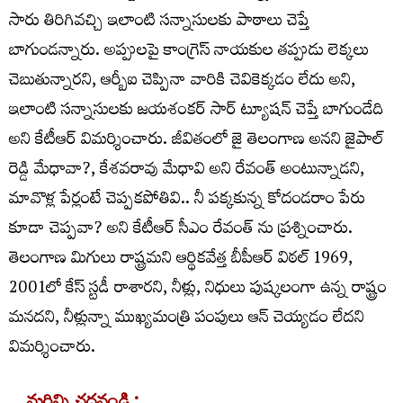
సారు తిరిగివచ్చి ఇలాంటి సన్నాసులకు పాఠాలు చెప్తే
బాగుండన్నారు. అప్పులపై కాంగ్రెస్ నాయకుల తప్పుడు లెక్కలు
చెబుతున్నారని, ఆర్బీఐ చెప్పినా వారికి చెవికెక్కడం లేదు అని,
ఇలాంటి సన్నాసులకు జయశంకర్ సార్ ట్యూషన్ చెప్తే బాగుండేది
అని కేటీఆర్ విమర్శించారు. జీవితంలో జై తెలంగాణ అనని జైపాల్
రెడ్డి మేధావా?, కేశవరావు మేధావి అని రేవంత్ అంటున్నాడని,
మావొళ్ల పేర్లంటే చెప్పకపోతివి.. నీ పక్కకున్న కోదండరాం పేరు
కూడా చెప్పవా? అని కేటీఆర్ సీఎం రేవంత్ ను ప్రశ్నించారు.
తెలంగాణ మిగులు రాష్ట్రమని ఆర్థికవేత్త బీపీఆర్ విఠల్ 1969,
2001లో కేస్ స్టడీ రాశారని, నీళ్లు, నిధులు పుష్కలంగా ఉన్న రాష్ట్రం
మనదని, నీళ్లున్నా ముఖ్యమంత్రి పంపులు ఆన్ చెయ్యడం లేదని
విమర్శించారు.