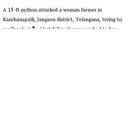
A 15-ft python attacked a woman farmer in
Kanchanapalli, Jangaon district, Telangana, trying to
swallow her! 🐍 Alert fellow farmers rushed to her
rescue, chased the snake away, caught it in a gunny
bag, and shifted her safely to a hospital.
pic.twitter.com/6gKpaJBrUG
— Gummalla Lakshmana (@GUMMALLALAKSHM3)
August 6, 2026
మరిన్ని చదవండి :
యూపీఐ యూజర్లకు బిగ్ షాక్ !