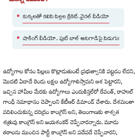
మరిన్ని చదవండి :
కుక్కలతో కలిసి పిల్లల క్రికెట్..వైరల్ వీడియో
షాకింగ్ వీడియో.. ఫుట్ బాల్ ఆటగాడిపై పిడుగు!
ఉద్యోగాల కోసం పిల్లలు కొట్లాడుతుంటే ప్రభుత్వానికి పట్టడం లేదని,
మొదటి ఏడాదే రెండు లక్షల ఉద్యోగాలిస్తామని ఆశ పెట్టారని,
ఇచ్చిన హామీల మేరకు ఉద్యోగాలు ఎందుకిస్తలేరో రేవంత్, రాహుల్
గాంధీ సమాధానం చెప్పాలని కేటీఆర్ డిమాండ్ చేశారు. దేశమంతా
వదిలించుకున్న దరిద్రం కాంగ్రెస్ అని, తెలంగాణకు శాశ్వత
శత్రువు కాంగ్రెస్ అని జయశంకర్ చెప్పేవారన్నారు. మూడు
తరాలను ముంచిన పార్టీ కాంగ్రెస్ అని పదేపదే చెప్పేవారని,