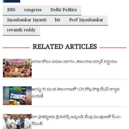
BRS
congress
Delhi Politics
Jayashankar Jayanti
ktr
Prof Jayashankar
revanth reddy
RELATED ARTICLES
వానల కోసం వరుణ యాగం..తెలంగాణ సర్కార్ నిర్ణయం
ఆగస్టు 15 నుంచి తెలంగాణలో 1.05 కోట్ల కొత్త రేషన్ కార్డుల
పంపిణీ
మా ప్రాజెక్టులకు క్లియరెన్స్ ఇవ్వండి: కేంద్ర మంత్రులతో సీఎం
రేవంత్