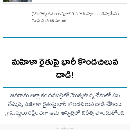
నైని బొగ్గు గనుల తవ్వకానికి సహకరిస్తాం ... ఒడిస్సా సీఎం
మోహన్ చరణ్ మాంజీ
మహిళా రైతుపై భారీ కొండచిలువ
దాడి!
జనగామ జిల్లా కంచనపల్లిలో మొక్కజొన్న చేనులో పని
చేస్తున్న మహిళా రైతుపై భారీ కొండచిలువ దాడి చేసింది.
గ్రామస్థులు రక్షించగా ఆమె ఆస్పత్రిలో చికిత్స పొందుతోంది.