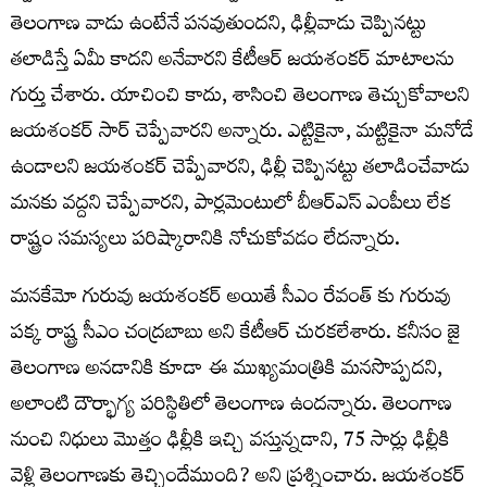
తెలంగాణ వాడు ఉంటేనే పనవుతుందని, ఢిల్లీవాడు చెప్పినట్టు
తలాడిస్తే ఏమీ కాదని అనేవారని కేటీఆర్ జయశంకర్ మాటాలను
గుర్తు చేశారు. యాచించి కాదు, శాసించి తెలంగాణ తెచ్చుకోవాలని
జయశంకర్ సార్ చెప్పేవారని అన్నారు. ఎట్టికైనా, మట్టికైనా మనోడే
ఉండాలని జయశంకర్ చెప్పేవారని, ఢిల్లీ చెప్పినట్టు తలాడించేవాడు
మనకు వద్దని చెప్పేవారని, పార్లమెంటులో బీఆర్ఎస్ ఎంపీలు లేక
రాష్ట్రం సమస్యలు పరిష్కారానికి నోచుకోవడం లేదన్నారు.
మనకేమో గురువు జయశంకర్ అయితే సీఎం రేవంత్ కు గురువు
పక్క రాష్ట్ర సీఎం చంద్రబాబు అని కేటీఆర్ చురకలేశారు. కనీసం జై
తెలంగాణ అనడానికి కూడా ఈ ముఖ్యమంత్రికి మనసొప్పదని,
అలాంటి దౌర్భాగ్య పరిస్థితిలో తెలంగాణ ఉందన్నారు. తెలంగాణ
నుంచి నిధులు మొత్తం ఢిల్లీకి ఇచ్చి వస్తున్నడాని, 75 సార్లు ఢిల్లీకి
వెళ్లి తెలంగాణకు తెచ్చిందేముంది? అని ప్రశ్నించారు. జయశంకర్