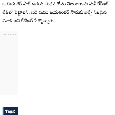
జయశంకర్ సార్ ఆశయ సాధన కోసం తెలంగాణను మళ్లీ కేసీఆర్
చేతిలో పెట్టాలని, అదే మనం జయశంకర్ సారుకు ఇచ్చే నిజమైన
నివాళి అని కేటీఆర్ పేర్కొన్నారు.
Tags: