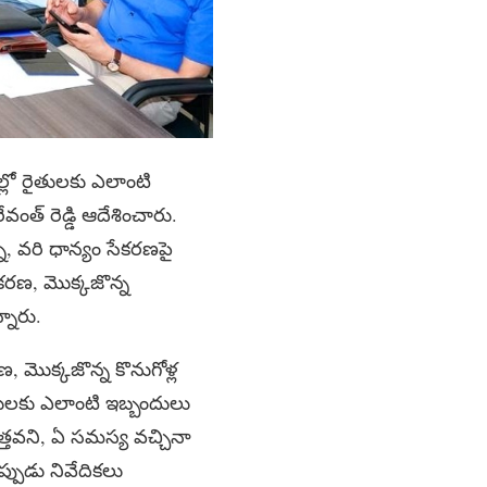
ాల్లో రైతులకు ఎలాంటి
్‌ రెడ్డి ఆదేశించారు.
న, వరి ధాన్యం సేకరణపై
 సేకరణ, మొక్కజొన్న
్నారు.
ణ, మొక్కజొన్న కొనుగోళ్ల
 రైతులకు ఎలాంటి ఇబ్బందులు
తలెత్తవని, ఏ సమస్య వచ్చినా
కప్పుడు నివేదికలు