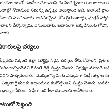
దుబాటులో ఉండేలా చూడాలని ఈ సందర్భంగా రవాణా శాఖ కమి
్రాంతాల్లో గోదాముల సమస్య ఉన్నట్లు తెలుస్తోంది అని, అలాంటి ప్
సుకోవాలని సూచించారు. అవసరమైన చోట రైతుబజార్లు, ఫంక్షన్ హాళ
ించాలని పేర్కొన్నారు. వెసులుబాటు ఆధారంగా అక్కడినుంచి గోడౌన్
ంచారు.
అధికారులపై చర్యలు
్రతను గుర్తించి జిల్లా కలెక్టర్లు సరైన చర్యలు తీసుకోవాలని, ప్రతి 
ల్సిందేనని రేవంత్ రెడ్డి స్పష్టం చేశారు. నిర్లక్ష్యం వహించే అధిక
దని హెచ్చరించారు. మొక్కజొన్న పంట ఎక్కువగా వచ్చే జిల్లాల కలెక
 ఎక్కడా రైతులకు ఇబ్బందులు కలగొద్దు అని స్పష్టం చేశారు. అవ
లు ధాన్యం సేకరణ సాఫీగా జరిగేలా చూడాలని ఆదేశించారు.
ాటులో పెట్టండి