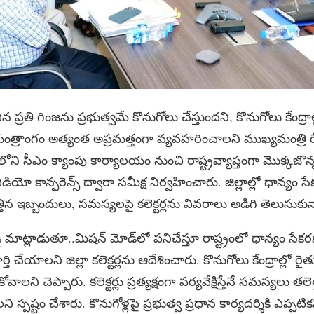
న ప్రతి గింజను ప్రభుత్వమే కొనుగోలు చేస్తుందని, కొనుగోలు కేంద్ర
్రాంగం అత్యంత అప్రమత్తంగా వ్యవహరించాలని ముఖ్యమంత్రి రేవంత
 సీఎం క్యాంపు కార్యాలయం నుంచి రాష్ట్రవ్యాప్తంగా మొక్కజొన్
ీడియో కాన్ఫరెన్స్‌ ద్వారా సమీక్ష నిర్వహించారు. జిల్లాల్లో ధాన్యం
తిన ఇబ్బందులు, సమస్యలపై కలెక్టర్లను వివరాలు అడిగి తెలుసుకున
ి మాట్లాడుతూ..మిషన్ మోడ్‌లో పనిచేస్తూ రాష్ట్రంలో ధాన్యం సేకర
తి చేయాలని జిల్లా కలెక్టర్లను ఆదేశించారు. కొనుగోలు కేంద్రాల్లో
వాలని చెప్పారు. కలెక్టర్లు ప్రత్యక్షంగా పర్యవేక్షిస్తేనే సమస్యలు 
ి స్పష్టం చేశారు. కొనుగోళ్లపై ప్రభుత్వ ప్రధాన కార్యదర్శికి ఎప్పటి