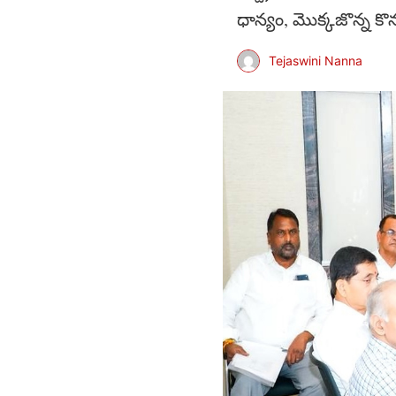
ధాన్యం, మొక్కజొన్న క
Tejaswini Nanna