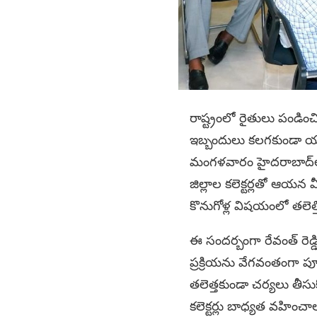
రాష్ట్రంలో రైతులు పండించి
ఇబ్బందులు కలగకుండా యంత
మంగళవారం హైదరాబాద్‌లోని
జిల్లాల కలెక్టర్లతో ఆయన వ
కొనుగోళ్ల విషయంలో తలెత్
ఈ సందర్బంగా రేవంత్ రెడ్డ
ప్రక్రియను వేగవంతంగా పూర్
తలెత్తకుండా చర్యలు తీసుకో
కలెక్టర్లు బాధ్యత వహించాలన