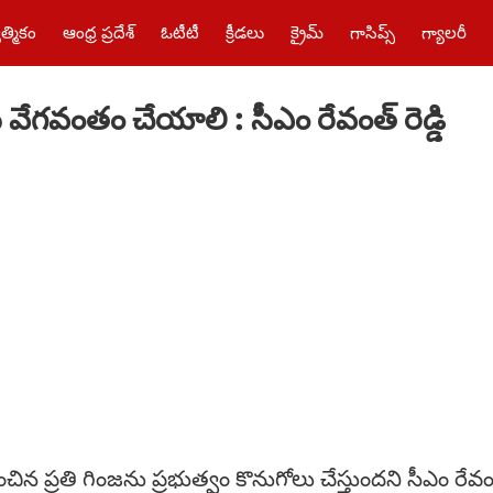
త్మికం
ఆంధ్ర ప్రదేశ్
ఓటీటీ
క్రీడలు
క్రైమ్‌
గాసిప్స్
గ్యాలరీ
 వేగవంతం చేయాలి : సీఎం రేవంత్ రెడ్డి
చిన ప్రతి గింజను ప్రభుత్వం కొనుగోలు చేస్తుందని సీఎం రేవంత్ 