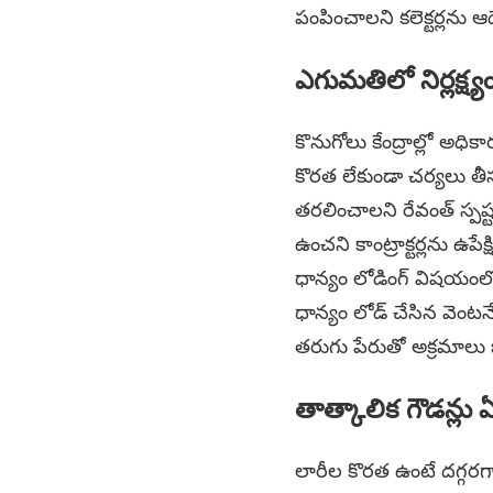
పంపించాలని కలెక్టర్లను ఆ
ఎగుమతిలో నిర్లక్ష్యం 
కొనుగోలు కేంద్రాల్లో అధిక
కొరత లేకుండా చర్యలు తీసుక
తరలించాలని రేవంత్ స్పష
ఉంచని కాంట్రాక్టర్లను ఉప
ధాన్యం లోడింగ్‌ విషయంల
ధాన్యం లోడ్ చేసిన వెంట
తరుగు పేరుతో అక్రమాలు 
తాత్కాలిక గౌడన్లు 
లారీల కొరత ఉంటే దగ్గరగా