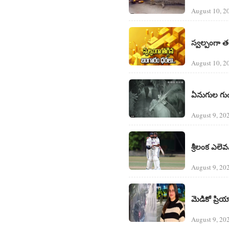
August 10, 2
స్వల్పంగా త
August 10, 2
ఏనుగుల గుంపు
August 9, 20
శ్రీలంక ఎలె
August 9, 20
మెడికో ప్ర
August 9, 20