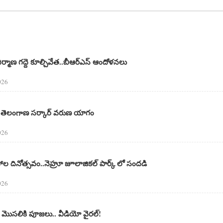
హ నిర్మాణ గద్దె కూల్చివేత..బీఆర్ఎస్ ఆందోళనలు
026
ం తెలంగాణ సర్కార్ వరుణ యాగం
026
ాల దినోత్సవం..నెహ్రూ జూలాజికల్ పార్క్ లో సందడి
026
మొసలికి పూజలు.. వీడియో వైరల్!