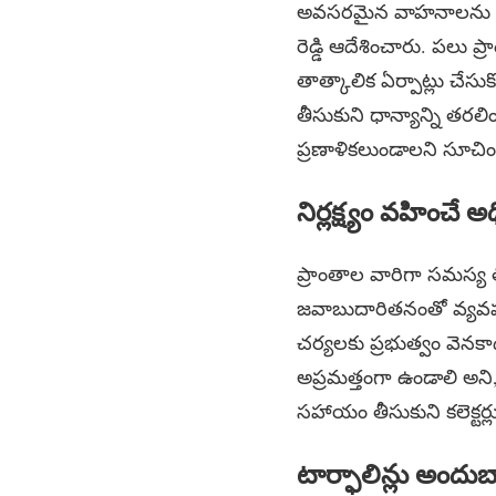
అవసరమైన వాహనాలను అం
రెడ్డి ఆదేశించారు. పలు ప
తాత్కాలిక ఏర్పాట్లు చే
తీసుకుని ధాన్యాన్ని తరల
ప్రణాళికలుండాలని సూచి
నిర్లక్ష్యం వహించే 
ప్రాంతాల వారిగా సమస్య తీవ
జవాబుదారితనంతో వ్యవహరించా
చర్యలకు ప్రభుత్వం వెనకాడ
అప్రమత్తంగా ఉండాలి అని,
సహాయం తీసుకుని కలెక్టర్
టార్ఫాలిన్లు అందుబ