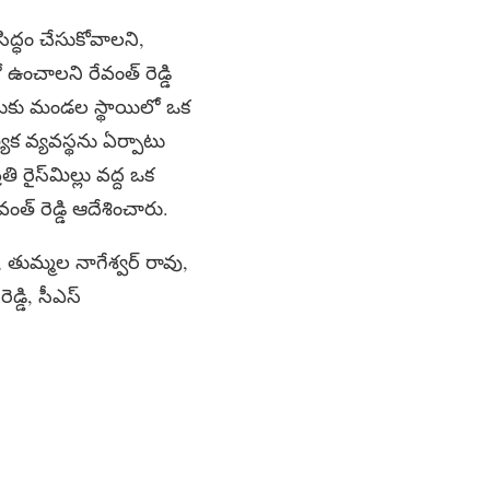
ద్ధం చేసుకోవాలని,
చాలని రేవంత్ రెడ్డి
దుకు మండల స్థాయిలో ఒక
క వ్యవస్థను ఏర్పాటు
ి రైస్‌మిల్లు వద్ద ఒక
్ రెడ్డి ఆదేశించారు.
ి, తుమ్మల నాగేశ్వర్ రావు,
ెడ్డి, సీఎస్