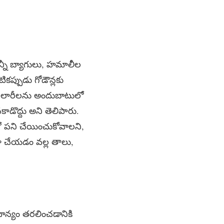
 గన్నీ బ్యాగులు, హమాలీల
ికప్పుడు గోడౌన్లకు
డా లారీలను అందుబాటులో
కాడొద్దు అని తెలిపారు.
తో పని చేయించుకోవాలని,
లా చేయడం వల్ల తాలు,
 ధాన్యం తరలించడానికి