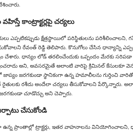
దేశించారు.
వహిస్తే కాంట్రాక్టర్లపై చర్యలు
ారులు ఎప్పటికప్పుడు క్షేత్రస్థాయిలో పరిస్థితులను పరిశీలించాలని,
ోవాలని రేవంత్ రెడ్డి తెలిపారు. కొనుగోలు చేసిన ధాన్యాన్ని ఎప్పట
్టం చేశారు. ధాన్యం లోడ్ తరలించేందుకు ఒప్పందం మేరకు సరిప
ేక్షించరాదు అని, అవసరమైతే అలాంటి వారిపై క్రిమినల్ కేసులకూ వెన
ో జాప్యం జరగకుండా స్థానికంగా ఉన్న హమాలీలను గుర్తించి వారి
నే రైతులకు రశీదు అందేలా చర్యలు తీసుకోవాలని పేర్కొన్నారు. అ
జరగకుండా చూడొచ్చు అని చెప్పారు.
ఏర్పాటు చేసుకోండి
 ఉన్న ప్రాంతాల్లో ట్రాక్టర్లు, ఇతర వాహనాలను వినియోగించాలని,