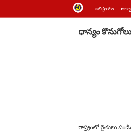
అభిప్రాయం
ఆధ్యా
ధాన్యం కొనుగోలు
రాష్ట్రంలో రైతులు పండిం