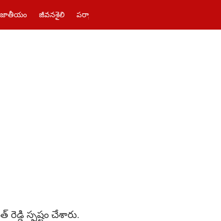
జాతీయం
జీవనశైలి
పర్యాటకం
తెలంగాణ‌
పాలిటిక్స్
ఫోటోలు
రెడ్డి స్పష్టం చేశారు.