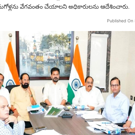
ొనుగోళ్లను వేగవంతం చేయాలని అధికారులను ఆదేశించారు.
Published On 