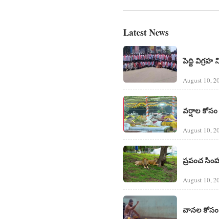
Latest News
పెద్ది విగ్ర
August 10, 2
వర్షాల కోస
August 10, 2
ప్రపంచ సింహ
August 10, 2
వానల కోసం 