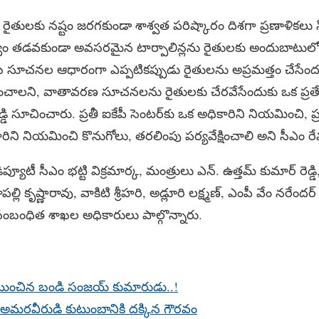
ులకు నష్టం జరగకుండా శాశ్వత పరిష్కారం దిశగా ప్రణాళికలు సి
ం తడవకుండా అవసరమైన టార్పాలిన్లను రైతులకు అందుబాటులో ఉం
 సూచనల ఆధారంగా ఎప్పటికప్పుడు రైతులను అప్రమత్తం చేసేం
మించాలని, వాతావరణ సూచనలను రైతులకు చేరవేసేందుకు ఒక ప్రత్యే
్డి సూచించారు. ప్రతీ ఐకేపీ సెంటర్‌కు ఒక అధికారిని నియమించి, ప్రత
 నియమించి కొనుగోలు, తరలింపు పర్యవేక్షించాలి అని సీఎం రేవంత
ిప్యూటీ సీఎం భట్టి విక్రమార్క, మంత్రులు ఎన్. ఉత్తమ్ కుమార్ రెడ్డ
ూపల్లి కృష్ణారావు, వాకిటి శ్రీహరి, అడ్లూరి లక్ష్మణ్, ఎంపీ వేం నరేందర్ ర
ంబంధిత శాఖల అధికారులు పాల్గొన్నారు.
్రయించిన బండి సంజయ్ కుమారుడు..!
దవీ..అమరవీరుడి కుటుంబానికి దక్కిన గౌరవం