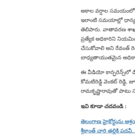
అకాల వర్షాల సమయంలో రైత
ఇలాంటి సమయాల్లో ధాన్య
తెలిపారు. వాతావరణ శాఖ
ప్రత్యేక అధికారిని నియ
చేసుకోవాలి అని రేవంత్ రెడ
బాధ్యతాయుతమైన అధికారిని
ఈ వీడియో కాన్ఫరెన్స్‌లో డ
కోమటిరెడ్డి వెంకట్ రెడ్డి, జ
రామకృష్ణారావుతో పాటు స
ఇవి కూడా చదవండి :
తెలంగాణ హైకోర్టును ఆశ
శ్రీకాంత్ చారి తల్లికి ప