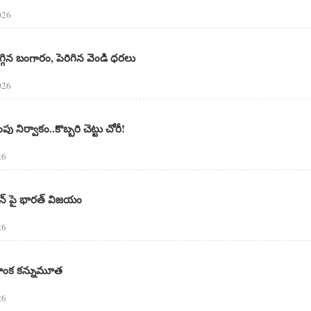
026
గ్గిన బంగారం, పెరిగిన వెండి ధరలు
026
 నిర్వాకం..కొబ్బరి చెట్టు చోరీ!
26
వన్‌ పై భారత్ విజయం
26
ియాంక కన్నుమూత
26